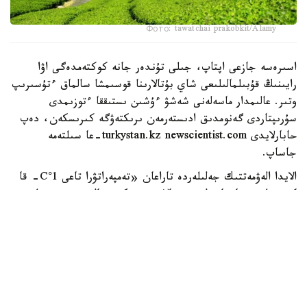
Фото: tawatchai prakobkit/Alamy
اسىرەسە جازعى اپتاپ، جىلى تۇندەر جانە كوكتەمدەگى اۋا
رايىنىڭ قۇبىلمالىلىعى شاي بۇتالارىنا قوسىمشا سالماق ءتۇسىرىپ
وتىر. عالىمدار ماسەلەنى شەشۋ ءۇشىن ىستىققا ءتوزىمدى
سۇرىپتاردى گەنومدىق ادىستەرمەن ىرىكتەۋگە كىرىسكەن، دەپ
حابارلايدى turkystan.kz newscientist.com-عا سىلتەمە
جاساپ.
الايدا الەۋمەتتىك جەلىلەردە تاراعان «تەمپەراتۋرا تاعى 1°C- قا
كوتەرىلسە، ماتچا مۇلدە جوعالادى» دەگەن مالىمدەمەنى عىلىمي
تۇرعىدان دالەلدەنگەن بولجام دەۋگە بولمايدى. قازىرگى
زەرتتەۋلەر كليماتتىڭ جىلىنۋى ءونىم كولەمىن ازايتىپ، جوعارى
ساپالى ماتچانىڭ ءدامىن وزگەرتۋى مۇمكىن ەكەنىن كورسەتەدى.
ءبىراق ناقتى ءبىر گرادۋسقا بايلانعان جويىلۋ شەگى انىقتالعان
جوق.
ماتچا كادىمگى كەپتىرىلگەن شاي جاپىراعىنان ەمەس، تەنچا