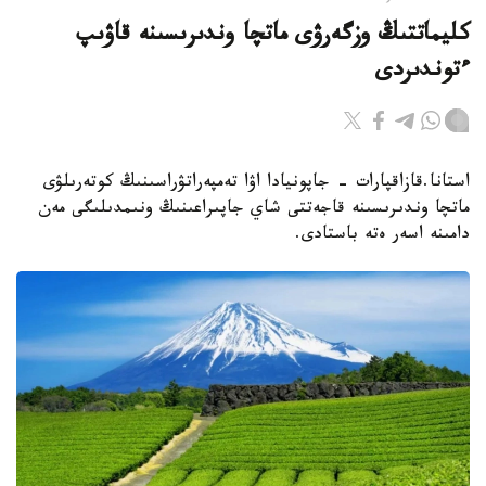
كليماتتىڭ وزگەرۋى ماتچا وندىرىسىنە قاۋىپ
ءتوندىردى
استانا.قازاقپارات - جاپونيادا اۋا تەمپەراتۋراسىنىڭ كوتەرىلۋى
ماتچا وندىرىسىنە قاجەتتى شاي جاپىراعىنىڭ ونىمدىلىگى مەن
دامىنە اسەر ەتە باستادى.