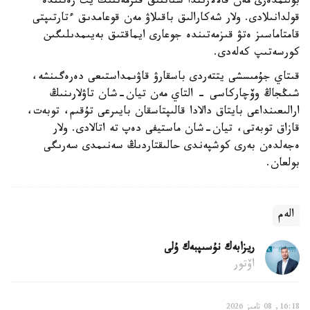
بولىمدەرى مەن قالالارىندا شتاتتىق قىزمەتتىك يت رەتىندە
قولدانىلادى. ولار شەكارالىق باقىلاۋ مەن قوعامدىق ءتارتىپتى
قامتاماسىز ەتۋ قىزمەتىندە جوعارى ايماقتىق بەيىمدىلىگىن
كورسەتىپ كەلەدى.
قىتاي جۇمىسشى يتتەردى باسقارۋ قاۋىمداستىعى دەرەگىنشە،
شىڭجاڭ وۆچاركاسى - التاي مەن تيان-شان تاۋلارىنىڭ
ارالىعىنداعى بايتاق دالادا قالىپتاسقان بايىرعى تۇقىم، توبەت،
قازاق توبەتى، تيان-شان ماستيفى دەپ تە اتالادى. ولار
ەجەلدەن بەرى كوشپەندى حالىقتاردىڭ سەنىمدى سەرىگى
بولعان.
الەم
ريزابەك نۇسىپبەك ۇلى
اۆتور
16:18, 08 تامىز 2026