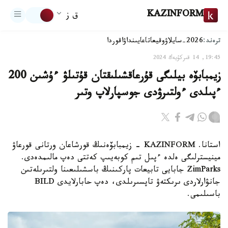
KAZINFORM
ق ز
ترەند:
2026-سايلاۋ
وقيعا
تاعايىنداۋ
اقوردا
19:45, 14 قىركۇيەك 2024
زيمبابۆە بيلىگى قۇرعاقشىلىقتان قۇتىلۋ ءۇشىن 200
ءپىلدى ءولتىرۋدى جوسپارلاپ وتىر
استانا. KAZINFORM - زيمبابۆەنىڭ قورشاعان ورتانى قورعاۋ
مينيسترلىگى ەلدە ءپىل تىم كوبەيىپ كەتتى دەپ مالىمدەدى.
ZimParks جابايى تابيعات پاركىنىڭ باسشىلىعىنا ولتىرىلەتىن
جانۋارلاردى ىرىكتەۋ تاپسىرىلدى، دەپ حابارلايدى BILD
باسىلىمى.