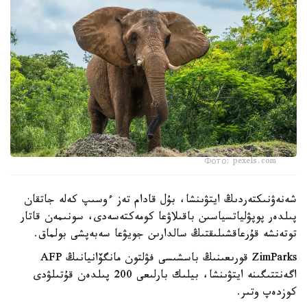
Фото: pexels.com
شەنەۋنىكتەردىڭ ايتۋىنشا، بۇل قادام تەز ءوسىپ كەلە جاتقان
پىلدەر پوپۋلياتسياسىن باقىلاۋعا كومەكتەسەدى، سونىمەن قاتار
توتەنشە قۇرعاقشىلىقتىڭ سالدارىن جويۋعا سەبەپشى بولماق.
ZimParks قورىعىنىڭ باسشىسى فۋلتون مانگۆانيانىڭ AFP
اگەنتتىگىنە ايتۋىنشا، بيلىك بارلىعى 200 پىلدەن قۇتىلۋدى
كوزدەپ وتىر.