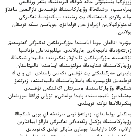
زوولوگيا ينستيتۋتى جانە شوقك قىزمەتتىك يتتەر ورتالىعى
بىرلەسىپ، «شىڭجاڭ وۆچاركاسىنىڭ تۇقىمدىق تازالىعىن ساقتاۋ
جانە ولاردى قىزمەتتىك يت رەتىندە ىرىكتەۋدىڭ نەگىزگى
تەحنولوگيالارىن ازىرلەۋ مەن قولدانۋ» جوباسىن ىسكە قوسقان
بولاتىن.
جۋىردا اتالعان جوبا اياسىندا جۇرگىزىلگەن نەگىزگى گەنومدىق
زەرتتەۋدىڭ ناتيجەلەرى جاريالاندى. ميلليونداعان مۋتاتسيا
نۇكتەسىنە جۇرگىزىلگەن تالداۋلار نەگىزىندە عالىمدار شىڭجاڭ
وۆچاركاسىنىڭ قىتايدىڭ سولتۇستىك ايماعىندا قالىپتاسقان
بايىرعى جەرگىلىكتى يت تۇقىمى ەكەنىن راستادى. ش و ق ك
قوعامدىق قاۋىپسىزدىك باسقارماسىنىڭ مالىمەتىنشە، زەرتتەۋ
شىڭجاڭ وۆچاركاسىنىڭ «سىرتتان اكەلىنگەن تۇقىمدى
جەتىلدىرۋ ناتيجەسىندە پايدا بولعانى» تۋرالى ۇزاققا سوزىلعان
پىكىرتالاسقا نۇكتە قويىلدى.
بەلگىلى بولعانداي، زەرتتەۋ توبى بىرنەشە اي بويى شىڭجاڭ
وۆچاركاسىنىڭ بۇكىل ولكەدەگى نەگىزگى تارالۋ ايماقتارىن
ارالاپ، 109 داراباسقا جوعارى ساپالى تولىق گەنومدىق