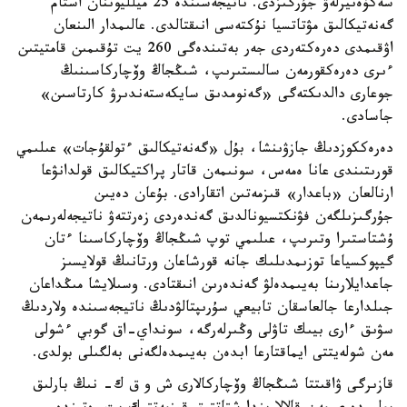
سەكۆەنيرلەۋ جۇرگىزدى. ناتيجەسىندە 25 ميلليوننان استام
گەنەتيكالىق مۋتاتسيا نۇكتەسى انىقتالدى. عالىمدار الىنعان
اۋقىمدى دەرەكتەردى جەر بەتىندەگى 260 يت تۇقىمىن قامتيتىن
ءىرى دەرەكقورمەن سالىستىرىپ، شىڭجاڭ وۆچاركاسىنىڭ
جوعارى دالدىكتەگى «گەنومدىق سايكەستەندىرۋ كارتاسىن»
جاسادى.
دەرەككوزدىڭ جازۋىنشا، بۇل «گەنەتيكالىق ءتولقۇجات» عىلىمي
قورىتىندى عانا ەمەس، سونىمەن قاتار پراكتيكالىق قولدانۋعا
ارنالعان «باعدار» قىزمەتىن اتقارادى. بۇعان دەيىن
جۇرگىزىلگەن فۋنكتسيونالدىق گەندەردى زەرتتەۋ ناتيجەلەرىمەن
ۇشتاستىرا وتىرىپ، عىلىمي توپ شىڭجاڭ وۆچاركاسىنا ءتان
گيپوكسياعا توزىمدىلىك جانە قورشاعان ورتانىڭ قولايسىز
جاعدايلارىنا بەيىمدەلۋ گەندەرىن انىقتادى. وسىلايشا مىڭداعان
جىلدارعا جالعاسقان تابيعي سۇرىپتالۋدىڭ ناتيجەسىندە ولاردىڭ
سۋىق ءارى بيىك تاۋلى وڭىرلەرگە، سونداي-اق گوبي ءشولى
مەن شولەيتتى ايماقتارعا ابدەن بەيىمدەلگەنى بەلگىلى بولدى.
قازىرگى ۋاقىتتا شىڭجاڭ وۆچاركالارى ش و ق ك- نىڭ بارلىق