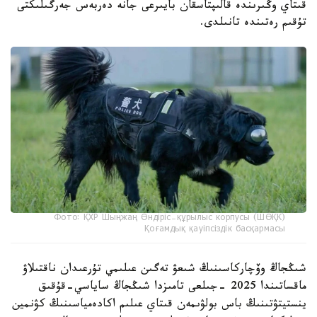
قىتاي وڭىرىندە قالىپتاسقان بايىرعى جانە دەربەس جەرگىلىكتى
تۇقىم رەتىندە تانىلدى.
Фото: ҚХР Шыңжаң Өндіріс-құрылыс корпусы (ШӨҚК)
Қоғамдық қауіпсіздік басқармасы
شىڭجاڭ وۆچاركاسىنىڭ شىعۋ تەگىن عىلىمي تۇرعىدان ناقتىلاۋ
ماقساتىندا 2025 -جىلعى تامىزدا شىڭجاڭ ساياسي-قۇقىق
ينستيتۋتىنىڭ باس بولۋىمەن قىتاي عىلىم اكادەمياسىنىڭ كۋنمين