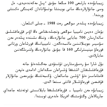
زيمبابۆەدە بارلىعى 100 مىڭعا جۋىق ءپىل مەكەندەيدى، ەل
وسى جانۋارلاردىڭ سانى بويىنشا بوتسۆانادان كەيىنگى ەكىنشى
ورىندا.
زيمبابۆەدە پىلدەر سوڭعى رەت 1988 -جىلى اتىلعان.
بۇعان دەيىن ناميبيا سوڭعى ونجىلدىقتاعى ەڭ اۋىر قۇرعاقشىلىق
سالدارىنان 700 جابايى جانۋاردىڭ، ونىڭ ىشىندە پىلدەر مەن
سۋسيىر جويىلاتىنىن مالىمدەگەن. ناميبيانىڭ قورشاعان ورتانى
قورعاۋ مينيسترلىگى 160 قا جۋىق جانۋاردىڭ ولتىرىلگەنىن
حابارلادى.
بۇل شارا سۋ رەسۋرستارىن تۇتىنۋدى جەڭىلدەتۋ جانە
قۇرعاقشىلىقتان اشتىققا ۇشىراعان مىڭداعان ادامدى ەتپەن
قامتاماسىز ەتۋ ءۇشىن جاسالعان. ۇكىمەتتىڭ بۇيرىعىن جانۋارلار
قۇقىعىن قورعاۋشىلار قاتتى سىنعا الدى.
زيمبابۆە مەن ناميبيا - قۇرعاقشىلىققا بايلانىستى توتەنشە جاعداي
جاريالاعان وڭتۇستىك افريكا ەلدەرى توبىندا.