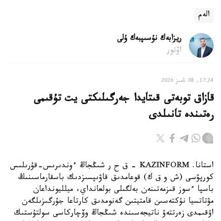
الەم
ريزابەك نۇسىپبەك ۇلى
اۆتور
17:24, 08 تامىز 2026
قازاق توبەتى قىتايدا جەرگىلىكتى يت تۇقىمى
رەتىندە تانىلدى
استانا. KAZINFORM – ق ح ر شىڭجاڭ ءوندىرىس-قۇرىلىس
كورپۋسى (ش و ق ك) قوعامدىق قاۋىپسىزدىك باسقارماسىنىڭ
باسپا ءسوز قىزمەتىنەن بەلگىلى بولعانداي، ميلليونداعان
مۋتاتسيا نۇكتەسىن قامتيتىن گەنومدىق كارتاعا جۇرگىزىلگەن
اۋقىمدى زەرتتەۋ ناتيجەسىندە شىڭجاڭ وۆچاركاسى سولتۇستىك