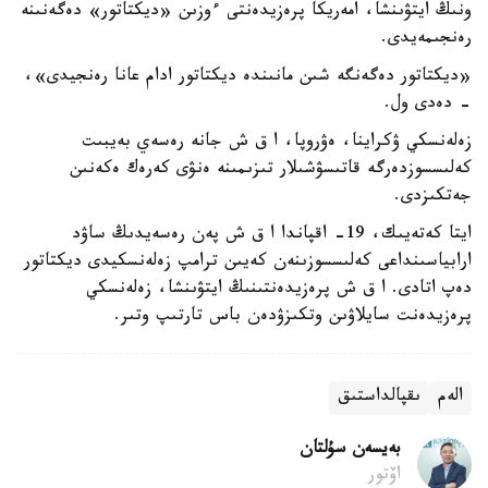
ونىڭ ايتۋىنشا، امەريكا پرەزيدەنتى ءوزىن «ديكتاتور» دەگەنىنە
رەنجىمەيدى.
«ديكتاتور دەگەنگە شىن مانىندە ديكتاتور ادام عانا رەنجيدى»،
- دەدى ول.
زەلەنسكي ۋكراينا، ەۋروپا، ا ق ش جانە رەسەي بەيبىت
كەلىسسوزدەرگە قاتىسۋشىلار تىزىمىنە ەنۋى كەرەك ەكەنىن
جەتكىزدى.
ايتا كەتەيىك، 19- اقپاندا ا ق ش پەن رەسەيدىڭ ساۋد
ارابياسىنداعى كەلىسسوزىنەن كەيىن ترامپ زەلەنسكيدى ديكتاتور
دەپ اتادى. ا ق ش پرەزيدەنتىنىڭ ايتۋىنشا، زەلەنسكي
پرەزيدەنت سايلاۋىن وتكىزۋدەن باس تارتىپ وتىر.
الەم
ىقپالداستىق
بەيسەن سۇلتان
اۆتور