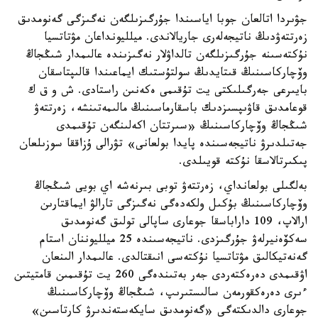
جۋىردا اتالعان جوبا اياسىندا جۇرگىزىلگەن نەگىزگى گەنومدىق
زەرتتەۋدىڭ ناتيجەلەرى جاريالاندى. ميلليونداعان مۋتاتسيا
نۇكتەسىنە جۇرگىزىلگەن تالداۋلار نەگىزىندە عالىمدار شىڭجاڭ
وۆچاركاسىنىڭ قىتايدىڭ سولتۇستىك ايماعىندا قالىپتاسقان
بايىرعى جەرگىلىكتى يت تۇقىمى ەكەنىن راستادى. ش و ق ك
قوعامدىق قاۋىپسىزدىك باسقارماسىنىڭ مالىمەتىنشە، زەرتتەۋ
شىڭجاڭ وۆچاركاسىنىڭ «سىرتتان اكەلىنگەن تۇقىمدى
جەتىلدىرۋ ناتيجەسىندە پايدا بولعانى» تۋرالى ۇزاققا سوزىلعان
پىكىرتالاسقا نۇكتە قويىلدى.
بەلگىلى بولعانداي، زەرتتەۋ توبى بىرنەشە اي بويى شىڭجاڭ
وۆچاركاسىنىڭ بۇكىل ولكەدەگى نەگىزگى تارالۋ ايماقتارىن
ارالاپ، 109 داراباسقا جوعارى ساپالى تولىق گەنومدىق
سەكۆەنيرلەۋ جۇرگىزدى. ناتيجەسىندە 25 ميلليوننان استام
گەنەتيكالىق مۋتاتسيا نۇكتەسى انىقتالدى. عالىمدار الىنعان
اۋقىمدى دەرەكتەردى جەر بەتىندەگى 260 يت تۇقىمىن قامتيتىن
ءىرى دەرەكقورمەن سالىستىرىپ، شىڭجاڭ وۆچاركاسىنىڭ
جوعارى دالدىكتەگى «گەنومدىق سايكەستەندىرۋ كارتاسىن»