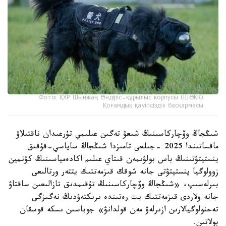
Фото: ҚХР Шыңжаң Өндіріс-құрылыс корпусы (ШӨҚК)
Қоғамдық қауіпсіздік басқармасы
شىڭجاڭ وۆچاركاسىنىڭ شىعۋ تەگىن عىلىمي تۇرعىدان ناقتىلاۋ
ماقساتىندا 2025 -جىلعى تامىزدا شىڭجاڭ ساياسي-قۇقىق
ينستيتۋتىنىڭ باس بولۋىمەن قىتاي عىلىم اكادەمياسىنىڭ كۋنمين
زوولوگيا ينستيتۋتى جانە شوقك قىزمەتتىك يتتەر ورتالىعى
بىرلەسىپ، «شىڭجاڭ وۆچاركاسىنىڭ تۇقىمدىق تازالىعىن ساقتاۋ
جانە ولاردى قىزمەتتىك يت رەتىندە ىرىكتەۋدىڭ نەگىزگى
تەحنولوگيالارىن ازىرلەۋ مەن قولدانۋ» جوباسىن ىسكە قوسقان
بولاتىن.