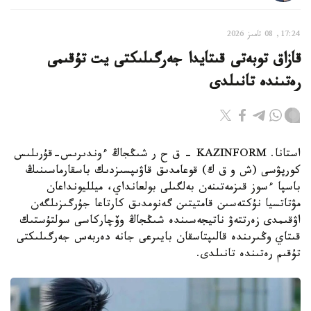
17:24, 08 تامىز 2026
قازاق توبەتى قىتايدا جەرگىلىكتى يت تۇقىمى
رەتىندە تانىلدى
استانا. KAZINFORM – ق ح ر شىڭجاڭ ءوندىرىس-قۇرىلىس
كورپۋسى (ش و ق ك) قوعامدىق قاۋىپسىزدىك باسقارماسىنىڭ
باسپا ءسوز قىزمەتىنەن بەلگىلى بولعانداي، ميلليونداعان
مۋتاتسيا نۇكتەسىن قامتيتىن گەنومدىق كارتاعا جۇرگىزىلگەن
اۋقىمدى زەرتتەۋ ناتيجەسىندە شىڭجاڭ وۆچاركاسى سولتۇستىك
قىتاي وڭىرىندە قالىپتاسقان بايىرعى جانە دەربەس جەرگىلىكتى
تۇقىم رەتىندە تانىلدى.