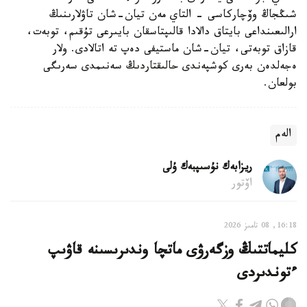
شىڭجاڭ وۆچاركاسى - التاي مەن تيان-شان تاۋلارىنىڭ
ارالىعىنداعى بايتاق دالادا قالىپتاسقان بايىرعى تۇقىم، توبەت،
قازاق توبەتى، تيان-شان ماستيفى دەپ تە اتالادى. ولار
ەجەلدەن بەرى كوشپەندى حالىقتاردىڭ سەنىمدى سەرىگى
بولعان.
الەم
ريزابەك نۇسىپبەك ۇلى
اۆتور
16:18, 08 تامىز 2026
كليماتتىڭ وزگەرۋى ماتچا وندىرىسىنە قاۋىپ
ءتوندىردى