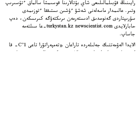
رايىنىڭ قۇبىلمالىلىعى شاي بۇتالارىنا قوسىمشا سالماق ءتۇسىرىپ
وتىر. عالىمدار ماسەلەنى شەشۋ ءۇشىن ىستىققا ءتوزىمدى
سۇرىپتاردى گەنومدىق ادىستەرمەن ىرىكتەۋگە كىرىسكەن، دەپ
حابارلايدى turkystan.kz newscientist.com-عا سىلتەمە
جاساپ.
الايدا الەۋمەتتىك جەلىلەردە تاراعان «تەمپەراتۋرا تاعى 1°C- قا
كوتەرىلسە، ماتچا مۇلدە جوعالادى» دەگەن مالىمدەمەنى عىلىمي
تۇرعىدان دالەلدەنگەن بولجام دەۋگە بولمايدى. قازىرگى
زەرتتەۋلەر كليماتتىڭ جىلىنۋى ءونىم كولەمىن ازايتىپ، جوعارى
ساپالى ماتچانىڭ ءدامىن وزگەرتۋى مۇمكىن ەكەنىن كورسەتەدى.
ءبىراق ناقتى ءبىر گرادۋسقا بايلانعان جويىلۋ شەگى انىقتالعان
جوق.
ماتچا كادىمگى كەپتىرىلگەن شاي جاپىراعىنان ەمەس، تەنچا
دەپ اتالاتىن ارنايى شيكىزاتتان دايىندالادى. ەگىن جيناۋعا
بىرنەشە اپتا قالعاندا شاي بۇتالارى كۇن ساۋلەسىنەن
كولەڭكەلەنەدى. بۇل جاپىراقتاعى حلوروفيلل مەن بوس
امينقىشقىلدارىنىڭ، سونىڭ ىشىندە تەانيننىڭ كوبىرەك جينالۋىنا