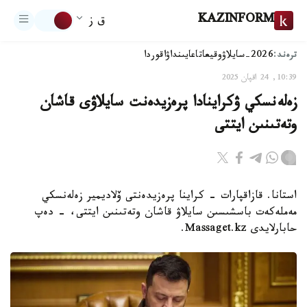
KAZINFORM
ق ز
ترەند:
2026-سايلاۋ
وقيعا
تاعايىنداۋ
اقوردا
10:39, 24 اقپان 2025
زەلەنسكي ۋكراينادا پرەزيدەنت سايلاۋى قاشان
وتەتىنىن ايتتى
استانا. قازاقپارات - كراينا پرەزيدەنتى ۆلاديمير زەلەنسكي
مەملەكەت باسشىسىن سايلاۋ قاشان وتەتىنىن ايتتى، - دەپ
حابارلايدى Massaget.kz.