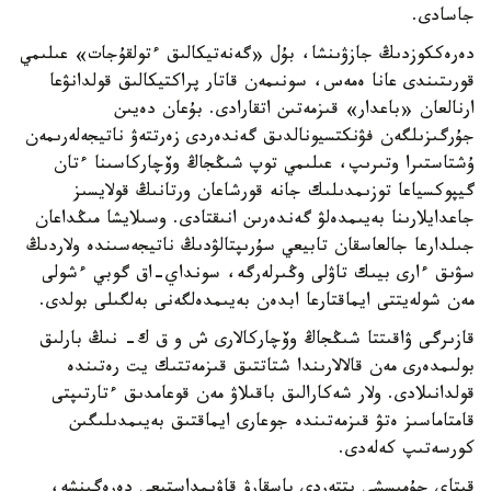
جاسادى.
دەرەككوزدىڭ جازۋىنشا، بۇل «گەنەتيكالىق ءتولقۇجات» عىلىمي
قورىتىندى عانا ەمەس، سونىمەن قاتار پراكتيكالىق قولدانۋعا
ارنالعان «باعدار» قىزمەتىن اتقارادى. بۇعان دەيىن
جۇرگىزىلگەن فۋنكتسيونالدىق گەندەردى زەرتتەۋ ناتيجەلەرىمەن
ۇشتاستىرا وتىرىپ، عىلىمي توپ شىڭجاڭ وۆچاركاسىنا ءتان
گيپوكسياعا توزىمدىلىك جانە قورشاعان ورتانىڭ قولايسىز
جاعدايلارىنا بەيىمدەلۋ گەندەرىن انىقتادى. وسىلايشا مىڭداعان
جىلدارعا جالعاسقان تابيعي سۇرىپتالۋدىڭ ناتيجەسىندە ولاردىڭ
سۋىق ءارى بيىك تاۋلى وڭىرلەرگە، سونداي-اق گوبي ءشولى
مەن شولەيتتى ايماقتارعا ابدەن بەيىمدەلگەنى بەلگىلى بولدى.
قازىرگى ۋاقىتتا شىڭجاڭ وۆچاركالارى ش و ق ك- نىڭ بارلىق
بولىمدەرى مەن قالالارىندا شتاتتىق قىزمەتتىك يت رەتىندە
قولدانىلادى. ولار شەكارالىق باقىلاۋ مەن قوعامدىق ءتارتىپتى
قامتاماسىز ەتۋ قىزمەتىندە جوعارى ايماقتىق بەيىمدىلىگىن
كورسەتىپ كەلەدى.
قىتاي جۇمىسشى يتتەردى باسقارۋ قاۋىمداستىعى دەرەگىنشە،