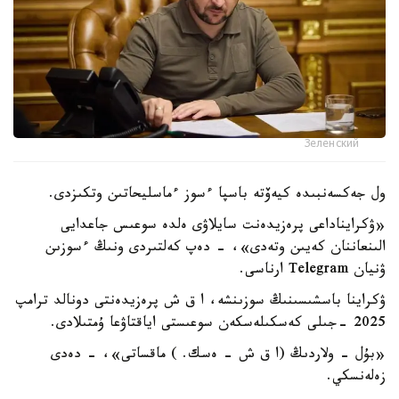
Зеленский
ول جەكسەنبىدە كيەۆتە باسپا ءسوز ءماسليحاتىن وتكىزدى.
«ۋكرايناداعى پرەزيدەنت سايلاۋى ەلدە سوعىس جاعدايى
الىنعاننان كەيىن وتەدى»، - دەپ كەلتىردى ونىڭ ءسوزىن
ۋنيان Telegram ارناسى.
ۋكراينا باسشىسىنىڭ سوزىنشە، ا ق ش پرەزيدەنتى دونالد ترامپ
2025 -جىلى كەسكىلەسكەن سوعىستى اياقتاۋعا ۇمتىلادى.
«بۇل - ولاردىڭ (ا ق ش - ەسك. ) ماقساتى»، - دەدى
زەلەنسكي.