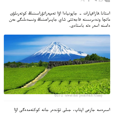
استانا.قازاقپارات - جاپونيادا اۋا تەمپەراتۋراسىنىڭ كوتەرىلۋى
ماتچا وندىرىسىنە قاجەتتى شاي جاپىراعىنىڭ ونىمدىلىگى مەن
دامىنە اسەر ەتە باستادى.
Фото: tawatchai prakobkit/Alamy
اسىرەسە جازعى اپتاپ، جىلى تۇندەر جانە كوكتەمدەگى اۋا