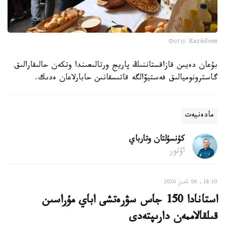
Фото: Kazinform
بۇعان دەيىن قازاقستاننىڭ پاريج ورتالىعىندا وتكەن حالىقارالىق
گاسترونوميالىق فەستيۆالگە قاتىسقانىن حابارلاعان ەدىك.
مادەنيەت
كۇنسۇلتان وتارباي
اۆتور
18:10, 06 تامىز 2026
استانادا 150 جاس سۋرەتشى اباي مۇراسىن
قىلقالاممەن دارىپتەدى