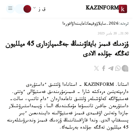
KAZINFORM
ق ز
ترەند:
2026-سايلاۋ
وقيعا
تاعايىنداۋ
اقوردا
21:50, 20 مامىر 2025
ۇزدىك قىمىز بايقاۋىنىڭ جەڭىمپازدارى 45 ميلليون
تەڭگە جۇلدە الادى
استانا. KAZINFORM - استانادا ۇلتتىق ءداستۇردى
دارىپتەيتىن ەرەكشە شارا - قىمىزمۇرىندىق فەستيۆالى ءوتتى.
فەستيۆالگە كەلۋشىلەر ۇلتتىق تاعامداردان ءدام تاتىپ، سالت-
داستۇرمەن جاقىن تانىسۋعا مۇمكىندىك السا، ۇيىمداستىرۋشىلار
جازدا وتەتىن اۋقىمدى قىمىز فەستيۆالىنە دايىندىعىن ءبىر
پىسىقتاپ الدى. وندا قازاقستاننىڭ ۇزدىك قىمىز وندىرۋىشلەرىنە
45 ميلليون تەڭگە جۇلدە بەرىلمەك.