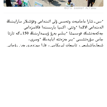
Фото: акимат Астаны
ءىس-شارا ماحامبەت وتەمىس ۇلى اتىنداعى وقۋشىلار سارايىنىڭ
الدىنداعى الاڭدا ءوتتى. اكسيا بارىسىندا قالامىزداعى
جەكەمەنشىك قوسىمشا ءبىلىم بەرۋ ۇيىمدارىنىڭ 150-گە تارتا
جاس سۋرەتشىسى ءبىر مەزەتتە ابايدىڭ ءومىرى،
شىعارماشىلىعى، تابيعات ليريكاسى، قارا سوزدەرى مەن رۋحاني
مۇراسىنان شابىت الىپ، قيالدارىن شىڭدادى. بالالار ءوز
تۋىندىلارى ارقىلى اباي الەمىن شىعارماشىلىق تۇرعىدان
بەينەلەپ، ونىڭ ۇلت رۋحانياتىنداعى ورنى مەن تاعىلىمىن سۋرەت
ونەرى ارقىلى جەتكىزە ءبىلدى.