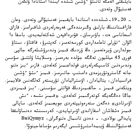
بايلىقتى الەمگە تانىتۋ ءۇشىن شىلدە ايىندا استانادا ۇلكەن
فەستيۆال وتەدى.
- 19-20-شىلدەدە استاندا بايقىمىز فەستيۆالى وتەدى. وعان
قازاقستاننىڭ بارلىق وڭىرىندەگى فەرمەرلەردى شاقىرامىز. قازاق
اسحاناسى ەت، باۋىرساق، قۋىرداقپەن شەكتەلمەيدى. باسقا دا
الۋان ءتۇرلى تاعامداردى كورسەتەمىز، كەپتىرۋ، قاقتاۋ، ىستاۋ
جولدارىن ۇيرەتەمىز. ەڭ ۇزدىك قىمىز وندىرۋشىلەرگە جالپى
قورى 45 ميلليون تەڭگە جۇلدە بەرەمىز. وسىلايشا ۇلتتىق سۋسىن
وندىرەتىن كاسىپكەرلەردى قولداعىمىز كەلەدى. قازىر ءبىز ەتنو
جانە گاستروتۋريزمدى دامىتىپ جاتىرمىز. قىمىز ءىشۋ ءۇشىن
فرانسيادان، يتاليادان، اۋستراليادان تۋريستەر كەلگەنىن قالايمىز.
ويتكەنى قىمىز - حالقىمىزدىڭ قۋاتتى سۋسىنى. ءبىز قىمىزدى
جاڭا دەڭگەيگە كوتەرگىمىز كەلەدى. «قىمىز ىشسە، ءىش
اۋىرتادى» دەگەن ستەرەوتيپتەردى جويعىمىز كەلەدى. ساپالى
قىمىز ەشقاشان اسقازاندى اۋىرتپايدى، كەرىسىنشە دەنساۋلىققا
پايدالى بولادى، - دەدى تانىمال ەتنوگراف، BaiQymyz
فەستيۆالىنىڭ ۇيىمداستىرۋشىسى ايگەرىم مۇساعاجينوۆا.