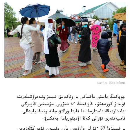
Фото: Kazinform
جوبانىڭ باستى ماقساتى - وتاندىق قىمىز وندىرۋشىلەرىنە
قولداۋ كورسەتۋ، قازاقتىڭ ءداستۇرلى سۋسىنىن قازىرگى
ادامداردىڭ داستارحانىنا قايتا ورالتۋ جانە ونىڭ پايدالى
قاسيەتتەرى تۋرالى كەڭ اۋديتورياعا جەتكىزۋ.
- قىمىزدا 37 ءتۇرلى دارۋمەن بار، ونىمەن تۋبەركۋلەزدەن