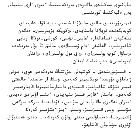
سابانتوي سەكىلدى ماڭىزدى مەرەكەسىنىڭ ءبىرى ءارى ىنتىماق
پەن ەڭبەكتىڭ كورىنىسى.
قىمىزمۇرىندىق حالىق جايلاۋعا شىعىپ، بيە قۇلىنداپ، اق
كوبەيگەندە تويلانا باستايدى. «كوپكە بۇيىرسىن» دەگەن
تىلەكپەن اقساقالدار، اعايىن-تۋىس، كورشى-قولاڭ ارنايى
شاقىرىلىپ، العاشقى ءدام ۇسىنىلادى. حالىق تا بۇل مەرەكەدە
«ساۋار كوپ بولسىن!»، «اق مول بولسىن!»، «اقتان
ايىرماسىن» دەپ تىلەك ايتقان.
- قىمىزمۇرىندىق - كوشپەلى جۇرتتىڭ مەرەكەسى عوي، سونى
زاماناۋي تۇرعىدا تويلاعىمىز كەلەدى. ونىڭ ار جاعىندا حالىقتى
قىمىز ىشۋگە شاقىرامىز. قىمىزدى داستارحانىمىزعا قايتارعىمىز
كەلەدى. جاستار ءقازىر قىمىز ىشپەيدى، ءىشىم اۋىرادى دەيدى.
ءبىراق نەگىزى ەڭ پايدالى سۋسىن، قۇدايدىڭ بىزگە بەرگەن
سۋسىنى وسى قىمىزىمىز. وسىنى ءبىز ءىشۋىمىز كەرەك.
ۇلتىمىزدىڭ دەنساۋلىعى مىقتى بولۋى كەرەك، - دەدى فەستيۆال
اۆتورى جۇماجان قالتايەۆ.