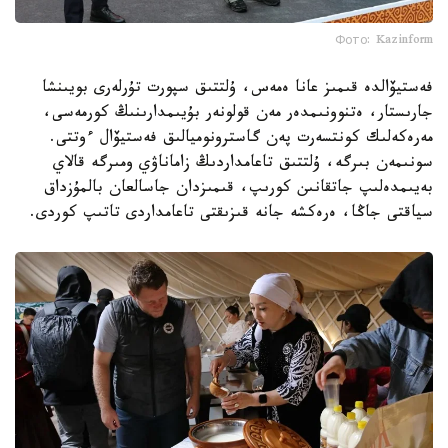
Фото: Kazinform
فەستيۆالدە قىمىز عانا ەمەس، ۇلتتىق سپورت تۇرلەرى بويىنشا
جارىستار، ەتنوونىمدەر مەن قولونەر بۇيىمدارىنىڭ كورمەسى،
مەرەكەلىك كونتسەرت پەن گاسترونوميالىق فەستيۆال ءوتتى.
سونىمەن بىرگە، ۇلتتىق تاعامداردىڭ زاماناۋي ومىرگە قالاي
بەيىمدەلىپ جاتقانىن كورىپ، قىمىزدان جاسالعان بالمۇزداق
سياقتى جاڭا، ەرەكشە جانە قىزىقتى تاعامداردى تاتىپ كوردى.