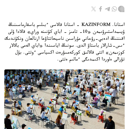
استانا. KAZINFORM - استانا قالاسى ءبىلىم باسقارماسىنىڭ
ۇيىمداستىرۋىمەن «10- تامىز - اباي كۇنىنە وراي» قالادا ۇلى
اقىننىڭ ادەبي-رۋحاني مۇراسىن ناسيحاتتاۋعا ارنالعان ونكۇندىك
ءىس-شارالار باستاۋ الدى. سونىڭ اياسىندا «اباي الەمى بالالار
كوزىمەن» اتتى قالالىق كوركەمسۋرەت اكسياسى ءوتتى. بۇل
تۋرالى ەلوردا اكىمدىگى ءمالىم ەتتى.