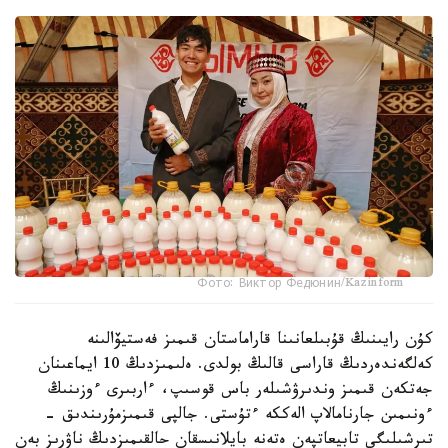
Фото: Виктор Федюнин/Kazinform
كۇن رايىنىڭ قۇبىلعانىنا قاراماستان قىمىز فەستيۆالىنە
كەلگەندەردىڭ قاراسى قالىڭ بولدى. ەلىمىزدىڭ 10 ايماعىنان
جەتكەن قىمىز وندىرۋشىلەر باس قوسىپ، ءاربىرى ءوزىنىڭ
ءونىمىن جارنامالاپ الەككە ءتۇستى. جالپى قىمىزمۇرىندىق -
تىرشىلىگى تابيعاتپەن ەتەنە بايلانىسقان حالقىمىزدىڭ ناۋرىز بەن