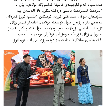
ەمدەلىپ، گەموگلوبيندى قالىپقا كەلتىرۋگە بولادى. بۇل -
ءبىزدىڭ قىمىزدىڭ باستى ەرەكشەلىگى. ەڭ الدىمەن بيە
ساۋىلعان سوڭ، مىندەتتى تۇردە كوبىگىن ءىشىپ كورۋ كەرەك،
سەبەبى بار دارۋمەن سول كوبىكتە بولادى. ادامدار قىمىز ۇزاق
تۇرسا، ساپاسى بۇزىلادى دەپ ويلايدى. بۇل قاتە پىكىر. قىمىز
نەعۇرلىم ۇزاق تۇرسا، سوعۇرلىم قۇنارلى بولادى، - دەپ
اڭگىمەلەدى جاڭاارقانىڭ قىمىز ءوندىرۋشىسى انار قۇرمانوۆا.