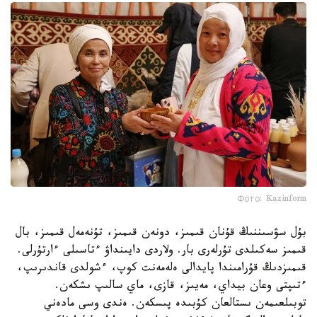
Фото: Kazinform
بۇل سۋسىننىڭ قۇنان قىمىز، دونەن قىمىز، تۇنەمەل قىمىز، بال
قىمىز سەكىلدى تۇرلەرى بار. ولاردى دايىنداۋ ءتاسىلى ءارتۇرلى.
قىمىزدىڭ قۇرامىندا پايدالى ەلەمەنت كوپ، ءشولدى قاندىرىپ،
ءتىپتى وعان بيداي، مەيىز، قازى، ماي سالىپ ىشكەن.
توبىلعىمەن ىستالعان كۇبىدە پىسكەن. ەندى وسى مادەني