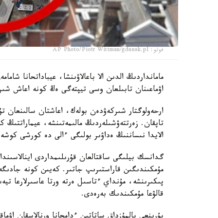
فوتو: AP Photo/Piotr Wittman/gdansk.pl
اۋماعىنان تابىلعان وسى تيپتەگى ەڭ كونە اعاش شىر
ارحەولوگتار شىركەۋدەن بولەك، اعاشتان سالىنعان تۇر
الايدا نىساننىڭ ەداۋىر بولىگى ءالى دە كورشى كوشەن
گدانسك بيلىگى ساقتالعان قۇرىلىمداردى اينالاسىنداع
مۇمكىندىگىن قاراستىرىپ جاتىر. كەيىن كونە جادىگەر
پىكىرىنشە، مۇنداي ءتاسىل ەرتە ورتا عاسىرلارعا تي
قالۋعا مۇمكىندىك بەرەدى.