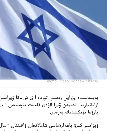
Фото: Фото: коллаж pixabay
بەيسەنبىدە يزرايل رەسمي تۇردە ا ق ش-قا ۆيزاسىز ك
بارۋعا مۇمكىندىك بەرەدى.