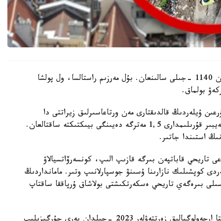
مامانداردىڭ الدىن الا باعالاۋىنشا، عيباداتحانا شامامەن 1140 -جىلى سالىنعان. بۇل مەرزىم راستالسا، ول پولشا
كەۋ بولماق.
عىن ۇيلەردىڭ قالدىقتارى مەن ورتاعاسىرلىق زيراتتى دا
تاپقان. زەرتتەۋشىلەردىڭ مالىمەتىنشە، عيماراتتىڭ كەيبىر قۇرىلىمدارى 1,5 مەترگە دەيىنگى بيىكتىكتە ساقتالعان.
ىڭ استىندا جاتىر.
ى تاريحي قاباتپەن بىرگە قازىپ الىپ، كونسەرۆاتسيالاۋ
دى كوپشىلىك نازارىنا ۇسىنۋ جوسپارلانىپ وتىر. مامانداردىڭ
ەسىلى بىرەگەي تاريحي ەسكەرتكىشتى بولاشاق ۇرپاققا ساقتاپ
بۇرىنعى بالمۇزداق ساتاتىن ءدامحانا ورنالاسقان اۋماقتا ارحەولوگيالىق زەرتتەۋلەر 2023 -جىلدان بەرى جۇرگىزىلىپ