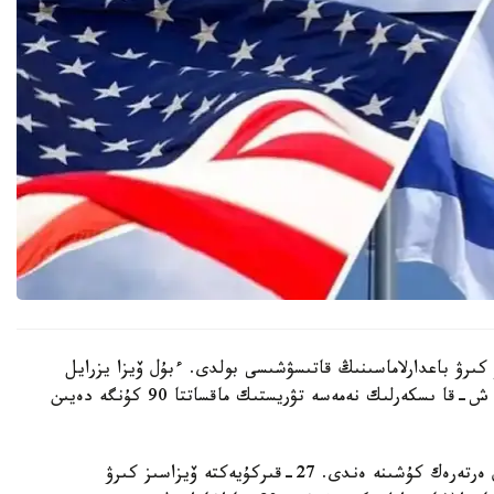
ىرۋ باعدارلاماسىنىڭ قاتىسۋشىسى بولدى. ءبۇل ۆيزا يزرايل
ازاماتتارىنا الدىمەن ۆيزا الۋدى قاجەت ەتپەستەن ا ق ش-قا ىسكەرلىك نەمەسە تۋريستىك ماقساتتا 90 كۇنگە دەيىن
ۆيزاسىز كىرۋ باعدارلاماسى شامالانعان ۋاقىتتان ءسال ەرتەرەك كۇشىنە ەندى. 27-قىركۇيەكتە ۆيزاسىز كىرۋ