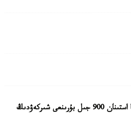
پولشادا بالمۇزداق ساتىلعان ءدامحانا استىنان 900 جىل بۇرىنعى شىركەۋدىڭ