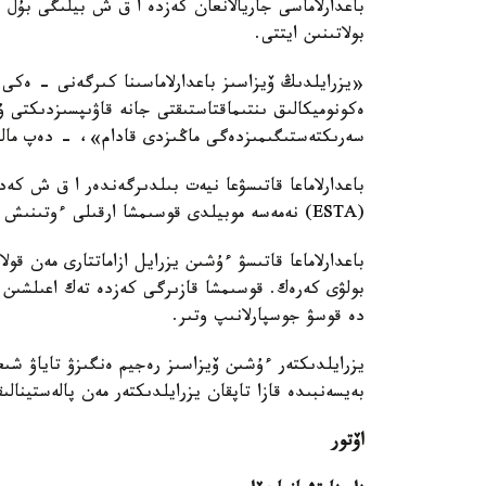
بولاتىنىن ايتتى.
«يزرايلدىڭ ۆيزاسىز باعدارلاماسىنا كىرگەنى - ەكى 
ەكونوميكالىق ىنتىماقتاستىقتى جانە قاۋىپسىزدىكتى ۇ
سەرىكتەستىگىمىزدەگى ماڭىزدى قادام»، - دەپ مال
(ESTA) نەمەسە موبيلدى قوسىمشا ارقىلى ءوتىنىش بەرە الادى. ماقۇلداۋ 72 ساعاتقا دەيىن سوزىلۋى مۇمكىن.
باعدارلاماعا قاتىسۋ ءۇشىن يزرايل ازاماتتارى مەن قولا
دە قوسۋ جوسپارلانىپ وتىر.
يزرايلدىكتەر ءۇشىن ۆيزاسىز رەجيم ەنگىزۋ تاياۋ شىع
بەيسەنبىدە قازا تاپقان يزرايلدىكتەر مەن پالەستينالىقتاردىڭ سانى 5 
اۆتور