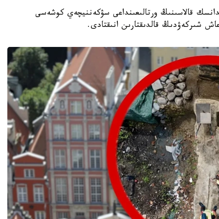
حەولوگتارى گدانسك قالاسىنىڭ ورتالىعىنداعى سۋكەننيچەي كوشەسى
عاش شىركەۋدىڭ قالدىقتارىن انىقتادى.