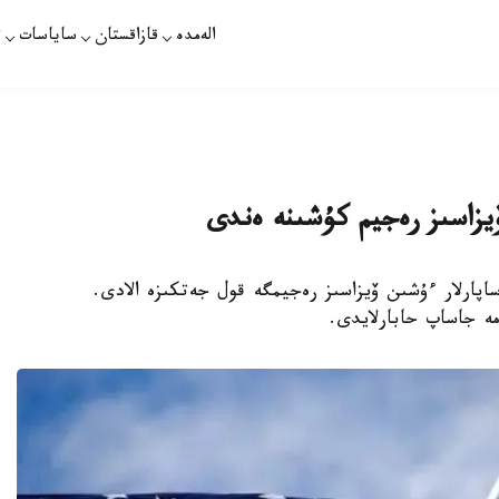
الەمدە
قازاقستان
ساياسات
ت
زاسىز رەجيم كۇشىنە ەندى
پارلار ءۇشىن ۆيزاسىز رەجيمگە قول جەتكىزە الادى.