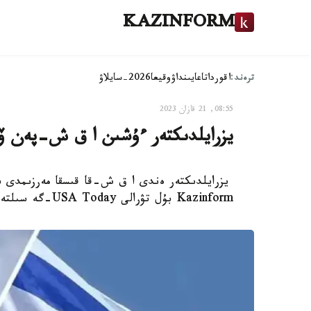
KAZINFORM
ترەند:
اقوردا
تاعايىنداۋ
وقيعا
2026-سايلاۋ
08:55, 21 قازان 2023
يزرايلدىكتەر ءۇشىن ا ق ش-پەن ۆي
يزرايلدىكتەر ەندى ا ق ش-قا قىسقا مەرزىمدى سا
Kazinform بۇل تۋرالى USA Today-گە سىلتەمە جاساپ حابارلايدى.