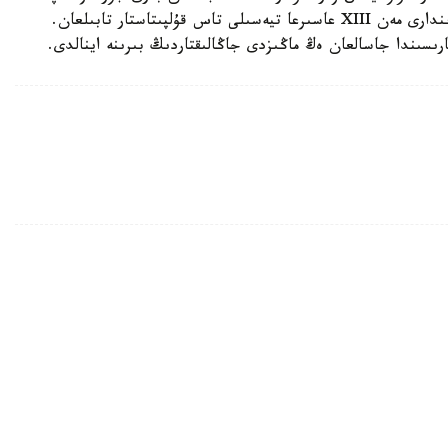
كەلەدى. بۇعان دەيىن مۇندا ورتاعاسىرلىق جەرلەۋ ورىندارى مەن XIII عاسىرعا تيەسىلى تاس قۇلپىتاستار تابىلعان.
ارىسىندا جاسالعان ەڭ ماڭىزدى جاڭالىقتاردىڭ بىرىنە اينالدى.
ىڭ بولجام ايتتى