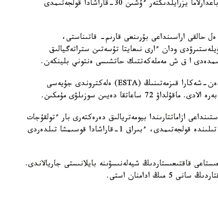
باعدارلاماسى جاريالانعان كەزدە ا ق ش بيلىگى بۇل باعدارلاما يزرايلدىكتەر ءۇشىن 30-قاراشادا قولجەتىمدى
ەل حالقى اراسىنداعى بۇرىنعى قارىم- قاتىناستى،
يلەستىرۋدى ودان ءارى نىعايتا تۇسەتىن ستراتەگيالىق
ىمدەدى ا ق ش مەملەكەتتىك حاتشىسى ەنتوني بلينكەن.
باعدارلاماعا قاتىسۋعا نيەت بىلدىرگەندەر ا ق ش كەدەن-شەكارا قىزمەتىنىڭ (ESTA) ەلەكتروندى جۇيەسى
ستىنداعى ازاماتتارىندا بيومەتريالىق دەرەكتەرى بار ءتولقۇجات
بولۋى كەرەك. قوسىمشا قازىرگى كەزدە تەك اعىلشىن تىلىندە قولجەتىمدى، ءبىراق 1-قاراشادا قوسىمشا تىلدەردى
ىستاعى قاقتىعىستاردىڭ شيەلەنىسۋىنە بايلانىستى جاريالاندى.
مىڭ ادامنان استى.