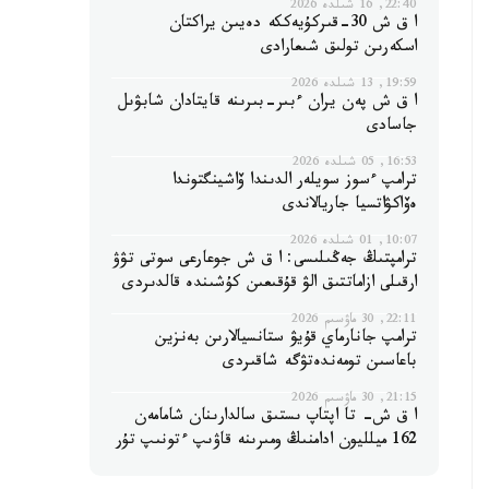
22:40, 16 شىلدە 2026
ا ق ش 30-قىركۇيەككە دەيىن يراكتان
اسكەرىن تولىق شىعارادى
19:59, 13 شىلدە 2026
ا ق ش پەن يران ءبىر-بىرىنە قايتادان شابۋىل
جاسادى
16:53, 05 شىلدە 2026
ترامپ ءسوز سويلەر الدىندا ۆاشينگتوندا
ەۆاكۋاتسيا جاريالاندى
10:07, 01 شىلدە 2026
ترامپتىڭ جەڭىلىسى: ا ق ش جوعارعى سوتى تۋۋ
ارقىلى ازاماتتىق الۋ قۇقىعىن كۇشىندە قالدىردى
22:11, 30 ماۋسىم 2026
ترامپ جانارماي قۇيۋ ستانسيالارىن بەنزين
باعاسىن تومەندەتۋگە شاقىردى
21:15, 30 ماۋسىم 2026
ا ق ش- تا اپتاپ ىستىق سالدارىنان شامامەن
162 ميلليون ادامنىڭ ومىرىنە قاۋىپ ءتونىپ تۇر