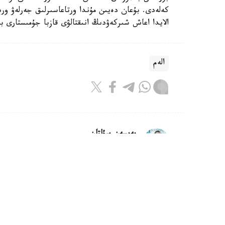
الايدا اعاش شىركەۋدىڭ انىقتالۋى قازبا جۇمىستارى ب
الەم
بەيسەن سۇلتان
اۆتور
07:06, 07 تامىز 2026
عالىمدار جەردىڭ بولاشاعى تۋرالى ت