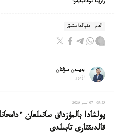
زارينا تۋعانبايەۆا
الەم
ىقپالداستىق
بەيسەن سۇلتان
اۆتور
09:25, 07 تامىز 2026
قالدىقتارى تابىلدى