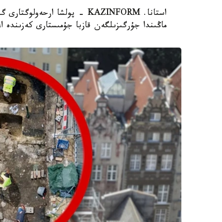
استانا. KAZINFORM - پولشا ار
ماڭىندا جۇرگىزىلگەن قازبا جۇمىستارى كەزىندە ا