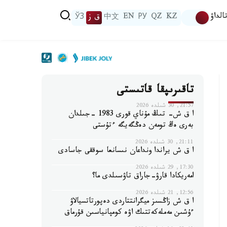
الداۋ
KZ
QZ
РУ
EN
中文
ق ز
ЎЗ
تاقىرىپقا قاتىستى
21:57, 30 شىلدە 2026
ا ق ش- تىڭ مۇناي قورى 1983 -جىلدان
بەرى ەڭ تومەن دەڭگەيگە ءتۇستى
21:11, 30 شىلدە 2026
ا ق ش يراندا ونداعان نىسانعا سوققى جاسادى
17:30, 29 شىلدە 2026
امەريكادا قارۋ-جاراق تاۋسىلدى ما؟
12:56, 21 شىلدە 2026
ا ق ش زاڭسىز ميگرانتتاردى دەپورتاتسيالاۋ
ءۇشىن مەملەكەتتىك اۋە كومپانياسىن قۇرماق