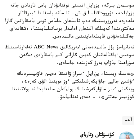
سونىمەن بىرگە، يزرايل اتىستى توقتاتۋدان باس تارتادى جانە
يزرايلدە، ەۋرووداقتا، ا ق ش- تا جانە باسقا دا ءبىرقاتار
ەلدەردە تەرروريستىك دەپ تانىلعان حاماس توبى باسقاراتىن گازا
سەكتورىندا كەپىلگە الىنعان ادامدار بوساتىلمايىنشا، ەشقانداي
جەڭىلدەتۋدى قابىلدامايتىنىن مالىمدەدى.
نەتانياحۋ بۇل مالىمدەمەنى امەريكالىق ABC News تەلەارناسىنىڭ
سوعىس اياقتالعاننان كەيىن گازانى كىم باسقارادى دەگەن
سۇراعىنا جاۋاپ بەرۋ كەزىندە جاسادى.
«مەنىڭ ويىمشا، يزرايل ءبىراز ۋاقىتقا دەيىن قاۋىپسىزدىك
ءۇشىن جالپى جاۋاپكەرشىلىكتى ءوز موينىنا الۋى كەرەك،
ويتكەنى ءبىز جاۋاپكەرشىلىك بولماعان جاعدايدا نە بولاتىنىنا
كوزىمىز جەتتى»، - دەدى نەتانياحۋ.
الەم
كۇنسۇلتان وتارباي