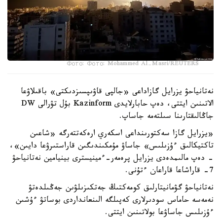
Фото: Фото: Mohammed Al-Masri/REUTERS
نەتانياحۋ يزرايل گازاداعى «جالپى قاۋىپسىزدىكتى» باقىلاۋعا
الاتىنىن ايتتى، دەپ حابارلايدى Kazinform بۇل تۋرالى DW
جاڭالىقتارىنا سىلتەمە جاساپ.
«يزرايل گازا سەكتورىنداعى اسكەري ارەكەتتەرگە «شاعىن
تاكتيكالىق ءۇزىلىس» جاساۋ مۇمكىندىگىن قاراستىرۋعا دايىن»،
- دەپ مالىمدەدى يزرايل پرەمەر-ءمينيسترى بينيامين نەتانياحۋ
7- قاراشاعا قاراعان ءتۇنى.
نەتانياحۋ گۋمانيتارلىق كومەكتىڭ جەتكىزىلۋىن جەڭىلدەتۋ
نەمەسە حاماس سودىرلارى كەپىلگە الىنعانداردى بوساتۋ ءۇشىن
ءۇزىلىس جاساۋعا بولاتىنىن ايتتى.