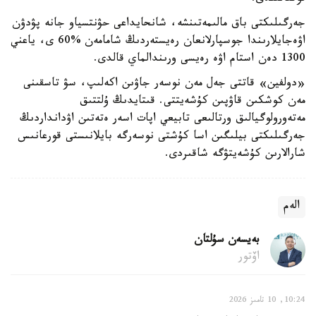
جەرگىلىكتى باق مالىمەتىنشە، شانحايداعى حۋنتسياو جانە پۋدۋن
اۋەجايلارىندا جوسپارلانعان رەيستەردىڭ شامامەن %60 ى، ياعني
1300 دەن استام اۋە رەيسى ورىندالماي قالدى.
«دولفين» قاتتى جەل مەن نوسەر جاۋىن اكەلىپ، سۋ تاسقىنى
مەن كوشكىن قاۋپىن كۇشەيتتى. قىتايدىڭ ۇلتتىق
مەتەورولوگيالىق ورتالىعى تابيعي اپات اسەر ەتەتىن اۋدانداردىڭ
جەرگىلىكتى بيلىگىن اسا كۇشتى نوسەرگە بايلانىستى قورعانىس
شارالارىن كۇشەيتۋگە شاقىردى.
الەم
بەيسەن سۇلتان
اۆتور
10:24, 10 تامىز 2026