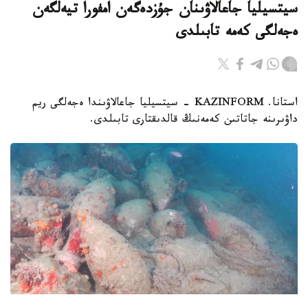
سيتسيليا جاعالاۋىنان جۇزدەگەن امفورا تيەلگەن
ەجەلگى كەمە تابىلدى
استانا. KAZINFORM - سيتسيليا جاعالاۋىندا ەجەلگى ريم
داۋىرىنە جاتاتىن كەمەنىڭ قالدىقتارى تابىلدى.