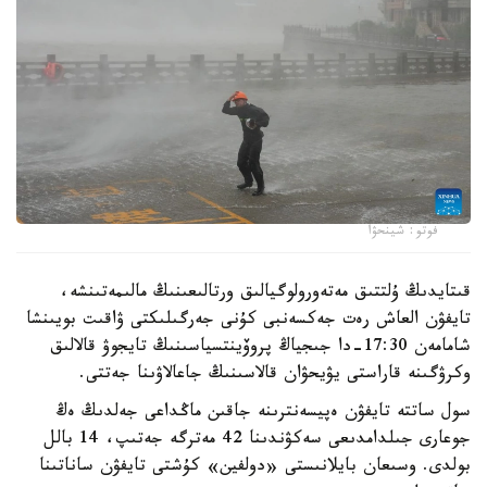
فوتو: شينحۋا
قىتايدىڭ ۇلتتىق مەتەورولوگيالىق ورتالىعىنىڭ مالىمەتىنشە،
تايفۋن العاش رەت جەكسەنبى كۇنى جەرگىلىكتى ۋاقىت بويىنشا
شامامەن 17:30-دا جىجياڭ پروۆينتسياسىنىڭ تايجوۋ قالالىق
وكرۋگىنە قاراستى يۋيحۋان قالاسىنىڭ جاعالاۋىنا جەتتى.
سول ساتتە تايفۋن ەپيسەنترىنە جاقىن ماڭداعى جەلدىڭ ەڭ
جوعارى جىلدامدىعى سەكۋندىنا 42 مەترگە جەتىپ، 14 بالل
بولدى. وسىعان بايلانىستى «دولفين» كۇشتى تايفۋن ساناتىنا