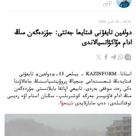
اۆتور
10:54, 10 تامىز 2026
دولفين تايفۋنى قىتايعا جەتتى: جۇزدەگەن مىڭ
ادام ەۆاكۋاتسيالاندى
استانا. KAZINFORM - بيىلعى 13-«دولفين» تايفۋنى
قىتايدىڭ شىعىسىنداعى جىجياڭ پروۆينتسياسىنىڭ جاعالاۋىنا
ەكى رەت سوققى بەردى. تابيعي اپاتقا بايلانىستى جۇزدەگەن
مىڭ ادام قاۋىپسىز جەرگە كوشىرىلىپ، مىڭنان استام اۋە رەيسى
توقتاتىلدى، دەپ حابارلايدى
شينحۋا
.