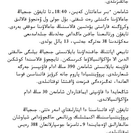
جاتقىزىلدى.
شامامەن ءبىر ساعاتتان كەيىن، 18:40-تا تايفۋن جىجياڭ
جاعالاۋىنا ەكىنشى رەت شىقتى. بۇل جولى ول ۆەنجوۋ قالالىق
وكرۋگىنە قاراستى يۋەتسين قالاسىنىڭ جاعالاۋىنا سوققى بەردى.
تايفۋن ورتالىعىنا جاقىن ماڭداعى جەلدىڭ جىلدامدىعى
سەكۋندىنا 38 مەترگە جەتىپ، 13 بالل بولدى.
تابيعي اپاتتىڭ جاقىنداۋىنا بايلانىستى جىجياڭ بيلىگى حالىقتى
الدىن الا ەۆاكۋاتسيالاۋعا كىرىسكەن. تايچجوۋ قالاسىندا كوشكىن
قاۋپىنە بايلانىستى شامامەن 390 مىڭ ادام قاۋىپسىز جەرگە
شىعارىلدى. پروۆينتسيادا پاروم جانە كرۋيز قاتىناسىن قوسا
العاندا، تەڭىزدەگى قىزمەت ۋاقىتشا توقتاتىلدى.
شاڭحايدا دا قاۋىپتى ايماقتاردان شامامەن 30 مىڭ ادام
ەۆاكۋاتسيالاندى.
تايفۋن اۋە قاتىناسىنا دا ايتارلىقتاي اسەر ەتتى. جىجياڭ
پروۆينتسياسىنىڭ اكىمشىلىك ورتالىعى حاڭجوۋداعى شياوشان
حالىقارالىق اۋەجايىندا 9-تامىزعا جوسپارلانعان 388 رەيس
توقتاتىلدى.