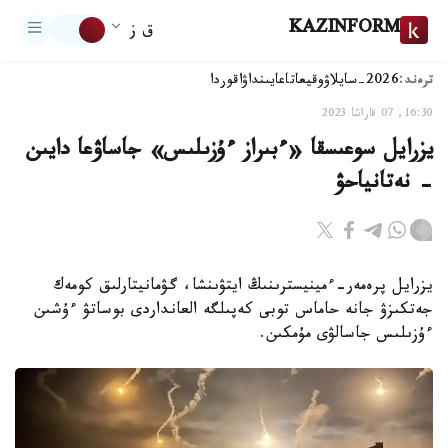
KAZINFORM
ق ز
ترەند:
2026-سايلاۋ
وقيعا
تاعايىنداۋ
اقوردا
16:30, 07 قاراشا 2023
يزرايل سوعىسقا «ءبىراز ءۇزىلىس» جاساۋعا دايىن
- نەتانياحۋ
يزرايل پرەمەر-ءمينيسترىنىڭ ايتۋىنشا، گۋمانيتارلىق كومەك
جەتكىزۋ جانە حاماس توبى كەپىلگە العانداردى بوساتۋ ءۇشىن
ءۇزىلىس جاسالۋى مۇمكىن.