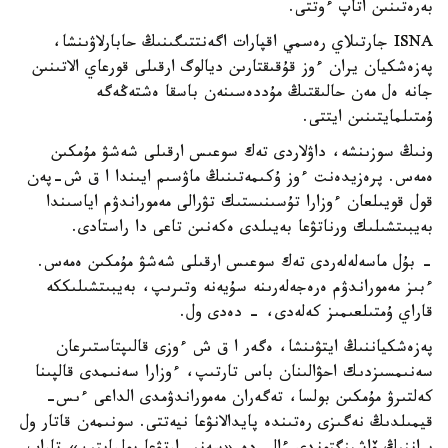
بەرەتىنىن اتاپ ءوتتى.
ISNA جارتىلاي رەسمي اقپارات اگەنتتىگىنىڭ حابارلاۋىنشا،
پەزەشكيان يران ءوز قۇقىقتارىن ديالوگ ارقىلى قورعاي الاتىنىن
جانە ەل مەن حالىقتىڭ مۇددەسىنەن باسقا ەشتەڭەگە
ۇمتىلمايتىنىن ايتتى.
ونىڭ سوزىنشە، داۋلاردى تەك سوعىس ارقىلى شەشۋ مۇمكىن
ەمەس. پرەزيدەنت ءوز ۇكىمەتىنىڭ ماۋسىم ايىندا ا ق ش-پەن
قول قويىلعان ءوزارا تۇسىنىستىك تۋرالى مەموراندۋم اياسىندا
بەيبىتشىلىك ورناتۋعا بەيىلدى ەكەنىن تاعى دا راستادى.
- بۇل ماسەلەلەردى تەك سوعىس ارقىلى شەشۋ مۇمكىن ەمەس.
ءبىز مەموراندۋم ەرەجەلەرىنە سۇيەنە وتىرىپ، بەيبىتشىلىككە
قاراي ۇمتىلعىمىز كەلەدى، - دەدى ول.
پەزەشكياننىڭ ايتۋىنشا، ەگەر ا ق ش ءوزى قالىپتاستىرعان
سەنىمسىزدىك احۋالىنان باس تارتىپ، ءوزارا سەنىمدى قالپىنا
كەلتىرۋ مۇمكىن بولسا، تەگەران مەموراندۋمدى الداعى ءىس-
قيمىلدىڭ نەگىزى رەتىندە پايدالانۋعا نيەتتى. سونىمەن قاتار ول