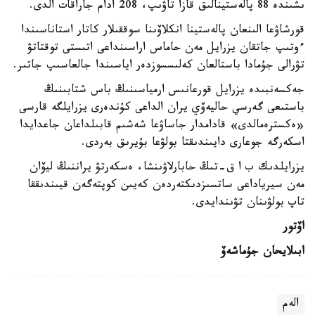
ىشىندە 88 پالەستينالىق قازا تاۋىپ، 208 ادام جاراقات الدى.
قورشاۋعا الىنعان پالەستينا انكلاۆىنا سوققىلار كاتار استاناسىندا
ءوتىپ جاتقان يزرايل مەن حاماس اراسىنداعى اتىستى توقتاتۋ
تۋرالى جۇمادا باستالعان كەلىسسوزدەر اياسىندا جالعاسىپ جاتىر.
جەكسەنبىدە يزرايل قورعانىس ارمياسىنىڭ باس شتابىنىڭ
باستىعى گەرسي حاليەۆي يران الداعى كۇندەرى يزرايلگە قارسى
«ەكسترەمالدى» قادامدار جاساۋعا شەشىم قابىلداعان جاعدايدا
اسكەرگە جوعارى دايىندىقتا بولۋعا بۇيرىق بەردى.
يزرايلدىك ب ا ق-تىڭ حابارلاۋىنشا، ەسكەرتۋ يراننىڭ ليۆان
مەن سيرياداعى ساتسىزدىكتەردەن كەيىن كوپتەگەن قيىندىققا
تاپ بولۋىنان تۋىندايدى.
اۆتور
ابىلايحان جۇماشەۆ
الەم