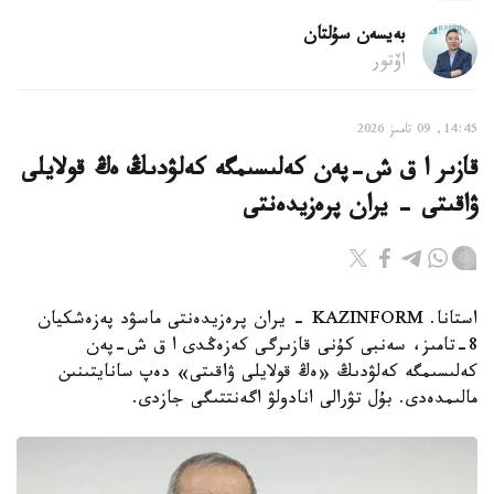
بەيسەن سۇلتان
اۆتور
14:45, 09 تامىز 2026
قازىر ا ق ش-پەن كەلىسىمگە كەلۋدىڭ ەڭ قولايلى
ۋاقىتى - يران پرەزيدەنتى
استانا. KAZINFORM - يران پرەزيدەنتى ماسۋد پەزەشكيان
8-تامىز، سەنبى كۇنى قازىرگى كەزەڭدى ا ق ش-پەن
كەلىسىمگە كەلۋدىڭ «ەڭ قولايلى ۋاقىتى» دەپ سانايتىنىن
مالىمدەدى. بۇل تۋرالى انادولۋ اگەنتتىگى جازدى.