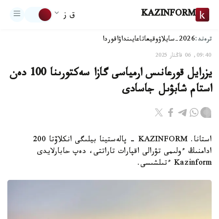
KAZINFORM
ق ز
ترەند:
2026-سايلاۋ
وقيعا
تاعايىنداۋ
اقوردا
09:40, 06 قاڭتار 2025
يزرايل قورعانىس ارمياسى گازا سەكتورىنا 100 دەن
استام شابۋىل جاسادى
استانا. KAZINFORM - پالەستينا بيلىگى انكلاۆتا 200
ادامنىڭ ءولىمى تۋرالى اقپارات تاراتتى، دەپ حابارلايدى
Kazinform ءتىلشىسى.