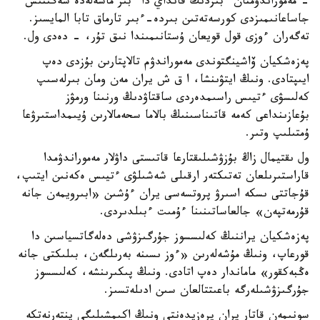
- مەموراندۋمنان ءبىزدىڭ قانداي دا ءبىر ماسەلەدە شەگىنىس
جاساعانىمىزدى كورسەتەتىن بىردە-ءبىر تارماق تابا المايسىز.
تەگەران ءوزى قول قويعان ۇستانىمىندا نىق تۇر، - دەدى ول.
پەزەشكيان ۆاشينگتوندى مەموراندۋم تالاپتارىن بۇزدى دەپ
ايىپتادى. ونىڭ ايتۋىنشا، ا ق ش يران مەن ومان بىرلەسىپ
كەلىسۋى ءتيىس راسىمدەردى ساقتاۋدىڭ ورنىنا ورمۋز
بۇعازىنداعى كەمە قاتىناسىنىڭ بالاما سحەمالارىن ۇيىمداستىرۋعا
ۇمتىلىپ وتىر.
ول ىقتيمال زاڭ بۇزۋشىلىقتارعا قاتىستى داۋلار مەموراندۋمدا
قاراستىرىلعان تەتىكتەر ارقىلى شەشىلۋى ءتيىس ەكەنىن ايتىپ،
قۇجاتتى ىسكە اسىرۋ پروتسەسى يران ءۇشىن «ابىرويمەن جانە
قۇرمەتپەن» جالعاساتىنىنا ءۇمىت ءبىلدىردى.
پەزەشكيان يراننىڭ كەلىسسوز جۇرگىزۋشى دەلەگاتسياسىن دا
قورعاپ، ونىڭ مۇشەلەرىن «ءوز ىسىنە بەرىلگەن، بىلىكتى جانە
ەڭبەكقور» ماماندار دەپ اتادى. ونىڭ پىكىرىنشە، كەلىسسوز
جۇرگىزۋشىلەرگە باعىتتالعان سىن ادىلەتسىز.
سونىمەن قاتار يران پرەزيدەنتى ونىڭ اكىمشىلىگى ينتەرنەتكە