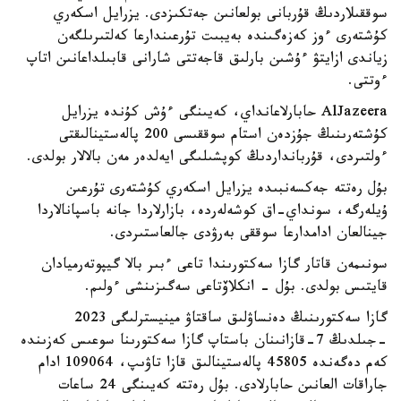
سوققىلاردىڭ قۇربانى بولعانىن جەتكىزدى. يزرايل اسكەري
كۇشتەرى ءوز كەزەگىندە بەيبىت تۇرعىندارعا كەلتىرىلگەن
زياندى ازايتۋ ءۇشىن بارلىق قاجەتتى شارانى قابىلداعانىن اتاپ
ءوتتى.
AlJazeera حابارلاعانداي، كەيىنگى ءۇش كۇندە يزرايل
كۇشتەرىنىڭ جۇزدەن استام سوققىسى 200 پالەستينالىقتى
ءولتىردى، قۇربانداردىڭ كوپشىلىگى ايەلدەر مەن بالالار بولدى.
بۇل رەتتە جەكسەنبىدە يزرايل اسكەري كۇشتەرى تۇرعىن
ۇيلەرگە، سونداي-اق كوشەلەردە، بازارلاردا جانە باسپانالاردا
جينالعان ادامدارعا سوققى بەرۋدى جالعاستىردى.
سونىمەن قاتار گازا سەكتورىندا تاعى ءبىر بالا گيپوتەرميادان
قايتىس بولدى. بۇل - انكلاۆتاعى سەگىزىنشى ءولىم.
گازا سەكتورىنىڭ دەنساۋلىق ساقتاۋ مينيسترلىگى 2023
-جىلدىڭ 7-قازانىنان باستاپ گازا سەكتورىنا سوعىس كەزىندە
كەم دەگەندە 45805 پالەستينالىق قازا تاۋىپ، 109064 ادام
جاراقات العانىن حابارلادى. بۇل رەتتە كەيىنگى 24 ساعات