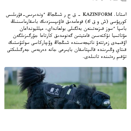
استانا. KAZINFORM – ق ح ر شىڭجاڭ ءوندىرىس-قۇرىلىس
كورپۋسى (ش و ق ك) قوعامدىق قاۋىپسىزدىك باسقارماسىنىڭ
باسپا ءسوز قىزمەتىنەن بەلگىلى بولعانداي، ميلليونداعان
مۋتاتسيا نۇكتەسىن قامتيتىن گەنومدىق كارتاعا جۇرگىزىلگەن
اۋقىمدى زەرتتەۋ ناتيجەسىندە شىڭجاڭ وۆچاركاسى سولتۇستىك
قىتاي وڭىرىندە قالىپتاسقان بايىرعى جانە دەربەس جەرگىلىكتى
تۇقىم رەتىندە تانىلدى.