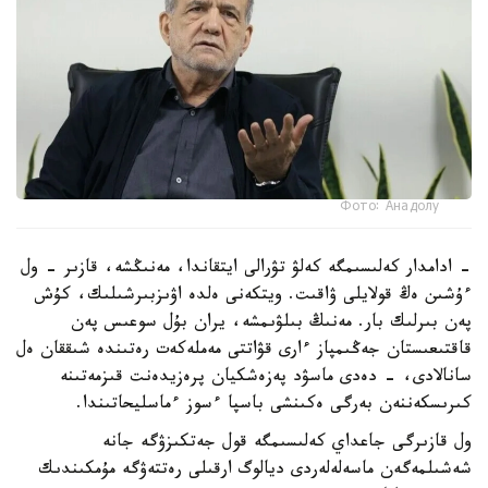
Фото: Анадолу
- ادامدار كەلىسىمگە كەلۋ تۋرالى ايتقاندا، مەنىڭشە، قازىر - ول
ءۇشىن ەڭ قولايلى ۋاقىت. ويتكەنى ەلدە اۋىزبىرشىلىك، كۇش
پەن بىرلىك بار. مەنىڭ بىلۋىمشە، يران بۇل سوعىس پەن
قاقتىعىستان جەڭىمپاز ءارى قۋاتتى مەملەكەت رەتىندە شىققان ەل
سانالادى، - دەدى ماسۋد پەزەشكيان پرەزيدەنت قىزمەتىنە
كىرىسكەننەن بەرگى ەكىنشى باسپا ءسوز ءماسليحاتىندا.
ول قازىرگى جاعداي كەلىسىمگە قول جەتكىزۋگە جانە
شەشىلمەگەن ماسەلەلەردى ديالوگ ارقىلى رەتتەۋگە مۇمكىندىك