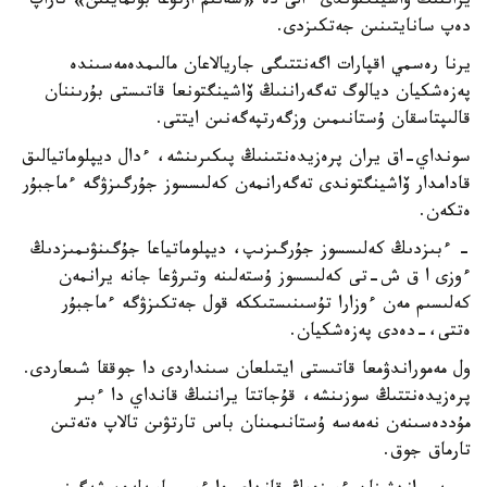
يراننىڭ ۆاشينگتوندى ءالى دە «سەنىم ارتۋعا بولمايتىن» تاراپ
دەپ سانايتىنىن جەتكىزدى.
يرنا رەسمي اقپارات اگەنتتىگى جاريالاعان مالىمدەمەسىندە
پەزەشكيان ديالوگ تەگەراننىڭ ۆاشينگتونعا قاتىستى بۇرىننان
قالىپتاسقان ۇستانىمىن وزگەرتپەگەنىن ايتتى.
سونداي-اق يران پرەزيدەنتىنىڭ پىكىرىنشە، ءدال ديپلوماتيالىق
قادامدار ۆاشينگتوندى تەگەرانمەن كەلىسسوز جۇرگىزۋگە ءماجبۇر
ەتكەن.
- ءبىزدىڭ كەلىسسوز جۇرگىزىپ، ديپلوماتياعا جۇگىنۋىمىزدىڭ
ءوزى ا ق ش-تى كەلىسسوز ۇستەلىنە وتىرۋعا جانە يرانمەن
كەلىسىم مەن ءوزارا تۇسىنىستىككە قول جەتكىزۋگە ءماجبۇر
ەتتى،-دەدى پەزەشكيان.
ول مەموراندۋمعا قاتىستى ايتىلعان سىنداردى دا جوققا شىعاردى.
پرەزيدەنتتىڭ سوزىنشە، قۇجاتتا يراننىڭ قانداي دا ءبىر
مۇددەسىنەن نەمەسە ۇستانىمىنان باس تارتۋىن تالاپ ەتەتىن
تارماق جوق.