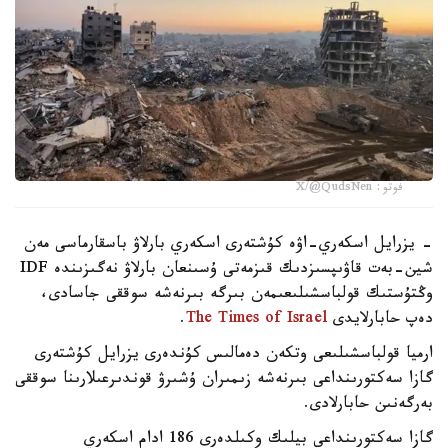
فوتو: X/@QudsNen
- يزرايل اسكەري-اۋە كۇشتەرى اسكەري بارلاۋ باسقارماسى مەن
شين-بەت قاۋىپسىزدىك قىزمەتى ۇسىنعان بارلاۋ نەگىزىندە IDF
وڭتۇستىك قولباسشىلىعىمەن بىرگە بىرنەشە سوققى جاسادى،
دەپ حابارلايدى
The Times of Israel
.
ارميا قولباسشىلىعى وتكەن دەمالىس كۇندەرى يزرايل كۇشتەرى
گازا سەكتورىنداعى بىرنەشە زىمىران ۇشىرۋ قوندىرعىلارىنا سوققى
بەرگەنىن حابارلادى.
گازا سەكتورىنداعى بيلىك وكىلدەرى 186 ادام اسكەري