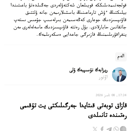
قولجەتىمدىلىككە قويىلعان شەكتەۋلەردى جەڭىلدەتۋ باعىتىندا
بيلىكتىڭ ءۇش تارماعىنىڭ باسشىلارىمەن جانە ۇلتتىق
قاۋىپسىزدىك جوعارى كەڭەسىمەن بىرلەسىپ جۇمىس ىستەپ
جاتقانىن حابارلادى. بۇل رەتتە قاۋىپسىزدىك ماسەلەلەرى مەن
ينفراقۇرىلىمنىڭ قازىرگى جاعدايى ەسكەرىلمەك.
الەم
ريزابەك نۇسىپبەك ۇلى
اۆتور
17:24, 08 تامىز 2026
قازاق توبەتى قىتايدا جەرگىلىكتى يت تۇقىمى
رەتىندە تانىلدى