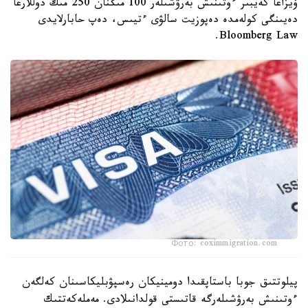
ۆيزاعا كەيبىر ءوتىنىش بەرۋشىلەر 100 مىڭنان 250 مىڭ دوللارعا
دەيىنگى كولەمدە دەپوزيت سالۋى ءتيىس، دەپ حابارلايدى
Bloomberg Law.
Фото: coximmigration.com
پيلوتتىق جوبا باستاپقىدا دومينيكان رەسپۋبليكاسىنان كەلگەن
ءوتىنىش بەرۋشىلەرگە قاتىستى قولدانىلادى. مەملەكەتتىك