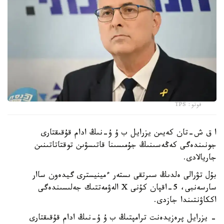
فوتو: TPS
ا ق ش-تان كەيىن يزرايل ب ۇ ۇ-نىڭ ادام قۇقىقتارى
جونىندەگى كەڭەسىنىڭ جۇمىسىنا قاتىسۋىن توقتاتاتىنىن
جاريالادى.
بۇل تۋرالى ەلدىڭ سىرتقى ىستەر ءمينيسترى گيدەون ساار
سارسەنبى، 5-اقپان كۇنى X الەۋمەتتىك جەلىسىندەگى
اككاۋنتىندا جازدى.
- يزرايل پرەزيدەنت ترامپتىڭ ب ۇ ۇ-نىڭ ادام قۇقىقتارى