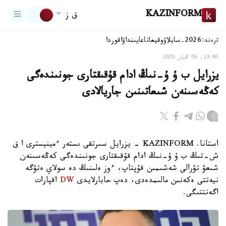
KAZINFORM
ق ز
ترەند:
2026-سايلاۋ
وقيعا
تاعايىنداۋ
اقوردا
13:40, 06 اقپان 2025
يزرايل ب ۇ ۇ-نىڭ ادام قۇقىقتارى جونىندەگى
كەڭەسىنەن شىعاتىنىن جاريالادى
استانا. KAZINFORM - يزرايل سىرتقى ىستەر ءمينيسترى ا ق
ش-تىڭ ب ۇ ۇ-نىڭ ادام قۇقىقتارى جونىندەگى كەڭەسىنەن
شىعۋ تۋرالى شەشىمىن قۇپتاپ، ءوز ەلىنىڭ دە سولاي ەتۋگە
نيەتتى ەكەنىن مالىمدەدى، دەپ حابارلايدى
DW
اقپارات
اگەنتتىگى.