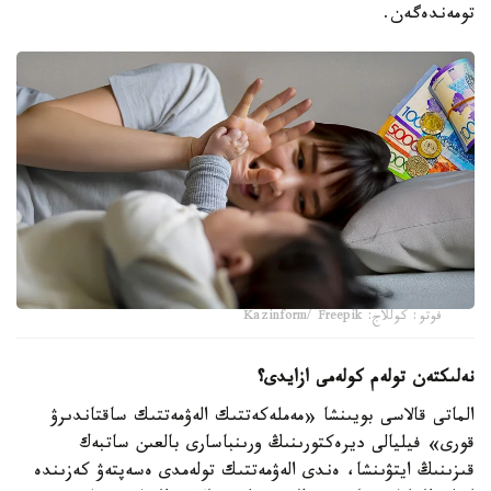
تومەندەگەن.
فوتو: كوللاج: Kazinform/ Freepik
نەلىكتەن تولەم كولەمى ازايدى؟
الماتى قالاسى بويىنشا «مەملەكەتتىك الەۋمەتتىك ساقتاندىرۋ
قورى» فيليالى ديرەكتورىنىڭ ورىنباسارى بالعىن ساتبەك
قىزىنىڭ ايتۋىنشا، ەندى الەۋمەتتىك تولەمدى ەسەپتەۋ كەزىندە