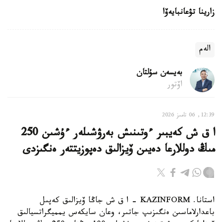
زارينا تۋعانبايەۆا
الەم
بەيسەن سۇلتان
اۆتور
12:39, 06 تامىز 2026
ا ق ش كەيبىر ءوتىنىش بەرۋشىلەر ءۇشىن 250
مىڭ دوللارعا دەيىن ۆيزالىق دەپوزيتتەر ەنگىزدى
استانا. KAZINFORM – ا ق ش جاڭا ۆيزالىق كەپىل
باعدارلاماسىن ەنگىزىپ جاتىر، وعان سايكەس يمميگراتسيالىق