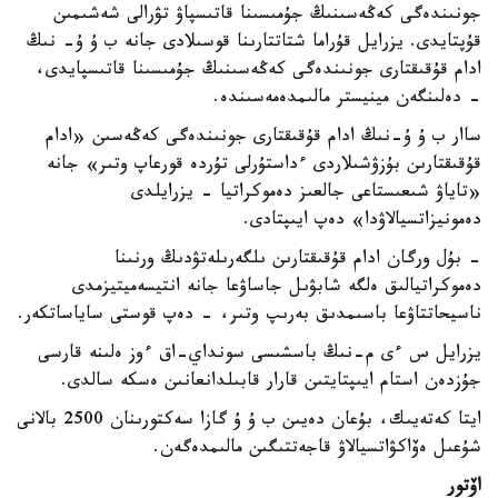
جونىندەگى كەڭەسىنىڭ جۇمىسىنا قاتىسپاۋ تۋرالى شەشىمىن
قۇپتايدى. يزرايل قۇراما شتاتتارىنا قوسىلادى جانە ب ۇ ۇ- نىڭ
ادام قۇقىقتارى جونىندەگى كەڭەسىنىڭ جۇمىسىنا قاتىسپايدى،
- دەلىنگەن مينيستر مالىمدەمەسىندە.
ساار ب ۇ ۇ-نىڭ ادام قۇقىقتارى جونىندەگى كەڭەسىن «ادام
قۇقىقتارىن بۇزۋشىلاردى ءداستۇرلى تۇردە قورعاپ وتىر» جانە
«تاياۋ شىعىستاعى جالعىز دەموكراتيا - يزرايلدى
دەمونيزاتسيالاۋدا» دەپ ايىپتادى.
- بۇل ورگان ادام قۇقىقتارىن ىلگەرىلەتۋدىڭ ورنىنا
دەموكراتيالىق ەلگە شابۋىل جاساۋعا جانە انتيسەميتيزمدى
ناسيحاتتاۋعا باسىمدىق بەرىپ وتىر، - دەپ قوستى ساياساتكەر.
يزرايل س ءى م-نىڭ باسشىسى سونداي-اق ءوز ەلىنە قارسى
جۇزدەن استام ايىپتايتىن قارار قابىلدانعانىن ەسكە سالدى.
ايتا كەتەيىك، بۇعان دەيىن ب ۇ ۇ گازا سەكتورىنان 2500 بالانى
شۇعىل ەۆاكۋاتسيالاۋ قاجەتتىگىن مالىمدەگەن.
اۆتور