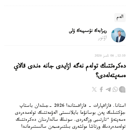
الەم
ريزابەك نۇسىپبەك ۇلى
اۆتور
12:10, 06 تامىز 2026
دەكرەتتىك تولەم نەگە ازايدى جانە ەندى قالاي
ەسەپتەلەدى؟
استانا. قازاقپارات - قازاقستاندا 2026 -جىلدان باستاپ
جۇكتىلىك پەن بوسانۋعا بايلانىستى الەۋمەتتىك تولەمدەردى
ەسەپتەۋ ءتارتىبى وزگەردى. سونىڭ سالدارىنان دەكرەتتىك
تولەمدەردىڭ ورتاشا مولشەرى بىلتىرعىمەن سالىستىرعاندا