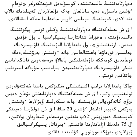
دەپارتامەنتتىڭ مالىمەتىنشە، كونسۋلدىق قىزمەتكەرلەر «قوعام
ءۇشىن ماسىل» دەپ سانالعان جەكە تۇلعالاردان كەپىلدىك تالاپ
ەتە الادى. كەپىلدىك سوماسى ءاربىر جاعدايعا جەكە انىقتالادى.
ا ق ش مەملەكەتتىك دەپارتامەنتىنىڭ وكىلى توممي پيگوتتتىڭ
مالىمدەۋىنشە، «قۇراما شتاتتارىنا يمميگراتسيا - بۇل قۇقىق
ەمەس، ارتىقشىلىق». ول باعدارلاما الەۋمەتتىك قاۋىپسىزدىك
جەلىسىن قورعاۋعا باعىتتالعانىن جانە ءوتىنىش بەرۋشىلەردىڭ
قوعامدىق كومەككە تاۋەلدىلىگىن باعالاۋ ەرەجەلەرىن قاتاڭداتاتىن
ىشكى قاۋىپسىزدىك دەپارتامەنتىمەن بىرلەسىپ جۇزەگە اسىرىلىپ
جاتقانىن قوستى.
جاڭا باعدارلاما ترامپ اكىمشىلىگى ەنگىزگەن باسقا شەكتەۋلەردى
تولىقتىرىپ وتىر. ا ق ش مەملەكەتتىك دەپارتامەنتى بۇعان دەيىن
«ۆ» كاتەگوريالى تۋريستىك جانە ىسكەرلىك ۆيزالارعا ءوتىنىش
بەرگەن كەيبىر ادامدار ءۇشىن 20 مىڭ ا ق ش دوللارىنا دەيىنگى
كەپىلدىك دەپوزيتىن تالاپ ەتەتىن ەرەجەلەر شىعارعان بولاتىن،
ال 75 ەلدىڭ ازاماتتارىنا قاتىستى ءبىرقاتار يمميگراتسيالىق
ۆيزالاردى بەرۋگە موراتوريي كۇشىندە قالادى.