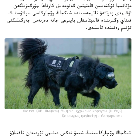
مۋتاتسيا نۇكتەسىن قامتيتىن گەنومدىق كارتاعا جۇرگىزىلگەن
اۋقىمدى زەرتتەۋ ناتيجەسىندە شىڭجاڭ وۆچاركاسى سولتۇستىك
قىتاي وڭىرىندە قالىپتاسقان بايىرعى جانە دەربەس جەرگىلىكتى
تۇقىم رەتىندە تانىلدى.
Фото: ҚХР Шыңжаң Өндіріс-құрылыс корпусы (ШӨҚК)
Қоғамдық қауіпсіздік басқармасы
شىڭجاڭ وۆچاركاسىنىڭ شىعۋ تەگىن عىلىمي تۇرعىدان ناقتىلاۋ