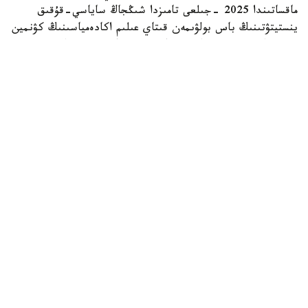
ماقساتىندا 2025 -جىلعى تامىزدا شىڭجاڭ ساياسي-قۇقىق
ينستيتۋتىنىڭ باس بولۋىمەن قىتاي عىلىم اكادەمياسىنىڭ كۋنمين
زوولوگيا ينستيتۋتى جانە شوقك قىزمەتتىك يتتەر ورتالىعى
بىرلەسىپ، «شىڭجاڭ وۆچاركاسىنىڭ تۇقىمدىق تازالىعىن ساقتاۋ
جانە ولاردى قىزمەتتىك يت رەتىندە ىرىكتەۋدىڭ نەگىزگى
تەحنولوگيالارىن ازىرلەۋ مەن قولدانۋ» جوباسىن ىسكە قوسقان
بولاتىن.
جۋىردا اتالعان جوبا اياسىندا جۇرگىزىلگەن نەگىزگى گەنومدىق
زەرتتەۋدىڭ ناتيجەلەرى جاريالاندى. ميلليونداعان مۋتاتسيا
نۇكتەسىنە جۇرگىزىلگەن تالداۋلار نەگىزىندە عالىمدار شىڭجاڭ
وۆچاركاسىنىڭ قىتايدىڭ سولتۇستىك ايماعىندا قالىپتاسقان
بايىرعى جەرگىلىكتى يت تۇقىمى ەكەنىن راستادى. ش و ق ك
قوعامدىق قاۋىپسىزدىك باسقارماسىنىڭ مالىمەتىنشە، زەرتتەۋ
شىڭجاڭ وۆچاركاسىنىڭ «سىرتتان اكەلىنگەن تۇقىمدى
جەتىلدىرۋ ناتيجەسىندە پايدا بولعانى» تۋرالى ۇزاققا سوزىلعان
پىكىرتالاسقا نۇكتە قويىلدى.
بەلگىلى بولعانداي، زەرتتەۋ توبى بىرنەشە اي بويى شىڭجاڭ