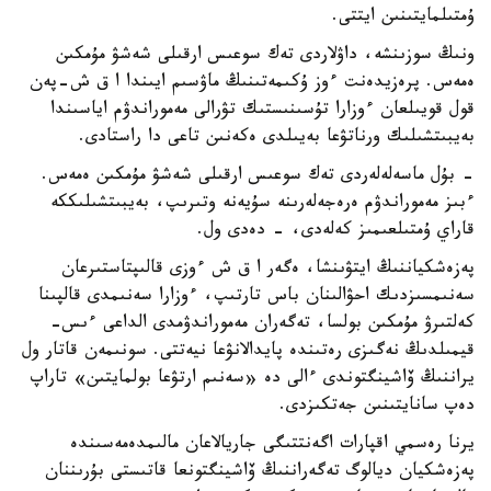
ۇمتىلمايتىنىن ايتتى.
ونىڭ سوزىنشە، داۋلاردى تەك سوعىس ارقىلى شەشۋ مۇمكىن
ەمەس. پرەزيدەنت ءوز ۇكىمەتىنىڭ ماۋسىم ايىندا ا ق ش-پەن
قول قويىلعان ءوزارا تۇسىنىستىك تۋرالى مەموراندۋم اياسىندا
بەيبىتشىلىك ورناتۋعا بەيىلدى ەكەنىن تاعى دا راستادى.
- بۇل ماسەلەلەردى تەك سوعىس ارقىلى شەشۋ مۇمكىن ەمەس.
ءبىز مەموراندۋم ەرەجەلەرىنە سۇيەنە وتىرىپ، بەيبىتشىلىككە
قاراي ۇمتىلعىمىز كەلەدى، - دەدى ول.
پەزەشكياننىڭ ايتۋىنشا، ەگەر ا ق ش ءوزى قالىپتاستىرعان
سەنىمسىزدىك احۋالىنان باس تارتىپ، ءوزارا سەنىمدى قالپىنا
كەلتىرۋ مۇمكىن بولسا، تەگەران مەموراندۋمدى الداعى ءىس-
قيمىلدىڭ نەگىزى رەتىندە پايدالانۋعا نيەتتى. سونىمەن قاتار ول
يراننىڭ ۆاشينگتوندى ءالى دە «سەنىم ارتۋعا بولمايتىن» تاراپ
دەپ سانايتىنىن جەتكىزدى.
يرنا رەسمي اقپارات اگەنتتىگى جاريالاعان مالىمدەمەسىندە
پەزەشكيان ديالوگ تەگەراننىڭ ۆاشينگتونعا قاتىستى بۇرىننان