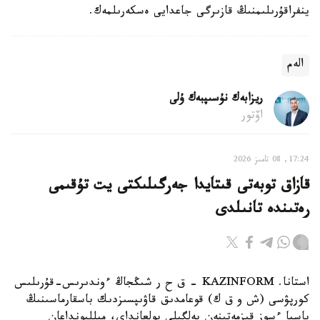
ينفراقۇرىلىمنىڭ قازىرگى جاعدايى ەسكەرىلمەك.
الەم
ريزابەك نۇسىپبەك ۇلى
اۆتور
17:24, 08 تامىز 2026
قازاق توبەتى قىتايدا جەرگىلىكتى يت تۇقىمى
رەتىندە تانىلدى
استانا. KAZINFORM – ق ح ر شىڭجاڭ ءوندىرىس-قۇرىلىس
كورپۋسى (ش و ق ك) قوعامدىق قاۋىپسىزدىك باسقارماسىنىڭ
باسپا ءسوز قىزمەتىنەن بەلگىلى بولعانداي، ميلليونداعان