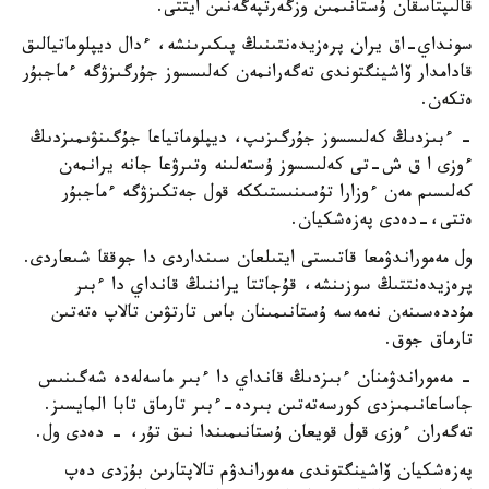
قالىپتاسقان ۇستانىمىن وزگەرتپەگەنىن ايتتى.
سونداي-اق يران پرەزيدەنتىنىڭ پىكىرىنشە، ءدال ديپلوماتيالىق
قادامدار ۆاشينگتوندى تەگەرانمەن كەلىسسوز جۇرگىزۋگە ءماجبۇر
ەتكەن.
- ءبىزدىڭ كەلىسسوز جۇرگىزىپ، ديپلوماتياعا جۇگىنۋىمىزدىڭ
ءوزى ا ق ش-تى كەلىسسوز ۇستەلىنە وتىرۋعا جانە يرانمەن
كەلىسىم مەن ءوزارا تۇسىنىستىككە قول جەتكىزۋگە ءماجبۇر
ەتتى،-دەدى پەزەشكيان.
ول مەموراندۋمعا قاتىستى ايتىلعان سىنداردى دا جوققا شىعاردى.
پرەزيدەنتتىڭ سوزىنشە، قۇجاتتا يراننىڭ قانداي دا ءبىر
مۇددەسىنەن نەمەسە ۇستانىمىنان باس تارتۋىن تالاپ ەتەتىن
تارماق جوق.
- مەموراندۋمنان ءبىزدىڭ قانداي دا ءبىر ماسەلەدە شەگىنىس
جاساعانىمىزدى كورسەتەتىن بىردە-ءبىر تارماق تابا المايسىز.
تەگەران ءوزى قول قويعان ۇستانىمىندا نىق تۇر، - دەدى ول.
پەزەشكيان ۆاشينگتوندى مەموراندۋم تالاپتارىن بۇزدى دەپ