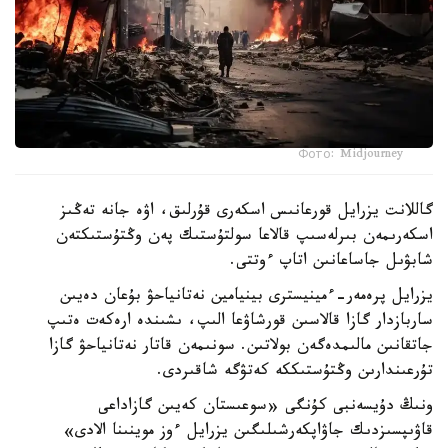
Фото: Midjourney
گاللانت يزرايل قورعانىس اسكەرى قۇرلىق، اۋە جانە تەڭىز
اسكەرىمەن بىرلەسىپ قالاعا سولتۇستىك پەن وڭتۇستىكتەن
شابۋىل جاساعانىن اتاپ ءوتتى.
يزرايل پرەمەر-ءمينيسترى بينيامين نەتانياحۋ بۇعان دەيىن
ساربازدار گازا قالاسىن قورشاۋعا الىپ، ىشىندە ارەكەت ەتىپ
جاتقانىن مالىمدەگەن بولاتىن. سونىمەن قاتار نەتانياحۋ گازا
تۇرعىندارىن وڭتۇستىككە كەتۋگە شاقىردى.
ونىڭ دۇيسەنبى كۇنگى «سوعىستان كەيىن گازاداعى
قاۋىپسىزدىك جاۋاپكەرشىلىگىن يزرايل ءوز موينىنا الادى»