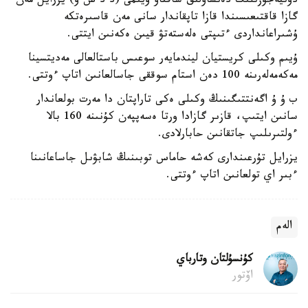
دۇنيەجۇزىلىك دەنساۋلىق ساقتاۋ ۇيىمى (د د س ۇ) يزرايل مەن
گازا قاقتىعىسىندا قازا تاپقاندار سانى مەن قاسىرەتكە
ۇشىراعانداردى ءتىپتى ەلەستەتۋ قيىن ەكەنىن ايتتى.
ۇيىم وكىلى كريستيان ليندمايەر سوعىس باستالعالى مەديتسينا
مەكەمەلەرىنە 100 دەن استام سوققى جاسالعانىن اتاپ ءوتتى.
ب ۇ ۇ اگەنتتىگىنىڭ وكىلى ەكى تاراپتان دا مەرت بولعاندار
سانىن ايتىپ، قازىر گازادا ورتا ەسەپپەن كۇنىنە 160 بالا
ءولتىرىلىپ جاتقانىن حابارلادى.
يزرايل تۇرعىندارى كەشە حاماس توبىنىڭ شابۋىل جاساعانىنا
ءبىر اي تولعانىن اتاپ ءوتتى.
الەم
كۇنسۇلتان وتارباي
اۆتور