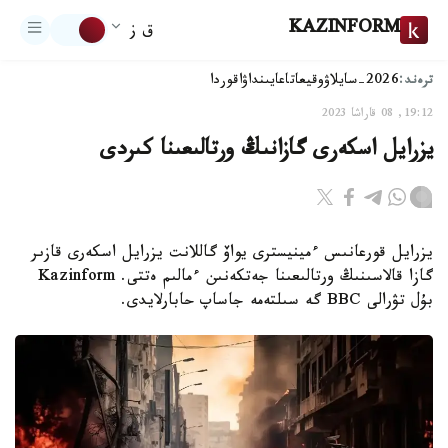
KAZINFORM
ق ز
ترەند:
2026-سايلاۋ
وقيعا
تاعايىنداۋ
اقوردا
19:12, 08 قاراشا 2023
يزرايل اسكەرى گازانىڭ ورتالىعىنا كىردى
يزرايل قورعانىس ءمينيسترى يواۆ گاللانت يزرايل اسكەرى قازىر
گازا قالاسىنىڭ ورتالىعىنا جەتكەنىن ءمالىم ەتتى. Kazinform
بۇل تۋرالى BBC گە سىلتەمە جاساپ حابارلايدى.