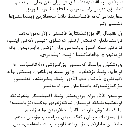
ايىپتادى. ونىڭ ايتۋىنشا، ا ق ش يران مەن ومان بىرلەسىپ
كەلىسۋى ءتيىس راسىمدەردى ساقتاۋدىڭ ورنىنا ورمۋز
بۇعازىنداعى كەمە قاتىناسىنىڭ بالاما سحەمالارىن ۇيىمداستىرۋعا
ۇمتىلىپ وتىر.
ول ىقتيمال زاڭ بۇزۋشىلىقتارعا قاتىستى داۋلار مەموراندۋمدا
قاراستىرىلعان تەتىكتەر ارقىلى شەشىلۋى ءتيىس ەكەنىن ايتىپ،
قۇجاتتى ىسكە اسىرۋ پروتسەسى يران ءۇشىن «ابىرويمەن جانە
قۇرمەتپەن» جالعاساتىنىنا ءۇمىت ءبىلدىردى.
پەزەشكيان يراننىڭ كەلىسسوز جۇرگىزۋشى دەلەگاتسياسىن دا
قورعاپ، ونىڭ مۇشەلەرىن «ءوز ىسىنە بەرىلگەن، بىلىكتى جانە
ەڭبەكقور» ماماندار دەپ اتادى. ونىڭ پىكىرىنشە، كەلىسسوز
جۇرگىزۋشىلەرگە باعىتتالعان سىن ادىلەتسىز.
سونىمەن قاتار يران پرەزيدەنتى ونىڭ اكىمشىلىگى ينتەرنەتكە
قولجەتىمدىلىككە قويىلعان شەكتەۋلەردى جەڭىلدەتۋ باعىتىندا
بيلىكتىڭ ءۇش تارماعىنىڭ باسشىلارىمەن جانە ۇلتتىق
قاۋىپسىزدىك جوعارى كەڭەسىمەن بىرلەسىپ جۇمىس ىستەپ
جاتقانىن حابارلادى. بۇل رەتتە قاۋىپسىزدىك ماسەلەلەرى مەن