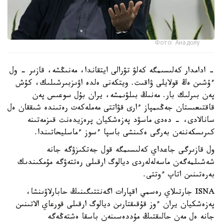
Фото: Анадолу
- ادامدار كەلىسىمگە كەلۋ تۋرالى ايتقاندا، مەنىڭشە، قازىر - ول
ءۇشىن ەڭ قولايلى ۋاقىت. ويتكەنى ەلدە اۋىزبىرشىلىك، كۇش
پەن بىرلىك بار. مەنىڭ بىلۋىمشە، يران بۇل سوعىس پەن
قاقتىعىستان جەڭىمپاز ءارى قۋاتتى مەملەكەت رەتىندە شىققان ەل
سانالادى، - دەدى ماسۋد پەزەشكيان پرەزيدەنت قىزمەتىنە
كىرىسكەننەن بەرگى ەكىنشى باسپا ءسوز ءماسليحاتىندا.
ول قازىرگى جاعداي كەلىسىمگە قول جەتكىزۋگە جانە
شەشىلمەگەن ماسەلەلەردى ديالوگ ارقىلى رەتتەۋگە مۇمكىندىك
بەرەتىنىن اتاپ ءوتتى.
ISNA جارتىلاي رەسمي اقپارات اگەنتتىگىنىڭ حابارلاۋىنشا،
پەزەشكيان يران ءوز قۇقىقتارىن ديالوگ ارقىلى قورعاي الاتىنىن
جانە ەل مەن حالىقتىڭ مۇددەسىنەن باسقا ەشتەڭەگە