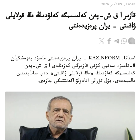
14:45, 09 تامىز 2026
قازىر ا ق ش-پەن كەلىسىمگە كەلۋدىڭ ەڭ قولايلى
ۋاقىتى - يران پرەزيدەنتى
استانا. KAZINFORM - يران پرەزيدەنتى ماسۋد پەزەشكيان
8-تامىز، سەنبى كۇنى قازىرگى كەزەڭدى ا ق ش-پەن
كەلىسىمگە كەلۋدىڭ «ەڭ قولايلى ۋاقىتى» دەپ سانايتىنىن
مالىمدەدى. بۇل تۋرالى انادولۋ اگەنتتىگى جازدى.