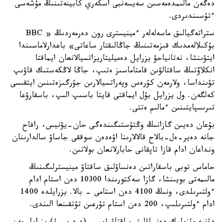
دەگەن مالىمدەمەسىن سەيسەنبى اسكەري كابينەتىنىڭ مۇشەسى
ءتۇسىندىردى.
ستراتەگيالىق ماسەلەلەر ءمينيسترى رون دەرمەردىڭ « BBC
بۇكىلالەمدىك قىزمەتىنىڭ جاڭالىقتار ساعاتى» باعدارلاماسىندا
ايتۋىنشا، نەتانياحۋ يزرايل دەميليتاريزاتسيالانعان ايماقتا
انكلاۆتىڭ ساقتالۋىن قامتاماسىز ەتىپ، جاڭا لاڭكەستىك قاۋىپ
تۋىنداسا، ولارمەن كۇرەس وپەراتسيالارىن جۇرگىزەتىنىن ايتقىسى
كەلگەن. ول يزرايل بۇل ايماقتى قايتا باسىپ الىپ، باسقارۋعا
تىرىسپايتىنىن ءمالىم ەتتى.
بۇعان دەيىن گازانىڭ وڭتۇستىگىندەگى حان-يۋنيس، رافاح
جانە دەير-ەل-بالاح قالالارىنا اۋەدەن سوققى جاساۋ سالدارىنان
ونداعان ادام قازا تاپقانى حابارلانعان بولاتىن.
حاماس توبى باسقاراتىن دەنساۋلىق ساقتاۋ مينيسترلىگىنىڭ
مالىمەتى بويىنشا، گازا سەكتورىندا 10300 دەن استام ادام
ءولتىرىلدى، ونىڭ 4100 دەن استامى - بالا. يزرايلدە 1400
ادام ءولتىرىلىپ، 200 دەن استام تۇرعىن تۇتقىنعا الىندى.