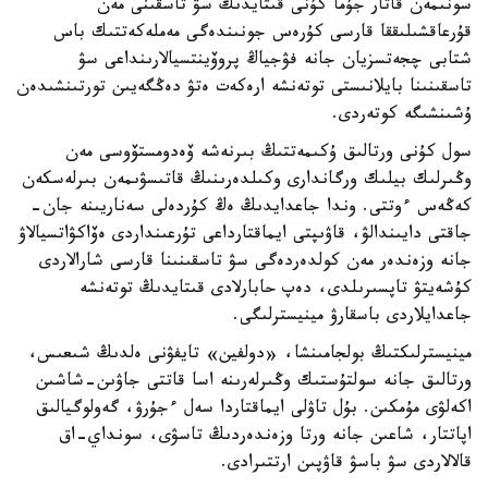
سونىمەن قاتار جۇما كۇنى قىتايدىڭ سۋ تاسقىنى مەن
قۇرعاقشىلىققا قارسى كۇرەس جونىندەگى مەملەكەتتىك باس
شتابى چجەتسزيان جانە فۋجياڭ پروۆينتسيالارىنداعى سۋ
تاسقىنىنا بايلانىستى توتەنشە ارەكەت ەتۋ دەڭگەيىن تورتىنشىدەن
ۇشىنشىگە كوتەردى.
سول كۇنى ورتالىق ۇكىمەتتىڭ بىرنەشە ۆەدومستۆوسى مەن
وڭىرلىك بيلىك ورگاندارى وكىلدەرىنىڭ قاتىسۋىمەن بىرلەسكەن
كەڭەس ءوتتى. وندا جاعدايدىڭ ەڭ كۇردەلى سەناريىنە جان-
جاقتى دايىندالۋ، قاۋىپتى ايماقتارداعى تۇرعىنداردى ەۆاكۋاتسيالاۋ
جانە وزەندەر مەن كولدەردەگى سۋ تاسقىنىنا قارسى شارالاردى
كۇشەيتۋ تاپسىرىلدى، دەپ حابارلادى قىتايدىڭ توتەنشە
جاعدايلاردى باسقارۋ مينيسترلىگى.
مينيسترلىكتىڭ بولجامىنشا، «دولفين» تايفۋنى ەلدىڭ شىعىس،
ورتالىق جانە سولتۇستىك وڭىرلەرىنە اسا قاتتى جاۋىن-شاشىن
اكەلۋى مۇمكىن. بۇل تاۋلى ايماقتاردا سەل ءجۇرۋ، گەولوگيالىق
اپاتتار، شاعىن جانە ورتا وزەندەردىڭ تاسۋى، سونداي-اق
قالالاردى سۋ باسۋ قاۋپىن ارتتىرادى.