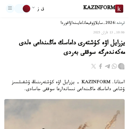
KAZINFORM
ق ز
ترەند:
2026-سايلاۋ
وقيعا
تاعايىنداۋ
اقوردا
10:06, 13 قازان 2025
يزرايل اۋە كۇشتەرى داماسك ماڭىنداعى ەلدى
مەكەندەرگە سوققى بەردى
استانا. KAZINFORM - يزرايل اۋە كۇشتەرىنىڭ ۇشقىشسىز
ۇشاعى داماسك ماڭىنداعى نىساندارعا سوققى جاسادى.