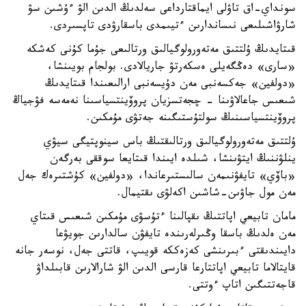
سونداي-اق تاۋلى ايماقتارداعى سەلدىڭ الدىن الۋ ءۇشىن سۋ
شارۋاشىلىعى نىساندارىن ءتيىمدى باسقارۋدى تاپسىردى.
قىتايدىڭ ۇلتتىق مەتەورولوگيالىق ورتالىعى جۇما كۇنى كەشكە
«سارى» دەڭگەيلى ەسكەرتۋ جاريالادى. بولجام بويىنشا،
«دولفين» جەكسەنبى مەن دۇيسەنبى ارالىعىندا قىتايدىڭ
شىعىس جاعالاۋىنا - چجەتسزيان پروۆينتسياسىنا نەمەسە فۋجياڭ
پروۆينتسياسىنىڭ سولتۇستىگىنە جەتۋى مۇمكىن.
ۇلتتىق مەتەورولوگيالىق ورتالىقتىڭ باس سينوپتيگى سيۋي
ينلۋننىڭ ايتۋىنشا، شىلدە ايىندا قىتايعا سوققى بەرگەن
«باۆي» تايفۋنىمەن سالىستىرعاندا، «دولفين» كۇشتىرەك جەل
مەن مول جاۋىن-شاشىن اكەلۋى ىقتيمال.
مامان تابيعي اپاتتىڭ ىقپالىنا ءتۇسۋى مۇمكىن شىعىس قىتاي
مەن ەلدىڭ باسقا وڭىرلەرىندە تايفۋن سالدارىن جويۋعا
دايىندىقتى ءبىرىنشى كەزەككە قويىپ، قاتتى جەل، نوسەر جانە
قايتالاما تابيعي اپاتتارعا قارسى الدىن الۋ شارالارىن قابىلداۋ
قاجەتتىگىن اتاپ ءوتتى.