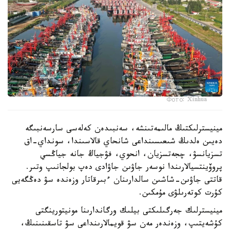
Фото: Xinhua
مينيسترلىكتىڭ مالىمەتىنشە، سەنبىدەن كەلەسى سارسەنبىگە
دەيىن ەلدىڭ شىعىسىنداعى شانحاي قالاسىندا، سونداي-اق
تسزيانسۋ، چجەتسزيان، انحوي، فۋجياڭ جانە جياڭسي
پروۆينتسيالارىندا نوسەر جاۋىن جاۋادى دەپ بولجانىپ وتىر.
قاتتى جاۋىن-شاشىن سالدارىنان ءبىرقاتار وزەندە سۋ دەڭگەيى
كۇرت كوتەرىلۋى مۇمكىن.
مينيسترلىك جەرگىلىكتى بيلىك ورگاندارىنا مونيتورينگتى
كۇشەيتىپ، وزەندەر مەن سۋ قويمالارىنداعى سۋ تاسقىنىنىڭ،