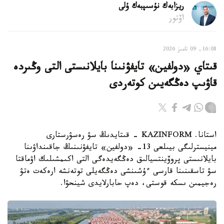
ريزابەك نۇسىپبەك ۇلى
اۆتور
16:08, 09 تامىز 2026
قىتاي «دولفين» تايفۋنىنا بايلانىستى التى وڭىردە
قاۋىپ دەڭگەيىن كوتەردى
استانا. KAZINFORM - قىتايدىڭ سۋ رەسۋرستارى
مينيسترلىگى بيىلعى 13- «دولفين» تايفۋنىنىڭ جاقىنداۋىنا
بايلانىستى پروۆينتسيالىق دەڭگەيدەگى التى اكىمشىلىك اۋماقتا
سۋ تاسقىنىنا قارسى ءۇشىنشى دەڭگەيلى توتەنشە ارەكەت ەتۋ
رەجيمىن ىسكە قوستى، دەپ حابارلايدى شينحۋا.