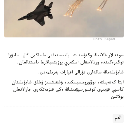
Фото: Report
سوققىلار قالانىڭ وڭتۇستىك-باتىسىنداعى ماساكين ءال-سابۋرا
توڭىرەگىندە ورنالاسقان اسكەري پوزيتسيالارعا باعىتتالعان.
شابۋىلدىڭ سالدارى تۋرالى اقپارات بەرىلمەدى.
ايتا كەتەيىك، نوۆوروسسيسكىدە ۇشقىشسىز ۇشاق شابۋىلىنان
كاسپي قۇبىرى كونسورسيۋمىنىڭ ەكى قىزمەتكەرى جارالانعان
بولاتىن.
الەم