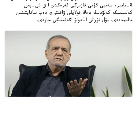
8-تامىز، سەنبى كۇنى قازىرگى كەزەڭدى ا ق ش-پەن
كەلىسىمگە كەلۋدىڭ «ەڭ قولايلى ۋاقىتى» دەپ سانايتىنىن
مالىمدەدى. بۇل تۋرالى انادولۋ اگەنتتىگى جازدى.
Фото: Анадолу
- ادامدار كەلىسىمگە كەلۋ تۋرالى ايتقاندا، مەنىڭشە، قازىر - ول
ءۇشىن ەڭ قولايلى ۋاقىت. ويتكەنى ەلدە اۋىزبىرشىلىك، كۇش