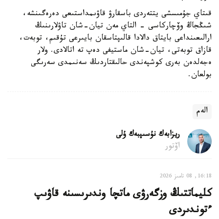
قىتاي جۇمىسشى يتتەردى باسقارۋ قاۋىمداستىعى دەرەگىنشە،
شىڭجاڭ وۆچاركاسى - التاي مەن تيان-شان تاۋلارىنىڭ
ارالىعىنداعى بايتاق دالادا قالىپتاسقان بايىرعى تۇقىم، توبەت،
قازاق توبەتى، تيان-شان ماستيفى دەپ تە اتالادى. ولار
ەجەلدەن بەرى كوشپەندى حالىقتاردىڭ سەنىمدى سەرىگى
بولعان.
الەم
ريزابەك نۇسىپبەك ۇلى
اۆتور
16:18, 08 تامىز 2026
كليماتتىڭ وزگەرۋى ماتچا وندىرىسىنە قاۋىپ
ءتوندىردى