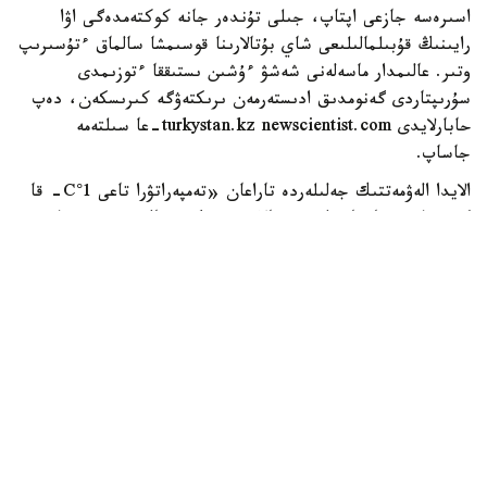
اسىرەسە جازعى اپتاپ، جىلى تۇندەر جانە كوكتەمدەگى اۋا
رايىنىڭ قۇبىلمالىلىعى شاي بۇتالارىنا قوسىمشا سالماق ءتۇسىرىپ
وتىر. عالىمدار ماسەلەنى شەشۋ ءۇشىن ىستىققا ءتوزىمدى
سۇرىپتاردى گەنومدىق ادىستەرمەن ىرىكتەۋگە كىرىسكەن، دەپ
حابارلايدى turkystan.kz newscientist.com-عا سىلتەمە
جاساپ.
الايدا الەۋمەتتىك جەلىلەردە تاراعان «تەمپەراتۋرا تاعى 1°C- قا
كوتەرىلسە، ماتچا مۇلدە جوعالادى» دەگەن مالىمدەمەنى عىلىمي
تۇرعىدان دالەلدەنگەن بولجام دەۋگە بولمايدى. قازىرگى
زەرتتەۋلەر كليماتتىڭ جىلىنۋى ءونىم كولەمىن ازايتىپ، جوعارى
ساپالى ماتچانىڭ ءدامىن وزگەرتۋى مۇمكىن ەكەنىن كورسەتەدى.
ءبىراق ناقتى ءبىر گرادۋسقا بايلانعان جويىلۋ شەگى انىقتالعان
جوق.
ماتچا كادىمگى كەپتىرىلگەن شاي جاپىراعىنان ەمەس، تەنچا
دەپ اتالاتىن ارنايى شيكىزاتتان دايىندالادى. ەگىن جيناۋعا
بىرنەشە اپتا قالعاندا شاي بۇتالارى كۇن ساۋلەسىنەن
كولەڭكەلەنەدى. بۇل جاپىراقتاعى حلوروفيلل مەن بوس