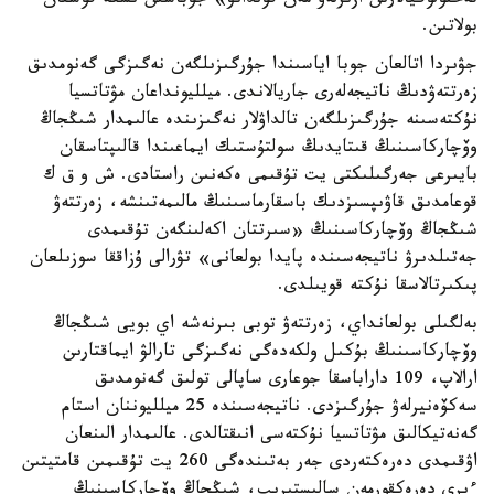
تەحنولوگيالارىن ازىرلەۋ مەن قولدانۋ» جوباسىن ىسكە قوسقان
بولاتىن.
جۋىردا اتالعان جوبا اياسىندا جۇرگىزىلگەن نەگىزگى گەنومدىق
زەرتتەۋدىڭ ناتيجەلەرى جاريالاندى. ميلليونداعان مۋتاتسيا
نۇكتەسىنە جۇرگىزىلگەن تالداۋلار نەگىزىندە عالىمدار شىڭجاڭ
وۆچاركاسىنىڭ قىتايدىڭ سولتۇستىك ايماعىندا قالىپتاسقان
بايىرعى جەرگىلىكتى يت تۇقىمى ەكەنىن راستادى. ش و ق ك
قوعامدىق قاۋىپسىزدىك باسقارماسىنىڭ مالىمەتىنشە، زەرتتەۋ
شىڭجاڭ وۆچاركاسىنىڭ «سىرتتان اكەلىنگەن تۇقىمدى
جەتىلدىرۋ ناتيجەسىندە پايدا بولعانى» تۋرالى ۇزاققا سوزىلعان
پىكىرتالاسقا نۇكتە قويىلدى.
بەلگىلى بولعانداي، زەرتتەۋ توبى بىرنەشە اي بويى شىڭجاڭ
وۆچاركاسىنىڭ بۇكىل ولكەدەگى نەگىزگى تارالۋ ايماقتارىن
ارالاپ، 109 داراباسقا جوعارى ساپالى تولىق گەنومدىق
سەكۆەنيرلەۋ جۇرگىزدى. ناتيجەسىندە 25 ميلليوننان استام
گەنەتيكالىق مۋتاتسيا نۇكتەسى انىقتالدى. عالىمدار الىنعان
اۋقىمدى دەرەكتەردى جەر بەتىندەگى 260 يت تۇقىمىن قامتيتىن
ءىرى دەرەكقورمەن سالىستىرىپ، شىڭجاڭ وۆچاركاسىنىڭ