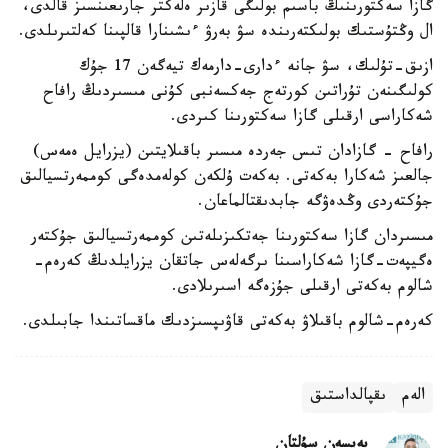
گازا سەكتورىنىڭ باسىم بولىگى قازىر ەلەكتر جارىعىنسىز قالدى،
ال وڭتۇستىك بولىكتەرىندە سۋ بەرۋ ءىشىنارا قالپىنا كەلتىرىلدى.
ازىق-تۇلىك، سۋ جانە ءدارى-دارمەك تيەگەن 17 جۇك
كولىگىنەن تۇراتىن كورتەج جەكسەنبى كۇنى مىسىردىڭ رافاح
شەكاراسى ارقىلى گازا سەكتورىنا كىردى.
رافاح - گازادان تىس جەردە مىسىر باقىلايتىن (يزرايل ەمەس)
جالعىز شەكارا بەكەتى. بەكەت ۇلكەن كولەمدەگى كوممەرتسيالىق
جۇكتەردى وڭدەۋگە جابدىقتالماعان.
مىسىردان گازا سەكتورىنا جەتكىزىلەتىن كوممەرتسيالىق جۇكتەر
ەگيپەت-گازا شەكاراسىنا ىرگەلەس جاتقان يزرايلدىڭ كەرەم-
شالوم بەكەتى ارقىلى جۇزەگە اسىرىلادى.
كەرەم-شالوم باقىلاۋ بەكەتى قاۋىپسىزدىك ماقساتىندا جابىلدى.
الەم
ىقپالداستىق
بەيسەن سۇلتان