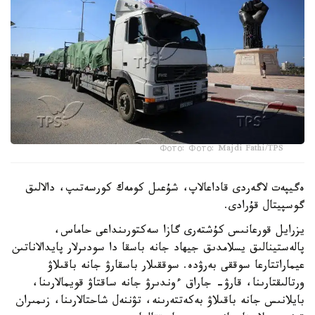
Фото: Фото: Majdi Fathi/TPS
ەگيپەت لاگەردى قاداعالاپ، شۇعىل كومەك كورسەتىپ، دالالىق
گوسپيتال قۇرادى.
يزرايل قورعانىس كۇشتەرى گازا سەكتورىنداعى حاماس،
پالەستينالىق يسلامدىق جيھاد جانە باسقا دا سودىرلار پايدالاناتىن
عيماراتتارعا سوققى بەرۋدە. سوققىلار باسقارۋ جانە باقىلاۋ
ورتالىقتارىنا، قارۋ- جاراق ءوندىرۋ جانە ساقتاۋ قويمالارىنا،
بايلانىس جانە باقىلاۋ بەكەتتەرىنە، تۋننەل شاحتالارىنا، زىمىران