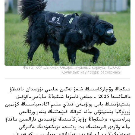
Фото: ҚХР Шыңжаң Өндіріс-құрылыс корпусы (ШӨҚК)
Қоғамдық қауіпсіздік басқармасы
شىڭجاڭ وۆچاركاسىنىڭ شىعۋ تەگىن عىلىمي تۇرعىدان ناقتىلاۋ
ماقساتىندا 2025 -جىلعى تامىزدا شىڭجاڭ ساياسي-قۇقىق
ينستيتۋتىنىڭ باس بولۋىمەن قىتاي عىلىم اكادەمياسىنىڭ كۋنمين
زوولوگيا ينستيتۋتى جانە شوقك قىزمەتتىك يتتەر ورتالىعى
بىرلەسىپ، «شىڭجاڭ وۆچاركاسىنىڭ تۇقىمدىق تازالىعىن ساقتاۋ
جانە ولاردى قىزمەتتىك يت رەتىندە ىرىكتەۋدىڭ نەگىزگى