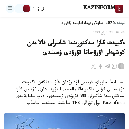
KAZINFORM
ق ز
ترەند:
2026-سايلاۋ
وقيعا
تاعايىنداۋ
اقوردا
08:40, 24 قازان 2023
ەگيپەت گازا سەكتورىندا شاتىرلى قالا مەن
كوشپەلى اۋرۋحانا قۇرۋدى ۇسىندى
سينايعا جاپپاي قونىس اۋدارۋدان قاۋىپتەنگەن ەگيپەت
دۇيسەنبى كۇنى تاڭەرتەڭ پالەستينا تۇرعىندارى ءۇشىن گازا
سەكتورىندا شاتىرلى قالا قۇرۋدى ۇسىندى، دەپ حابارلايدى
Kazinform بۇل تۋرالى TPS سايتىنا سىلتەمە جاساپ.