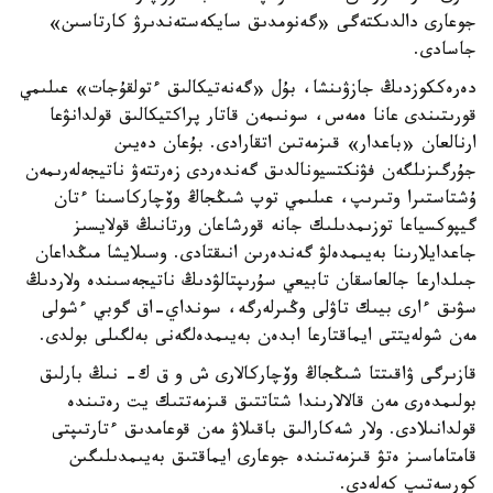
جوعارى دالدىكتەگى «گەنومدىق سايكەستەندىرۋ كارتاسىن»
جاسادى.
دەرەككوزدىڭ جازۋىنشا، بۇل «گەنەتيكالىق ءتولقۇجات» عىلىمي
قورىتىندى عانا ەمەس، سونىمەن قاتار پراكتيكالىق قولدانۋعا
ارنالعان «باعدار» قىزمەتىن اتقارادى. بۇعان دەيىن
جۇرگىزىلگەن فۋنكتسيونالدىق گەندەردى زەرتتەۋ ناتيجەلەرىمەن
ۇشتاستىرا وتىرىپ، عىلىمي توپ شىڭجاڭ وۆچاركاسىنا ءتان
گيپوكسياعا توزىمدىلىك جانە قورشاعان ورتانىڭ قولايسىز
جاعدايلارىنا بەيىمدەلۋ گەندەرىن انىقتادى. وسىلايشا مىڭداعان
جىلدارعا جالعاسقان تابيعي سۇرىپتالۋدىڭ ناتيجەسىندە ولاردىڭ
سۋىق ءارى بيىك تاۋلى وڭىرلەرگە، سونداي-اق گوبي ءشولى
مەن شولەيتتى ايماقتارعا ابدەن بەيىمدەلگەنى بەلگىلى بولدى.
قازىرگى ۋاقىتتا شىڭجاڭ وۆچاركالارى ش و ق ك- نىڭ بارلىق
بولىمدەرى مەن قالالارىندا شتاتتىق قىزمەتتىك يت رەتىندە
قولدانىلادى. ولار شەكارالىق باقىلاۋ مەن قوعامدىق ءتارتىپتى
قامتاماسىز ەتۋ قىزمەتىندە جوعارى ايماقتىق بەيىمدىلىگىن
كورسەتىپ كەلەدى.