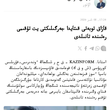
اۆتور
17:24, 08 تامىز 2026
قازاق توبەتى قىتايدا جەرگىلىكتى يت تۇقىمى
رەتىندە تانىلدى
استانا. KAZINFORM – ق ح ر شىڭجاڭ ءوندىرىس-قۇرىلىس
كورپۋسى (ش و ق ك) قوعامدىق قاۋىپسىزدىك باسقارماسىنىڭ
باسپا ءسوز قىزمەتىنەن بەلگىلى بولعانداي، ميلليونداعان
مۋتاتسيا نۇكتەسىن قامتيتىن گەنومدىق كارتاعا جۇرگىزىلگەن
اۋقىمدى زەرتتەۋ ناتيجەسىندە شىڭجاڭ وۆچاركاسى سولتۇستىك
قىتاي وڭىرىندە قالىپتاسقان بايىرعى جانە دەربەس جەرگىلىكتى
تۇقىم رەتىندە تانىلدى.