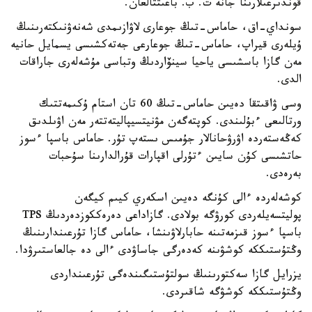
قوندىرعىلارىنا جانە ت. ب. باعىتتالعان.
سونداي-اق، حاماس-تىڭ جوعارى لاۋازىمدى شەنەۋنىكتەرىنىڭ
ۇيلەرى قيراپ، حاماس-تىڭ جوعارعى جەتەكشىسى يسمايل حانيە
مەن گازا باسشىسى ياحيا سينۆاردىڭ وتباسى مۇشەلەرى جاراقات
الدى.
وسى ۋاقىتقا دەيىن حاماس-تىڭ 60 تان استام ۇكىمەتتىك
ورتالىعى ءبۇلىندى. كوپتەگەن مۋنيتسيپاليتەتتەر مەن اۋىلدىق
كەڭەستەردە اۋرۋحانالار جۇمىس ىستەپ تۇر. حاماس باسپا ءسوز
حاتشىسى كۇن سايىن ءتۇرلى اقپارات قۇرالدارىنا سۇحبات
بەرەدى.
كوشەلەردە ءالى كۇنگە دەيىن اسكەري كيىم كيگەن
پوليتسەيلەردى كورۋگە بولادى. گازاداعى دەرەككوزدەردىڭ TPS
باسپا ءسوز قىزمەتىنە حابارلاۋىنشا، حاماس گازا تۇرعىندارىنىڭ
وڭتۇستىككە كوشۋىنە كەدەرگى جاساۋدى ءالى دە جالعاستىرۋدا.
يزرايل گازا سەكتورىنىڭ سولتۇستىگىندەگى تۇرعىنداردى
وڭتۇستىككە كوشۋگە شاقىردى.