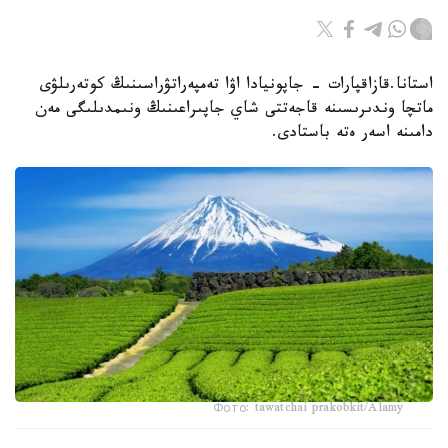
استانا.قازاقپارات - جاپونيادا اۋا تەمپەراتۋراسىنىڭ كوتەرىلۋى
ماتچا وندىرىسىنە قاجەتتى شاي جاپىراعىنىڭ ونىمدىلىگى مەن
دامىنە اسەر ەتە باستادى.
Фото: tawatchai prakobkit/Alamy