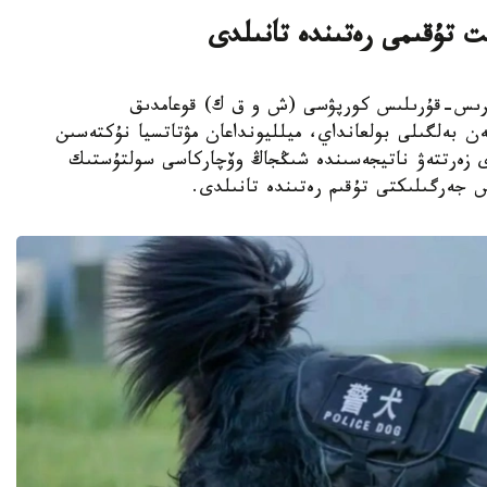
ت تۇقىمى رەتىندە تانىلدى
ىڭجاڭ ءوندىرىس-قۇرىلىس كورپۋسى (ش و ق ك) قوعامدىق
ەن بەلگىلى بولعانداي، ميلليونداعان مۋتاتسيا نۇكتەسىن
دى زەرتتەۋ ناتيجەسىندە شىڭجاڭ وۆچاركاسى سولتۇستىك
س جەرگىلىكتى تۇقىم رەتىندە تانىلدى.