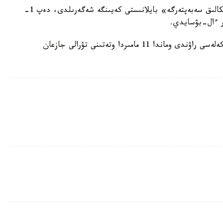
3-مامىرعا جوسپارلانعان كەلەسى كەزدەسۋ «لوگيستيكالىق سەبەپتەرگە» بايلانىستى كەيىنگە شەگەرىلدى، دەپ 1-
در ءال-بۋسايدي.
ايتا كەتەلىك يران مەن اقش اراسىنداعى ديالوگتىڭ كەلەسى راۋندى وماندا 11 مامىردا وتەتىنى تۋرالى جازعان