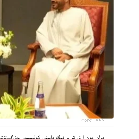
Фото: IRNA
يران مەن ا ق ش- تىڭ باستى كەلىسسوز جۇرگىزۋشىلەر