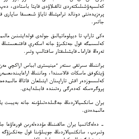
پرەزيدەنتى دونالد ترامپتىڭ تاياۋ شىعىسقا ساپارى ق
جاتىر.
ەكى تاراپ تا ديپلوماتيالىق جولدى قولدايتىنىن مالى
كەلىسىمگە قول جەتكىزۋ جانە اسكەري قاقتىعىستىڭ ا
تەرەڭ قاراما-قايشىلىقتار ساقتالىپ وتىر.
يراننىڭ سىرتقى ىستەر ءمينيسترى ابباس اراكچي مەن
ۋيتكوفف ماسكات قالاسىندا، وماننىڭ اراعايىندىعىم
كەلىسسوزدەر اقش تاراپىنان ايتىلعان قاتاڭ مالىمدەم
پروگرەسكە كەدەرگى رەتىندە قابىلدايدى.
يران سانكسيالاردىڭ جەڭىلدەتىلۋىنە جانە بەيبىت يادر
مالىمدەدى.
- دەلەگاتسيا يران حالقىنىڭ مۇددەلەرىن قورعاۋعا ج
وتىرىپ، سانكتسيالاردىڭ جويىلۋىنا قول جەتكىزۋگە 