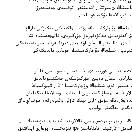
ىمى ەكەنىن راستادى. ش و ق ك قوعامدىق قاۋىپسىزدىك
كاسىنىڭ «سىرتتان اكەلىنگەن تۇقىمدى جەتىلدىرۋ
پىكىرتالاسقا نۇكتە قويىلدى.
 شىڭجاڭ وۆچاركاسىنىڭ بۇكىل ولكەدەگى نەگىزگى تارالۋ
ايماقتارىن ارالاپ، 109 داراباسقا جوعارى ساپالى تولىق گەنومدىق سەكۆەنيرلەۋ جۇرگىزدى. ناتيجەسىندە 25
قتالدى. عالىمدار الىنعان اۋقىمدى دەرەكتەردى جەر بەتىندەگى
لىستىرىپ، شىڭجاڭ وۆچاركاسىنىڭ جوعارى دالدىكتەگى
ات» عىلىمي قورىتىندى عانا ەمەس، سونىمەن قاتار
اتقارادى. بۇعان دەيىن جۇرگىزىلگەن فۋنكتسيونالدىق
، عىلىمي توپ شىڭجاڭ وۆچاركاسىنا ءتان گيپوكسياعا
ارىنا بەيىمدەلۋ گەندەرىن انىقتادى. وسىلايشا مىڭداعان
ندە ولاردىڭ سۋىق ءارى بيىك تاۋلى وڭىرلەرگە، سونداي-اق
لگەنى بەلگىلى بولدى.
بارلىق بولىمدەرى مەن قالالارىندا شتاتتىق قىزمەتتىك يت
امدىق ءتارتىپتى قامتاماسىز ەتۋ قىزمەتىندە جوعارى ايماقتىق