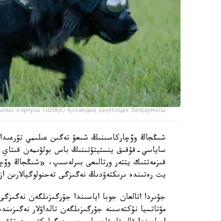
ылыс корпусы (ШӨҚК) Қоғамдық қауіпсіздік басқармасы
ساياسي-قۇقىق ينستيتۋتىنىڭ باس بولۋىمەن قىتاي عى
قىزمەتتىك يتتەر ورتالىعى بىرلەسىپ، «شىڭجاڭ وۆچا
يت رەتىندە ىرىكتەۋدىڭ نەگىزگى تەحنولوگيالارىن از
جۋىردا اتالعان جوبا اياسىندا جۇرگىزىلگەن نەگىزگى
مۋتاتسيا نۇكتەسىنە جۇرگىزىلگەن تالداۋلار نەگىزىن