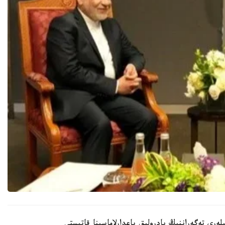
ى تەگەراننىڭ يادرولىق باعدارلاماسىنا قاتىستى