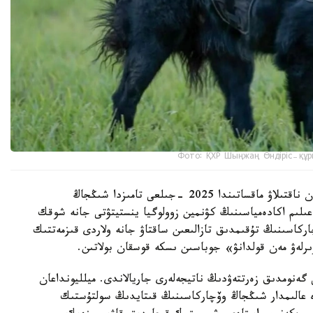
Фото: ҚХР Шыңжаң Өндіріс-құр
شىڭجاڭ وۆچاركاسىنىڭ شىعۋ تەگىن عىلىمي تۇرعىدان ناقتىلاۋ ماقساتىندا 2025 -جىلعى تامىزدا شىڭجاڭ
لىم اكادەمياسىنىڭ كۋنمين زوولوگيا ينستيتۋتى جانە شوقك
ركاسىنىڭ تۇقىمدىق تازالىعىن ساقتاۋ جانە ولاردى قىزمەتتىك
ىرلەۋ مەن قولدانۋ» جوباسىن ىسكە قوسقان بولاتىن.
 گەنومدىق زەرتتەۋدىڭ ناتيجەلەرى جاريالاندى. ميلليونداعان
دە عالىمدار شىڭجاڭ وۆچاركاسىنىڭ قىتايدىڭ سولتۇستىك