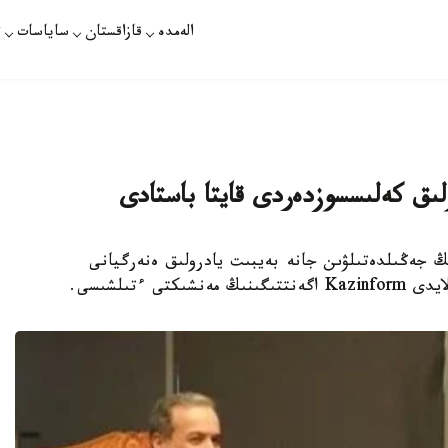
الەمدە
قازاقستان
ساياسات
ت
لىق كەلىسسوزدەردى قايتا باستادى
انكسيالاردىڭ جەڭىلدەتىلۋىن جانە بەيبىت يادرولىق ەنەرگيانى
 ءتىلشىسى.