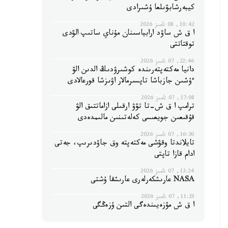
كيبەرشابۋىلعا ۇشىرادى
10:42, 08 تامىز 2026
ا ق ش ساۋد ارابياسىنان مۇناي ساتىپ الۋدى
توقتاتتى
22:46, 07 تامىز 2026
دانيا مەكتەپتەرىندە كوشىرۋدىڭ الدىن الۋ
ءۇشىن جازباشا تاپسىرمالار اۋىزشا قورعالادى
17:08, 07 تامىز 2026
ترامپ ا ق ش-تا تۋۋ ارقىلى ازاماتتىق الۋ
قۇقىعىن جويعىسى كەلەتىنىن مالىمدەدى
16:30, 07 تامىز 2026
تايلاندتا وقۋشى مەكتەپتە وق جاۋدىرىپ، جەتى
ادام قازا تاپتى
13:24, 07 تامىز 2026
NASA عارىشكەرلەرى عارىشقا ۇشتى
11:25, 07 تامىز 2026
ا ق ش مۋزەيىندەگى التىن ۇزەڭگى