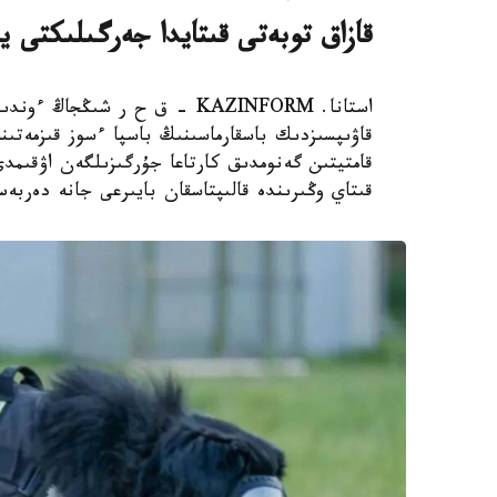
قازاق توبەتى قىتايدا جەرگىلىكتى ي
استانا. KAZINFORM – ق ح ر ش
قاۋىپسىزدىك باسقارماسىنىڭ باسپا ءسوز قىزمەتىن
قامتيتىن گەنومدىق كارتاعا جۇرگىزىلگەن اۋقىم
قىتاي وڭىرىندە قالىپتاسقان بايىرعى جانە دەربە