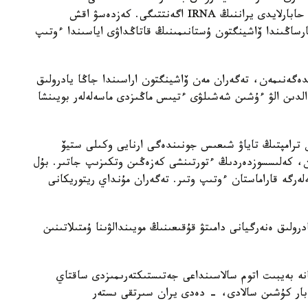
كەلىسپەۋشىلىكتەردى تالقىلاۋدى قايتا باستادى، دەپ حابارلايدى يراننىڭ IRNA اگەنتتىگى. كەزدەسۋ اقش
ارساڭىندا ۆاشينگتون ۇستانىمىنىڭ قاتاڭداۋى اياسىندا ءوتىپ
مدەگەنىمەن، تەگەران مەن ۆاشينگتون اراسىندا جاڭا يادرولىق
لدىن الۋ ءۇشىن شەشىلۋى ءتيىس ماڭىزدى ماسەلەلەر بويىنشا
 ترامپتىڭ تاياۋ شىعىس جونىندەگى ارنايى وكىلى ستيۆ
ەن، كەلىسسوزدەردىڭ ءتورتىنشى كەزەڭىن وتكىزىپ جاتىر. بۇل
ەلەرگە قاراماستان ءوتىپ وتىر. تەگەران مۇنداي ريتوريكانى
ولىق ەنەرگيانى دامىتۋ قۇقىعىنىڭ مويىندالۋىنا ۇمتىلاتىنىن
انە بەيبىت اتوم سالاسىنداعى جەتىستىكتەرىمىزدى ساقتاي
بار كۇشىن سالادى، - دەدى يران سىرتقى ىستەر