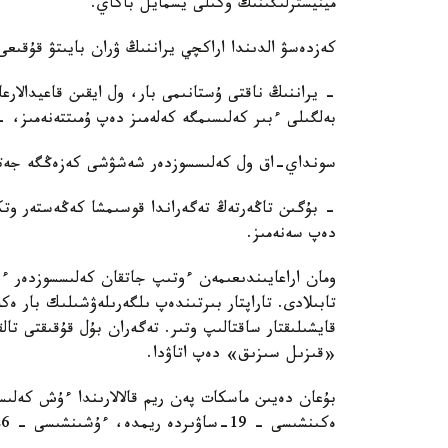
مينيسترلىگىنىڭ وكىلى يسمايل باكاي.
كەزدەسۋ الدىندا اراكچي يراننىڭ ۋران بايىتۋ قۇقىعى 
- يراننىڭ ناقتى ۇستانىمى بار، ول ايقىن قاعيدالا
بەلگىلى ءبىر كەلىسىمگە كەلەمىز دەپ ۇمىتتەنەمىز، -
سونداي-اق ول كەلىسسوزدەر شەشۋشى كەزەڭگە جەت
- بۇگىن تاڭەرتەڭ تەگەراندا قوسىمشا كەڭەستەر وتك
دەپ سەنەمىز.
ومان اراعايىندىعىمەن ءوتىپ جاتقان كەلىسسوزدەر ءب
تابىلادى. تاراپتار بىرتىندەپ ىلگەرىلەۋشىلىك بار ەك
قايشىلىقتار ساقتالىپ وتىر. تەگەران بۇل قۇقىقتى تال
«قىزىل سىزىق» دەپ اتاۋدا.
ەكىنشىسى – 19-ساۋىردە ريمدە، ءۇشىنشىسى – 26-ساۋىردە قايتادان ماسكاتتا.