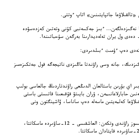
«تالقىلاۋعا جاتپايتىنىن» اتاپ ءوتتى.
رعا نەگىزدەلگەن… ءبىز جەكسەنبى كۇنى وتەتىن كەزدەسۋدە
 دەدى ول يران تەلەديدارىنا بەرگەن سۇحباتىندا.
ەدى دەپ ءۇمىت ءبىلدىردى:
ىزدىك، جانە وسى راۋندتا ماڭىزدى ناتيجەگە قول جەتكىزەمىز
ىر اي بۇرىن باستالعان الدىڭعى راۋندتاردىڭ جالعاسى بولىپ
ەنىن حابارلاعانىمەن، ۋران بايىتۋ قۇقىعىنا قاتىستى باستى
قىلاۋعا كەلمەيتىن ماسەلە دەپ ساناسا، ۆاشينگتون ونى
بۇعان دەيىن ماسكات پەن ريم قالالارىندا ءۇش كەلىسسوز راۋندى وتكەن: العاشقىسى – 12-ساۋىردە ماسكاتتا،