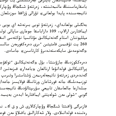
ايماعىندا قالىپتاسقان بايىرعى جەرگىلىكتى يت تۇق
باسقارماسىنىڭ مالىمەتىنشە، زەرتتەۋ شىڭجاڭ وۆچار
ناتيجەسىندە پايدا بولعانى» تۋرالى ۇزاققا سوزىلعان 
بەلگىلى بولعانداي، زەرتتەۋ توبى بىرنەشە اي بويى
ميلليوننان استام گەنەتيكالىق مۋتاتسيا نۇكتەسى انى
260 يت تۇقىمىن قامتيتىن ءىرى دەرەكقورمەن سا
«گەنومدىق سايكەستەندىرۋ كارتاسىن» جاسادى.
دەرەككوزدىڭ جازۋىنشا، بۇل «گەنەتيكالىق ءتولقۇج
پراكتيكالىق قولدانۋعا ارنالعان «باعدار» قىزمەتىن 
گەندەردى زەرتتەۋ ناتيجەلەرىمەن ۇشتاستىرا وتىرىپ
توزىمدىلىك جانە قورشاعان ورتانىڭ قولايسىز جاعدايل
جىلدارعا جالعاسقان تابيعي سۇرىپتالۋدىڭ ناتيجەسى
گوبي ءشولى مەن شولەيتتى ايماقتارعا ابدەن بەيىمدە
قازىرگى ۋاقىتتا شىڭجاڭ وۆچاركالارى ش و ق ك- نىڭ 
رەتىندە قولدانىلادى. ولار شەكارالىق باقىلاۋ مەن قوع