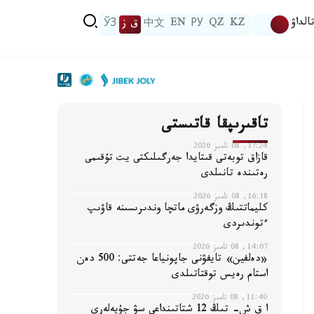
الداۋ
KZ
QZ
РУ
EN
中文
ق ز
ЎЗ
تاقىرىپقا قاتىستى
17:24, 08 تامىز 2026
قازاق توبەتى قىتايدا جەرگىلىكتى يت تۇقىمى
رەتىندە تانىلدى
16:18, 08 تامىز 2026
كليماتتىڭ وزگەرۋى ماتچا وندىرىسىنە قاۋىپ
ءتوندىردى
14:07, 08 تامىز 2026
«دەلفين» تايفۋنى جاپونياعا جەتتى: 500 دەن
استام رەيس توقتاتىلدى
11:40, 08 تامىز 2026
ا ق ش- تىڭ 12 شتاتىنداعى سۋ جۇيەلەرى