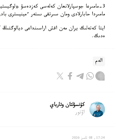
مامىردا حابارلادى ومان سىرتقى ىستەر ءمينيسترى با
ەدىك.
الەم
كۇنسۇلتان وتارباي
اۆتور
17:24, 08 تامىز 2026