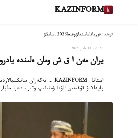
KAZINFORM
ترەند:
اقوردا
تاعايىنداۋ
وقيعا
2026-سايلاۋ
20:50, 11 مامىر 2025
يران مەن ا ق ش ومان ەلىندە يادرو
استانا. KAZINFORM - تەگەران س
پايدالانۋ قۇقىعىن الۋعا ۇمتىلىپ وتىر، دەپ حابارلايدى Kazinform اگەنتتىگىنىڭ مەنشىكتى