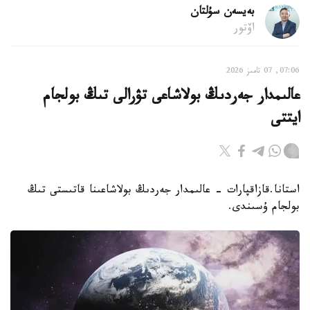
بەيسەن سۇلتان
اۆتور
07:06, 07 تامىز 2026
عالىمدار جەردىڭ بولاشاعى تۋرالى تىڭ بولجام
ايتتى
استانا.قازاقپارات - عالىمدار جەردىڭ بولاشاعىنا قاتىستى تىڭ
بولجام ۇسىندى.