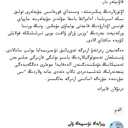
قاۋىپتەر بار.
اۆتورلاردىڭ پىكىرىنشە، وسىنداي قورعانىس جۇيەلەرى تولىق
ىسكە اسىرىلسا، ادامزاتقا باسقا جۇلدىز جۇيەلەرىنە جاپپاي
قونىس اۋدارۋدىڭ قاجەتى بولماۋى مۇمكىن. ونىڭ ورنىنا
وركەنيەت جەردىڭ ءوزىن ۇزاق ۋاقىت بويى تىرشىلىككە قولايلى
كۇيدە ساقتاي الادى.
دەگەنمەن زەرتتەۋ ازىرگە تەوريالىق تۇجىرىمداما بولىپ سانالادى.
ۇسىنىلعان تەحنولوگيالاردىڭ باسىم بولىگى قازىرگى عىلىم مەن
تەحنيكانىڭ مۇمكىندىگىنەن الدەقايدا جوعارى دەڭگەيدەگى
ينجەنەرلىك شەشىمدەردى تالاپ ەتەدى جانە ولاردىڭ ءىس
جۇزىندە جۇزەگە اساتىنى ازىرگە بەلگىسىز.
ەربۇلان قايرات
الەم
ريزابەك نۇسىپبەك ۇلى