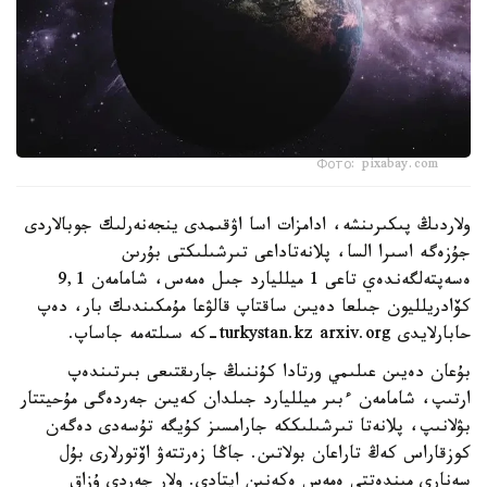
Фото: pixabay.com
ولاردىڭ پىكىرىنشە، ادامزات اسا اۋقىمدى ينجەنەرلىك جوبالاردى
جۇزەگە اسىرا السا، پلانەتاداعى تىرشىلىكتى بۇرىن
ەسەپتەلگەندەي تاعى 1 ميلليارد جىل ەمەس، شامامەن 9,1
كۆادريلليون جىلعا دەيىن ساقتاپ قالۋعا مۇمكىندىك بار، دەپ
حابارلايدى turkystan.kz arxiv.org-كە سىلتەمە جاساپ.
بۇعان دەيىن عىلىمي ورتادا كۇننىڭ جارىقتىعى بىرتىندەپ
ارتىپ، شامامەن ءبىر ميلليارد جىلدان كەيىن جەردەگى مۇحيتتار
بۋلانىپ، پلانەتا تىرشىلىككە جارامسىز كۇيگە تۇسەدى دەگەن
كوزقاراس كەڭ تاراعان بولاتىن. جاڭا زەرتتەۋ اۆتورلارى بۇل
سەناري مىندەتتى ەمەس ەكەنىن ايتادى. ولار جەردى ۇزاق