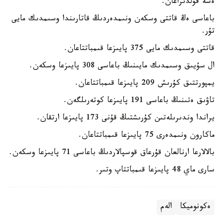
ەسە قۇلدىراعان.
باعاسى ەڭ قاتتى وسكەن ونىمدەردىڭ قاتارىندا وسىمدىك مايى
تۇر.
قاتتى وسىمدىك مايى 375 پايىزعا قىمباتتاعان.
ال سۇيىق وسىمدىك مايىنىڭ باعاسى 308 پايىزعا وسكەن.
يمپورتتىق كۇرىش 209 پايىزعا قىمباتتاعان.
تاۋىق ەتىنىڭ باعاسى 191 پايىزعا كوتەرىلگەن.
يراندا وندىرىلەتىن كۇرىشتىڭ قۇنى 173 پايىزعا ارتقان.
ماكارون ونىمدەرى 75 پايىزعا قىمباتتاعان.
بالالارعا ارنالعان قۇرعاق قوسپالاردىڭ باعاسى 71 پايىزعا وسكەن.
سارى ماي 48 پايىزعا قىمباتتاپ وتىر.
ەكونوميكا
الەم