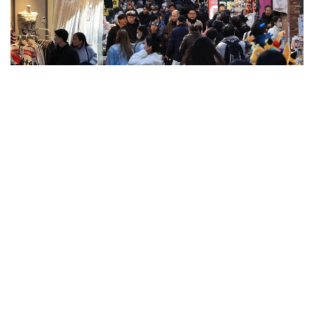
Фото: Yonhap
بۇل قىزمەت ءتۇرى كۇننىڭ ءتۇسۋ باعىتىن ەسەپتەپ، عيماراتتار
مەن اعاشتاردىڭ كولەڭكەسىن ەسكەرەدى. تاعى، قوعامدىق
كولىكتەردىڭ قاي جاعىندا سالقىنداۋعا بولاتىنىن ۇسىنادى.
ايتا كەتەيىك، ەلدە اپتاپ ىستىق شەكەدەن ءوتىپ بارادى.
كەيىنگى كۇندەرى اۋا تەمپەراتۋراسى 43 گرادۋسقا دەيىن
كوتەرىلگەن.
الەم