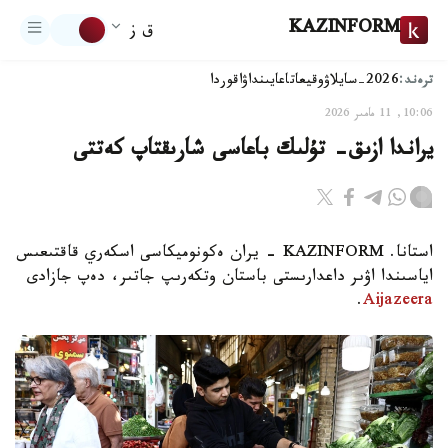
KAZINFORM
ق ز
ترەند:
2026-سايلاۋ
وقيعا
تاعايىنداۋ
اقوردا
10:06, 11 مامىر 2026
يراندا ازىق- تۇلىك باعاسى شارىقتاپ كەتتى
استانا. KAZINFORM - يران ەكونوميكاسى اسكەري قاقتىعىس
اياسىندا اۋىر داعدارىستى باستان وتكەرىپ جاتىر، دەپ جازادى
.
Aijazeera