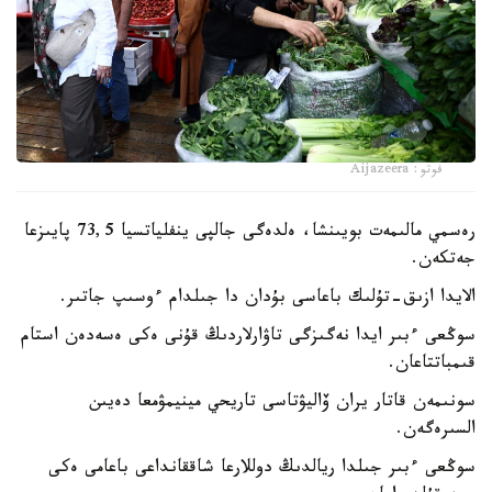
فوتو: Aijazeera
رەسمي مالىمەت بويىنشا، ەلدەگى جالپى ينفلياتسيا 73,5 پايىزعا
جەتكەن.
الايدا ازىق-تۇلىك باعاسى بۇدان دا جىلدام ءوسىپ جاتىر.
سوڭعى ءبىر ايدا نەگىزگى تاۋارلاردىڭ قۇنى ەكى ەسەدەن استام
قىمباتتاعان.
سونىمەن قاتار يران ۆاليۋتاسى تاريحي مينيمۋمعا دەيىن
السىرەگەن.
سوڭعى ءبىر جىلدا ريالدىڭ دوللارعا شاققانداعى باعامى ەكى