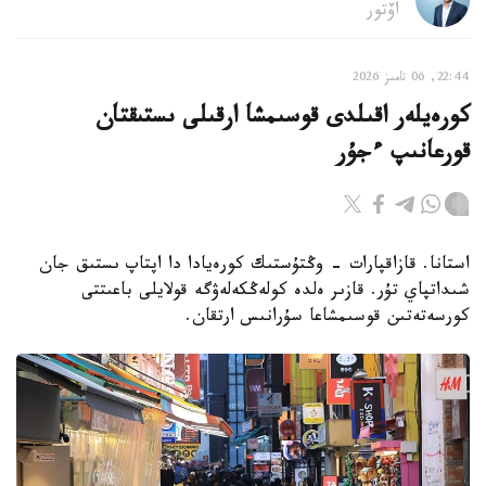
اۆتور
22:44, 06 تامىز 2026
كورەيلەر اقىلدى قوسىمشا ارقىلى ىستىقتان
قورعانىپ ءجۇر
استانا. قازاقپارات - وڭتۇستىك كورەيادا دا اپتاپ ىستىق جان
شىداتپاي تۇر. قازىر ەلدە كولەڭكەلەۋگە قولايلى باعىتتى
كورسەتەتىن قوسىمشاعا سۇرانىس ارتقان.