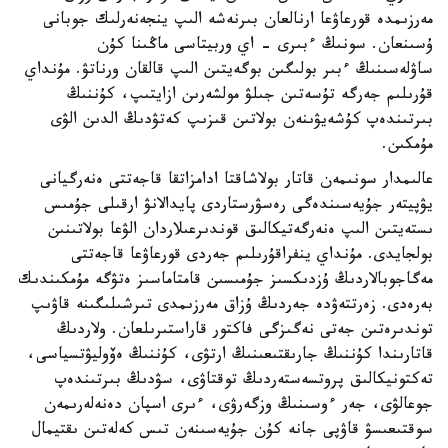
مەرزىمدە قورعاۋعا ارنالعان بىرنەشە الىپ ينجەنەرلىك جوبانى
ۇسىنعان. سونىڭ ءبىرى - اي وربيتاسى ماڭىنا كۇن
ساۋلەسىنىڭ ءبىر بولىگىن بوگەيتىن الىپ قالقان ورناتۋ. مۇنداي
قۇرىلىم جەرگە تۇسەتىن جىلۋ مولشەرىن ازايتىپ، كۇننىڭ
بىرتىندەپ كۇشەيۋىنەن بولاتىن قىزىپ كەتۋدىڭ الدىن الۋى
مۇمكىن.
عالىمدار سونىمەن قاتار بولاشاقتا ادامزاتقا قاجەتتى ەنەرگيانى
يۋپيتەر جۇيەسىندەگى رەسۋرستاردى پايدالانۋ ارقىلى جۇمىس
ىستەيتىن الىپ ەنەرگەتيكالىق قوندىرعىلاردان الۋعا بولاتىنىن
بولجايدى. مۇنداي ينفراقۇرىلىم جەردى قورعاۋعا قاجەتتى
مەگاجوبالاردىڭ ۇزدىكسىز جۇمىسىن قامتاماسىز ەتۋگە مۇمكىندىك
بەرەدى. زەرتتەۋدە جەردىڭ ۇزاق مەرزىمدى تىرشىلىگىنە قاۋىپ
توندىرەتىن جەتى نەگىزگى فاكتور قاراستىرىلعان. ولاردىڭ
قاتارىندا كۇننىڭ جارىقتىعىنىڭ ارتۋى، كۇننىڭ ەۆوليۋتسياسى،
تەكتونيكالىق پروتسەستەردىڭ توقتاۋى، سۋدىڭ بىرتىندەپ
جوعالۋى، جەر ءوسىنىڭ وزگەرۋى، ءىرى اسپان دەنەلەرىمەن
سوقتىعىسۋ قاۋپى جانە كۇن جۇيەسىنەن تىس كەلەتىن ىقتيمال