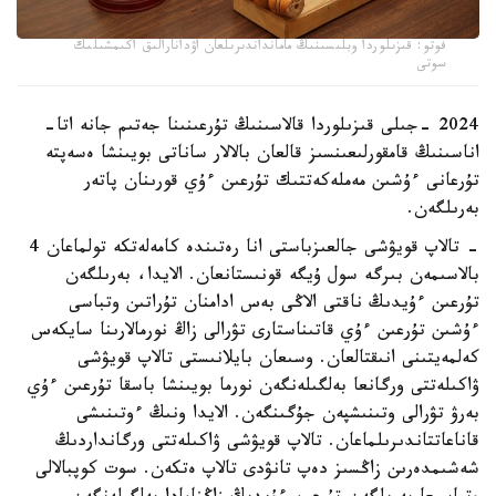
فوتو: قىزىلوردا وبلىسىنىڭ مامانداندىرىلعان اۋدانارالىق اكىمشىلىك
سوتى
2024 -جىلى قىزىلوردا قالاسىنىڭ تۇرعىنىنا جەتىم جانە اتا-
اناسىنىڭ قامقورلىعىنسىز قالعان بالالار ساناتى بويىنشا ەسەپتە
تۇرعانى ءۇشىن مەملەكەتتىك تۇرعىن ءۇي قورىنان پاتەر
بەرىلگەن.
- تالاپ قويۋشى جالعىزباستى انا رەتىندە كامەلەتكە تولماعان 4
بالاسىمەن بىرگە سول ۇيگە قونىستانعان. الايدا، بەرىلگەن
تۇرعىن ءۇيدىڭ ناقتى الاڭى بەس ادامنان تۇراتىن وتباسى
ءۇشىن تۇرعىن ءۇي قاتىناستارى تۋرالى زاڭ نورمالارىنا سايكەس
كەلمەيتىنى انىقتالعان. وسىعان بايلانىستى تالاپ قويۋشى
ۋاكىلەتتى ورگانعا بەلگىلەنگەن نورما بويىنشا باسقا تۇرعىن ءۇي
بەرۋ تۋرالى وتىنىشپەن جۇگىنگەن. الايدا ونىڭ ءوتىنىشى
قاناعاتتاندىرىلماعان. تالاپ قويۋشى ۋاكىلەتتى ورگانداردىڭ
شەشىمدەرىن زاڭسىز دەپ تانۋدى تالاپ ەتكەن. سوت كوپبالالى