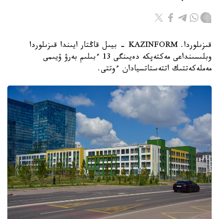
قىزىلوردا. KAZINFORM - بيىل قاڭتار ايىندا قىزىلوردا
وبلىسىنداعى مەكتەپكە دەيىنگى 13 ءبىلىم بەرۋ ۇيىمى
مەملەكەتتىك اتتەستاتسيادان ءوتتى.