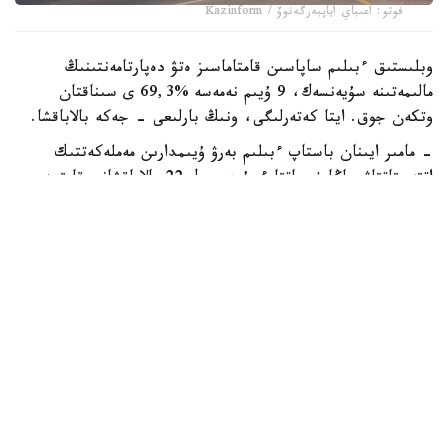
فوتو: اعىباي اياپبەرگەنوۆ / Kazinform
وبلىستىق ءبىلىم ساپاسىن قامتاماسىز ەتۋ دەپارتامەنتىنىڭ
مالىمەتىنە سۇيەنسەك، 9 ۇيىم نەمەسە %69,3 ى سىناقتان
وتكەن جوق. ايتا كەتەرلىگى، ونىڭ بارلىعى - جەكە بالاباقشا.
- مامىر ايىنان باستاپ ءبىلىم بەرۋ ۇيىمدارىن مەملەكەتتىك
اتتەستاتتاۋ جاڭا فورماتتا ءجۇردى. ول 22 بالاباقشانى قامتىدى.
13 ىنە انىقتالعان كەمشىلىكتەردى 3 اي ىشىندە زاڭناما تالاپتارىنا
سايكەستەندىرۋ مىندەتى جۇكتەلدى، - دەدى دەپارتامەنت
باسشىسى ءمادي بەكماعانبەتوۆ.