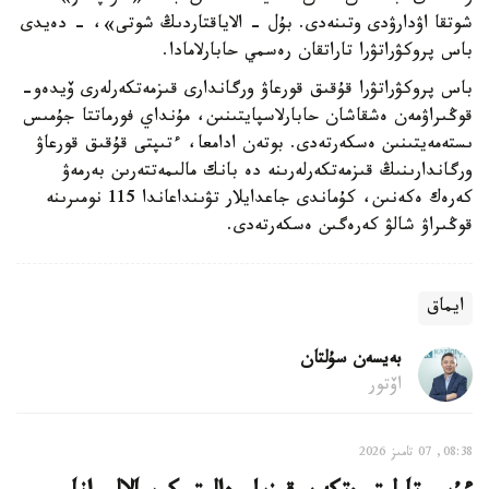
شوتقا اۋدارۋدى وتىنەدى. بۇل - الاياقتاردىڭ شوتى»، - دەيدى
باس پروكۋراتۋرا تاراتقان رەسمي حابارلامادا.
باس پروكۋراتۋرا قۇقىق قورعاۋ ورگاندارى قىزمەتكەرلەرى ۆيدەو-
قوڭىراۋمەن ەشقاشان حابارلاسپايتىنىن، مۇنداي فورماتتا جۇمىس
ىستەمەيتىنىن ەسكەرتەدى. بوتەن ادامعا، ءتىپتى قۇقىق قورعاۋ
ورگاندارىنىڭ قىزمەتكەرلەرىنە دە بانك مالىمەتتەرىن بەرمەۋ
كەرەك ەكەنىن، كۇماندى جاعدايلار تۋىنداعاندا 115 نومىرىنە
قوڭىراۋ شالۋ كەرەگىن ەسكەرتەدى.
ايماق
بەيسەن سۇلتان
اۆتور
08:38, 07 تامىز 2026