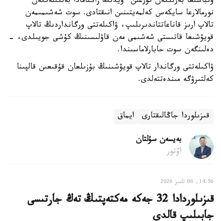
وتباسىعا بەرىلگەن تۇرعىن ءۇيدىڭ زاڭنامادا بەلگىلەنگەن
نورمالارعا سايكەس كەلمەيتىنىن انىقتادى. سوت شەشىمىمەن
تالاپ ارىز قاناعاتتاندىرىلىپ، ۋاكىلەتتى ورگانداردىڭ تالاپ
قويۋشىعا قاتىستى شەشىمى مەن قاۋلىسىنىڭ كۇشى جويىلدى، -
دەلىنگەن سوت حابارلاماسىندا.
ۋاكىلەتتى ورگاندار تالاپ قويۋشىنىڭ بۇزىلعان قۇقىعىن قالپىنا
كەلتىرۋگە مىندەتتەلدى.
قىزىلوردا جاڭالىقتارى
ايماق
بەيسەن سۇلتان
اۆتور
14:56, 06 تامىز 2026
قىزىلوردادا 32 جەكە مەكتەپتىڭ تەڭ جارتىسى
جابىلىپ قالدى