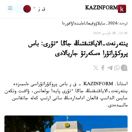
KAZINFORM
ق ز
ترەند:
2026-سايلاۋ
وقيعا
تاعايىنداۋ
اقوردا
13:45, 08 ماۋسىم 2024
ينتەرنەت-الاياقتىقتىڭ جاڭا ءتۇرى: باس
پروكۋراتۋرا ەسكەرتۋ جاريالادى
استانا. KAZINFORM – ق ر باس پروكۋراتۋراسى ەلىمىزدە
ينتەرنەت-الاياقتىقتىڭ جاڭا ءتۇرى پايدا بولعانىن، ۋاقىت وتكەن
سايىن الدانىپ قالعان ادامداردىڭ سانى ارتىپ كەلە جاتقانىن
مالىمدەدى.