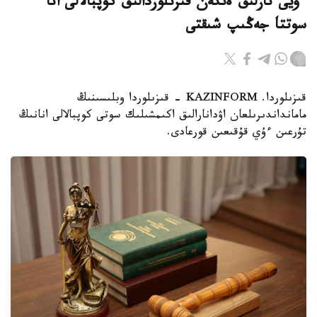
ءۇيى تارلىق ەتكەن قىزىلوردالىق كوپبالالى انا
سوتتا جەڭىپ شىقتى
قىزىلوردا. KAZINFORM - قىزىلوردا وبلىسىنىڭ
مامانداندىرىلعان اۋدانارالىق اكىمشىلىك سوتى كوپبالالى انانىڭ
تۇرعىن ءۇي قۇقىعىن قورعادى.