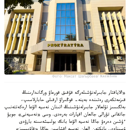
Фото: Максат Шагырбаев/ Kazinform
«الاياقتار جابىرلەنۋشىلەرگە قۇقىق قورعاۋ ورگاندارىنىڭ
قىزمەتكەرى رەتىندە بەينە- قوڭىراۋ ارقىلى حابارلاسىپ،
بەلگىسىز تۇلعالار جابىرلەنۋشىنىڭ اتىنان نەسيە الۋعا ارەكەتتەنىپ
جاتقانى تۋرالى جالعان اقپارات بەرەدى. وسى «نەسيەنى» جويۋ
ءۇشىن دەرەۋ جاڭا نەسيە الۋعا بانك بولىمشەسىنە بارۋدى
ۇسىنادى. بانكتەن العان نەسيە اقشاسىن جاڭا «قاۋىپسىز»