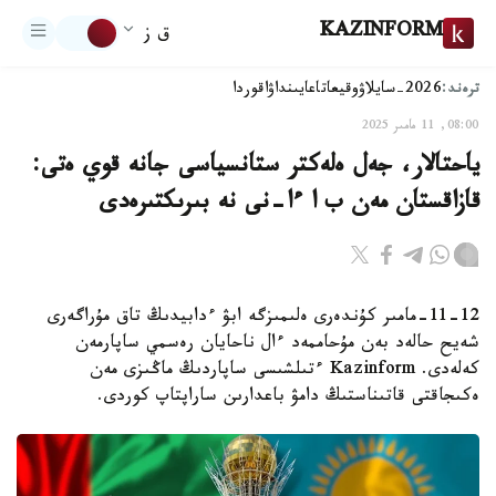
KAZINFORM
ق ز
ترەند:
2026-سايلاۋ
وقيعا
تاعايىنداۋ
اقوردا
08:00, 11 مامىر 2025
ياحتالار، جەل ەلەكتر ستانسياسى جانە قوي ەتى:
قازاقستان مەن ب ا ءا-نى نە بىرىكتىرەدى
11-12-مامىر كۇندەرى ەلىمىزگە ابۋ ءدابيدىڭ تاق مۇراگەرى
شەيح حالەد بەن مۇحاممەد ءال ناحايان رەسمي ساپارمەن
كەلەدى. Kazinform ءتىلشىسى ساپاردىڭ ماڭىزى مەن
ەكىجاقتى قاتىناستىڭ دامۋ باعدارىن ساراپتاپ كوردى.