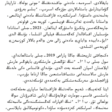
بايقالادى. اسىرەسە، مادەني جاقىندىقتىڭ ءجونى بولەك. تاراپتار
گۋمانيتارلىق باستامالاردى جۇزەگە اسىرىپ، ءبىلىم بەرۋدى
بەلسەندى دامىتۋدا. امىرلىكتەردە قازاقستاننىڭ مادەني اپتالىعى،
«استانا بالەت» تەاترىنىڭ قويىلىمى، كورمە مەن قولونەر
جارمەڭكەسىن وتكىزۋ داستۇرگە اينالعان. 2023-جىلى استانادا
مۇسىلمان اقساقالدار كەڭەسىنىڭ فيليالى اشىلسا، بۇنىڭ الدى
ءابۋ-دابيدە «اباي» مادەني زالى مەن «الەم بالالار كوزىمەن»
كورمەسى اشىلدى.
ەكىجاقتى تاريحتىڭ جاڭا پاراعى 2019-جىلى باستالعانداي.
سول جىلى ب ا ءا- ءنىڭ تۇڭعىش عارىشكەرى بايقوڭىر عارىش
ايلاعىنان اسپان الەمىنە بەت الدى. مۇنداي قاتىناس ەكى ەلدىڭ
عارىش سالاسىنداعى ىنتىماقتاستىعىن جاڭا ارناعا بۇرىپ،
ۇزاقجىلدىق سەرىكسەستىكتى بەكەمدەي تۇسكەندەي.
ايتا كەتەيىك، شەيح حالەدتىڭ قازاقستانعا ساپارى مەملەكەت
باسشىسى قاسىم-جومارت توقايەۆتىڭ ارنايى شاقىرۋنان سوڭ
بولعالى تۇر. ب ا ءا- ءنىڭ اقپارات كەڭىستىگىندەگى مالىمەتكە
سەنسەك، امىرلىكتەر كەزدەسۋدە ساۋدا-ەكونوميكالىق بايلانىس،