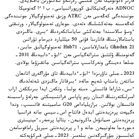
قازىر ەكونوميكا مەن عىلىمي زەرتتەۋ سەكتورىن باقىلايدى.
ADNOC ەنەرگەتيكالىق كورپوراتسياسى، ب ا ءا گەنوميكا
جونىندەگى كەڭەسى مەن ATRC وزىق تەحنولوگيالار جونىندەگى
كەڭەسىنە جەتەكشىلىك ەتەدى. جوعارى تەحنولوگيالار، ورنىقتى
ءوسۋ سالاسىندا جەتەكشى ساياساتكەردىڭ ءبىرى. ماڭىزدى
باستامالارىنىڭ قاتارىنا قۇنى 50 ميلليارد ديرحام تۇراتىن
Ghadan 21 باعدارلاماسىن، Hub71 تەحنولوگيالىق حابىن،
گەنومنىڭ ۇلتتىق ستراتەگياسى مەن ءابۋ-ءدابيدىڭ 2031-
جىلعا دەيىنگى ونەركاسىپ ستراتەگياسىن جاتقىزۋعا بولادى.
2023-جىلى ناۋرىزدا ءابۋ-ءدابيدىڭ تاق مۇراگەرى اتانعان
ساتتەن باستاپ شەيح حالەد ءبىرقاتار ماڭىزدى شەتەلدىك
ءىس-شاراعا قاتىستى. ەستە بولسا، وتكەن ايدا بىرىككەن اراب
امىرلىكتەرىنىڭ اتىنان ريم پاپاسى فرانتسيسكتى جەرلەۋ راسىمىنە
قاتىسقان بولاتىن. برازيلياداعى G20 سامميتىنە قاتىسىپ، وندا
ەگيپەت پرەزيدەنتى ابدەل فاتتاح اس-سيسي جانە فرانسيا
پرەزيدەنتى ەممانۋەل ماكرونمەن، يتاليا پرەمەر-ءمينيسترى
دجوردجا مەلونيمەن جانە و ا ر پرەزيدەنتى سيريل رامافوسامەن
كەلىسسوز جۇرگىزگەنىن بىلەمىز. 2023-جىلى قىركۇيەكتە