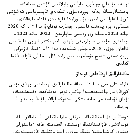
ارينە، مۇنداي جوعارى ساياسي بايلانىس ءۇشىن مەملەكەت
باسشىلارىنىڭ جەكە جۇزدەسۋى، تىكەلەي تاپسىرماسى شەشۋشى
ءرول اتقاراتىنى انىق. بۇل ورايدا قارقىندى قادام بايقالادى.
مىسالى، پرەزيدەنت قاسىم- جومارت توقايەۆ ب ا ءا- گە 2020
جانە 2023-جىلدارى رەسمي ساپارمەن، 2022 جانە 2023-
جىلدارى جۇمىس ساپارىمەن باردى. امىرلىكتەر تاراپى دا قالىس
قالعان جوق، 2018-جىلى شىلدەدە ب ا ءا- ءنىڭ قازىرگى
پرەزيدەنتى شەيح مۇحاممەد بەن زايد ءال ناحايان قازاقستانعا
كەلدى.
حالىقارالىق ارەناداعى قولداۋ
قازاقستان مەن ب ا ءا- نىڭ حالىقارالىق ارەناداعى ورتاق تۇسى
كوزقاراس جاقىندىعىندا جاتىر. قوس مەملەكەت ەگەمەندىك،
اۋماق تۇتاستىعى جانە ىشكى ىستەرگە ارالاسپاۋ قاعيداتتارىنا
بەرىك.
دوستاس ەل استانانىڭ سىرتقى ساياساتتاعى باستامالارىنىڭ
قولداۋشى. قازاقستاننىڭ اوسشك، الەمدىك جانە ءداستۇرلى
دىندەر كوشباسشىلارىنىڭ سەزى، ازىق-تۇلىك قاۋىپسىزدىگى