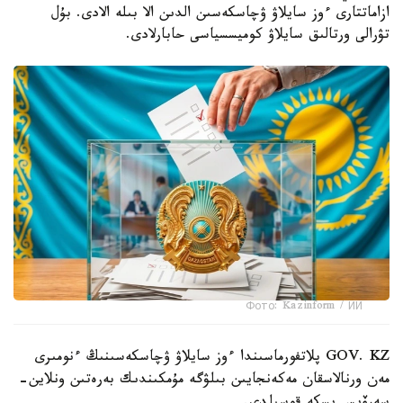
ازاماتتارى ءوز سايلاۋ ۋچاسكەسىن الدىن الا بىلە الادى. بۇل
تۋرالى ورتالىق سايلاۋ كوميسسياسى حابارلادى.
Фото: Kazinform / ИИ
GOV. KZ پلاتفورماسىندا ءوز سايلاۋ ۋچاسكەسىنىڭ ءنومىرى
مەن ورنالاسقان مەكەنجايىن بىلۋگە مۇمكىندىك بەرەتىن ونلاين-