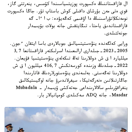
ال قازاقستاننىڭ ەكسپورت پوزيتسياسىندا كۇمىس، ينەرتتى گاز،
قوي ەتى مەن بۇرشاق داقىلى كوش باستاپ تۇر. جاڭا ەكسپورت
نومەنكلاتۋراسىنىڭ دا اۋقىمى كەڭەيۋدە: ب ا ءا- گە
قازاقستاندىق ياحتا، تىڭايتقىش جانە بولات بۇيىمدار
جونەلتىلدى.
ورايى كەلگەندە ينۆەستيتسيالىق جوبالاردى باسا ايتقان ءجون.
2005-2023-جىلدارى ارالىعىندا امىرلىكتەر قازاقستانعا 3,7
ميلليارد ا ق ش دوللارىنا تەڭ تىكەلەي ينۆەستيتسيا قۇيعان.
2022-جىلدىڭ وزىندە كورسەتكىش 416,7 ميلليون ا ق ش
دوللارىنا تەڭەستى. بەلسەندى ينۆەستورلاردىڭ قاتارىندا
جاڭارتىلاتىن ەنەرگەتيكا، سيفرلاندىرۋ جانە لوگيستيكالىق
ينفراقۇرىلىم سالالارىنداعى جەتەكشى ۇيىمدار - Mubadala
،Masdar جانە ADQ سەكىلدى كومپانيالار بار.