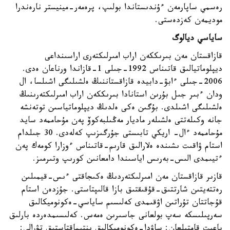
رەسمي ساپارمەن ءۇندىستاندا بولىپ، پرەمەر-مينيستر نارەندرا
موديمەن كەزدەستى.
ساياسي ديالوگ
قازاقستان مەن بىرىككەن اراب امىرلىكتەرى اراسىنداعى
ديپلوماتيالىق قاتىناس 1992-جىلى 1-قازاندا ورناعان ەدى.
2006-جىلى ءابۋ-دابيدە قازاقستاننىڭ ەلشىلىگى اشىلسا، ال
ودان ءبىر جىل بۇرىن استانادا بىرىككەن اراب امىرلىكتەرىنىڭ
ەلشىلىگى اشىلدى. بۇگىن ەكى ەلدىڭ ديپلوماتياسىن توتەنشە
جانە وكىلەتتى ەلشىلەر ماديار مەڭىلبەكوۆ پەن مۇحاممەد سايد
مۇحاممەد ءال- اريكي تابىستى جۇرگىزىپ كەلەدى. 30 جىلدام
استام ۋاقىت ىشىندە ەلارالىق قارىم-قاتىناس ءوزارا كومەك پەن
ءتيىمدى الىس-بەرىس اياسىندا دامعانىن كورىپ وتىرمىز.
قازىر قازاقستان مەن امىرلىكتەردىڭ ەكىجاقتى ءىس-قيمىلىن
رەتتەيتىن شارتتىق-قۇقىقتىق بازا قالىپتاستى. جۇزدەن استام
قۇجاتتان تۇراتىن اۋقىمدى كەلىسىم ساياسي-ەكونوميكالىق
سەرپىلىسكە سەپ بولعانى جاسىرىن ەمەس. كەلىسىمدەردە بارلىق
باعىت قامتىلعان: ساۋدا-ەكونوميكالىق ىنتىماقتاستىق تۋرالى: