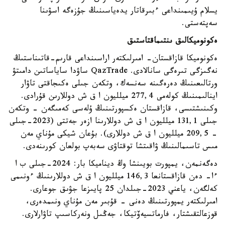
يسلام ۇيىمىنداعى ءبىرقاتار يدەياسىنىڭ جۇزەگە اسۋىنا
سەپتەستى.
ەكونوميكالىق ىنتىماقتاستىق
ەكونوميكا قازاقستان- امىرلىكتەر اراسىنداعى قارىم-قاتىناستىڭ
نەگىزگى تىرەگى سانالادى. QazTrade ساۋدا ساياساتىن دامىتۋ
ورتالىعىنىڭ دەرەگىنە سەنسەك، وتكەن جىلى ەكىجاقتى تاۋار
اينالىمىنىڭ كولەمى 277,4 ميلليون ا ق ش دوللارىن قۇرادى.
وكىنىشتىسى، قازاقستان ەكسپورتىنىڭ ۇلەسى كەمىگەن - وتكەن
جىلى 131,1 ميلليون ا ق ش دوللارىنا ازەر جەتتى (2023-جىلى
- 209,5 ميلليون ا ق ش دوللارى). بۇعان شيكى مۇناي مەن
مىس تاسىمالىنىڭ ۋاقىتشا توقتاۋى سەبەپ بولعان كورىنەدى.
دەگەنمەن، يمپورت بويىنشا وڭ ديناميكا بار: 2024-جىلى ب ا
ءا- دەن قازاقستانعا 146,3 ميلليون ا ق ش دوللارىنىڭ ءونىمى
كەلگەن، ياعني 2023-جىلدان 25 پايىزعا جۋىق جوعارى.
امىرلىكتەر يمپورتىنىڭ دەنى - قۇبىر مەن مۇناي ونىمدەرى،
قوزعالتقىشتار، فارماتسيەۆتيكا، جەڭىل ونەركاسىپ تاۋارلارى.