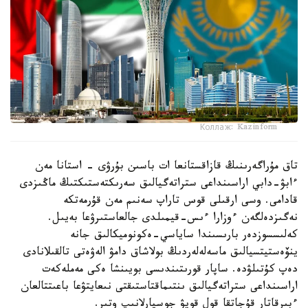
Коллаж: Kazinform
تاق مۇراگەرىنىڭ قازاقستانعا ات باسىن بۇرۋى - استانا مەن
ءابۋ-دابي اراسىنداعى ستراتەگيالىق سەرىكتەستىكتىڭ ماڭىزدى
قادامى. وسى ارقىلى قوس تاراپ سەنىم مەن قۇرمەتكە
نەگىزدەلگەن ءوزارا ءىس-قيمىلدى جالعاستىرۋعا بەيىل.
كەلىسسوزدەر بارىسىندا ساياسي-ەكونوميكالىق جانە
ينۆەستيتسيالىق ماسەلەلەردىڭ بولاشاق دامۋ الەۋەتى تالقىلانادى
دەپ كۇتىلۋدە. ساپار قورىتىندىسى بويىنشا ەكى مەملەكەت
اراسىنداعى ستراتەگيالىق ىنتىماقتاستىقتى نىعايتۋعا باعىتتالعان
ءبىرقاتار قۇجاتقا قول قويۋ جوسپارلانىپ وتىر.