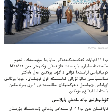
Фото: wam.ae
ب ا ءا اقپارات كەڭىستىگىندەگى حابارعا سۇيەنسەك، شەيح
حالەدتىڭ ساپارى بارىسىندا قازاقستان ۇكىمەتى مەن Masdar
كومپانياسى اراسىندا قۋاتى 1 گۆت بولاتىن جەل ەلەكتر
ستانتسياسىن سالۋ تۋرالى كەلىسىمگە قول قويىلماق. جوبا ورتالىق
ازياداعى «جاسىل ەنەرگەتيكا» سالاسىنداعى ءىرى بىرلەسكەن
باستاماعا اينالۋى مۇمكىن.
گۋمانيتارلىق جانە مادەني بايلانىس
قازاقستان مەن ب ا ءا اراسىنداعى رۋحاني ۇندەستىك بۇرىننان