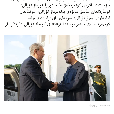
ينۆەستيتسيالاردى كوتەرمەلەۋ جانە ءوزارا قورعاۋ تۋرالى؛
قوسارلانعان سالىق سالۋدى بولدىرماۋ تۋرالى؛ سوتتالعان
ادامداردى بەرۋ تۋرالى؛ سونداي-اق ازاماتتىق جانە
كوممەرتسيالىق ىستەر بويىنشا قۇقىقتىق كومەك تۋرالى شارتتار بار.
Фото: wam.ae