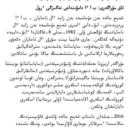
تاق مۇراگەرى: ب ا ءا دامۋىنداعى نەگىزگى ءرول
شەيح حالەد بەن مۇحاممەد بەن زايد ءال ناحايان - ب ا ءا
پرەزيدەنتى، ابۋ-دابي ءامىرى شەيح مۇحاممەد بەن زايد ءال
ناحاياننىڭ تۇڭعىش ۇلى. 1982-جىلى 8-قاڭتاردا ءابۋ-دابيدە
دۇنيەگە كەلگەن. جارى فاتيما بينت سۋرۋر ءال ناحايان ەكەۋى
ءتورت بالا تاربيەلەۋدە. ساياساتتا بەلسەندى، ستراتەگيالىق
رەفورمالارعا ارالاساتىن ەل باسشىلىعىنىڭ جاڭا بۋىنى سانالادى.
مۇراگەر اريزونا مەملەكەتتىك ۋنيۆەرسيتەتىن (ساياساتتانۋ بويىنشا
باكالاۆريات) جانە دجوردجتاۋن ۋنيۆەرسيتەتىن (حالىقارالىق
قاتىناستار بويىنشا ماگيستراتۋرا) بىتىرگەن. وعان قوسا لوندون
كورولدىك كوللەدجىندە اسكەري عىلىم دوكتورى دارەجەسىن
الىپ، الەمدىك كوشباسشىلارىن دايارلايتىن ساندحەرست
كورولدىك اسكەري اكادەمياسىندا (ۇلى بريتانيا) اسكەري
دايارلىقتان وتكەن.
2016-جىلدان باستاپ شەيح حالەد ۇلتتىق قاۋىپسىزدىك
سالاسىندا ءبىرقاتار جوعارى لاۋازىمدا بولدى، ونىڭ ىشىندە