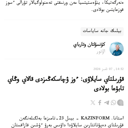
ەنەرگەتيكا، ينۆەستيتسيا مەن ورنىقتى تەحنولوگيالار تۋرالى ءسوز
قوزعايتىن بولادى.
بيلىك جانە ساياسات
كۇنسۇلتان وتارباي
اۆتور
14:52, 07 تامىز 2026
قۇرىلتاي سايلاۋى: ءوز ۋچاسكەڭىزدى قالاي وڭاي
تابۋعا بولادى
استانا. KAZINFORM - بيىل 23-تامىزعا بەلگىلەنگەن
قۇرىلتاي دەپۋتاتتارىن سايلاۋدا داۋىس بەرۋ ءۇشىن قازاقستان