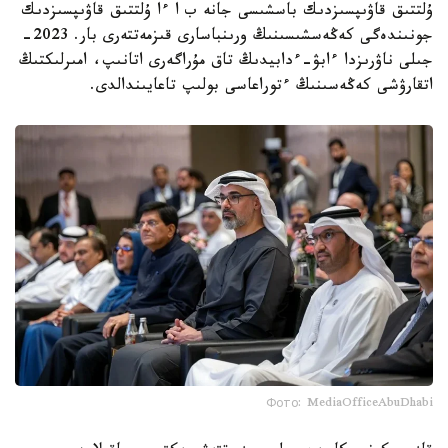
ۇلتتىق قاۋىپسىزدىك باسشىسى جانە ب ا ءا ۇلتتىق قاۋىپسىزدىك
جونىندەگى كەڭەسشىسىنىڭ ورىنباسارى قىزمەتتەرى بار. 2023-
جىلى ناۋرىزدا ءابۋ-ءدابيدىڭ تاق مۇراگەرى اتانىپ، امىرلىكتىڭ
اتقارۋشى كەڭەسىنىڭ ءتوراعاسى بولىپ تاعايىندالدى.
Фото: MediaOfficeAbuDhabi