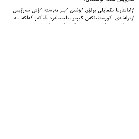
سەرۆيس ىسكە قوسىلدى.
ازاماتتارعا ىڭعايلى بولۋى ءۇشىن ءبىر مەزەتتە ءۇش سەرۆيس
ازىرلەندى. كورسەتىلگەن گيپەرسىلتەمەلەردىڭ كەز كەلگەنىنە
ءوتۋ ارقىلى سايلاۋشى ءوزىنىڭ ءوڭىرىن تاڭداپ، ج س ن
ەنگىزىپ، سايلاۋ ۋچاسكەسىنىڭ ءنومىرىن، سونداي-اق ونىڭ
مەكەنجايىن بىلە الادى.
Фото: ОСК