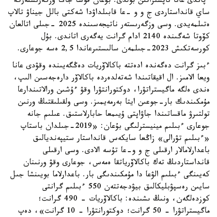
ءپاندى عانا تاپسىراتىن بولدى. بۇعان قوسا جاڭا وزگەرىستەرگە
ساي قانداستاردى ج و و -عا قابىلداۋدا شەكتى بالل جيناۋ تالاپ
ەتىلمەيدى. وسى وزگەرىستەر ناتيجەسىندە 2025 -جىلى اتالعان
كۆوتا شەگىندە 2140 ادام گرانت يەگەرى اتاندى. بۇل
كورسەتكىش 2023-جىلمەن سالىستىرعاندا 2,5 ەسە جوعارى.
ءبىز گرانت دەگەندە ادەتتە باكالاۆريات دەڭگەيىندە وقۋدى عانا
ويعا الامىز. ال اقيقاتىندا شەتەلدەردە باكالاۆر دارەجەسىن الىپ،
ەندى ەلگە ماگيستراتۋرا، دوكتورانتۋرا وقۋ ءۇشىن ورالاتىندارعا
مۇمكىندىك بار-جوعىن ايتا بەرمەيمىز. وسى ولقىلىقتىڭ ورنىن
تولتىرۋ ماقساتىندا جاۋاپتى ۇيىمعا حابارلاستىق. عىلىم جانە
جوعارى ءبىلىم مينيسترلىگى بۇعان: «2019-جىلدان باستاپ
«ءبىلىم تۋرالى» زاڭعا سايكەس قانداستار ستيپەنديالىق
باعدارلامالار ارقىلى ج و و-عا تۇسە الادى. وسى ارقىلى
قانداستاردىڭ تەك باكالاۆرياتقا ەمەس، جوعارى وقۋ ورنىنان
كەيىنگى ءبىلىم الۋعا دا مۇمكىندىگى بار. باعدارلاما بويىنشا جىل
سايىن رەسپۋبليكالىق بيۋدجەتتەن 550 ءبىلىم گرانتى
كوزدەلگەن، ونىڭ ىشىندە: باكالاۆريات - 490 گرانت؛
ماگيستراتۋرا - 50 گرانت؛ دوكتورانتۋرا - 10 گرانت»، دەپ