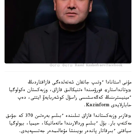
Фото: Фото: Rasul Kusherbaev/Facebook
مۇنى استانادا ءوتىپ جاتقان شەتەلدەگى قازاقتاردىڭ
«وتانداستار» فورۋمىندا ەتنيكالىق قازاق، وزبەكستان ەكولوگيا
ءمينيسترىنىڭ كەڭەسشىسى راسۋل كوشەربايەۆ ايتتى، دەپ
حابارلايدى Kazinform.
«قازىر وزبەكستاندا قازاق تىلىندە ءبىلىم بەرەتىن 370 كە جۋىق
مەكتەپ بار. بۇل ءبىلىم وردالارىندا ماتەماتيكا، حيميا، بيولوگيا
سياقتى ءبىرقاتار پاندەر بويىنشا مۇعالىمدەر جەتىسپەيدى.