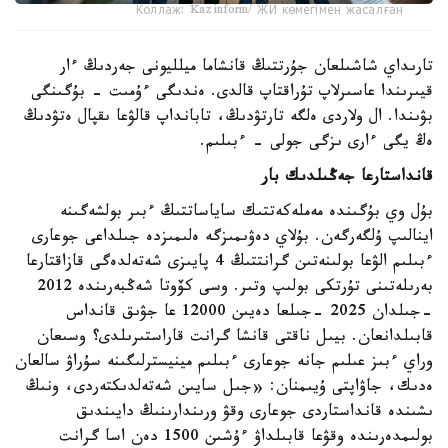
Коллаж: Kazinform/ ЖИ көмегімен жасалған
تارىداي شاشىلعان جۇرتتىڭ قانشاما ميلليونى جەردىڭ ءار
قيىرىندا عاسىرلاپ تۇراقتاپ قالدى. ەندىگى ءۇمىت - بۇگىنگى
بۋىندا. ال ولاردى ەلگە تارتۋدىڭ، تابانداپ قالۋعا ىقپال ەتۋدىڭ
ەڭ يگى ءارى ىزگى جولى - ءبىلىم.
قانداستارعا جەڭىلدىك بار
بۇل وي بۇگىندە مەملەكەتتىك ساياساتتىڭ ءبىر بولشەگىنە
اينالىپ ۇلگەرگەن. بۇلاي دەۋىمىزگە ەلىمىزدە جىلداعى جوعارى
ءبىلىم الۋعا بولىنەتىن گرانتتىڭ 4 پايىزى شەتەلدەگى قازاقتارعا
بەرىلەتىنى تۇرتكى بولىپ وتىر. وسى كۆوتا شەڭبەرىندە 2012
-جىلدان 2025 -جىلعا دەيىن 12000 عا جۋىق قانداس
قابىلدانعان. بيىل ناقتى قانشا گرانت قاراستىرىلدى؟ وسىعان
وراي ءبىز عىلىم جانە جوعارى ءبىلىم مينيسترلىگىنە سۇراۋ سالعان
ەدىك، جاۋاپتى ۇيىمنان: «جىل سايىن شەتەلدىكتەردى، ونىڭ
ىشىندە قانداستاردى جوعارى وقۋ ورىندارىنىڭ دايىندىق
بولىمدەرىندە وقۋعا قابىلداۋ ءۇشىن 1500 دەن اسا گرانت