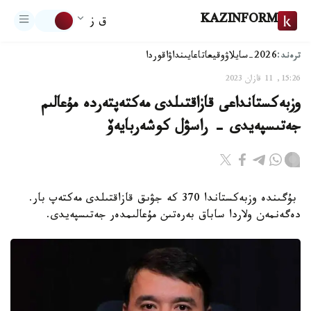
KAZINFORM
ق ز
ترەند:
2026-سايلاۋ
وقيعا
تاعايىنداۋ
اقوردا
15:26, 11 قازان 2023
وزبەكستانداعى قازاقتىلدى مەكتەپتەردە مۇعالىم
جەتىسپەيدى - راسۋل كوشەربايەۆ
بۇگىندە وزبەكستاندا 370 كە جۋىق قازاقتىلدى مەكتەپ بار.
دەگەنمەن ولاردا ساباق بەرەتىن مۇعالىمدەر جەتىسپەيدى.