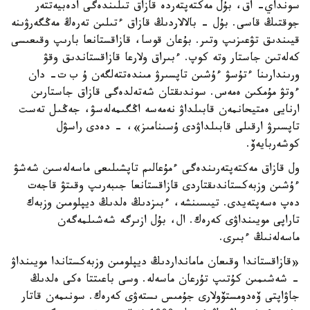
سونداي- اق، بۇل مەكتەپتەردە قازاق تىلىندەگى ادەبيەتتەر
جوقتىڭ قاسى. بۇل - بالالاردىڭ قازاق ءتىلىن تەرەڭ مەڭگەرۋىنە
قيىندىق تۋعىزىپ وتىر. بۇعان قوسا، قازاقستانعا بارىپ وقىعىسى
كەلەتىن جاستار وتە كوپ. ءبىراق ولارعا قازاقستاندىق وقۋ
ورىندارىنا ءتۇسۋ ءۇشىن تاپسىرۋ مىندەتتەلگەن ۇ ب ت- دان
ءوتۋ مۇمكىن ەمەس. سوندىقتان شەتەلدەگى قازاق جاستارىن
ارنايى ەمتيحانمەن قابىلداۋ نەمەسە اڭگىمەلەسۋ، جەڭىل تەست
تاپسىرۋ ارقىلى قابىلداۋدى ۇسىنامىز»، - دەدى راسۋل
كوشەربايەۆ.
ول قازاق مەكتەپتەرىندەگى ءمۇعالىم تاپشىلىعى ماسەلەسىن شەشۋ
ءۇشىن وزبەكستاندىقتاردى قازاقستانعا جىبەرىپ وقىتۋ قاجەت
دەپ ەسەپتەيدى. تيىسىنشە، ءبىزدىڭ ەلدىڭ ديپلومىن وزبەك
تاراپى مويىنداۋى كەرەك. ال، بۇل ازىرگە شەشىلمەگەن
ماسەلەنىڭ ءبىرى.
«قازاقستاندا وقىعان مامانداردىڭ ديپلومىن وزبەكستاندا مويىنداۋ
- شەشىمىن كۇتىپ تۇرعان ماسەلە. وسى باعىتتا ەكى ەلدىڭ
جاۋاپتى ۆەدومستۆولارى جۇمىس ىستەۋى كەرەك. سونىمەن قاتار