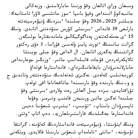
وسىعان وراي اتالعان وقۋ ورنىنا حابارلاستىق. وزبەكالى
جانىبەكوۆ اتىنداعى وقپۋ باسپا ءسوز حاتشىسى لاۋرا تاستانبەك:
«بىلتىر 2025-2026 وقۋ جىلىندا ءبىزدىڭ ۋنيۆەرسيتەتتە
بارلىعى 39 قانداس ءبىرىنشى كۋرس ستۋدەنتى اتاندى. ونىڭ
15 ءى مەملەكەتتەن پەداگوگيكالىق ماماندىقتارعا بولىنگەن
گرانت سانىنىڭ ءتورت پايىز ۇلەسىن قۇراسا، 3 ەۋى رەكتور
گرانتىنىڭ يەگەرى اتانعان. ال الداعى وقۋ جىلى بويىنشا
تالاپكەرلەردەن قۇجات قابىلدانىپ جاتىر. ءوزىڭىز جوعارىداعى
حابارلاندىرۋدان بايقاعانىڭىزداي، قانداستارعا قولداۋ
كورسەتىلىپ كەلەدى. نەگىزى شەتەلدىك ستۋدەنتتەر وتاندىق ج
و و-نىڭ بارىندە وقۋ بارىسىندا جاتاقحاناعا اقى تولەپ
تۇراقتايدى. بىزدە بيىل العاش رەت ولاردى ءبىرىنشى وقۋ
جىلىندا تەگىن جاتىن ورىنمەن قامتىپ وتىرمىز. وقۋعا
تاپسىرۋدان باستاپ، ءتۇسىپ، ءبىتىرىپ شىعۋىنا دەيىن
قانداستارعا جەڭىلدىك قاراستىرىلعان»، دەپ اتاپ ءوتتى.
ونىڭ ايتۋىنشا، ۋنيۆەرسيتەت قانداستاردىڭ كەلۋىنە، گرانتقا
تۇسۋىنە، ءساتتى ءتامامداپ شىعۋىن بارىنشا قالايدى. ويتكەنى