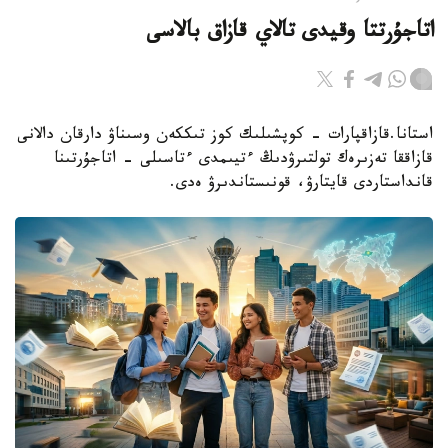
اتاجۇرتتا وقيدى تالاي قازاق بالاسى
استانا.قازاقپارات - كوپشىلىك كوز تىككەن وسىناۋ دارقان دالانى
قازاققا تەزىرەك تولتىرۋدىڭ ءتيىمدى ءتاسىلى - اتاجۇرتىنا
قانداستاردى قايتارۋ، قونىستاندىرۋ ەدى.