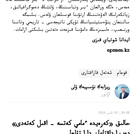
ايعاقتايدى. ويتكەنى يگەرىلگەن ءار گرانت - ءبىر جاستىڭ عانا
ەمەس، ەلگە ورالعان ءبىر وتباسىنىڭ، ۇلتتىڭ دەموگرافيالىق،
زياتكەرلىك الەۋەتىنىڭ ارتۋىنا قوسىلعان ۇلەس. بىلىمگە
سالىنعان ينۆەستيتسيانىڭ تۇپكى ناتيجەسى - تاريحي وتانىنا
ورنىعىپ، ەلىمىزدىڭ دامۋىنا قىزمەت ەتەتىن بىلىكتى ازامات.
ايدانا شوتباي قىزى
egemen.kz
قوعام
شەتەل قازاقتارى
ريزابەك نۇسىپبەك ۇلى
اۆتور
20:08, 03 تامىز 2026
حالىق «كەرەيدە ءمامي كەتسە - اقىل كەتەدى»