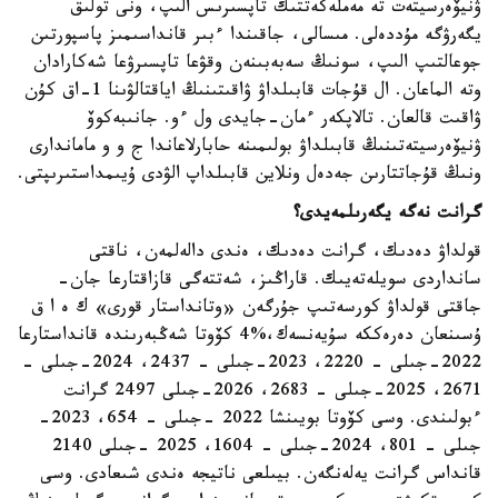
ۋنيۆەرسيتەت تە مەملەكەتتىك تاپسىرىس الىپ، ونى تولىق
يگەرۋگە مۇددەلى. مىسالى، جاقىندا ءبىر قانداسىمىز پاسپورتىن
جوعالتىپ الىپ، سونىڭ سەبەبىنەن وقۋعا تاپسىرۋعا شەكارادان
وتە الماعان. ال قۇجات قابىلداۋ ۋاقىتىنىڭ اياقتالۋىنا 1-اق كۇن
ۋاقىت قالعان. تالاپكەر ءمان-جايدى ول ءو. جانىبەكوۆ
ۋنيۆەرسيتەتىنىڭ قابىلداۋ بولىمىنە حابارلاعاندا ج و و ماماندارى
ونىڭ قۇجاتتارىن جەدەل ونلاين قابىلداپ الۋدى ۇيىمداستىرىپتى.
گرانت نەگە يگەرىلمەيدى؟
قولداۋ دەدىك، گرانت دەدىك، ەندى دالەلمەن، ناقتى
سانداردى سويلەتەيىك. قاراڭىز، شەتتەگى قازاقتارعا جان-
جاقتى قولداۋ كورسەتىپ جۇرگەن «وتانداستار قورى» ك ە ا ق
ۇسىنعان دەرەككە سۇيەنسەك،%4 كۆوتا شەڭبەرىندە قانداستارعا
2022-جىلى – 2220، 2023-جىلى – 2437، 2024-جىلى –
2671، 2025-جىلى – 2683، 2026-جىلى 2497 گرانت
ءبولىندى. وسى كۆوتا بويىنشا 2022 -جىلى – 654، 2023-
جىلى – 801، 2024-جىلى – 1604، 2025 -جىلى 2140
قانداس گرانت يەلەنگەن. بيىلعى ناتيجە ەندى شىعادى. وسى