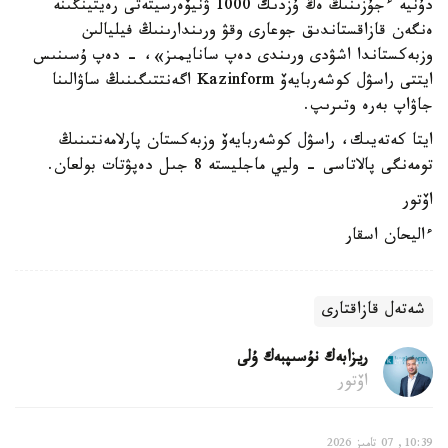
دۇنيە ءجۇزىنىڭ ەڭ ۇزدىك 1000 ۋنيۆەرسيتەتى رەيتينگىنە
ەنگەن قازاقستاندىق جوعارى وقۋ ورىندارىنىڭ فيليالىن
وزبەكستاندا اشۋدى ورىندى دەپ سانايمىز»، - دەپ ۇسىنىس
ايتتى راسۋل كوشەربايەۆ Kazinform اگەنتتىگىنىڭ ساۋالىنا
جاۋاپ بەرە وتىرىپ.
ايتا كەتەيىك، راسۋل كوشەربايەۆ وزبەكستان پارلامەنتىنىڭ
تومەنگى پالاتاسى - وليي ماجليستە 8 جىل دەپۋتات بولعان.
اۆتور
ءاليحان اسقار
شەتەل قازاقتارى
ريزابەك نۇسىپبەك ۇلى
اۆتور
10:39, 07 تامىز 2026