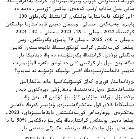
كورسەتكىشتەردەن كورىپ وتىرعانىمىزداي، گرانت يەگەرلەرىنىڭ
سانى جىل ساناپ ارتىپ كەلەدى. جاقسى ءۇردىس. دەسە دە
ءالى كۇنگە قانداستارعا بولىنگەن گرانتتىڭ يگەرىلۋى 100
پايىزعا جەتپەگەن. مىسالى، وسىعان دەيىن قانداستارعا بولىنگەن
گرانتتىڭ 2022-جىلى – 29، 2023 -جىلى – 32، 2024
-جىلى – 60، 2025 -جىلى 79 پايىزى يگەرىلگەن. وسى
جىلعى كورسەتكىش گرانت كونكۋرسىنىڭ ناتيجەسىنەن كەيىن
بەلگىلى بولادى. گرانتتىڭ يگەرىلۋىندە دە وڭ ديناميكا بار.
دەگەنمەن سول بار گرانتتى ءالى دە تولىق يگەرە الماۋىمىزعا،
كەيبىر قانداستارىمىزدىڭ اقىلى بولىمگە تۇسۋىنە نە سەبەپ؟
«وتانداستار قورى» كەاق كوممۋنيكاتسيا جانە حالىقارالىق
ىنتىماقتاستىق دەپارتامەنتىنىڭ باسقارۋشى ديرەكتورى ديدار
بولات بۇل سۇراققا جاۋاپتى ءتۇسىنۋ ءۇشىن الدىمەن وڭ
ديناميكاعا قالاي قول جەتكىزگەنىمىزدى ۇعۋىمىز كەرەك ەكەنىن
جەتكىزدى. جوعارىداعى كورسەتكىشتەن بايقاعانىمىزداي، 2023-
جىلعا دەيىن بولىنگەن گرانتتاردىڭ يگەرىلۋ دەڭگەيى %50 عا دا
جەتپەدى. بۇل جاعدايدىڭ بىرنەشە نەگىزگى سەبەبى بار.