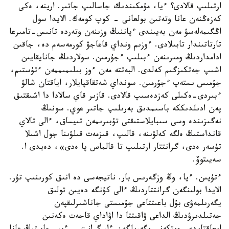
ارتىلىپ قالادى؟ ءيا، مۇمكىندىك جاسالىپ جاتىر. ارينە، ەكى
كەزەڭنەن عانا وتەتىن بولعانى - كوپ كومەك. الايدا سول
اڭگىمەلەسۋ مەن بەيىندى ءپاننىڭ وزىنەن وتەردە تانىس-تامىرعا
تارتاتىندار تابىلادى. ءوزىم ونداي قاعاجۋ كورمەسەم دە، جاقىن
ادامداردىڭ ومىرىنەن ءبىلىپ ءجۇرمىن. سولاردىڭ جانايقايىن
اشىپ جەتكىزگىم كەلدى. البەتتە مەن ءوز بىلىمىممەن ءتۇستىم،
جۇمىس ىستەپ ءجۇرمىن. سونداي شەتقاقپايلار، اياقتان شالۋ
ءبىردى-ەكىلى كەزدەسىپ قالادى. قازىر قاي سالادا دا اشىقتىق
پەن ادىلدىككە باسىمدىق بەرىلىپ جاتىر عوي. سونىڭ
نەگىزىندە وسى سىبايلاستىقتى تۇبىرىمەن تىيساق، ءالى تالاي
قانداستىڭ ەلگە كەلۋىنە، قالىپ، قىزمەت قىلۋىنا جول اشىلا
تۇسەر ەدى، گرانتتار ارتىلىپ تا قالماس پا ەدى»، دەيدى ا.
سەيىتوۆ.
ءتۇيىن. ءيا، وڭ وزگەرىس بار. ناتيجەسى دە انىق كورىنىپ تۇر.
الايدا بولىنگەن گرانتتاردىڭ ءالى كۇنگە دەيىن تولىق
يگەرىلمەۋى بۇل باعىتتاعى جۇمىستى جاناشىرلىقپەن
جەتىلدىرۋدىڭ الداعى ۋاقىتتا دا اۋاداي قاجەت ەكەنىن