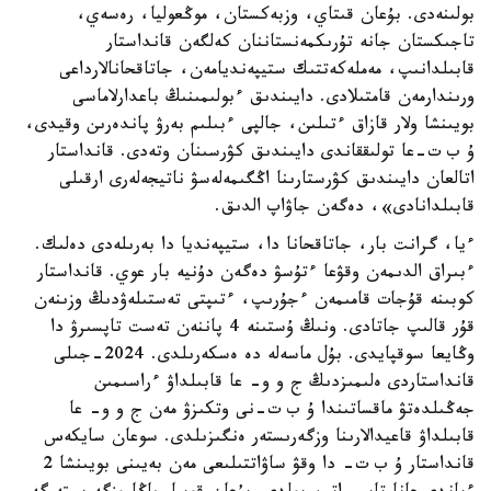
بولىنەدى. بۇعان قىتاي، وزبەكستان، موڭعوليا، رەسەي،
تاجىكستان جانە تۇرىكمەنستاننان كەلگەن قانداستار
قابىلدانىپ، مەملەكەتتىك ستيپەنديامەن، جاتاقحانالارداعى
ورىندارمەن قامتىلادى. دايىندىق ءبولىمىنىڭ باعدارلاماسى
بويىنشا ولار قازاق ءتىلىن، جالپى ءبىلىم بەرۋ پاندەرىن وقيدى،
ۇ ب ت-عا تولىققاندى دايىندىق كۋرسىنان وتەدى. قانداستار
اتالعان دايىندىق كۋرستارىنا اڭگىمەلەسۋ ناتيجەلەرى ارقىلى
قابىلدانادى»، دەگەن جاۋاپ الدىق.
ءيا، گرانت بار، جاتاقحانا دا، ستيپەنديا دا بەرىلەدى دەلىك.
ءبىراق الدىمەن وقۋعا ءتۇسۋ دەگەن دۇنيە بار عوي. قانداستار
كوبىنە قۇجات قامىمەن ءجۇرىپ، ءتىپتى تەستىلەۋدىڭ وزىنەن
قۇر قالىپ جاتادى. ونىڭ ۇستىنە 4 پاننەن تەست تاپسىرۋ دا
وڭايعا سوقپايدى. بۇل ماسەلە دە ەسكەرىلدى. 2024-جىلى
قانداستاردى ەلىمىزدىڭ ج و و- عا قابىلداۋ ءراسىمىن
جەڭىلدەتۋ ماقساتىندا ۇ ب ت-نى وتكىزۋ مەن ج و و- عا
قابىلداۋ قاعيدالارىنا وزگەرىستەر ەنگىزىلدى. سوعان سايكەس
قانداستار ۇ ب ت- دا وقۋ ساۋاتتىلىعى مەن بەيىنى بويىنشا 2