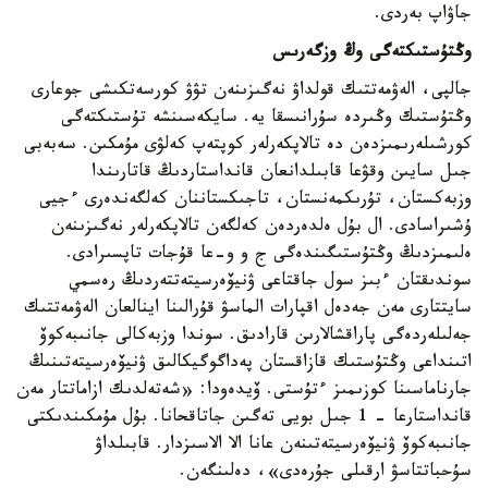
جاۋاپ بەردى.
وڭتۇستىكتەگى وڭ وزگەرىس
جالپى، الەۋمەتتىك قولداۋ نەگىزىنەن تۋۋ كورسەتكىشى جوعارى
وڭتۇستىك وڭىردە سۇرانىسقا يە. سايكەسىنشە تۇستىكتەگى
كورشىلەرىمىزدەن دە تالاپكەرلەر كوپتەپ كەلۋى مۇمكىن. سەبەبى
جىل سايىن وقۋعا قابىلدانعان قانداستاردىڭ قاتارىندا
وزبەكستان، تۇرىكمەنستان، تاجىكستاننان كەلگەندەرى ءجيى
ۇشىراسادى. ال بۇل ەلدەردەن كەلگەن تالاپكەرلەر نەگىزىنەن
ەلىمىزدىڭ وڭتۇستىگىندەگى ج و و-عا قۇجات تاپسىرادى.
سوندىقتان ءبىز سول جاقتاعى ۋنيۆەرسيتەتتەردىڭ رەسمي
سايتتارى مەن جەدەل اقپارات الماسۋ قۇرالىنا اينالعان الەۋمەتتىك
جەلىلەردەگى پاراقشالارىن قارادىق. سوندا وزبەكالى جانىبەكوۆ
اتىنداعى وڭتۇستىك قازاقستان پەداگوگيكالىق ۋنيۆەرسيتەتىنىڭ
جارناماسىنا كوزىمىز ءتۇستى. ۆيدەودا: «شەتەلدىك ازاماتتار مەن
قانداستارعا - 1 جىل بويى تەگىن جاتاقحانا. بۇل مۇمكىندىكتى
جانىبەكوۆ ۋنيۆەرسيتەتىنەن عانا الا الاسىزدار. قابىلداۋ
سۇحباتتاسۋ ارقىلى جۇرەدى»، دەلىنگەن.