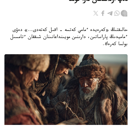
دەپ ارداقتاعان دارا تۇلعا
حالىقتىڭ «كەرەيدە ءمامي كەتسە - اقىل كەتەدى...» دەۋى
ءماميدىڭ پاراساتىن، دارىنىن مويىنداعانىنان شىققان ءتامسىل
بولسا كەرەك.