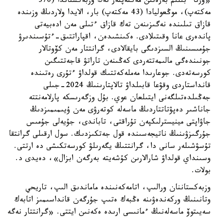
«ورتا ءبىلىم بەرەتىن مەكتەپتەر تەك وزبەكستاندا (370
مەكتەپ)، موڭعوليادا (43 مەكتەپ) بار، الايدا ولاردىڭ وزىندە
قازاق تىلىندە نەگىزىنەن تەك قازاق ءتىلى مەن ادەبيەتى
پاندەرى عانا وقىتىلادى. ەكىنشىدەن، اقپاراتتىق-ءتۇسىندىرۋ
جۇمىسىنىڭ السىزدىگى بايقالادى، گرانتتار مەن كۆوتالار
جونىندەگى مالىمەتتەردى كەڭىنەن تاراتۋ قاجەتتىگىن
كورسەتەدى. جوعارىدا مەملەكەتتىك قولداۋ ءتۇرى رەتىندە
قانداستاردى وقۋعا قابىلداۋ تالاپتارىنىڭ 2024-جىلى
جەڭىلدەتىلگەنى ايتىلعان عوي. بۇل وزگەرىسكە پارلامەنتتە
جاناشىر دەپۋتاتتاردىڭ ماسەلە كوتەرۋى مەن ۇيىمىمىزدىڭ
جاۋاپتى مينيسترلىكپەن تۇراقتى، تاباندى، جۇيەلى جۇمىس
جۇرگىزۋىنىڭ ناتيجەسىندە قول جەتكىزدىك. سول ارقىلى گرانتقا
تۇسۋشىلەر سانى دا، گرانتتىڭ يگەرىلۋ كورسەتكىشى دە ارتتى.
وسىنداي قولداۋ شارالارىن كۇشەيتە بەرگەن ابزال»، دەيدى د.
بولات.
وزبەكستاننان ورالىپ، اتامەكەنىندە ماماندىق الىپ، تاريحي
وتانىنىڭ وركەندەۋىنە ەڭبەك ەتىپ جۇرگەن قانداسىمىز اتابەك
سەيىتوۆ ماسەلەنىڭ ءمانىسى ارىدە ەكەنىن ايتتى. «گرانتتار نەگە