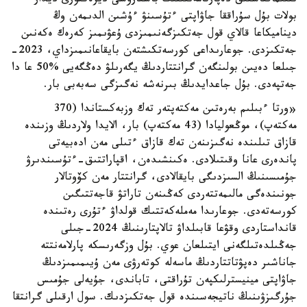
ىنتىماقتاستىق دەپارتامەنتىنىڭ باسقارۋشى ديرەكتورى ديدار
بولات بۇل سۇراققا جاۋاپتى ءتۇسىنۋ ءۇشىن الدىمەن وڭ
ديناميكاعا قالاي قول جەتكىزگەنىمىزدى ۇعۋىمىز كەرەك ەكەنىن
جەتكىزدى. جوعارىداعى كورسەتكىشتەن بايقاعانىمىزداي، 2023-
جىلعا دەيىن بولىنگەن گرانتتاردىڭ يگەرىلۋ دەڭگەيى %50 عا دا
جەتپەدى. بۇل جاعدايدىڭ بىرنەشە نەگىزگى سەبەبى بار.
«ورتا ءبىلىم بەرەتىن مەكتەپتەر تەك وزبەكستاندا (370
مەكتەپ)، موڭعوليادا (43 مەكتەپ) بار، الايدا ولاردىڭ وزىندە
قازاق تىلىندە نەگىزىنەن تەك قازاق ءتىلى مەن ادەبيەتى
پاندەرى عانا وقىتىلادى. ەكىنشىدەن، اقپاراتتىق-ءتۇسىندىرۋ
جۇمىسىنىڭ السىزدىگى بايقالادى، گرانتتار مەن كۆوتالار
جونىندەگى مالىمەتتەردى كەڭىنەن تاراتۋ قاجەتتىگىن
كورسەتەدى. جوعارىدا مەملەكەتتىك قولداۋ ءتۇرى رەتىندە
قانداستاردى وقۋعا قابىلداۋ تالاپتارىنىڭ 2024-جىلى
جەڭىلدەتىلگەنى ايتىلعان عوي. بۇل وزگەرىسكە پارلامەنتتە
جاناشىر دەپۋتاتتاردىڭ ماسەلە كوتەرۋى مەن ۇيىمىمىزدىڭ
جاۋاپتى مينيسترلىكپەن تۇراقتى، تاباندى، جۇيەلى جۇمىس
جۇرگىزۋىنىڭ ناتيجەسىندە قول جەتكىزدىك. سول ارقىلى گرانتقا