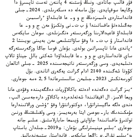
قۇر قالىپ جاتادى. ونىڭ ۇستىنە 4 پاننەن تەست تاپسىرۋ دا
وڭايعا سوقپايدى. بۇل ماسەلە دە ەسكەرىلدى. 2024-جىلى
قانداستاردى ەلىمىزدىڭ ج و و- عا قابىلداۋ ءراسىمىن
جەڭىلدەتۋ ماقساتىندا ۇ ب ت-نى وتكىزۋ مەن ج و و- عا
قابىلداۋ قاعيدالارىنا وزگەرىستەر ەنگىزىلدى. سوعان سايكەس
قانداستار ۇ ب ت- دا وقۋ ساۋاتتىلىعى مەن بەيىنى بويىنشا 2
ءپاندى عانا تاپسىراتىن بولدى. بۇعان قوسا جاڭا وزگەرىستەرگە
ساي قانداستاردى ج و و -عا قابىلداۋدا شەكتى بالل جيناۋ تالاپ
ەتىلمەيدى. وسى وزگەرىستەر ناتيجەسىندە 2025 -جىلى اتالعان
كۆوتا شەگىندە 2140 ادام گرانت يەگەرى اتاندى. بۇل
كورسەتكىش 2023-جىلمەن سالىستىرعاندا 2,5 ەسە جوعارى.
ءبىز گرانت دەگەندە ادەتتە باكالاۆريات دەڭگەيىندە وقۋدى عانا
ويعا الامىز. ال اقيقاتىندا شەتەلدەردە باكالاۆر دارەجەسىن الىپ،
ەندى ەلگە ماگيستراتۋرا، دوكتورانتۋرا وقۋ ءۇشىن ورالاتىندارعا
مۇمكىندىك بار-جوعىن ايتا بەرمەيمىز. وسى ولقىلىقتىڭ ورنىن
تولتىرۋ ماقساتىندا جاۋاپتى ۇيىمعا حابارلاستىق. عىلىم جانە
جوعارى ءبىلىم مينيسترلىگى بۇعان: «2019-جىلدان باستاپ
«ءبىلىم تۋرالى» زاڭعا سايكەس قانداستار ستيپەنديالىق