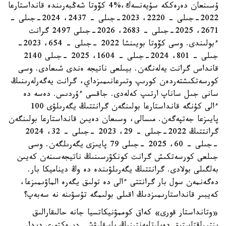
ۇسىنعان دەرەككە سۇيەنسەك،%4 كۆوتا شەڭبەرىندە قانداستارعا
2022-جىلى – 2220، 2023-جىلى – 2437، 2024-جىلى –
2671، 2025-جىلى – 2683، 2026-جىلى 2497 گرانت
ءبولىندى. وسى كۆوتا بويىنشا 2022 -جىلى – 654، 2023-
جىلى – 801، 2024-جىلى – 1604، 2025 -جىلى 2140
قانداس گرانت يەلەنگەن. بيىلعى ناتيجە ەندى شىعادى. وسى
كورسەتكىشتەردەن كورىپ وتىرعانىمىزداي، گرانت يەگەرلەرىنىڭ
سانى جىل ساناپ ارتىپ كەلەدى. جاقسى ءۇردىس. دەسە دە
ءالى كۇنگە قانداستارعا بولىنگەن گرانتتىڭ يگەرىلۋى 100
پايىزعا جەتپەگەن. مىسالى، وسىعان دەيىن قانداستارعا بولىنگەن
گرانتتىڭ 2022-جىلى – 29، 2023 -جىلى – 32، 2024
-جىلى – 60، 2025 -جىلى 79 پايىزى يگەرىلگەن. وسى
جىلعى كورسەتكىش گرانت كونكۋرسىنىڭ ناتيجەسىنەن كەيىن
بەلگىلى بولادى. گرانتتىڭ يگەرىلۋىندە دە وڭ ديناميكا بار.
دەگەنمەن سول بار گرانتتى ءالى دە تولىق يگەرە الماۋىمىزعا،
كەيبىر قانداستارىمىزدىڭ اقىلى بولىمگە تۇسۋىنە نە سەبەپ؟
«وتانداستار قورى» كەاق كوممۋنيكاتسيا جانە حالىقارالىق