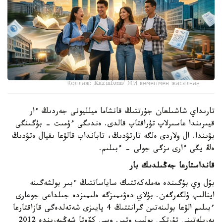
Коллаж: Kazinform/ ЖИ көмегімен жасалған
تارىداي شاشىلعان جۇرتتىڭ قانشاما ميلليونى جەردىڭ ءار
قيىرىندا عاسىرلاپ تۇراقتاپ قالدى. ەندىگى ءۇمىت - بۇگىنگى
بۋىندا. ال ولاردى ەلگە تارتۋدىڭ، تابانداپ قالۋعا ىقپال ەتۋدىڭ
ەڭ يگى ءارى ىزگى جولى - ءبىلىم.
قانداستارعا جەڭىلدىك بار
بۇل وي بۇگىندە مەملەكەتتىك ساياساتتىڭ ءبىر بولشەگىنە
اينالىپ ۇلگەرگەن. بۇلاي دەۋىمىزگە ەلىمىزدە جىلداعى جوعارى
ءبىلىم الۋعا بولىنەتىن گرانتتىڭ 4 پايىزى شەتەلدەگى قازاقتارعا
بەرىلەتىنى تۇرتكى بولىپ وتىر. وسى كۆوتا شەڭبەرىندە 2012