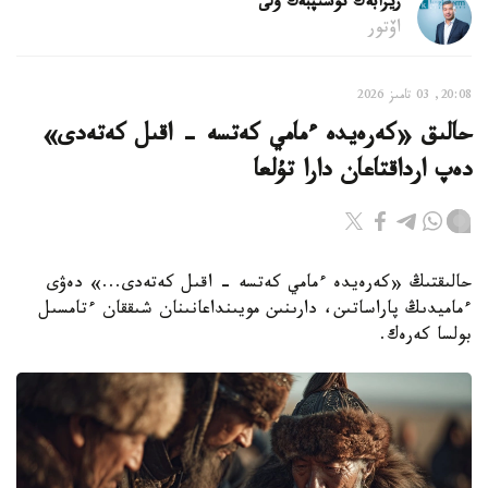
ريزابەك نۇسىپبەك ۇلى
اۆتور
20:08, 03 تامىز 2026
حالىق «كەرەيدە ءمامي كەتسە - اقىل كەتەدى»
دەپ ارداقتاعان دارا تۇلعا
حالىقتىڭ «كەرەيدە ءمامي كەتسە - اقىل كەتەدى...» دەۋى
ءماميدىڭ پاراساتىن، دارىنىن مويىنداعانىنان شىققان ءتامسىل
بولسا كەرەك.