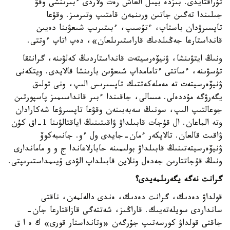
تۇراقتايدى. بىزدە بيىل العاش رەت ولاردى ءبىرىنشى وقۋ
جىلىندا تەگىن جاتىن ورىنمەن قامتىپ وتىرمىز. وقۋعا
تاپسىرۋدان باستاپ، ءتۇسىپ، ءبىتىرىپ شىعۋىنا دەيىن
قانداستارعا جەڭىلدىك قاراستىرىلعان»، دەپ اتاپ ءوتتى.
ونىڭ ايتۋىنشا، ۋنيۆەرسيتەت قانداستاردىڭ كەلۋىنە، گرانتقا
تۇسۋىنە، ءساتتى ءتامامداپ شىعۋىن بارىنشا قالايدى. ويتكەنى
ۋنيۆەرسيتەت تە مەملەكەتتىك تاپسىرىس الىپ، ونى تولىق
يگەرۋگە مۇددەلى. مىسالى، جاقىندا ءبىر قانداسىمىز پاسپورتىن
جوعالتىپ الىپ، سونىڭ سەبەبىنەن وقۋعا تاپسىرۋعا شەكارادان
وتە الماعان. ال قۇجات قابىلداۋ ۋاقىتىنىڭ اياقتالۋىنا 1-اق كۇن
ۋاقىت قالعان. تالاپكەر ءمان-جايدى ول ءو. جانىبەكوۆ
ۋنيۆەرسيتەتىنىڭ قابىلداۋ بولىمىنە حابارلاعاندا ج و و ماماندارى
ونىڭ قۇجاتتارىن جەدەل ونلاين قابىلداپ الۋدى ۇيىمداستىرىپتى.
گرانت نەگە يگەرىلمەيدى؟
قولداۋ دەدىك، گرانت دەدىك، ەندى دالەلمەن، ناقتى
سانداردى سويلەتەيىك. قاراڭىز، شەتتەگى قازاقتارعا جان-
جاقتى قولداۋ كورسەتىپ جۇرگەن «وتانداستار قورى» ك ە ا ق