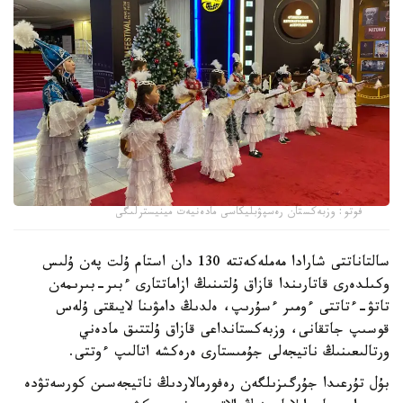
فوتو: وزبەكستان رەسپۋبليكاسى مادەنيەت مينيسترلىگى
سالتاناتتى شارادا مەملەكەتتە 130 دان استام ۇلت پەن ۇلىس
وكىلدەرى قاتارىندا قازاق ۇلتىنىڭ ازاماتتارى ءبىر-بىرىمەن
تاتۋ-ءتاتتى ءومىر ءسۇرىپ، ەلدىڭ دامۋىنا لايىقتى ۇلەس
قوسىپ جاتقانى، وزبەكستانداعى قازاق ۇلتتىق مادەني
ورتالىعىنىڭ ناتيجەلى جۇمىستارى ەرەكشە اتالىپ ءوتتى.
بۇل تۇرعىدا جۇرگىزىلگەن رەفورمالاردىڭ ناتيجەسىن كورسەتۋدە