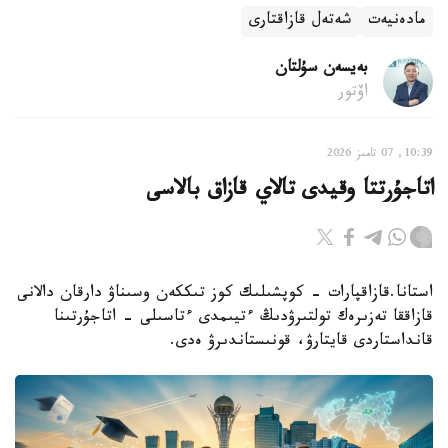
مادەنيەت
شەتەل قازاقتارى
بەيسەن سۇلتان
اۆتور
10:39, 07 تامىز 2026
اتاجۇرتتا وقيدى تالاي قازاق بالاسى
استانا.قازاقپارات - كوپشىلىك كوز تىككەن وسىناۋ دارقان دالانى
قازاققا تەزىرەك تولتىرۋدىڭ ءتيىمدى ءتاسىلى - اتاجۇرتىنا
قانداستاردى قايتارۋ، قونىستاندىرۋ ەدى.