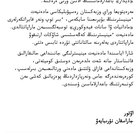
«ديدار» باعدارلاماسىنىڭ الاتىن ورنى ەرەكشە.
مەرەيتويعا وراي وزبەكستان رەسپۋبليكاسى مادەنيەت
ءمينيسترىنىڭ بۇيرىعىنا سايكەس، ءبىر توپ ونەر قايراتكەرلەرى
«مادانيات ۆا سانات فيدوكوري» توسبەلگىسىمەن ماراپاتتالدى.
مادەنيەت ءمينيسترىنىڭ كەڭەسشىسى شاۆكات ارتىقوۆ
ماراپاتتاردى يەلەرىنە سالتاناتتى تۇردە تابىس ەتتى.
شارا اياسىندا مادەنيەت مينيسترلىگى جانىنداعى حالىقارالىق
قاتىناستار جانە شەت ەلدەرمەن دوستىق كوميتەتى،
وزبەكستانداعى قازاق ۇلتتىق مادەني ورتالىعىمەن بىرلەسىپ،
كورەرمەندەرگە جاس ونەرپازداردىڭ پوەزيالىق كەشى مەن
كونسەرتتىك باعدارلاماسىن ۇسىندى.
اۆتور
جاراسقان نۇرىبايەۆ