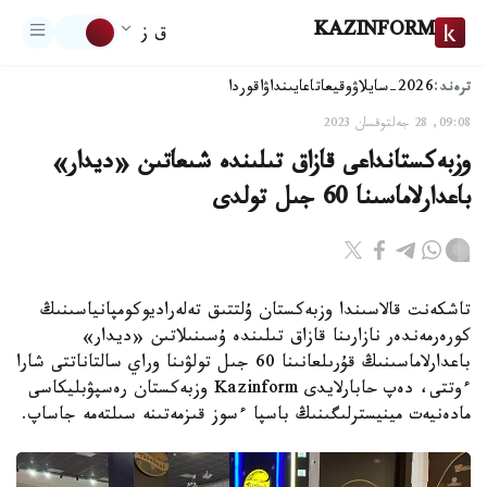
KAZINFORM
ق ز
ترەند:
2026-سايلاۋ
وقيعا
تاعايىنداۋ
اقوردا
09:08, 28 جەلتوقسان 2023
وزبەكستانداعى قازاق تىلىندە شىعاتىن «ديدار»
باعدارلاماسىنا 60 جىل تولدى
تاشكەنت قالاسىندا وزبەكستان ۇلتتىق تەلەراديوكومپانياسىنىڭ
كورەرمەندەر نازارىنا قازاق تىلىندە ۇسىنىلاتىن «ديدار»
باعدارلاماسىنىڭ قۇرىلعانىنا 60 جىل تولۋىنا وراي سالتاناتتى شارا
ءوتتى، دەپ حابارلايدى Kazinform وزبەكستان رەسپۋبليكاسى
مادەنيەت مينيسترلىگىنىڭ باسپا ءسوز قىزمەتىنە سىلتەمە جاساپ.