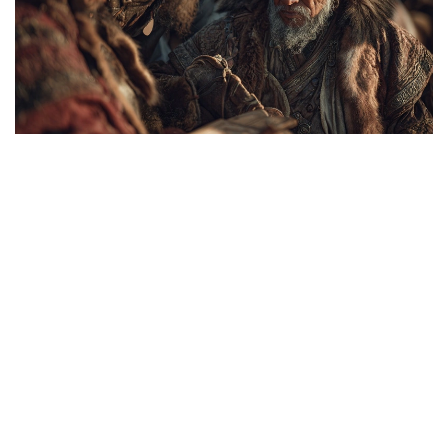
Коллаж: Kazinform/ Canva
قازاقتىڭ ايگىلى اقىن ءارى ءانشىسى اسەت نايمانباي ۇلى ءمامي
بەيسى دۇنيە سالعاندا:
- ۇلتىن اداستىرماي باستايتۇعىن،
الىستان دۇشپان كەلسە ساسپايتۇعىن.
داۋلەت، ءمانساپ، كىسىلىك جەلىگىنە،
قانى قىزىپ، بويى ىسىپ اسپايتۇعىن.
ءبىرى ەدى-اۋ قويعان ءبيدىڭ قۇداي سايلاپ،