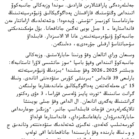
جەلىلەردەگى پاراقشالارىن قارادىق. سوندا وزبەكالى جانىبەكوۆ
اتىنداعى وڭتۇستىك قازاقستان پەداگوگيكالىق ۋنيۆەرسيتەتىنىڭ
جارناماسىنا كوزىمىز ءتۇستى. ۆيدەودا: «شەتەلدىك ازاماتتار مەن
قانداستارعا - 1 جىل بويى تەگىن جاتاقحانا. بۇل مۇمكىندىكتى
جانىبەكوۆ ۋنيۆەرسيتەتىنەن عانا الا الاسىزدار. قابىلداۋ
سۇحباتتاسۋ ارقىلى جۇرەدى»، دەلىنگەن.
وسىعان وراي اتالعان وقۋ ورنىنا حابارلاستىق. وزبەكالى
جانىبەكوۆ اتىنداعى وقپۋ باسپا ءسوز حاتشىسى لاۋرا تاستانبەك:
«بىلتىر 2025-2026 وقۋ جىلىندا ءبىزدىڭ ۋنيۆەرسيتەتتە
بارلىعى 39 قانداس ءبىرىنشى كۋرس ستۋدەنتى اتاندى. ونىڭ
15 ءى مەملەكەتتەن پەداگوگيكالىق ماماندىقتارعا بولىنگەن
گرانت سانىنىڭ ءتورت پايىز ۇلەسىن قۇراسا، 3 ەۋى رەكتور
گرانتىنىڭ يەگەرى اتانعان. ال الداعى وقۋ جىلى بويىنشا
تالاپكەرلەردەن قۇجات قابىلدانىپ جاتىر. ءوزىڭىز جوعارىداعى
حابارلاندىرۋدان بايقاعانىڭىزداي، قانداستارعا قولداۋ
كورسەتىلىپ كەلەدى. نەگىزى شەتەلدىك ستۋدەنتتەر وتاندىق ج
و و-نىڭ بارىندە وقۋ بارىسىندا جاتاقحاناعا اقى تولەپ