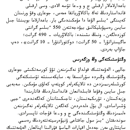
باعدارلامالار ارقىلى ج و و-عا تۇسە الادى. وسى ارقىلى
قانداستاردىڭ تەك باكالاۆرياتقا ەمەس، جوعارى وقۋ ورنىنان
كەيىنگى ءبىلىم الۋعا دا مۇمكىندىگى بار. باعدارلاما بويىنشا جىل
سايىن رەسپۋبليكالىق بيۋدجەتتەن 550 ءبىلىم گرانتى
كوزدەلگەن، ونىڭ ىشىندە: باكالاۆريات - 490 گرانت؛
ماگيستراتۋرا - 50 گرانت؛ دوكتورانتۋرا - 10 گرانت»، دەپ
جاۋاپ بەردى.
وڭتۇستىكتەگى وڭ وزگەرىس
جالپى، الەۋمەتتىك قولداۋ نەگىزىنەن تۋۋ كورسەتكىشى جوعارى
وڭتۇستىك وڭىردە سۇرانىسقا يە. سايكەسىنشە تۇستىكتەگى
كورشىلەرىمىزدەن دە تالاپكەرلەر كوپتەپ كەلۋى مۇمكىن. سەبەبى
جىل سايىن وقۋعا قابىلدانعان قانداستاردىڭ قاتارىندا
وزبەكستان، تۇرىكمەنستان، تاجىكستاننان كەلگەندەرى ءجيى
ۇشىراسادى. ال بۇل ەلدەردەن كەلگەن تالاپكەرلەر نەگىزىنەن
ەلىمىزدىڭ وڭتۇستىگىندەگى ج و و-عا قۇجات تاپسىرادى.
سوندىقتان ءبىز سول جاقتاعى ۋنيۆەرسيتەتتەردىڭ رەسمي
سايتتارى مەن جەدەل اقپارات الماسۋ قۇرالىنا اينالعان الەۋمەتتىك