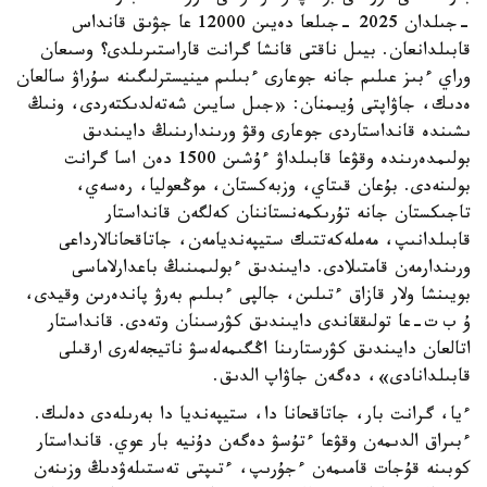
-جىلدان 2025 -جىلعا دەيىن 12000 عا جۋىق قانداس
قابىلدانعان. بيىل ناقتى قانشا گرانت قاراستىرىلدى؟ وسىعان
وراي ءبىز عىلىم جانە جوعارى ءبىلىم مينيسترلىگىنە سۇراۋ سالعان
ەدىك، جاۋاپتى ۇيىمنان: «جىل سايىن شەتەلدىكتەردى، ونىڭ
ىشىندە قانداستاردى جوعارى وقۋ ورىندارىنىڭ دايىندىق
بولىمدەرىندە وقۋعا قابىلداۋ ءۇشىن 1500 دەن اسا گرانت
بولىنەدى. بۇعان قىتاي، وزبەكستان، موڭعوليا، رەسەي،
تاجىكستان جانە تۇرىكمەنستاننان كەلگەن قانداستار
قابىلدانىپ، مەملەكەتتىك ستيپەنديامەن، جاتاقحانالارداعى
ورىندارمەن قامتىلادى. دايىندىق ءبولىمىنىڭ باعدارلاماسى
بويىنشا ولار قازاق ءتىلىن، جالپى ءبىلىم بەرۋ پاندەرىن وقيدى،
ۇ ب ت-عا تولىققاندى دايىندىق كۋرسىنان وتەدى. قانداستار
اتالعان دايىندىق كۋرستارىنا اڭگىمەلەسۋ ناتيجەلەرى ارقىلى
قابىلدانادى»، دەگەن جاۋاپ الدىق.
ءيا، گرانت بار، جاتاقحانا دا، ستيپەنديا دا بەرىلەدى دەلىك.
ءبىراق الدىمەن وقۋعا ءتۇسۋ دەگەن دۇنيە بار عوي. قانداستار
كوبىنە قۇجات قامىمەن ءجۇرىپ، ءتىپتى تەستىلەۋدىڭ وزىنەن