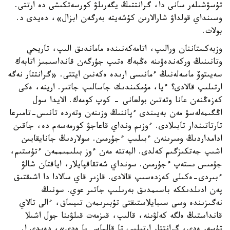
تۇسۋشىلەر سانى دا، گرانتتىڭ يگەرىلۋ كورسەتكىشى دە ارتتى.
وسىنداي قولداۋ شارالارىن كۇشەيتە بەرگەن ابزال»، دەيدى د.
بولات.
وزبەكستاننان ورالىپ، اتامەكەنىندە ماماندىق الىپ، تاريحي
وتانىنىڭ وركەندەۋىنە ەڭبەك ەتىپ جۇرگەن قانداسىمىز اتابەك
سەيىتوۆ ماسەلەنىڭ ءمانىسى ارىدە ەكەنىن ايتتى. «گرانتتار نەگە
ارتىلىپ قالادى؟ ءيا، مۇمكىندىك جاسالىپ جاتىر. ارينە، ەكى
كەزەڭنەن عانا وتەتىن بولعانى - كوپ كومەك. الايدا سول
اڭگىمەلەسۋ مەن بەيىندى ءپاننىڭ وزىنەن وتەردە تانىس-تامىرعا
تارتاتىندار تابىلادى. ءوزىم ونداي قاعاجۋ كورمەسەم دە، جاقىن
ادامداردىڭ ومىرىنەن ءبىلىپ ءجۇرمىن. سولاردىڭ جانايقايىن
اشىپ جەتكىزگىم كەلدى. البەتتە مەن ءوز بىلىمىممەن ءتۇستىم،
جۇمىس ىستەپ ءجۇرمىن. سونداي شەتقاقپايلار، اياقتان شالۋ
ءبىردى-ەكىلى كەزدەسىپ قالادى. قازىر قاي سالادا دا اشىقتىق
پەن ادىلدىككە باسىمدىق بەرىلىپ جاتىر عوي. سونىڭ
نەگىزىندە وسى سىبايلاستىقتى تۇبىرىمەن تىيساق، ءالى تالاي
قانداستىڭ ەلگە كەلۋىنە، قالىپ، قىزمەت قىلۋىنا جول اشىلا
تۇسەر ەدى، گرانتتار ارتىلىپ تا قالماس پا ەدى»، دەيدى ا.