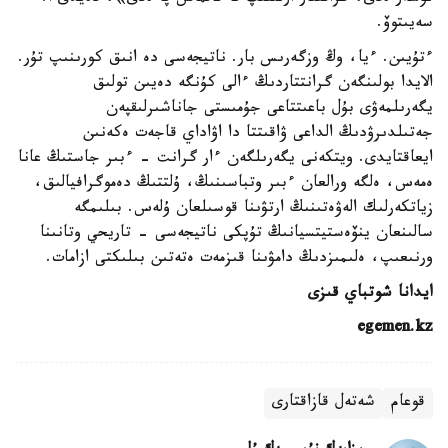
سەيىتوۆ.
ءتۇيىن. ءيا، وڭ وزگەرىس بار. ناتيجەسى دە انىق كورىنىپ تۇر.
الايدا بولىنگەن گرانتتاردىڭ ءالى كۇنگە دەيىن تولىق
يگەرىلمەۋى بۇل باعىتتاعى جۇمىستى جاناشىرلىقپەن
جەتىلدىرۋدىڭ الداعى ۋاقىتتا دا اۋاداي قاجەت ەكەنىن
ايعاقتايدى. ويتكەنى يگەرىلگەن ءار گرانت - ءبىر جاستىڭ عانا
ەمەس، ەلگە ورالعان ءبىر وتباسىنىڭ، ۇلتتىڭ دەموگرافيالىق،
زياتكەرلىك الەۋەتىنىڭ ارتۋىنا قوسىلعان ۇلەس. بىلىمگە
سالىنعان ينۆەستيتسيانىڭ تۇپكى ناتيجەسى - تاريحي وتانىنا
ورنىعىپ، ەلىمىزدىڭ دامۋىنا قىزمەت ەتەتىن بىلىكتى ازامات.
ايدانا شوتباي قىزى
egemen.kz
قوعام
شەتەل قازاقتارى