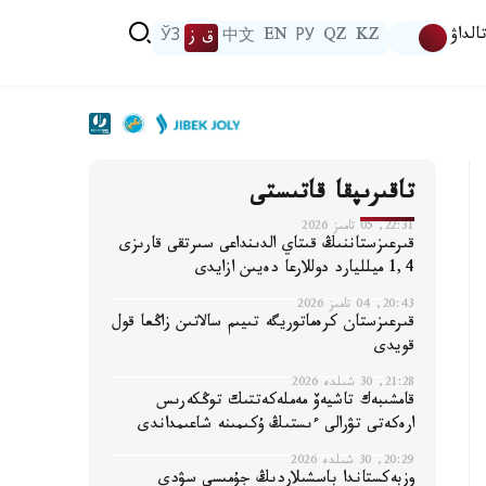
الداۋ
KZ
QZ
РУ
EN
中文
ق ز
ЎЗ
تاقىرىپقا قاتىستى
22:31, 05 تامىز 2026
قىرعىزستاننىڭ قىتاي الدىنداعى سىرتقى قارىزى
1,4 ميلليارد دوللارعا دەيىن ازايدى
20:43, 04 تامىز 2026
قىرعىزستان كرەماتوريگە تىيىم سالاتىن زاڭعا قول
قويدى
21:28, 30 شىلدە 2026
قامشىبەك تاشيەۆ مەملەكەتتىك توڭكەرىس
ارەكەتى تۋرالى ءىستىڭ ۇكىمىنە شاعىمداندى
20:29, 30 شىلدە 2026
وزبەكستاندا باسشىلاردىڭ جۇمىسى سۋدى