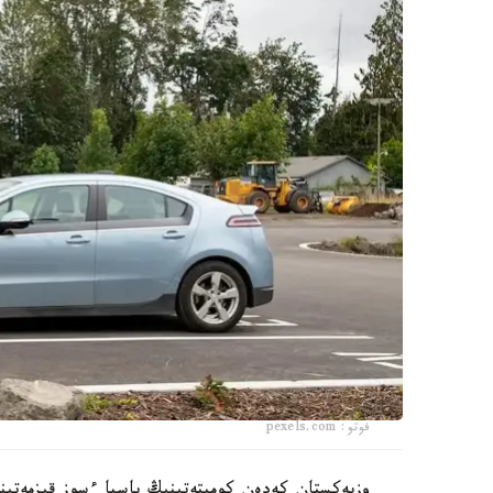
فوتو: pexels.com
وزبەكستان كەدەن كوميتەتىنىڭ باسپا ءسوز قىزمەتىنە