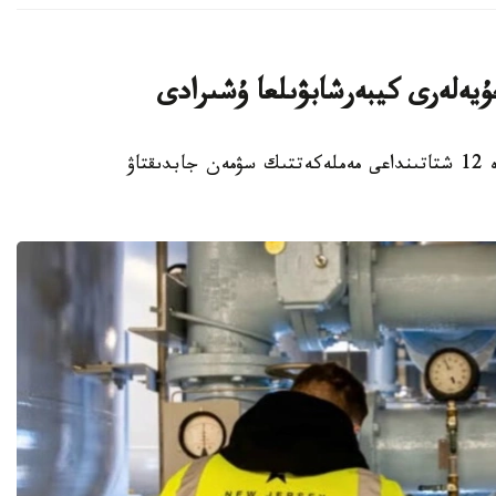
استانا. KAZINFORM – ا ق ش- تىڭ كەمىندە 12 شتاتىنداعى مەملەكەتتىك سۋمەن جابدىقتاۋ