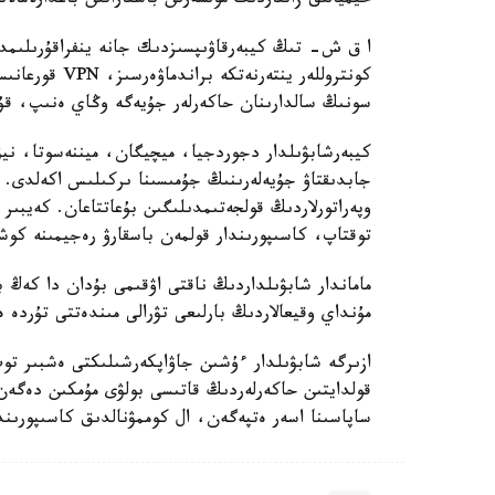
حيميالىق زاتتاردىڭ مولشەرىن باسقاراتىن باعدارلامالاناتىن لوگ
كونتروللەر ينت
سونىڭ سالدارىنان حاكەرلەر جۇيەگە وڭاي ەنىپ، قۇر
كيبەرشابۋىلدار دجوردجيا، ميچيگان، ميننەسوتا، ن
وپەراتورلاردىڭ قولجەتىمدىلىگىن بۇعاتتاعان. كەيبىر
توقتاپ، كاسىپورىندار قولمەن باسقارۋ رەجيمىنە كو
ماماندار شابۋىلداردىڭ ناقتى اۋقىمى بۇدان دا كەڭ ب
مۇنداي وقيعالاردىڭ بارلىعى تۋرالى مىندەتتى تۇردە 
ازىرگە شابۋىلدار ءۇشىن جاۋاپكەرشىلىكتى ەشبىر توپ
قولدايتىن حاكەرلەردىڭ قاتىسى بولۋى مۇمكىن دەگەن 
ساپاسىنا اسەر ەتپەگەن، ال كوممۋنالدىق كاسىپورىندار