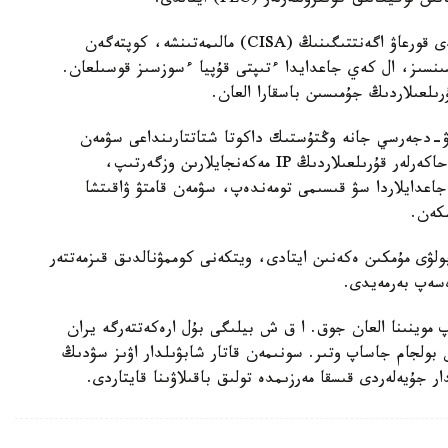
يكالىق كونتروللەرلەر (PLC) اينالدى.
ا ق ش- تىڭ كيبەرقاۋىپسىزدىك جانە ينفراقۇرىلىمدى قورعاۋ اگەنتتىگىنىڭ (CISA) مالىمەتىنشە، كوپتەگەن
ەرنەتكە براندماۋەرسىز، VPN قورعانىسىنسىز، ال كەي جاعدايدا ءتىپتى قۇپيا ءسوزسىز قوسىلعان.
ىلعىلاردىڭ جۇمىسىن باسقارا العان.
يۋ-دجەرسي جانە وڭتۇستىك داكوتا شتاتتارىنداعى سۋمەن
جابدىقتاۋ جۇيەلەرىنىڭ جۇمىسىنا ىركىلىس اكەلدى. حاكەرلەر قۇرىلعىلاردىڭ IP مەكەنجايلارىن وزگەرتىپ،
 جاعدايلاردا سۋ قىسىمى تومەندەپ، سۋمەن قامتۋ ۋاقىتشا
شكەن.
ولۋى مۇمكىن ەكەنىن ايتادى، ويتكەنى كوممۋنالدىق قىزمەتتەر
ەسەپ بەرمەيدى.
 موينىنا العان جوق. ا ق ش بيلىگى بۇل ارەكەتتەرگە يران
بولجام جاساپ وتىر. سونىمەن قاتار شابۋىلدار اۋىز سۋدىڭ
 جۇيەلەردى قىسقا مەرزىمدە تولىق باقىلاۋىنا قايتاردى.