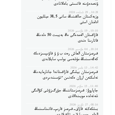
ۇنەمدەۋىنە قاتىستى باعالانادى
16:28, 29 شىلدە 2026
وزبەكستان حالقىنىڭ سانى 38,5 ميلليون
ادامنان استى
10:10, 19 ماۋسىم 2026
قازاقستان الەمدەگى ەڭ بەيبىت 50 ەلدىڭ
قاتارىنا ەندى
20:24, 04 ماۋسىم 2026
قىرعىزستان العاش رەت ب ۇ ۇ قاۋىپسىزدىك
كەڭەسىنىڭ مۇشەسى بولىپ سايلاندى
14:42, 13 مامىر 2026
قىرعىزستان بيلىگى قازاقستاندا جانارمايدىڭ
نەلىكتەن ارزان ەكەنىن ءتۇسىندىردى
11:40, 15 ساۋىر 2026
جاپاروۆ: قىرعىزستاننىڭ جۇرگىزۋشى كۋالىگى
شەتەلدە مويىندالادى
08:16, 27 ناۋرىز 2026
بىشكەكتە قازاق-قىرعىز قارىم-قاتىناسىنىڭ