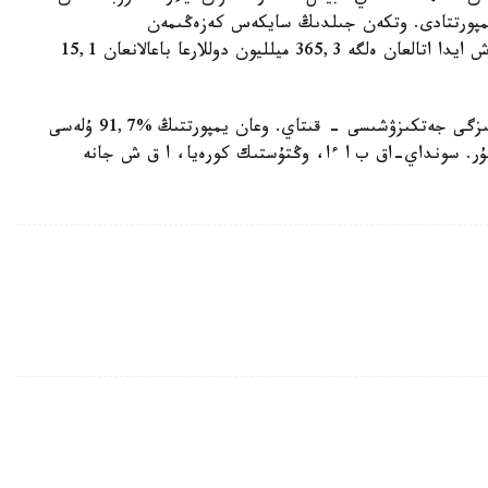
2 مىڭ ەلەكتروموبيل يمپورتتادى. وتكەن جىلدىڭ سايكەس كەزەڭىمەن
سالىستىرعاندا 3679 كولىككە ارتىق. تەك سوڭعى ءۇش ايدا اتالعان ەلگە 365,3 ميلليون دوللارعا باعالانعان 15,1
ۆەدومستۆو اقپاراتىنا ساي، ەلەكتر كولىكتەرىنىڭ نەگىزگى جەتكىزۋشىسى - قىتاي. وعان يمپورتتىڭ %91,7 ۇلەسى
لى بولسا، ەكىنشى ورىندا گونكونگ (%5,6) تۇر. سونداي-اق ب ا ءا، وڭتۇستىك كورەيا، ا ق ش جانە