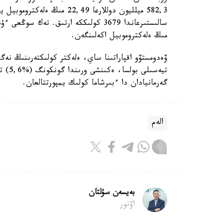
582,3 ميلليون دوللارعا 2,49
مىڭ ەلەكتروموبيل اكەلىنگەن.
تيەسى
گەرمانيادان دا ءبىرشاما كولىك يمپورتتالعان.
الەم
بەيسەن سۇلتان
اۆتور