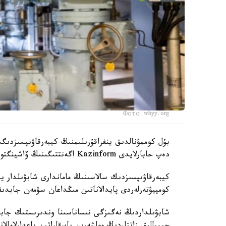
Фото: whyy.org
بۇل كوممۋنالدىق ينفراقۇرىلىمنىڭ كيبەرقاۋىپسىزدىگ
دەپ حابارلايدى Kazinform اگەنتتىگىنىڭ ۆاشينگتونداعى مەنشىكتى ءتىلشىسى CBS News-كە سىلتەمە جاساپ.
كيبەرقاۋىپسىزدىك سالاسىنىڭ ماماندارى شابۋىلدار 
كومپيۋتەرلەردى پايدالاناتىن مىڭداعان سۋمەن جابد
شابۋىلداردىڭ نەگىزگى نىساناسىنا وندىرىستىك جابدى