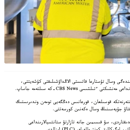
ىندەگى وسال تۇستارعا قاتىستى الاڭداۋشىلىقتى كۇشەيتتى،
ينتەرنەتكە قوسىلعان، قورعانىس دەڭگەيى تومەن وندىرىستىك
ىقتاۋ جۇيەسىنىڭ وسال ەكەنىن كورسەتتى.
قتاردى، سۋ قىسىمىن جانە تازارتۋ ستانتسيالارىنداعى