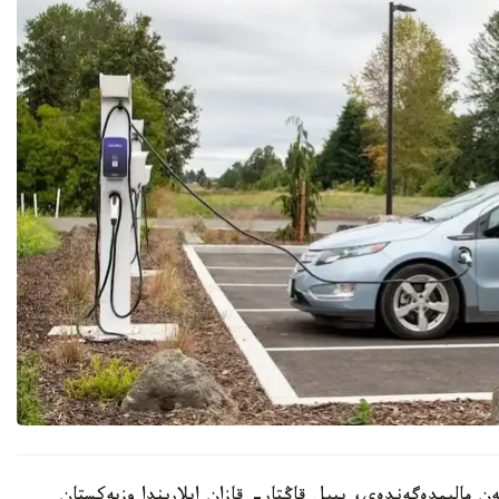
ن مالىمدەگەندەي، بيىل قاڭتار- قازان ايلارىندا وزبەكستان