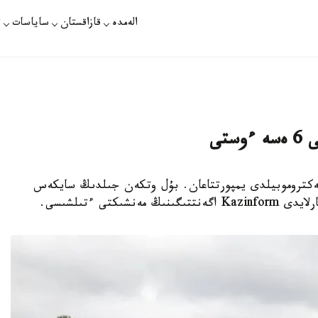
الەمدە
قازاقستان
ساياسات
ت
تى
ستان 22,5 مىڭعا جۋىق ەلەكتروموبيلدى يمپورتتاعان. بۇل وتكەن جىلدىڭ سايكەس