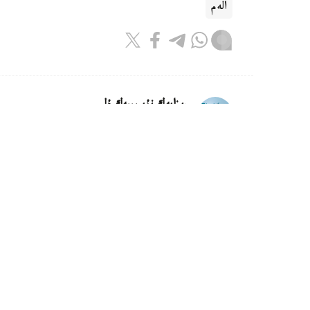
الەم
ريزابەك نۇسىپبەك ۇلى
اۆتور
10:42, 08 تامىز 2026
ا ق ش ساۋد ارابياسىنان مۇناي ساتى
حابارلاۋىنشا، شىلدە ايىنىڭ قورىتىندىسى بويىنش