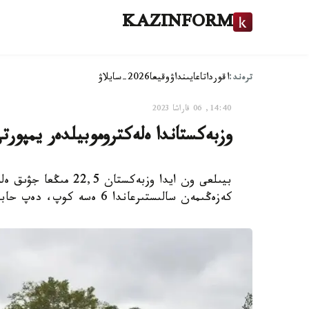
KAZINFORM
ترەند:
اقوردا
تاعايىنداۋ
وقيعا
2026-سايلاۋ
14:40, 06 قاراشا 2023
وزبەكستاندا ەلەكتروموبيلدەر يمپورتى 6 ەسە ءوس
بيىلعى ون ايدا وزبەك
كەزەڭىمەن سالىستىرعاندا 6 ەسە كوپ، دەپ حابارلايدى Kazinform اگەنتتىگىنىڭ مەنشىكتى ءتىلشىسى.