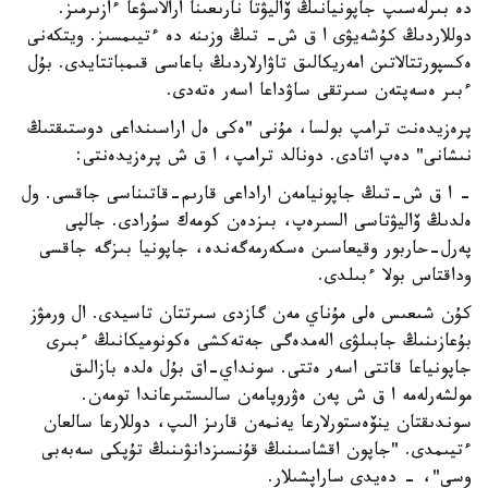
دە بىرلەسىپ جاپونيانىڭ ۆاليۋتا نارىعىنا ارالاسۋعا ءازىرمىز.
دوللاردىڭ كۇشەيۋى ا ق ش- تىڭ وزىنە دە ءتيىمسىز. ويتكەنى
ەكسپورتتالاتىن امەريكالىق تاۋارلاردىڭ باعاسى قىمباتتايدى. بۇل
ءبىر ەسەپتەن سىرتقى ساۋداعا اسەر ەتەدى.
پرەزيدەنت ترامپ بولسا، مۇنى "ەكى ەل اراسىنداعى دوستىقتىڭ
نىشانى" دەپ اتادى. دونالد ترامپ، ا ق ش پرەزيدەنتى:
- ا ق ش-تىڭ جاپونيامەن اراداعى قارىم-قاتىناسى جاقسى. ول
ەلدىڭ ۆاليۋتاسى السىرەپ، بىزدەن كومەك سۇرادى. جالپى
پەرل-حاربور وقيعاسىن ەسكەرمەگەندە، جاپونيا بىزگە جاقسى
وداقتاس بولا ءبىلدى.
كۇن شىعىس ەلى مۇناي مەن گازدى سىرتتان تاسيدى. ال ورمۋز
بۇعازىنىڭ جابىلۋى الەمدەگى جەتەكشى ەكونوميكانىڭ ءبىرى
جاپونياعا قاتتى اسەر ەتتى. سونداي-اق بۇل ەلدە بازالىق
مولشەرلەمە ا ق ش پەن ەۋروپامەن سالىستىرعاندا تومەن.
سوندىقتان ينۆەستورلارعا يەنمەن قارىز الىپ، دوللارعا سالعان
ءتيىمدى. "جاپون اقشاسىنىڭ قۇنسىزدانۋىنىڭ تۇپكى سەبەبى
وسى"، - دەيدى ساراپشىلار.