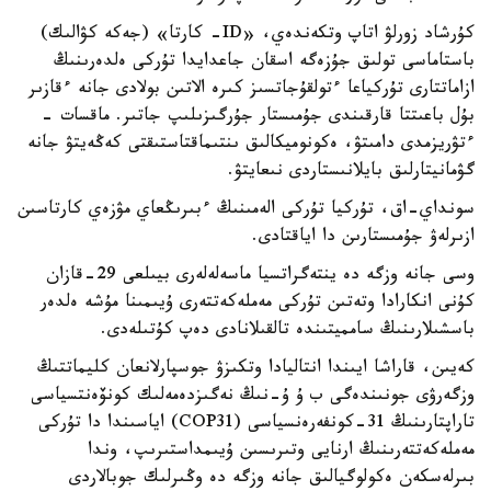
كۇرشاد زورلۋ اتاپ وتكەندەي، «ID- كارتا» (جەكە كۋالىك)
باستاماسى تولىق جۇزەگە اسقان جاعدايدا تۇركى ەلدەرىنىڭ
ازاماتتارى تۇركياعا ءتولقۇجاتسىز كىرە الاتىن بولادى جانە ءقازىر
بۇل باعىتتا قارقىندى جۇمىستار جۇرگىزىلىپ جاتىر. ماقسات -
ءتۋريزمدى دامىتۋ، ەكونوميكالىق ىنتىماقتاستىقتى كەڭەيتۋ جانە
گۋمانيتارلىق بايلانىستاردى نىعايتۋ.
سونداي-اق، تۇركيا تۇركى الەمىنىڭ ءبىرىڭعاي مۋزەي كارتاسىن
ازىرلەۋ جۇمىستارىن دا اياقتادى.
وسى جانە وزگە دە ينتەگراتسيا ماسەلەلەرى بيىلعى 29-قازان
كۇنى انكارادا وتەتىن تۇركى مەملەكەتتەرى ۇيىمىنا مۇشە ەلدەر
باسشىلارىنىڭ سامميتىندە تالقىلانادى دەپ كۇتىلەدى.
كەيىن، قاراشا ايىندا انتاليادا وتكىزۋ جوسپارلانعان كليماتتىڭ
وزگەرۋى جونىندەگى ب ۇ ۇ-نىڭ نەگىزدەمەلىك كونۆەنتسياسى
تاراپتارىنىڭ 31-كونفەرەنسياسى (COP31) اياسىندا دا تۇركى
مەملەكەتتەرىنىڭ ارنايى وتىرىسىن ۇيىمداستىرىپ، وندا
بىرلەسكەن ەكولوگيالىق جانە وزگە دە وڭىرلىك جوبالاردى