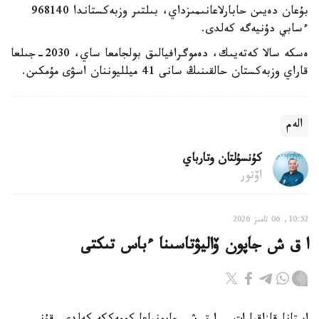
بۇعان دەيىن حابارلاعانىمىزداي، بىلتىر وزبەكستاندا 968140
ءسابي دۇنيەگە كەلدى.
ەسكە سالا كەتەيىك، دەموگرافيالىق بولجامعا ساي، 2030-جىلعا
قاراي وزبەكستان حالقىنىڭ سانى 41 ميلليوننان اسۋى مۇمكىن.
الەم
كۇنسۇلتان وتارباي
اۆتور
10:52, 06 تامىز 2026
ا ق ش جاپون ۆاليۋتاسىنا ءباس تىكتى