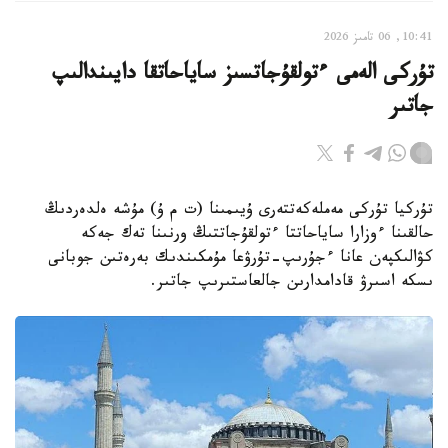
10:41, 06 تامىز 2026
تۇركى الەمى ءتولقۇجاتسىز ساياحاتقا دايىندالىپ
جاتىر
تۇركيا تۇركى مەملەكەتتەرى ۇيىمىنا (ت م ۇ) مۇشە ەلدەردىڭ
حالقىنا ءوزارا ساياحاتتا ءتولقۇجاتتىڭ ورنىنا تەك جەكە
كۋالىكپەن عانا ءجۇرىپ-تۇرۋعا مۇمكىندىك بەرەتىن جوبانى
ىسكە اسىرۋ قادامدارىن جالعاستىرىپ جاتىر.