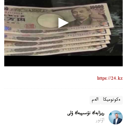
https://24.kz
ەكونوميكا
الەم
ريزابەك نۇسىپبەك ۇلى
اۆتور