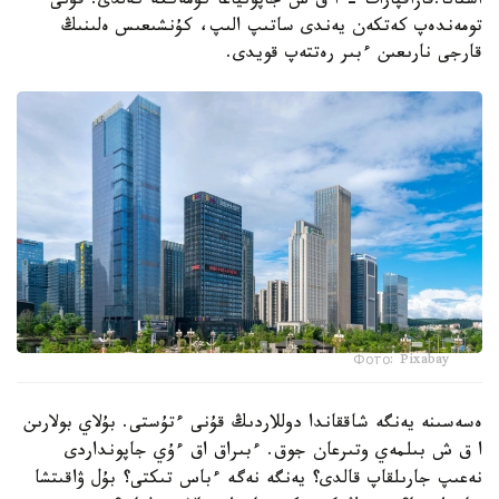
استانا.قازاقپارات - ا ق ش جاپونياعا كومەككە كەلدى. قۇنى
تومەندەپ كەتكەن يەندى ساتىپ الىپ، كۇنشىعىس ەلىنىڭ
قارجى نارىعىن ءبىر رەتتەپ قويدى.
Фото: Pixabay
ەسەسىنە يەنگە شاققاندا دوللاردىڭ قۇنى ءتۇستى. بۇلاي بولارىن
ا ق ش بىلمەي وتىرعان جوق. ءبىراق اق ءۇي جاپونداردى
نەعىپ جارىلقاپ قالدى؟ يەنگە نەگە ءباس تىكتى؟ بۇل ۋاقىتشا