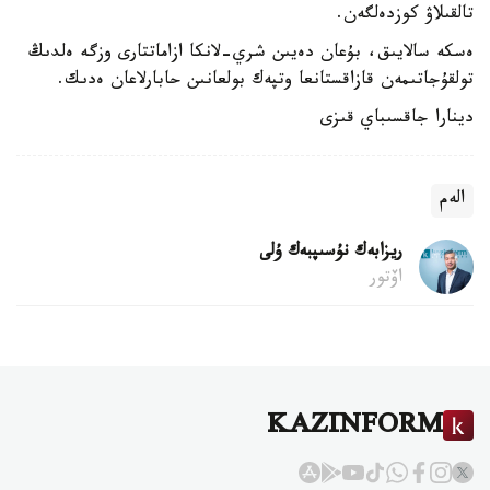
تالقىلاۋ كوزدەلگەن.
ەسكە سالايىق، بۇعان دەيىن شري-لانكا ازاماتتارى وزگە ەلدىڭ
تولقۇجاتىمەن قازاقستانعا وتپەك بولعانىن حابارلاعان ەدىك.
دينارا جاقسىباي قىزى
الەم
ريزابەك نۇسىپبەك ۇلى
اۆتور
KAZINFORM