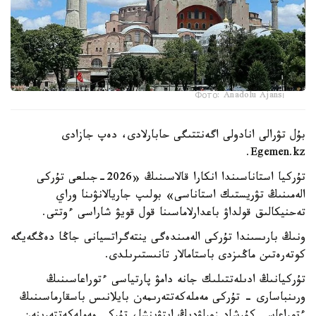
Фото: Anadolu Ajansı
بۇل تۋرالى انادولى اگەنتتىگى حابارلادى، دەپ جازادى
Egemen.kz.
تۇركيا استاناسىندا انكارا قالاسىنىڭ «2026-جىلعى تۇركى
الەمىنىڭ تۋريستىك استاناسى» بولىپ جاريالانۋىنا وراي
تەحنيكالىق قولداۋ باعدارلاماسىنا قول قويۋ شاراسى ءوتتى.
ونىڭ بارىسىندا تۇركى الەمىندەگى ينتەگراتسيانى جاڭا دەڭگەيگە
كوتەرەتىن ماڭىزدى باستامالار تانىستىرىلدى.
تۇركيانىڭ ادىلەتتىلىك جانە دامۋ پارتياسى ءتوراعاسىنىڭ
ورىنباسارى - تۇركى مەملەكەتتەرىمەن بايلانىس باسقارماسىنىڭ