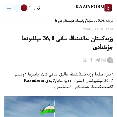
KAZINFORM
ق ز
ترەند:
2026-سايلاۋ
وقيعا
تاعايىنداۋ
اقوردا
17:30, 09 قاڭتار 2024
وزبەكستان حالقىنىڭ سانى 36,8 ميلليونعا
جۋىقتادى
ءبىر جىلدا وزبەكستاننىڭ حالىق سانى 2,2 پايىزعا ءوسىپ،
36,7 ميلليوننان استى، دەپ حابارلايدى Kazinform
اگەنتتىگىنىڭ مەنشىكتى ءتىلشىسى.