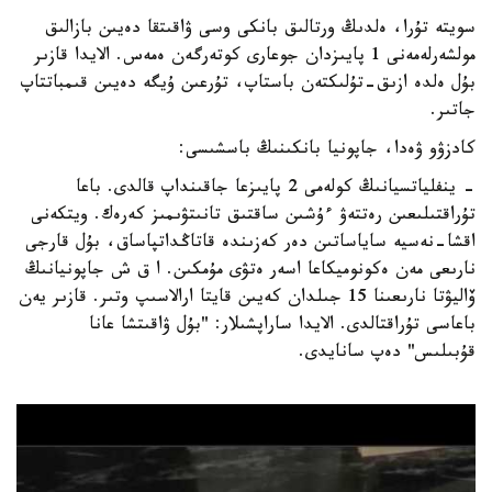
سويتە تۇرا، ەلدىڭ ورتالىق بانكى وسى ۋاقىتقا دەيىن بازالىق
مولشەرلەمەنى 1 پايىزدان جوعارى كوتەرگەن ەمەس. الايدا قازىر
بۇل ەلدە ازىق-تۇلىكتەن باستاپ، تۇرعىن ۇيگە دەيىن قىمباتتاپ
جاتىر.
كادزۋو ۋەدا، جاپونيا بانكىنىڭ باسشىسى:
- ينفلياتسيانىڭ كولەمى 2 پايىزعا جاقىنداپ قالدى. باعا
تۇراقتىلىعىن رەتتەۋ ءۇشىن ساقتىق تانىتۋىمىز كەرەك. ويتكەنى
اقشا-نەسيە ساياساتىن دەر كەزىندە قاتاڭداتپاساق، بۇل قارجى
نارىعى مەن ەكونوميكاعا اسەر ەتۋى مۇمكىن. ا ق ش جاپونيانىڭ
ۆاليۋتا نارىعىنا 15 جىلدان كەيىن قايتا ارالاسىپ وتىر. قازىر يەن
باعاسى تۇراقتالدى. الايدا ساراپشىلار: "بۇل ۋاقىتشا عانا
قۇبىلىس" دەپ سانايدى.