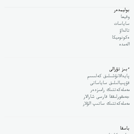
بوليمدەر
وقيعا
ساياسات
تالداۋ
ەكونوميكا
الەمدە
ءبىز تۋرالى
پايدالانۋشىلىق كەلىسىم
قۇپىيالىلىق ساياساتى
مەملەكەتتىك رامىزدەر
جەمقورلىققا قارسى شارالار
مەملەكەتتىك ساتىپ الۋلار
باسقا