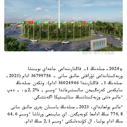
Фото: 塔什干市政府
«2024-جىلدىڭ 1- قاڭتارىنداعى جاعداي بويىنشا
وزبەكستانداعى تۇراقتى حالىق سانى - 36799756 ادام (2023-
جىلدىڭ 1- قاڭتارىندا 36024946 ادام). وتكەن جىلدىڭ
سايكەس كەزەڭىمەن سالىستىرعاندا ءوسىم - %2,2»، - دەپ
ءمالىم ەتتى وزبەكستاننىڭ ستاتيستيكا اگەنتتىگى.
ءمالىم بولعانداي، 2023-جىلدىڭ باسىنان بەرى حالىق سانى
774,8 مىڭ ادامعا كوبەيگەن. اي سايىنعى ورتاشا ءوسىم 64,6
مىڭ ادام بولسا، ال كۇندەلىكتى ءوسىم 2,1 مىڭ ادام.