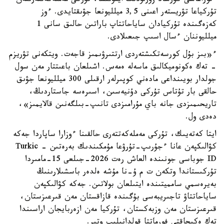
ءتوراعاسى كۇرشاد زورلۋدىڭ ايتۋىنشا، تۇركى مەملەكەتتەرىنەن
تۇركياعا تۋريستەر اعىنى 3,5 ميلليونعا جۋىقتايدى. ءوز
كەزەگىندە تۇركيادان ساياحاتتاپ باراتىن حالىق سانى 1
ميلليوننان ءسال اسىپ جىعىلادى.
ء«بىز بۇل كورسەتكىشتەردى ارتتىرۋىمىز قاجەت. ويتكەنى تۋريزم
- تەك ەكونوميكالىق ماسەلە ەمەس. اشىلعان باعىتتار مەن سول
جولدار بويىنداعى مادەني كوپىرلەر ارقىلى 300 ميلليونعا جۋىق
حالقى بار تۇتاس تۇركى دۇنيەسىن، اسىرەسە جاستاردىڭ،
تاريحىمىزدى جانە باي مۇرامىزدى تانىپ-بىلگەنىن قالايمىز»،
دەدى ول.
ايتا كەتەيىك، تۇركى مەملەكەتتەرى حالقىنا ءوزارا ساپاردا جەكە
كۋالىكپەن عانا ءجۇرىپ-تۇرۋعا مۇمكىندىك بەرەتىن - Turkic
ID جوباسى جونىندە العاش رەت 2026-جىلعى 15-مامىردا
تۇركىستاندا وتكەن ت م ۇ-نا مۇشە ەلدەر باسشىلارىنىڭ
بەيرەسمي سامميتىندە ايتىلعان بولاتىن. جەكە كۋالىكپەن
ساياحاتتاۋ تاجىريبەسى بۇگىندە قازاقستان مەن قىرعىزستان،
قىرعىزستان مەن وزبەكستان، تۇركيا مەن ازەربايجان اراسىندا
تەك ەكىجاقتى فورماتتا قولدانىلىپ وتىر.