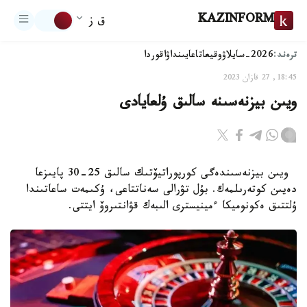
KAZINFORM
ق ز
ترەند:
2026-سايلاۋ
وقيعا
تاعايىنداۋ
اقوردا
18:45, 27 قازان 2023
ويىن بيزنەسىنە سالىق ۇلعايادى
ويىن بيزنەسىندەگى كورپوراتيۆتىك سالىق 25-30 پايىزعا
دەيىن كوتەرىلمەك. بۇل تۋرالى سەناتتاعى، ۇكىمەت ساعاتىندا
ۇلتتىق ەكونوميكا ءمينيسترى الىبەك قۋانتىروۆ ايتتى.