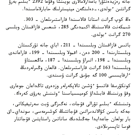
جانە رەزيدەنتۋرا باعدارلامالارى بويىنشا وقۋعا 2392 ءبىلىم بەرۋ
گرانتىن ءبولدى،-دەلىنگەن مينيسترلىك حابارلاماسىندا.
ەڭ كوپ گرانت استانا قالاسىندا قاراستىرىلعان - 303.
شىمكەنت قالاسىنىڭ اكىمدىگى 285، شىعىس قازاقستان وبلىسى
270 گرانت ءبولدى.
باتىس قازاقستان وبلىسىندا – 211، اباي جانە تۇركىستان
وبلىستارىندا – 200 دەن، اقمولا وبلىسىندا – 199، قاراعاندى
وبلىسىندا – 198، اتىراۋ وبلىسىندا – 187، ماڭعىستاۋ
وبلىسىندا 163 گرانت قاراستىرىلعان. قالعان وڭىرلەردىڭ
ءارقايسىسى 100 گە جۋىق گرانت ۇسىندى.
كونكۋرسقا قاتىسۋ ءۇشىن تالاپكەرلەر وزدەرى تاڭداعان جوعارى
وقۋ ورنىنىڭ قابىلداۋ كوميسسياسىنا ءوتىنىش بەرۋى كەرەك.
وتىنىشكە ءبىلىم تۋرالى قۇجات، نەگىزگى ۇبت سەرتيفيكاتى،
جەكە باسىن كۋالاندىراتىن قۇجاتتىڭ كوشىرمەسى، سونداي-اق
بار بولعان جاعدايدا جەڭىلدىك ساناتىن راستايتىن قۇجاتتار
قوسا تاپسىرىلادى.