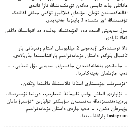
عاناتلى جانە تابىس دەگەن تۇرىكمەننىڭ تازا قاندى
اقالتەكەسىنەن تۋعان. مۇنداي قىلاڭبوز تۇكتى جىلقى اقالتەكە
تۇقىمىنىڭ ءوز ىشىندە 3 پايىزعا جەتپەيدى.
سول سەبەپتى الەمدە دە، الەۋمەتتىك جەلىدە دە اقجاننىڭ داڭقى
كەڭ تارادى.
دالا توسىندەگى ۆيدەونى 2 ميلليوننان استام وقىرمانى بار
تانىمال بلوگەر داستان مۇحامەتراحىم پاراقشاسىندا جاريالادى.
- جاساندى ينتەللەكتىدەن جاقسىراق. سەبەبى بۇل شىنايى، -
دەپ جازىلعان بەينەكادردا.
ءتۇسىرىلىم جۇمىستارى استانا قالاسىنىڭ ماڭىندا وتكەن.
- تۇلپاردى العاش بولىپ تابيعاتقا شىعارىپ، درونعا تۇسىردىك.
پرەزيدەنتىمىزدىڭ سەنىمىمەن سۇيىكتى تۇلپارىن ءتۇسىرۋ ماعان
بۇيىرعان ەكەن، - دەپ جازدى داستان مۇحامەتراحىم
Instagram پاراقشاسىندا.