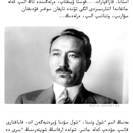
استانا. قازاقپارات. ...قوستا ۇيىقتاپ، ەرتەڭىندە تاڭ اتىپ كەلە
جاتقاندا اتتارىمىزدى الگى تۇندە تاپقان سوقىر قۇدىقتان
سۋارىپ، وتتاتىپ الىپ، ەرلەدىك...
Фото: novoetv.kz
مەنىڭ اتىم ءشول وتىنا، ءشول سۋىنا ۇيرەنبەگەن ات، قاباقتارى
قاتىپ جۇدەپ كەلە جاتىر. شولدە ارقانىڭ شوپتەرىنىڭ ءبىرى دە