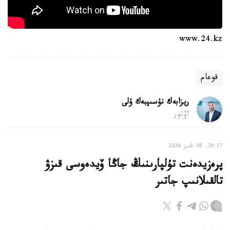
www.24.kz
قوعام
ريزابەك نۇسىپبەك ۇلى
اۆتور
20:17, 08 تامىز 2026
پرەزيدەنت تۇلپارىنىڭ جاڭا ۆيدەوسى قىزۋ
تالقىلانىپ جاتىر