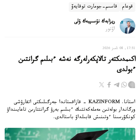
قوعام
قاسىم-جومارت توقايەۆ
ريزابەك نۇسىپبەك ۇلى
اۆتور
17:51, 08 تامىز 2026
اكىمدىكتەر تالاپكەرلەرگە نەشە ءبىلىم گرانتىن
ءبولدى
استانا. KAZINFORM - قازاقستاندا جەرگىلىكتى اتقارۋشى
ورگاندار بولەتىن مەملەكەتتىك ءبىلىم بەرۋ گرانتتارىن تاعايىنداۋ
كونكۋرسىنا ءوتىنىش قابىلداۋ باستالدى.