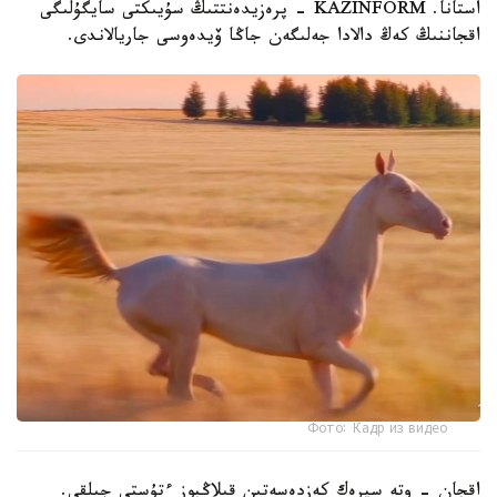
استانا. KAZINFORM - پرەزيدەنتتىڭ سۇيىكتى سايگۇلىگى
اقجاننىڭ كەڭ دالادا جەلىگەن جاڭا ۆيدەوسى جاريالاندى.
Фото: Кадр из видео
اقجان - وتە سيرەك كەزدەسەتىن قىلاڭبوز ءتۇستى جىلقى.