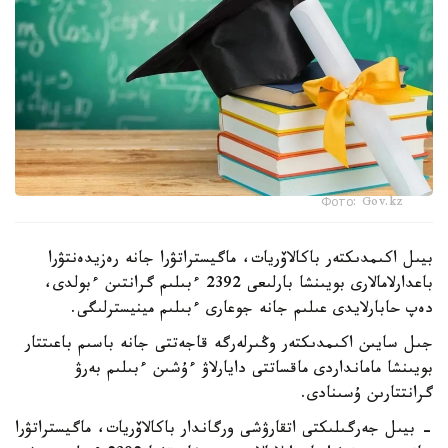
Фото: Gov.kz
بيىل اكىمدىكتەر باكالاۆريات، ماگيستراتۋرا جانە رەزيدەنتۋرا
باعدارلامالارى بويىنشا بارلىعى 2392 ءبىلىم گرانتىن ءبولدى،
دەپ حابارلايدى عىلىم جانە جوعارى ءبىلىم مينيسترلىگى.
جىل سايىن اكىمدىكتەر وڭىرلەرگە قاجەتتى جانە باسىم باعىتتار
بويىنشا مامانداردى ماقساتتى دايارلاۋ ءۇشىن ءبىلىم بەرۋ
گرانتتارىن ۇسىنادى.
- بيىل جەرگىلىكتى اتقارۋشى ورگاندار باكالاۆريات، ماگيستراتۋرا