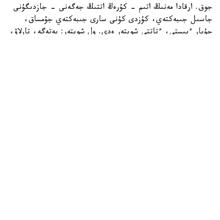
جوق. ارقادا مەنىڭ اتىم - كۇرەڭ اتتىڭ جەگەنى - جازدىگۇنى
جاسىل جىبەكتەي، كۇزدى كۇنى سارى جىبەكتەي جۇمساق،
جۇپار ءيىستى، ءتاتتى شوپتەر ەدى. ول شوپتەر: بەتەگە، تارلاۋ،
كوك جۋسان، قارا جۋسان، جوڭىشقا، قياق، بيدايىق، كودە،
شالعىن، ميا، مايسا جانە تولىپ جاتقان ادەمى شوپتەر.
بەتپاقتا بۇل شوپتەر جوق. بەتپاقتىڭ شوپتەرى سەلدىر، قوڭىر،
سۇر، قۋارعان، سوياۋلانعان قاتتى، قوڭىرسۇر وسىمدىك. ول
شوپتەر: سوياۋ جۋسان، قارا قوڭىر جۋسان، يزەن، ەبەلەك.
راس، كوكپەك پەن جۋسان ارقادا دا بار. بەتپاقتا دا بار.
ارقانىڭ سۋى كوبىنەسە تۇشى، ءتاتتى، تۇنىق سۋ جانە ونداي
سۋلار كوپ. ۇلكەن شالقار ايدىن كولدەر، ۇزىن اققان وزەندەر،
تاۋدان، ادىردان سىلدىراپ اققان كۇمىس سۋلى بۇلاقتار، كوك
شالعىندى، ءمولدىر سۋلى تومارلار ءتاتتى سۋىق سۋلى قۇدىقتار
ارقانىڭ جان- جانۋارلارىنىڭ سۇيگەن، ۇيرەنگەن سۋسىنى.
بەتپاقتا سۋ سيرەك كەزدەسەدى. ول سۋدىڭ ءوزى تاپشى جانە
ءدامى دە باسقالاۋ بولادى. ول سۋلار كوبىنەسە سول، اندا- ساندا
ءبىر جەردە، سوقىردىڭ كوزىندەي سىعىرايعان ناشار قۇدىقشالار