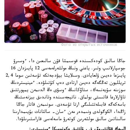
Фото: из открытых источников
جاڭا سالىق كودەكسىندە قوسىمشا قۇن سالىعىن دا، ءوسىرۋ
جوسپارلانىپ وتىر. ياعني ونىڭ مولشەرلەمەسى 12 پايىزدان 16
پايىزعا دەيىن ۇلعايادى. وسىلايشا بيۋدجەتكە تۇسەتىن سوما 2,4
تريلليون تەڭگەگە دەيىن ارتادى دەپ كۇتىلۋدە. ءمينيستردىڭ
سوزىنە سۇيەنسەك، ستاۆكانىڭ ءوسۋى ەڭ الدىمەن يمپورتتىق
تاۋارلارعا قاتىستى بولماق. ناتيجەسىندە وتاندىق بيزنەستىڭ
باسەكەگە قابىلەتتىلىگى ارتا تۇسەدى. سونىمەن قاتار جاڭا
زاڭدا، الكوگولدى ونىمدەر مەن ءسان- سالتانات بۇيىمدارىنا
سالىناتىن سالىق مولشەرىن كوتەرۋ ماسەلەسى قاراستىرىلۋدا.
الىبەك قۋانتىروۆ، ق ر ۇلتتىق ەكونوميكا ءمينيسترى: