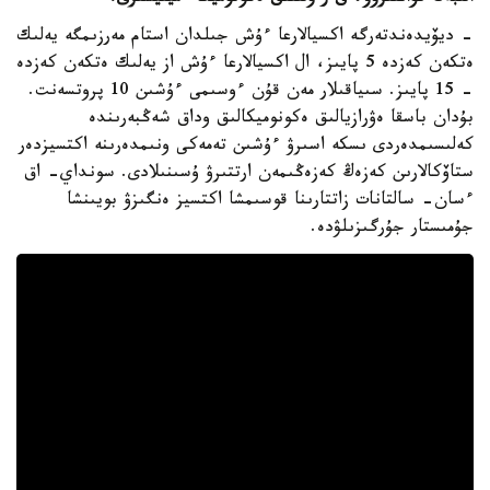
- ديۆيدەندتەرگە اكسيالارعا ءۇش جىلدان استام مەرزىمگە يەلىك
ەتكەن كەزدە 5 پايىز، ال اكسيالارعا ءۇش از يەلىك ەتكەن كەزدە
- 15 پايىز. سىياقىلار مەن قۇن ءوسىمى ءۇشىن 10 پروتسەنت.
بۇدان باسقا ەۋرازيالىق ەكونوميكالىق وداق شەڭبەرىندە
كەلىسىمدەردى ىسكە اسىرۋ ءۇشىن تەمەكى ونىمدەرىنە اكتسيزدەر
ستاۆكالارىن كەزەڭ كەزەڭىمەن ارتتىرۋ ۇسىنىلادى. سونداي- اق
ءسان- سالتانات زاتتارىنا قوسىمشا اكتسيز ەنگىزۋ بويىنشا
جۇمىستار جۇرگىزىلۋدە.