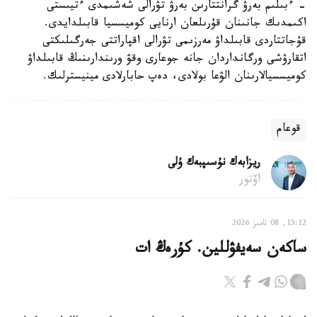
- ءبىلىم بەرۋ گرانتتارىن بەرۋ تۋرالى شەشىمدى ءتيىستى
اكىمدىك جانىنان قۇرىلعان ارنايى كوميسسيا قابىلدايدى.
قۇجاتتاردى قابىلداۋ مەرزىمى تۋرالى اقپاراتتى جەرگىلىكتى
اتقارۋشى ورگانداردان جانە جوعارى وقۋ ورىندارىنىڭ قابىلداۋ
كوميسسيالارىنان الۋعا بولادى، دەپ حابارلادى مينيسترلىك.
قوعام
ريزابەك نۇسىپبەك ۇلى
اۆتور
15:12, 08 تامىز 2026
ساكەن سەيفۋللين. كۇرەڭ ات