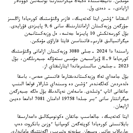
مۇمكىن. ناتيجەسىندە ەڭبەك ميگرانتتارىنا بولىنەتىن كۆوتالار
ازايادى، - دەدى ول.
انىقتاما ءۇشىن ايتا كەتەيىك، قازىر وڭتۇستىك كورەيادا زاڭسىز
جۇرگەن وزبەكستان ازاماتتارىنىڭ سانى 9,6 پايىزدى قۇرايدى.
بۇل كورسەتكىش 10 پايىزعا جەتسە، ەل وزبەكستانمەن
ميگراتسيالىق قارىم-قاتىناسىن قايتا قاراۋى مۇمكىن.
راسىندا دا 2024 -جىلى 3080 وزبەكستان ازاماتى وڭتۇستىك
كورەياعا E-9 ۆيزاسىمەن جۇمىس ىستەۋگە جىبەرىلگەن، بۇل
2023 -جىلمەن سالىستىرعاندا ايتارلىقتاي از.
بۇل جاعداي تەك وزبەكستاندىقتارعا قاتىستى ەمەس، باسقا
ەلدەردەن كەلگەندەر ءۇشىن دە وسىنداي شارالار قولعا الىنىپ
جاتقانى اتاپ ءوتىلدى. ماسەلەن نەپالدىڭ بۇل ەلگە جىبەرگەن
ميگرانتتار سانى ءبىر جىلدا 19758 ادامنان 7081 ادامعا دەيىن
ازايعان.
ايتا كەتەيىك، جالعاسىپ جاتقان ەكونوميكالىق داعدارىسقا
بايلانىستى كورەيادا كوپتەگەن كومپانيا ءوزىن بانكروت دەپ
جاريالاپ جاتىر. وسىعان سۇيەنە وتىرىپ، اگەنتتىك ماماندارى