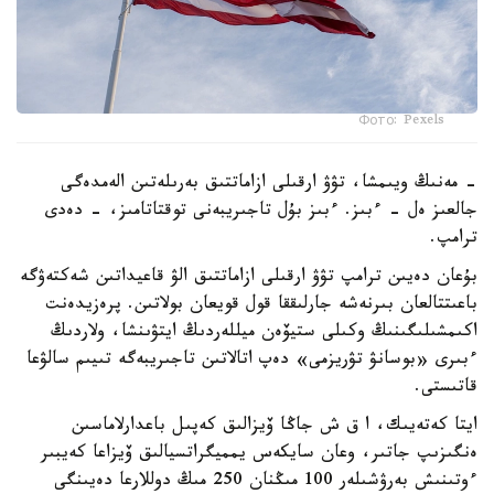
Фото: Pexels
- مەنىڭ ويىمشا، تۋۋ ارقىلى ازاماتتىق بەرىلەتىن الەمدەگى
جالعىز ەل - ءبىز. ءبىز بۇل تاجىريبەنى توقتاتامىز، - دەدى
ترامپ.
بۇعان دەيىن ترامپ تۋۋ ارقىلى ازاماتتىق الۋ قاعيداتىن شەكتەۋگە
باعىتتالعان بىرنەشە جارلىققا قول قويعان بولاتىن. پرەزيدەنت
اكىمشىلىگىنىڭ وكىلى ستيۆەن ميللەردىڭ ايتۋىنشا، ولاردىڭ
ءبىرى «بوسانۋ تۋريزمى» دەپ اتالاتىن تاجىريبەگە تىيىم سالۋعا
قاتىستى.
ايتا كەتەيىك، ا ق ش جاڭا ۆيزالىق كەپىل باعدارلاماسىن
ەنگىزىپ جاتىر، وعان سايكەس يمميگراتسيالىق ۆيزاعا كەيبىر
ءوتىنىش بەرۋشىلەر 100 مىڭنان 250 مىڭ دوللارعا دەيىنگى