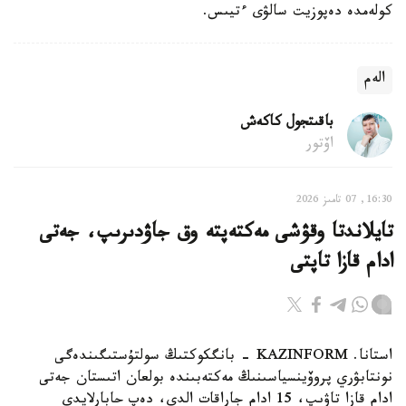
كولەمدە دەپوزيت سالۋى ءتيىس.
الەم
باقىتجول كاكەش
اۆتور
16:30, 07 تامىز 2026
تايلاندتا وقۋشى مەكتەپتە وق جاۋدىرىپ، جەتى
ادام قازا تاپتى
استانا. KAZINFORM - بانگكوكتىڭ سولتۇستىگىندەگى
نونتابۋري پروۆينسياسىنىڭ مەكتەبىندە بولعان اتىستان جەتى
ادام قازا تاۋىپ، 15 ادام جاراقات الدى، دەپ حابارلايدى