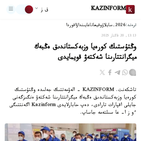
KAZINFORM
ق ز
ترەند:
2026-سايلاۋ
وقيعا
تاعايىنداۋ
اقوردا
13:13, 20 قاڭتار 2025
وڭتۇستىك كورەيا وزبەكستاندىق ەڭبەك
ميگرانتتارىنا شەكتەۋ قويمايدى
تاشكەنت. KAZINFORM - الەۋمەتتىك جەلىدە وڭتۇستىك
كورەيا وزبەكستاندىق ەڭبەك ميگرانتتارىنا شەكتەۋ ەنگىزگەنى
جايلى اقپارات تارادى، دەپ حابارلايدى Kazinform اگەنتتىگى
ءو ز ا- عا سىلتەمە جاساپ.