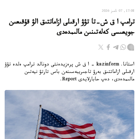
17:08, 07 تامىز 2026
ترامپ ا ق ش-تا تۋۋ ارقىلى ازاماتتىق الۋ قۇقىعىن
جويعىسى كەلەتىنىن مالىمدەدى
استانا. kazinform - ا ق ش پرەزيدەنتى دونالد ترامپ ەلدە تۋۋ
ارقىلى ازاماتتىق بەرۋ تاجىريبەسىنەن باس تارتۋ نيەتىن
مالىمدەدى، دەپ حابارلايدى Report.