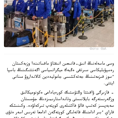
Фото: ӨзА
وسى ماسەلەنىڭ انىق-قانىعىن انىقتاۋ ماقساتىندا وزبەكستان
رەسپۋبليكاسى سىرتقى ەڭبەك ميگراتسياسى اگەنتتىگىنىڭ باسپا
ءسوز قىزمەتىنىڭ جەتەكشىسى جاموليددين كالانداروۆ مىنانى
ايتتى.
- قازىرگى ۋاقىتتا وڭتۇستىك كورەياداعى ەكونوميكالىق
وزگەرىستەرگە بايلانىستى وتانداستارىمىزدىڭ جۇمىستان
سەبەپسىز كەتىپ قالۋ فاكتىلەرى كوپتەپ تىركەلۋدە. وكىنىشكە
قاراي ءبىر ادامنىڭ قاتەلىگى كوپتەگەن ادامعا تەرىس اسەر ەتۋى