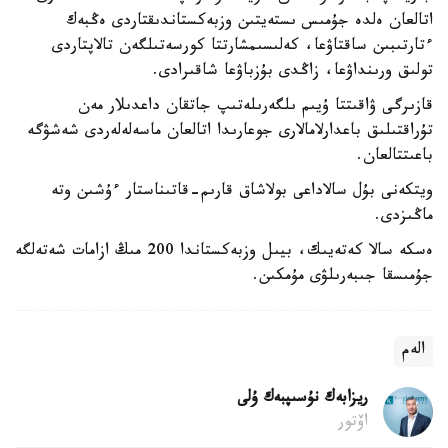
اتالعان ەلدە جۇمىس ىستەيتىن وزبەكستاندىقتاردى ەڭبەك
ءتارتىبىن ساقتاۋعا، كەلىسىمشارتتا كورسەتىلگەن تالاپتاردى
تولىق ورىنداۋعا، زاڭدى بۇزباۋعا شاقىرادى.
قازىرگى ۋاقىتتا ۇيىم ىلگەرىلەتىپ جاتقان داعدىلار مەن
تۇراقتىلىق باعدارلامالارى جوعارىدا اتالعان ماسەلەلەردى شەشۋگە
باعىتتالعان.
ويتكەنى بۇل سالاداعى بولاشاق قارىم-قاتىناستار ءۇشىن وتە
ماڭىزدى.
ەسكە سالا كەتەيىك، بيىل وزبەكستاندا 200 مىڭ ازامات شەتەلگە
جۇمىسقا جىبەرىلۋى مۇمكىن.
الەم
ريزابەك نۇسىپبەك ۇلى
اۆتور