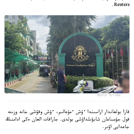
Reuters.
Фото: ข่าวสด
قازا بولعاندار اراسىندا ءۇش ءمۇعالىم، ءۇش وقۋشى جانە وزىنە
قول جۇمساعان شابۋىلداۋشى بولدى. جاراقات العان ەكى ادامنىڭ
جاعدايى اۋىر.