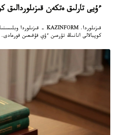
ءۇيى تارلىق ەتكەن قىزىلوردالىق كو
قىزىلوردا. KAZINFORM - قىزىل
كوپبالالى انانىڭ تۇرعىن ءۇي قۇقىعىن قورعادى.