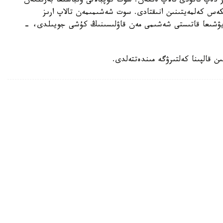
دەپ تانۋدى تالاپ ەتكەن. سوت كوپبالالى وتباسىعا بەرىلگەن
يكەس كەلمەيتىنىن انىقتادى. سوت شەشىمىمەن تالاپ ارىز
قويۋشىعا قاتىستى شەشىمى مەن قاۋلىسىنىڭ كۇشى جويىلدى، -
ن قالپىنا كەلتىرۋگە مىندەتتەلدى.