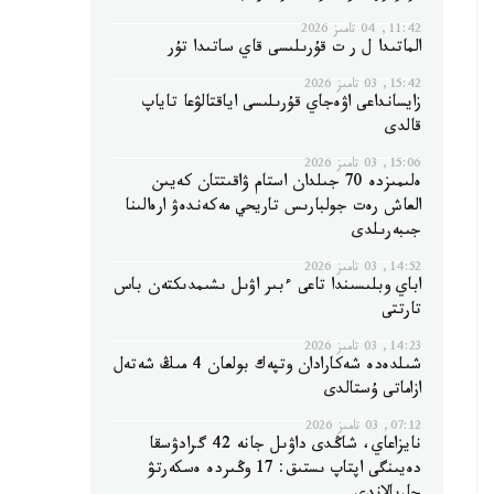
11:42, 04 تامىز 2026
الماتىدا ل ر ت قۇرىلىسى قاي ساتىدا تۇر
15:42, 03 تامىز 2026
زايسانداعى اۋەجاي قۇرىلىسى اياقتالۋعا تاياپ
قالدى
15:06, 03 تامىز 2026
ەلىمىزدە 70 جىلدان استام ۋاقىتتان كەيىن
العاش رەت جولبارىس تاريحي مەكەندەۋ ارەالىنا
جىبەرىلدى
14:52, 03 تامىز 2026
اباي وبلىسىندا تاعى ءبىر اۋىل ىشىمدىكتەن باس
تارتتى
14:23, 03 تامىز 2026
شىلدەدە شەكارادان وتپەك بولعان 4 مىڭ شەتەل
ازاماتى ۇستالدى
07:12, 03 تامىز 2026
نايزاعاي، شاڭدى داۋىل جانە 42 گرادۋسقا
دەيىنگى اپتاپ ىستىق: 17 وڭىردە ەسكەرتۋ