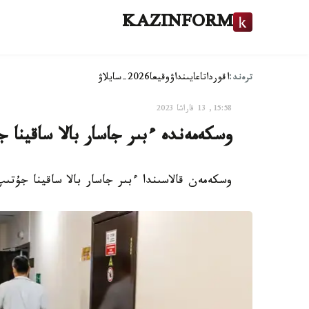
KAZINFORM
ترەند:
اقوردا
تاعايىنداۋ
وقيعا
2026-سايلاۋ
15:58, 13 قاراشا 2023
وسكەمەندە ءبىر جاسار بالا ساقينا 
وسكەمەن قالاسىندا ءبىر جاسار بالا ساقينا جۇتىپ قويد