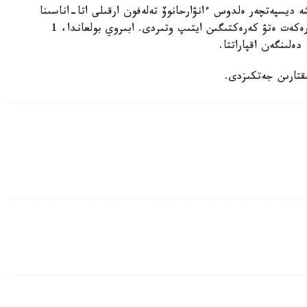
ديسپەتچەر ەلدوس ءانۋارحانوۆ تەلەفون ارقىلى اتا-اناسىنا
گەيمليح مانيەۆرىن جاساۋدى ءتۇسىندىرىپ، قالاي ارەكەت ەتۋ كەرەكتىگىن ايتىپ وتىردى. ابىروي بولعاندا، 1
دەلىنگەن اقپاراتتا.
قتارىن جەتكىزدى.