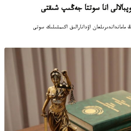
پبالالى انا سوتتا جەڭىپ شىقتى
وردا وبلىسىنىڭ مامانداندىرىلعان اۋدانارالىق اكىمشىلىك سوتى