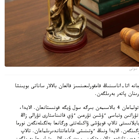
 سوتى
جانە اتا-اناسىنىڭ قامقورلىعىنسىز قالعان بالالار ساناتى بويىنشا
نان پاتەر بەرىلگەن.
- تالاپ قويۋشى جالعىزباستى انا رەتىندە كامەلەتكە تولماعان 4 بالاسىمەن بىرگە سول ۇيگە قونىستانعان. الايدا،
ۇراتىن وتباسى ءۇشىن تۇرعىن ءۇي قاتىناستارى تۋرالى زاڭ
ايلانىستى تالاپ قويۋشى ۋاكىلەتتى ورگانعا بەلگىلەنگەن نورما
ىنگەن. الايدا ونىڭ ءوتىنىشى قاناعاتتاندىرىلماعان. تالاپ