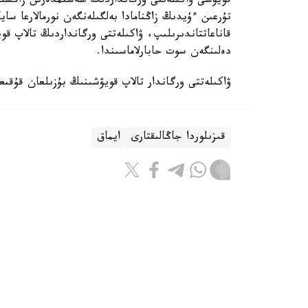
قويۋشى ۋاكىلەتتى ورگانداردىڭ شەشىمدەرىن زاڭسىز 
تۇرعىن ءۇيدىڭ زاڭنامادا بەلگىلەنگەن نورمالارعا سا
قاناعاتتاندىرىلىپ، ۋاكىلەتتى ورگانداردىڭ تالاپ 
دەلىنگەن سوت حابارلاماسىندا.
ۋاكىلەتتى ورگاندار تالاپ قويۋشىنىڭ بۇزىلعان قۇقىعى
قىزىلوردا جاڭالىقتارى
ايماق
بەيسەن سۇلتان
اۆتور
14:56, 06 تامىز 2026