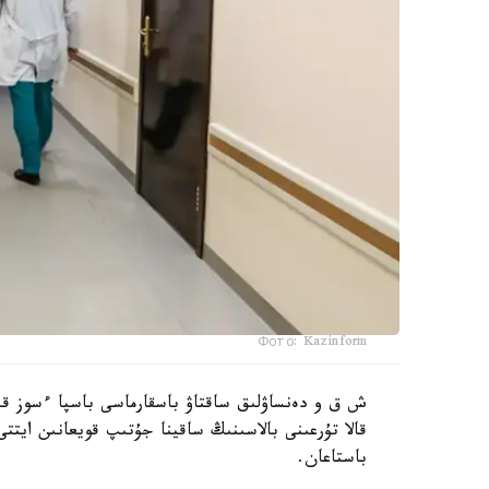
Фото: Kazinform
قالا تۇرعىنى بالاسىنىڭ ساقينا جۇتىپ قويعانىن ايتت
باستاعان.