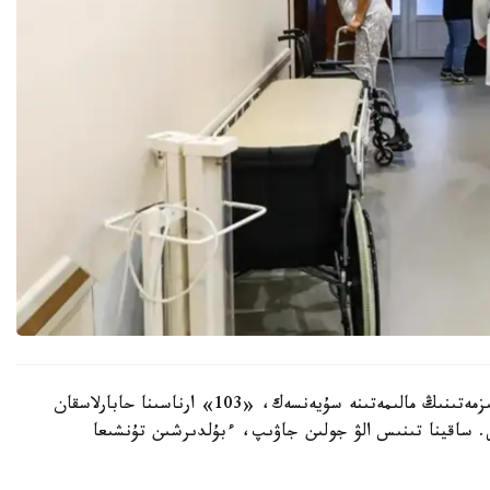
ش ق و دەنساۋلىق ساقتاۋ باسقارماسى باسپا ءسوز قىزمەتىنىڭ مالىمەتىنە سۇيەنسەك، «103» ارناسىنا حابارلاسقان
ى. ساقينا تىنىس الۋ جولىن جاۋىپ، ءبۇلدىرشىن تۇنشىعا