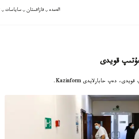
الەمدە
قازاقستان
ساياسات
ت
جۇتىپ قويدى
ى، دەپ حابارلايدى Kazinform.