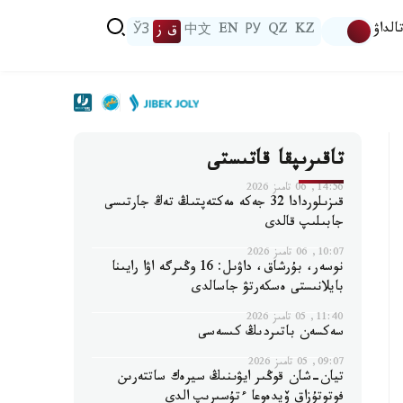
الداۋ
KZ
QZ
РУ
EN
中文
ق ز
ЎЗ
تاقىرىپقا قاتىستى
14:56, 06 تامىز 2026
قىزىلوردادا 32 جەكە مەكتەپتىڭ تەڭ جارتىسى
جابىلىپ قالدى
10:07, 06 تامىز 2026
نوسەر، بۇرشاق، داۋىل: 16 وڭىرگە اۋا رايىنا
بايلانىستى ەسكەرتۋ جاسالدى
11:40, 05 تامىز 2026
سەكسەن باتىردىڭ كىسەسى
09:07, 05 تامىز 2026
تيان-شان قوڭىر ايۋىنىڭ سيرەك ساتتەرىن
فوتوتۇزاق ۆيدەوعا ءتۇسىرىپ الدى