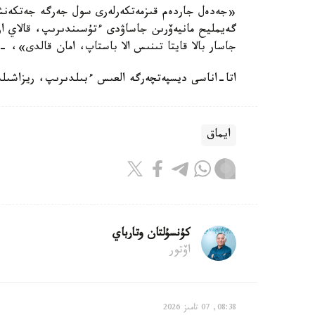
«جەدەل جاردەم قىزمەتكەرلەرى سول جەرگە جەتكەنشە 
جاسار بالا قايتا تىنىس الا باستاپ، امان قالدى»، - 
اتا-اناسى ديسپەتچەرگە العىس ءبىلدىرىپ، ريزاشىلى
ايماق
كۇنسۇلتان وتارباي
اۆتور
08:38, 07 تامىز 2026