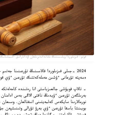
فوتو: قىزىلوردا وبلىسىنىڭ مامانداندىرىلعان اۋدانارالىق اكىمشىلىك
2024 -جىلى قىزىلوردا قالاسىنىڭ تۇرعىنىنا جەتىم 
ەسەپتە تۇرعانى ءۇشىن مەملەكەتتىك تۇرعىن ءۇي قورى
بەرىلگەن تۇرعىن ءۇيدىڭ ناقتى الاڭى بەس ادامنان ت
نورمالارىنا سايكەس كەلمەيتىنى انىقتالعان. وسىعان ب
بويىنشا باسقا تۇرعىن ءۇي بەرۋ تۋرالى وتىنىشپەن جۇگ