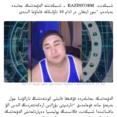
شىمكەنت. KAZINFORM - شىمكەنتتە الەۋمەتتىك جەلىدە
بەيادەپ ءسوز ايتقان ەر ادام 10 تاۋلىككە قاماۋعا الىندى
Фото: видеодан алынған скрин/ t.me/POLICE_of_KZ
الەۋمەتتىك جەلىلەردە قۇقىققا قايشى كونتەنتتىڭ تارالۋىنا جول
بەرمەۋ جانە قوعامدىق ءتارتىپتى بۇزاتىن ارەكەتتەردىڭ الدىن الۋ
ماقساتىندا شىمكەنت قالاسىنىڭ پوليتسيا دەپارتامەنتى الەۋمەتتىك