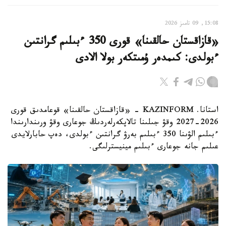
15:08, 09 تامىز 2026
«قازاقستان حالقىنا» قورى 350 ءبىلىم گرانتىن
ءبولدى: كىمدەر ۇمىتكەر بولا الادى
استانا. KAZINFORM - «قازاقستان حالقىنا» قوعامدىق قورى
2026-2027 وقۋ جىلىنا تالاپكەرلەردىڭ جوعارى وقۋ ورىندارىندا
ءبىلىم الۋىنا 350 ءبىلىم بەرۋ گرانتىن ءبولدى، دەپ حابارلايدى
عىلىم جانە جوعارى ءبىلىم مينيسترلىگى.