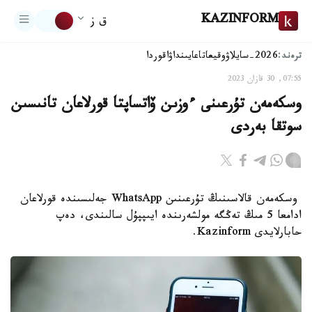
KAZINFORM
ق ز
ترەند:
2026-سايلاۋ
وقيعا
تاعايىنداۋ
اقوردا
07:55, 30 قازان 2023
وسكەمەن تۇرعىنى ءوزىن ۆاتساپتا قورلاعان تانىسىن
سوتقا بەردى
وسكەمەن قالاسىنىڭ تۇرعىنىن WhatsApp جەلىسىندە قورلاعان
ادامعا 5 مىڭ تەڭگە مولشەرىندە ايىپپۇل سالىندى، دەپ
حابارلايدى Kazinform.