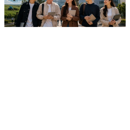
Коллаж: Kazinform / ИИ
گرانتقا اۋىلدىق ەلدى مەكەندەردەگى، شاعىن جانە
مونوقالالارداعى مەكتەپتەردىڭ 25 جاسقا دەيىنگى تۇلەكتەرى
ۇمىتكەر بولا الادى.
باعدارلاما جەتىم بالالار مەن كامەلەتكە تولعانعا دەيىن اتا-
اناسىنىڭ قامقورلىعىنسىز قالعان ازاماتتارعا، مۇگەدەكتىگى بار
تۇلعالارعا، سونداي-اق مۇگەدەكتىگى بار بالالاردى تاربيەلەپ
وتىرعان وتباسىلاردىڭ بالالارى مەن اتا-اناسىنىڭ مۇگەدەكتىگى
بار تالاپكەرلەرگە ارنالعان.
- ءبىلىم بەرۋ گرانتىنىڭ يەگەرلەرىنە وقۋ اقىسى جىلىنا 1
ميلليون تەڭگەگە دەيىن تولەنەدى. سونىمەن قاتار وقۋ
كەزەڭىندە اي سايىن 60 مىڭ تەڭگە كولەمىندە شاكىرتاقى