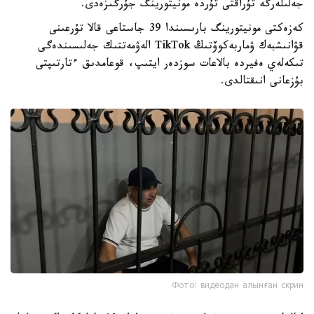
جەلىلەرگە تۇراقتى تۇردە مونيتورينگ جۇرگىزەدى.
كەزەكتى مونيتورينگ بارىسىندا 39 جاستاعى قالا تۇرعىنى
قۋانىشبەك ۋماربەكوۆتىڭ TikTok الەۋمەتتىك جەلىسىندەگى
تىكەلەي ەفيردە بالاعات سوزدەر ايتىپ، قوعامدىق ءتارتىپتى
بۇزعانى انىقتالدى.
Фото: видеодан алынған скрин