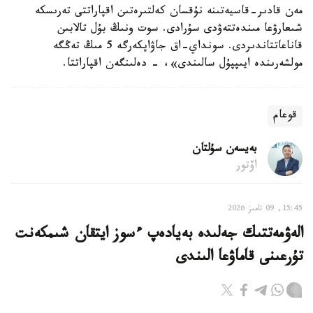
مەن قادىر-قاسيەتىنە نۇقسان كەلتىرەتىن اقپاراتتى تەرىسكە
شىعارۋعا مىندەتتەۋدى سۇرادى. سوت ونىڭ بۇل تالابىن
قاناعاتتاندىردى. سونداي-اق جاۋاپكەرگە 5 مىڭ تەڭگە
مولشەرىندە ايىپپۇل سالىندى»، - دەلىنگەن اقپاراتتا.
قوعام
بەيسەن سۇلتان
اۆتور
15:45, 09 تامىز 2026
الەۋمەتتىك جەلىدە بەيادەپ ءسوز ايتقان شىمكەنت
تۇرعىنى قاماۋعا الىندى