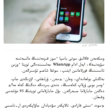
pixels :فوتو
وسكەمەن قالالىق سوتى باسپا ءسوز قىزمەتىنىڭ مالىمەتىنە
سۇيەنسەك، ايەل ادام WhatsApp جەلىسىندەگى توپتا ءوزىن
تانىسىنىڭ قورلاعانىن ايتىپ، سوتقا شاعىم تۇسىرگەن.
بەلگىلى بولعانداي، وعان: «سەن، ۇرلىقشى، اۋزىڭدى جاپ.
ءومىر بويى ۇرلاپ كەلەسىڭ، ەندى بىردەڭە دەگىڭ كەلە مە؟»
دەگەن حابارلاما جىبەرگەن. بۇل حابارلامانى توپتىڭ 93 مۇشەسى
وقىعان.
«سوت ءىستى قارادى. تالاپكەر سۋديادان جاۋاپكەردى ار-نامىسى