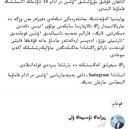
اتالعان قۇقىق بۇزۋشىلىق ءۇشىن ەر ادام 10 تاۋلىككە اكىمشىلىك
قاماۋعا الىندى.
پوليتسيا الەۋمەتتىك جەلىلەردەگى تىكەلەي ەفيرلەر مەن وزگە دە
جاريالانىمدار زاڭ تالاپتارىنا سايكەس بولۋى ءتيىس ەكەنىن
ەسكەرتتى. لايك، قارالىم نەمەسە تانىمالدىق ءۇشىن قوعامدىق
ءتارتىپتى بۇزۋ، ادەپسىز ارەكەتتەر جاساۋ جانە قۇقىققا قايشى
كونتەنت تاراتۋ زاڭنامادا بەلگىلەنگەن جاۋاپكەرشىلىككە اكەپ
سوعادى.
زاڭ سيفرلىق كەڭىستىكتە دە بارشاعا بىردەي قولدانىلادى.
استانادا Instagram-داعى بەينەجازباسى ءۇشىن ەر ادام قاماۋعا
الىنعانىن جازعان ەدىك.
قوعام
ريزابەك نۇسىپبەك ۇلى
اۆتور