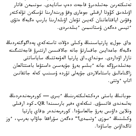
تەتىكتەرىن جەتىلدىرۋ قاجەت دەپ سانايدى. سونىمەن قاتار
اۋىلدىق كۆوتا ارقىلى جوعارى وقۋ ورىندارىنا تۇسكەن تۇلەكتەر
وقۋىن اياقتاعاننان كەيىن تۋعان اۋىلدارىنا بارىپ ەڭبەك ەتۋى
ءتيىس دەگەن ۇستانىمىن ءبىلدىردى.
«اق جول» پارتياسىنىڭ وكىلى دۋلات تاستەكەي پەداگوگتەردىڭ
ەڭبەك جاعدايىن جاقسارتۋ جانە جالاقىسىن ارتتىرۋ قاجەتتىگىنە
نازار اۋداردى. سونداي-اق پارتيا الەۋمەتتىك ساياساتتى
جەتىلدىرۋگە جانە ءبىلىم بەرۋ جۇيەسىن دامىتۋعا باعىتتالعان
زاڭنامالىق باستامالاردى جۇيەلى تۇردە ۇسىنىپ كەلە جاتقانىن
اتاپ ءوتتى.
جوبانىڭ باستى ەرەكشەلىكتەرىنىڭ ءبىرى — كورەرمەندەردىڭ
بەلسەندى قاتىسۋى. تىكەلەي ەفير بارىسىندا QR-كود ارقىلى
ونلاين داۋىس بەرۋ جالعاسۋدا. كورەرمەندەر «قاي پارتيا
وكىلىنىڭ ءسوزى ءوتىمدى؟“ دەگەن سۇراققا جاۋاپ بەرىپ، ءوز
تاڭداۋىن جاساۋدا.