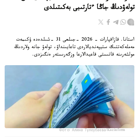
تولەۋدىڭ جاڭا ءتارتىبى بەكىتىلدى
استانا. قازاقپارات - 2026 -جىلعى 31 -شىلدەدە ۇكىمەت
مەملەكەتتىك ستيپەنديالاردى تاعايىنداۋ، تولەۋ جانە ولاردىڭ
مولشەرىنە قاتىستى قاعيدالارعا وزگەرىستەر ەنگىزدى.
Фото: Алина Тулеубаева/Kazinform