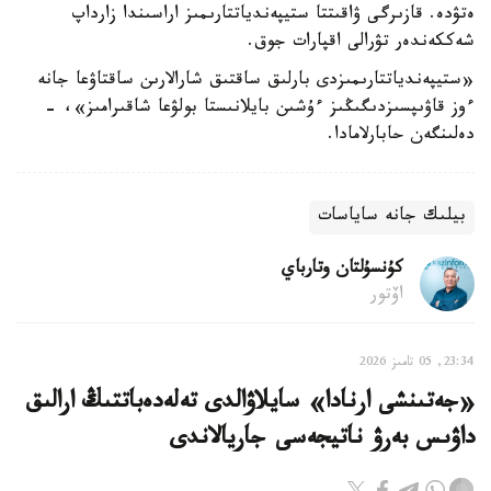
ەتۋدە. قازىرگى ۋاقىتتا ستيپەندياتتارىمىز اراسىندا زارداپ
شەككەندەر تۋرالى اقپارات جوق.
«ستيپەندياتتارىمىزدى بارلىق ساقتىق شارالارىن ساقتاۋعا جانە
ءوز قاۋىپسىزدىگىڭىز ءۇشىن بايلانىستا بولۋعا شاقىرامىز»، -
دەلىنگەن حابارلامادا.
بيلىك جانە ساياسات
كۇنسۇلتان وتارباي
اۆتور
23:34, 05 تامىز 2026
«جەتىنشى ارنادا» سايلاۋالدى تەلەدەباتتىڭ ارالىق
داۋىس بەرۋ ناتيجەسى جاريالاندى