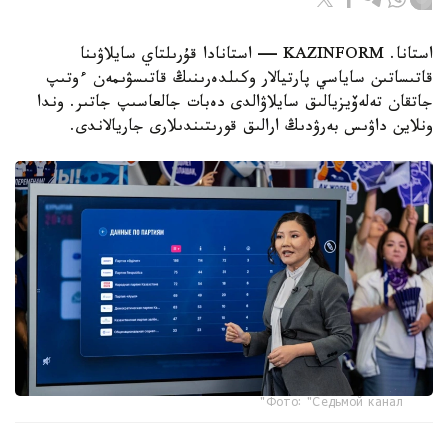
استانا. KAZINFORM — استانادا قۇرىلتاي سايلاۋىنا
قاتىساتىن ساياسي پارتيالار وكىلدەرىنىڭ قاتىسۋىمەن ءوتىپ
جاتقان تەلەۆيزيالىق سايلاۋالدى دەبات جالعاسىپ جاتىر. وندا
ونلاين داۋىس بەرۋدىڭ ارالىق قورىتىندىلارى جاريالاندى.
Фото: "Седьмой канал"