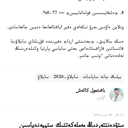
8. «ەشقايسىسىن قولدامايمىن» — 0،77%.
ونلاين داۋىس بەرۋ تىكەلەي ەفير اياقتالعانعا دەيىن جالعاسادى.
ەسكە سالايىق، «جەتىنشى ارنا» ەفيرىندە قۇرىلتاي سايلاۋىنا
قاتىساتىن قازاقستانداعى جەتى ساياسي پارتيا وكىلدەرىنىڭ
تەلەدەباتى ءوتىپ جاتىر.
بيلىك جانە ساياسات
سايلاۋ-2026
سايلاۋ
باقىتجول كاكەش
اۆتور
20:11, 05 تامىز 2026
ستۋدەنتتەردىڭ مەملەكەتتىك ستيپەندياسىن