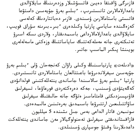
قازىرگى ۋاقىتقا دەيىن قاتىسۋشىلار وزدەرىنىڭ سايلاۋالدى
باعدارلامالارىن تانىستىرىپ، ءبىلىم بەرۋ جۇيەسىن دامىتۋعا
قاتىستى باستامالارىن ۇسىندى. قازىر دەباتتاردىڭ كەلەسى
كەزەڭىندە ساياسي پارتيا وكىلدەرى ءبىر-بىرىنە سۇراق قويىپ،
سايلاۋالدى باعدارلامالارداعى باسىمدىقتار، ولاردى ىسكە اسىرۋ
تەتىكتەرى جانە مەملەكەتتىك ساياساتتىڭ وزەكتى ماسەلەلەرى
بويىنشا پىكىر الماسىپ جاتىر.
«ادىلەت» پارتياسىنىڭ وكىلى راۋان كەنجەحان ۇلى ءبىلىم بەرۋ
جۇيەسىن سيفرلاندىرۋعا باعىتتالعان باستامالاردى تانىستىردى.
پارتيا ءبىلىم بەرۋ سالاسىندا جاساندى ينتەللەكتىنى قولدانۋدى
كەڭەيتۋدى ۇسىنىپ، جەكە دەرەكتەردى قورعاۋعا، تسيفرلىق
قاۋىپسىزدىكتى قامتاماسىز ەتۋگە جانە حالىقتىڭ سيفرلىق
ساۋاتتىلىعىن ارتتىرۋعا باسىمدىق بەرەتىنىن مالىمدەدى.
سونىمەن قاتار الداعى بەس جىل ىشىندە 5 ميلليون
قازاقستاندىقتى سيفرلىق تەحنولوگيالار مەن جاساندى ينتەللەكت
داعدىلارىنا وقىتۋ جوسپارى ۇسىنىلدى.