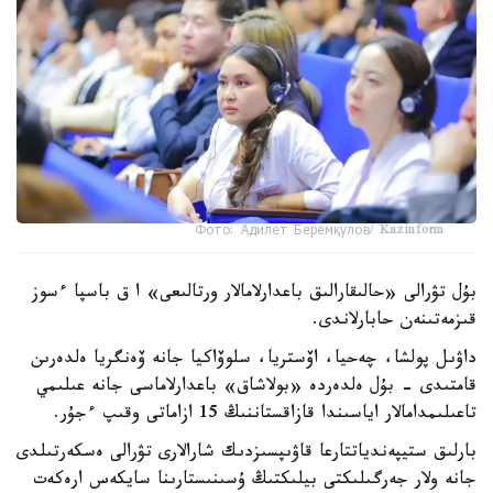
Фото: Адилет Беремқулов/ Kazinform
بۇل تۋرالى «حالىقارالىق باعدارلامالار ورتالىعى» ا ق باسپا ءسوز
قىزمەتىنەن حابارلاندى.
داۋىل پولشا، چەحيا، اۆستريا، سلوۆاكيا جانە ۆەنگريا ەلدەرىن
قامتىدى - بۇل ەلدەردە «بولاشاق» باعدارلاماسى جانە عىلىمي
تاعىلىمدامالار اياسىندا قازاقستاننىڭ 15 ازاماتى وقىپ ءجۇر.
بارلىق ستيپەندياتتارعا قاۋىپسىزدىك شارالارى تۋرالى ەسكەرتىلدى
جانە ولار جەرگىلىكتى بيلىكتىڭ ۇسىنىستارىنا سايكەس ارەكەت