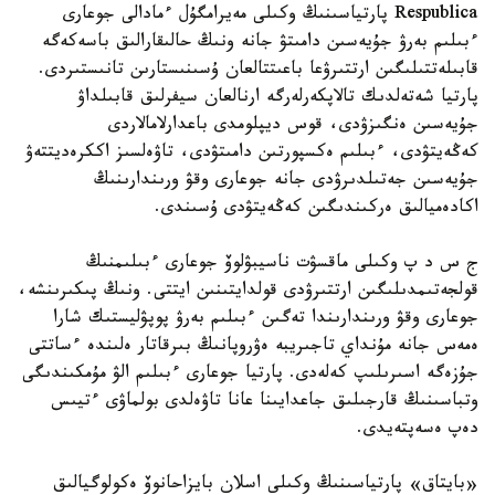
Respublica پارتياسىنىڭ وكىلى مەيرامگۇل ءمادالى جوعارى
ءبىلىم بەرۋ جۇيەسىن دامىتۋ جانە ونىڭ حالىقارالىق باسەكەگە
قابىلەتتىلىگىن ارتتىرۋعا باعىتتالعان ۇسىنىستارىن تانىستىردى.
پارتيا شەتەلدىك تالاپكەرلەرگە ارنالعان سيفرلىق قابىلداۋ
جۇيەسىن ەنگىزۋدى، قوس ديپلومدى باعدارلامالاردى
كەڭەيتۋدى، ءبىلىم ەكسپورتىن دامىتۋدى، تاۋەلسىز اككرەديتتەۋ
جۇيەسىن جەتىلدىرۋدى جانە جوعارى وقۋ ورىندارىنىڭ
اكادەميالىق ەركىندىگىن كەڭەيتۋدى ۇسىندى.
ج س د پ وكىلى ماقسۋت ناسيبۋلوۆ جوعارى ءبىلىمنىڭ
قولجەتىمدىلىگىن ارتتىرۋدى قولدايتىنىن ايتتى. ونىڭ پىكىرىنشە،
جوعارى وقۋ ورىندارىندا تەگىن ءبىلىم بەرۋ پوپۋليستىك شارا
ەمەس جانە مۇنداي تاجىريبە ەۋروپانىڭ بىرقاتار ەلىندە ءساتتى
جۇزەگە اسىرىلىپ كەلەدى. پارتيا جوعارى ءبىلىم الۋ مۇمكىندىگى
وتباسىنىڭ قارجىلىق جاعدايىنا عانا تاۋەلدى بولماۋى ءتيىس
دەپ ەسەپتەيدى.
«بايتاق» پارتياسىنىڭ وكىلى اسلان بايزاحانوۆ ەكولوگيالىق