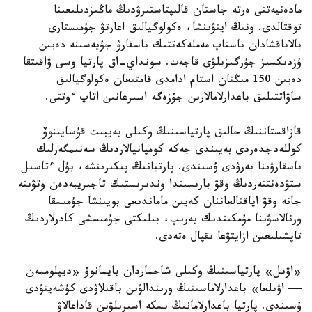
مادەنيەتتى ەرتە جاستان قالىپتاستىرۋدىڭ ماڭىزدىلىعىنا
توقتالدى. ونىڭ ايتۋىنشا، ەكولوگيالىق اعارتۋ جۇمىستارى
بالاباقشادان باستاپ مەملەكەتتىك باسقارۋ جۇيەسىنە دەيىن
ۇزدىكسىز جۇرگىزىلۋى قاجەت. سونداي-اق پارتيا وسى ۋاقىتقا
دەيىن 150 مىڭنان استام ادامدى قامتىعان ەكولوگيالىق
ساۋاتتىلىق باعدارلامالارىن جۇزەگە اسىرعانىن اتاپ ءوتتى.
قازاقستاننىڭ حالىق پارتياسىنىڭ وكىلى بەيبىت قۇسايىنوۆ
كوللەدجدەردى بەيىندى جەكە كومپانيالاردىڭ سەنىمگەرلىك
باسقارۋىنا بەرۋدى ۇسىندى. پارتيانىڭ پىكىرىنشە، بۇل ءتاسىل
ستۋدەنتتەردىڭ وقۋ بارىسىندا وندىرىستىك تاجىريبەدەن وتۋىنە
جانە وقۋ اياقتالعاننان كەيىن ماماندىعى بويىنشا جۇمىسقا
ورنالاسۋىنا مۇمكىندىك بەرىپ، بىلىكتى جۇمىسشى كادرلاردىڭ
تاپشىلىعىن ازايتۋعا ىقپال ەتەدى.
«اۋىل» پارتياسىنىڭ وكىلى شاحماردان بايمانوۆ «ديپلوممەن
— اۋىلعا» باعدارلاماسىنىڭ ورىندالۋىن باقىلاۋدى كۇشەيتۋدى
ۇسىندى. پارتيا باعدارلامانىڭ ىسكە اسىرىلۋىن قاداعالاۋ