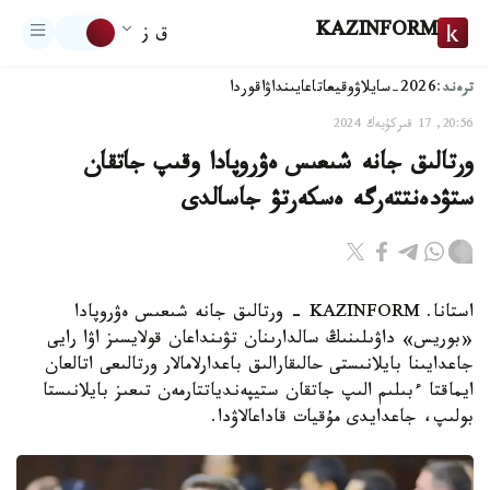
KAZINFORM
ق ز
ترەند:
2026-سايلاۋ
وقيعا
تاعايىنداۋ
اقوردا
20:56, 17 قىركۇيەك 2024
ورتالىق جانە شىعىس ەۋروپادا وقىپ جاتقان
ستۋدەنتتەرگە ەسكەرتۋ جاسالدى
استانا. KAZINFORM - ورتالىق جانە شىعىس ەۋروپادا
«بوريس» داۋىلىنىڭ سالدارىنان تۋىنداعان قولايسىز اۋا رايى
جاعدايىنا بايلانىستى حالىقارالىق باعدارلامالار ورتالىعى اتالعان
ايماقتا ءبىلىم الىپ جاتقان ستيپەندياتتارمەن تىعىز بايلانىستا
بولىپ، جاعدايدى مۇقيات قاداعالاۋدا.