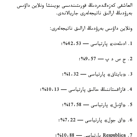
العاشقى كەزەڭدەردىڭ قورىتىندىسى بويىنشا ونلاين داۋىس
بەرۋدىڭ ارالىق ناتيجەلەرى جاريالاندى.
ونلاين داۋىس بەرۋدىڭ ارالىق ناتيجەلەرى:
1. ادىلەت» پارتياسى — 42،53%؛
2. ج س د پ — 9،57%؛
3. «بايتاق» پارتياسى — 1،32%؛
4. قازاقستاننىڭ حالىق پارتياسى — 10،13%؛
5. «اۋىل» پارتياسى — 17،58%؛
6. «اق جول» پارتياسى — 7،22%؛
7. Respublica پارتياسى — 10،88%؛