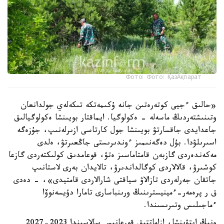
Фото: Фото: ҚазАқпарат
«حالىق ءجيى كوتەرەتىن جانە ۇكىمەتكە تىكەلەي جولدانعان
وتىنىشتەردىڭ ماسەلە - ەكولوگيا. ايماقتار بويىنشا ەكولوگيالىق
جاعدايدى جاقسارتۋ بويىنشا جول كارتاسى ازىرلەنىپ، جۇزەگە
اسىرىلۋدا. بۇل دەگەنىمىز ءوندىرىستى جاڭعىرتۋ، ەلدى
مەكەندەردى گازبەن قامتاماسىز ەتۋ، قوعامدىق كولىكتەردى گازعا
كوشىرۋ، قالالاردى كوگالداندىرۋ، تالايدان بەرى لاستانىپ
جاتقان جەرلەردى تازالاۋ سياقتى شارالاردى قامتيدى»، - دەدى
ق ر پرەمەر-ءمينيسترىنىڭ ورىنباسارى تامارا دۇيسەنوۆا
ءماجىلىس وتىرىسىندا.
ونىڭ ايتۋىنشا، ازاماتتىق قورعانىس سالاسىندا 2023-2027