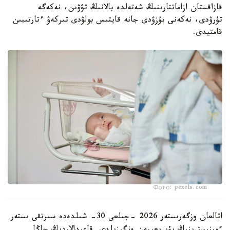
قازاقستان ازاماتتارىنىڭ شەتەلدە بالانىڭ تۋۋىن، نەكەگە
تۇرۋدى، نەكەنى بۇزۋدى جانە قايتىس بولۋدى تىركەۋ ءتارتىبىن
قامتيدى.
Фото: pexels.com
اتالعان وزگەرىستەر 2026 -جىلعى 30- شىلدەدە سىرتقى ىستەر