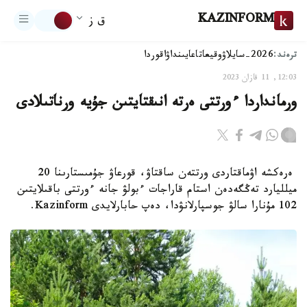
KAZINFORM
ق ز
ترەند:
2026-سايلاۋ
وقيعا
تاعايىنداۋ
اقوردا
12:03, 11 قازان 2023
ورمانداردا ءورتتى ەرتە انىقتايتىن جۇيە ورناتىلادى
ەرەكشە اۋماقتاردى ورتتەن ساقتاۋ، قورعاۋ جۇمىستارىنا 20
ميلليارد تەڭگەدەن استام قاراجات ءبولۋ جانە ءورتتى باقىلايتىن
102 مۇنارا سالۋ جوسپارلانۋدا، دەپ حابارلايدى Kazinform.