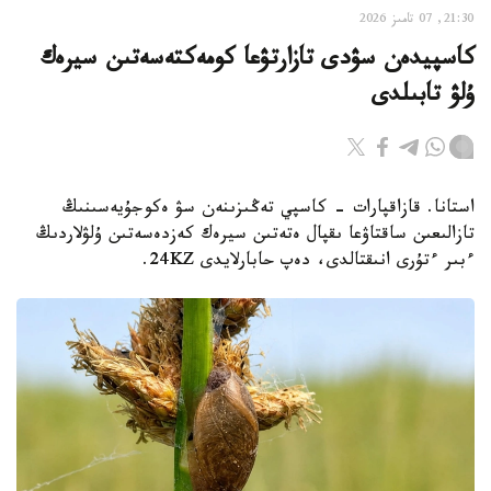
21:30, 07 تامىز 2026
كاسپيدەن سۋدى تازارتۋعا كومەكتەسەتىن سيرەك
ۇلۋ تابىلدى
استانا. قازاقپارات - كاسپي تەڭىزىنەن سۋ ەكوجۇيەسىنىڭ
تازالىعىن ساقتاۋعا ىقپال ەتەتىن سيرەك كەزدەسەتىن ۇلۋلاردىڭ
ءبىر ءتۇرى انىقتالدى، دەپ حابارلايدى 24KZ.