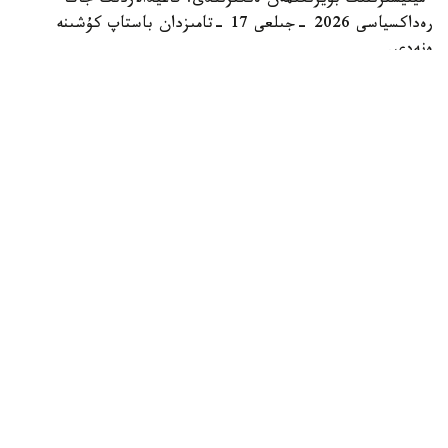
ءمينيسترىنىڭ بۇيرىعىمەن ەنگىزىلدى. قاعيدالاردىڭ جاڭا
رەداكسياسى 2026 -جىلعى 17 -تامىزدان باستاپ كۇشىنە
ەنەدى.
وزگەرىستەر بەس مەملەكەتتىك قىزمەتتى رەتتەيدى:
شەتەلدە بالانىڭ تۋۋىن تىركەۋ؛
شەتەلدە نەكەنى تىركەۋ؛
شەتەلدە نەكەنى بۇزۋدى تىركەۋ؛
شەتەلدە قايتىس بولۋدى تىركەۋ؛
ازاماتتىق حال اكتىلەرىن تىركەۋ تۋرالى قايتالاما كۋالىكتەر مەن
انىقتامالاردى بەرۋ.
بالا شەتەلدە دۇنيەگە كەلسە، قالاي تىركەۋگە بولادى
بالانىڭ تۋۋىن تىركەۋ ءۇشىن اتا-اناسى نەمەسە وزگە دە مۇددەلى
تۇلعالار ءسابي تۋعان كۇننەن باستاپ ەكى ايدان كەشىكتىرمەي
ءوتىنىش بەرۋى ءتيىس. ەگەر ءسابي ءولى تۋعان بولسا،
ءوتىنىش بەس تاۋلىك ىشىندە تاپسىرىلۋى قاجەت.