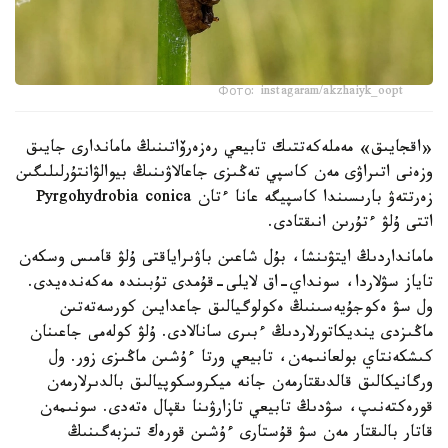
Фото: instagaram/akzhaiyk_oopt
«اقجايىق» مەملەكەتتىك تابيعي رەزەرۆاتىنىڭ ماماندارى جايىق
وزەنى اتىراۋى مەن كاسپي تەڭىزى جاعالاۋىنىڭ بيوالۋانتۇرلىلىگىن
زەرتتەۋ بارىسىندا كاسپيگە عانا ءتان Pyrgohydrobia conica
اتتى ۇلۋ ءتۇرىن انىقتادى.
مامانداردىڭ ايتۋىنشا، بۇل شاعىن باۋىراياقتى ۇلۋ قامىس وسكەن
تاياز سۋلاردا، سونداي-اق لايلى-قۇمدى تۇبىندە مەكەندەيدى.
ول سۋ ەكوجۇيەسىنىڭ ەكولوگيالىق جاعدايىن كورسەتەتىن
ماڭىزدى ينديكاتورلاردىڭ ءبىرى سانالادى. ۇلۋ كولەمى جاعىنان
كىشكەنتاي بولعانىمەن، تابيعي ورتا ءۇشىن ماڭىزى زور. ول
ورگانيكالىق قالدىقتارمەن جانە ميكروسكوپيالىق بالدىرلارمەن
قورەكتەنىپ، سۋدىڭ تابيعي تازارۋىنا ىقپال ەتەدى. سونىمەن
قاتار بالىقتار مەن سۋ قۇستارى ءۇشىن قورەك تىزبەگىنىڭ