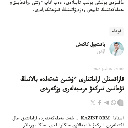
ماڭىزدى بولىگى بولىپ تابىلادى، دەپ اتاپ ءوتتى «اقجايىق»
مەملەكەتتىك تابيعي رەزەرۆاتىنىڭ قىزمەتكەرلەرى.
قوعام
باقىتجول كاكەش
اۆتور
21:09, 07 تامىز 2026
قازاقستان ازاماتتارى ءۇشىن شەتەلدە بالانىڭ
تۋعانىن تىركەۋ ەرەجەلەرى وزگەردى
استانا. KAZINFORM - شەت مەملەكەتتەردە ازاماتتىق حال
اكتىلەرىن تىركەۋ قاعيدالارى جاڭارتىلدى. جاڭا نورمالار