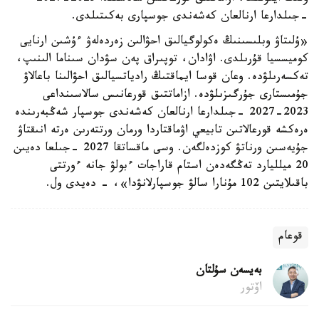
-جىلدارعا ارنالعان كەشەندى جوسپارى بەكىتىلدى.
«ۇلىتاۋ وبلىسىنىڭ ەكولوگيالىق احۋالىن زەردەلەۋ ءۇشىن ارنايى
كوميسسيا قۇرىلدى. اۋادان، توپىراق پەن سۋدان سىناما الىنىپ،
تەكسەرىلۋدە. وعان قوسا ايماقتىڭ رادياتسيالىق احۋالىنا باعالاۋ
جۇمىستارى جۇرگىزىلۋدە. ازاماتتىق قورعانىس سالاسىنداعى
2023-2027 -جىلدارعا ارنالعان كەشەندى جوسپار شەڭبەرىندە
ەرەكشە قورعالاتىن تابيعي اۋماقتاردا ورمان ورتتەرىن ەرتە انىقتاۋ
جۇيەسىن ورناتۋ كوزدەلگەن. وسى ماقساتقا 2027 -جىلعا دەيىن
20 ميلليارد تەڭگەدەن استام قاراجات ءبولۋ جانە ءورتتى
باقىلايتىن 102 مۇنارا سالۋ جوسپارلانۋدا»، - دەيدى ول.
قوعام
بەيسەن سۇلتان
اۆتور