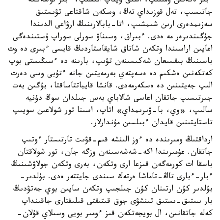
ءبىر ەكەنىن ۇمىتىپ، اسىق ويناپ اتىسىپ، ءبىر توسەككە
جاتىسىپ، تەل قوزىداي تەڭ، وسكەن شاقتاعى تۋىستىق
سەزىمدەرى ارىن شىمشىپ، اتا-بابالارىنىڭ ارۋاعى الدىندا
جۇگىندىرەر مە ەدى. ءبىراق، وسىناۋ سورلى سوراپ ۇستىندەگى
اعايىن اراسىندا وتكەن شاتاق شايقاستاردىڭ قايسى ءبىرى دە وت
باسىنىڭ بىقسىعان شەكىسىنەن تۋىپ، بارىنە دە ءسىڭىستى بوپ
كەتكەنىن ەشكىم دە ەسەپتەي بەرمەيتىن جانە ءتۇبى وسى دەرت
الىپ جەيتىنىن دە ەسكەرمەدى. قانشا قايباتتاساقتا، بۇگىن بەت
جىرتىسىپ جاتقان اعاسى شالاباي بەس جىلدان سوڭ دۇنيە
سالىپ، «وي، با-ۋىرىمداي» اتاپ، اسىنا تور شولاعىن سويىپ
تاستايتىنىن قايدان ءبىلسىن مۇندارلار.
ارداقتىڭ ومىرىندە دە ءوز الىنشە قىم-قۋىت تارتىستار ءوتىپ
جاتقان. عۇمىرىندا اكە-شەشەسىنەن وزگە جان، تور شولاقتان
باسقا ات كورمەگەن قىزعا ارى وتكەن، بەرى وتكەن جولاۋشىنىڭ
ءبار-ءبارى تاڭ-تاماشا ەرتەك سىندى جايتتەر ەدى. بۇلدىر-
بۇلدىر كۇن ارتىنان كۇن جىلجىپ وتكەن سايىن بوي جەتۋدىڭ
بار ىستىق-ىستىق تىنشۋى جوق قىتىقتى قىلىقتارى جاقىنداپ
كەلە جاتقانىن، ال بويجەتكەن قىز ءومىر بويى وسىلاي قۇلان-