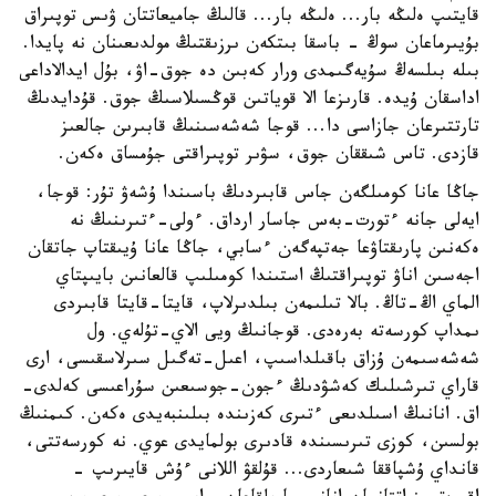
قايتىپ ەلىڭە بار... ەلىڭە بار... قالىڭ جاميعاتتان ۋىس توپىراق
بۇيىرماعان سوڭ - باسقا بىتكەن ىرزىقتىڭ مولدىعىنان نە پايدا.
بىلە بىلسەڭ سۇيەگىمدى ورار كەبىن دە جوق-اۋ، بۇل ايدالاداعى
اداسقان ۇيدە. قارىزعا الا قوياتىن قوڭسىلاسىڭ جوق. قۇدايدىڭ
تارتتىرعان جازاسى دا... قوجا شەشەسىنىڭ قابىرىن جالعىز
قازدى. تاس شىققان جوق، سۋىر توپىراقتى جۇمساق ەكەن.
جاڭا عانا كومىلگەن جاس قابىردىڭ باسىندا ۇشەۋ تۇر: قوجا،
ايەلى جانە ءتورت-بەس جاسار ارداق. ءولى-ءتىرىنىڭ نە
ەكەنىن پارىقتاۋعا جەتپەگەن ءسابي، جاڭا عانا ۇيىقتاپ جاتقان
اجەسىن اناۋ توپىراقتىڭ استىندا كومىلىپ قالعانىن بايىپتاي
الماي اڭ-تاڭ. بالا تىلىمەن بىلدىرلاپ، قايتا-قايتا قابىردى
ىمداپ كورسەتە بەرەدى. قوجانىڭ ويى الاي-تۇلەي. ول
شەشەسىمەن ۇزاق باقىلداسىپ، اعىل-تەگىل سىرلاسقىسى، ارى
قاراي تىرشىلىك كەشۋدىڭ ءجون-جوسىعىن سۇراعىسى كەلدى-
اق. انانىڭ اسىلدىعى ءتىرى كەزىندە بىلىنبەيدى ەكەن. كىمنىڭ
بولسىن، كوزى تىرىسىندە قادىرى بولمايدى عوي. نە كورسەتتى،
قانداي ۇشپاققا شىعاردى... قۇلقۋ اللانى ءۇش قايىرىپ -