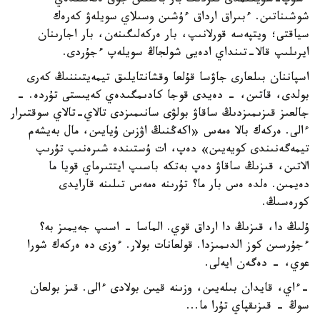
ءسۇپ-سۇيكىمدى قىزدىڭ بار باقىتىن جوق ەتەتىندەي
شوشىناتىن. ءبىراق ارداق ءۇشىن وسىلاي سويلەۋ كەرەك
سياقتى؛ ويتپەسە قورلانىپ، بار ەركەلىگىنەن، بار اجارىنان
ايرىلىپ قالا-تىنداي ادەيى شولجاڭ سويلەپ ءجۇردى.
اسپاننان بىلعارى جاۋسا قۇلعا وقشانتايلىق تيمەيتىننىڭ كەرى
بولدى، قاتىن، - دەيدى قوجا كادىمگىدەي كەيىستى تۇردە. -
جالعىز قىزىمىزدىڭ ساقاۋ بولۋى سانىمىزدى تالاي-تالاي سوقتىرار
ءالى. ەركەك بالا ەمەس «اكەڭنىڭ اۋزىن ۇيايىن، مال بەيشەم
تيمەگەنىندى كويەيىن» دەپ، ات ۇستىندە شىرەنىپ تۇرىپ
الاتىن، قىزىڭ ساقاۋ دەپ بەتكە باسىپ ايتتىرماي قويا ما
دەيمىن. ەلدە ەس بار ما؟ تۇرىنە ەمەس تىلىنە قارايدى
كورەسىڭ.
ۇلىڭ دا، قىزىڭ دا ارداق قوي. الماسا - اسىپ جەيمىز بە؟
ءجۇرسىن كوز الدىمىزدا. قولعانات بولار. ءوزى دە ەركەك شورا
عوي، - دەگەن ايەلى.
-ءاي، قايدان بىلەيىن، وزىنە قيىن بولادى ءالى. قىز بولعان
سوڭ - قىزىقپاي تۇرا ما...