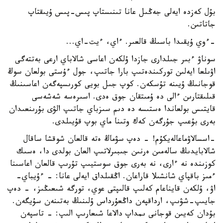
بۇل كەزدە ايەلى جەڭىل عانا تىنىستاپ پىس-پىس ۇيىقتاپ
جاتاتىن.
-ءوي ۇيقىدا باسىڭ قالعىر. ءاي، ءيت-اي...
سوناۋ ءبىر جىلدارى جازدا ۇلكەن اعاسى شالاباي ارعى بەتتەگى
اۋىلعا ايەلىن توركىندەتىپ بارا جاتىپ، جول ءۇستى بولعان سوڭ
قوجانىڭ ۇيىنە تۇسكەن. كوپ جىل بويى كورىسپەگەن اعاسىنىڭ
قىلىقتارىن ءالى دە ۇمىتقان جوق ەدى. اسىرەسە شەشەسى
قايتىس بولعاندا ەستىسە دە دىم سىزباي جاتىپ الۋى بۇرىنعىدان
بەرى بۇعىپ جۇرگەن كەك وتىنا ماي بوپ قۇيىلدى.
-اسسالاۋماعالەيكۇم! - دەپ سۋماڭ ەتە قالعان شوقشا ساقال
شالابايدىڭ سالەمىن ەرنىن جىبىرلاتىپ العان بولدى دا، ەسىك
كوزىندە نە ءارى، نە بەرى جوق سوستيىپ تۇرىپ قالعان اعاسىنا
ءمىز باقپاي شانشىلا قاراعان. اڭقىلداق ايەلى عانا: - ءۇيباي-
اۋ، ۇلكەن قايناعام كەلىپ قالىپتى عوي، تورگە شىعىڭىز، - دەپ
جايىپ-شۋىپ، ارداقپەن داڭعۇرداس ۇلىنىڭ بەتىنەن سۇيگەن.
بۇدان كەيىن قوجانى ىمداپ دالاعا شىعارىپ الىپ: - تاسپەن