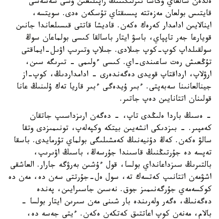
ەلدەن شالعاي وڭاشا تىرلىگىنىڭ زاپىلىعىن وسى شەشەسى
قايتىس بولعان مەزەتتە پىسىقتاي تۇسكەن ەدى. سويتسە،
اينالايىن ادامدار كەرەك ەكەن. قاديشا قاتتى قىسىلعاندا جانىن
قويارعا جەر تاپپاي، باسۋ ايتار باسالقا كىسى بولماعان سوڭ
سولقىلداپ كوپ-كوپ جىلادى. جىلاپ وتىرىپ اۋىل-ايماقتى
تۇڭعىش رەت ساعىندى-اي. كىسى ءولىمى - تىرىگە سىن،
ارۋلاپ، ارداقتاپ قويدى دەگەندەرى - ادامداردىڭ، كوپ-از
جينالعانىنا سەبەپتى. ءبىر ۇيدەگى ءبىر قاريا تەك ۇلىنىڭ عانا
قولىنان اتتانايىن دەپ جاتىر.
- ەسىڭ باردا ەلىڭدى تاپ، - دەگەن ارىزداسىپ جاتقان
كەمپىر. - بىزدىكى انشەيىن بيتكە وكپەلەپ، تونىمىزدى وتقا
سالۋ ەكەن. كەڭ دۇنيەنىڭ كەمشىلىگى بولماي تۇرمايدى. باسقا
تەپسە دە جۇرتىڭنىڭ قاسىندا جۇرسەڭ، باسىڭ اۋىرىپ،
بالتىرىڭ سىزداعانداي بولسا، قول ءۇشىن بەرۋگە جارار. العاشقى
اشۋمەن اتتانىپ كەتسەك تە، سول ەل-جۇرتتى سەن دە، مەن دە
كوكسەمەي جۇرگەنىمىز جوق. نەسىن جاسىرايىن، پەندە
دەگەنىڭ، ەگەر ولەرىندە بار شىنى مەن سىرىن ايتار بولسا -
بالام، مەنەن كوپ اعاتتىق كەتكەن ەكەن. ءيتى جەسە دە،