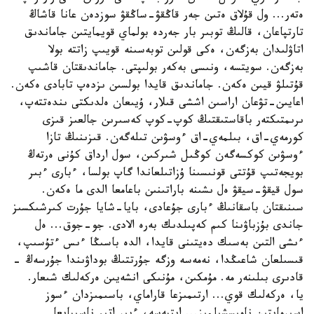
ەتەر... ول قۇلاق ەتىن جەر قاڭقۋ-ساڭقۋ سوزدەن عانا قاشاڭ
تارتپاعان، قالىڭ توبىر بار جەردە بولماي قويمايتىن جاماندىق
اتاۋلىدان بەزگەن، ەكى قولىن توبەسىنە قويىپ زاتتە بولا
بەزگەن. سويتسە، ونىسى بەكەر بولىپتى. جاماندىقتان قاشىپ
قۇتىلۋ قيىن ەكەن. جاماندىق قايدا بولسىن ىزدەپ تابادى ەكەن.
اعايىن-تۋعان اراسىن اششى قىلار، ۇيىعان ەلدىكتى ىندەتتەپ،
ىرىمتىكتەر باقاستىقتىڭ كوپ-كوپ كەسىرىن جالعىز قىزى
كورمەي-اق، بىلمەي-اق ءوسۋىن تىلەگەن. قىزىنىڭ تازا
ءوسۋىن كوكسەگەن كوڭىل شىركىن، سول ارداق كۇنى ەرتەڭ
بويجەتىپ قۇتتى قونىسىنا ۇزاتىلعاندا گاپ بولسا، ءبارى ءبىر
سول قيقۋ-سيقۋ ەل ىشىنە باراتىنىن باعامعا الدى ما ەكەن.
سىنىقتان باسقانىڭ ءبارى جۇعادى، بايا-شايا جۇرت كىرشىكسىز
جاندى بۇزباۋىنا كىم كەپىلدىك بەرە الادى. جو-جوق... ەل
ءىشى التىن بەسىك دەيتىنى قايدا، الدە باسىڭا ءىس ءتۇسىپ،
قىسىلعان شاعىڭدا، نەمەسە وزگە جۇرتتىڭ بوداۋىندا جۇرسەڭ -
قادىرى بىلىنەر مە. مۇمكىن، مۇنىكى انشەيىن ەركەلىك شىعار.
يا، ەركەلىك قوي... ارتىمىزعا قاراماي، باسىمىزدان ءسوز