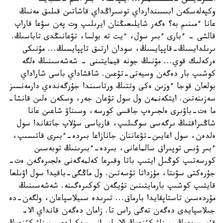
اسىرمايتىن نامىسشىلمىز... ايتپەسە، ءبىر اتىم ناسىبايعا
وكپەلەسكەن ابىسىندارداي توسىراڭداي قاشاتىن قىلىق مەنىڭ
عانا ءمىنىم بە؟ ەگەر شايلىعىڭنان ايرىلىپ وت پەن سۋعا قاراپ
قالشى - ءبارى ءبىر سول، ءيت تە بولسا، تۋعانىڭدى تاباسىڭ.
ىرىلدايسىڭ-قاپپايسىڭ، سودان ارتىق تاپپايسىڭ... مۇنىكى
ەركەلىك قوي... مۇنىڭ جونە قيمايتىنى - شەشەسىنىڭ ەلگە
كوشىپ بار دەگەن وسيەتى-تۇعىن. شاقشاداي باسى شاراداي
بولعان قوجا ءوزىن ەكى وتتىڭ ورتاسىندا جۇرگەندەي دارمەنسىز
سەزىنەتىن. ايتكەنمەن ول سول تۋعان جەر، وسكەن ەلىن قانشا-
ما ەت-باۋىرى ەلجىرەپ جاقسى كورسە، وسىناۋ شاعىن عانا
شاڭىراقتىڭ ىرگەسى سوگىلىپ، قارياسى سۇلاپ جاتقاندا سول
ەلدەن، سول اعايىن-تۋعاننان جانازاعا بىردە-ءبىرى قاتىسىپ،
ءبىر ۋىس توپىراق سالماعانى، بىردە-ءبىرىنىڭ توبەسىن
كورسەتىپ كوڭىل ايتىپ باتا وقىرعا كەلمەگەنى ەلجىرەگەن ەت-
جۇرەكتى سۋىتا، مۇزداتا تۇسەتىن. ول ماڭگى-باقيدا سول اۋىلعا
قايتىپ كوشىپ بارمايتىنىن تۇيگەن كوكىرەگىنە. شەشەسىنىڭ
مۇردەسىن تاستاپقايدا بارماق... تىرىدە سىيلاسپاعان، ولگەن-دە
جىلاسپايدى دەگەن تەگى راس تا. زامان دەگەن قانداي الا-