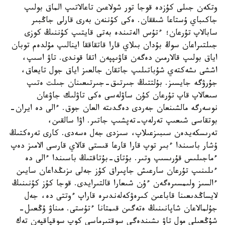
وتكەن جىلى كۇزدە قوجا تور شولاعىن تاعالاتىپ الماق بولىپ
جاكىباي ۇستاعا شىققان. ەكى كۇننەن بەرى قارلى جاڭبىر
سابالاپ تۇرعان؛ ءتۇس الەتىندە بەتى قايتىپ كۇننىڭ كوزى
جىلتىراعان سوڭ بۇدان بىلاي قارا قاتقاققا اينالىپ مۇلدەم توبان
اياق بولىپ قالارمىن دەگەن قاۋىپپەن اتقا قوندى. تاۋ اسىپ،
اششى ىشەكتەي شۇباتىلىپ جاتقان جالعىز اياق جول تايعاق،
جۇرۋگە جايسىز. بۇلتتىڭ جىرتىق-جىرتىعىنان جىلت ەتىپ
سىعالاپ قاپ تۇرعان كۇن ساۋلەسى ەكى تاۋلىك جاۋعان
نوسەرگە مالشىنعان جەردى دەگدىتە العان جوق. ءالى دە ايران-
بوتقاسى شىعىپ تەرلەپ-تەپشىپ جاتىر. اۋا سالقىن،
تەرىسكەيدەن سىبىزعىلاپ، سىزدى جەل ەسەدى. كارى تەرەكتىڭ
ۇشار باسىندا ءبىر توپ قارا قارعا قىستى قالاي قارسى الامىز دەپ
ءماجىلىس قۇرىسىپ وتىر. بۇتاق-بۇتاقتىڭ باسىندا ءالى دە
ءىلىنىپ تۇرعان سارعىش جاپىراق كۇز جەلى ىزىڭداعان سايىن
ءالسىز ولىمسىرەگەن ءۇن شىعارا قالتىرايدى. قوجا كۇز كۇنىنىڭ
لايساڭدىعىنا قاباعىن كىرەۋكەلەندىرە قاراپ ءوتتى دە، جەل
جۇلمالاعان شاپانىنىڭ ەتەگىن قىمتانا ءتۇستى. مىناۋ ۇڭعىل-
شۇڭعىلى مول تاۋ ىشىندەگى سوقتىرماسى كوپ سوقپاقپەن تەك