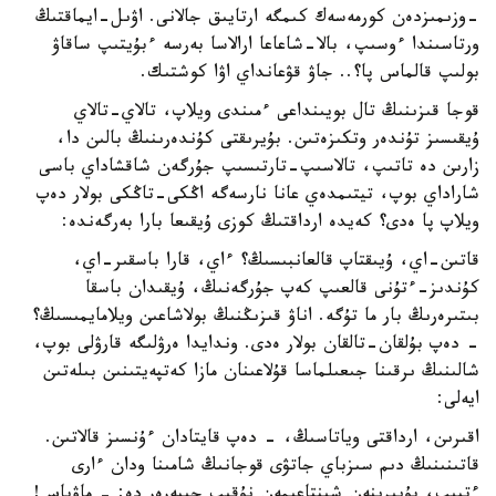
-وزىمىزدەن كورمەسەك كىمگە ارتايىق جالانى. اۋىل-ايماقتىڭ
ورتاسىندا ءوسىپ، بالا-شاعاعا ارالاسا بەرسە ءبۇيتىپ ساقاۋ
بولىپ قالماس پا؟.. جاۋ قۋعانداي اۋا كوشتىك.
قوجا قىزىنىڭ تال بويىنداعى ءمىندى ويلاپ، تالاي-تالاي
ۇيقىسىز تۇندەر وتكىزەتىن. بۇيرىقتى كۇندەرىنىڭ بالىن دا،
زارىن دە تاتىپ، تالاسىپ-تارتىسىپ جۇرگەن شاقشاداي باسى
شاراداي بوپ، تيتىمدەي عانا نارسەگە اڭكى-تاڭكى بولار دەپ
ويلاپ پا ەدى؟ كەيدە ارداقتىڭ كوزى ۇيقىعا بارا بەرگەندە:
قاتىن-اي، ۇيىقتاپ قالعانبىسىڭ؟ ءاي، قارا باسقىر-اي،
كۇندىز-ءتۇنى قالعىپ كەپ جۇرگەنىڭ، ۇيقىدان باسقا
بىتىرەرىڭ بار ما تۇگە. اناۋ قىزىڭنىڭ بولاشاعىن ويلامايمىسىڭ؟
- دەپ بۇلقان-تالقان بولار ەدى. وندايدا ەرۋلىگە قارۋلى بوپ،
شالىنىڭ ىرقىنا جىعىلماسا قۇلاعىنان مازا كەتپەيتىنىن بىلەتىن
ايەلى:
اقىرىن، ارداقتى وياتاسىڭ، - دەپ قايتادان ءۇنسىز قالاتىن.
قاتىنىنىڭ دىم سىزباي جاتۋى قوجانىڭ شامىنا ودان ءارى
ءتيىپ، بۇيىرىنەن شىنتاعىمەن نۇقىپ جىبەرەر دە: - ماۋباس!