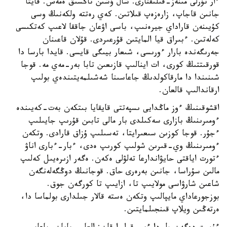
ءار تۇرلى مىنەز-قىلىقتارى. شال ۇشىن تاڭسىق ەمەس. قايتا
جانىن قاجاپ، زارەزەپ قىلاتىن. كەي رەتتە ولكەنىڭ وسى
كۇيىنەن قاراداي جيرەنىپ، باسى اۋعان جاققا لاعىپ كەتكىسى
كەلەتىن. ءبىراق قيا المايتىن قۇرعىردى. قۇلان قاعىنان
جەرىگەندە بارار ءورىسى، شىعار بيىگى قايسى. قايدا بارسا دا
قورقىتتىڭ كورى، ات اينالىپ قازىعىن تابا بەر-مەي مە. قوجا
شىنىندا دا مارقاكولدىڭ جاعاسىنا شەشىلمەيتىندەي بولىپ
ارقاندالىپ قالعان.
اقشوقىنىڭ ءوز ماڭدايى ىسپەتتى قايقايا بىتكەن بەت-كەيىندە
ءومىرىنىڭ بازارى سەكىلدى بار مالى تابىن قۇرىپ جايىلىپ
ءجۇر. قوجا كوزىن سىعىرايتا، تەسىلىپ ۇزاق قارادى. وتكەن
ءومىرىنىڭ وي-قىرىن شولىپ كورىپ ەدى، ءبار-ءبارى اناۋ
ءتورت اياقتى حايۋاندارعا تەلۋلى ەكەن. ەگەر ازىرەيىل كەلىپ
مالىن سۇراسا، جانىن بەرەرى حاق. قوجانىڭ دوڭگەلەنگەن
شاعىن شارۋاسى مولايىپ تا، ازايىپ تا كورگەن جوق.
بوزجورعاداي مايپالىپ وتكەن ەستە قالار جىلدارى بولماسا دا،
ەرتەڭىن ويلاپ قىنجىلمايتىن.