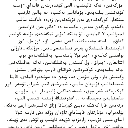
جۇرگەنىن، نەگە تالپىنىپ، العى كۇندەرىنەن قانداي ءۇمىت
كۇتەتىنىن بىلمەيدى. بۇعاناسى بەكىپ، ات جالىن تارتىپ
مىنگەلى كورگەندەرى مەن تۇيگەنەرىن زەردە ەلەگىنە سالىپ
ەكشەپ كورگەن ەمەس، ەكشەسە دە ءدانى مەن قارامىعىن
اجىراتىپ الا المايتىن. تۋ يەنگە ءبۇيى تيگەندەي بۇلىنە كوشىپ
كەلۋى - استە جەتىسكەندىكتەن ەمەس-اۋ، ءوز ەل، ءوز
اعايىنىنىڭ شىمشىلاي بەرەر قىساستىعى-تىن. ەرۋلىگە-قارۋلى
بولعىسى كەلمەي، ءبىرجولا پاستەنىپ جەڭىلگەندەي بوپ
اتتانعان. ءبىراق، ول كىمنەن جەڭىلگەنىن، نەگە جەڭىلگەنىن
جانە بىلمەيدى. كوكىرەگىن شوقتاي قارىپ جۇرگەن ىستىق
وكىنىش بار، ونى سۋمەن دە، ۋمەن دە سوندىرە المادى. قايتا
شىجىلداتىپ قۋىرعان سايىن، شيىرشىق اتىپ شيراي تۇسەر. كور
كوكىرەكتە شەر جوق، شەمەندەلگەن ۋايىم بار. ەل-جۇرتىن
ساعىنبايدى دەيسىڭ بە... اقشوقىنىڭ ۇستىنە شىعىپ الىپ،
ەرتەدەن قارا كەشكە دەيىن كوزساتا ۇزاق تەلمىرەتىن ارعى بەتكە.
بۇلدىراپ، مۇنارتقان قاپساعاي تاۋدان وزگە ەش نارسە شولا
الماي مىسى قۇرىپ، زارەزەپ كۇيدە قايتىپ ورالۋشى ەدى ۇيىنە.
جالعىز ءۇي -اۋىل ەمەس. ءوز باسپاناسى ءوزىن تاعى زارەزەپ