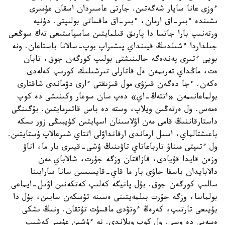
ءوزى عانا ساپار شەگەتىن. جارتى عاسىردان اسقان عۇمىرى
ىشىندە ءبىر-اق ارمان، ءبىر-اق ماقساتى بولىپتى. دۇنيە
ورتەنىپ بارا جاتسا دا پارىق قىلمايتىن ساسپاستىعى تەك سوڭعى
جىلداردا ءشىلدىڭ قيىنداي پىشىراپ بوپ-سالانا باستاعان. ونە
بويى ءتىرى پەندەگە جالىنىشتى بولىپ كورگەن جوق، تابان
ەت، ماڭداي تەرىمەن ەل قاتارلى تىرشىلىك كورىپ كەلەدى
ەكەن. ءجا دەگەن قىزۋى مول قىزىقتى ءارى دۋماندى شاقتارى
بولماعانىمەن «اتتەڭ-اي» دەپ سان سوعار وكىنىشى دە كوپ
ەمەس. ول ەرتەڭىن ويلاپ، وستە دە باس قاتىرمايتىن. بۇگىنگى
داستارقاننىڭ قامى مەن اۋلاسىنان اسپايتىن كۇيبىڭى زور ىسكە
باعىشتالماي، اسىل ارماندى ارقانداۋلى اتتاي شىرعالاپ ۇستايتىن.
ول ءتىپتى مىناۋ تارباعاتاي تاۋىنىڭ ۇشى-قيىرى بار ما، اناۋ
وزەن قايدا قۇيادى، قازاقتان وزگە جۇرت، شالاباي مەن
دالابايدان باسقا جاۋى بار ما قاي-قايسىسىن سانا سارابىنا
سالىپ كورگەن جوق. بۇل پانيگە كەلىپ كەتكەنىن اۋىل-ايماعى
بولماسا، وزگە جۇرت بىلمەيتىنى ەسىنە تۇسكەن سايىن، بۇل دا
بۇيىعى تارتىپ، كەرەڭ ءوتۋدى ماقسۇت تۇتقان. ونىڭ ىشكى
ەسەبى دە وسى. ول كوپ ويلاندى. نە ءۇشىن عۇمىر كەشىپ