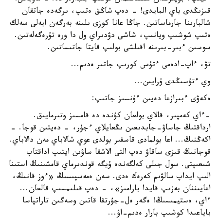
قىزىڭدى باي المايدى! - دەپ شاڭق ەتىپ، ىرگەدە جاتقان
شالبارىنا جارماساتىن. جاڭا عانا كوزى ىلىنە بەرگەن ايەلى سەلك
ەتىپ شوشىپ ويانىپ، شاشى دۋدىراي ول دا ورە تۇرەگەلەتىن.
سوسىن ءبىر-بىرىنە اقىلشى بولىپ قايتا جاتىساتىن.
تۋ، ءاپ-ادەمى ءتۇس كورىپ جاتىر ەدىم...
وي ءتۇسىڭدى ۇرايىن...
ەكەۋى ءبىرازعا دەيىن ءۇنسىز جاتىپ:
-ءاي كەمپىر، قالاي بولعان كۇندە دە قامسىز وتىرمايىق.
ارداقتىڭ جاساۋ-جابدىعىن ىڭعايلاي ءجۇر، - دەيتىن قوجا. -
اكەڭنىڭ... اعا بولمادى قاسقىر بولدى عوي شالاباي مەن دالاباي.
قوجانىڭ قىزى ساقاۋ دەپ التى الاشقا ساۋىن ايتىپ اداقتاپ
شىعىپتى. سول جىلى كەلگەندە ۇيگە قوندىرماي قامشىنىڭ استىنا
الىپ ايداپ سالۋىم كەرەك ەدى. سەن ەمەسپىسىڭ «ءوز قانىڭ،
اعايىننان بەزىپ قايدا بارامىز»، - دەپ قىلىمسىپ قالعان...
ءاي، ەستيمىسىڭ! ەگەر ەل-جۇرتقا قاتىن وسەگىن تاراتپاسا
باياعىدا كوشىپ بارار ەدىم-اۋ...