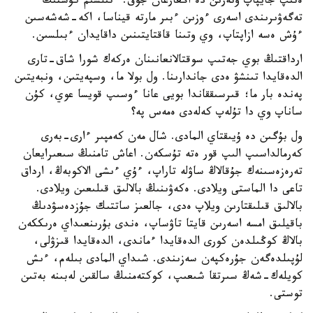
ەتىپ جايپاپ وتەرىن دە اڭعارعان جوق. ءتىلسىم كۇشتىڭ
تەگەۋىرىندى اسەرى ءوزىن ءبىر مارتە قيناسا، اكە-شەشەسىن
ءۇش ەسە ازاپتاپ، وي وتىنا قاقتايتىنىن داقايدان ءبىلسىن.
ارداقتىڭ بوي جەتىپ سوقتالانعانىنان ەركەك شورا شاق-تارى
الدەقايدا تىنشۋ ەدى جاندارىنا. ول بولا ما، وسپەيتىن، ونبەيتىن
پەندە بار ما؛ قىرسىققاندا بويى عانا ءوسىپ قويسا عوي، كۇن
ساناپ وي دا تۇلەپ كەلەدى ەمەس پە؟
ول بۇگىن دە ۇيىقتاي المادى. شال مەن كەمپىر ءارى-بەرى
كەرمالداسىپ الىپ قور ەتە تۇسكەن. اعاش تامنىڭ سىعىرايعان
تەرەزەسىنەك جۇقالاڭ ساۋلە تاراپ، ءۇي ءىشى الاكوبەڭ، ارداق
تاعى دا الماستى ويلادى. ەكەۋىنىڭ بالالىق قىلىعىن ويلادى.
بالالىق قىلىقتارىن ويلاپ ەدى، جالعىز ساتتىك جۇزدەسۋدىڭ
باقيلىق امسە اسەرىن قايتا تاۋساپ، ەندى بۇرىنعىداي ەرىككەن
بالاڭ كوڭىلدەن كورى الدەقايدا ءماندى، الدەقايدا قىزۋلى،
لۇپىلدەگەن جۇرەكپەن سەزىندى. شىداي المادى بىلەم، ءىش
كويلەك-شەڭ سىرتقا شىعىپ، كوكتەمنىڭ سالقىن لەبىنە بەتىن
توستى.