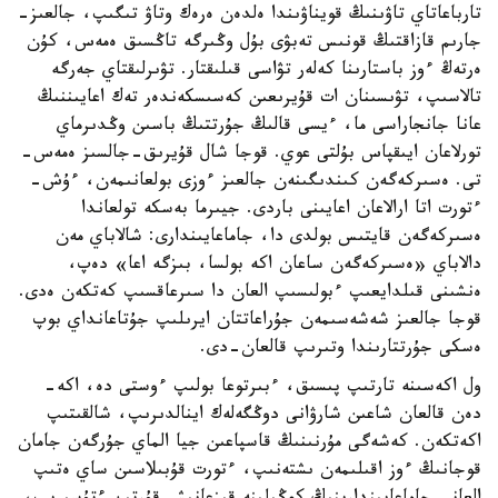
تارباعاتاي تاۋىنىڭ قويناۋىندا ەلدەن ەرەك وتاۋ تىگىپ، جالعىز-
جارىم قازاقتىڭ قونىس تەبۋى بۇل وڭىرگە تاڭسىق ەمەس، كۇن
ەرتەڭ ءوز باستارىنا كەلەر تۋاسى قىلىقتار. تۋىرلىقتاي جەرگە
تالاسىپ، تۋىسىنان ات قۇيرىعىن كەسىسكەندەر تەك اعايىننىڭ
عانا جانجاراسى ما، ءيسى قالىڭ جۇرتتىڭ باسىن وڭدىرماي
تورلاعان ايىقپاس بۇلتى عوي. قوجا شال قۇيرىق-جالسىز ەمەس-
تى. ەسىركەگەن كىندىگىنەن جالعىز ءوزى بولعانىمەن، ءۇش-
ءتورت اتا ارالاعان اعايىنى باردى. جيىرما بەسكە تولعاندا
ەسىركەگەن قايتىس بولدى دا، جاماعايىندارى: شالاباي مەن
دالاباي «ەسىركەگەن ساعان اكە بولسا، بىزگە اعا» دەپ،
ەنشىنى قىلدايعىپ ءبولىسىپ العان دا سىرعاقسىپ كەتكەن ەدى.
قوجا جالعىز شەشەسىمەن جۇراعاتتان ايرىلىپ جۇتاعانداي بوپ
ەسكى جۇرتتارىندا وتىرىپ قالعان-دى.
ول اكەسىنە تارتىپ پىسىق، ءبىرتوعا بولىپ ءوستى دە، اكە-
دەن قالعان شاعىن شارۋانى دوڭگەلەك اينالدىرىپ، شالقىتىپ
اكەتكەن. كەشەگى مۇرنىنىڭ قاسپاعىن جيا الماي جۇرگەن جامان
قوجانىڭ ءوز اقىلىمەن ىشتەنىپ، ءتورت قۇبىلاسىن ساي ەتىپ