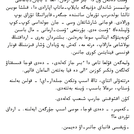
ءۇمىت دەگەن ول دا ءبىر قىل ارقان: العا - بايان-باعاسى
بولىمسىز شانداق دۇنيەگە بايلاپ-ماتاپ اپارادى دا، قىلشا مويىن
تالشا بولدىرىپ تۇرعان ساتىندە جىگەر-قايراتىڭا تۇزاق بوپ
ورالادى. قوجانى شارشاتقان وسى - جان جولداسى كوپ-كوپ
ۇلپىلدەك ءۇمىت ەدى. بۇرىنعى ءۇمىت-ارمانى - مال باسىن
كوبەيتۋگە اينالىپ سوعا بەرەتىن. بىلتىردان بەرى - ارداقتىڭ
بولاشاعى مازالاپ، ەرتە مە، كەش پە ۇيادان ۇشار قىزىنىڭ قونار
قونىسى قينايتىن كورى جانىن.
ولمەگەن قۇلعا تاعى دا ءبىر جاز كەلدى، - دەدى قوجا قىسىقتاۋ
كەلگەن وتكىر كوزىن ءالى دە قيا بەتتەن الماعان قالپى.
ەرتتەۋلى اتتاي، تاڭ اسىپ وتكەن جىلدار-اي! - قولىن بەلىنە
ۇستاپ، ىرعالا باسىپ، ۇيىنە بەتتەدى.
كۇن اقشوقىنى جارىپ شىعىپ كەلەدى.
-كەمپىر، - دەدى قوجا، موسى اسىپ جۇرگەن ايەلىنە. - ارداق
تۇردى ما؟
-ۇيقىسى قانباي جاتىر-اۋ دەيمىن.