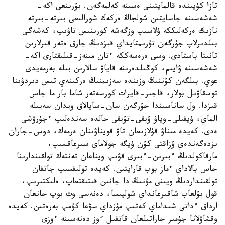
تازا كۇيىندە قالمايتىنى ەسىنە كەلمەگەن. بۇرىنعى اكە-
شەشەسىنە جاسايتىن شولجاڭ ەركەك شورالىعى بىرتە-بىرتە
نازىك ەركەلىككە ۇلاسىپ وزگەشە كورىنىس تاۋىپ، كەشەگى
بىلدىرلاپ جۇرگەن تۇرىمتايداي قىزدىڭ جارق ەتەر قىرلارىن
تانىتا باستادى. وسى ەرەسەككە ءتان مىنەز-قىلىقتارى اكە-
شەشەسىنە ۋايىم، كوڭىلدەرىنە قاياۋ سالارىن بىلە بەرمەيدى
عوي. بىلگەن كۇننىڭ وزىندە سەزىمنىڭ ەركىنەي تىس دىردۋىنا
توسقاۋىل بولار، قاجىر-قايرات كورسەتەر شاما بار ما جاس
قىزدا. ول ساناسىندا جۇرگەن سان-ساپالاق ويدان سەيىلە
الماي، ۇيقىلى-وياۋ ۇيقى-تۇيقى حالدە سەندەلىپ ءجۇرۋشى
ەدى. كەيدە مىناۋ قۇلازىعان تاۋ قويناۋىنان ەرمەك، دوس-جاران
ىزدەگەندەي ۇزاقتى كۇن ۇيگە جولاماي سىرعاقسىپ،
مارقاكولدىڭ ءبىرىن-ءبىرى قۋىپ ويناعان تەنتەك تولقىندارىنا
جاس بالاداي ءماز بوپ قارايتىن. كەيدە تولىقسىپ جاتقان
تولقىنداردىڭ ويىنى مۇنىڭ دا جانىن قىتىقتعاپ، ەلىكتىرىپ،
قول بۇلعاپ شاقىرعانداي شولپىسا، دەنەسى وت بوپ جانعان
ارداق ءداتى شىداماي كەتىپ مۇزداي سۋعا كۇمپ بەرەتىن. كەيدە
وقشاۋلانا جۇمىر جاراتىلعان قاتقىل ءوز دەنەسىنە ءوزى