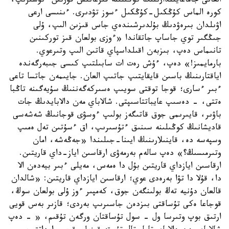
العانى جاماعايىندارىنىڭ كوڭىلىنە قىزعانىش قۇرتىن ءتۇسىرىپ،
كورە الماس كۇڭكىل-كۇڭكىل ءسوز تۋدىرى. ءىنىسى ارعى
اۋىلدان بىرەۋدىڭ بۇلدىرشىندەي جاس قىزىن الىپ، ۇلى
جىڭگىر توي جاساپ جاتقاندا «ءوزى بولعان قىز توركىنىن
تانىماس دەپ، بىزبەن اقىلداسپاي قاتىن الىپ وتىرعوي.
بارمايمىز!» دەپ، ءۇش رەت ات سابىلتىپ كىسى جىبەرگەندە
اياقتارىنىڭ باسىن قايقايتىپ جاتىپ العان. جايىمەن جاتسا تاعى
ءبىر ءسارى؛ قوجا توقتى سويىپ ەسىركەگەننىڭ سۇيەگىنە تاڭبا
ەتتى، - دەسىپ عايباتتاسىپتى. شالاباي مەن دالابايدىڭ جات
باۋىر، قايىرىمى جوق قاتىگەز بولىپ ءوسۋى قوجانىڭ شەشەسى
قاديشانىڭ كوڭىلىنە سىنىق ءتۇسىرىپ، اق ءسۇتىن تەل ەمىپ
وسپەسە دە، قاينىلارىنىڭ ايىنا-جىلىندا «جەڭەشە، امان
وتىرمىسىڭ؟» دەپ سالەم بەرمەۋى ارقاسىن اياز-داي قاريتىن.
ارقاسىن ايازداي قاريتىن بۇل دا ەمەس، مەيلى ءبىر بيەدەن الا
دا، قۇلا دا تۋا بەرەدى عوي؛ ارقاسىن ايازداي قاريتىن: «شالدان
قالعان دۇنيە تەڭ بولىنگەن جوق، كەمپىر ءوز ۇلى بولعان سوڭ،
قوجاعا ەكى تۇساقتى بىزدەن جاسىرىپ بەردى؛ قازىر بەس قويى
ارتىق بوپ وتىرسا ول - سول تۇساقتان ورگەن تۇقىم، « - دەپ