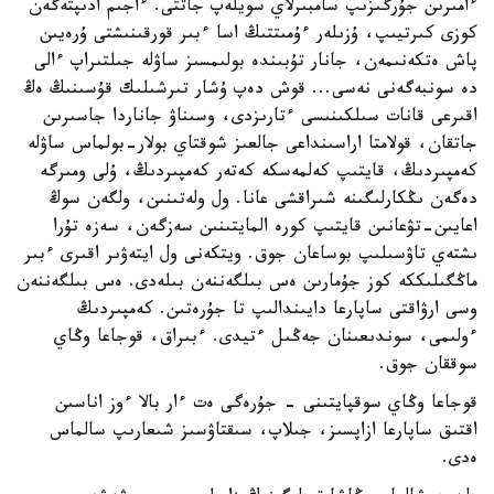
ءامىرىن جۇرگىزىپ سامبىرلاي سويلەپ جاتتى. ءاجىم ادىپتەگەن
كوزى كىرتيىپ، ۇزىلەر ءۇمىتتىڭ اسا ءبىر قورقىنىشتى ۇرەيىن
پاش ەتكەنىمەن، جانار تۇبىندە بولىمسىز ساۋلە جىلتىراپ ءالى
دە سونبەگەنى نەسى... قوش دەپ ۇشار تىرشىلىك قۇسىنىڭ ەڭ
اقىرعى قانات سىلكىنىسى ءتارىزدى، وسىناۋ جاناردا جاسىرىن
جاتقان، قولامتا اراسىنداعى جالعىز شوقتاي بولار-بولماس ساۋلە
كەمپىردىڭ، قايتىپ كەلمەسكە كەتەر كەمپىردىڭ، ۇلى ومىرگە
دەگەن ىڭكارلىگىنە شىراقشى عانا. ول ولەتىنىن، ولگەن سوڭ
اعايىن-تۋعانىن قايتىپ كورە المايتىنىن سەزگەن، سەزە تۇرا
ىشتەي تاۋسىلىپ بوساعان جوق. ويتكەنى ول ايتەۋىر اقىرى ءبىر
ماڭگىلىككە كوز جۇمارىن ەس بىلگەننەن بىلەدى. ەس بىلگەننەن
وسى ارۋاقتى ساپارعا دايىندالىپ تا جۇرەتىن. كەمپىردىڭ
ءولىمى، سوندىعىنان جەڭىل ءتيدى. ءبىراق، قوجاعا وڭاي
سوققان جوق.
قوجاعا وڭاي سوقپايتىنى - جۇرەگى ەت ءار بالا ءوز اناسىن
اقتىق ساپارعا ازاپسىز، جىلاپ، سىقتاۋسىز شىعارىپ سالماس
ەدى.