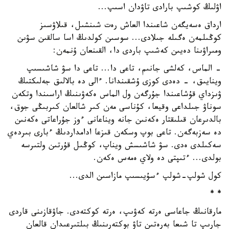
اۋلىڭ كوشىپ بارادى تاۋدان اسىپ...
ارداق ەسەيگەن شاعىندا العاش رەت شىنشىل، قىلاۋسىز
كوڭىلمەن ەگىلە جىلادى... سوسىن كولدىڭ اسا سالقىن سۋىن
ومىراۋىنا دەيىن كەشىپ باردى دا، القىنعان ۇنمەن:
- الماس، كەلشى جانىم، تاعى دا... تاعى دا سۋ شاشىسىپ
وينايىق، - دەدى كوزى ۇشقىندانا. ءالى دە بالالىق جەلىكتىڭ
ۋىزداي قۇشاعىندا جۇرگەن ول الماس ەكەۋىنىڭ اراسىندا وتكەن
سوناۋ جىلداعى وقيعا، كۇناسى مەن كىر شالعان كىربىڭى جوق،
بالدىرعان قىلىقتار ەكەنىن جانە ويناعانى ءوز جۇراعاتى ەكەنىن
دە سەزبەگەن. تاعى بوپ وسكەن قىزعا ادامداردىڭ ءبارى بىردەي
سەكىلدى ەدى. سۋ شاشىسش ويناپ، كوڭىل قۇرتىن ولتىرسە
بولدى... ءتىپتى دە ولاي ەمەس ەكەن.
كول شولپ-شولپ ءسۇيىسىپ مازاسىن الدى...
* *
مارقانىڭ جاعاسى ەرتە كەۋىپ، ەرتە كوكتەدى. جاۋقازىنى قاردى
جارىپ تا شىعا بەرەتىن تاۋ بوكتەرىنىڭ بىلتىرعىدان قالعان