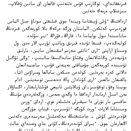
قىزىققانداي، توڭازىپ قۇس ەتتەنىپ قالعان اق سانىن ۋقالاپ،
سىزعىلاپ ەرمەك ەتەتىن.
ارداقتىڭ ءۇش ۇيىقتاسا ويىندا جوق قىلىقتى سوناۋ جىل الماس
قوزدىرىپ كەتكەن. الماستان وزگە ەركەك بالا كورمەگەن قىزدىڭ
ساناسىندا سول بولماسا دا، قاراڭ-قۇراڭ ءبىر سۇلدە
كولبەڭدەپ، قىسقا تۇندە قىرىق وياتىپ تۇرىپ الار ەدى. ول
وسىناۋ ازاپتى ءارى ءتاتتى سەزىم اسقىنعان سايىن، بارلىق
دۇنيەدەن وڭاشالانعان وقشاۋ ساندالىسقا سالىنىپ، ءوڭى تۇگىل
تۇسىندە كورمەگەن جۇمباقتى بەينەنى قۋىپ، ساعىمدانعان
دالانى كەزە بەرەتىن. كولدەن ەسكەن سامالعا ومىراۋىن اشا،
بالقىعان بالعىن ءارى كۇنادان پاك دەنەسىن توسەيتىن. ادام
بويىنا وقۋ-توقۋسىز-اق ۇيالايتىن تابيعي قۇشتارلىقتار، اڭساۋلار
مەن اسىل ارماندار ارداققا دا وگەي ەمەس، وزگەلەردەي مۇنىڭ
حاقىسى بار نۇرلى دا سيقىرلى ەنشىلەر عوي. ارداق ءوزىن
وسىنشاما الاپات ءورت كۇيگە ءتۇسىرىپ، قيناپ جۇرگەن
قۇدىرەتتى كۇش - جاستىقتىڭ سەكەمشىل سەزىمدەرى ەكەنىن
اڭعارعان جوق. ءبىراق كۇندەردىڭ-كۇنى جاي وعىنداي جالت