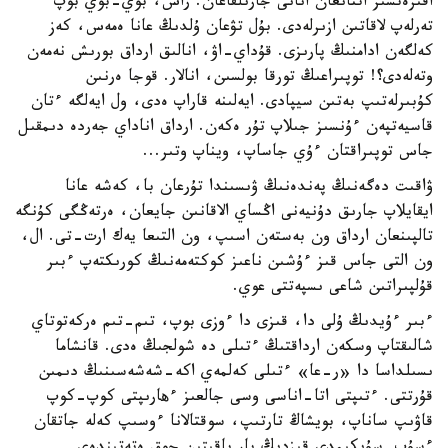
اقىرەتسىز اتتانعان انانى جارىلقاعان. راس، بوي-بوي بوپ
تەرلەپ لاقاتىن ازىرلەدى. بۇل تۋعان ۇلدىڭ عانا ەمەس، كەز
كەلگەن ادامنىڭ پارىزى. قۇداي-اۋ، انالىق ارداق بورىش نەمەن
وتەلەدى؟! توپىراعىڭ تورقا بولسىن، انالار. قوجا ەرنىن
كۇبىرلەتىپ بەتىن سيپادى. ايەلىنە قاراپ ەدى، ول ايەلگە ءتان
قاسيەتپەن ءۇنسىز جىلاپ تۇر ەكەن. ارداق اناداي جەردە دىمقىل
جاس توپىراقتان ءۇي جاساپ، ويناپ وتىر...
ۋاقىت دەگەنىڭ پەندەنىڭ ۋىسىندا تۇرعان با، كەشە عانا
ايقايلاپ جارىق دۇنيەنى اڭساي الاقانىن جايعان، ەرتەڭگى كۇنگە
تالپىنعان ارداق ون بەستەن اسىپ، ون التىعا يەك ارت-تى. ال،
ون التى جاس قىز ءۇشىن ناعىز كوكتەمەنىڭ كورىكتەپ ءبىر
قۇلپىراتىن شاعى ىسپەتتى عوي.
ءبىر ءۇيدىڭ ۇلى دا، قىزى دا ءوزى بوپ، تىم-تىم ەركەتوتاي
شالىقتاپ وسكەن ارداقتىڭ ءتىلى دە شولجىڭ ەدى. قانشاما
ىسىلداسا دا «ر-عا» ءتىلى كەلمەي اكە-شەشەسىنىڭ دىمىن
قۇرتتى. ءتىپتى اتا-اناسى وسى جالعىز ءهارىپتى كوپ-كوپ
قاۋىپ ساناپ، بويشاڭ تارتىپ، سوقتالانا ءوسىپ كەلە جاتقان