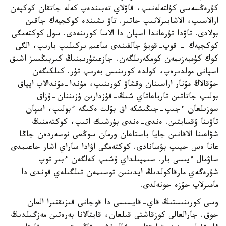
كۇرەڭسەسى كۇلتەلەنىپ، قاۋلاي تەبىندەپ كەلە جاتقان كوكپەن
ارالاسىپ، الاشابىرلانىپ جاتىر. تاۋ ىشىندە كوكجيەك جاقىن
بولادى. تاۋدا تۇرعاندا اسپان دا الاسا كورىنەدى. سول كوكتەمگى
كوكجيەك - قوپ-قويۋ جالقىندى ساعىم ىركىلىپ بارىپ، الگى
كوك كۇمبەزىمەن كومكەرىلگەن. جازعىتۇرىمنىڭ كىربىڭسىز اشىق
اسپانى مولدىرەپ، كولدە كورىنىس بەرىپ تۇر. كىلكىگەن
جۇقالاڭ مۇنار اراسىنان وقشاۋ كورىنىپ، مۇندا-مۇندالاپ اپپاق
بولىپ جاتاتىن تارباعاتاي شىڭ-قۇزدارىن ۇزىننان-ۇزاق
سوزىلعان ءجىپ-جىڭىشكە اق بۇلت ەكىگە ءبولىپ، اسپان
تاۋىنا ۇقسايتىن. ەندى-ەندى بۇرشىك اتىپ، كوكتەمنىڭ
شۋاعىنا الاقانىن جايا باستاعان ورمان سوڭعى نوسەردەن جاڭا
عانا ەس جيىپ بۋسانادى. كوكتەمگى اۋادا ساراي اشار جاعىمدى
ساۋمال ءيىسى بار. سىمپىلداي ۇشىپ كەلگەن ءبىر توپ
شۇرەگەي مارقاكولدىڭ ايدىنىن توسىمەن تىلگىلەي قوندى دا
مامىرلاپ جۇزە جونەلدى.
وسى كورىنىستىڭ قاي-قايسىسى دا قوجانى قىزىقتىرا العان
جوق. جارالعالى كوزقاشتى قىلعان، قايتالانا بەرەتىن مەزگىلدىڭ