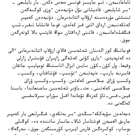
تاماعانىمەن، تىم جايسىز قونىس ەمەس ەكەن. بار بايلىعى -
ءبىر شايلىعى. قاديشانى بۇل دۇنيەدەن ءوزى كوكسەگەن
تىنىشتى مۇردەسىنە ارۋلاپ اتتاندىرعان. دۇنيەدەن كەمپىر
كەتكەنىمەن ارداق اتتى قىز كەلدى. قوجا قانشاما تىقىر-شىپ
قىڭقىلداعانىمەن، قاتىنى ارداقتان سوڭ قايتىپ بالا كوتەرگەن
جوق.
قوجانىڭ كوز الدىنان شەشەسىن قالاي ارۋلاپ اتتاندىرعانى ءالى
دە كەتپەيدى. ءبارى كۇنى كەشەگى زاپىران قۇستىرار زارلى
وقيعا. ول كۇن-كۇن سايىن ابزال اناسىنىڭ تومپايىپ جاتقان
قابىرىنە بارىپ، ەتپەتىنەن ءتۇسىپ، قۇشاقتاپ، وكسىپ-
وكسىپ ۇزاق جىلاعىسى كەلەتىن. وكسىپ-وكسىپ ۇزاق
جىلاعىسى كەلەتىنى، ەت-باۋىر شەشەسىن ساعىنعاندا، باسىنا
قيىن-قىس-تاۋ كەزەڭ تۋعاندا اقىل سۇراپ سىرلاسقىسى
كەلگەنى دە.
ەجەلدەن سۇيەككەءسىڭدى ءبىر بەتكەي، قىڭىرلىعى بار كەمپىر
جارىق الەممەن قوشتاسار شالا-جانسار ساتىندە دە، كوڭىلى
بوساپ، كوكىرەگىن قارس ايىرىپ كۇرسىنگەن جوق، سەرگەك،