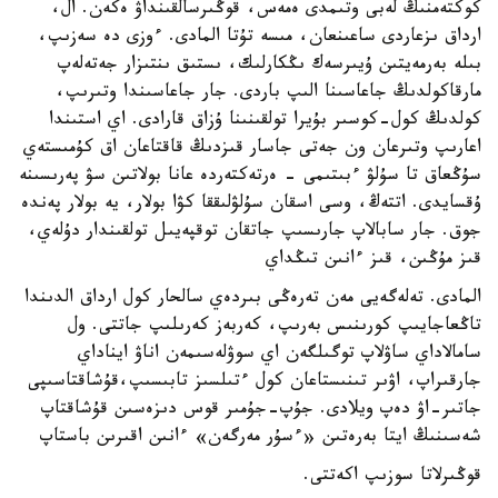
كوكتەمنىڭ لەبى وتىمدى ەمەس، قوڭىرسالقىنداۋ ەكەن. ال،
ارداق ىزعاردى ساعىنعان، مىسە تۇتا المادى. ءوزى دە سەزىپ،
بىلە بەرمەيتىن ۇيىرسەك ىڭكارلىك، ىستىق ىنتىزار جەتەلەپ
مارقاكولدىڭ جاعاسىنا الىپ باردى. جار جاعاسىندا وتىرىپ،
كولدىڭ كول-كوسىر بۇيرا تولقىنىنا ۇزاق قارادى. اي استىندا
اعارىپ وتىرعان ون جەتى جاسار قىزدىڭ قاقتاعان اق كۇمىستەي
سۇڭعاق تا سۇلۋ ءبىتىمى - ەرتەكتەردە عانا بولاتىن سۋ پەرىسىنە
ۇقسايدى. اتتەڭ، وسى اسقان سۇلۋلىققا كۋا بولار، يە بولار پەندە
جوق. جار سابالاپ جارىسىپ جاتقان توقپەيىل تولقىندار دۇلەي،
قىز مۇڭىن، قىز ءانىن تىڭداي
المادى. تەلەگەيى مەن تەرەڭى بىردەي سالحار كول ارداق الدىندا
تاڭعاجايىپ كورىنىس بەرىپ، كەربەز كەرىلىپ جاتتى. ول
سامالاداي ساۋلاپ توگىلگەن اي سوۋلەسىمەن اناۋ ايناداي
جارقىراپ، اۋىر تىنىستاعان كول ءتىلسىز تابىسىپ،قۇشاقتاسىپى
جاتىر-اۋ دەپ ويلادى. جۇپ-جۇمىر قوس دىزەسىن قۇشاقتاپ
شەسىنىڭ ايتا بەرەتىن «ءسۇر مەرگەن» ءانىن اقىرىن باستاپ
قوڭىرلاتا سوزىپ اكەتتى.