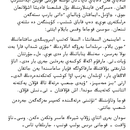
شالاباي مەن دالاباي تاپا-تال تۇستە قوزىلى قويىن ايداتتىرىپ
العان. ەسىرگەن قاينىلارىنىڭ بۇل قىلىعىنا قاديشا اشۋلانعان
جوق، «اۋىل-ايماقتان ۇيالماي ءداتى بارىپ ىستەگەن
ەرلىكتەرى عوي» دەپ قاباق شىتىپ، كۇيىنگەن دە ىشتەي
تىنعان. سوسىن قوجاعا وقىس بايلام ايتتى:
- اعايىنمەن الىسقانشا، الىسقا كەتىپ ابىرويىڭدى ساقتاعانىڭ
ءجون بالام. ىرىلداسا بەرۋگە انالاردىڭ ءجۇزى شىداپ قارا بەت
بولا بەرسىن، سەنىڭ يناباتىڭ بار ەدى عوي. ەل-جۇرتتان
ۇيات-تى. مارقۇم اكەڭ كوكسەي بەرەتىن جەرى بار ەدى، اناۋ
شارىقتى بۇلاقتىڭ مارقاكولگە قۇيار ساعاسىندا يەن جاتقان
الاڭقاي بار، اۋىلدان بەزىپ اۋا كوشىپ كەتكەندەردىڭ الدى-
ارتى ءبىز ەمەسپىز، ءۇيدى جىعىپ ەرتەڭ تاڭ قۇلان يەكتەنە
اتتانىپ كەتەيىك سوندا. اش قۇلاقتان - تى-نىش قۇلاق.
قوجا وتاۋىنىڭ ءتۇتىنى ەرتەڭىندە كەمپىر مەزگەگەن جەردەن
شىعىپ جاتتى.
سودان بەرى اتتاي زۋلاپ شيرەك عاسىر وتكەن ەكەن. وسى-ناۋ
ۋاقىت - قوجانى ىرىس بولىپ قونىپ، جارىلقاپ تاس-