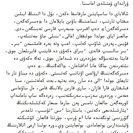
ۇرانداي ۇمتىلدى اعاسىنا.
شالاباي دا ساسپايتىن مارقاسقا ەكەن، بۇل دا اتىنىڭ ايىلىن
مىقتاپ تارتىپ، تىماعىنىڭ باۋىن بايلاعان دا «ەسىركەگەن،
ەسىركەگەن!» دەپ اقىرىپ جىبەرىپ قارسى تەبىنگەن-دى.
جالعىز اياق جولدا جولىققان اعالى-ءىنىلى جاۋ جەتتىلەپ،
قۇيىن-پەرەن شاۋىپ كەلىپ، اعىپ وتە بەرە قامشىمەن ءبىر-
ءبىر سالىسىپ قالدى. ءبىراق ەكەۋى دە قايتىپ قايرىلعان جوق،
قايتا بەتتەسۋگە جۇزدەرى دە شىداعان جوق، تەك ەكەۋى دە
ىشتەرىنەن جاڭا عانا اداقتاعان، «اكەڭنىڭ...» دەپ
ەسىركەگەننىڭ ارۋاعىن اۋناتىپ كەتىستى. ەكەۋى دە مىناۋ تار دا
تايعاق جولدا ءالى دە سان رەت بەتپە-بەت كەلەتىنىن، مىنا
قىلىقتارى قارا قازان، سارى قارىن بالانىڭ قامى، ەل ساۋعاسى
ەمەس، وزدەرى سەزىپ-سەزىكتەنىپ، زەردەگە ساپ باعامداپ
كورمەگەن جالعان نامىس پەن جارعا جىعار كەكشىلدىكتىڭ
ءيتارشىلدىعى ەكەنىن، باستارىنا ءىس ءتۇسىپ، تاعدىر
گۇرزىسى تونگەندە عانا اح ۇرىپ، جۇرتتا قالعان كۇشىكشە
ۇليتىندارىن بولجامادى. بولجايتىن وي-ورە بولسا ارعى اتالارىنىڭ