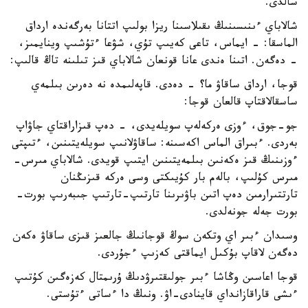
سالدى.
شالاباي ءىنىسىنىڭ ىقىلاسىنا ريزا بولىپ اتتانا بەرگەندە ارداق
الماسقا: - ايماس، تاعى كەيىپ تۇي، شۋعا ءتۇشىپ وينايمىز،
- دەگەن. اتىنا ەندى عانا قونعان شالاباي قىز تىلىنە تاڭ قالىپ:
قوجا، ارداق ساقاۋ ما؟ - دەدى. قاپەلىمدە نە دەرىن بىلمەي
ساسقالاقتاپ قالعان قوجا:
جو-جوق، ءوزى ەركەلەپ سويلەيدى، - دەپ قىزاراقتاي جاۋاپ
بەردى. ءبىراق الماس اكەسىنە: ساقاۋلانىپ سويلەيتىنىن، ءتىپتى
ءوزىنىڭ قىز ەكەنىن بىلمەيتىنىن ايتىپ قويدى. شالاباي مىرس-
مىرس كۇلىپ، بالەم بار كۇيىكتى وسى ەركە قىزىڭنان
تارتتىرارمىن دەپ اتىن باۋىرىنا تارتىپ-تارتىپ جىبەرىپ بورت-
بورت جەلە جونەلدى.
وسىدان ءبىر اي وتكەن سوڭ قوجانىڭ جالعىز قىزى ساقاۋ ەكەن
دەگەن لاقاپ بۇكىل ايماقتى كەزىپ ءجۇردى.
قوجا اعاسىن وڭاشا ءبىر جولىقتىرۋدىڭ ۇرىمتال كەزەگىن كۇتىپ
ءىشى قاراقازانداي قاينادى-اۋ. ونىڭ دا ءساتى ءتۇستى.