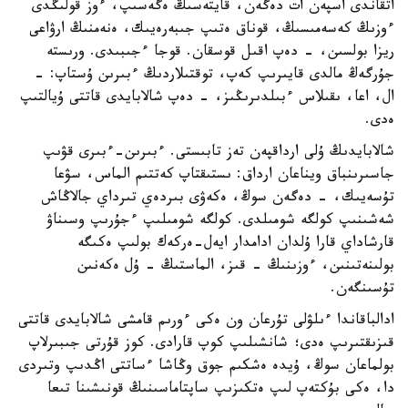
اتقاندى اسپەن ات دەگەن، قايتەسىڭ ەگەسىپ، ءوز قولىڭدى
ءوزىڭ كەسەمىسىڭ، قوناق ەتىپ جىبەرەيىك، ەنەمنىڭ ارۋاعى
ريزا بولسىن، - دەپ اقىل قوسقان. قوجا ءجىبىدى. ورىستە
جۇرگەڭ مالدى قايىرىپ كەپ، توقتىلاردىڭ ءبىرىن ۇستاپ: -
ال، اعا، ىقىلاس ءبىلدىرىڭىز، - دەپ شالابايدى قاتتى ۇيالتىپ
ەدى.
شالابايدىڭ ۇلى ارداقپەن تەز تابىستى. ءبىرىن-ءبىرى قۋىپ
جاسىرىنباق ويناعان ارداق: ىستىقتاپ كەتتىم الماس، سۋعا
تۇسەيىك، - دەگەن سوڭ، ەكەۋى بىردەي تىرداي جالاڭاش
شەشىنىپ كولگە شومىلدى. كولگە شومىلىپ ءجۇرىپ وسىناۋ
قارشاداي قارا ۇلدان ادامدار ايەل-ەركەك بولىپ ەكىگە
بولىنەتىنىن، ءوزىنىڭ - قىز، الماستىڭ - ۇل ەكەنىن
تۇسىنگەن.
ادالباقاندا ءىلۋلى تۇرعان ون ەكى ءورىم قامشى شالابايدى قاتتى
قىزىقتىرىپ ەدى؛ شانشىلىپ كوپ قارادى. كوز قۇرتى جىبىرلاپ
بولماعان سوڭ، ۇيدە ەشكىم جوق وڭاشا ءساتتى اڭدىپ وتىردى
دا، ەكى بۇكتەپ لىپ ەتكىزىپ ساپتاماسىنىڭ قونىشىنا تىعا