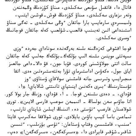
قۇيىن ەدىڭ. مىناۋ كۇزدىڭ الاساپىرانى سەكىلدى، مىناۋ كۇزدىڭ
قاتال دا، قاتقىل سۋىعى سەكىلدى، مىناۋ كۇزدىڭ وڭمەننەن
وتەر ىزعارى سەكىلدى، مىناۋ كۇزدىڭ قوش-قوشىن ايتىپ،
ولىمسىرەي سارعايىپ بارا جاتقان ءوڭى سەكىلدى - تەگى مىناۋ
استىنداعى اتىن تەبىنىپ قالعىپ-شۇلعىپ كەلە جاتقان قوجانىڭ
ءومىرى سەكىلدى.
قوجا اقشوقى كەزەڭىنە ىلىنە بەرگەندە سوناداي جەردە ءوزى
ىسپەتتى موينىن ىشىنە الىپ بۇلكەك-بۇلكەك جەلىپ كەلە جاتقان
سالت اتتى جولاۋشىنى كوردى. قۇبا جون، قۋ دالا-داعى جالعىز
اياق جول، ەكەۋىن اداستىرماي تۋرا بەتتەستىرەتىن ەدى. اتقا
مىجىرايىپ وتىرىسى جانە قامشىنى سولاقاي ۇستاۋى ءوز
تۋىستارىنىڭ ءبىرى ەكەنىن اينىتپاي تانىتتى شالاباي! «ا،
قۇداي، - دەدى ىشىنەن قوجا. - ا، قۇداي، وزىڭ جار بولا كور.
اتا جاۋىم سەن بولساڭ - اتىممەن سوعىپ قارسى الايىن». تورى
شولاعىنان قارعىپ ءتۇستى دە، اتىنىڭ ايىلىن شاپتاي تارتىپ،
تىماعىن باسا كيىپ باۋىن بايلادى. تورى شولاققا سەكىرىپ قايتا
ءمىنىپ، قامشىسىن وقتاپ ۇستاعان: ءتۇسى بۇزىلىپ، ءتىسىن
شاقىر-شۇقىر قايرادى دا، «ەسىركەگەن، ەسىركەگەن!» دەپ،