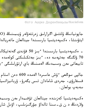
Фото: Ақерке Дәуренбекқызы/Kazinform
ايتۋىنشا، ەكسپەديتسيا بارىسىندا جينالعان ماتەريال
- ەكسپەديتسيا بارىسىندا
70 ۇلگىگە جەتپەسە دە، ءبىز جەتكىلىكتى كولەمدە ب
تابيعاتى مەن وسىمدىك الەمىنىڭ باي ارتۇرلىلىگى ءب
جالپى سوڭعى ءۇش ع
قىسقارۋى، جەردى شامادان تىس يگەرۋ، ۋربانيزاتسيا
سەبەپ بولعان.
ەكسپەديتسيا كەزىندە جينالعان تۇقىمدار مەن وسىمدى
ولاردىڭ د ن ق-سىنا تالداۋ جۇرگىزىلىپ، اۋىل شارۋاش