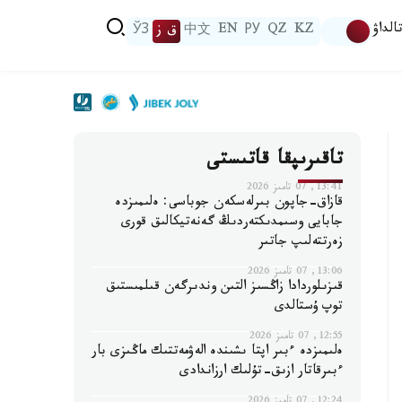
الداۋ
KZ
QZ
РУ
EN
中文
ق ز
ЎЗ
تاقىرىپقا قاتىستى
13:41, 07 تامىز 2026
قازاق-جاپون بىرلەسكەن جوباسى: ەلىمىزدە
جابايى وسىمدىكتەردىڭ گەنەتيكالىق قورى
زەرتتەلىپ جاتىر
13:06, 07 تامىز 2026
قىزىلوردادا زاڭسىز التىن وندىرگەن قىلمىستىق
توپ ۇستالدى
12:55, 07 تامىز 2026
ەلىمىزدە ءبىر اپتا ىشىندە الەۋمەتتىك ماڭىزى بار
ءبىرقاتار ازىق-تۇلىك ارزاندادى