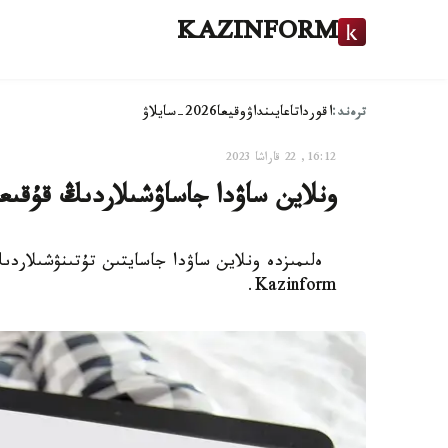
KAZINFORM
ترەند:
اقوردا
تاعايىنداۋ
وقيعا
2026-سايلاۋ
16:12, 22 قاراشا 2023
ونلاين ساۋدا جاساۋشىلاردىڭ قۇقىع
ەلىمىزدە ونلاين ساۋدا جاسايتىن تۇتىنۋشىلاردى
Kazinform.