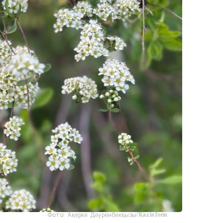
Фото: Ақерке Дәуренбекқызы/Kazinform