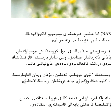
جاپونيانىڭ ۇلتتىق اگرارلىق زەرتتەۋلەر ۇيىمىنىڭ (NARO) اعا عىلىمي قىزمەتكەرى توموحيرو كاكيزاكيدىڭ
داردىڭ عىلىمي قۇندىلىعى وتە جوعارى.
 ءبىز 50 قۇندى گەنەتيكالىق رەسۋرستى جيناي الدىق. بۇل كورسەتكىش جوسپارلانعان
اعالى ماتەريالدار جينادىق. وسى ساپار بارىسىندا قازاقستاننىڭ
ىزدى ەرەكشە تاڭعالدىردى،-دەدى جاپونيالىق عالىم.
اسىردا الەمدە 600 دەن استام وسىمدىك ءتۇرى جويىلىپ كەتكەن. بۇعان ورمان القاپتارىنىڭ
، كليماتتىڭ وزگەرۋى جانە قورشاعان ورتانىڭ لاستانۋى
ك ۇلگىلەرى ارنايى گەنەتيكالىق قوردا ساقتالادى. كەيىن
ىلىعىنا قاجەتتى پايدالى قاسيەتتەرى انىقتالادى.