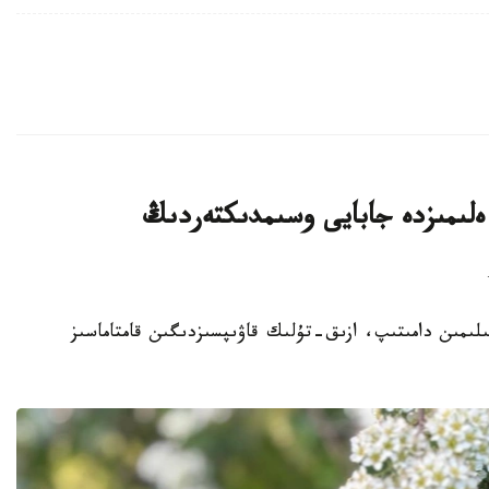
لىمىزدە جابايى وسىمدىكتەردىڭ
ا سەلەكتسيا عىلىمىن دامىتىپ، ازىق-تۇلىك قاۋىپسىزدىگىن قامتاماسىز