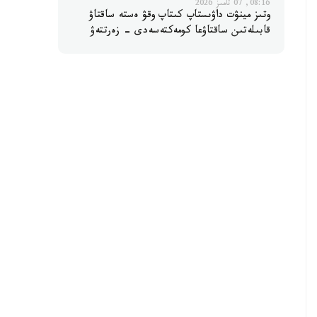
08:16, 07 تامىز 2026
وتىز مينۋت داۋىستاپ كىتاپ وقۋ ەستە ساقتاۋ
قابىلەتىن ساقتاۋعا كومەكتەسەدى - زەرتتەۋ