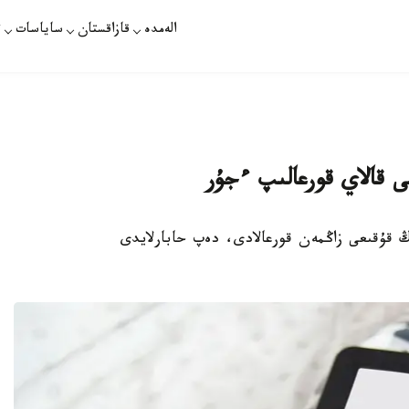
الەمدە
قازاقستان
ساياسات
ت
ى قالاي قورعالىپ ءجۇر
ڭ قۇقىعى زاڭمەن قورعالادى، دەپ حابارلايدى