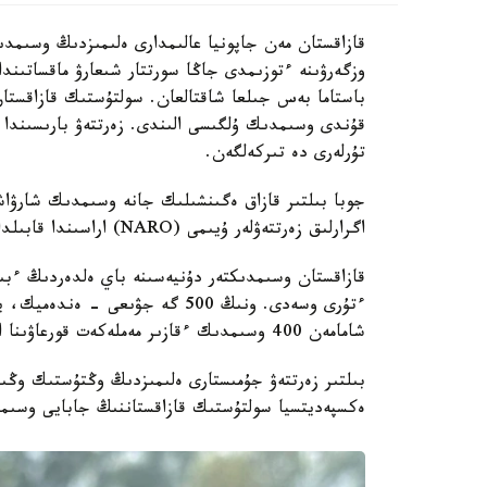
قازاقستان مەن جاپونيا عالىمدارى ەلىمىزدىڭ وسىمدى
وزگەرۋىنە ءتوزىمدى جاڭا سورتتار شىعارۋ ماقساتىند
باستاما بەس جىلعا شاقتالعان. سولتۇستىك قازاقستا
قۇندى وسىمدىك ۇلگىسى الىندى. زەرتتەۋ بارىسىندا 
تۇرلەرى دە تىركەلگەن.
جوبا بىلتىر قازاق ەگىنشىلىك جانە وسىمدىك شارۋاش
اگرارلىق زەرتتەۋلەر ۇيىمى (NARO) اراسىندا قابىلدانعان كەلىسىم اياسىندا قولعا الىندى.
ءتۇرى وسەدى. ونىڭ 500 گە جۋىعى 
شامامەن 400 وسىمدىك ءقازىر مەملەكەت قورعاۋىنا الىنعان.
بىلتىر زەرتتەۋ جۇمىستارى ەلىمىزدىڭ وڭتۇستىك وڭىرل
ەكسپەديتسيا سولتۇستىك قازاقستاننىڭ جابايى وسىمدى