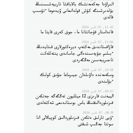
12:24, 07 تامىز 2026
اتىراۋدا جەكەمەنشىك بالاباقشا تاربيەشىسىنىڭ
بۇلدىرشىنگە كۇش قولدانعانى ۆيدەوعا ءتۇسىپ
قالدى
11:42, 07 تامىز 2026
قانداستار قۇجاتتانا ما، جوق كەرى قايتا ما
11:06, 07 تامىز 2026
قازاقستاندىق مەكتەپ ديرەكتورلارى قىتايدىڭ
ءبىلىم جۇيەسىندەگى جاساندى ينتەللەكت
تاجىريبەسىن مەڭگەردى
10:08, 07 تامىز 2026
وسكەمەندە داۋىلدان جيىرماعا جۋىق كولىك
ءبۇلىندى
09:07, 07 تامىز 2026
اليمەنت قارىزى 12 ميلليون تەڭگەگە جەتكەن
قىزىلوردالىقتىڭ باس بوستاندىعى شەكتەلدى
08:38, 07 تامىز 2026
ءۇيى تارلىق ەتكەن قىزىلوردالىق كوپبالالى انا
سوتتا جەڭىپ شىقتى