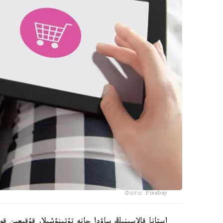
Фото: Pixabay
استانا قالاسىنىڭ ساۋدا جانە تۇتىنۋشىلار قۇقىعىن ق