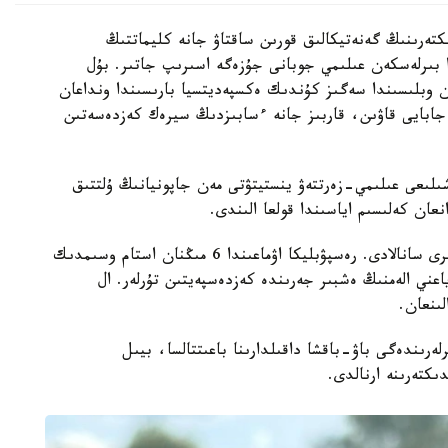
كتەرىنىڭ گەنەتيكالىق قورىن ساقتاۋ جانە كليماتتىڭ
ا بىرلەسكەن عىلىمي جوبانى جۇزەگە اسىرىپ جاتىر. بۇل
ن وبلىسىندا سەگىز كۇندىك ەكسپەديتسيا بارىسىندا ونداعان
جابايى قاۋىن، قاربىز جانە ءسابىزدىڭ سيرەك كەزدەسەتىن
ىلىعى عىلىمي-زەرتتەۋ ينستيتۋتى مەن جاپونيانىڭ ۇلتتىق
قازاقستان وسىمدىكتەر دۇنيەسىنە باي ەلدەردىڭ ءبىرى سانالادى. رەسپۋبليكا اۋماعىندا 6 مىڭنان استام وسىمدىك
- ەندەميك، ياعني الەمنىڭ ەشبىر جەرىندە كەزدەسپەيتىن تۇرلەر. ال
ەرىندەگى باۋ-باقشا داقىلدارىنا باعىتتالسا، بيىل
كتەرىنە ارنالدى.