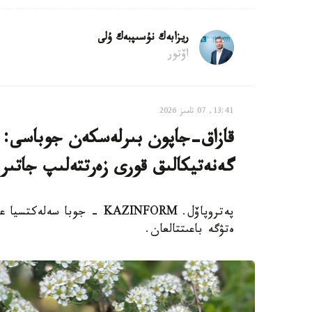
ريزابەك نۇسىپبەك ۇلى
اۆتور
13:41, 07 تامىز 2026
قازاق-جاپون بىرلەسكەن جوباسى: ە
گەنەتيكالىق قورى زەرتتەلىپ جاتىر
پەتروپاۆل. KAZINFORM - جوب
ەتۋگە باعىتتالعان.