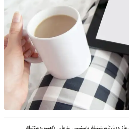
ورعاۋ دەپارتامەنتىنىڭ باسشىسى نۇرعالي ەگەمبەرديەۆتىڭ