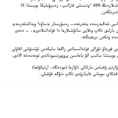
مالىمەتىنە سايكەس بيىل 9 ايدا ونلاين ساۋدا جاساۋشىلاردىڭ 600 ءوتىنىشى قارالىپ، رەسپۋبليكا بويىنشا 31
تىرىلگەن.
باسى شەڭبەرىندە ينتەرنەت- رەسۋرستار «ساۋدا وبەكتىلەرىنە»
 بارلىق تالاپ ونلاين ساتۋشىلارعا دا قولدانىلادى»، - دەدى
ىندە وتكەن بريفينگتە.
ن قورعاۋ تۋرالى قولدانىستاعى زاڭعا سايكەس تۇتىنۋشى اقاۋلى
بويىنشا ساتىپ الۋ باعاسىن پروپورتسيونالدى تومەندەتە الادى.
دى ۇقساس ماركالى تاۋارعا (مودەلگە، ارتيكۋلعا)
قشالاي سومانى قايتارۋدى تالاپ ەتۋگە قۇقىلى.