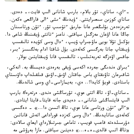
-ءاي، ساتاي، تۇر بالام، بارىپ شانانى الىپ قايت،- دەدى.
ساتاي كوزىن سىعىرايتتى. ءۇيدىڭ ءىشى ءالى قاراڭعى ەكەن.
تەرەزەدەن بۇلىڭعىر عانا جارىق ءتۇسىپ تۇر. ءتۇن ورتاسىنان
جاڭا عانا اۋعان مەزگىل سياقتى. ناعىز ءتاتتى ۇيقىنىڭ شاعى دا.
بۇكىل تۇلا بويى ماۋجىراپ ۇيىپ، ءدال وسى كۇيدە تالىقسىپ
ۇيىقتاپ جاتا بەرگىسى كەلەدى. بۇل شاقتا ادام بەلگىسىز ءبىر،
جاقسى اۋەزگە تەربەتىلىپ، تالىقسىپ قانا ۇيىقتايتىن بولار.
ءبىراق ەندىگى جەردە اكەسى ۇيقى بەرەدى دەيسىڭ بە. انەكي،
شاقىرعان تاۋىقتاي باس جاقتان اۋىق-اۋىق قىلقىلداپ داۋىستاي
باستادى. قويۋ كايدا!.. ەي، بەيمازاسى-اي وسى شالدىڭ.
-ساتاي-اۋ، تاڭ اتتى عوي، تۇرساڭشى ەندى. ەرتەرەك بارىپ
الىپ قايتساڭشى شانانى،- دەيدى جانە قايتا-قايتا ايتادى.
«ءالى ءتۇن ورتاسى عانا عوي، تاڭ اتسىن دا...» - دەگىسى
كەلەدى ساتايدىڭ. ءدال وسى كەزدە قوراداعى اتەش قاناتىن
دۇرسىلدەتە قاعىپ قويىپ، تاماعى جىرتىلارداي ايعاي سالادى:
«تاڭ اتىپ قالدى-ە-ە...» دەيتىن سياقتى. مازا بەرۋشى مە