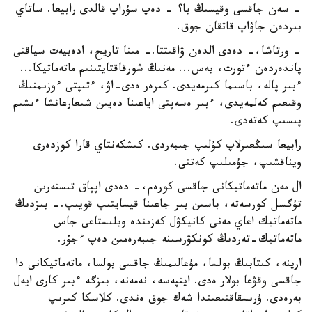
- سەن جاقسى وقيسىڭ با؟ - دەپ سۇراپ قالدى رابيعا. ساتاي
بىردەن جاۋاپ قاتقان جوق.
- ورتاشا،- دەدى الدەن ۋاقىتتا.- مىنا تاريح، ادەبيەت سياقتى
پاندەردەن ءتورت، بەس... مەنىڭ شورقاقتايتىنىم ماتەماتيكا...
ءبىر پالە، باسىما كىرمەيدى. كىرەر ەدى-اۋ، ءتىپتى ءوزىمنىڭ
وقىعىم كەلمەيدى، ءبىر ەسەپتى اياعىنا دەيىن شىعارعانشا ءىشىم
پىسىپ كەتەدى.
رابيعا سىڭعىرلاپ كۇلىپ جىبەردى. كىشكەنتاي قارا كوزدەرى
ويناقشىپ، جۇمىلىپ كەتتى.
ال مەن ماتەماتيكانى جاقسى كورەم،- دەدى اپپاق تىستەرىن
تۇگسل كورسەتە، باسىن بىر جاعىنا قيسايتىپ قويىپ.- بىزدىڭ
ماتەماتيك اعاي مەنى كانيكۋل كەزىندە وبلىستاعى جاس
ماتەماتيك-تەردىڭ كونكۋرسىنە جىبەرەمىن دەپ ءجۇر.
ارينە، كىتابىڭ بولسا، مۇعالىمىڭ جاقسى بولسا، ماتەماتيكانى دا
جاقسى وقۋعا بولار ەدى. ايتپەسە، نەمەنە، بىزگە ءبىر كارى ايەل
بەرەدى. ۇرىسقاقتىعىندا شەك جوق ەندى. كلاسكا كىرىپ