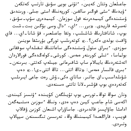
جاعىلعان وتتان كەيىن، ءتۇنى بويى سۋىق تارتىپ كەتكەن
ءۇيدىڭ ءىشى قوڭىر سالقىن. كورپەنىڭ استى جىلى. ورىندىق
ۇستىندەگى كيىمدەرىنە قول سوزعان. كيىمدەرى سۇپ-سۋىق،
تەمىرشە قاريدى. «برر... ءاي، ءدال وسى بۇگىن بىت-شىت
بوپ، شاناقتارىڭ شاشىلىپ، وتقا جاعىلعىر، قۋ شانا-اي... قاي
ۋاقىت بولدى ەكەن؟..» كوتەرىلىپ تورگى بۇرىشقا موينىن
سوزدى. ءبىراق ستول ۇستىندەگى ساعاتتىڭ تىقىلداپ سوققانى
بولماسا، ءتىلى كورىنەر ەمەس. كورشى-كولەڭدەگى قورالاردان
اتەشتەردىڭ بايبالام ساپ شاقىرعانى جيىلەپ كەتتى. بىرىنەن-
ءبىرى قالىسار ەمەس: «تاڭ اتتى... تاڭ اتتى-ى!..» دەپ
شۋىلداسىپ-اق جاتىر. ساتاي ەكى-ۇش رەت جاعى ايىرىلىپ
كەتەردەي بوپ قۇشىر-لانا تاتتى ەسىنەدى.
ونان سوڭ توڭ-تورىس بوپ تۇيىلگەن كۇيىندە ءۇنسىز كيىندى.
اكەسى شام جاعىپ كيىن دەپ ەدى، ونىڭ ءسوزىن ەستىمەگەن
ادامشا جاۋاپسىز قالدىردى. جاساۋراپ اشىعان كوزىن ۋقالاپ
قويىپ، قاراڭعىدا كيىمىنىڭ وڭ، تەرىسىن تىگىسىنەن سيپالاپ
وتىردى.