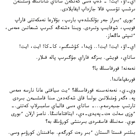
اي-اۋ، ايت! - دەپ ەسى كەتكەن ساتاي شانانىڭ ۇستىنەن
ىرشىپ تۇسىپ قالا جازداپ ايقايلادى.
ءبورى ءبىراز جەر بۇلكىلدەپ بارىپ، بۇلارعا نەمكەتتى قاراپ
قويىپ، شوقايىپ وتىردى. ويىنا ەشتەڭە كىرىپ شىعاتىن ەمەس،
ءتىپتى ماڭعاز.
اي-اۋ، ايت! ايت!.. ۋيدا، كۇشىگىم، كا-كا! ايت، ايت!
ساتاي، قويشى. بىزگە قاراي جۇگىرىپ پالە قىلار.
نەمەنە! قورقاسىڭ با؟
قورىقپاعاندا.
وي-ي، نەمەنەسىنە قورقاسىڭ؟ ءيت سياقتى عانا نارسە ەمەس
پە. ەگەر ۇمتىلاتىن بولسا قاق شەكەدەن مىنا قامشىمەن بىردى
تارتىپ جىبەرسەم...- ساتاي ەسى قالماي سامبىرلاپ كەتتى.-
ءوزى سەلت ەت-پەيدى-ەي، ايتاقتاعانىڭا. ناعىز ارلان ءبورى
عوي. سەنىڭ قاسقىردى بىرىنشى كورۋىڭ بە؟
بىلتىر قىستا الىستان ءبىر رەت كورگەم. جاقىننان كورۋىم وسى.