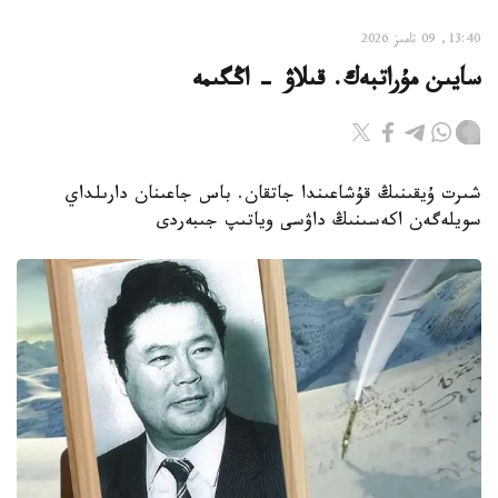
13:40, 09 تامىز 2026
سايىن مۇراتبەك. قىلاۋ - اڭگىمە
شىرت ۇيقىنىڭ قۇشاعىندا جاتقان. باس جاعىنان دارىلداي
سويلەگەن اكەسىنىڭ داۋسى وياتىپ جىبەردى