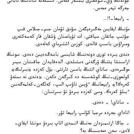
جولدىڭ وي-شۇڭقىرى بىلىنەر ەمەس. كىشكەنە شانانىڭ تابانى
جەرگە تيەر ەمەس.
- رابيعا-ا!..
مۇنىڭ ايقايىن مەڭىرەيگەن سۋىق تۇمان جىم-جىلاس قىپ
جۇتىپ جاتقان سياقتى. ات تۇياعىنان ۇشقان قار كەسەكتەرى
ومىراۋىن باسىپ قالدى. كوزىن اشتىرماي كەلەدى.
ەندى بىردە تورى دونەننىڭ شابىسى باسەڭدەيىن دەدى. سونىڭ
اراسىنشا يتتىڭ ۇرگەنى ەستىلدى. الدەقايدان جاقىننان سيىر
موڭىرەدى. ساتاي اتتىڭ باسىن تارتتى. بۇل كەزدە «بىرلىك»
كولحوزى-نىڭ كوشەسىنە دە كىرگەن ەكەن. «ەندى نە ىستەۋ
كەرەك؟» رابيعانىڭ ءۇيىن تاۋىپ الىپ، كەلگەن-كەلمەگەنىن
ءبىلۋ كەرەك. وسى كەزدە بىرەۋ تۋ سىرتىنان:
- ساتاي! - دەدى.
اناداي جەردە ىرجيا كۇلىپ رابيعا تۇر.
- جاڭا ارتىمىزدان مەنىڭ اتىمدى اتاپ بىرەۋ سونشا ايقاي-
لادى، سەن ەمەسسىڭ بە؟