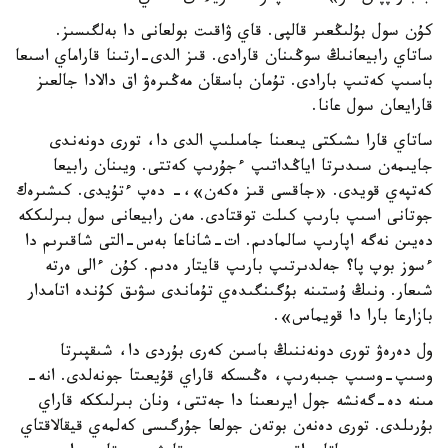
كۇن سول بۇلىڭعىر قالپى. قاي ۋاقىت بولعانى دا بەلگىسىز.
ساتاي رابيعانىڭ سوڭىنان قارادى. قىز الدى-ارتىنا قاراماي اسىعا
باسىپ كەتىپ بارادى. تۇمان باسقان مەڭىرەۋ اق دالادا جالعىز
قارايعان سول عانا.
ساتاي قارا ىشىكتى يىعىنا جامىلىپ الدى دا، تورى دونەندى
جايىمەن سىدىرتا اياڭداتىپ ءجۇرىپ كەتتى. ويىنان رابيعا
كەتپەي قويدى. «جاقسى قىز ەكەن»،- دەپ ءتۇيدى. كىشىرەك
جوتانى اسىپ بارىپ كىلت توقتادى. مەن رابيعانى سول بىرلىككە
دەيىن نەگە اپارىپ سالمادىم. ات-شاناعا بەس-التى شاقىرىم دا
ءسوز بوپ پا؟ جەلدىرتىپ بارىپ قايتار ەدىم. كۇن ءالى ەرتە
شىعار. ونىڭ ۇستىنە بۇگىنگىدەي تۇماندى سۋىق كۇندە اتامدار
بازارعا بارا دا قويماس».
ول دەرەۋ تورى دونەننىڭ باسىن كەرى بۇردى دا، شىقپىرتا
وسىپ-وسىپ جىبەرىپ، ەڭىسكە قاراي قۇيعىتا جونەلدى. انە-
مىنە دە-گەنشە جول ايرىعىنا دا جەتتى، ونان بىرلىككە قاراي
بۇرىلدى. تورى دەنەن بوتەن جولعا جۇرگىسى كەلمەي قيقالاقتاي