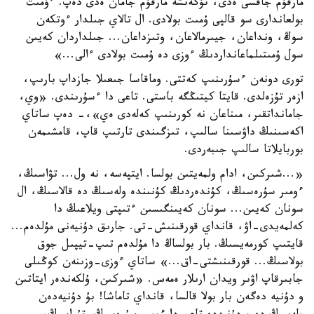
مارقۇم جاقسى ەدى، تۇگەنشە مارقۇم جامان ەدى دەپ. ءۇمىت
بولعاندارى سو قالپى ۇمىت بولادى. ال تالاي جىلدار ءوتكەن
سوڭ، ونداعان، جيىرمالاعان، وتىزداعان... جىلداردان كەيىن
سول ۇمىتىلماعانداردىڭ ءوزى دە ۇمىت بولادى ءالى...»
تورى دونەن ءسۇرىنىپ كەتتى. وماقاسا جىعىلا جازداپ بارىپ،
ازەر تۇزەلدى. قايتا كيتىڭگە باستى. تاعى دا ءسۇرىندى. «وي،
جامانداتقىر، مىناعان نە كورىنىپ كەلەدى ەي»،- دەپ ساتاي
اكەسىنىڭ داۋسىنا سالىپ، تىزگىندى تارتىپ قاپ، قامشىمەن
بوربايلاتا سالىپ جىبەردى.
«...شىركىن، ادام ولمەيتىن بولسا. ايتپەسە، نە ول... تۋاسىڭ،
ءومىر سۇرەسىڭ، كۇندەردىڭ كۇنىندە ولەسىڭ دە قالاسىڭ، ال
سونان كەيىن... سونان كەيىنگىسىن ءتىپتى ويلاعىڭ دا
كەلمەيدى-اۋ، قانداي قورقىنىش-تى. جارىق دۇنيەنى مۇلدەم...
قايتىپ كورمەيسىڭ. بار بولساڭ دا مۇلدەم تىپ-تيپىل جوق
بولاسىڭ... قورقىنىشتى-اق...» ساتاي ءوزى-وزىنەن كوڭىلى
جابىرقاپ اۋىر ويدان ارىلار ەمەس. «شىركىن، ۇلكەندەر ايتاتىن
و دۇنيە دەگەن بار بولا قالسا، قانداي تاماشا! بۇ دۇنيەدەن