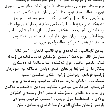
ولەسىڭ دە و دۇنيەدە تاعى دا ءومىر سۇرەسىڭ. تۇراسىڭ،
جۇرەسىڭ، جۇمىس ىستەيسىڭ. قانداي تاماشا بولار ەدى!.. جوق
قوي، اتتەڭ، جوق قوي. ەڭ اياعى زامان اقىر دەگەنى دە بار
بولسايشى. مىڭ جىل وتكەننەن كەيىن جەر بەتىنە - جارىق
دۇنيەگە ءبىر مينۋتقا عانا باسىڭدى قىلتيتىپ قارايتىن بولساڭ.
و، قانداي عاجاپ دە-سەڭشى. مەيلى، تاۋى قاڭباقتاي، تاسى
بۇرشاقتاي بوپ، توپان سۋى قاپتاپ-اق جاتسىن، تەك وسى
جارىق دۇنيەنى ءبىر كورسەڭ بولادى عوي...»
ابدەن تاپتالىپ، شەگەدەي بوپ قاتىپ قالعان، ءبىر شانا
سيارلىق قانا جولدىڭ ءۇستىن جۇلىقتان كەلەر-كەلمەس ۇلپەك
قىلاۋ جاۋىپ جاتىر. جول شەتىندە اندا-ساندا كەزدەسكەن
بۇتالار دا اق قىراۋعا ورانعان. تورى دونەن جالتاڭداپ، سولاردان
ۇركىپ قويادى. زيراتتان ۇزاپ، ۇلكەن دوڭنەن اسىپ
تۇسكەندە، اناداي جەردە بىردەڭە شوقيىپ وتىرعانداي بوپ
كورىندى. قوزعالاتىن سياقتى. ساتايعا بىردەن «قاسقىر» دەگەن
وي ساپ ەتە قالدى. ەستۋىنشە قاسقىر ءدال وسىنداي اقشۋلان
بولادى... اشىققاندا جول تورىپ، ءوستىپ شوقيىپ وتىرادى.
زارەسى ۇشقان ساتاي الدى-ارتىنا الاقتاي باستادى. جان