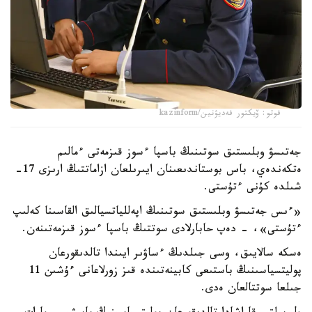
فوتو: ۆيكتور فەديۋنين/kazinform
جەتىسۋ وبلىستىق سوتىنىڭ باسپا ءسوز قىزمەتى ءمالىم
ەتكەندەي، باس بوستاندىعىنان ايىرىلعان ازاماتتىڭ ارىزى 17-
شىلدە كۇنى ءتۇستى.
«ءىس جەتىسۋ وبلىستىق سوتىنىڭ اپەللياتسيالىق القاسىنا كەلىپ
ءتۇستى»، - دەپ حابارلادى سوتتىڭ باسپا ءسوز قىزمەتىنەن.
ەسكە سالايىق، وسى جىلدىڭ ءساۋىر ايىندا تالدىقورعان
پوليتسياسىنىڭ باستىعى كابينەتىندە قىز زورلاعانى ءۇشىن 11
جىلعا سوتتالعان ەدى.