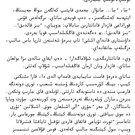
نۇقىپ-نۇقىپ جىبەردى.
ءجا، ءجا... جانۋار. جەمدى قايتىپ كەلگەن سوڭ جەيسىڭ،
ايتپەسە كەشىگەمىز،- دەپ قويدى ساتاي. ىرگەلەس قۇس
قوراداعى قازدار قاناتتارىن سابالاپ: «ويباي، ءبىز قالدىق!..
ءبىز قالدىق!..» دەگەندەي قاڭكىلداسىپ قويا بەردى.
داۋىستارى قانداي اششى! تاپ بىرەۋ شەتىنەن تارپا باس سالىپ،
ەزگىلەپ جاتقانداي.
وي، قاناتتارىڭدى، شۋلاماڭدار! - دەپ ايقاي سالدى ىزا بولعان
ساتاي. قازدار ونان ارمان قاڭقىلداسىپ، شۋلاپ كەتتى.
ساتاي دەرەۋ قامىت سايمايدى قامداپ الدى دا، قارا ىشىكتى
كيىپ، بيىك كۇرەسىپ كاردىڭ ۇستىنە شىعىپ، تورى دونەنگە
قارعىپ مىندى دە تاستوبەگە تارتتى. لۋىلدى قاق جارىپ وتكەن.
بىرەن-ساران ۇيلەردىڭ تەرەزەسىنەن وت كورىنەدى. جۇرت وياپا
باستاگان. ال جەر ءجۇزى ءالى اشىلعان جوق. اشىلاتىن ءتۇرى
دە جوق سياقتى. تورى دونەننىڭ كيتىڭ-كيتىڭ جورعاسى بار.
تاعاسىز ءتورت تۇياعى قاتقاق قاردى تۇقىل تاياقشا قىتىرلاتا
ويىپ، سول كيتىڭىنە سالىپ كەلەدى. قوس قۇلاعىن تىنىمسىز