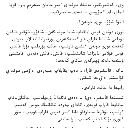
وي، كەشىرىڭىز. مەنىڭ سونداي ءبىر جامان مىنەزىم بار، قويا
الماي-اق ءجۇرمىن - دەدى سامبىرلاپ.
ا نۋ! شۇۋ، تورى دونەن!..
تورى دونەن قوس اياقتاپ شابا جونەلگەن. شاقۇر-شۇقىر ەتكەن
تۇياعى شاناعا قاراي قار كەسەكتەرىن بۇرقىراتا اتقىلاپ بەردى.
كەنەت تورى دونەن ءىشىن تارتىپ، جالت بۇرىلىپ تۇرا قالدى.
قوس قۇلاعى نايزاشا شانشىلىپ، قالش-قالش ەتەدى. قامشىنى
ۇستەمە-لەتە ۇيىرگەن ساتاي كەنەت:
-انە، قاسقىردى قارا،- دەپ ايقايلاپ جىبەردى. داۋسى سونداي
قۋانىشتى داۋرىعا شىقتى.
رابيعا دا جالت قارادى.
شىنىندا قاسقىر، ەي! - دەدى تاڭدانا ۇرەيلەنىپ. جالتاق-تاپ
ساتايعا قاراپ قويدى. اناداي جەردە شانانىڭ جولىن كەسىپ
ءوتىپ، بۇلارعا سامارقاۋ عانا ءبىر قىرىن قاراپ قويىپ، سۇر
ءبورى بۋلكىلدەپ كەتىپ بارا جاتتى.