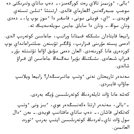
ءبالى، ءوزىمىز تالاي رەت كورگەمىز،- دەپ ساتاي وتىرىكتى دە
سوعىپ جىبەرگەنىن اڭعارماي قالدى. ارتىنشا ءتىلىن تىستەي
قويدى.- ءاي، قويشى سونى، قاسقىر دا ءسوز بوپ پا،- دەدى
ونان سوڭ.- ونان دا ساباق جايىن سويلەسەيىك تە.
رابيعا قايتادان ىشىككە قىمتانا ورانىپ، جاعاسىن كوتەرىپ الدى.
ادەمى پىستە مۇرىنى قىزارىپ، ۇڭگىر تۇبىنەن جىلتىراعانداي بوپ
كوزدەرى عانا كورىنەدى. العان دەمى سۋىق اۋاعا تۇتىنشە بۇر-
قىراپ شىعادى. ىشىكتىڭ بۇيرا سەڭسەڭ جاعاسىن اق قىراۋ
شالدى.
سەندەر تاريحتان نەنى ءوتىپ جاتىرسىڭدار؟ رابيعا ويلانىپ
جاۋاپ قايىردى.
كەشە عانا ۋات تايلەردىڭ كوتەرىلىسىن ۇيگە بەردى.
-ءبالى، سەندەر ارتتا ەكەنسىڭدەر عوي، ءبىز ونى ءوتىپ
كەتكەلى قاشان،- دەپ ساتاي ماقتانىپ قويدى.- مەن ءدال
سول ۋات تاي-لەردىڭ كوتەرىلىسىن ايتىپ بەرىپ ءتورت
العانمىن.