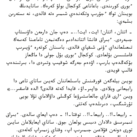
ءبورى كورىندى. باعاناعى كوكجال بولۋ كەرەك. ساتايدىڭ
بويىنان توك ءجۇرىپ وتكەندەي شىمىر ەتە قالدى، نە ىستەرىن
بىلمەي:
- اتتان، اتتان! ايت، ايت!..- دەپ جان دارمەن داۋىستاپ
جىبەردى. ءبىراق قانشا اتتاندادىم دەگەنمەن تاماعىنا كەسەك
تىعىلعانداي ءۇنى شىقپاي قالدى. باسىنان كوتەرە ءۇيىرىپ
قامشىسىن بۇلعادى. كوكجال ءبورى بۇل جولى دا ماڭعاز
بۇكەڭدەپ بارىپ، اۋدەم جەرگە شوقيىپ وتىردى دا، بىرتىندەپ
قالىپ قويدى.
بويىن بيلەگەن قورقىنىش باسىلعاننان كەيىن ساتاي تاعى دا
رابيعانى ويلادى. «اپىر-اۋ، قايدا كەتە قالدى؟ الدە قاسقىر...»
ويىن ءارى قاراي جالعاستىرۋعا كوڭىلى داۋالاماي تۇلا بويى
تۇرشىگىپ، دىرىلدەپ كەتتى.
- رابيعا-ا!.. رابيعا-ا!.. توقتا-ا! - دەپ ايعاي سالدى. ءبىراق
تىمىرسىق دالادان دىبىس بولعان جوق. ساتاي ايعايلاعان سايىن
تورى دونەن قۇلاعىن جىمىرىپ اپ، وقتاي زىمىراپ كەلەدى.