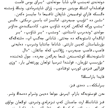
دونەندى تەبىنىپ قاپ شابا جونەلدى. ءبىراق بوس قامىت
قولقىلداپ اتتىڭ موينىن سوعىپ، ۇزاق شاپتىرمادى. ونىڭ ۇستىنە
ەڭىسكە قاراي توقىممەن شاپقان تاقىمعا دا جايسىز ەكەن.
ءىشىن دە ءتۇيىپ جىبەردى. امالسىز ات باسىن ىرىكتى. ەڭىس
ءبىتىپ ورگە كەلگەن كەزدە شاۋىپ ەدى، كادىمگىدەي ەداۋىر
جولدى ءوندىرىپ تاستادى. ءوستىپ، ءبىر شاۋىپ، ءبىر
اياڭداپ تاستوبەگە دە جەتتى. شانانى جەگىپ اپ، ەشتەڭەگە
بۇرىلماستان كەيىن تارتتى. شاناعا جانتايا وتىرىپ، دەلبەنى
قاعىپ-قاعىپ جىبەرىپ، زۋلاتىپ كەلە جاتقان. ءدال
تاستوبەنىڭ كوشەسىنەن شىعا بەرگەن جەردە، جول شەتىندە
ءبۇرىسىپ تۇرعان، قولىندا تىرسيا تولعان پورتفەلى بار، ءوزى
قۇرالپى قىزدى كورىپ توقتادى.
قايدا باراسىڭ؟
بىرلىككە،- دەدى قىز.
مەن قوستوبەگە بارام. ايىرىق جولعا دەيىن وتىرام دەسەڭ وتىر.
قىز شانانىڭ ارت جاعىنان كەپ تىزەرلەي وتىردى. توڭعان بولۋى