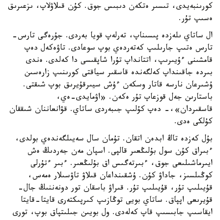
كورىنبەيدى، تىسىر ەتكەن دىبىس جوق. كۇن قىلاۋلاپ، ىزعىرىق
ەسىپ تۇر.
ال ساتاي ىلەزدە پىسىناپ، تەرلەپ قويا بەردى. جۇرەگى تارس-
تارس ەتىپ جارىلىپ كەتەردەي بوپ سوعادى. تاۋەكەل دەپ
قامشىنى ءۇيىرىپ، اتتانداپ تۇرا شاپقىسى دا كەلدى. ەندى
بىردە جاقىنداپ كەلگەندە قاسقىر سياقتى كورىنىپ زارەسىن
ۇشىرعان نارسە قاتار وسكەن ءۇش سيىرقۇيرىق بوپ شىقتى.
باستارىن جەل قوزعاپ تۇر ەكەن. «اۋمايدى-ەي،
قاسقىردان»،- دەپ كۇلىپ جىبەردى ساتاي. قۋانعاننان شىققان
كۇلكى ەدى.
بۇل كەزدە تاڭ ابدەن اتقان. تۇمان سال سەيىلگەندەي بولدى،
ءبىراق كۇن سول بۇلىڭعىر قالپى. اسپان مەن جەردىڭ ەش
ايىرماشىلىعى جوق، ءبىرتەگىس اق بۇلىڭعىر. ءبىر ءتۇرلى
كوڭىلسىز، جاداۋ كۇن. ۇشقىنداعان قىلاۋ تاۋسىلار ەمەس،
قۇيىلىپ تۇر، قۇيىلىپ تۇر. قىراۋ باسقان تور دونەننىڭ جال-
قۇيرىعى اپپاق. ساتاي بويى توڭازىپ كىرپىكتەرى قايتا-قايتا
ايقاسىپ جابىسىپ قاپ كەلەدى. ول بويىن جىلىتپاق بوپ، تورى