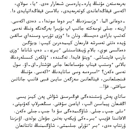
بەرمەستەن مۇنىڭ پارە-پارەسىن شىعارار ەدى. ءيا، سولاي،
اكەسى قيقاڭداعاندى كوتەرمەيدى، بالاسىن قيقاڭداتپايدى دا.
-دوعانى الما. ءوزىمىزدىڭ ءبىر دوعا سوندا،- دەدى اكەسى.
ارينە، جىلى توسەكتە جاتىپ اپ بۇيىرا بەرگەنگە ونىڭ نەسى
كەتىپ بارادى دەيسىڭ. ونان دا ءوزى تۇرىپ وسىنداي سالقىن
ۇيدە ەتتى تەمىرشە قارىعان كيىمدەرىن كيىپ: «بۇگىن
دەمالىسى عوي، بالام ۇيىقتاسىنشى ءبىر»،- دەپ شاناعا ءوزى
بارىپ قايتساشى. ءويتۋ قايدا. تەگىندە، ءۇلكەن كىسىلەردىڭ
بالانى ءوستىپ قيناپ جۇمساعانعا جانى قۇشتار-اق-اۋ. سول
نەسى ەكەن؟ ءاسىرەسە وسى ساتايدىڭ ءاكەسى. مۇنىڭ
قىنجىلعانىن، قينالعانىن سەزگەن سايىن قىبى قانىپ جاتاتىن
سياقتى. فۋ!..
ساتاي پەش ۇستىندەگى قوڭىرسىق شۋاش پەن كيىز يىسى
اڭقىعان پيماسىن الىپ، اياعىن سۇقتى. سىڭعىرلاپ كەۋىپتى،
ءىشى جىپ-جىلى. شاۋگىمدەگى سۋ دا جىپ-جىلى ەكەن.
الاقانىنا قۇيىپ ءبىر-ەكى ۇيكەپ بەتىن جۋعان بولدى. اۋىزىنا
ۇرتتاپ ەدى، ءبىر ءتۇرلى جىلىمشى، شاۋگىمنىڭ تاتتانعان