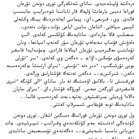
ەرەكشە ۇلپىلدەيدى. ساتاي شەتكەرگى تورى دونەن تۇرعان
قوراعا دەيىن بارعانشا ۇلپەك قار تابانىنا شودىرايىپ جابىسىپ
قالدى. وي، قىزىعى-اي، پيماسى ايەلدەردىڭ بيىك وكشەلى
كيىمى سياقتى. اتتاعان سايىن اياعى بۇلت-بۇلت ەتەدى،
جىعىلىپ قالا جازدادى. ساتايدىڭ كۇلكىسى كەلدى. الىپ
ەلەۋىش قۇساپ سەبەلەپ تۇرعان سۇر كەنەپ اسپانعا، ونان
تۇمانتىپ مەڭىرەيىپ تۇرعان اينالاعا قارادى. «مۇندايدا قاسقىر
كەزدەسۋى مۇمكىن-اۋ!» - دەگەن وي كەلدى. ءبىر ءتۇرلى
بويى تۇرشىگىپ، ءدىر ەتە ءتۇستى. ءبىراق ارتىنشا «كەزدەسسە
ەكەن، شىركىن»،- دەگەن تەنتەك قۇشتارلىق ورالدى.
قورقىنىش تا، بالالىق اۋەستىك تە بار. ساتاي ءالى كۇنگە ءتىرى
قاسقىردى كورگەن ەمەس. كورۋگە قۇشتار-اق. ءبىراق جاپان
دالادا ۇرەيلى جىرتقىشپەن بەتپە-بەت كەزدەسىپ قالسا...
ساتايدىڭ توبە قۇيقاسى شىمىرلاپ كەتتى.
ول تورى دونەن تۇرعان قورانىڭ ەسىگىن اشقان. تورى دونەن
كۇندەگى ادەتىنشە جەم كۇتكەندەي وقىرانىپ، تىپىرشيدى. «ات
دوربانى باسىما ىلسەيشى»،- دەگەندەي تۇمسىعىمەن ساتايدى