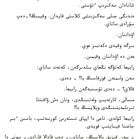
شانادان سەكىرىپ ءتۇستى.
ەندىگى جىلى سەگىزىنشى كلاستى قايدان. وقيسىڭ؟-دەپ
سۇرادى ساتاي.
اۋداننان.
بىرگە وقيدى ەكەنبىز عوي.
مەن دە اۋداننان وقيمىن.
رابيعا كەتۋگە ىڭعاي بىلدىرگەن، كەنەت ساتاي:
سەن ولىمنەن قورقاسىڭ با؟ - دەدى.
قالاي؟ - دەدى تۇسىنبەگەن رابيعا.
مىسالى، كارتەيىپ ولەتىنىڭدى، ونان ەش ۋاقىتتا
تىرىلمەيتىنىڭدى ويلايسىڭ با؟
رابيعا كۇلدى. تاعى دا اپپاق تىستەرىن كورسەتىپ، باسىن ءبىر
جاعىنا قيسايتىپ قويدى.
- سەن قىزىق بالاسىڭ، ساتاي،- دەپ قادالا قارادى.- سونى دا