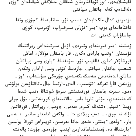
قايشىلايدى. ءوز تۇياقتارىنان شىققان جىلاڭقى شيقىلدان ءوزى
ەلەڭدەپ كەلە جاتقان سياقتى.
ىزعىرىق ءدال ماڭدايدان ەسىپ تۇر. ساتايدىڭ ءجۇزى وتقا
قاقتاعانداي بوپ ءبىر ءتۇرلى سىرقىراپ، اۋىرىپ، كوزى
جاساۋراپ كەتتى. ات
ۇستىنە ءبىر قىرىنداي وتىردى. اۋىل سىرتىنداعى زيراتتىڭ
تۇسىنان ءوتىپ بارادى ەكەن. قار باسقان مولالار، اعاش
قورشاۋلار ءبارى قالقيىپ تۇر. سۋىقتىڭ ءبارى وسى زيراتتان
شىعىپ جاتقان سياقتى. جازدىڭ كۇنى وسى ارادان وتكەن
ساتاي الدەنەدەن سەسكەنگەندەي جۇرەگى سۋىلداپ، ءوز-
وزىنەن قارا تەرگە ءتۇسىپ، الدى-ارتىنا جال-تاقتاۋمەن بولۋشى
ەدى. سىرت جاعىنان قورقىنىشتى بىرەۋ شوشاڭ ەتىپ شىعا
كەلەتىندەي، مۇنى تارپا باس سالاتىنداي كورىنەتىن. بۇل جولى
ويىنا ءتىپتى ەشتەڭە كىرەر ەمەس. «وسى، زيراتتان قورقاتىن
تۇك تە جوق،- دەپ ويلادى دا.- ولگەن ادامدار جاتىر. ە نەسى
بار، ءولدى ءبىتتى. ەندى جاتا بەرسىن. توپىراعى تورقا بولسىن
ءبارىنىڭ دە. ۇمىتىلماعاندارىن ايتىپ جۇرەدى جۇرت: پالەنشە