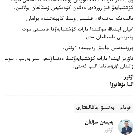
ول بىلتىر قاراشادا تالدىقورعان پوليتسياسىنىڭ باسشىسى مارات
كۇشتىبايەۆ قىز زورلادى دەگەن كۇدىكپەن ۇستالعان بولاتىن.
مالىمەتكە سەنسەك، قىلمىس ونىڭ كابينەتىندە بولعان.
اقپان ايىنىڭ سوڭىندا مارات كۇشتىبايەۆقا قاتىستى سوت
وتىرىسى باستالعان ەدى.
پروتسەسس جابىق رەجيمدە ءوتتى.
ناۋرىز ايىندا مارات كۇشتىبايەۆتىڭ دەنساۋلىعى سىر بەرىپ، سوت
زالىنان اۋرۋحاناعا الىپ كەتتى.
اۆتور
الما مۇقانوۆا
قوعام
جەتىسۋ جاڭالىقتارى
بەيسەن سۇلتان
اۆتور