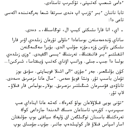
ءدامى شىعىپ كەتىپتى، تۇكىرىپ تاستادى.
تابا ناننان ءبىر ءۇزىپ اپ ەندى سىرتقا شىعا بەرگەنىندە اكەسى
تاعى دا:
- اي، انا قارا ىشىكتى كيىپ ال، توڭاسىڭ،- دەدى.
ساتاي ۇندەمەستەن بوساعادا ءىلۋلى تۇرعان زىلدەي اۋىر قارا
ىشىكتى باۋىن ۇزە-مۇزە جۇلىپ الدى. بۇيرا سەڭسەڭنەن
اشقىلتىم ءبىر قاتىقتىڭ، تەرىنىڭ ءيىسى اڭقيدى. ءوزى زىلدەي
بولسا دا جىپ-جىلى. ورانىپ اۋناي كەتىپ ۇيىقتاسا، شىركىن!..
كۇن بۇلىڭعىر. جەر ءجۇزى ءالى اشىلا قويماپتى. سۋىق بوز
تۇمان باسىپ تۇر. ونشا قويۋ ەمەس. ءسال عانا ىزعىرىق ەسەدى.
تاناۋدى قۋسىرعان شىڭىلتىر ىزعىرىق. بولار-بولماس قار قىلاۋ-
لاپ تۇر.
ءتۇنى بويى قىلاۋلاعان بولۋ كەرەك، كەشە عانا ايناداي عىپ
سىپىرىپ، كۇرەپ تاستاعان ەسىك الدىندا جازداعى كوك
تەرەكتىڭ باسىنان توگىلگەن اق ۇلپەك سياقتى بوپ جۇلىقتان
اسار اسپاس قىلاۋ قار كولپىلدەپ جاتىر. جۇپ-جۇمساق بوپ