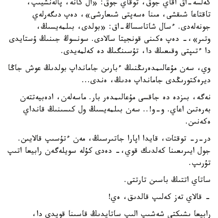
كەلسە-اق اقاي جوق، توقاي جوق: «ال كانە، پالەنشيىپ،
تاقتاعا شىقشى، مىنا ەسەپتى شىعارشى»، دەپ دىگەرلەي
جونەلەدى. ءسال شاتاسساڭ-اق: «بولدى، بىلمەيسىڭ،
وتىر»،- دەپ ەكىنى قونجيتا سالادى. سونسوڭ جىنىڭ ۇستايدى
دا ءتىپتى وقىعىڭ دا، تۇسىنگىڭ دە كەلمەيدى.
وي، سەن مۇعالىمدەرىڭنىڭ ءبارىن جامانداپ بولدىڭ عوش جاڭا
ديرەكتورىڭدى جامانداپ ەدىڭ، ەندى...
نەگە، بىزدە دە جاقسى مۇعالىمدەر بار. ماسەلەن، ادەبيەتتەن
بەرەتىن اعاي. و-و!.. سەن بىلمەيسىڭ ول كىسىنىڭ قانداي
ەكەنىن.
در-ر- توقتات، قايدا اپارا جاتىرسىڭ، مەن ءتۇسىپ قالايىن.
جول ايىرىعىنا كەلدىك قوي،- دەدى كۇلە سويلەگەن رابيعا اتىپ
تۇرىپ.
ساتاي اتتىڭ باسىن تارتتى.
- قالاي تەز كەلىپ قالدىق، ەي!
رابيعا ىشىكتى شەشىپ الىپ ساتايدىڭ قاسىنا قويدى دا،