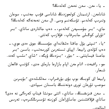
- يا، مەن. سەن نەمەن كەلدىڭ؟
شانامەن. ارتىمنان كولحوزدىڭ شاناسى قۋىپ جەتىپ، سوعان
وتىرىپ كەلدىم. تۇسكەنىم وسى. ال سەن نەمەنەگە كەلدىڭ؟
جاي، ءبىر جۇمىسپەن كەلدىم،- دەپ جالتاردى ساتاي. ءبىر
ءتۇرلى كوڭىلى جابىرقاپ، قۇلازىپ كەتتى.
ءيا، ءتىپتى بۇل جاقتا ەشقانداي جۇمىسىڭ جوق ەدى عوي،-
دەپ كۇلدى رابيعا. اپپاق تىستەرىن كورسەتىپ، باسىن ءبىر
جاعىنا قيسايتتى.- ءجۇر، ءبىزدىڭ ۇيگە، ءشاي ءىشىپ كەت.
جو، راقمەت، اتام مەن اپام بازارعا بارماق ەدى، كۇتىپ قالعان
شىعار.
رابيعا اق كوبىك بوپ بۋى بۇرقىراپ، سەلكىلدەي ءبۇيىرىن
سوعىپ تۇرعان تورى دونەننىڭ باسىنان سيپادى.
- سەن قىزىقسىڭ، ساتاي، اتتى سونشا قيناپ كەرەگى نە ەدى؟
ساتاي قۇلاقشىنىن جاساۋراعان كوزىنە تۇسىرىڭكىرەپ، تەرىس
اينالدى.