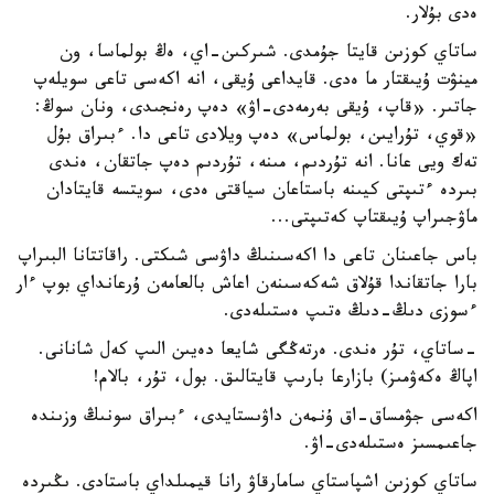
ەدى بۇلار.
ساتاي كوزىن قايتا جۇمدى. شىركىن-اي، ەڭ بولماسا، ون
مينۋت ۇيىقتار ما ەدى. قايداعى ۇيقى، انە اكەسى تاعى سويلەپ
جاتىر. «قاپ، ۇيقى بەرمەدى-اۋ» دەپ رەنجىدى، ونان سوڭ:
«قوي، تۇرايىن، بولماس» دەپ ويلادى تاعى دا. ءبىراق بۇل
تەك ويى عانا. انە تۇردىم، مىنە، تۇردىم دەپ جاتقان، ەندى
بىردە ءتىپتى كيىنە باستاعان سياقتى ەدى، سويتسە قايتادان
ماۋجىراپ ۇيىقتاپ كەتىپتى...
باس جاعىنان تاعى دا اكەسىنىڭ داۋسى شىكتى. راقاتتانا البىراپ
بارا جاتقاندا قۇلاق شەكەسىنەن اعاش بالعامەن ۇرعانداي بوپ ءار
ءسوزى دىڭ-دىڭ ەتىپ ەستىلەدى.
-ساتاي، تۇر ەندى. ەرتەڭگى شايعا دەيىن الىپ كەل شانانى.
اپاڭ ەكەۋمىز) بازارعا بارىپ قايتالىق. بول، تۇر، بالام!
اكەسى جۋمساق-اق ۇنمەن داۋىستايدى، ءبىراق سونىڭ وزىندە
جاعىمسىز ەستىلەدى-اۋ.
ساتاي كوزىن اشپاستاي سامارقاۋ رانا قيمىلداي باستادى. ىڭىردە