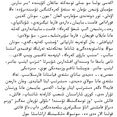
اكەسى بولسا سو جىلى توسەكتە جاتقان كۇيىندە ءبىر سارىن
جۇمساق ۇنمەن بۇعان نە ىستەۋ كەرەكتىگىن تۇسىندىرۋدە: ەڭ
اۋەلى، تور دونەندى سۋعارىپ العان ءجون، سونان كەيىن
قوراداعى قامىت-سايمان-داردى قارعا تيگىزبەي، شۇبالتپاي،
رەت-رەتىمەن الىپ شىعۋ كەرەك؛ قامىت-سايمانداردى كەشە
عانا مايلاپ قويعان، قارعا سۇيرەتىلمە-سىن، سۋ بولادى؛
ايتپاقشى، بەل كوتەرمە تارتپانى ءۇمىتىپ كەتپە-گەي، سونان
سوڭ «تاستوبەدەگى» شاناعا جەتكەنشە تەرلىك توقىمدى استىنا
سالىپ، ءمىنىپ بارۋى كەرەك، ايتپەسە تاقىمىن ويىپ الادى...
تاعى باسقا دا وسىنداي اقىلدارىن شۇبىرتا ءتىزىپ ايتىپ جاتىر،
ايتىپ جاتىر. «ويىلسا تاقىم وزىمدىكى عوي، سىزدىكى
ەمەس»،- دەيدى ساتاي ىشتەي قياستانا قارسىلاسىپ. تەك
ىشتەي عانا سولاي دەيدى، ەستىرتىپ ايتا المايدى. وعان دارمەن
قايدا؟ ەگەر ەستىرتىپ ايتار بولسا، اكەسى جايىمەن عانا ورنىنان
تۇرار ەدى، كوزى شاراسىنان شىعىپ كارلەنە شاتىناپ، قالش-
قالش ەتىپ ءوز توسەگىنىڭ تۇسىندا ءىلۋلى تۇرعان سەگىز ءورىم
دىراۋ قامشىنى اناۋ سىڭىرلەرى بىلەمدەنگەن داپ-داۋ قاتتى
قولىنا الار ەدى دە، سونسوڭ ەشكىمنىڭ اراشاسشا جول