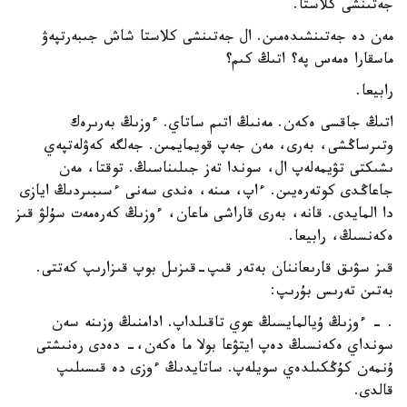
جەتىنشى كلاستا.
مەن دە جەتىنشىدەمىن. ال جەتىنشى كلاستا شاش جىبەرتپەۋ
ماسقارا ەمەس پە؟ اتىڭ كىم؟
رابيعا.
اتىڭ جاقسى ەكەن. مەنىڭ اتىم ساتاي. ءوزىڭ بەرىرەك
وتىرساڭشى، بەرى، مەن جەپ قويمايمىن. جەلگە كەۋلەتپەي
ىشىكتى تۋيمەلەپ ال، سوندا تەز جىلىناسىڭ. توقتا، مەن
جاعاڭدى كوتەرەيىن. ءاپ، مىنە، ەندى سەنى ءسىبىردىڭ ايازى
دا المايدى. قانە، بەرى قاراشى ماعان، ءوزىڭ كەرەمەت سۇلۋ قىز
ەكەنسىڭ، رابيعا.
قىز سۋىق قارىعاننان بەتەر قىپ-قىزىل بوپ قىزارىپ كەتتى.
بەتىن تەرىس بۇرىپ:
. - ءوزىڭ ۇيالمايسىڭ عوي تاقىلداپ. ادامنىڭ وزىنە سەن
سونداي ەكەنسىڭ دەپ ايتۋعا بولا ما ەكەن،- دەدى رەنىشتى
ۇنمەن كۇڭكىلدەي سويلەپ. ساتايدىڭ ءوزى دە قىسىلىپ
قالدى.