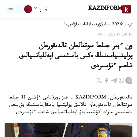
KAZINFORM
ق ز
ترەند:
2026-سايلاۋ
وقيعا
تاعايىنداۋ
اقوردا
20:10, 17 شىلدە 2024
ون ءبىر جىلعا سوتتالعان تالدىقورعان
پوليتسياسىنىڭ ەكس باسشىسى اپەللياتسيالىق
شاعىم ءتۇسىردى
تالدىقورعان. KAZINFORM - قىز زورلاعانى ءۇشىن 11 جىلعا
سوتتالعان تالدىقورعان قالالىق پوليتسيا باسقارماسىنىڭ بۇرىنعى
باسشىسى مارات كۇشتىبايەۆ اپەللياتسيالىق شاعىم ءتۇسىردى.