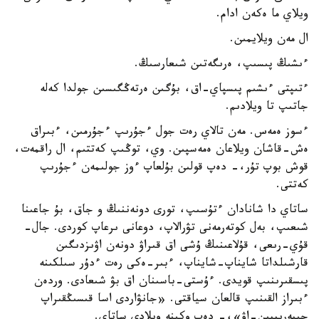
ويلاي ما ەكەن ادام.
ال مەن ويلايمىن.
ءىشىڭ پىسىپ، ەرىگەتىن شىعارسىڭ.
ءتىپتى ءىشىم پىسپاي-اق، بۇگىن ەرتەڭگىسىن جولدا كەلە
جاتىپ تا ويلادىم.
ءسوز ەمەس. مەن تالاي رەت جول ءجۇرىپ ءجۇرمىن، ءبىراق
ەش-قاشان ويلاعان ەمەسپىن. وي، توڭىپ كەتتىم، ال راقمەت،
قوش بوپ تۇر،- دەپ قولىن بۇلعاپ ءوز جولىمەن ءجۇرىپ
كەتتى.
ساتاي دا شانادان ءتۇسىپ، تورى دونەننىڭ و جاق، بۇ جاعىنا
شىعىپ، بەل كوتەرمەنى تۋرالاپ، دوعانى ىرعاپ كوردى. جال-
قۇي-رىعى، قۇلاعىنىڭ ۇشى اق قىراۋ دونەن اۋىزدىگىن
قارشىلداتا شايناپ-شايناپ، ءبىر-ەكى رەت ءدۇر سىلكىنە
پىسقىرىنىپ قويدى. ءۇستى-باسىنان اق بۋ شىعادى. وردەن
ءبىراز القىنىپ قالعان سياقتى. «جانۋاردى اسا قىسىڭقىراپ
جىبەرىپپىن-اۋ»،- دەپ وكىنە ويلادى ساتاي.