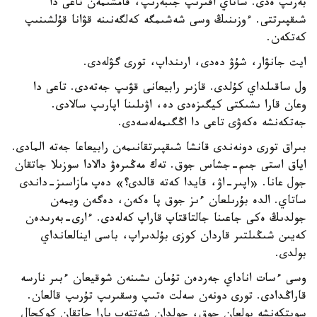
بەرىپ ەدى. ساتاي اقىرىپ جىبەرىپ، قامشىمەن تاعى دا
شىقپىرتتى. ءوزىنىڭ وسى شەشىمگە كەلگەنىنە قۋانا قۇلشىنىپ
كەتكەن.
ايت جانۋار، شۇۋ دەدى، ارىنداپ، تورى گۋلەدى.
ول ساقىلداي كۇلدى. قازىر رابيعانى قۋىپ جەتەدى. تاعى دا
وعان قارا ىشىكتى كيگىزەدى دە، اۋىلىنا اپارىپ سالادى.
جەتكەنشە ەكەۋى تاعى دا اڭگىمەلەسەدى.
بىراق تورى دونەندى قانشا شىقپىرتقانىمەن رابيعاعا جەتە المادى.
اياق استى جىم-جشاس جوق. تەك مەڭىرەۋ دالادا سوزىلا جاتقان
جول عانا. «اپىر-اۋ، قايدا كەتە قالدى؟» دەپ مازاسىز-داندى
ساتاي. الدە بۇرىلعان ءىز جوق پا ەكەن، دەگەن ويمەن
جولدىڭ ەكى جاعىنا جالتاقتاپ قاراپ كەلەدى. ءارى-بەرىدەن
كەيىن شىڭىلتىر قاردان كوزى بۇلدىراپ، باسى اينالعانداي
بولدى.
وسى ءسات اناداي جەردەن تۇمان ىشىنەن شوقيعان ءبىر نارسە
قاراڭدادى. تورى دونەن سەلت ەتىپ وسقىرىپ تۇرىپ قالعان.
سويتكەنشە بولعان جوق، جولدان شەتتەپ بارا جاتقان كوكجال