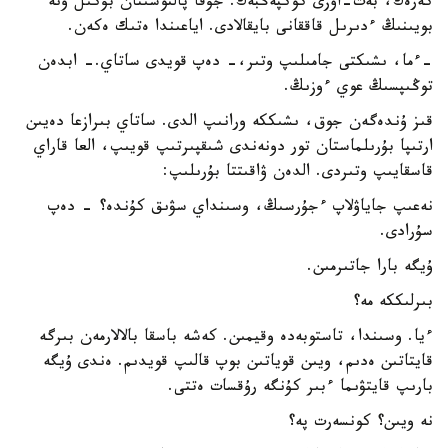
كەرەك، بەت-اۋزى كوكپەڭبەك. جۇقا پالتوسىنان بۇكىل ونە
بويىنىڭ ءدىرىل قاققانى بايقالادى. اياعىندا ەتىك ەكەن.
-ءما، ىشىكتى جامىلىپ وتىر،- دەپ قويدى ساتاي.- ابدەن
توڭىپسىڭ عوي ءوزىڭ.
قىز ۇندەگەن جوق، ىشىككە ورانىپ الدى. ساتاي بىرازعا دەيىن
ارتىپا بۇرىلماستان تور دونەندى شىقپىرتىپ قويىپ، العا قاراي
قاسقايىپ وتىردى. الدەن ۋاقىتتا بۇرىلىپ:
نەعىپ جاياۋلاپ ءجۇرسىڭ، وسىنداي سۋىق كۇندە؟ - دەپ
سۇرادى.
ۇيگە بارا جاتىرمىن.
بىرلىككە مە؟
ءيا. وسىندا، تاستوبەدە وقيمىن. كەشە باسقا بالالارمەن بىرگە
قايتاتىن ەدىم، ويىن قوياتىن بوپ قالىپ قويدىم. ەندى ۇيگە
بارىپ قايتۋىما ءبىر كۇنگە رۇقسات ەتتى.
نە ويىن؟ كونسەرت پە؟