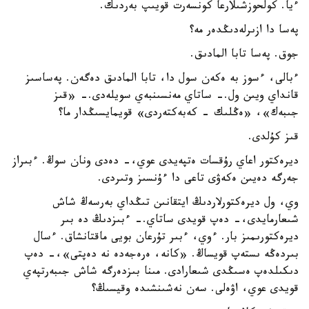
ءيا. كولحوزشىلارعا كونسەرت قويىپ بەردىك.
پەسا دا ازىرلەدىڭدەر مە؟
جوق. پەسا تابا المادىق.
ءبالى، ءسوز بە ەكەن سول دا، تابا المادىق دەگەن. پەساسىز
قانداي ويىن ول.- ساتاي مەنسىنبەي سويلەدى.- «قىز
جىبەك»، «ەڭلىك - كەبەكتەردى» قويمايسىڭدار ما؟
قىز كۇلدى.
ديرەكتور اعاي رۇقسات ەتپەيدى عوي،- دەدى ونان سوڭ. ءبىراز
جەرگە دەيىن ەكەۋى تاعى دا ءۇنسىز وتىردى.
وي، ول ديرەكتورلاردىڭ ايتقانىن تىڭداي بەرسەڭ شاش
شىعارمايدى،- دەپ قويدى ساتاي.- ءبىزدىڭ دە بىر
ديرەكتورىمىز بار. ءوي، ءبىر تۇرعان بويى ماقتانشاق. ءسال
بىردەڭە ىستەپ قويساڭ. «كانە، ەرەجەدە نە دەپتى»،- دەپ
دىكىلدەپ ەسىڭدى شىعارادى. مىنا بىزدەرگە شاش جىبەرتپەي
قويدى عوي، اۋەلى. سەن نەشىنشىدە وقيسىڭ؟