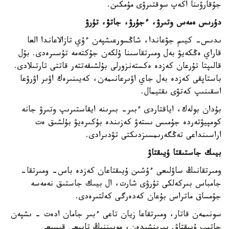
جۇقارۋىنا اكەپ سوقتىرۋى مۇمكىن.
دۇرىس ەمەس وتىرۋ، ءجۇرۋ، جاتۋ، تۇرۋ
ىدىس- كيىم جۋعاندا، شاڭسورعىشپەن ءۇي تازالاعاندا العا
قاراي ەڭكەيۋ بەل ومىرتقاسىنا ۇلكەن جۇكتەمە تۇسىرەدى. بۇل
قالىپتا تۇرعان كەزدە ەكستەنزورلى بۇلشىقەتتەر قاتتى تارتىلادى.
باستاپقى كەزدە بەل جاي اۋىرعانىمەن، كەيىنىرەك اۋىر اۋرۋعا
اسقىنىپ كەتۋى ىقتيمال.
بۇدان بولەك، اياقتاردى ءبىر- بىرىنە ايقاستىرىپ وتىرۋ جانە
كومپيۋتەردە جۇمىس ىستەۋ كەزىندە بۇكىرەيۋ بۇلشىق ەت
اراسىنداعى تەڭگەرىمسىزدىكتى تۋدىرادى.
بيىك جاستىقتا ۇيىقتاۋ
ومىرتقانىڭ ساۋلىعى ءۇشىن ۇيىقتاعان كەزدە باس- ومىرتقا-
جامباس بىركەلكى تۇرۋى شارت، ال بيىك جاستىق نەمەسە
جۇمساق ماتراس بۇعان كەدەرگى كەلتىرەدى.
سونىمەن قاتار، ومىرتقاعا زيان تاعى ءبىر جامان ادەت - ىشپەن
جاتىپ ۇيىقتاۋ. بىرىنشىدەن، مويىننىڭ تابيعي قيسىعى