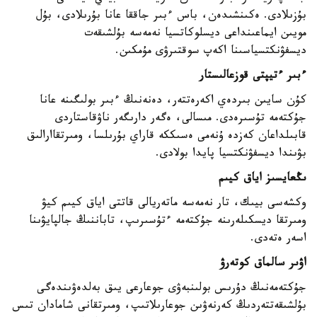
بۇزىلادى. ەكىنشىدەن، باس ءبىر جاققا عانا بۇرىلادى، بۇل
مويىن ايماعىنداعى ديسلوكاتسيا نەمەسە بۇلشىقەت
ديسفۋنكتسياسىنا اكەپ سوقتىرۋى مۇمكىن.
ءبىر ءتيپتى قوزعالىستار
كۇن سايىن بىردەي اكەرەتتەر، دەنەنىڭ ءبىر بولىگىنە عانا
جۇكتەمە تۇسىرەدى. مىسالى، ەگەر دارىگەر ناۋقاستاردى
قابىلداعان كەزدە ۇنەمى ەسىككە قاراي بۇرىلسا، ومىرتقاارالىق
بۋىندا ديسفۋنكتسيا پايدا بولادى.
ىڭعايسىز اياق كيىم
وكشەسى بيىك، تار نەمەسە ماتەريالى قاتتى اياق كيىم كيۋ
ومىرتقا ديسكىلەرىنە جۇكتەمە ءتۇسىرىپ، تاباننىڭ جالپايۋىنا
اسەر ەتەدى.
اۋىر سالماق كوتەرۋ
جۇكتەمەنىڭ دۇرىس بولىنبەۋى جوعارعى يىق بەلدەۋىندەگى
بۇلشىقەتتەردىڭ كەرنەۋىن جوعارىلاتىپ، ومىرتقانى شامادان تىس