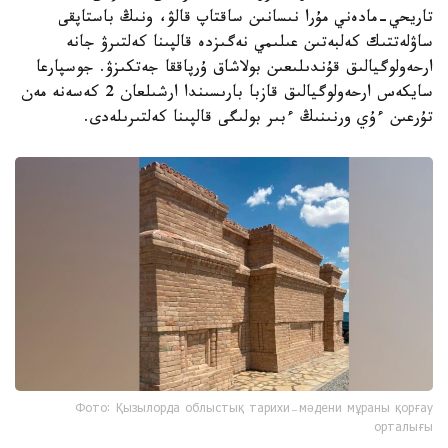
تاريحي-مادەني مۇرا نىسانىن ساقتاپ قالۋ، ونىڭ باستاپقى
ساۋلەتتىك كەلبەتىن عىلىمي نەگىزدە قالپىنا كەلتىرۋ جانە
ارحەولوگيالىق قۇندىلىعىن بولاشاق ۇرپاققا جەتكىزۋ. جوسپارعا
سايكەس ارحەولوگيالىق قازبا بارىسىندا ارشىلعان 2 كەسەنە مەن
تۇرعىن ءۇي ورنىنىڭ ءبىر بولىگى قالپىنا كەلتىرىلەدى.
Фото: Қызылорда облыстық тарихи-мәдени мұраны қорғау
орталығы