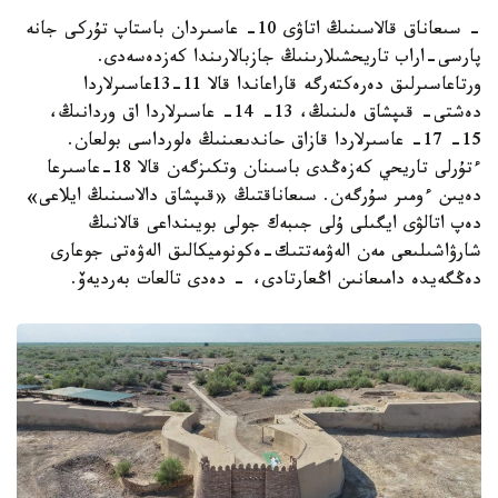
- سىعاناق قالاسىنىڭ اتاۋى 10- عاسىردان باستاپ تۇركى جانە
پارسى-اراب تاريحشىلارىنىڭ جازبالارىندا كەزدەسەدى.
ورتاعاسىرلىق دەرەكتەرگە قاراعاندا قالا 11-13عاسىرلاردا
دەشتى- قىپشاق ەلىنىڭ، 13- 14- عاسىرلاردا اق وردانىڭ،
15- 17- عاسىرلاردا قازاق حاندىعىنىڭ ەلورداسى بولعان.
ءتۇرلى تاريحي كەزەڭدى باسىنان وتكىزگەن قالا 18-عاسىرعا
دەيىن ءومىر سۇرگەن. سىعاناقتىڭ «قىپشاق دالاسىنىڭ ايلاعى»
دەپ اتالۋى ايگىلى ۇلى جىبەك جولى بويىنداعى قالانىڭ
شارۋاشىلىعى مەن الەۋمەتتىك-ەكونوميكالىق الەۋەتى جوعارى
دەڭگەيدە دامىعانىن اڭعارتادى، - دەدى تالعات بەرديەۆ.