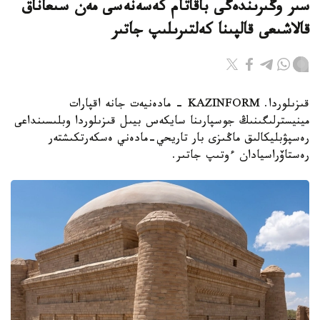
سىر وڭىرىندەگى باقاتام كەسەنەسى مەن سىعاناق
قالاشىعى قالپىنا كەلتىرىلىپ جاتىر
قىزىلوردا. KAZINFORM - مادەنيەت جانە اقپارات
مينيسترلىگىنىڭ جوسپارىنا سايكەس بيىل قىزىلوردا وبلىسىنداعى
رەسپۋبليكالىق ماڭىزى بار تاريحي-مادەني ەسكەرتكىشتەر
رەستاۆراسيادان ءوتىپ جاتىر.