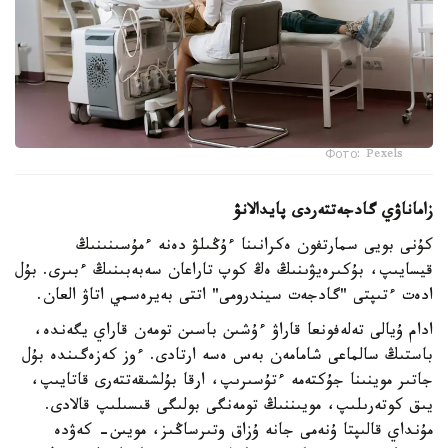
Фото: Pexels
زاماناۋي گادجەتتەردى پايدالانۋ
كۇنى بويى سمارتفون ەكرانىنا ءۇڭىلۋ دەنە ءمۇسىنىنىڭ
قيسايىپ، بۇكىرەيۋىنىڭ ەڭ كوپ تاراعان سەبەبىنىڭ ءبىرى. بۇل
ادەت ءتىپتى "گادجەت سيندرومى" اتتى بەيرەسمي اتاۋ العان.
ادام ۇيالى تەلەفونعا قاراۋ ءۇشىن باسىن تومەن قاراي يگەندە،
باستىڭ سالماعى شامامەن بەس ەسە ارتادى. ءوز كەزەگىندە بۇل
جاتىر موينىنا جۇكتەمە ءتۇسىرىپ، ارقا بۇلشىقەتتەرى قاتايىپ،
يىق كوتەرىلىپ، مويىننىڭ تومەنگى بولىگى قىسىلىپ قالادى.
مۇنداي قالىپتا ۇنەمى جانە ۇزاق وتىرساڭىز، مويىن- كەۋدە