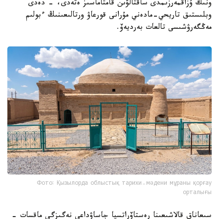
ونىڭ ۇزاقمەرزىمدى ساقتالۋىن قامتاماسىز ەتەدى، - دەدى
وبلىستىق تاريحي-مادەني مۇرانى قورعاۋ ورتالىعىنىڭ ءبولىم
مەڭگەرۋشىسى تالعات بەرديەۆ.
Фото: Қызылорда облыстық тарихи-мәдени мұраны қорғау
орталығы
سىعاناق قالاشىعىنا رەستاۆراتسيا جاساۋداعى نەگىزگى ماقسات -