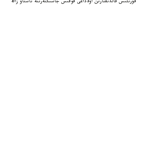
قۇرىلىس قالدىقتارىن اۋلاداعى قوقىس جاشىكتەرىنە تاستاۋ زاڭ
تالاپتارىنا قايشى كەلەدى. زاڭگەر باقتيار كارىم مۇنداي
قالدىقتاردى قالاي دۇرىس شىعارۋ كەرەگىن جانە تالاپتى
بۇزعاندارعا قانداي جاۋاپكەرشىلىك قاراستىرىلعانىن Jibek Joly
تەلەارناسىنىڭ باعدارلاماسىندا ءتۇسىندىردى.
Фото: Pexels