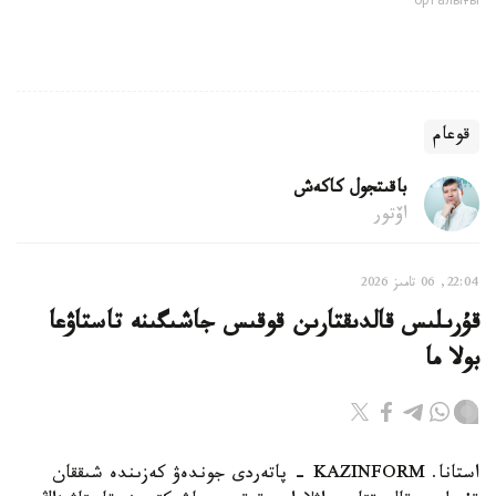
орталығы
قوعام
باقىتجول كاكەش
اۆتور
22:04, 06 تامىز 2026
قۇرىلىس قالدىقتارىن قوقىس جاشىگىنە تاستاۋعا
بولا ما
استانا. KAZINFORM - پاتەردى جوندەۋ كەزىندە شىققان