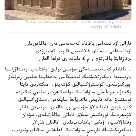
Фото: Қызылорда облыстық тарихи-мәдени мұраны
қорғау орталығы
قازالى اۋدانىنداعى باقاتام كەسەنەسى مەن جاڭاقورعان
اۋدانىنداعى سىعاناق قالاشىعىن قالپىنا كەلتىرۋدى
«قازقايتاجاڭارتۋ» ر م ك ماماندارى قولعا العان.
- باقاتام كەسەنەسىندەگى جۇمىس تولىق اياقتالدى. رەستاۆراسيا
بارىسىندا ەسكەرتكىشتىڭ تەحنيكالىق جاعدايىنا عىلىمي زەرتتەۋ
جۇرگىزىلدى. كونسترۋكسيالىق كۇشەيتۋ، جىكتەردى قايتا
وڭدەۋ، جوعالعان ساۋلەتتىك بولشەكتەردى عىلىمي نەگىزدە
تولىقتىرۋ جانە تاريحي ماتەريالعا سايكەس رەستاۆراتسيالىق
كىرپىشپەن قايتا قالاۋ جۇمىسى ورىندالدى. سونىمەن قاتار
كۇمبەزدىڭ قورعانىش سىلاق قاباتى جاڭارتىلدى. سۋدان
وقشاۋلانىپ، اۋماعى اباتتاندىرىلدى. اتالعان شارالار
ەسكەرتكىشتىڭ تاريحي ساۋلەتتىك كەلبەتىن ساقتاي وتىرىپ،