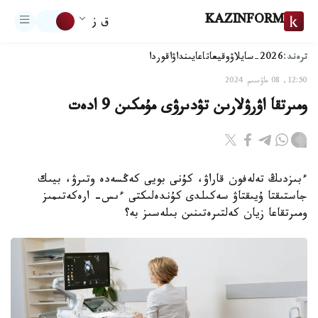
KAZINFORM
ق ز
ترەند:
2026-سايلاۋ
وقيعا
تاعايىنداۋ
اقوردا
12:50, 08 ماۋسىم 2024
ومىرتقا اۋرۋلارىن تۋدىرۋى مۇمكىن 9 ادەت
ءبىزدىڭ تەلەفون قاراۋ، كۇنى بويى كەڭسەدە وتىرۋ، بيىك
جاستىقتا ۇيىقتاۋ سەكىلدى كۇندەلىكتى ءىس- ارەكەتىمىز
ومىرتقاعا زيان كەلتىرەتىنىن بىلەسىز بە؟