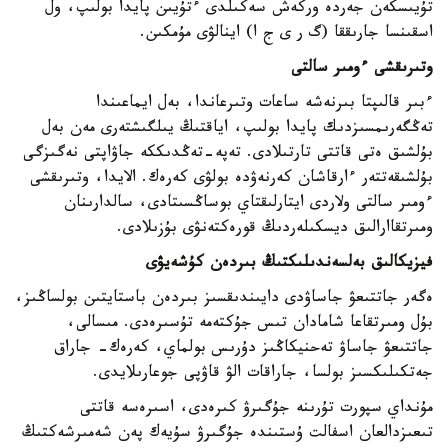
تۇيىسكەن جەردە وركەش سەكىلدى ءتۇيىن پايدا بولىپ، ول
اسقىنسا جارىققا (گ ر ى ج ا) اينالۋى مۇمكىن.
وتىرىقشى ءومىر سالتى
ءبىر قالىپتا بىرنەشە ساعات وتىرعاندا، بەل ايماعىندا
تەڭگەرىمسىزدىك پايدا بولىپ، اياقتىڭ يىلگىشتەرى مەن بەل
بۇلشىق ەتى قاتتى تارتىلادى. تەپە-تەڭدىككە جاۋاپتى نەگىزگى
بۇلشىقەتتەر ءارقاشان كەرنەۋدە بولۋى كەرەك. الايدا، وتىرىقشى
ءومىر سالتى ولاردى ايتارلىقتاي بوساڭسىتادى، سالدارىنان
ومىرتقاارالىق ديسكىلەردىڭ قورەكتەنۋى بۇزىلادى.
فيزيكالىق بەلسەندىلىكتىڭ بىردەن كۇشەيۋى
ەگەر جاتتىعۋ جاساۋدى دايىندىقسىز بىردەن باستايتىن بولساڭىز،
بۇل ومىرتقاعا شامادان تىس جۇكتەمە تۇسىرەدى. مىسالى،
جاتتىعۋ جاساۋ تەحنيكاڭىز دۇرىس بولماي، كەرەك- جاراق
جەتكىلىكسىز بولسا، جاراقات الۋ قاۋپى جوعارىلايدى.
مۇنداي سپورت تۇرىنە جۇگىرۋ كىرەدى، اسىرەسە قاتتى
تىعىزدالعان اسفالت ۇستىندە جۇگىرۋ سۇيەك پەن شەمىرشەكتىڭ