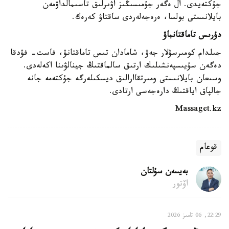
جۇكتەيدى. ال ەگەر جۇمىسىڭىز اۋىرلىق تاسىمالداۋمەن
بايلانىستى بولسا، ەرەجەلەردى ساقتاۋ كەرەك.
دۇرىس تاماقتانباۋ
جىلدام كومىرسۋلار جەۋ، شامادان تىس تاماقتانۋ، فاست- فۋدقا
دەگەن سۇيىسپەنشىلىك ارتىق سالماقتىڭ جينالۋىنا اكەلەدى.
وسىعان بايلانىستى ومىرتقاارالىق ديسكىلەرگە جۇكتەمە جانە
جالپاق اياقتىڭ دارەجەسى ارتادى.
Massaget.kz
قوعام
بەيسەن سۇلتان
اۆتور
22:29, 06 تامىز 2026