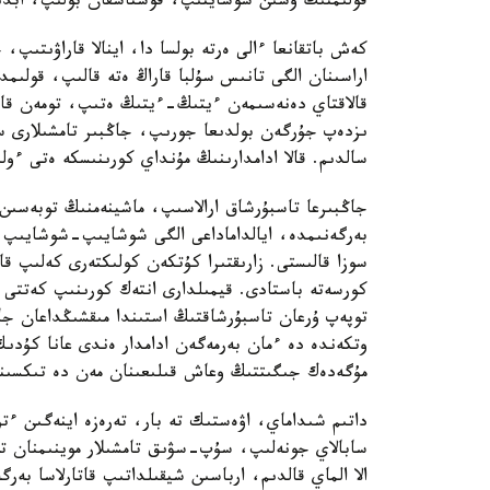
قولىمنىڭ ۇشىن شوشايتىپ، قوشتاسقان بولىپ، ابدىر
كەش باتقانعا ءالى ەرتە بولسا دا، اينالا قاراۋىتى
اراسىنان الگى تانىس سۇلبا قاراڭ ەتە قالىپ، قولى
قالاقتاي دەنەسىمەن ءيتىڭ-ءيتىڭ ەتىپ، تومەن قار
ىزدەپ جۇرگەن بولدىعا جورىپ، جاڭبىر تامشىلارى سو
سالدىم. قالا ادامدارىنىڭ مۇنداي كورىنىسكە ەتى ء
جاڭبىرعا تاسبۇرشاق ارالاسىپ، ماشينەمنىڭ توبەسىن 
بەرگەنىمدە، ايالداماداعى الگى شوشايىپ-شوشايىپ 
سوزا قالىستى. زارىقتىرا كۇتكەن كولىكتەرى كەلىپ قا
كورسەتە باستادى. قيمىلدارى انتەك كورىنىپ كەتتى د
توپەپ ۇرعان تاسبۇرشاقتىڭ استىندا مىقشىڭداعان جا
وتكەندە دە ءمان بەرمەگەن ادامدار ەندى عانا كۇد
مۇگەدەك جىگىتتىڭ وعاش قىلىعىنان مەن دە تىكسىنى
داتىم شىداماي، اۋەستىك تە بار، تەرەزە اينەگىن ء
سابالاي جونەلىپ، سۇپ-سۋىق تامشىلار موينىمنان تو
الا الماي قالدىم، ارباسىن شيقىلداتىپ قاتارلاسا ب