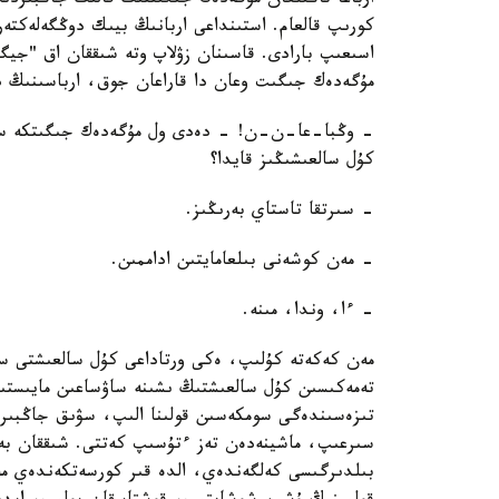
ارباعا تاڭىلعان مۇگەدەك جىگىتتىڭ قالىڭ جاڭبىردىڭ
كورىپ قالعام. استىنداعى اربانىڭ بيىك دوڭگەلەكتەرى
اسىعىپ بارادى. قاسىنان زۋلاپ وتە شىققان اق "جي
مۇگەدەك جىگىت وعان دا قاراعان جوق، ارباسىنىڭ دو
- وڭبا-عا-ن-ن! - دەدى ول مۇگەدەك جىگىتكە سۋ
كۇل سالعىشىڭىز قايدا؟
- سىرتقا تاستاي بەرىڭىز.
- مەن كوشەنى بىلعامايتىن اداممىن.
- ءا، وندا، مىنە.
مەن كەكەتە كۇلىپ، ەكى ورتاداعى كۇل سالعىشتى سى
تەمەكىسىن كۇل سالعىشتىڭ ىشىنە ساۋساعىن مايىستى
تىزەسىندەگى سومكەسىن قولىنا الىپ، سۋىق جاڭبىردا
سىرعىپ، ماشينەدەن تەز ءتۇسىپ كەتتى. شىققان بەت
بىلدىرگىسى كەلگەندەي، الدە قىر كورسەتكەندەي مە، 