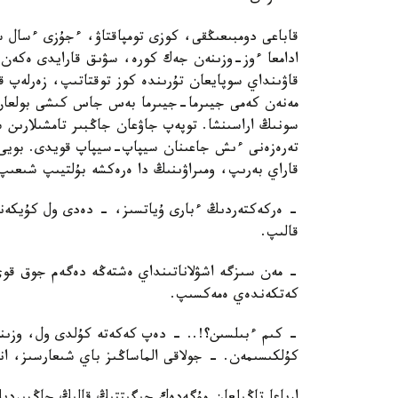
قاباعى دومبىعىڭقى، كوزى تومپاقتاۋ، ءجۇزى ءسال 
ادامعا ءوز-وزىنەن جەك كورە، سۋىق قارايدى ەكەن.
قاۋىنداي سوپايعان تۇرىندە كوز توقتاتىپ، زەرلەپ قا
مەنەن كەمى جيىرما-جيىرما بەس جاس كىشى بولعان 
سونىڭ اراسىنشا. توپەپ جاۋعان جاڭبىر تامشىلارىن
تەرەزەنى ءىش جاعىنان سيپاپ-سيپاپ قويدى. بويى ال
قاراي بەرىپ، ومىراۋىنىڭ دا ەرەكشە بۇلتيىپ شىعىپ 
- ەركەكتەردىڭ ءبارى ۇياتسىز، - دەدى ول كۇيكەنت
قالىپ.
- مەن سىزگە اشۋلاناتىنداي ەشتەڭە دەگەم جوق قوي
كەتكەندەي ەمەكسىپ.
- كىم ءبىلسىن؟!.. - دەپ كەكەتە كۇلدى ول، وزىن
كۇلكىسىمەن. - جولاقى الماساڭىز باي شىعارسىز، انا