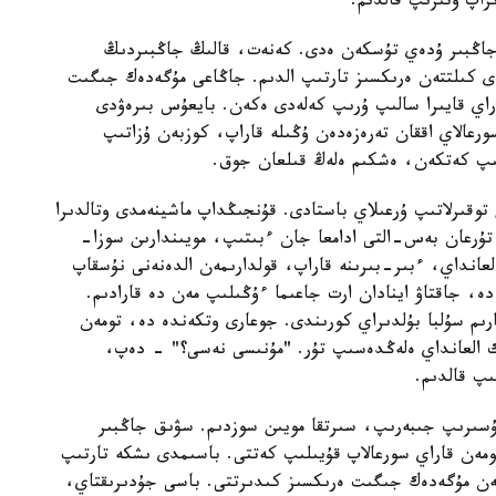
اپ وتىرىپ قالدىم.
پ، جاڭبىر ۇدەي تۇسكەن ەدى. كەنەت، قالىڭ جاڭبىردىڭ
مدى كىلتتەن ەرىكسىز تارتىپ الدىم. جاڭاعى مۇگەدەك جىگىت
اي قايىرا سالىپ ۇرىپ كەلەدى ەكەن. بايعۇس بىرەۋدى
رعالاي اققان تەرەزەدەن ۇڭىلە قاراپ، كوزبەن ۇزاتىپ
ولىپ كەتكەن، ەشكىم ەلەڭ قىلعان جوق.
توقىرلاتىپ ۇرعىلاي باستادى. قۇنجىڭداپ ماشينەمدى وتالدىرا
تۇرعان بەس-التى ادامعا جان ءبىتىپ، مويىندارىن سوزا-
لعانداي، ءبىر-بىرىنە قاراپ، قولدارىمەن الدەنەنى نۇسقاپ
ە، جاقتاۋ اينادان ارت جاعىما ءۇڭىلىپ مەن دە قارادىم.
رىم سۇلبا بۇلدىراي كورىندى. جوعارى وتكەندە دە، تومەن
ىك العانداي ەلەڭدەسىپ تۇر. "مۇنىسى نەسى؟" - دەپ،
پ قالدىم.
تۇسىرىپ جىبەرىپ، سىرتقا مويىن سوزدىم. سۋىق جاڭبىر
مەن قاراي سورعالاپ قۇيىلىپ كەتتى. باسىمدى ىشكە تارتىپ
ەرگەن مۇگەدەك جىگىت ەرىكسىز كىدىرتتى. باسى جۇدىرىقتاي،