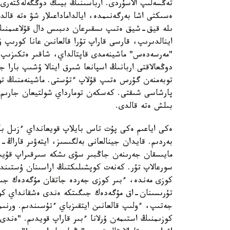
تەڭسەلىپ الاسۇردى. ارباسىنىڭ بيىك دوڭگەلەكتەرى
ەسىكتى اشا بەرگەنىمدە، ايالداماداعىلار شۋ ەتە قال
ىلە قيق-شيق ەتىپ ىسقىرعان دىبىس دال قۇلاعىمنىڭ
اينالدىرىپ، قارسى قاراپ تۇرا قالعانىن عانا كورىپ ۇ
"مەرسەدەس" ماشينەمدى قاپتالداي، شاقىر ەتكىزىپ ء
دوڭعالاقتى اربانىڭ اسپانعا شىرق اينالا ۇشىپ بارا ج
توبەمنەن گۇرس ەتىپ قۇلاپ ءتۇستى. ماشينەمنىڭ تو
پارشاسى شىقتى. كەسكەن تومارداي شولتيعان جارىم 
بىلش ەتە قالدى.
ەكى اياعىم ەكى پۇت تاس بايلاپ قويعانداي ءزىل بات
بەردىم. قايدان جينالعانى بەلگىسىز، ايتەۋىر قاراڭ-
مايىسقان جەرىنەن جاڭبىر سۋى ىشكە سىرقىراپ قۇيىل
سورعالاپ تۇر. كەنەت كوپشىلىكتىڭ اراسىنان ۇستىندە
كوزى مەندە، ءبىر كوزى جەردە جاتقان مۇگەدەك جى
تۇرىسىنان-اق مۇگەدەك جىگىتكە ەندى ەشقانداي كو
جەتىپ، ءولىپ قالعانىن ايتقىزباي ءتۇسىندىم. ورنىمن
كوزىمنىڭ استىمەن ۇرلانا ءبىر قاراپ قويدىم. "ەندى