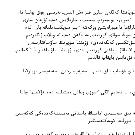
سوپاقشا كەلگەن سارى قىز ەش الىس-بەرىسى جوق بولسا دا،
 ءبىراق، بولجىرەپ پىسىپ، جارىلايىن دەپ تۇرعان سارى
راۋعا ماجبۇرلەيتىن وزگەشە ءبىر سۇيكىمدىلىك بار. الدە
سوڭ سولاي كورىندى مە ەكەن دەپ تە ويلاپ ۇلگەردىم
 سۇرتكىسى كەلگەندەي، ۇزىنشا سۇيرىك ساۋساقتارىمەن
اسالاۋ سياقتى كورىنىپ ەدى، ۇزىنشا ساۋساقتارىنا تاڭعالىپ
تۇرعانىن بايقاپ قالدىم.
اي قۇساپ شاق ەتىپ، سەبەپسىزدەن-سەبەپسىز ىزبارلانا
، - دەدىم الگى ءسوزى وعاش ەستىلسە دە، قۇلاعىما جاعا
ە نىق سەنىمدى ادامنىڭ باسقانى مەنسىنبەگەندەگى كەكەسىن
 سورلىعا كومەكتەسىڭىز.