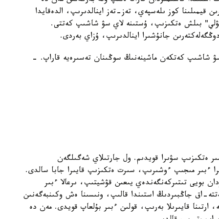
 استىندا قاسىمىزدان قاراڭ ەتىپ وتە بەرگەنىن مەن دە
ن قيمىلىنا كوز ىلەسپەي، تەز-تەز اينالدىرىپ، الدەقايدا
گۋلي" بىلش ەتكىزىپ، ۇستىنە لاي سۋ شاشىپ كەتتى.
ڭگەلەكتەرىن جانۇشىرا اينالدىرىپ، ۇزاي بەردى.
 شاشىپ كەتكەن ماشينەنىڭ سوڭىنان تەسىرەيە قاراپ. -
ر ەتكىزىپ سۋىرا قويدىم. ول جارتىلاي شەگىلگەن
را ءبىر مىجىپ ءوشىرىپ، سىرت ەتكىزىپ قايىرا جابا سالدى.
ن بويى تىتىركەنگەندەي يىعىن قۋشيتىپ، ىرعالا ءبىر
تە-اق جاڭبىردىڭ استىندا قالىپ، ونىسىنا ەش وكىنبەگەنىن
ارتىنا قايىرىلا بەرىپ، قولىن ءبىر بۇلعاپ قويدى. مەن دە