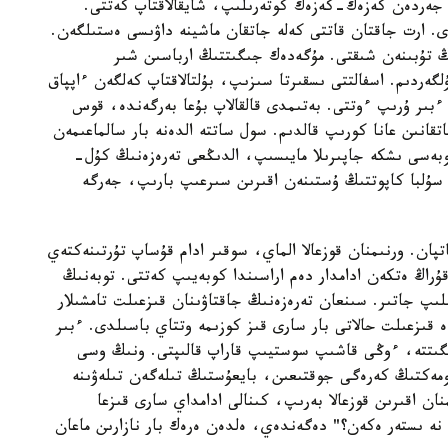
 جەردەن كەزەك-كەزەك كوتەرىلىپ، شايقالاقتاپ كەتتى.
دى. ارت جاقتان قاتتى كەلە جاتقان ماشينە داۋىسى ەستىلگەن.
 تۇبىنەن شىقتى. مۇگەدەك جىگىتتىڭ ارباسىن شىر
لگەردىم. اسفالتتى ىسقىرتا سىزىپ، بۇلتالاقتاپ كەلگەن ءاپپاق
بىر ۇرىپ ءوتتى. بەتىمدى قالقالاپ بۇعا بەرگەندە، قوس
اتقانىن عانا كورىپ قالدىم. سول ساتتە الدەنە بار سالماعىمەن
بەسى ىشكە جاپىرىلا مايىسىپ، الدىڭعى تەرەزەنىڭ كۇل-
سۇلبا كاپوتتىڭ ۇستىنەن اقىرىن سىرعىپ بارىپ، جەرگە
پان. ورنىمنان قوزعالا الماي، سوقىر ادام قۇساپ تۇرتىنەكتەي
قۇراڭ ەتكەن ادامدار دەم اراسىندا كوبەيىپ كەتتى. توبەنىڭ
ىپ جاتىر. سىنعان تەرەزەنىڭ جاقتاۋىنان قىزعىلت تامشىلار
 قىزعىلت حالاتى بار سارى قىز كوزىمە وتتاي باسىلدى. ءبىر
گىتتە، ءوڭى قاشىپ سوستيىپ قاراپ قالىپتى. ونىڭ وسى
مەكتىڭ كەرەگى جوقتىعىن، بايعۇستىڭ تىلەگەن تىلەۋىنە
ان اقىرىن قوزعالا بەرىپ، كىنالى ادامداي سارى قىزعا
 نە ىستەر ەكەن؟" دەگەندەي، ەلدەن ەرەك بار نازارىن ماعان