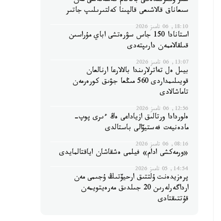
سىر وڭىرىندەگى باقاتام كەسەنەسى مەن
سىعاناق قالاشىعى قالپىنا كەلتىرىلىپ جاتىر
18:10, 06 تامىز 2026
استانادا 150 جاس سۋرەتشى اباي مۇراسىن
قىلقالاممەن دارىپتەدى
13:07, 06 تامىز 2026
بيىل ەل تەاترلارىندا بالالارعا ارنالعان
قويىلىمداردى 560 مىڭعا جۋىق كورەرمەن
تاماشالادى
12:56, 06 تامىز 2026
ەلوردادا ورتالىق ازياداعى ەڭ ءىرى پوپ-
مادەنيەت فەستيۆالى باستالدى
08:16, 06 تامىز 2026
«ورمەكشى ادام» فيلمى ەشقاشان اياقتالمايدى
14:54, 05 تامىز 2026
پرەزيدەنت ۇلتتىق ارحيۆتىڭ ۇجىمى مەن
ارداگەرلەرىن 20 جىلدىق مەرەيتويمەن
قۇتتىقتادى