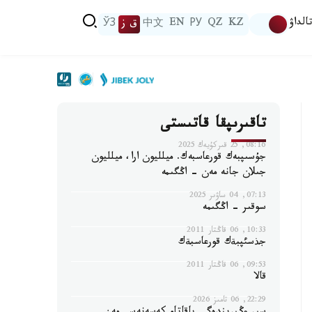
الداۋ
KZ
QZ
РУ
EN
中文
ق ز
ЎЗ
تاقىرىپقا قاتىستى
08:16, 25 قىركۇيەك 2025
جۇسىپبەك قورعاسبەك. ميلليون ارا، ميلليون
جىلان جانە مەن - اڭگىمە
07:13, 04 ساۋىر 2025
سوقىر - اڭگىمە
10:33, 06 قاڭتار 2011
جذسئپبةك قورعاسبةك
09:53, 06 قاڭتار 2011
قالا
22:29, 06 تامىز 2026