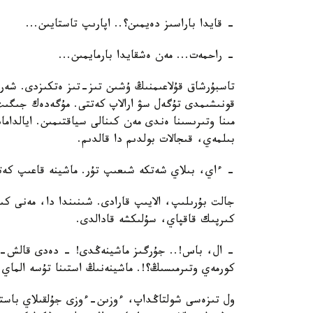
- قايدا باراسىز دەيمىن؟.. اپارىپ تاستايىن...
- راحمەت... مەن ەشقايدا بارمايمىن...
تاسبۇرشاق قۇلاعىمنىڭ ۇشىن تىز-تىز ەتكىزدى. شە
قونىشىمدى تۇگەل سۋ ارالاپ كەتتى. مۇگەدەك جىگىت
مىنا وتىرىسىنا ەندى مەن كىنالى سياقتىمىن. ايالداماد
بىلمەي، قىجالات بولدىم دا قالدىم.
- ءاي، بىلاي شەتكە شىعىپ تۇر. ماشينە قاعىپ كەت
جالت بۇرىلىپ، الايىپ قارادى. شىنىندا دا، مەنى كىنا
كىرپىك قاقپاي، سۇلىكشە قادالدى.
- ال، باس!.. جۇرگىز ماشينەڭدى! - دەدى قالش-قا
كورمەي وتىرمىسىڭ؟!. ماشينەنىڭ استىنا تۇسە الماي 
ول تىزەسى شولتاڭداپ، ءوزىن-ءوزى جۇلقىلاي باستا