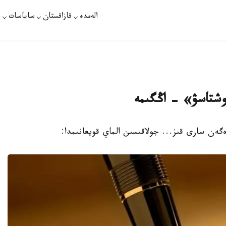
الەمدە
قازاقستان
ساياسات
ت
وشتاسۋ» - اڭگىمە
ن سارى قىز... جولاقىسىن الماي قويعانىمدا: