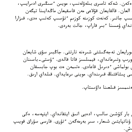
ت ەكەن. شەكە تامىرى بىلەۋلەنىپ، مويىن ءسىڭىرى ادىرايىپ،
لعان. قالقايعان قۇلاعى مەن قاسقيعان ماڭدايىنا تيگەن
 جاتىر. كەنەت كوزىنە كوزىم ءتۇسىپ كەتىپ ەدى، قىزارا
انداي ۇمسىنا ءبىر قاراپ، جالت بەردى.
رايعان تەجەگىشتى شىرەنە تارتتى. جاڭبىر سۋى شايعان
ورىپ وتىرعانداي، قيمىلسىز قاتا قالدى. ءۇستى-باسىنان
 بولماشى ءدىرىل قاعادى. ەتىمەن ەت بوپ جابىسقان
ى پىشاقتىڭ قىرىنداي. موينى ىرعايداي. قىلداي ارىق.
ىمسىز قىلعىنا داۋىستاپ.
بار كۇشىن سالىپ، ادەيى انىق ايتقانداي. ايتپەسە، ەكى
ۇناتپايتىن شىعار، سىر بەرمەگەن ءتۇرى. قارسى سۇراق قويىپ
ەش.