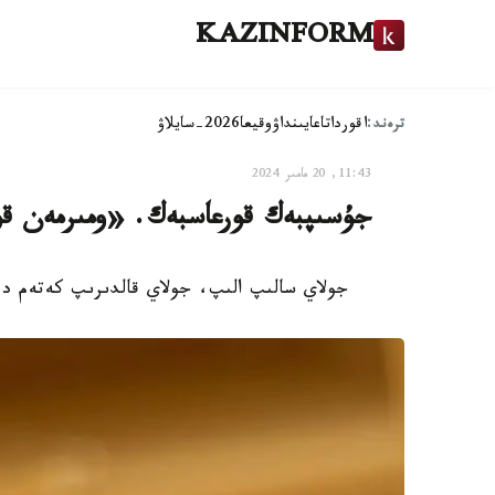
KAZINFORM
ترەند:
اقوردا
تاعايىنداۋ
وقيعا
2026-سايلاۋ
11:43, 20 مامىر 2024
جۇسىپبەك قورعاسبەك. «ومىرمەن ق
جولاي سالىپ الىپ، جولاي قالدىرىپ كەتەم دەگە