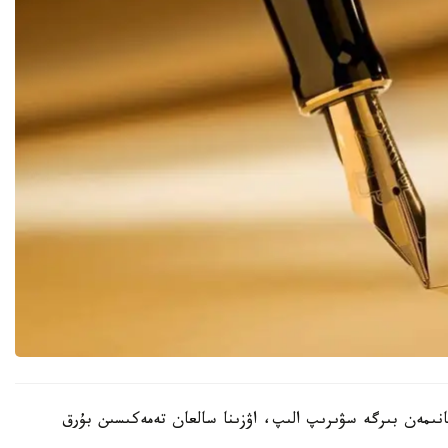
نىمەن بىرگە سۋىرىپ الىپ، اۋزىنا سالعان تەمەكىسىن بۇرق