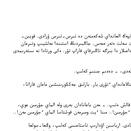
رتپەك العانداي شەكەمنەن دە تىرس-تىرس ۇرادى. قويىن-
 سەلت ەتەر ەمەس. جاڭبىردىڭ استىندا مەلشيىپ وتىرعان
اعىلار دا بىزگە تاڭىرقاي قاراپ تۇر. ەكى ورتادا نە ىستەرىمدى
ەدى، - دەدىم جىنىم كەلىپ.
لاعانداي ءتۇرى بار. بارلىق جەككورىنىشىن ماعان قاراتا،
لش ەتىپ. - مەن باعانادان بەرى ولە الماي جۇرمىن عوي،
ءجۇرمىن!.. مىنا ءيت ومىرمەن قوشتاسا الماي ءجۇرمىن مەن!..
دى. ارباسىن اۋدارىپ تاستاعىسى كەلىپ، وڭعا-سولعا