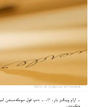
Фото: из открытых источников
- ارام ويىڭىز بار، ءا، - دەپ قول سومكەسىنەن اميا
ەتكىزدى.