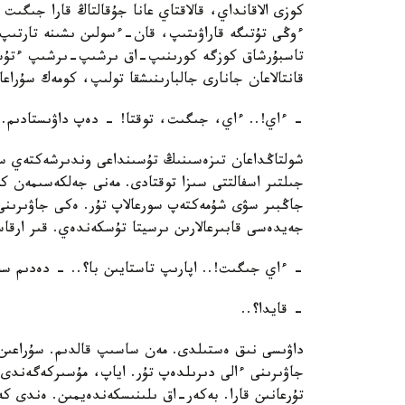
كوزى الاقانداي، قالاقتاي عانا جۇقالتاڭ قارا جىگى
ءوڭى تۇتىگە قاراۋىتىپ، قان-ءسولىن ىشىنە تارتىپ ا
تاسبۇرشاق كوزگە كورىنىپ-اق ىرشىپ-ىرشىپ ءتۇسىپ
قانتالاعان جانارى جالبارىنىشقا تولىپ، كومەك سۇراع
- ءاي!.. ءاي، جىگىت، توقتا! - دەپ داۋىستادىم.
شولتاڭداعان تىزەسىنىڭ تۇسىنداعى وندىرشەكتەي سو
جىلتىر اسفالتتى سىزا توقتادى. مەنى جەلكەسىمەن ك
جاڭبىر سۋى شۇمەكتەپ سورعالاپ تۇر. ەكى جاۋىرىنى
جەيدەسى قابىرعالارىن ىرسيتا تۇسكەندەي. قىر ارقاس
- ءاي جىگىت!.. اپارىپ تاستايىن با؟.. - دەدىم سەن
- قايدا؟..
داۋىسى نىق ەستىلدى. مەن ساسىپ قالدىم. سۇراعىن 
جاۋىرىنى ءالى دىرىلدەپ تۇر. اياپ، مۇسىركەگەندى 
تۇرعانىن قارا. بەكەر-اق ىلىنىسكەندەيمىن. ەندى ك