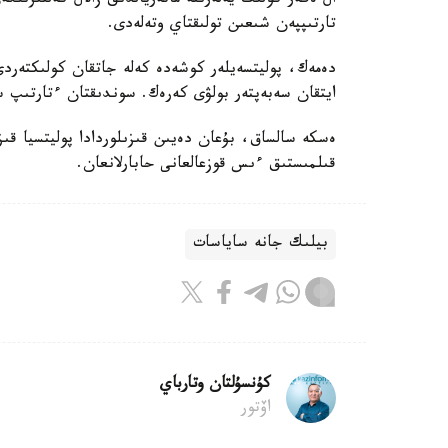
ال ەگەر كولىك يەلەرىنە ماتەريالدىق زالال كەلتىرىل
تارتىپپەن شىعىن تولىقتاي وتەلەدى.
دەمەك، پوليتسەيلەر كوشەدە كەلە جاتقان كولىكتەردى
ايتقان سەبەپتەر بولۋى كەرەك. سوندىقتان ءتارتىپ س
ەسكە سالساق، بۇعان دەيىن قىزىلوردادا پوليتسيا ق
قىلمىستىق ءىس قوزعالعانى حابارلانعان.
بيلىك جانە ساياسات
كۇنسۇلتان وتارباي
اۆتور