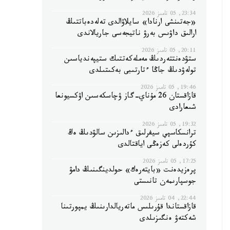
23:34, 05 تامىز 2026
«جەتىنشى ارنادا» سايلاۋالدى تەلەدەباتتىڭ
ارالىق داۋىس بەرۋ ناتيجەسى جاريالاندى
20:11, 05 تامىز 2026
ستۋدەنتتەردىڭ مەملەكەتتىك ستيپەندياسىن
تولەۋدىڭ جاڭا ءتارتىبى بەكىتىلدى
19:46, 05 تامىز 2026
قازاقستان 26 مۇناي-گاز ۋچاسكەسىن اۋكسيونعا
شىعارادى
19:32, 05 تامىز 2026
ترانسكاسپي سيفرلىق ءدالىزىن سالۋدىڭ ەڭ
كۇردەلى كەزەڭى اياقتالدى
17:25, 05 تامىز 2026
پرەزيدەنت «بايتەرەك» حولدينگىنىڭ دامۋ
جوسپارىمەن تانىستى
22:44, 04 تامىز 2026
قازاقستاندا قۇرىلىس ماتەريالدارىنىڭ يمپورتىنا
شەكتەۋ ەنگىزىلدى