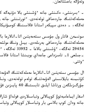
وتەۋگە باعىتتالعان.
تەڭگە، - دەدى سپيكەر استانا قالاسىنىڭ كوممۋنيكاتسي
سونىمەن قاتار ول جۇمىس ىستەمەيتىن اتا-انالارعا بال
ءوتتى.
ال جۇمىس ىستەيتىن اتا-انالارعا مەملەكەتتىك الەۋمەت
كۇتىمىنە بايلانىستى الەۋمەتتىك تولەم تولەنەدى. ون
جۇرگىزىلگەن ورتاشا ايلىق تابىستىڭ 40 پايىزىن قۇرايدى.
اسقار ايماعامبەتوۆ كوپبالالى وتباسىلاردى قولداۋ شارا
جانە ودان كوپ بالاسى بار وتباسىلار كوپبالالى وتباس