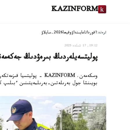
KAZINFORM
ترەند:
اقوردا
تاعايىنداۋ
وقيعا
2026-سايلاۋ
19:12, 17 شىلدە 2025
پوليتسەيلەردىڭ بىرەۋدىڭ جەكەمەنشى
وسكەمەن. KAZINFORM - پوليت
بويىنشا جول بەرىلەتىن-بەرىلمەيتىنىن ءبىلىپ 