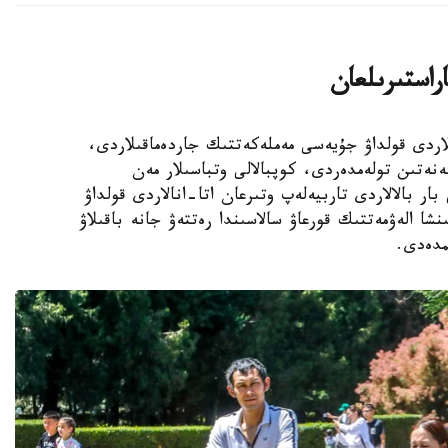
اراستىرىلعان
الالى وتباسىلاردى قولداۋ جۇيەسى مەملەكەتتىك جاردەماقىلاردى،
ەنەتىن تولەمدەردى، كوپبالالى وتباسىلار مەن
ار بالالاردى تاربيەلەپ وتىرعان اتا-انالاردى قولداۋ
نشا الەۋمەتتىك قورعاۋ سالاسىندا رەتتەۋ جانە باقىلاۋ
مدەدى.