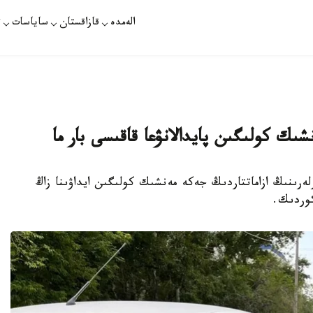
الەمدە
قازاقستان
ساياسات
ت
ك كولىگىن پايدالانۋعا قاقىسى بار ما
سيا قىزمەتكەرلەرىنىڭ ازاماتتاردىڭ جەكە مەنشىك كولىگىن ايداۋىنا زاڭ
كوردىك.