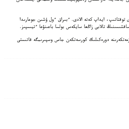
گەن جاعدايدا قازاقستان رەسپۋبليكاسىنىڭ ۇكىمەتى ايقىنداعان
 توقتاتىپ، ايداپ كەتە الادى. ءبىراق ءول ۇشىن جوعارىدا
اقشىسىنىڭ تالابى زاڭعا سايكەس بولسا باعىنۋعا ءتيىسپىز.
ىزمەتكەرىنە دورەكىلىك كورسەتكەن جاس وسپىرىمگە قاتىستى