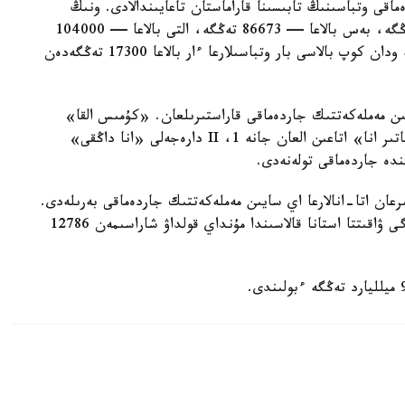
ماقى وتباسىنىڭ تابىسىنا قاراماستان تاعايىندالادى. ونىڭ
مولشەرى ءتورت بالاسى بار وتباسىلارعا — 69330 تەڭگە، بەس بالاعا — 86673 تەڭگە، التى بالاعا — 104000
تەڭگە، جەتى بالاعا — 121360 تەڭگە. سەگىز جانە ودان كوپ بالاسى بار وتباسىلارعا ءار بالاعا 17300 تەڭگەدەن
سايىن مەملەكەتتىك جاردەماقى قاراستىرىلعان. «كۇمىس القا»
يەگەرلەرىنە — 27680 تەڭگە، ال «التىن القا»، «باتىر انا» اتاعىن العان جانە 1، II دارەجەلى «انا داڭقى»
رعان اتا-انالارعا اي سايىن مەملەكەتتىك جاردەماقى بەرىلەدى.
بيىل ونىڭ مولشەرى 81871 تەڭگەنى قۇرايدى. قازىرگى ۋاقىتتا استانا قالاسىندا مۇنداي قولداۋ شاراسىمەن 12786