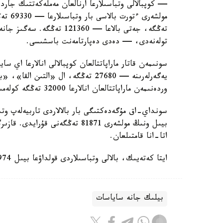
— كوپبالالى وتباسىلارعا ارنالعان مەملەكەتتىك جاردە
تولەنەدى، — دەدى دەپارتامەنت باسشىسى.
سونىمەن قاتار ماراپاتتالعان كوپبالالى انالارعا اي 
وردەنىمەن ماراپاتتالعان انالارعا 32000 تەڭگە كولەمىندە جاردەماقى تولەنەدى.
سونداي-اق مۇگەدەكتىگى بار بالالاردى تاربيەلەپ وتى
اتا-انا قامتىلعان.
ايتا كەتەيىك، بالالى وتباسىلاردى قولداۋعا بيىل 974 ميلليارد تەڭگە ءبولىندى.
بيلىك جانە ساياسات