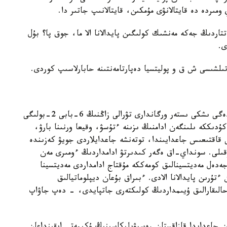
مىردە دە قايتالانۋى مۇمكىن، قايتالانىپ جاتىر دا.
اتتاردىڭ جەكە مەنشىك كولىگىن پايدالانا الا ما، جوق پا؟ بۇل
ى.
- پوليتسيا قىزمەتكەرلەرى 2014-جىلعى 23-ساۋىردەگى ىشكى ىستەر ورگاندارى تۋرالى زاڭنىڭ 6-بابى 2-بولىگى
دىككە ىلىنگەن ادامنىڭ ىزىنە ءتۇسۋ، وقيعا ورنىنا بارۋ،
قاقتىعىس جاعدايىندا، توتەنشە جاعدايلاردى جويۋ كەزىندە
قىلى. سونداي-اق ەگەر كىدىرتۋ ادامداردىڭ ءومىرى مەن
جەدەل مەديتسينالىق كومەككە مۇقتاج ادامداردى مەديتسينا
ۇرىن پايدالانا الادى. ءبىراق بۇعان ديپلوماتيالىق
حالىقارالىق ۇيىمداردىڭ كولىكتەرى جاتپايدى، - دەپ جاۋاپ