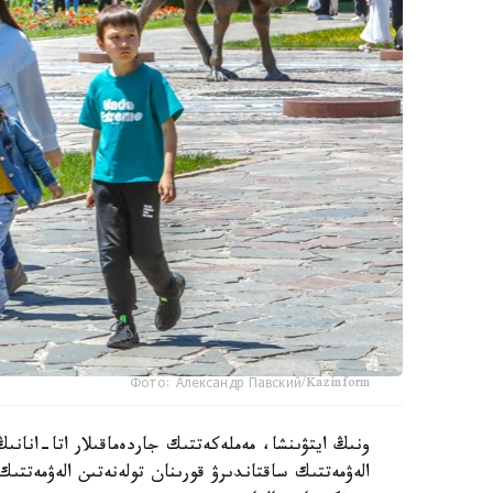
Фото: Александр Павский/Kazinform
ونىڭ ايتۋىنشا، مەملەكەتتىك جاردەماقىلار اتا-انانىڭ
الەۋمەتتىك ساقتاندىرۋ قورىنان تولەنەتىن الەۋمەتتىك