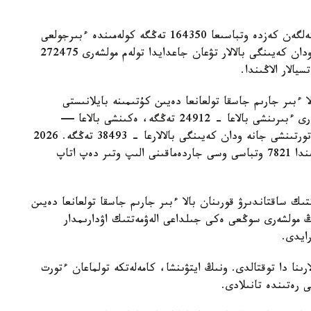
- ءبىرىنشى، ەكىنشى جانە ءۇشىنشى بالا دۇنيەگە كەلگەن كەزدە وتباسىعا 164350 تەڭگە كولەمىندە ءبىرجولعى
مەملەكەتتىك جاردەماقى تولەنەدى. ءتورتىنشى جانە ودان كەيىنگى بالالار تۋعان جاعدايدا تولەم مولشەرى 272475
الار الاڭىندا.
ا ءبىر جارىم جاسقا تولعانعا دەيىن كۇتىمىنە بايلانىستى
مەملەكەتتىك جاردەماقى بەرىلەدى. بيىل ونىڭ مولشەرى ءبىرىنشى بالاعا - 24912 تەڭگە، ەكىنشى بالاعا —
29454 تەڭگە، ءۇشىنشى بالاعا - 33952 تەڭگە، ءتورتىنشى جانە ودان كەيىنگى بالالارعا - 38493 تەڭگە. 2026
-جىلعى 1- تامىزداعى جاعداي بويىنشا استانا قالاسىندا 7821 وتباسى وسى جاردەماقىنى الىپ وتىر دەپ اتاپ
تىك ساقتاندىرۋ قورىنان بالا ءبىر جارىم جاسقا تولعانعا دەيىن
ىڭ مولشەرى سوڭعى ەكى جىلداعى الەۋمەتتىك اۋدارىمدار
لارىنا دا توقتالدى. ونىڭ ايتۋىنشا، كامەلەتكە تولماعان ءتورت
ى رەتىندە تانىلادى.