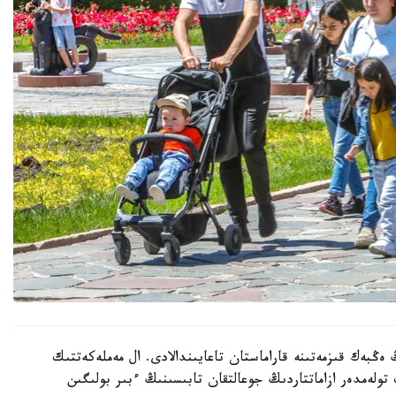
 ەڭبەك قىزمەتىنە قاراماستان تاعايىندالادى. ال مەملەكەتتىك
 تولەمدەر ازاماتتاردىڭ جوعالتقان تابىسىنىڭ ءبىر بولىگىن