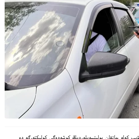
قۋىپ كەلە جاتقان پوليتسەيلەردىڭ كوشەدەگى كولىكتەرگە دە