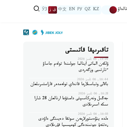
الداۋ
KZ
QZ
РУ
EN
中文
ق ز
ЎЗ
تاقىرىپقا قاتىستى
19:09, 06 تامىز 2026
ۇلكەن الماتى اينالما جولىندا تولەم جاساۋ
ءتارتىبى وزگەردى
16:44, 06 تامىز 2026
بالالى وتباسىلارعا قانداي تولەمدەر قاراستىرىلعان
16:28, 06 تامىز 2026
جەڭىل ونەركاسىپتى دامىتۋعا ارنالعان 28 شارا
ىسكە اسىرىلادى
16:05, 06 تامىز 2026
ەلدە ينۆەستورلارمەن سوتقا دەيىنگى داۋدى
رەتتەۋ جونىندەگى كوميسسيا قۇرىلادى