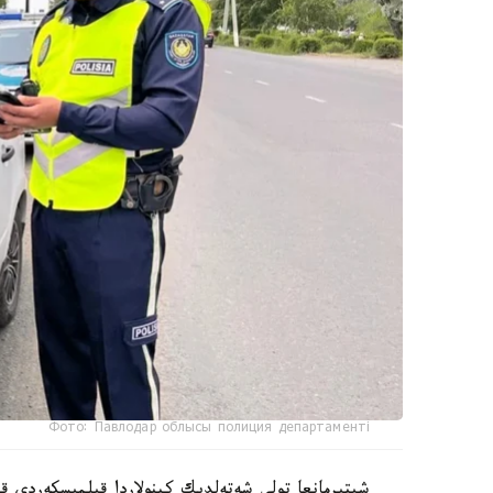
Фото: Павлодар облысы полиция департаменті
شىتىرمانعا تولى شەتەلدىك كينولاردا قىلمىسكەردى 