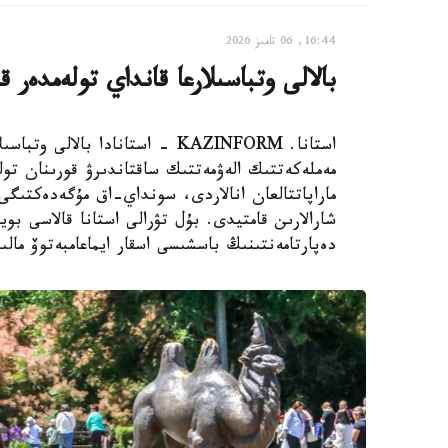
16:44, 06 تامىز 2026
بالالى وتباسىلارعا قانداي تولەمدەر ق
استانا. KAZINFORM - استانادا ب
مەملەكەتتىك الەۋمەتتىك ساقتاندىرۋ قورىنان تول
ماراپاتتالعان انالاردى، سونداي-اق مۇگەدەكتىگى ب
شارالارىن قامتيدى. بۇل تۋرالى استانا قالاسى بويى
دەپارتامەنتىنىڭ باسشىسى اسقار ايماعامبەتوۆ مالى