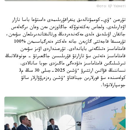
Фото: ҚР Үкіметі
تۇرعىن ءۇي-كوممۋنالدىق ينفراقۇرىلىمدى دامىتۋعا باسا نازار
اۋدارىلدى. ولجاس بەكتەنوۆكە جاڭاوزەن مەن وعان ىرگەلەس
جاتقان اۋىلدىق ەلدى مەكەندەردىڭ ورتالىقتاندىرىلعان سۋمەن،
تۇرمىسقا قاجەتتى گازبەن جانە ەلەكتر ەنەرگياسىمەن %100
قامتاماسىز ەتىلگەنى باياندادى. تۇرعىنداردى اۋىز سۋمەن
قامتاماسىز ەتەتىن سۋ تازارتۋ قۇرىلىسىن جاڭعىرتۋ - مونوقالانىڭ
تىرشىلىگىن قامتاماسىز ەتۋدەگى ماڭىزدى جوبا سانالادى.
نىساننىڭ قۋاتىن ارتتىرۋ ءۇشىن 2025-جىلى 30 مىڭ م3
كولەمىندە سۋ قورلارىن جيناقتاۋ ءۇشىن رەزەرۆۋارلار سالۋ
جوسپارلانۋدا.