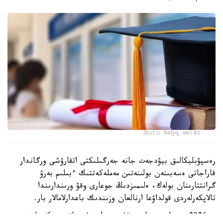
Фото: halyq-uni.kz
رەسپۋبليكالىق بيۋدجەت جانە جەرگىلىكتى اتقارۋشى ورگاندار
قاراجاتى ەسەبىنەن بولىنەتىن مەملەكەتتىك ءبىلىم بەرۋ
گرانتتارىنان بولەك، ەلىمىزدىڭ جوعارى وقۋ ورىندارىندا
تالاپكەرلەردى قولداۋعا ارنالعان وزىندىك باعدارلامالار بار.
- 2026 -جىلى جوعارى وقۋ ورىندارى ۇسىناتىن رەكتورلىق،