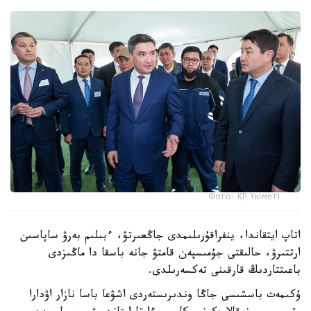
Фото: ҚР Үкіметі
اتاپ ايتقاندا، ينفراقۇرىلىمدى جاڭعىرتۋ، ءبىلىم بەرۋ ساپاسىن
ارتتىرۋ، حالىقتى جۇمىسپەن قامتۋ جانە باسقا دا ماڭىزدى
باعىتتاردىڭ قارقىنى تەكسەرىلدى.
ۇكىمەت باسشىسى جاڭا وندىرىستەردى اشۋعا باسا نازار اۋدارا