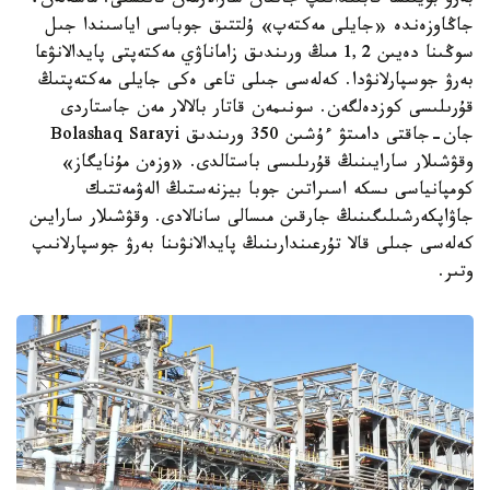
بەرۋ بويىنشا قابىلدانىپ جاتقان شارالارمەن تانىستى. ماسەلەن،
جاڭاوزەندە «جايلى مەكتەپ» ۇلتتىق جوباسى اياسىندا جىل
سوڭىنا دەيىن 1,2 مىڭ ورىندىق زاماناۋي مەكتەپتى پايدالانۋعا
بەرۋ جوسپارلانۋدا. كەلەسى جىلى تاعى ەكى جايلى مەكتەپتىڭ
قۇرىلىسى كوزدەلگەن. سونىمەن قاتار بالالار مەن جاستاردى
جان-جاقتى دامىتۋ ءۇشىن 350 ورىندىق Bolashaq Sarayi
وقۋشىلار سارايىنىڭ قۇرىلىسى باستالدى. «وزەن مۇنايگاز»
كومپانياسى ىسكە اسىراتىن جوبا بيزنەستىڭ الەۋمەتتىك
جاۋاپكەرشىلىگىنىڭ جارقىن مىسالى سانالادى. وقۋشىلار سارايىن
كەلەسى جىلى قالا تۇرعىندارىنىڭ پايدالانۋىنا بەرۋ جوسپارلانىپ
وتىر.