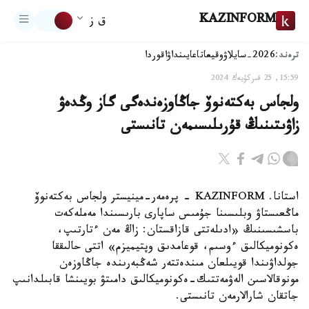
KAZINFORM
ق ز
ترەند:
2026-سايلاۋ
وقيعا
تاعايىنداۋ
اقوردا
15:59, 25 قىركۇيەك 2024
ولجاس بەكتەنوۆ جاڭاوزەندەگى گاز وڭدەۋ
زاۋىتىنىڭ قۇرىلىسىمەن تانىستى
استانا. KAZINFORM - پرەمەر-مينيستر ولجاس بەكتەنوۆ
ماڭعىستاۋ وبلىسىنا جۇمىس ساپارى بارىسىندا مەملەكەت
باسشىسىنىڭ «ادىلەتتى قازاقستان: زاڭ مەن ءتارتىپ،
ەكونوميكالىق ءوسىم، قوعامدىق وپتيميزم» اتتى حالىققا
جولداۋىندا قويىلعان مىندەتتەر شەڭبەرىندە جاڭاوزەن
مونوقالاسىن الەۋمەتتىك-ەكونوميكالىق دامىتۋ بويىنشا قابىلدانىپ
جاتقان شارالارمەن تانىستى.