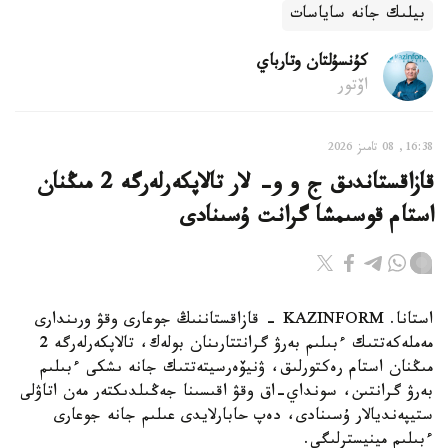
بيلىك جانە ساياسات
كۇنسۇلتان وتارباي
اۆتور
16:38, 08 تامىز 2026
قازاقستاندىق ج و و- لار تالاپكەرلەرگە 2 مىڭنان
استام قوسىمشا گرانت ۇسىنادى
استانا. KAZINFORM - قازاقستاننىڭ جوعارى وقۋ ورىندارى
مەملەكەتتىك ءبىلىم بەرۋ گرانتتارىنان بولەك، تالاپكەرلەرگە 2
مىڭنان استام رەكتورلىق، ۋنيۆەرسيتەتتىك جانە ىشكى ءبىلىم
بەرۋ گرانتىن، سونداي-اق وقۋ اقىسىنا جەڭىلدىكتەر مەن اتاۋلى
ستيپەنديالار ۇسىنادى، دەپ حابارلايدى عىلىم جانە جوعارى
ءبىلىم مينيسترلىگى.