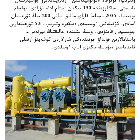
وتىرىپ، مونوقالا ەكونوميكاسىن ءارتاراپتاندىرۋ جوسپارىمەن
تانىستى. جاڭاوزەندە 150 مىڭنان استام ادام تۇرادى. بولجام
بويىنشا، 2035-جىلعا قاراي حالىق سانى 200 مىڭ تۇرعىننان
اسادى. كۇتىلەتىن ءوسىمدى ەسكەرە وتىرىپ، قالا تۇرعىندارىن
جۇمىسپەن قامتۋدى، ونىڭ ىشىندە حالىقتىڭ بيزنەس-
باستامالارىن قولداۋ جونىندەگى شارالاردى كۇشەيتۋ ارقىلى
قامتاماسىز ەتۋدىڭ ماڭىزى اتاپ ءوتىلدى.