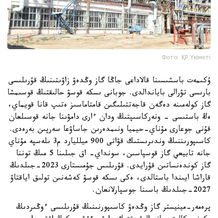
Фото: ҚР Үкіметі
ۇكىمەت باسشىسىنا قالاداعى جاڭا گاز وڭدەۋ زاۋىتىنىڭ قۇرىلىسى
بارىسى تۋرالى باياندالدى. جوبانى ىسكە قوسۋ حالىقتىڭ قوسىمشا
گاز كولەمىنە دەگەن قاجەتتىلىگىن قامتاماسىز ەتىپ قانا قويماي،
ەڭ باستىسى - ونەركاسىپتىڭ ودان ءارى دامۋىنا جانە قوسىلعان
قۇنى جوعارى مۇناي-حيميا ونىمدەرىن جاساۋعا سەرپىن بەرەدى.
كاسىپورىننىڭ وندىرىستىك قۋاتى 900 ميلليارد م3 ىلەسپە مۇناي
جانە تابيعي گاز قوسپاسىن، سونداي- اق جىلىنا 5 مىڭ توننا
گاز كوندەنساتىن قۇرايدى. قۇرىلىس جۇمىستارى 2023-جىلدىڭ
قاراشا ايىندا باستالدى، ەكى ىسكە قوسۋ كەشەنىن تولىق اياقتاۋ
2027-جىلدىڭ باسىنا جوسپارلانعان.
پرەمەر-مينيستر گاز وڭدەۋ كاسىپورنىنىڭ قۇرىلىسى ءوڭىردىڭ