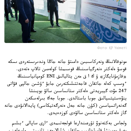
Фото: ҚР Үкіметі
مونوقالانىڭ ونەركاسىبىن دامىتۋ جانە جاڭا وندىرىستەردى ىسكە
قوسۋ ەلەكتر ەنەرگياسىنىڭ قوسىمشا كولەمىن تالاپ ەتەدى.
«قازمۇنايگاز» ۇ ك ا ق مەن يتاليالىق ENI كومپانياسىنىڭ
ءوسىپ كەلە جاتقان قاجەتتىلىكتەرىن جابۋ ءۇشىن جالپى قۋاتى
247 مۆت گيبريدتى ەلەكتر ستانساسىن سالۋ بويىنشا
ينۆەستيتسيالىق جوبا باستالدى. جوبا جەك بىرلەسكەن
گەنەراتسياسىن (كۇن جانە جەل ەنەرگەتيكاسى) پايدالانۋدى جانە
گاز ەلەكتر ستانساسىن سالۋدى كوزدەيدى.
ولجاس بەكتەنوۆ تۇرعىندارعا قولجەتىمدى ءارى ساپالى ءبىلىم