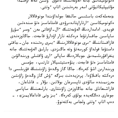
ەكونوميكالىق جانە الەۋمەتتىك دامۋى ءۇشىن كەڭ اۋقىمدا
مۋلتيپليكاتيۆتى اسەر بەرەتىنىن اتاپ ءوتتى.
«مەملەكەت باسشىسى حالىققا جولداۋىندا مونوقالالار
ەكونوميكاسىن ءارتاراپتاندىرۋدى قامتاماسىز ەتۋ مىندەتىن
قويدى. ادامداردىڭ الەۋمەتتىك ءال-اۋقاتى مەن ءومىر ءسۇرۋ
ساپاسىن جاقسارتۋعا ەرەكشە نازار اۋدارۋ قاجەت. جاڭاوزەندى
قازاقستاننىڭ ءىرى مونوقالالارىنىڭ ءبىرى رەتىندە جان-جاقتى
دامىتۋعا قولداۋ كورسەتۋ وتە ماڭىزدى. بارلىق الەۋمەتتىك جانە
ينفراقۇرىلىمدىق جوبالاردىڭ ساپالى ءارى ۋاقتىلى ورىندالۋىن
قامتاماسىز ەتۋ قاجەت. ينۆەستيتسيالار تارتىپ، جۇمىس
ورىندارىن اشۋ كەرەك. جاڭا گاز وڭدەۋ زاۋىتىنىڭ قۇرىلىسى دا
ەرەكشە باقىلاۋدا. پرەزيدەنت بىزگە ءۇش گاز وڭدەۋ زاۋىتىن
مەرزىمىندە سالۋدى تاپسىرعان بولاتىن. بۇلار - قاشاعان،
قاراشىعاناق جانە جاڭاوزەن زاۋىتتارى. بارلىعىنىڭ ساپاسى
جوعارى دەڭگەيدە بولۋى كەرەك. ءبىز ونى قاداعالايمىز»، -
دەپ اتاپ ءوتتى ولجاس بەكتەنوۆ.