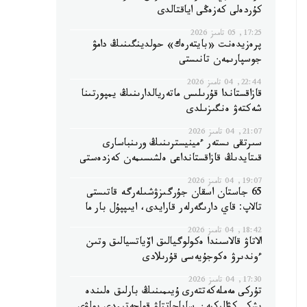
كۇردەلى كەزەڭى اياقتالدى
17:25, 05 تامىز 2026
پرەزيدەنت «بايتەرەك» حولدينگىنىڭ دامۋ
جوسپارىمەن تانىستى
22:44, 04 تامىز 2026
قازاقستاندا قۇرىلىس ماتەريالدارىنىڭ يمپورتىنا
شەكتەۋ ەنگىزىلدى
21:07, 04 تامىز 2026
سىرتقى ىستەر ءمينيسترىنىڭ ورىنباسارى
قىتايدىڭ قازاقستانداعى ەلشىسىمەن كەزدەستى
19:07, 04 تامىز 2026
65 جاستان اسقان جۇرگىزۋشىلەرگە قاتىستى
تالاپ: قاي دارىگەرلەر قارايدى، ايىپپۇل بار ما
18:42, 04 تامىز 2026
الاتاۋ قالاسىندا ەكولوگيالىق اۆياتسيالىق وتىن
ءوندىرۋ ەكوجۇيەسى قۇرىلادى
17:30, 04 تامىز 2026
تۇركى مەملەكەتتەرى ۇيىمىنىڭ بارلىق ەلىندە