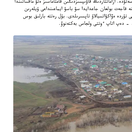
دە. ازاماتتاردىڭ قاۋىپسىزدىگىن قامتاماسىز ەتۋ ماقساتىندا
نە قاجەت بولعان جاعدايدا سۋ باسۋ ايماعىنداعى ۇيلەرىن
تۇردە ەۆاكۋاتسيالاۋ تاپسىرىلدى. بۇل رەتتە بارلىق بوس
»، - دەپ اتاپ ءوتتى ولجاس بەكتەنوۆ.