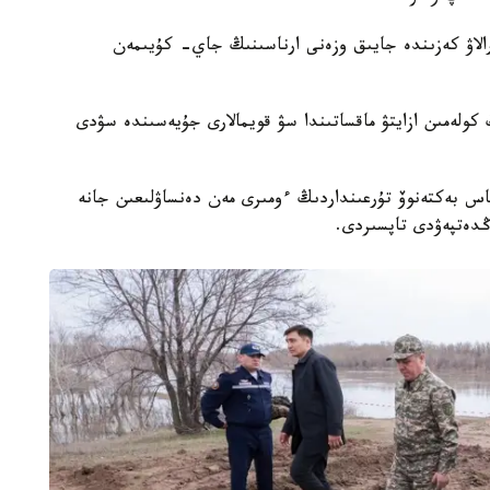
الاۋ كەزىندە جايىق وزەنى ارناسىنىڭ جاي- كۇيىمەن
لەمىن ازايتۋ ماقساتىندا سۋ قويمالارى جۇيەسىندە سۋدى
اس بەكتەنوۆ تۇرعىنداردىڭ ءومىرى مەن دەنساۋلىعىن جانە
ڭدەتپەۋدى تاپسىردى.