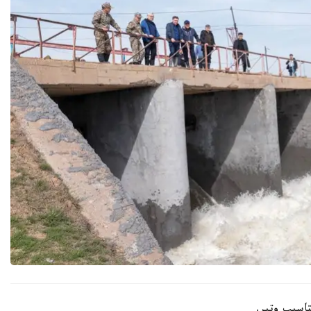
تاسىپ وتىر.