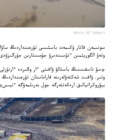
Фото: ҚР Үкіметі
سونىمەن قاتار ۇكىمەت باسشىسى تۇرعىنداردىڭ ساۋال
وتەۋ الگوريتمىن ءتۇسىندىرۋ جۇمىستارىن جۇرگىزۋدى
«سۋ تاسقىنىنىڭ باستالۋ ۋاقىتى ءار وڭىردە ءارتۇرلى.
وتىر. ۋاقىت شەكتەۋلەرىنە قاراماستان تۇرعىنداردىڭ 
بيۋروكراتيالىق ارەكەتتەرگە جول بەرىلمەۋگە ءتيىس