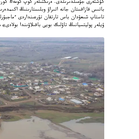
كۇشتەرى جۇمىلدىرىلدى. ەرىكتىلەر كوپ كومەك كورسەتۋ
باتىس قازاقستان جانە اتىراۋ وبلىستارىنىڭ اكىمدەرى
تاستاپ شىعۋدان باس تارتقان تۇرعىنداردى ءماجبۇرلى 
ۇيلەر پوليتسيانىڭ تاۋلىك بويى باقىلاۋىندا بولادى