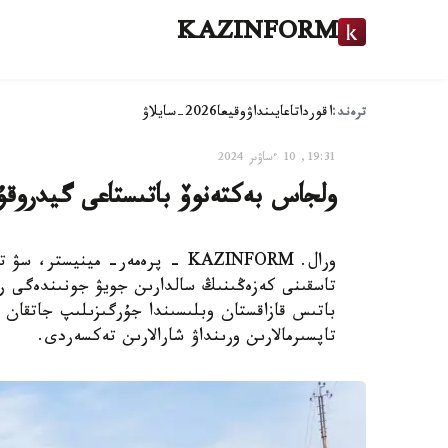
KAZINFORM
ترەند:
اقوردا
تاعايىنداۋ
وقيعا
2026-سايلاۋ
19:31, 10 ءساۋىر 2024
ولجاس بەكتەنوۆ باتىستاعى گيدروق
ورال. KAZINFORM - پرەمەر- ميني
تاسقىنى كەزەڭىنىڭ سالدارىن جويۋ جونىندەگى 
باتىس قازاقستان وبلىسىندا جۇرگىزىلىپ جاتقان
تاپسىرمالارىن ورىنداۋ شارالارىن تەكسەردى.