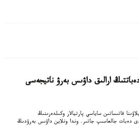
ەباتتىڭ ارالىق داۋىس بەرۋ ناتيجەسى
رىلتاي سايلاۋىنا قاتىساتىن ساياسي پارتيالار وكىلدەرىنىڭ
لدى دەبات جالعاسىپ جاتىر. وندا ونلاين داۋىس بەرۋدىڭ