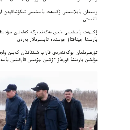
وسىعان بايلانىستى ۇكىمەت باسشىسى تىكۇشاقپەن ار
تانىستى.
ۇكىمەت باسشىسى ەلدى مەكەندەرگە كەلەتىن سۋدىڭ كو
بارىنشا جيناقتاۋ جونىندە تاپسىرمالار بەردى.
تۇرعىزىلعان بوگەتتەردى قاراپ شىققاننان كەيىن ولج
مۇلكىن بارىنشا قورعاۋ ءۇشىن جۇمىس قارقىنىن باسە