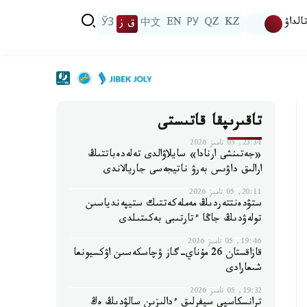
الداۋ
KZ
QZ
РУ
EN
中文
ق ز
ЎЗ
تاقىرىپقا قاتىستى
23:34, 05 تامىز 2026
«جەتىنشى ارنادا» سايلاۋالدى تەلەدەباتتىڭ
ارالىق داۋىس بەرۋ ناتيجەسى جاريالاندى
20:11, 05 تامىز 2026
ستۋدەنتتەردىڭ مەملەكەتتىك ستيپەندياسىن
تولەۋدىڭ جاڭا ءتارتىبى بەكىتىلدى
19:46, 05 تامىز 2026
قازاقستان 26 مۇناي-گاز ۋچاسكەسىن اۋكسيونعا
شىعارادى
19:32, 05 تامىز 2026
ترانسكاسپي سيفرلىق ءدالىزىن سالۋدىڭ ەڭ