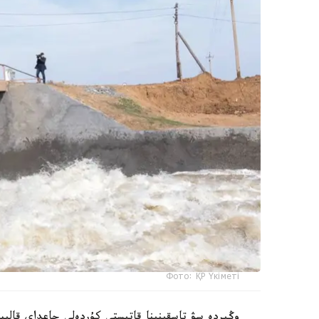
Фото: ҚР Үкіметі
وڭىردە سۋ تاسقىنىنا قاتىستى كۇردەلى جاعداي قالىپ