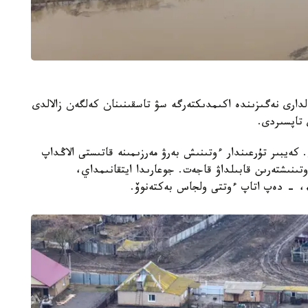
دارى نەگىزىندە اكىمدىكتەرگە سۋ تاسقىنىنان كەلگەن زالالدى
 تاپسىردى.
 كەيبىر تۇرعىندار ءوتىنىش بەرۋ مەرزىمىنە قاتىستى الاڭداپ
وتىنىشتەرىن قابىلداۋ قاجەت. جوعارىدا ايتقانىمداي،
»، - دەپ اتاپ ءوتتى ولجاس بەكتەنوۆ.