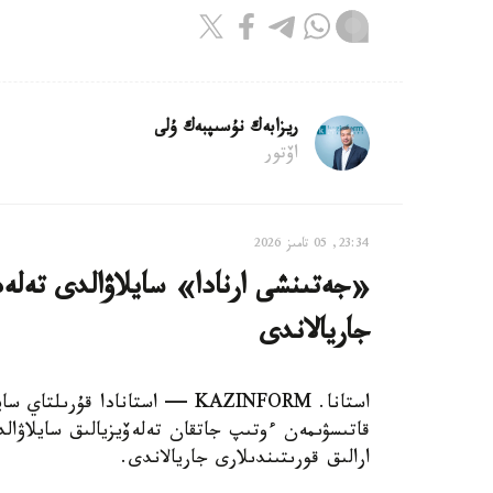
ريزابەك نۇسىپبەك ۇلى
اۆتور
23:34, 05 تامىز 2026
«جەتىنشى ارنادا» سايلاۋالدى تەلەد
جاريالاندى
استانا. KAZINFORM — استانادا قۇ
قاتىسۋىمەن ءوتىپ جاتقان تەلەۆيزيالىق سايلاۋا
ارالىق قورىتىندىلارى جاريالاندى.