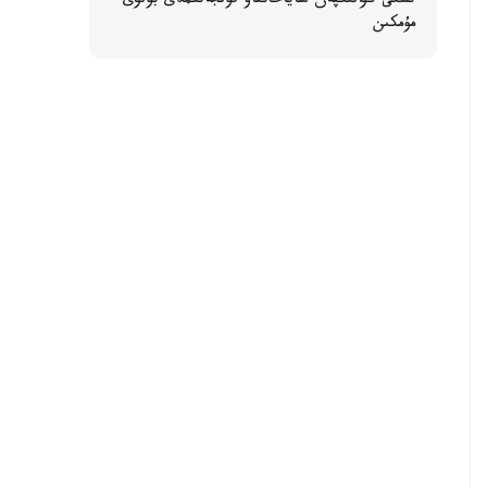
ىشكى كۋالىكپەن ساياحاتتاۋ قولجەتىمدى بولۋى
مۇمكىن