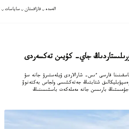
الەمدە
قازاقستان
ساياسات
ت
ۇرىلىستاردىڭ جاي- كۇيىن تەكسەردى
ستر، سۋ تاسقىنىنا قارسى ءىس- شارالاردى ۇيلەستىرۋ جانە سۋ
رەسپۋبليكالىق شتابتىڭ جەتەكشىسى ولجاس بەكتەنوۆ
 جۇمىستىڭ بارىسىن جانە مەملەكەت باسشىسىنىڭ