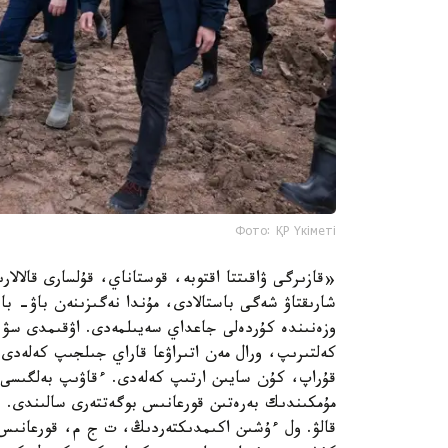
Фото: ҚР Үкіметі
«قازىرگى ۋاقىتتا اقتوبە، قوستاناي، قۇلسارى قالالار
شارىقتاۋ شەگى باستالادى، مۇندا نەگىزىنەن باۋ- با
وزەنىندە كۇردەلى جاعداي سەيىلمەدى. اۋقىمدى سۋ كو
مۇمكىندىك بەرەتىن قورعانىس بوگەتتەرى سالىندى. ق
قالۋ. ول ءۇشىن اكىمدىكتەردىڭ، ت ج م، قورعانىس م