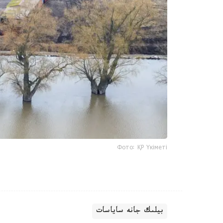
Фото: ҚР Үкіметі
بيلىك جانە ساياسات