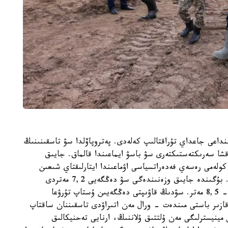
ىنداعى جاعداي تۇراقتالىپ كەلەدى. پەتروپاۆلدا سۋ تاسقىنىنىڭ
قشا سەرىكتەستىكتەرى سۋ باسۋ ايماعىندا قالماق. جايىق
لەمى رەسەي فەدەراتسياسى اۋماعىندا ايتارلىقتاي شىعىن
كەلتىرىپ، ورال مەن اتىراۋعا قاراي جىلجىپ كەلەدى. بۇگىندە جايىق وزەنىندەگى سۋ دەڭگەيى 7,2 مەتردى
قۇراپ، كۇن سايىن ارتىپ كەلەدى. ءقاۋىپ بەلگىسى- 8,5 مەتر. سۋدىڭ قاۋىپتى دەڭگەيىن ۇستاپ تۇرۋعا
ازىر باستى مىندەت - ورال مەن اتىراۋدى تاسقىننان ساقتاپ
ينيسترلىگى مەن ۇلتتىق ۇلاننىڭ، ارنايى تەحنيكالىق