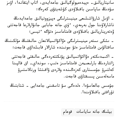
سانيتاريالىق- ەپيدەميولوگيالىق جاعدايدى، اتاپ ايتقاندا، اۋىز
سۋدىڭ ساپاسىن باقىلاۋدى كۇشەيتۋى كەرەك؛
- اۋىل شارۋاشىلىعى مينيسترلىگى ەپيزووتيالىق جاعدايدىڭ
ناشارلاۋىنا جول بەرمەي، ءۇي جانە جابايى جانۋارلارعا قاجەتتى
ۆەتەريناريالىق باقىلاۋدى قامتاماسىز ەتۋگە ءتيىس؛
- ىشكى ىستەر مينيسترلىگى ەۆاكۋاتسيالانعان حالىقتىڭ مۇلكىنىڭ
ساقتالۋىن قامتاماسىز ەتۋ جونىندە شارالار قابىلداۋى قاجەت؛
- اكىمدىكتەر ەۆاكۋاتسيالىق پۋنكتتەردەگى حالىقتى قاجەتتى
زاتتاردىڭ بارلىعىمەن قامتاماسىز ەتىپ، سونداي- اق قالپىنا
كەلتىرۋ جۇمىستارى كەزەڭىندە ولاردى ۋاقىتشا ورنالاستىرۋ
ماسەلەسىن پىسىقتاۋى قاجەت.
جۇمىس جالعاسۋدا. ەلدەگى سۋ تاسقىنى جاعدايى - شتابتىڭ
تۇراقتى باقىلاۋىندا.
بيلىك جانە ساياسات
قوعام