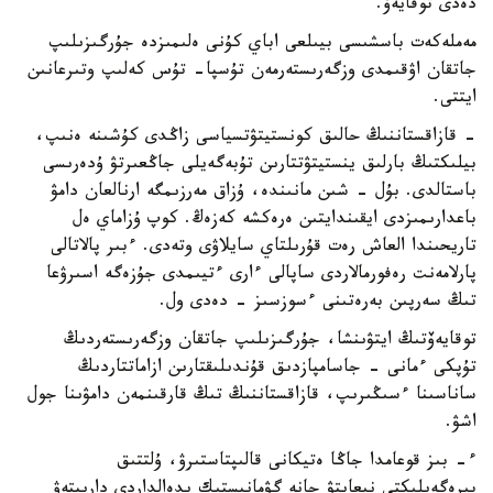
دەدى توقايەۆ.
مەملەكەت باسشىسى بيىلعى اباي كۇنى ەلىمىزدە جۇرگىزىلىپ
جاتقان اۋقىمدى وزگەرىستەرمەن تۇسپا- تۇس كەلىپ وتىرعانىن
ايتتى.
- قازاقستاننىڭ حالىق كونستيتۋتسياسى زاڭدى كۇشىنە ەنىپ،
بيلىكتىڭ بارلىق ينستيتۋتتارىن تۇبەگەيلى جاڭعىرتۋ ۇدەرىسى
باستالدى. بۇل - شىن مانىندە، ۇزاق مەرزىمگە ارنالعان دامۋ
باعدارىمىزدى ايقىندايتىن ەرەكشە كەزەڭ. كوپ ۇزاماي ەل
تاريحىندا العاش رەت قۇرىلتاي سايلاۋى وتەدى. ءبىر پالاتالى
پارلامەنت رەفورمالاردى ساپالى ءارى ءتيىمدى جۇزەگە اسىرۋعا
تىڭ سەرپىن بەرەتىنى ءسوزسىز - دەدى ول.
توقايەۆتىڭ ايتۋىنشا، جۇرگىزىلىپ جاتقان وزگەرىستەردىڭ
تۇپكى ءمانى - جاسامپازدىق قۇندىلىقتارىن ازاماتتاردىڭ
ساناسىنا ءسىڭىرىپ، قازاقستاننىڭ تىڭ قارقىنمەن دامۋىنا جول
اشۋ.
ء- بىز قوعامدا جاڭا ەتيكانى قالىپتاستىرۋ، ۇلتتىق
بىرەگەيلىكتى نىعايتۋ جانە گۋمانيستىك يدەالداردى دارىپتەۋ