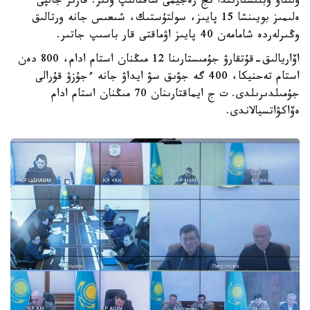
ۇلىتاۋ وبلىستارىندا تج رەجيمى ساقتالىپ وتىر. قازىر جالپى
ەلىمىز بويىنشا 15 پايىز، سولتۇستىك، شىعىس جانە ورتالىق
وڭىرلەردە شامامەن 40 پايىز اۋماقتى قار باسىپ جاتىر.
اۆاريالىق-قۇتقارۋ جۇمىستارىنا 12 مىڭنان استام ادام، 800 دەن
استام تەحنيكا، 400 گە جۋىق سۋ ايداۋ جانە ءجۇزۋ قۇرالى
جۇمىلدىرىلدى. ت ج ايماقتارىنان 70 مىڭنان استام ادام
ەۆاكۋاتسيالاندى.