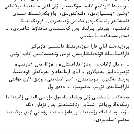
بارىسىندا ءاردايىم ابايعا جۇگىنەمىز. ۇلى اقىن حالىقتىڭ بولاشاعى
ءۇشىن ءبىلىمپازدىق، ەڭبەكقورلىق، جاۋاپكەرشىلىك سىندى
قاسيەتتەر وتە ماڭىزدى ەكەنىن ۇعىندىردى، كورەگەندىك
تانىتىپ، جۇرتتى بىرلىك پەن كەلىسىمدى ساقتاۋعا شاقىردى، -
دەدى مەملەكەت باسشىسى.
پرەزيدەنت اباي قارا سوزدەرىنىڭ تاعىلىمى قازىرگى
قازاقستاننىڭ قۇندىلىقتارىمەن تولىق ۇندەسەتىنىن اتاپ ءوتتى.
- «ادال ازامات»، «تازا قازاقستان»، «زاڭ مەن ءتارتىپ»
تۇعىرنامالىق يدەيالارى - اباي ارمانداعان بەرەكەلى قوعامنىڭ
بەرىك نەگىزى. سوندىقتان، ءبىز ادىلەتتى، وزىق ءارى قۋاتتى
قازاقستاندى قۇرىپ جاتىرمىز، - دەدى ول.
مەملەكەت باسشىسى ۇلى ويشىلدىڭ مول مۇراسى الداعى ۋاقىتتا دا
وسكەلەڭ ۇرپاقتى شىنايى وتانشىلدىق پەن تۋعان ەلگە
سۇيىسپەنشىلىك رۋحىندا تاربيەلەۋ ىسىندە رۋحاني ازىق بولاتىنىنا
سەنىم ءبىلدىردى.