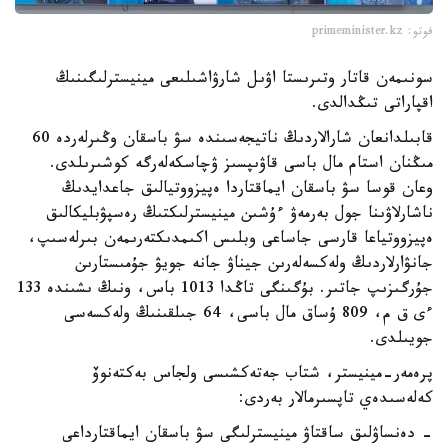
فوتو: primeminister.kz
سونىمەن قاتار وتىرىستا اۋىل شارۋاشىلىعى مينيسترلىگىنىڭ
اقپاراتى تىڭدالدى.
قابىلدانعان شارالاردىڭ ناتيجەسىندە سۋ باسقان وڭىرلەردە 60
مىڭنان استام مال باسى قاۋىپسىز ۋچاسكەلەرگە كوشىرىلدى.
وعان قوسا سۋ باسقان ايماقتاردا ەپيزووتيالىق جاعدايدىڭ
ناشارلاۋىنا جول بەرمەۋ ءۇشىن مينيسترلىكتىڭ رەسپۋبليكالىق
ەپيزووتياعا قارسى جاساعى وبلىس اكىمدىكتەرىمەن بىرلەسىپ،
جانۋارلاردىڭ ولەكسەلەرىن جيناۋ جانە جويۋ جۇمىستارىن
جۇرگىزىپ جاتىر. بۇگىنگى تاڭدا 1013 باس، ونىڭ ىشىندە 133
ءى ق م، 809 ۇساق مال باسى، 64 جىلقىنىڭ ولەكسەسى
جويىلدى.
پرەمەر-مينيستر، شتاب جەتەكشىسى ولجاس بەكتەنوۆ
كەلەسىدەي تاپسىرمالار بەردى:
- دەنساۋلىق ساقتاۋ مينيسترلىگى سۋ باسقان ايماقتارداعى