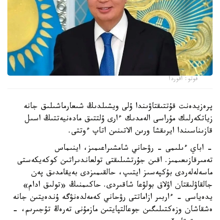
فوتو: اقوردا
پرەزيدەنت قۇتتىقتاۋىندا ۇلى ويشىلدىڭ شىعارماشىلىق جانە
زياتكەرلىك مۇراسى الەمدىك ءارى ۇلتتىق مادەنيەتتىڭ اسىل
قازىناسىندا ايرىقشا ورىن الاتىنىن اتاپ ءوتتى.
- اباي ءىلىمى - رۋحاني شامشىراعىمىز، اينىماس
تەمىرقازىعىمىز. اقىن جۇرتشىلىقتى تولعاندىراتىن كوكەيكەستى
ماسەلەلەردى بۇكپەسىز ايتىپ، حالقىمىزدى بەيقامدىق پەن
جالقاۋلىقتان اۋلاق بولۋعا شاقىردى. حاكىمنىڭ «تولىق ادام»
يدەياسى - ءاربىر ازاماتتى رۋحاني كەمەلدەنۋگە ۇندەيتىن جانە
ەشقاشان وزەكتىلىگىن جوعالتپايتىن مازمۇنى تەرەڭ تۇجىرىم، -