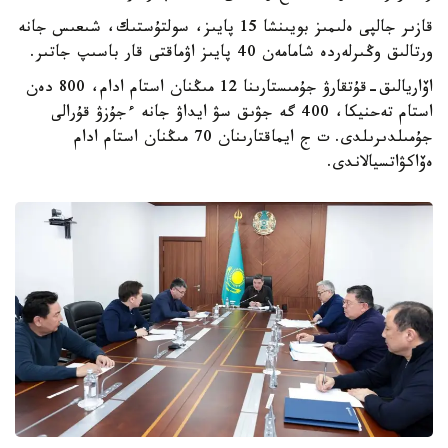
قازىر جالپى ەلىمىز بويىنشا 15 پايىز، سولتۇستىك، شىعىس جانە
ورتالىق وڭىرلەردە شامامەن 40 پايىز اۋماقتى قار باسىپ جاتىر.
اۆاريالىق-قۇتقارۋ جۇمىستارىنا 12 مىڭنان استام ادام، 800 دەن
استام تەحنيكا، 400 گە جۋىق سۋ ايداۋ جانە ءجۇزۋ قۇرالى
جۇمىلدىرىلدى. ت ج ايماقتارىنان 70 مىڭنان استام ادام
ەۆاكۋاتسيالاندى.