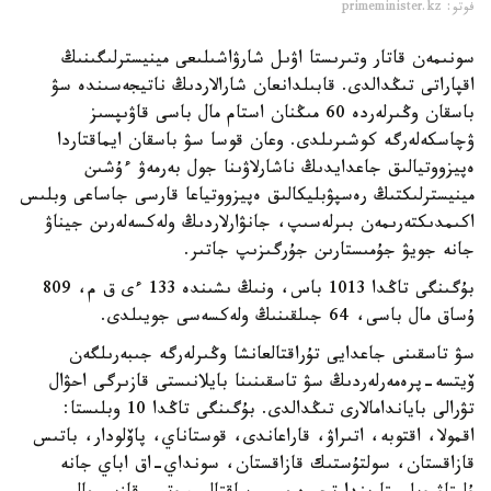
فوتو: primeminister.kz
سونىمەن قاتار وتىرىستا اۋىل شارۋاشىلىعى مينيسترلىگىنىڭ
اقپاراتى تىڭدالدى. قابىلدانعان شارالاردىڭ ناتيجەسىندە سۋ
باسقان وڭىرلەردە 60 مىڭنان استام مال باسى قاۋىپسىز
ۋچاسكەلەرگە كوشىرىلدى. وعان قوسا سۋ باسقان ايماقتاردا
ەپيزووتيالىق جاعدايدىڭ ناشارلاۋىنا جول بەرمەۋ ءۇشىن
مينيسترلىكتىڭ رەسپۋبليكالىق ەپيزووتياعا قارسى جاساعى وبلىس
اكىمدىكتەرىمەن بىرلەسىپ، جانۋارلاردىڭ ولەكسەلەرىن جيناۋ
جانە جويۋ جۇمىستارىن جۇرگىزىپ جاتىر.
بۇگىنگى تاڭدا 1013 باس، ونىڭ ىشىندە 133 ءى ق م، 809
ۇساق مال باسى، 64 جىلقىنىڭ ولەكسەسى جويىلدى.
سۋ تاسقىنى جاعدايى تۇراقتالعانشا وڭىرلەرگە جىبەرىلگەن
ۆيتسە-پرەمەرلەردىڭ سۋ تاسقىنىنا بايلانىستى قازىرگى احۋال
تۋرالى باياندامالارى تىڭدالدى. بۇگىنگى تاڭدا 10 وبلىستا:
اقمولا، اقتوبە، اتىراۋ، قاراعاندى، قوستاناي، پاۆلودار، باتىس
قازاقستان، سولتۇستىك قازاقستان، سونداي-اق اباي جانە