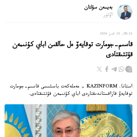
بەيسەن سۇلتان
اۆتور
08:16, 10 تامىز 2026
قاسىم-جومارت توقايەۆ ەل حالقىن اباي كۇنىمەن
قۇتتىقتادى
استانا. KAZINFORM - مەملەكەت باسشىسى قاسىم-جومارت
توقايەۆ قازاقستاندىقتاردى اباي كۇنىمەن قۇتتىقتادى.