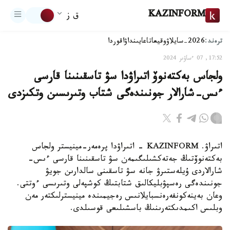
KAZINFORM
ق ز
ترەند:
2026-سايلاۋ
وقيعا
تاعايىنداۋ
اقوردا
17:52, 07 ءساۋىر 2024
ولجاس بەكتەنوۆ اتىراۋدا سۋ تاسقىنىنا قارسى
ءىس-شارالار جونىندەگى شتاب وتىرىسىن وتكىزدى
اتىراۋ. KAZINFORM - اتىراۋدا پرەمەر-مينيستر ولجاس
بەكتەنوۆتىڭ جەتەكشىلىگىمەن سۋ تاسقىنىنا قارسى ءىس-
شارالاردى ۇيلەستىرۋ جانە سۋ تاسقىنى سالدارىن جويۋ
جونىندەگى رەسپۋبليكالىق شتابتىڭ كوشپەلى وتىرىسى ءوتتى.
وعان بەينەكونفەرەنسبايلانىس رەجيمىندە مينيسترلىكتەر مەن
وبلىس اكىمدىكتەرىنىڭ باسشىلىعى قوسىلدى.