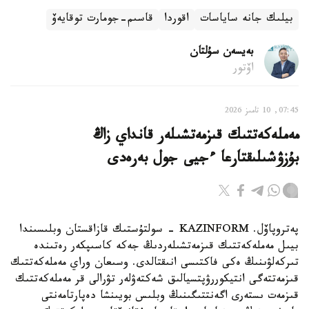
بيلىك جانە ساياسات
اقوردا
قاسىم-جومارت توقايەۆ
بەيسەن سۇلتان
اۆتور
07:45, 10 تامىز 2026
مەملەكەتتىك قىزمەتشىلەر قانداي زاڭ
بۇزۋشىلىقتارعا ءجيى جول بەرەدى
پەتروپاۆل. KAZINFORM - سولتۇستىك قازاقستان وبلىسىندا
بيىل مەملەكەتتىك قىزمەتشىلەردىڭ جەكە كاسىپكەر رەتىندە
تىركەلۋىنىڭ ەكى فاكتىسى انىقتالدى. وسىعان وراي مەملەكەتتىك
قىزمەتتەگى انتيكوررۋپتسيالىق شەكتەۋلەر تۋرالى قر مەملەكەتتىك
قىزمەت ىستەرى اگەنتتىگىنىڭ وبلىس بويىنشا دەپارتامەنتى