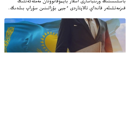
باسشىسىنىڭ ورىنباسارى اسقار بايمۇقانوۆتان مەملەكەتتىك
قىزمەتشىلەر قانداي تالاپتاردى ءجيى بۇزاتىنىن سۇراپ بىلدىك.
فوتو: ساۋدا جانە ينتەگراتسيا مينيسترلىگى
- اسقار قايىرجان ۇلى، وڭىردە مەملەكەتتىك قىزمەتشىلەردىڭ
كاسىپكەرلىكپەن اينالىسۋىنا قاتىستى قانداي زاڭبۇزۋشىلىقتار
انىقتالدى؟
- ءيا، ەكى دەرەك انىقتالىپ وتىر. ءبىرىنشى جاعدايدا سوتتىڭ