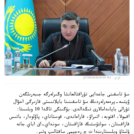
فوتو: primeminister.kz
سۋ تاسقىنى جاعدايى تۇراقتالعانشا وڭىرلەرگە جىبەرىلگەن
ۆيتسە-پرەمەرلەردىڭ سۋ تاسقىنىنا بايلانىستى قازىرگى احۋال
تۋرالى باياندامالارى تىڭدالدى. بۇگىنگى تاڭدا 10 وبلىستا:
اقمولا، اقتوبە، اتىراۋ، قاراعاندى، قوستاناي، پاۆلودار، باتىس
قازاقستان، سولتۇستىك قازاقستان، سونداي-اق اباي جانە
ۇلىتاۋ وبلىستارىندا ت ج رەجيمى ساقتالىپ وتىر.