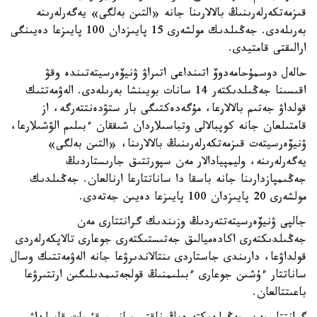
قىزمەتكەرلەرىنىڭ بالالارىنا جانە «التىن بەلگى» يەگەرلەرىنە
بەرىلەدى. جەڭىلدىك مولشەرى 15 پايىزدان 100 پايىزعا دەيىنگى
ارالىقتى قامتيدى.
حالەل دوسمۇحامەدوۆ اتىنداعى اتىراۋ ۋنيۆەرسيتەتىندە وقۋ
اقىسىنا جەڭىلدىكتەر 14 سانات بويىنشا بەرىلەدى. الەۋمەتتىك
قولداۋ جەتىم بالالارعا، مۇگەدەكتىگى بار ستۋدەنتتەرگە، از
قامتىلعان جانە كوپبالالى وتباسىلاردان شىققان ءبىلىم الۋشىلارعا،
ۋنيۆەرسيتەت قىزمەتكەرلەرىنىڭ بالالارىنا، «التىن بەلگى»
يەگەرلەرىنە، وليمپيادالار مەن سپورتتىق جارىستاردىڭ
جەڭىمپازدارىنا جانە باسقا دا ساناتتارعا ارنالعان. جەڭىلدىك
مولشەرى 20 پايىزدان 100 پايىزعا دەيىن جەتەدى.
جالپى ۋنيۆەرسيتەتتەردىڭ وزىندىك گرانتتارى مەن
جەڭىلدىكتەرى اكادەميالىق جەتىستىكتەرى جوعارى تالاپكەرلەردى
قولداۋعا، دارىندى جاستاردى ىنتالاندىرۋعا جانە الەۋمەتتىك وسال
ساناتتار ءۇشىن جوعارى ءبىلىمنىڭ قولجەتىمدىلىگىن ارتتىرۋعا
باعىتتالعان.