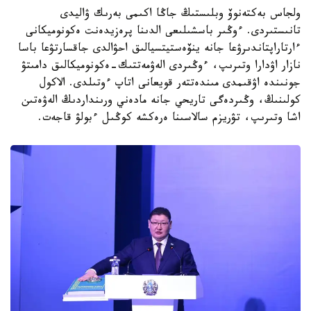
ولجاس بەكتەنوۆ وبلىستىڭ جاڭا اكىمى بەرىك ۋاليدى
تانىستىردى. ءوڭىر باسشىلىعى الدىنا پرەزيدەنت ەكونوميكانى
ءارتاراپتاندىرۋعا جانە ينۆەستيتسيالىق احۋالدى جاقسارتۋعا باسا
نازار اۋدارا وتىرىپ، ءوڭىردى الەۋمەتتىك-ەكونوميكالىق دامىتۋ
جونىندە اۋقىمدى مىندەتتەر قويعانى اتاپ ءوتىلدى. الاكول
كولىنىڭ، وڭىردەگى تاريحي جانە مادەني ورىنداردىڭ الەۋەتىن
اشا وتىرىپ، تۋريزم سالاسىنا ەرەكشە كوڭىل ءبولۋ قاجەت.