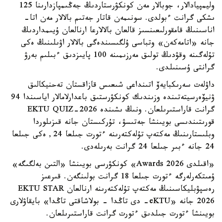
وليمپيادالار، جوبالار مەن كونكۋرستاردىڭ جەڭىمپازدارىنا 125
ىشكى گرانت ءبولدى. سونىمەن قاتار جەتىم بالالار مەن اتا-
اناسىنىڭ قامقورلىعىنسىز قالعان بالالارعا ارنالعان ۇيىمداردىڭ
جانە «اتامەكەن» وتباسى ۇلگىسىندەگى بالالار اۋىلىنىڭ ەكى
تۇلەگىنە وقۋدىڭ تولىق مەرزىمىنە 100 پايىزدىق ءبىلىم بەرۋ
گرانتى ۇسىنىلدى.
داۋلەت سەرىكبايەۆ اتىنداعى شىعىس قازاقستان تەحنيكالىق
ۋنيۆەرسيتەتىندە وزىندىك كونكۋرستىق باعدارلامالار اياسىندا 94
گرانت قاراستىرىلعان. ونىڭ ىشىندە EKTU QUIZ-2026
قورىتىندىسى بويىنشا جەتىسۋ، تۇركىستان جانە قىزىلوردا
وبلىستارىنىڭ مەكتەپ تۇلەكتەرىنە ءتورت جىلعا 24, ەكى جىلعا
24 جانە ءبىر جىلعا 24 گرانت بەرىلەدى.
«اقىلدى Awards 2026» كونكۋرسى بويىنشا «التىن بەلگىگە»
ۇمىتكەرلەرگە ءتورت جىلعا 18 گرانت بولىنگەن. قىرعىز
رەسپۋبليكاسىنىڭ مەكتەپ تۇلەكتەرىنە ارنالعان EKTU STAR
2026 جانە «eKTU- دى تاڭدا - بولاشاقتى تاڭدا» بايقاۋلارى
بويىنشا ءتورت جىلدىق ءتورت گرانت قاراستىرىلعان.