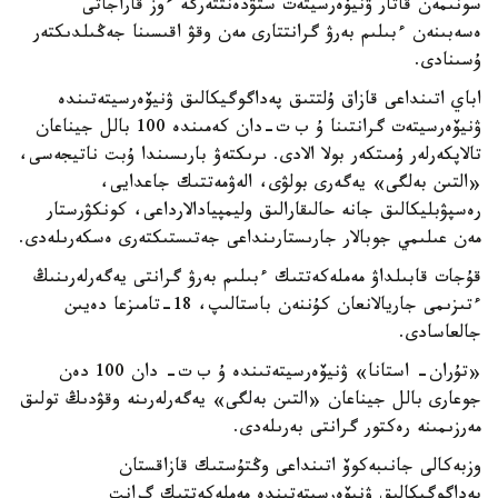
سونىمەن قاتار ۋنيۆەرسيتەت ستۋدەنتتەرگە ءوز قاراجاتى
ەسەبىنەن ءبىلىم بەرۋ گرانتتارى مەن وقۋ اقىسىنا جەڭىلدىكتەر
ۇسىنادى.
اباي اتىنداعى قازاق ۇلتتىق پەداگوگيكالىق ۋنيۆەرسيتەتىندە
ۋنيۆەرسيتەت گرانتىنا ۇ ب ت-دان كەمىندە 100 بالل جيناعان
تالاپكەرلەر ۇمىتكەر بولا الادى. ىرىكتەۋ بارىسىندا ۇبت ناتيجەسى،
«التىن بەلگى» يەگەرى بولۋى، الەۋمەتتىك جاعدايى،
رەسپۋبليكالىق جانە حالىقارالىق وليمپيادالارداعى، كونكۋرستار
مەن عىلىمي جوبالار جارىستارىنداعى جەتىستىكتەرى ەسكەرىلەدى.
قۇجات قابىلداۋ مەملەكەتتىك ءبىلىم بەرۋ گرانتى يەگەرلەرىنىڭ
ءتىزىمى جاريالانعان كۇننەن باستالىپ، 18-تامىزعا دەيىن
جالعاسادى.
«تۇران- استانا» ۋنيۆەرسيتەتىندە ۇ ب ت- دان 100 دەن
جوعارى بالل جيناعان «التىن بەلگى» يەگەرلەرىنە وقۋدىڭ تولىق
مەرزىمىنە رەكتور گرانتى بەرىلەدى.
وزبەكالى جانىبەكوۆ اتىنداعى وڭتۇستىك قازاقستان
پەداگوگيكالىق ۋنيۆەرسيتەتىندە مەملەكەتتىك گرانت