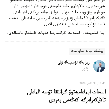
گرانتتار مەن جەڭىلدىكتەردىڭ ناقتى سانى، قۇجات قابىلداۋ
مەرزىمدەرى، تالاپتارى جانە قاجەتتى قۇجاتتار ءتىزىمى ءار
جوعارى وقۋ ورنىندا ءارتۇرلى. تولىق جانە وزەكتى اقپاراتتى
تالاپكەرلەر تاڭداعان ۋنيۆەرسيتەتتىڭ رەسمي سايتىنان نەمەسە
قابىلداۋ كوميسسياسىنان ناقتىلاي الادى.
ايتا كەتەيىك، اكىمدىك گرانتتارىنا قۇجات قابىلداۋ باستالدى.
بيلىك جانە ساياسات
ريزابەك نۇسىپبەك ۇلى
اۆتور
15:43, 08 تامىز 2026
اسحات ايماعامبەتوۆ گرانتقا تۇسە الماعان
تالاپكەرلەرگە كەڭەس بەردى