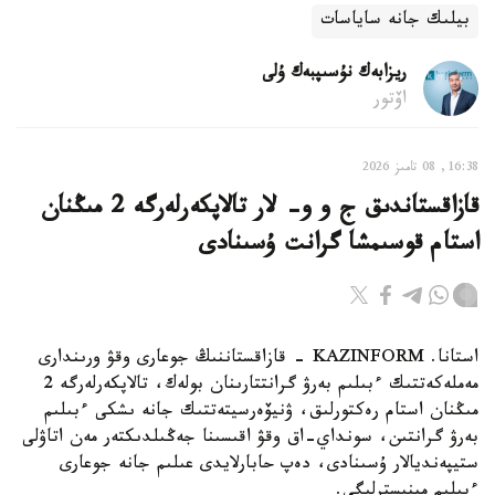
بيلىك جانە ساياسات
ريزابەك نۇسىپبەك ۇلى
اۆتور
16:38, 08 تامىز 2026
قازاقستاندىق ج و و- لار تالاپكەرلەرگە 2 مىڭنان
استام قوسىمشا گرانت ۇسىنادى
استانا. KAZINFORM - قازاقستاننىڭ جوعارى وقۋ ورىندارى
مەملەكەتتىك ءبىلىم بەرۋ گرانتتارىنان بولەك، تالاپكەرلەرگە 2
مىڭنان استام رەكتورلىق، ۋنيۆەرسيتەتتىك جانە ىشكى ءبىلىم
بەرۋ گرانتىن، سونداي-اق وقۋ اقىسىنا جەڭىلدىكتەر مەن اتاۋلى
ستيپەنديالار ۇسىنادى، دەپ حابارلايدى عىلىم جانە جوعارى
ءبىلىم مينيسترلىگى.