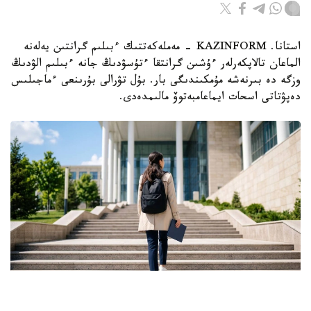
استانا. KAZINFORM - مەملەكەتتىك ءبىلىم گرانتىن يەلەنە
الماعان تالاپكەرلەر ءۇشىن گرانتقا ءتۇسۋدىڭ جانە ءبىلىم الۋدىڭ
وزگە دە بىرنەشە مۇمكىندىگى بار. بۇل تۋرالى بۇرىنعى ءماجىلىس
دەپۋتاتى اسحات ايماعامبەتوۆ مالىمدەدى.
Фото: Ғылым және жоғары білім министрлігі