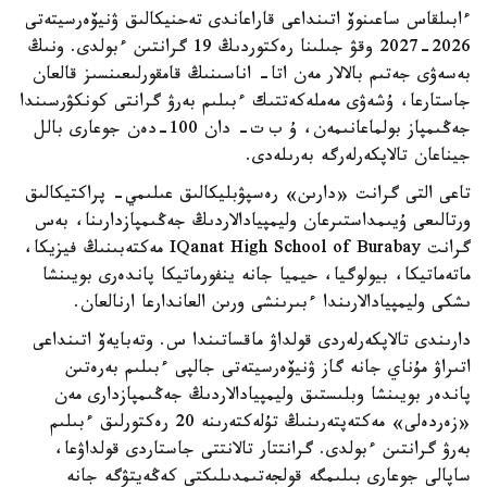
ءابىلقاس ساعىنوۆ اتىنداعى قاراعاندى تەحنيكالىق ۋنيۆەرسيتەتى
2026-2027 وقۋ جىلىنا رەكتوردىڭ 19 گرانتىن ءبولدى. ونىڭ
بەسەۋى جەتىم بالالار مەن اتا- اناسىنىڭ قامقورلىعىنسىز قالعان
جاستارعا، ۇشەۋى مەملەكەتتىك ءبىلىم بەرۋ گرانتى كونكۋرسىندا
جەڭىمپاز بولماعانىمەن، ۇ ب ت- دان 100-دەن جوعارى بالل
جيناعان تالاپكەرلەرگە بەرىلەدى.
تاعى التى گرانت «دارىن» رەسپۋبليكالىق عىلىمي- پراكتيكالىق
ورتالىعى ۇيىمداستىرعان وليمپيادالاردىڭ جەڭىمپازدارىنا، بەس
گرانت IQanat High School of Burabay مەكتەبىنىڭ فيزيكا،
ماتەماتيكا، بيولوگيا، حيميا جانە ينفورماتيكا پاندەرى بويىنشا
ىشكى وليمپيادالارىندا ءبىرىنشى ورىن العاندارعا ارنالعان.
دارىندى تالاپكەرلەردى قولداۋ ماقساتىندا س. وتەبايەۆ اتىنداعى
اتىراۋ مۇناي جانە گاز ۋنيۆەرسيتەتى جالپى ءبىلىم بەرەتىن
پاندەر بويىنشا وبلىستىق وليمپيادالاردىڭ جەڭىمپازدارى مەن
«زەردەلى» مەكتەپتەرىنىڭ تۇلەكتەرىنە 20 رەكتورلىق ءبىلىم
بەرۋ گرانتىن ءبولدى. گرانتتار تالانتتى جاستاردى قولداۋعا،
ساپالى جوعارى بىلىمگە قولجەتىمدىلىكتى كەڭەيتۋگە جانە