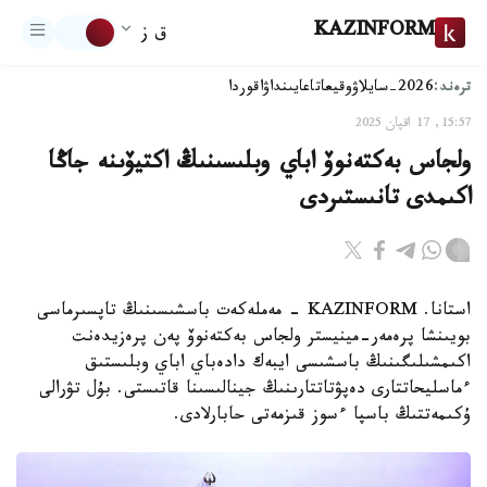
KAZINFORM
ق ز
ترەند:
2026-سايلاۋ
وقيعا
تاعايىنداۋ
اقوردا
15:57, 17 اقپان 2025
ولجاس بەكتەنوۆ اباي وبلىسىنىڭ اكتيۆىنە جاڭا
اكىمدى تانىستىردى
استانا. KAZINFORM - مەملەكەت باسشىسىنىڭ تاپسىرماسى
بويىنشا پرەمەر-مينيستر ولجاس بەكتەنوۆ پەن پرەزيدەنت
اكىمشىلىگىنىڭ باسشىسى ايبەك دادەباي اباي وبلىستىق
ءماسليحاتتارى دەپۋتاتتارىنىڭ جينالىسىنا قاتىستى. بۇل تۋرالى
ۇكىمەتتىڭ باسپا ءسوز قىزمەتى حابارلادى.