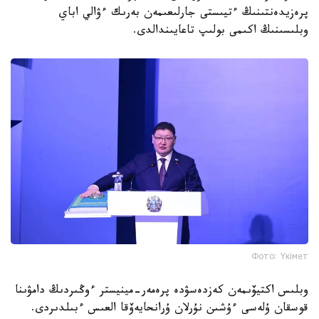
پرەزيدەنتىنىڭ ءتيىستى جارلىعىمەن بەرىك ءۋالي اباي
وبلىسىنىڭ اكىمى بولىپ تاعايىندالدى.
Фото: Үкімет
وبلىس اكتيۆىمەن كەزدەسۋدە پرەمەر-مينيستر ءوڭىردىڭ دامۋىنا
قوسقان ۇلەسى ءۇشىن نۇرلان ۇرانحايەۆقا العىس ءبىلدىردى.