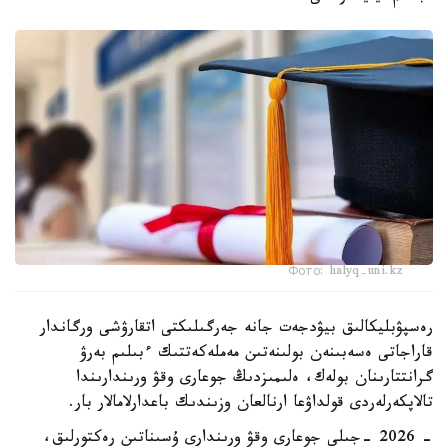
Фото: halyq-uni.kz
رەسپۋبليكالىق بيۋدجەت جانە جەرگىلىكتى اتقارۋشى ورگاندار
قاراجاتى ەسەبىنەن بولىنەتىن مەملەكەتتىك ءبىلىم بەرۋ
گرانتتارىنان بولەك، ەلىمىزدىڭ جوعارى وقۋ ورىندارىندا
تالاپكەرلەردى قولداۋعا ارنالعان وزىندىك باعدارلامالار بار.
- 2026 -جىلى جوعارى وقۋ ورىندارى ۇسىناتىن رەكتورلىق،