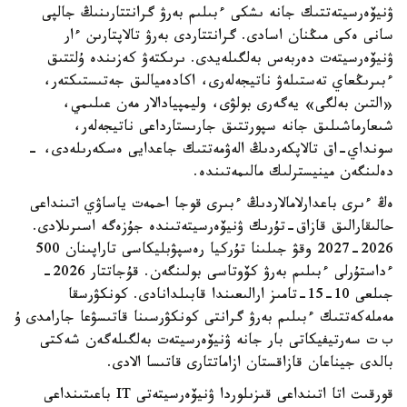
ۋنيۆەرسيتەتتىك جانە ىشكى ءبىلىم بەرۋ گرانتتارىنىڭ جالپى
سانى ەكى مىڭنان اسادى. گرانتتاردى بەرۋ تالاپتارىن ءار
ۋنيۆەرسيتەت دەربەس بەلگىلەيدى. ىرىكتەۋ كەزىندە ۇلتتىق
ءبىرىڭعاي تەستىلەۋ ناتيجەلەرى، اكادەميالىق جەتىستىكتەر،
«التىن بەلگى» يەگەرى بولۋى، وليمپيادالار مەن عىلىمي،
شىعارماشىلىق جانە سپورتتىق جارىستارداعى ناتيجەلەر،
سونداي-اق تالاپكەردىڭ الەۋمەتتىك جاعدايى ەسكەرىلەدى، -
دەلىنگەن مينيسترلىك مالىمەتىندە.
ەڭ ءىرى باعدارلامالاردىڭ ءبىرى قوجا احمەت ياساۋي اتىنداعى
حالىقارالىق قازاق-تۇرىك ۋنيۆەرسيتەتىندە جۇزەگە اسىرىلادى.
2026-2027 وقۋ جىلىنا تۇركيا رەسپۋبليكاسى تاراپىنان 500
ءداستۇرلى ءبىلىم بەرۋ كۆوتاسى بولىنگەن. قۇجاتتار 2026-
جىلعى 10-15-تامىز ارالىعىندا قابىلدانادى. كونكۋرسقا
مەملەكەتتىك ءبىلىم بەرۋ گرانتى كونكۋرسىنا قاتىسۋعا جارامدى ۇ
ب ت سەرتيفيكاتى بار جانە ۋنيۆەرسيتەت بەلگىلەگەن شەكتى
بالدى جيناعان قازاقستان ازاماتتارى قاتىسا الادى.
قورقىت اتا اتىنداعى قىزىلوردا ۋنيۆەرسيتەتى IT باعىتىنداعى