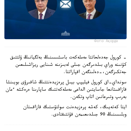
Фото: Ақорда
- كورول جەدەلحاتتا مەملەكەت باسشىسىنىڭ بەلگيانىڭ ۇلتتىق
كۇنىنە وراي بىلدىرگەن جىلى لەبىزىنە شىنايى ريزاشىلىعىن
جەتكىزگەن،-دەلىنگەن اقپاراتتا.
سونداي-اق كورول فيليپپ بيىل پرەزيدەنتتىڭ شاقىرۋى بويىنشا
قازاقستانعا جاسايتىن الداعى مەملەكەتتىك ساپارىنا ەرەكشە ءمان
بەرىپ وتىرعانىن اتاپ وتكەن.
ايتا كەتەيىك، كەشە پرەزيدەنت سولتۇستىك قازاقستان
وبلىسىنىڭ 90 جىلدىعىمەن قۇتتىقتادى.