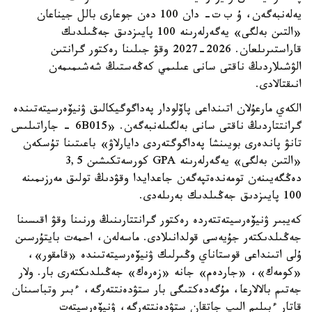
يەلەنبەگەن، ۇ ب ت- دان 100 دەن جوعارى بالل جيناعان
«التىن بەلگى» يەگەرلەرىنە 100 پايىزدىق جەڭىلدىك
قاراستىرىلعان. 2026-2027 وقۋ جىلىنا رەكتور گرانتىن
الۋشىلاردىڭ ناقتى سانى عىلىمي كەڭەستىڭ شەشىمىمەن
انىقتالادى.
الكەي مارعۇلان اتىنداعى پاۆلودار پەداگوگيكالىق ۋنيۆەرسيتەتىندە
گرانتتاردىڭ ناقتى سانى بەلگىلەنبەگەن. «6B015 - جاراتىلىس
تانۋ پاندەرى بويىنشا پەداگوگتەردى دايارلاۋ» باعىتىنا تۇسكەن
«التىن بەلگى» يەگەرلەرىنە GPA كورسەتكىشىن 3,5
دەڭگەيىنەن تومەندەتپەگەن جاعدايدا وقۋدىڭ تولىق مەرزىمىنە
100 پايىزدىق جەڭىلدىك بەرىلەدى.
كەيبىر ۋنيۆەرسيتەتتەردە رەكتور گرانتتارىنىڭ ورنىنا وقۋ اقىسىنا
جەڭىلدىكتەر جۇيەسى قولدانىلادى. ماسەلەن، احمەت بايتۇرسىن
ۇلى اتىنداعى قوستاناي وڭىرلىك ۋنيۆەرسيتەتىندە «قامقور»،
«كومەك»، «جاردەم» جانە «زەرەك» جەڭىلدىكتەرى بار. ولار
جەتىم بالالارعا، مۇگەدەكتىگى بار ستۋدەنتتەرگە، ءبىر وتباسىنان
قاتار ءبىلىم الىپ جاتقان ستۋدەنتتەرگە، ۋنيۆەرسيتەت