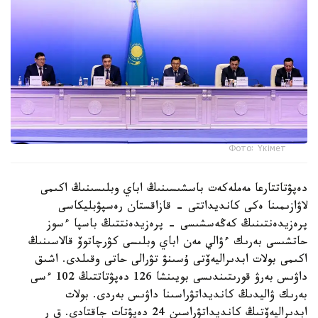
Фото: Үкімет
دەپۋتاتتارعا مەملەكەت باسشىسىنىڭ اباي وبلىسىنىڭ اكىمى
لاۋازىمىنا ەكى كانديداتتى - قازاقستان رەسپۋبليكاسى
پرەزيدەنتىنىڭ كەڭەسشىسى - پرەزيدەنتتىڭ باسپا ءسوز
حاتشىسى بەرىك ءۋالي مەن اباي وبلىسى كۋرچاتوۆ قالاسىنىڭ
اكىمى بولات ابدىراليەۆتى ۇسىنۋ تۋرالى حاتى وقىلدى. اشىق
داۋىس بەرۋ قورىتىندىسى بويىنشا 126 دەپۋتاتتىڭ 102 ءسى
بەرىك ۋاليدىڭ كانديداتۋراسىنا داۋىس بەردى. بولات
ابدىراليەۆتىڭ كانديداتۋراسىن 24 دەپۋتات جاقتادى. ق ر