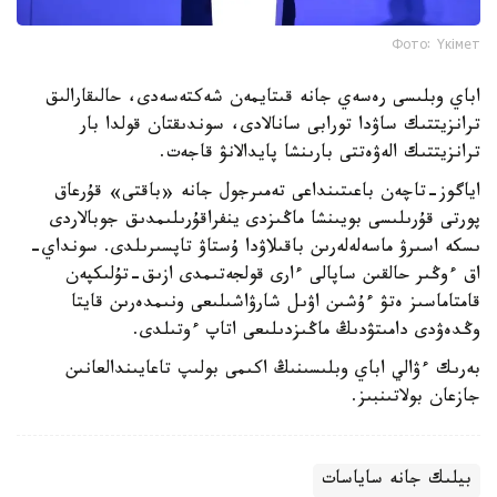
Фото: Үкімет
اباي وبلىسى رەسەي جانە قىتايمەن شەكتەسەدى، حالىقارالىق
ترانزيتتىك ساۋدا تورابى سانالادى، سوندىقتان قولدا بار
ترانزيتتىك الەۋەتتى بارىنشا پايدالانۋ قاجەت.
اياگوز-تاچەن باعىتىنداعى تەمىرجول جانە «باقتى» قۇرعاق
پورتى قۇرىلىسى بويىنشا ماڭىزدى ينفراقۇرىلىمدىق جوبالاردى
ىسكە اسىرۋ ماسەلەلەرىن باقىلاۋدا ۇستاۋ تاپسىرىلدى. سونداي-
اق ءوڭىر حالقىن ساپالى ءارى قولجەتىمدى ازىق-تۇلىكپەن
قامتاماسىز ەتۋ ءۇشىن اۋىل شارۋاشىلىعى ونىمدەرىن قايتا
وڭدەۋدى دامىتۋدىڭ ماڭىزدىلىعى اتاپ ءوتىلدى.
بەرىك ءۋالي اباي وبلىسىنىڭ اكىمى بولىپ تاعايىندالعانىن
جازعان بولاتىنبىز.
بيلىك جانە ساياسات