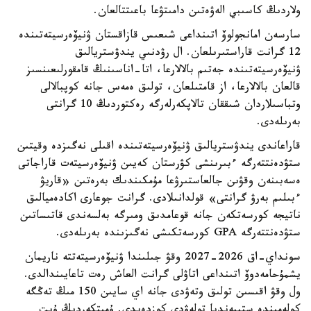
ولاردىڭ كاسىبي الەۋەتىن دامىتۋعا باعىتتالعان.
سارسەن امانجولوۆ اتىنداعى شىعىس قازاقستان ۋنيۆەرسيتەتىندە
12 گرانت قاراستىرىلعان. ال رۋدنىي يندۋستريالىق
ۋنيۆەرسيتەتىندە جەتىم بالالارعا، اتا-اناسىنىڭ قامقورلىعىنسىز
قالعان بالالارعا، از قامتىلعان، تولىق ەمەس جانە كوپبالالى
وتباسىلاردان شىققان تالاپكەرلەرگە رەكتوردىڭ 10 گرانتى
بەرىلەدى.
قاراعاندى يندۋستريالىق ۋنيۆەرسيتەتىندە اقىلى نەگىزدە وقيتىن
ستۋدەنتتەرگە ءبىرىنشى كۋرستان كەيىن ۋنيۆەرسيتەت قاراجاتى
ەسەبىنەن وقۋىن جالعاستىرۋعا مۇمكىندىك بەرەتىن «قاريۋ
ءبىلىم بەرۋ گرانتى» قولدانىلادى. گرانت جوعارى اكادەميالىق
ناتيجە كورسەتكەن جانە قوعامدىق ومىرگە بەلسەندى قاتىساتىن
ستۋدەنتتەرگە GPA كورسەتكىشى نەگىزىندە بەرىلەدى.
سونداي-اق 2026-2027 وقۋ جىلىندا ۋنيۆەرسيتەتتە ناريمان
يشمۇحامەدوۆ اتىنداعى اتاۋلى گرانت العاش رەت تاعايىندالدى.
ول وقۋ اقىسىن تولىق وتەۋدى جانە اي سايىن 150 مىڭ تەڭگە
كولەمىندە ستيپەنديا تولەۋدى كوزدەيدى. ۇمىتكەردىڭ ۇبت