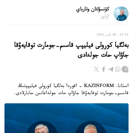
كۇنسۇلتان وتارباي
اۆتور
19:14, 08 تامىز 2026
بەلگيا كورولى فيليپپ قاسىم-جومارت توقايەۆقا
جاۋاپ حات جولدادى
استانا. KAZINFORM - اقوردا بەلگيا كورولى فيليپپتىڭ
قاسىم-جومارت توقايەۆقا جاۋاپ حات جولداعانىن حابارلادى.