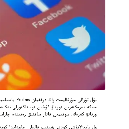
بۇل تۋرالى جۋ
جەكە دەرەكتەرىن قورعاۋ ءۇشىن قوسفاكتورلى تەكسە
ورناتۋ كەرەك. سونىمەن قاتار ساقتىق رەتىندە جارا
ول پايدالانۋشى كودتى ۇمىتىپ قالعان جاعدايدا كوم