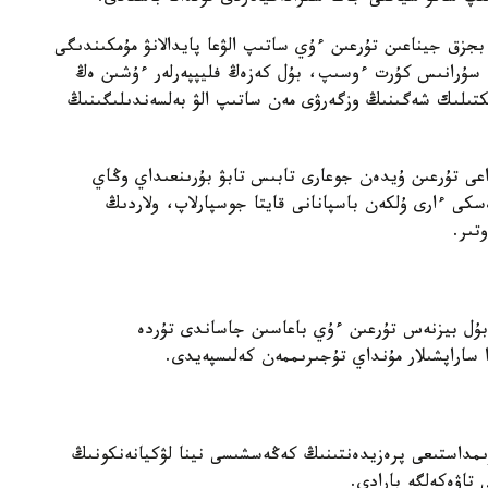
ىلدارى بايقالدى. بجزق جيناعىن تۇرعىن ءۇي ساتىپ الۋعا پايدالانۋ مۇمكىندىگى
ە سۇرانىس كۇرت ءوسىپ، بۇل كەزەڭ فليپپەرلەر ءۇشىن ەڭ
ىكتىلىك شەگىنىڭ وزگەرۋى مەن ساتىپ الۋ بەلسەندىلىگىنىڭ
عى تۇرعىن ۇيدەن جوعارى تابىس تابۋ بۇرىنعىداي وڭاي
سكى ءارى ۇلكەن باسپانانى قايتا جوسپارلاپ، ولاردىڭ
تىر.
 بۇل بيزنەس تۇرعىن ءۇي باعاسىن جاساندى تۇردە
ا ساراپشىلار مۇنداي تۇجىرىممەن كەلىسپەيدى.
ۋىمداستىعى پرەزيدەنتىنىڭ كەڭەسشىسى نينا لۋكيانەنكونىڭ
 تاۋەكەلگە بارادى.