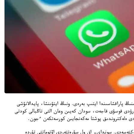
رناليست زاك دوففمان Forbes باسىلىمىنىڭ پاراقشاسىندا ايتىپ بەردى. ونىڭ ايتۋىنشا، پايدالانۋشى
رۋدى قوسۋى قاجەت، سودان كەيىن وعان التى تاڭبالى كودتى
مدى ەلەكتروندىق پوشتا مەكەنجايىن كورسەتكەن ءجون.
ەكتەسەدى. سونداي- اق ول سۋرەتتەردى اۆتوماتتى تۇردە