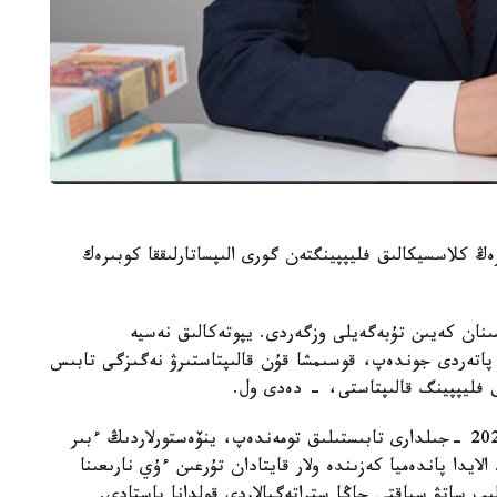
ڭ كلاسسيكالىق فليپپينگتەن گورى الىپساتارلىققا كوبىرەك
قارجى داعدارىسىنان كەيىن تۇبەگەيلى وزگەردى. يپوتەكالىق نەسيە
اتەردى جوندەپ، قوسىمشا قۇن قالىپتاستىرۋ نەگىزگى تابىس
ق فليپپينگ قالىپتاستى، - دەدى ول.
كەيىن نارىق جاڭا جاعدايعا بەيىمدەلدى. 2015- 2020 -جىلدارى تابىستىلىق تومەندەپ، ينۆەستورلاردىڭ ءبىر
ايدا پاندەميا كەزىندە ولار قايتادان تۇرعىن ءۇي نارىعىنا
ىپ ساتۋ سياقتى جاڭا ستراتەگيالاردى قولدانا باستادى.