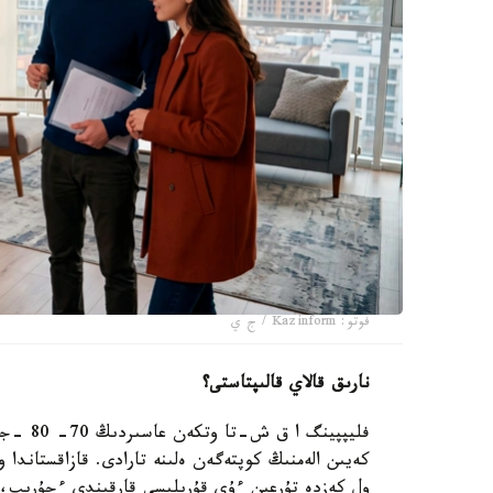
فوتو: Kazinform / ج ي
نارىق قالاي قالىپتاستى؟
فليپپين
ول كەزدە تۇرعىن ءۇي قۇرىلىسى قارقىندى ءجۇرىپ، س