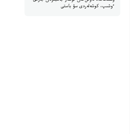
وسكەمەندە داۋىل مەن نوسەر جاڭبىردان جارىق
ءوشىپ، كوشەلەردى سۋ باستى