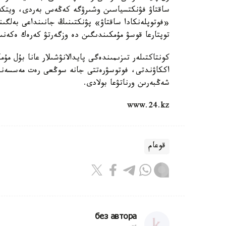
ساقتاۋ فۋنكتسياسىن وشىرۋگە كەڭەس بەردى، ويتكەن
«فوتوپلەنكادا ساقتاۋ» پۋنكتىنىڭ جانىنداعى بەلگىن
توپتارعا قوسۋ مۇمكىندىگىن دە وزگەرتۋ كەرەك ەكەنى
كونتاكتىلەر تىزىمىندەگى پايدالانۋشىلار عانا بۇل مۇ
اككاۋندتى، فوتوسۋرەتتى جانە سوڭعى رەت مەسسەندجەر
شەڭبەرىن ورناتۋعا بولادى.
www.24.kz
قوعام
без автора