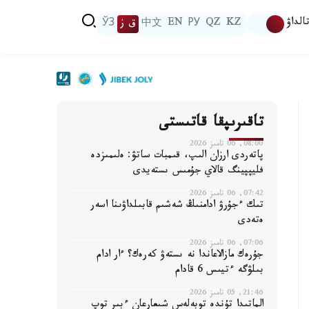
الداۋ
KZ
QZ
РУ
EN
中文
ق ز
ЎЗ
تاقىرىپقا قاتىستى
08:00, 06 تامىز 2026
پاتەردى ارزان الىپ، قىمبات ساتۋ: ەلىمىزدە
فليپپينگ قالاي جۇمىس ىستەيدى
07:42, 06 تامىز 2026
تىك ءجۇرۋ ادامنىڭ شەشىم قابىلداۋىنا اسەر
ەتەدى
07:06, 06 تامىز 2026
جۇرەك مازالاعاندا نە ىستەۋ كەرەك؟ ءار ادام
بىلۋگە ءتيىس 6 قادام
21:46, 05 تامىز 2026
الماتىدا تۇندە توبەلەس شىعارعان ءبىر توپ