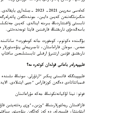
كەلەسى سەرپىن 2021- 2023 -ج
ەنگىزىلگەننەن كەيىن دايىن، جوندەلگەن پاتەرلەرگ
تابىستى ۋاقىتتاردىڭ بىرىنە اينالدى. كەيىن جەتكىل
باسەڭدەۋى نارىقتىڭ قارقىنىن قايتا تومەندەتتى.
بۇگىندە ەكونوم، كومفورت جانە كومفورت+ ساناتىندا
ەمەس. سوعان قاراماستان، تاجىريبەلى ينۆەستورلار ە
نارىقتىق قۇنىن ارتتىرۋ ارقىلى تابىستىلىعىن ساقتاپ و
فليپپەرلەر باعانى قولدان كوتەرە مە؟
فليپپينگكە قاتىستى پىكىر ءارتۇرلى. سونىڭ ىشىندە
قىمباتتاتادى دەگەن كوزقاراس ءجيى ايتىلادى. الايد
فوتو: نينا لۋكيانەنكونىڭ جەكە مۇراعاتىنان
قازاقستان ريەلتورلارىنىڭ ءوزىن-ءوزى رەتتەيتىن قا
ايتۋىنشا، فليپپەرلەر دە كەز كەلگەن ينۆەستور سياقتى