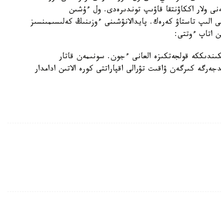
ى ولار اككاۋنتقا قاۋىپ توندىرەدى. ول ءۇشىن
ى الىپ تاستاۋ كەرەك. پايدالانۋشىنى ءوزىنىڭ كەلىسىمىنسىز
ن اتاپ ءوتتى:
مكىندىككە قولجەتكىزە العانى ءجون. سونىمەن قاتار
گە كىرگەن ۋاقىت تۋرالى اقپاراتتى كورە الاتىن ادامدار