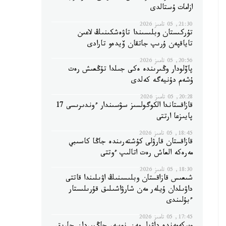
ازامات ۇستالدى
21:30, 05 تامىز 2026
تۇركىستان وبلىسىندا تاۋەشكىنىڭ لاعىن
تاياقپەن ۇرىپ جاتقان ۆيدەو تارادى
20:56, 05 تامىز 2026
پاۆلودار وڭىرىندە ەكى جىلدا تۇڭعىش رەت
ۇشەم دۇنيەگە كەلدى
20:28, 05 تامىز 2026
قازاقستاندا الكوگولسىز سۋسىندار ءوندىرىسى 17
پايىزعا ارتتى
18:45, 05 تامىز 2026
قازاقستان قارۋلى كۇشتەرىندە جاڭا كاسىبي
مەرەكە العاش رەت اتالىپ ءوتتى
18:30, 05 تامىز 2026
شىعىس قازاقستان وبلىسىنىڭ اۋىلىندا قاتتى
داۋىلدان ۇيلەر مەن شارۋاشىلىق قۇرىلىستار
ءبۇلىندى
17:45, 05 تامىز 2026