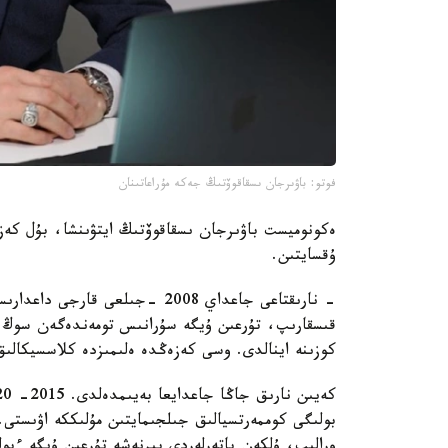
فوتو: باۋىرجان ىسقاقوۆتىڭ جەكە مۇراعاتىنان
ەكونوميست باۋىرجان ىسقاقوۆتىڭ ايتۋىنشا، بۇل كەزە
ۇقسايتىن.
- نارىقتاعى جاعداي 2008 -جىلعى 
قىسقارىپ، تۇرعىن ۇيگە سۇرانىس تومەندەگەن سوڭ پ
كوزىنە اينالدى. وسى كەزەڭدە ەلىمىزدە كلاسسيكالى
بولىگى كوممەرتسيالىق جىلجىمايتىن مۇلىككە اۋىستى. ال
ورالىپ، ۇلكەن پاتەرلەردى بىرنەشە تۇرعىن ۇيگە ءبول