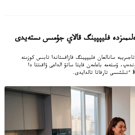
ەلىمىزدە فليپپينگ قالاي جۇمىس ىستەيدى
 شەتەلدىك تاجىريبە سانالعان فليپپينگ قازاقستاندا تابىس كوزىنە
ەپ، ۇستەمە باعامەن قايتا ساتۋ الداعى ۋاقىتتا دا