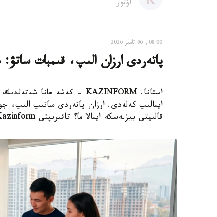
اۆتور
08:00, 06 تامىز 2026
پاتەردى ارزان الىپ، قىمبات ساتۋ: 
استانا. KAZINFORM - كەشە عانا
اينالىپ كەلەدى. ارزان پاتەردى ساتىپ الىپ، جوند
قالىپتى بيزنەسكە اينالا ما؟ تاقىرىپتى Kazinform ءتىلشىسى تارقاتا تالدايدى.