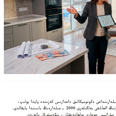
گ ا ق ش-تا وتكەن عاسىردىڭ 70- 80 -جىلدارىنداعى ەكونوميكالىق داعدارىس كەزىندە پايدا بولىپ،
كەيىن الەمنىڭ كوپتەگەن ەلىنە تارادى. قازاقستاندا ونىڭ العاشقى بەلگىلەرى 2000 -جىلداردىڭ باسىندا بايقالدى.
ۇرانىس جوعارى بولعاندىقتان، ينۆەستورلار پاتەردى