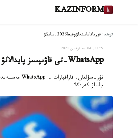
KAZINFORM
ترەند:
اقوردا
تاعايىنداۋ
وقيعا
2026-سايلاۋ
11:22, 04 جەلتوقسان 2020
WhatsApp-تى قاۋىپسىز پايدالانۋ ءۇشىن نە ىستەۋ كەرەك - مامان كەڭەسى
نۇر-سۇلتان. قاز
جاساۋ كەرەك؟