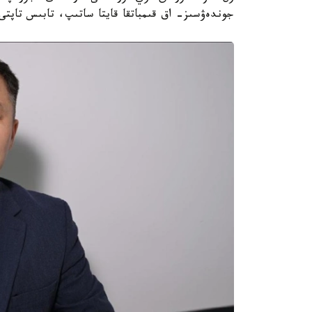
جوندەۋسىز- اق قىمباتقا قايتا ساتىپ، تابىس تاپتى