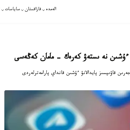
الەمدە
قازاقستان
ساياسات
ت
اقپارات - WhatsApp مەسسەندجەرىن قاۋىپسىز پايدالانۋ ءۇشىن قانداي پارامەترلەردى