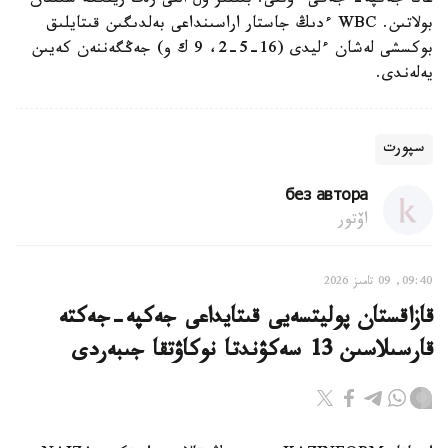
عانا جەكپە- جەگى ءوتتى. بىلتىر ول التى رەت رينگكە شىققان
بولاتىن. WBC ءدىڭ جاستار اراسىنداعى بەلدىگىن قىتايلىق
بوكسشى لەشان ءليدى (16-5-2، 9 ك و) جەڭگەننەن كەيىن
يەلەندى.
سپورت
без автора
اۆتور
09:40, 09 تامىز 2026
قازاقستان پوليتسەيى قىتايداعى جەكپە-جەكتە
قارسىلاسىن 13 سەكۋندتا نوكاۋتقا جىبەردى