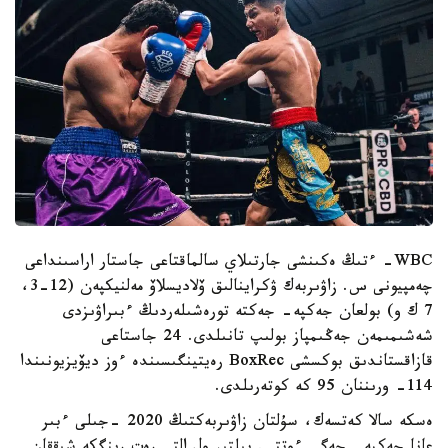
WBC- ءتىڭ ەكىنشى جارتىلاي سالماقتاعى جاستار اراسىنداعى
چەمپيونى س. زاۋىربەك ۋكراينالىق ۆلاديسلاۆ مەلنيكپەن (12-3،
7 ك و) بولعان جەكپە- جەكتە تورەشىلەردىڭ ءبىراۋىزدى
شەشىمىمەن جەڭىمپاز بولىپ تانىلدى. 24 جاستاعى
قازاقستاندىق بوكسشى BoxRec رەيتينگىسىندە ءوز ديۆيزيونىندا
114- ورىننان 95 كە كوتەرىلدى.
ەسكە سالا كەتسەك، سۇلتان زاۋىربەكتىڭ 2020 -جىلى ءبىر