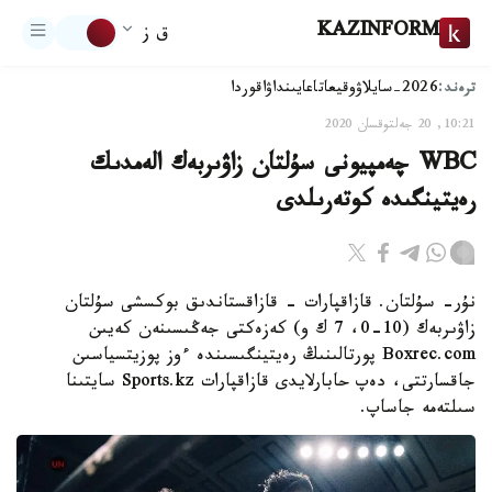
KAZINFORM
ق ز
ترەند:
2026-سايلاۋ
وقيعا
تاعايىنداۋ
اقوردا
10:21, 20 جەلتوقسان 2020
WBC چەمپيونى سۇلتان زاۋىربەك الەمدىك
رەيتينگىدە كوتەرىلدى
نۇر- سۇلتان. قازاقپارات - قازاقستاندىق بوكسشى سۇلتان
زاۋىربەك (10-0، 7 ك و) كەزەكتى جەڭىسىنەن كەيىن
Boxrec.com پورتالىنىڭ رەيتينگىسىندە ءوز پوزيتسياسىن
جاقسارتتى، دەپ حابارلايدى قازاقپارات Sports.kz سايتىنا
سىلتەمە جاساپ.