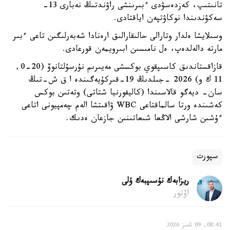
تانىتىپ، كەزدەسۋدى ءبىرىنشى راۋندتىڭ نەبارى 13-
سەكۋندىندا نوكاۋتپەن اياقتادى.
وسىلايشا ەلدار وتارالى حالىقارالىق ارەنادا شەبەرلىگىن تاعى ءبىر
مارتە دالەلدەپ، ەل نامىسىن ابىرويمەن قورعادى.
قازاقستاندىق كاسىپقوي بوكسشى مەيىرىم نۇرسۇلتانوۆ (20-0,
11 ك و) 2026 -جىلدىڭ 19-قىركۇيەگىندە ا ق ش-تىڭ
سان- ديەگو قالاسىندا (كاليفورنيا شتاتى) وتەتىن بوكس
كەشىندە ورتا سالماقتاعى WBC ۋاقىتشا الەم چەمپيونى اتاعى
ءۇشىن شارشى الاڭعا شىعاتىنىن جازعان ەدىك.
سپورت
ريزابەك نۇسىپبەك ۇلى
اۆتور
08:41, 09 تامىز 2026