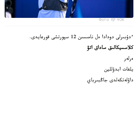
Фото: ҚР ҰОК
ءدۇبىرلى دودادا ەل نامىسىن 12 سپورتشى قورعايدى.
كلاسسيكالىق ساداق اتۋ
ەرلەر
يلفات ابدۋللين
داۋلەتكەلدى جاڭبىرباي
داستان كارىموۆ
ايەلدەر
الەكساندرا زەمليانوۆا
مەدينا مۇرات
ساميرا جۇماعۇلوۆا