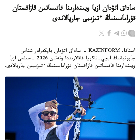
ساداق اتۋدان ازيا ويىندارىنا قاتىساتىن قازاقستان
قۇراماسىنىڭ ءتىزىمى جاريالاندى
استانا. KAZINFORM - ساداق اتۋدان باپكەرلەر شتابى
جاپونيانىڭ ايچي-ناگويا قالالارىندا وتەتىن 2026 -جىلعى ازيا
ويىندارىنا قاتىساتىن قازاقستان قۇراماسىنىڭ ءتىزىمىن جاريالادى.