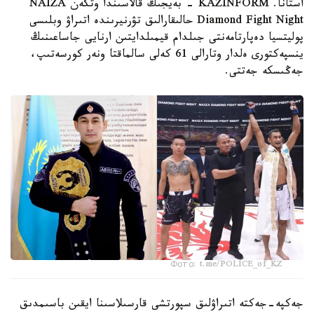
استانا. KAZINFORM - بەيجىڭ قالاسىندا وتكەن NAIZA
Diamond Fight Night حالىقارالىق تۋرنيرىندە اتىراۋ وبلىسى
پوليتسيا دەپارتامەنتى جىلدام قيمىلدايتىن ارنايى جاساعىنىڭ
ينسپەكتورى ەلدار وتارالى 61 كەلى سالماقتا ونەر كورسەتىپ،
جەڭىسكە جەتتى.
Фото: t.me/POLICE_of_KZ
جەكپە-جەكتە اتىراۋلىق سپورتشى قارسىلاسىنا ايقىن باسىمدىق