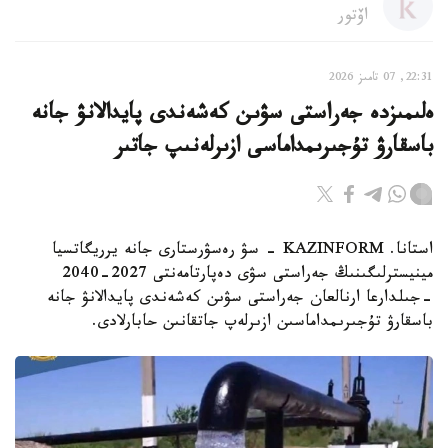
اۆتور
22:31, 07 تامىز 2026
ەلىمىزدە جەراستى سۋىن كەشەندى پايدالانۋ جانە
باسقارۋ تۇجىرىمداماسى ازىرلەنىپ جاتىر
استانا. KAZINFORM - سۋ رەسۋرستارى جانە يرريگاتسيا
مينيسترلىگىنىڭ جەراستى سۋى دەپارتامەنتى 2027-2040
-جىلدارعا ارنالعان جەراستى سۋىن كەشەندى پايدالانۋ جانە
باسقارۋ تۇجىرىمداماسىن ازىرلەپ جاتقانىن حابارلادى.