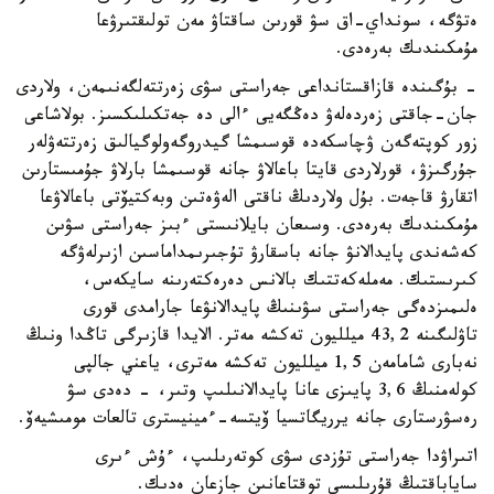
ەتۋگە، سونداي-اق سۋ قورىن ساقتاۋ مەن تولىقتىرۋعا
مۇمكىندىك بەرەدى.
- بۇگىندە قازاقستانداعى جەراستى سۋى زەرتتەلگەنىمەن، ولاردى
جان-جاقتى زەردەلەۋ دەڭگەيى ءالى دە جەتكىلىكسىز. بولاشاعى
زور كوپتەگەن ۋچاسكەدە قوسىمشا گيدروگەولوگيالىق زەرتتەۋلەر
جۇرگىزۋ، قورلاردى قايتا باعالاۋ جانە قوسىمشا بارلاۋ جۇمىستارىن
اتقارۋ قاجەت. بۇل ولاردىڭ ناقتى الەۋەتىن وبەكتيۆتى باعالاۋعا
مۇمكىندىك بەرەدى. وسىعان بايلانىستى ءبىز جەراستى سۋىن
كەشەندى پايدالانۋ جانە باسقارۋ تۇجىرىمداماسىن ازىرلەۋگە
كىرىستىك. مەملەكەتتىك بالانس دەرەكتەرىنە سايكەس،
ەلىمىزدەگى جەراستى سۋىنىڭ پايدالانۋعا جارامدى قورى
تاۋلىگىنە 43,2 ميلليون تەكشە مەتر. الايدا قازىرگى تاڭدا ونىڭ
نەبارى شامامەن 1,5 ميلليون تەكشە مەترى، ياعني جالپى
كولەمنىڭ 3,6 پايىزى عانا پايدالانىلىپ وتىر، - دەدى سۋ
رەسۋرستارى جانە يرريگاتسيا ۆيتسە-ءمينيسترى تالعات مومىشيەۆ.
اتىراۋدا جەراستى تۇزدى سۋى كوتەرىلىپ، ءۇش ءىرى
ساياباقتىڭ قۇرىلىسى توقتاعانىن جازعان ەدىك.