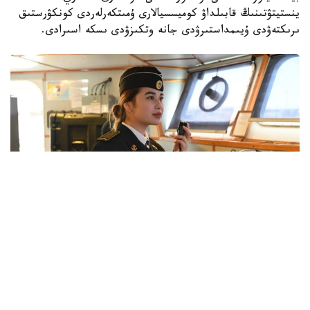
ينستيتۋتىنىڭ قابىلداۋ كوميسسيالارى ۇمىتكەرلەردى كونكۋرستىق
ىرىكتەۋدى ۇيىمداستىرۋدى جانە وتكىزۋدى ىسكە اسىرادى.
Фото: Қорғаныс министрлігі
بارلىق جوعارى اسكەري وقۋ ورىندارىندا كاسىبي-پسيحولوگيالىق
ىرىكتەۋ وتكىزىلدى. ۇمىتكەرلەر مەديسينالىق كۋالاندىرۋدان