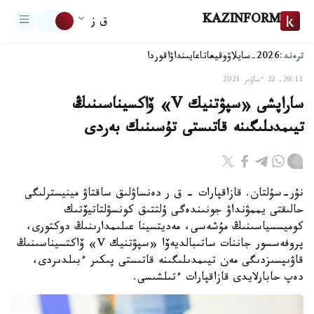
KAZINFORM
ق ز
ترەند:
2026-سايلاۋ
وقيعا
تاعايىنداۋ
اقوردا
20:11, 22 ءساۋىر 2021
ساراپشى «سپۋتنيك V» ۆاكسيناسىنىڭ
تيىمدىلىگىنە قاتىستى تۇسىنىك بەردى
نۇر-سۇلتان. قازاقپارات - ق ر دەنساۋلىق ساقتاۋ مينيسترلىگى
حالىقتى يممۋنداۋ جونىندەگى ۇلتتىق كونسۋلتاتيۆتىك
كوميسسياسىنىڭ مۇشەسى، مەديتسينا عىلىمدارىنىڭ دوكتورى،
پروفەسسور جاننات ساتىبالديەۆا «سپۋتنيك V» ۆاكتسيناسىنىڭ
قاۋىپسىزدىگى مەن تيىمدىلىگىنە قاتىستى پىكىر ءبىلدىردى،
دەپ حابارلايدى قازاقپارات ءتىلشىسى.