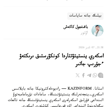
بيلىك جانە ساياسات
باقىتجول كاكەش
اۆتور
21:58, 07 تامىز 2026
اسكەري ينستيتۋتتاردا كونكۋرستىق ىرىكتەۋ
ءجۇرىپ جاتىر
استانا. KAZINFORM — راديوەلەكترونيكا جانە بايلانىس
اسكەري-ينجەنەرلىك ينستيتۋتىنىڭ، ساعادات نۇرماعامبەتوۆ
اتىنداعى قۇرلىق اسكەرلەرى اسكەري ينستيتۋتىنىڭ جانە تالعات
بيگەلدينوۆ اتىنداعى اۋە قورعانىسى كۇشتەرى اسكەري