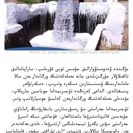
Фото: Су ресурстары және ирригация министрлігі
بۇگىندە ۆەدومستۆوارالىق جۇمىس توبى قۇرىلىپ، ساراپتامالىق
تالقىلاۋلار جۇرگىزىلدى جانە مەملەكەتتىك ورگاندار مەن سالا
ماماندارىنىڭ ۇسىنىستارىن ەسكەرە وتىرىپ، ەسكەرتۋلەر
پىسىقتالدى. الداعى كەزەڭدە تۇجىرىمداما جوباسىن جاريالاپ،
مۇددەلى مەملەكەتتىك ورگاندارمەن كەلىسۋ جوسپارلانىپ وتىر.
تۇجىرىمداما جەراستى سۋ رەسۋرستارىن باسقارۋدىڭ زاماناۋي
جۇيەسىن قالىپتاستىرۋعا باعىتتالعان. قۇجاتتى ىسكە اسىرۋ
جەراستى سۋىن يگەرۋ تيىمدىلىگىن ارتتىرۋعا، ەلدى مەكەندەر
مەن ەكونوميكا سالالارىن ۇتىمدى ءارى تۇراقتى سۋمەن قامتاماسىز