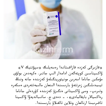
«قازىرگى كەزدە قازاقستاندا رەسەيلىك «سپۋتنيك V»
ۆاكسيناسىن كوپتەگەن ادامدار الىپ جاتىر. ەكپەدەن بولۋى
مۇمكىن جاناما اسەرىن مونيتورينگىلەۋ كەزىندە جانە ونىڭ
تيىمدىلىگىن زەرتتەۋ بارىسىندا الىنعان مالىمەتتەردى ەسكەرە
وتىرىپ، وسى ۆاكسينانى ەنگىزۋ كەزىندە كۇردەلى جاناما
رەاكسيالار بايقالمادى»، - دەدى ج. ساتىبالديەۆا ۆاكسينا
تاقىرىبىنا ارنالعان ونلاين تالقىلاۋ بارىسىندا.