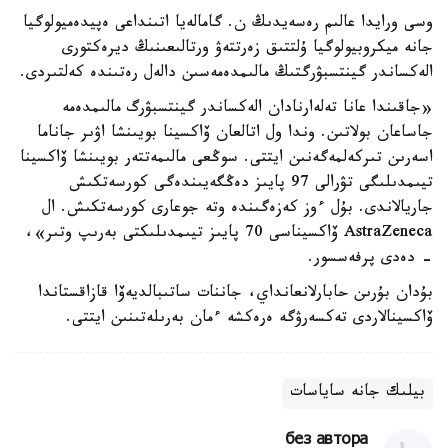
وسى ورايدا عالىم رەسەيدىڭ ن. گامالەيا اتىنداعى ەپيدەميولوگيا
جانە ميكروبيولوگيا ۇلتتىق زەرتتەۋ ورتالىعىنىڭ ديرەكتورى
الەكساندر گينتسبۋرگتىڭ مالىمدەمەسىن دالەل رەتىندە كەلتىردى.
«جاقىندا عانا تەلەارنادان الەكساندر گينتسبۋرگ مالىمدەمە
جاساعان بولاتىن. وندا ول اتالعان ۆاكسينا بويىنشا اۋىر جاناما
اسەرىن تىركەلمەگەنىن ايتتى. سوڭعى مالىمەتتەر بويىنشا ۆاكسينا
تيىمدىلىگى تۋرالى 97 پايىز دەڭگەيىندەگى كورسەتكىش
جاريالاندى. بۇل ءوز كەزەگىندە وتە جوعارى كورسەتكىش. ال
AstraZeneca ۆاكسيناسى 70 پايىز تيىمدىلىكتى بەرىپ وتىر»،
- دەدى پرفەسسور.
بۇدان بۇرىن حابارلانعانداي، جاننات ساتىبالديەۆا قازاقستاندا
ۆاكسينالاردى تەكسەرۋگە ەرەكشە ءمان بەرىلەتىنىن ايتتى.
بيلىك جانە ساياسات
без автора