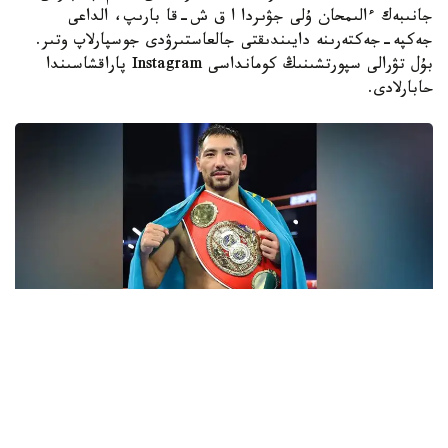
جانىبەك ءالىمحان ۇلى جۋىردا ا ق ش-قا بارىپ، الداعى
جەكپە-جەكتەرىنە دايىندىقتى جالعاستىرۋدى جوسپارلاپ وتىر.
بۇل تۋرالى سپورتشىنىڭ كومانداسى Instagram پاراقشاسىندا
حابارلادى.
فوتو: Top Rank
- ءبارى قايتا باستالادى. باستامامىز ءساتتى بولعان سياقتى.
قۇرمەتتى جانكۇيەرلەر، قولداۋلارىڭىزعا كوپ راقمەت!