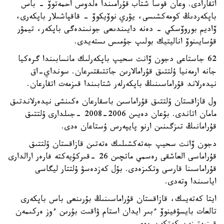
اتقارادى. وعان قوسا شتاب قۇرامىندا ەلدوس احمەتوۆ - باس
باپكەردىڭ كومەكشىسى، يۋري نوۆيكوۆ - قاقپاشىلار باپكەرى،
ۆاديم بوروۆسكي - دەنە دايىندىعى جونىندەگى باپكەر، تيمۋر
قۇسايىنوۆ اناليتيك بولىپ جۇمىس ىستەيدى.
62 جاستاعى دجون ۆانت سحيپ باپكەرلىك مانسابىندا گرەكيا
جانە ارمەنيا ۇلتتىق قۇرامالارىن جاتتىقتىرعان. سونداي-اق
نيدەرلاند قۇراماسىنىڭ باپكەرلەر شتابىندا قىزمەت اتقارعان.
ول قازاقستان ۇلتتىق قۇراماسىن باسقارعان ەكىنشى نيدەرلاندتىق
مامان اتاندى. بۇعان دەيىن 2006-2008 -جىلدارى ۇلتتىق
قۇرامانىڭ تىزگىنىن ارنو پايپەرس ۇستاعان ەدى.
دجون ۆانت سحيپ جەتەكشىلىك ەتەتىن قازاقستان ۇلتتىق
قۇراماسى العاشقى رەسمي ماتچىن 26 -قىركۇيەكتە فارەر ارالدارى
قۇراماسىنا قارسى وتكىزەدى. بۇل كەزدەسۋ ۇلتتار ليگاسى
اياسىندا وتەدى.
ايتا كەتەيىك، قازاقستان قۇراماسىنىڭ بۇرىنعى باس باپكەرى
تالعات بايسۋفينوۆ ءبىر ايدان استام ۋاقىت بۇرىن ءوز ەركىمەن