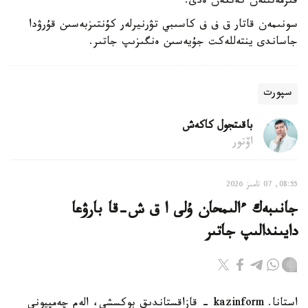
قىزمەتىنەن كەتكەن ەدى.
سونىمەن قاتار ق ف ف كاسىبي تۋرنيرلەر كۇنتىزبەسىن قۇرۋدا
جاساندى ينتەللەكت جۇيەسىن ەنگىزىپ جاتىر.
سپورت
باقىتجول كاكەش
اۆتور
08:55, 07 تامىز 2026
جانىبەك ءالىمحان ۇلى ا ق ش-قا بارۋعا
دايىندالىپ جاتىر
استانا. kazinform - قازاقستاندىق بوكسشى، الەم چەمپيونى