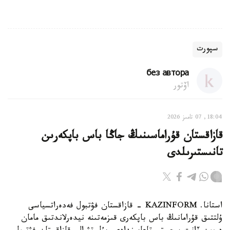
سپورت
без автора
اۆتور
18:04, 07 تامىز 2026
قازاقستان قۇراماسىنىڭ جاڭا باس باپكەرىن
تانىستىرىلدى
استانا. KAZINFORM - قازاقستان فۋتبول فەدەراتسياسى
ۇلتتىق قۇرامانىڭ باس باپكەرى قىزمەتىنە نيدەرلاندتىق مامان