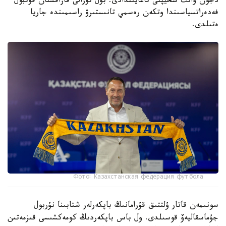
دجون ۆانت سحيپتى تاعايىندادى. بۇل تۋرالى قازاقستان فۋتبول
فەدەراتسياسىندا وتكەن رەسمي تانىستىرۋ راسىمىندە جاريا
ەتىلدى.
Фото: Казахстанская федерация футбола
سونىمەن قاتار ۇلتتىق قۇرامانىڭ باپكەرلەر شتابىنا نۇربول
جۇماسقاليەۆ قوسىلدى. ول باس باپكەردىڭ كومەكشىسى قىزمەتىن