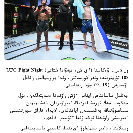
ول لاس- ۆەگاستا (ا ق ش، نيەۆادا شتاتى) UFC Fight Night
188 تۋرينرىندە ونەر كورسەتتى. وندا برازيليالىق رافاەل
الۆەسپەن (19-9) جۇدىرىقتاستى.
جەڭىل سالماقتاعى ايقاس ءۇش راۋندقا ەسەپتەلگەن. بۇل
جەكپە- جەك تورەشىلەردىڭ ءبىراۋىزدان شەشىمىمەن
ىسماعلوۆتىڭ جەڭىسىمەن اياقتالدى. الايدا، قازاق سپورتشىسى
ءبىرىنشى راۋندتا نوكداۋنعا ءتۇسىپ قالدى.
وسىلايشا، دامير ىسماعلوۆ ءوزىنىڭ كاسىبي مانسابىنداعى