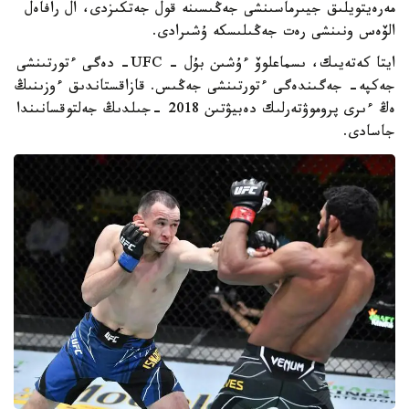
مەرەيتويلىق جيىرماسىنشى جەڭىسىنە قول جەتكىزدى، ال رافاەل
الۆەس ونىنشى رەت جەڭىلىسكە ۇشىرادى.
ايتا كەتەيىك، ىسماعلوۆ ءۇشىن بۇل - UFC- دەگى ءتورتىنشى
جەكپە- جەگىندەگى ءتورتىنشى جەڭىس. قازاقستاندىق ءوزىنىڭ
ەڭ ءىرى پروموۋتەرلىك دەبيۋتىن 2018 -جىلدىڭ جەلتوقسانىندا
جاسادى.