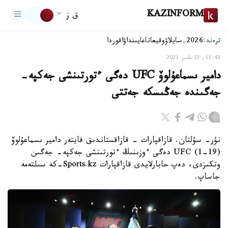
KAZINFORM
ق ز
ترەند:
2026-سايلاۋ
وقيعا
تاعايىنداۋ
اقوردا
11:45, 23 مامىر 2021
دامير ىسماعۇلوۆ UFC دەگى ءتورتىنشى جەكپە-
جەگىندە جەڭىسكە جەتتى
نۇر- سۇلتان. قازاقپارات - قازاقستاندىق فايتەر دامير ىسماعۇلوۆ
(19-1) UFC دەگى ءوزىنىڭ ءتورتىنشى جەكپە- جەگىن
وتكىزدى، دەپ حابارلايدى قازاقپارات Sports.kz-كە سىلتەمە
جاساپ.