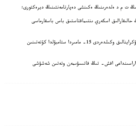
ىڭ ت م د ەلدەرىنىڭ ەكىنشى دەپارتامەنتىنىڭ ديرەكتورى؛
حالىقارالىق اسكەري ىنتىماقتاستىق باس باسقارماسى
بۇعان دەيىن دميتري پەسكوۆ رەسەي دەلەگاتسياسى ۋكراينالىق وكىلدەردى 15- مامىردا ستامبۋلدا كۇتەتىنىن
 اراسىنداعى اقش- تىڭ قاتىسۋىمەن وتەتىن شەشۋشى