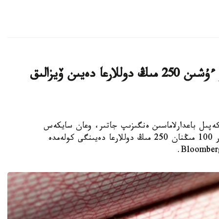
ا ق ش كەيبىر ءوتىنىش بەرۋشىلەر ءۇشىن 250 مىڭ دوللارعا دەيىن ۆيزالىق
ا ۆيزالىق كەپىل باعدارلاماسىن ەنگىزىپ جاتىر، وعان سايكەس
يمميگراتسيالىق ۆيزاعا كەيبىر ءوتىنىش بەرۋشىلەر 100 مىڭنان 250 مىڭ دوللارعا دەيىنگى كولەمدە