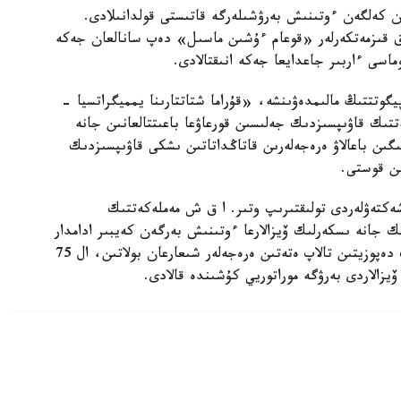
ان كەلگەن ءوتىنىش بەرۋشىلەرگە قاتىستى قولدانىلادى.
ىق قىزمەتكەرلەر «قوعام ءۇشىن ماسىل» دەپ سانالعان جەكە
ماسى ءاربىر جاعدايعا جەكە انىقتالادى.
گوتتتىڭ مالىمدەۋىنشە، «قۇراما شتاتتارىنا يمميگراتسيا -
تتىك قاۋىپسىزدىك جەلىسىن قورعاۋعا باعىتتالعانىن جانە
ىن باعالاۋ ەرەجەلەرىن قاتاڭداتاتىن ىشكى قاۋىپسىزدىك
ىن قوستى.
شەكتەۋلەردى تولىقتىرىپ وتىر. ا ق ش مەملەكەتتىك
ك جانە ىسكەرلىك ۆيزالارعا ءوتىنىش بەرگەن كەيبىر ادامدار
ءۇشىن 20 مىڭ ا ق ش دوللارىنا دەيىنگى كەپىلدىك دەپوزيتىن تالاپ ەتەتىن ەرەجەلەر شىعارعان بولاتىن، ال 75
 ۆيزالاردى بەرۋگە موراتوريي كۇشىندە قالادى.