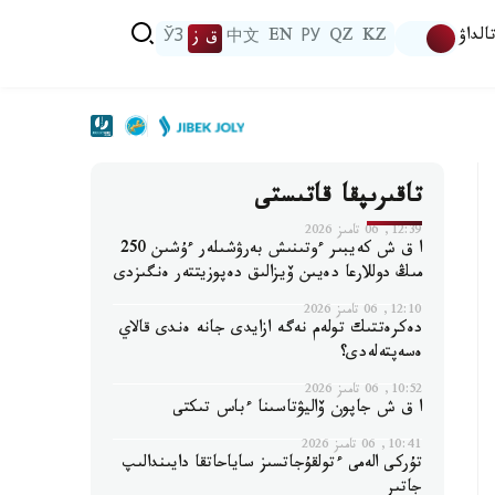
الداۋ
KZ
QZ
РУ
EN
中文
ق ز
ЎЗ
تاقىرىپقا قاتىستى
12:39, 06 تامىز 2026
ا ق ش كەيبىر ءوتىنىش بەرۋشىلەر ءۇشىن 250
مىڭ دوللارعا دەيىن ۆيزالىق دەپوزيتتەر ەنگىزدى
12:10, 06 تامىز 2026
دەكرەتتىك تولەم نەگە ازايدى جانە ەندى قالاي
ەسەپتەلەدى؟
10:52, 06 تامىز 2026
ا ق ش جاپون ۆاليۋتاسىنا ءباس تىكتى
10:41, 06 تامىز 2026
تۇركى الەمى ءتولقۇجاتسىز ساياحاتقا دايىندالىپ
جاتىر