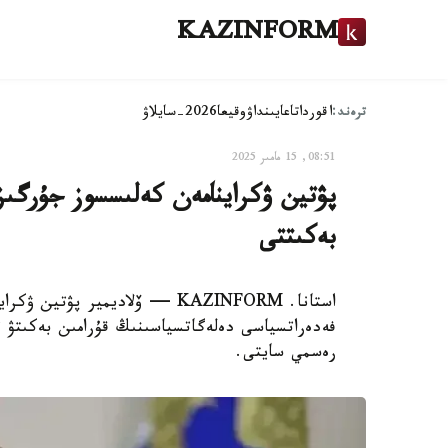
KAZINFORM
ترەند:
اقوردا
تاعايىنداۋ
وقيعا
2026-سايلاۋ
08:51, 15 مامىر 2025
پۋتين ۋكراينامەن كەلىسسوز جۇرگىز
بەكىتتى
استانا. KAZINFORM — ۆلاديمير 
فەدەراتسياسى دەلەگاتسياسىنىڭ قۇرامىن بەكىتۋ 
رەسمي سايتى.