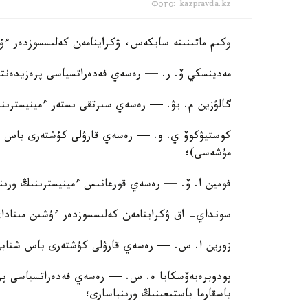
Фото: kazpravda.kz
وكىم ماتىنىنە سايكەس، ۋكراينامەن كەلىسسوزدەر ء
مەدينسكي ۆ. ر. — رەسەي فەدەراتسياسى پرەزيدەنت
گالۋزين م. يۋ. — رەسەي سىرتقى ىستەر ءمينيسترىنى
كوستيۋكوۆ ي. و. — رەسەي قارۋلى كۇشتەرى باس شت
مۇشەسى)؛
فومين ا. ۆ. — رەسەي قورعانىس ءمينيسترىنىڭ ورىنب
سونداي- اق ۋكراينامەن كەلىسسوزدەر ءۇشىن مىناداي 
زورين ا. س. — رەسەي قارۋلى كۇشتەرى باس شتابى ا
پودوبرەيەۆسكايا ە. س. — رەسەي فەدەراتسياسى پرە
باسقارما باستىعىنىڭ ورىنباسارى؛