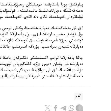
پيلوتتىق جوبا باستاپقىدا دومينيكان رەسپۋبليكاسىن
مەملەكەتتىك دەپارتامەنتتىڭ مالىمەتىنشە، كونسۋلد
تۇلعالاردان كەپىلدىك تالاپ ەتە الادى. كەپىلدىك سو
ا ق ش مەملەكەتتىك دەپارتامەنتىنىڭ وكىلى توممي پي
بۇل قۇقىق ەمەس، ارتىقشىلىق». ول باعدارلاما الەۋمە
ءوتىنىش بەرۋشىلەردىڭ قوعامدىق كومەككە تاۋەلدىلىگ
دەپارتامەنتىمەن بىرلەسىپ جۇزەگە اسىرىلىپ جاتقان
جاڭا باعدارلاما ترامپ اكىمشىلىگى ەنگىزگەن باسقا 
دەپارتامەنتى بۇعان دەيىن «ۆ» كاتەگوريالى تۋريستى
ەلدىڭ ازاماتتارىنا قاتىستى ءبىرقاتار يمميگراتسيالىق
الەم