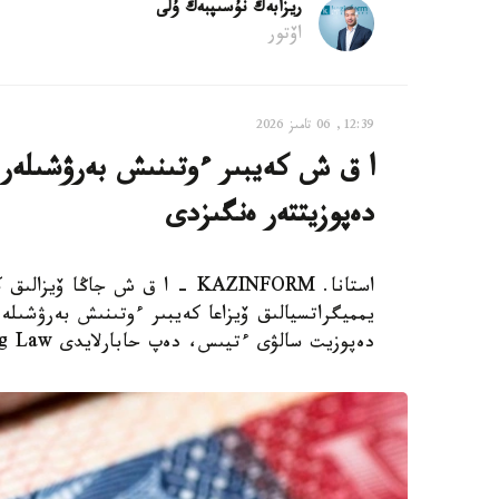
ريزابەك نۇسىپبەك ۇلى
اۆتور
12:39, 06 تامىز 2026
دەپوزيتتەر ەنگىزدى
استانا. KAZINFORM – ا ق ش جاڭ
دەپوزيت سالۋى ءتيىس، دەپ حابارلايدى Bloomberg Law.