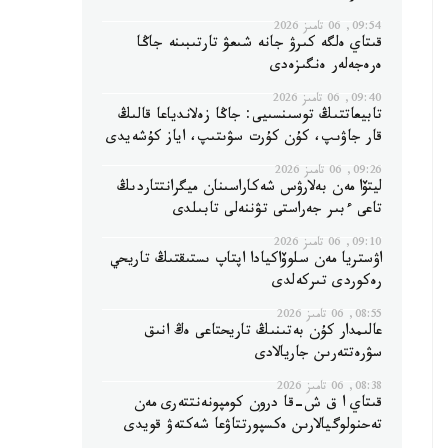
09:54, 06 تامىز 2026
قىتاي ەلگە كىرۋ جانە شىعۋ تارتىبىنە جاڭا
ەرەجەلەر ەنگىزەدى
09:40, 06 تامىز 2026
تابيعاتتىڭ توسىنسىيى: جاڭا زەلاندياعا قالىڭ
قار جاۋىپ، كۇن كۇرت سۋىتىپ، اياز كۇشەيدى
09:26, 06 تامىز 2026
ليتۆا مەن بەلارۋس شەكاراسىنان ميگرانتتاردىڭ
تاعى ءبىر جەراستى تۋننەلى تابىلدى
09:10, 06 تامىز 2026
اۋستريا مەن سلوۆاكيادا اپتاپ ىستىقتىڭ تاريحي
رەكوردى تىركەلدى
08:55, 06 تامىز 2026
عالىمدار كۇن بەتىنىڭ تاريحتاعى ەڭ انىق
سۋرەتتەرىن جاريالادى
08:38, 06 تامىز 2026
قىتاي ا ق ش-قا درون كومپونەنتتەرى مەن
تەحنولوگيالارىن ەكسپورتتاۋعا شەكتەۋ قويدى