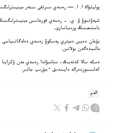
پوليشۋك ا. ا. — رەسەي سىرتقى ىستەر مينيسترلىگىن
شيەۆتسوۆ ۆ. ي. - رەسەي قورعانىس مينيسترلىگىنىڭ 
باستىعىنىڭ ورىنباسارى.
مالىمدەگەن بولاتىن.
ەسكە سالا كەتەيىك، ستامبۋلدا رەسەي مەن ۋكراينا
كەلىسسوزدەرگە دايىندىق ءجۇرىپ جاتىر.
الەم