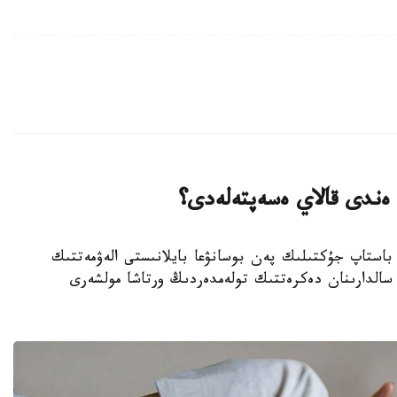
 ەندى قالاي ەسەپتەلەدى؟
رات - قازاقستاندا 2026 -جىلدان باستاپ جۇكتىلىك پەن بوسانۋعا بايلانىستى الەۋمەتتىك
سالدارىنان دەكرەتتىك تولەمدەردىڭ ورتاشا مولشەرى