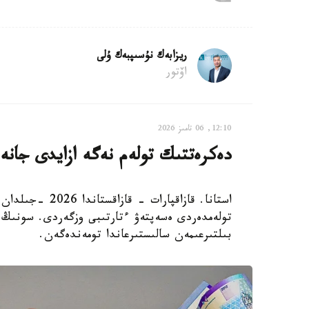
ريزابەك نۇسىپبەك ۇلى
اۆتور
12:10, 06 تامىز 2026
دەكرەتتىك تولەم نەگە ازايدى جانە
استانا. قازاقپا
تولەمدەردى ەسەپتەۋ ءتارتىبى وزگەردى. سونىڭ 
بىلتىرعىمەن سالىستىرعاندا تومەندەگەن.