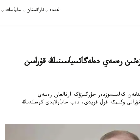
الەمدە
قازاقستان
ساياسات
ت
ەتىن رەسەي دەلەگاتسياسىنىڭ قۇرامىن
پۋتين ۋكراينامەن كەلىسسوزدەر جۇرگىزۋگە ارنالعان رەسەي
تۋرالى وكىمگە قول قويدى، دەپ حابارلايدى كرەملدىڭ