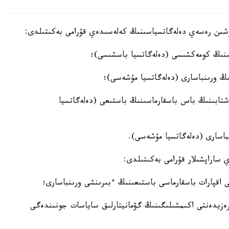
ۇشىن رەسەي دەلەگاتسياسىنىڭ كەلەسىدەي قۇرامى بەكىتىلدى:
ىنىڭ كومەكشىسى (دەلەگاتسيا باسشىسى)؛
ڭ ورىنباسارى (دەلەگاتسيا مۇشەسى)؛
ابىنىڭ باس باسقارماسىنىڭ باستىعى (دەلەگاتسيا
اسارى (دەلەگاتسيا مۇشەسى).
ساراپشىلار قۇرامى بەكىتىلدى:
قپارات باسقارماسى باستىعىنىڭ ءبىرىنشى ورىنباسارى؛
زيدەنتى اكىمشىلىگىنىڭ گۋمانيتارلىق ساياسات جونىندەگى