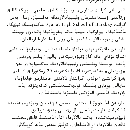
جيناعان تالاپكەرلەرگە بەرىلەدى.
تاعى التى گرانت «دارىن» رەسپۋبليكالىق عىلىمي- پراكتيكالىق
ورتالىعى ۇيىمداستىرعان وليمپيادالاردىڭ جەڭىمپازدارىنا، بەس
گرانت IQanat High School of Burabay مەكتەبىنىڭ فيزيكا،
ماتەماتيكا، بيولوگيا، حيميا جانە ينفورماتيكا پاندەرى بويىنشا
ىشكى وليمپيادالارىندا ءبىرىنشى ورىن العاندارعا ارنالعان.
دارىندى تالاپكەرلەردى قولداۋ ماقساتىندا س. وتەبايەۆ اتىنداعى
اتىراۋ مۇناي جانە گاز ۋنيۆەرسيتەتى جالپى ءبىلىم بەرەتىن
پاندەر بويىنشا وبلىستىق وليمپيادالاردىڭ جەڭىمپازدارى مەن
«زەردەلى» مەكتەپتەرىنىڭ تۇلەكتەرىنە 20 رەكتورلىق ءبىلىم
بەرۋ گرانتىن ءبولدى. گرانتتار تالانتتى جاستاردى قولداۋعا،
ساپالى جوعارى بىلىمگە قولجەتىمدىلىكتى كەڭەيتۋگە جانە
ولاردىڭ كاسىبي الەۋەتىن دامىتۋعا باعىتتالعان.
سارسەن امانجولوۆ اتىنداعى شىعىس قازاقستان ۋنيۆەرسيتەتىندە
12 گرانت قاراستىرىلعان. ال رۋدنىي يندۋستريالىق
ۋنيۆەرسيتەتىندە جەتىم بالالارعا، اتا-اناسىنىڭ قامقورلىعىنسىز
قالعان بالالارعا، از قامتىلعان، تولىق ەمەس جانە كوپبالالى