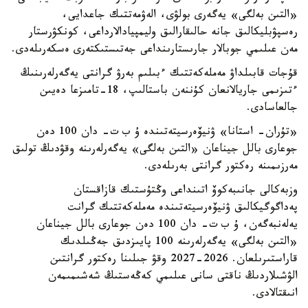
«التىن بەلگى» يەگەرى بولۋى، الەۋمەتتىك جاعدايى،
رەسپۋبليكالىق جانە حالىقارالىق وليمپيادالارداعى، كونكۋرستار
مەن عىلىمي جوبالار جارىستارىنداعى جەتىستىكتەرى ەسكەرىلەدى.
قۇجات قابىلداۋ مەملەكەتتىك ءبىلىم بەرۋ گرانتى يەگەرلەرىنىڭ
ءتىزىمى جاريالانعان كۇننەن باستالىپ، 18-تامىزعا دەيىن
جالعاسادى.
«تۇران- استانا» ۋنيۆەرسيتەتىندە ۇ ب ت- دان 100 دەن
جوعارى بالل جيناعان «التىن بەلگى» يەگەرلەرىنە وقۋدىڭ تولىق
مەرزىمىنە رەكتور گرانتى بەرىلەدى.
وزبەكالى جانىبەكوۆ اتىنداعى وڭتۇستىك قازاقستان
پەداگوگيكالىق ۋنيۆەرسيتەتىندە مەملەكەتتىك گرانت
يەلەنبەگەن، ۇ ب ت- دان 100 دەن جوعارى بالل جيناعان
«التىن بەلگى» يەگەرلەرىنە 100 پايىزدىق جەڭىلدىك
قاراستىرىلعان. 2026-2027 وقۋ جىلىنا رەكتور گرانتىن
الۋشىلاردىڭ ناقتى سانى عىلىمي كەڭەستىڭ شەشىمىمەن
انىقتالادى.