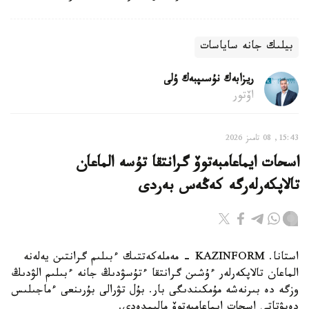
بيلىك جانە ساياسات
ريزابەك نۇسىپبەك ۇلى
اۆتور
15:43, 08 تامىز 2026
اسحات ايماعامبەتوۆ گرانتقا تۇسە الماعان
تالاپكەرلەرگە كەڭەس بەردى
استانا. KAZINFORM - مەملەكەتتىك ءبىلىم گرانتىن يەلەنە
الماعان تالاپكەرلەر ءۇشىن گرانتقا ءتۇسۋدىڭ جانە ءبىلىم الۋدىڭ
وزگە دە بىرنەشە مۇمكىندىگى بار. بۇل تۋرالى بۇرىنعى ءماجىلىس
دەپۋتاتى اسحات ايماعامبەتوۆ مالىمدەدى.