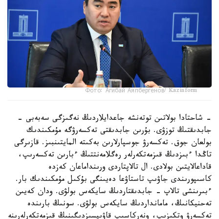
Фото: Агибай Аяпбергенов/ Kazinform
- شاحتادا بولاتىن توتەنشە جاعدايلاردىڭ نەگىزگى سەبەبى -
جابدىقتىڭ توزۋى. بۇرىن جابدىقتى تەكسەرۋگە مۇمكىندىك
بولعان جوق. تەكسەرۋ جوسپارلارىن بەكىتە المايتىنبىز. قازىرگى
تاڭدا ءبىزدىڭ قىزمەتكەرلەر رەگلامەنتتىڭ ءبارىن تەكسەرىپ،
قاداعالايتىن بولادى. ال تالاپتاردى ورىنداماعان كەزدە
كاسىپورىندى جاۋىپ تاستاۋعا دەيىنگى بۇكىل مۇمكىندىك بار.
ءبىرىنشى تالاپ - جابدىقتاردىڭ سايكەس بولۋى. ودان كەيىن
تەحنيكانىڭ، مامانداردىڭ سايكەس بولۋى. سونىڭ بارىندە
تەكسەرۋ وتكىزىپ، ونەركاسىپ قاۋىپسىزدىگىنىڭ قىزمەتكەرلەرىنە