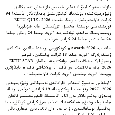
داۋلەت سەرىكبايەۆ اتىنداعى شىعىس قازاقستان تەحنيكالىق
ۋنيۆەرسيتەتىندە وزىندىك كونكۋرستىق باعدارلامالار اياسىندا 94
گرانت قاراستىرىلعان. ونىڭ ىشىندە EKTU QUIZ-2026
قورىتىندىسى بويىنشا جەتىسۋ، تۇركىستان جانە قىزىلوردا
وبلىستارىنىڭ مەكتەپ تۇلەكتەرىنە ءتورت جىلعا 24, ەكى جىلعا
24 جانە ءبىر جىلعا 24 گرانت بەرىلەدى.
«اقىلدى Awards 2026» كونكۋرسى بويىنشا «التىن بەلگىگە»
ۇمىتكەرلەرگە ءتورت جىلعا 18 گرانت بولىنگەن. قىرعىز
رەسپۋبليكاسىنىڭ مەكتەپ تۇلەكتەرىنە ارنالعان EKTU STAR
2026 جانە «eKTU- دى تاڭدا - بولاشاقتى تاڭدا» بايقاۋلارى
بويىنشا ءتورت جىلدىق ءتورت گرانت قاراستىرىلعان.
ءابىلقاس ساعىنوۆ اتىنداعى قاراعاندى تەحنيكالىق ۋنيۆەرسيتەتى
2026-2027 وقۋ جىلىنا رەكتوردىڭ 19 گرانتىن ءبولدى. ونىڭ
بەسەۋى جەتىم بالالار مەن اتا- اناسىنىڭ قامقورلىعىنسىز قالعان
جاستارعا، ۇشەۋى مەملەكەتتىك ءبىلىم بەرۋ گرانتى كونكۋرسىندا
جەڭىمپاز بولماعانىمەن، ۇ ب ت- دان 100-دەن جوعارى بالل