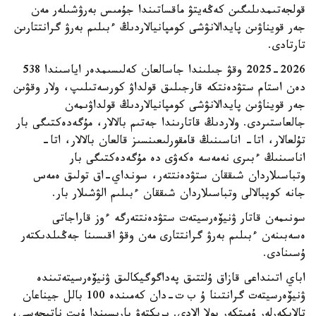
قولجەتىمدىلىگىن كەڭەيتۋ ماقساتىندا جۇمىس بەرۋشىلەر مەن
جەر قويناۋىن پايدالانۋشى كومپانيالاردىڭ ءبىلىم بەرۋ گرانتتارىن
تارتادى.
2025-2026 وقۋ جىلىندا جاسالعان كەلىسىمدەر اياسىندا 538
دەن استام ستۋدەنتكە قارجىلىق قولداۋ كورسەتىلىپ، ولار وقۋىن
جەر قويناۋىن پايدالانۋشى كومپانيالاردىڭ قولداۋىمەن
جالعاستىردى. ولاردىڭ قاتارىندا جەتىم بالالار، مۇگەدەكتىگى بار
تۇلعالار، اتا- اناسىنىڭ قامقورلىعىنسىز قالعان بالالار، اتا-
اناسىنىڭ ءبىرى نەمەسە ەكەۋى دە مۇگەدەكتىگى بار
وتباسىلاردان شىققان ستۋدەنتتەر، سونداي-اق تولىق ەمەس
جانە كوپبالالى وتباسىلاردان شىققان ءبىلىم الۋشىلار بار.
سونىمەن قاتار ۋنيۆەرسيتەت ستۋدەنتتەرگە ءوز قاراجاتى
ەسەبىنەن ءبىلىم بەرۋ گرانتتارى مەن وقۋ اقىسىنا جەڭىلدىكتەر
ۇسىنادى.
اباي اتىنداعى قازاق ۇلتتىق پەداگوگيكالىق ۋنيۆەرسيتەتىندە
ۋنيۆەرسيتەت گرانتىنا ۇ ب ت-دان كەمىندە 100 بالل جيناعان
تالاپكەرلەر ۇمىتكەر بولا الادى. ىرىكتەۋ بارىسىندا ۇبت ناتيجەسى،