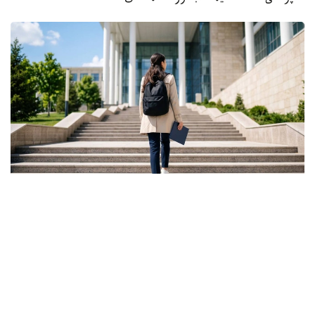
Фото: Ғылым және жоғары білім министрлігі
ونىڭ ايتۋىنشا، گرانت كونكۋرسىنىڭ ناتيجەسى تالاپكەر ءۇشىن
بارلىق مۇمكىندىك اياقتالدى دەگەندى بىلدىرمەيدى.
- باستىسى - ءالى دە گرانتتى جەڭىپ الۋعا مۇمكىندىك بار.
بىرىنشىدەن، اكىمدىكتەردىڭ گرانتتارى بار. بىرنەشە مىڭ