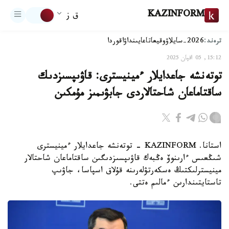
KAZINFORM
ق ز
ترەند:
2026-سايلاۋ
وقيعا
تاعايىنداۋ
اقوردا
15:12, 05 اقپان 2025
توتەنشە جاعدايلار ءمينيسترى: قاۋىپسىزدىك
ساقتاماعان شاحتالاردى جابۋىمىز مۇمكىن
استانا. KAZINFORM - توتەنشە جاعدايلار ءمينيسترى
شىڭعىس ءارىنوۆ ەڭبەك قاۋىپسىزدىگىن ساقتاماعان شاحتالار
مينيسترلىكتىڭ ەسكەرتۋلەرىنە قۇلاق اسپاسا، جاۋىپ
تاستايتىندارىن ءمالىم ەتتى.