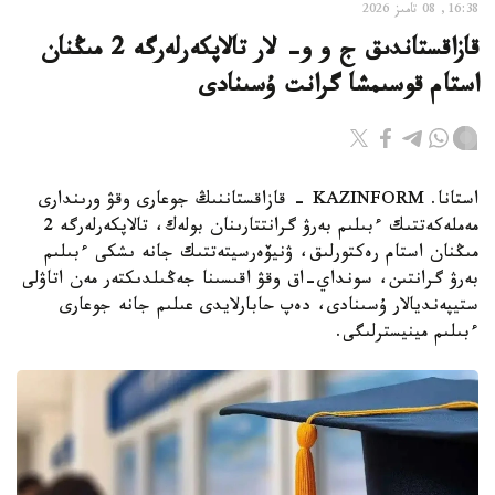
16:38, 08 تامىز 2026
قازاقستاندىق ج و و- لار تالاپكەرلەرگە 2 مىڭنان
استام قوسىمشا گرانت ۇسىنادى
استانا. KAZINFORM - قازاقستاننىڭ جوعارى وقۋ ورىندارى
مەملەكەتتىك ءبىلىم بەرۋ گرانتتارىنان بولەك، تالاپكەرلەرگە 2
مىڭنان استام رەكتورلىق، ۋنيۆەرسيتەتتىك جانە ىشكى ءبىلىم
بەرۋ گرانتىن، سونداي-اق وقۋ اقىسىنا جەڭىلدىكتەر مەن اتاۋلى
ستيپەنديالار ۇسىنادى، دەپ حابارلايدى عىلىم جانە جوعارى
ءبىلىم مينيسترلىگى.