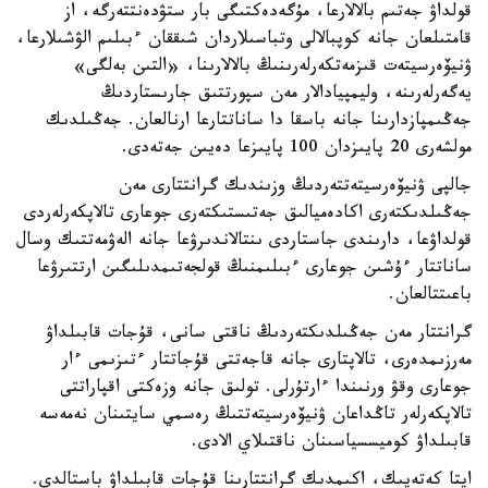
قولداۋ جەتىم بالالارعا، مۇگەدەكتىگى بار ستۋدەنتتەرگە، از
قامتىلعان جانە كوپبالالى وتباسىلاردان شىققان ءبىلىم الۋشىلارعا،
ۋنيۆەرسيتەت قىزمەتكەرلەرىنىڭ بالالارىنا، «التىن بەلگى»
يەگەرلەرىنە، وليمپيادالار مەن سپورتتىق جارىستاردىڭ
جەڭىمپازدارىنا جانە باسقا دا ساناتتارعا ارنالعان. جەڭىلدىك
مولشەرى 20 پايىزدان 100 پايىزعا دەيىن جەتەدى.
جالپى ۋنيۆەرسيتەتتەردىڭ وزىندىك گرانتتارى مەن
جەڭىلدىكتەرى اكادەميالىق جەتىستىكتەرى جوعارى تالاپكەرلەردى
قولداۋعا، دارىندى جاستاردى ىنتالاندىرۋعا جانە الەۋمەتتىك وسال
ساناتتار ءۇشىن جوعارى ءبىلىمنىڭ قولجەتىمدىلىگىن ارتتىرۋعا
باعىتتالعان.
گرانتتار مەن جەڭىلدىكتەردىڭ ناقتى سانى، قۇجات قابىلداۋ
مەرزىمدەرى، تالاپتارى جانە قاجەتتى قۇجاتتار ءتىزىمى ءار
جوعارى وقۋ ورنىندا ءارتۇرلى. تولىق جانە وزەكتى اقپاراتتى
تالاپكەرلەر تاڭداعان ۋنيۆەرسيتەتتىڭ رەسمي سايتىنان نەمەسە
قابىلداۋ كوميسسياسىنان ناقتىلاي الادى.
ايتا كەتەيىك، اكىمدىك گرانتتارىنا قۇجات قابىلداۋ باستالدى.