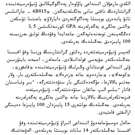
الكەي مارعۇلان اتىنداعى پاۆلودار پەداگوگيكالىق ۋنيۆەرسيتەتىندە
گرانتتاردىڭ ناقتى سانى بەلگىلەنبەگەن. «6B015 - جاراتىلىس
تانۋ پاندەرى بويىنشا پەداگوگتەردى دايارلاۋ» باعىتىنا تۇسكەن
«التىن بەلگى» يەگەرلەرىنە GPA كورسەتكىشىن 3,5
دەڭگەيىنەن تومەندەتپەگەن جاعدايدا وقۋدىڭ تولىق مەرزىمىنە
100 پايىزدىق جەڭىلدىك بەرىلەدى.
كەيبىر ۋنيۆەرسيتەتتەردە رەكتور گرانتتارىنىڭ ورنىنا وقۋ اقىسىنا
جەڭىلدىكتەر جۇيەسى قولدانىلادى. ماسەلەن، احمەت بايتۇرسىن
ۇلى اتىنداعى قوستاناي وڭىرلىك ۋنيۆەرسيتەتىندە «قامقور»،
«كومەك»، «جاردەم» جانە «زەرەك» جەڭىلدىكتەرى بار. ولار
جەتىم بالالارعا، مۇگەدەكتىگى بار ستۋدەنتتەرگە، ءبىر وتباسىنان
قاتار ءبىلىم الىپ جاتقان ستۋدەنتتەرگە، ۋنيۆەرسيتەت
قىزمەتكەرلەرىنىڭ بالالارىنا جانە «التىن بەلگى» يەگەرلەرىنە
بەرىلەدى. جەڭىلدىك مولشەرى 15 پايىزدان 100 پايىزعا دەيىنگى
ارالىقتى قامتيدى.
حالەل دوسمۇحامەدوۆ اتىنداعى اتىراۋ ۋنيۆەرسيتەتىندە وقۋ
اقىسىنا جەڭىلدىكتەر 14 سانات بويىنشا بەرىلەدى. الەۋمەتتىك