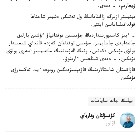
ۇيعارىم، - دەدى.
مينيستر ازىرگە زاڭنامانىڭ ول تەتىگى ەشبىر شاحتاعا
قولدانىلماعانىن ايتتى.
- ءبىز كاسىپورىنداردىڭ جۇمىسىن توقتاتپاۋ ءۇشىن بارلىق
جاعدايدى جاسايمىز. جۇمىس توقتاعان كەزدە قانداي شىعىندار
بولۋى مۇمكىن ەكەنىن، ونىڭ الەۋمەتتىك جاعىمسىز اسەرى بولۋى
مۇمكىن، - دەدى شىڭعىس ءارىنوۆ.
قازاقستان شاحتالارىنىڭ قاۋىپسىزدىگىن روبوت ءيت تەكسەرۋى
مۇمكىن.
بيلىك جانە ساياسات
كۇنسۇلتان وتارباي
اۆتور