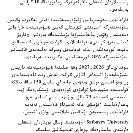
وتباسىلاردان شىققان تالاپكەرلەرگە رەكتوردىڭ 10 گرانتى
بەرىلەدى.
قاراعاندى يندۋستريالىق ۋنيۆەرسيتەتىندە اقىلى نەگىزدە وقيتىن
ستۋدەنتتەرگە ءبىرىنشى كۋرستان كەيىن ۋنيۆەرسيتەت قاراجاتى
ەسەبىنەن وقۋىن جالعاستىرۋعا مۇمكىندىك بەرەتىن «قاريۋ
ءبىلىم بەرۋ گرانتى» قولدانىلادى. گرانت جوعارى اكادەميالىق
ناتيجە كورسەتكەن جانە قوعامدىق ومىرگە بەلسەندى قاتىساتىن
ستۋدەنتتەرگە GPA كورسەتكىشى نەگىزىندە بەرىلەدى.
سونداي-اق 2026-2027 وقۋ جىلىندا ۋنيۆەرسيتەتتە ناريمان
يشمۇحامەدوۆ اتىنداعى اتاۋلى گرانت العاش رەت تاعايىندالدى.
ول وقۋ اقىسىن تولىق وتەۋدى جانە اي سايىن 150 مىڭ تەڭگە
كولەمىندە ستيپەنديا تولەۋدى كوزدەيدى. ۇمىتكەردىڭ ۇبت
ناتيجەسى كەمىندە 75 بالل بولۋى، باسىم ءبىلىم بەرۋ
باعدارلاماسىنا ءتۇسۋى جانە تەمىرتاۋ قالاسىمەن نەمەسە
قاراعاندى وبلىسىمەن اۋماقتىق بايلانىسى بولۋى ءتيىس.
Satbayev University الەۋمەتتىك وسال توپتاردان شىققان
دارىندى جاستاردىڭ جوعارى تەحنيكالىق بىلىمگە