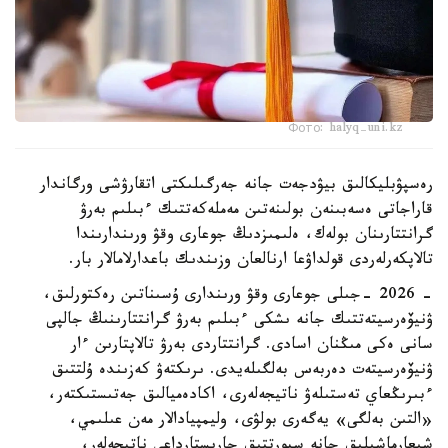
Фото: halyq-uni.kz
رەسپۋبليكالىق بيۋدجەت جانە جەرگىلىكتى اتقارۋشى ورگاندار
قاراجاتى ەسەبىنەن بولىنەتىن مەملەكەتتىك ءبىلىم بەرۋ
گرانتتارىنان بولەك، ەلىمىزدىڭ جوعارى وقۋ ورىندارىندا
تالاپكەرلەردى قولداۋعا ارنالعان وزىندىك باعدارلامالار بار.
- 2026 -جىلى جوعارى وقۋ ورىندارى ۇسىناتىن رەكتورلىق،
ۋنيۆەرسيتەتتىك جانە ىشكى ءبىلىم بەرۋ گرانتتارىنىڭ جالپى
سانى ەكى مىڭنان اسادى. گرانتتاردى بەرۋ تالاپتارىن ءار
ۋنيۆەرسيتەت دەربەس بەلگىلەيدى. ىرىكتەۋ كەزىندە ۇلتتىق
ءبىرىڭعاي تەستىلەۋ ناتيجەلەرى، اكادەميالىق جەتىستىكتەر،
«التىن بەلگى» يەگەرى بولۋى، وليمپيادالار مەن عىلىمي،
شىعارماشىلىق جانە سپورتتىق جارىستارداعى ناتيجەلەر،