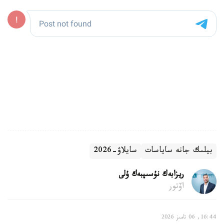
بيلىك جانە ساياسات
سايلاۋ-2026
ريزابەك نۇسىپبەك ۇلى
اۆتور
16:44, 06 تامىز 2026