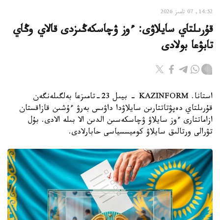
14:52, 07 تامىز 2026
قۇرىلتاي سايلاۋى: ءوز ۋچاسكەڭىزدى قالاي وڭاي
تابۋعا بولادى
استانا. KAZINFORM - بيىل 23-تامىزعا بەلگىلەنگەن
قۇرىلتاي دەپۋتاتتارىن سايلاۋدا داۋىس بەرۋ ءۇشىن قازاقستان
ازاماتتارى ءوز سايلاۋ ۋچاسكەسىن الدىن الا بىلە الادى. بۇل
تۋرالى ورتالىق سايلاۋ كوميسسياسى حابارلادى.