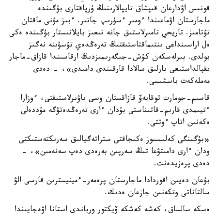
قونىس اۋدارعان قىپشاق تايپالارىنىڭ ۇرپاقتارى بۇگىندە
ماجارستان اۋماعىندا ءومىر ءسۇرىپ جاتىر. ءبىز مۇنى ماقتان
تۇتامىز. تاريحي تامىرلاستىق جانە تىعىز بايلانىستار بۇگىندە ەكى
ەل اراسىنداعى ىنتىماقتاستىقتىڭ تەرەڭدەي تۇسۋىنە نەگىز
بولدى. بىرلەسكەن كۇش-جىگەرىمىزدىڭ ارقاسىندا قازاق-ماجار
ىقپالداستىعى بارلىق سالادا قارقىندى دامىدى»، - دەدى
مەملەكەت باسشىسى.
قاسىم-جومارت توقايەۆ قازاقستان وسى باۋىرلاستىقتى، ءوزارا
ءتيىمدى قارىم-قاتىناستى بۇدان ءارى تەرەڭدەتۋگە مۇددەلى
ەكەنىن اتاپ ءوتتى.
«بۇگىنگى كەلىسسوز ەكىجاقتى ستراتەگيالىق سەرىكتەستىكتى
ودان ءارى دامىتۋعا تىڭ سەرپىن بەرەدى دەپ سەنەمىن»، -
دەدى پرەزيدەنت.
بۇعان دەيىن اقوردادا ماجارستان پرەمەر-ءمينيسترىن قارسى الۋ
سالتاناتى وتكەنىن جازعان ەدىك.
ەسكە سالساق، كەشە كەشكە ۆيكتور ورباندى استانا اۋەجايىندا