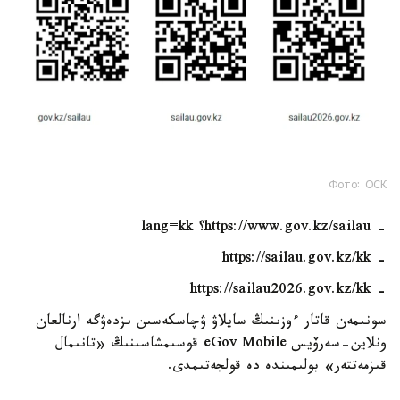
Фото: ОСК
- https://www.gov.kz/sailau؟ lang=kk
- https://sailau.gov.kz/kk
- https://sailau2026.gov.kz/kk
سونىمەن قاتار ءوزىنىڭ سايلاۋ ۋچاسكەسىن ىزدەۋگە ارنالعان
ونلاين-سەرۆيس eGov Mobile قوسىمشاسىنىڭ «تانىمال
قىزمەتتەر» بولىمىندە دە قولجەتىمدى.