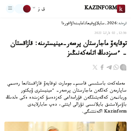
KAZINFORM
ق ز
ترەند:
2026-سايلاۋ
وقيعا
تاعايىنداۋ
اقوردا
12:56, 02 قاراشا 2023
توقايەۆ ماجارستان پرەمەر-مينيسترىنە: قازاقستان
- ءسىزدىڭ اتامەكەنىڭىز
مەملەكەت باسشىسى قاسىم-جومارت توقايەۆ قازاقستانعا رەسمي
ساپارمەن كەلگەن ماجارستان پرەمەر- ءمينيسترى ۆيكتور
وربانمەن كەڭەيتىلگەن قۇرامداعى كەزدەسۋ كەزىندە ەكى ەلدىڭ
باۋىرلاستىق بايلانىسى تۋرالى ايتتى، دەپ حابارلايدى
Kazinform اگەنتتىگى.