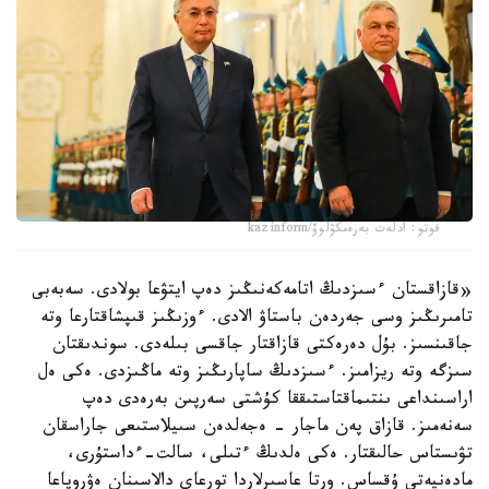
فوتو: ادلەت بەرەمكۋلوۆ/kazinform
«قازاقستان ءسىزدىڭ اتامەكەنىڭىز دەپ ايتۋعا بولادى. سەبەبى
تامىرىڭىز وسى جەردەن باستاۋ الادى. ءوزىڭىز قىپشاقتارعا وتە
جاقىنسىز. بۇل دەرەكتى قازاقتار جاقسى بىلەدى. سوندىقتان
سىزگە وتە ريزامىز. ءسىزدىڭ ساپارىڭىز وتە ماڭىزدى. ەكى ەل
اراسىنداعى ىنتىماقتاستىققا كۇشتى سەرپىن بەرەدى دەپ
سەنەمىز. قازاق پەن ماجار - ەجەلدەن سىيلاستىعى جاراسقان
تۋىستاس حالىقتار. ەكى ەلدىڭ ءتىلى، سالت-ءداستۇرى،
مادەنيەتى ۇقساس. ورتا عاسىرلاردا تورعاي دالاسىنان ەۋروپاعا