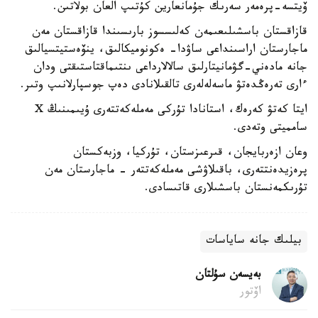
ۆيتسە-پرەمەر سەرىك جۇمانعارين كۇتىپ العان بولاتىن.
قازاقستان باسشىلىعىمەن كەلىسسوز بارىسىندا قازاقستان مەن
ماجارستان اراسىنداعى ساۋدا- ەكونوميكالىق، ينۆەستيتسيالىق
جانە مادەني-گۋمانيتارلىق سالالارداعى ىنتىماقتاستىقتى ودان
ءارى تەرەڭدەتۋ ماسەلەلەرى تالقىلانادى دەپ جوسپارلانىپ وتىر.
ايتا كەتۋ كەرەك، استانادا تۇركى مەملەكەتتەرى ۇيىمىنىڭ X
سامميتى وتەدى.
وعان ازەربايجان، قىرعىزستان، تۇركيا، وزبەكستان
پرەزيدەنتتەرى، باقىلاۋشى مەملەكەتتەر - ماجارستان مەن
تۇرىكمەنستان باسشىلارى قاتىسادى.
بيلىك جانە ساياسات
بەيسەن سۇلتان
اۆتور