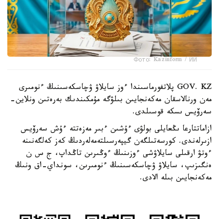
Фото: Kazinform / ИИ
GOV. KZ پلاتفورماسىندا ءوز سايلاۋ ۋچاسكەسىنىڭ ءنومىرى
مەن ورنالاسقان مەكەنجايىن بىلۋگە مۇمكىندىك بەرەتىن ونلاين-
سەرۆيس ىسكە قوسىلدى.
ازاماتتارعا ىڭعايلى بولۋى ءۇشىن ءبىر مەزەتتە ءۇش سەرۆيس
ازىرلەندى. كورسەتىلگەن گيپەرسىلتەمەلەردىڭ كەز كەلگەنىنە
ءوتۋ ارقىلى سايلاۋشى ءوزىنىڭ ءوڭىرىن تاڭداپ، ج س ن
ەنگىزىپ، سايلاۋ ۋچاسكەسىنىڭ ءنومىرىن، سونداي-اق ونىڭ
مەكەنجايىن بىلە الادى.