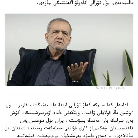
مالىمدەدى. بۇل تۋرالى انادولۋ اگەنتتىگى جازدى.
Фото: Анадолу
- ادامدار كەلىسىمگە كەلۋ تۋرالى ايتقاندا، مەنىڭشە، قازىر - ول
ءۇشىن ەڭ قولايلى ۋاقىت. ويتكەنى ەلدە اۋىزبىرشىلىك، كۇش
پەن بىرلىك بار. مەنىڭ بىلۋىمشە، يران بۇل سوعىس پەن
قاقتىعىستان جەڭىمپاز ءارى قۋاتتى مەملەكەت رەتىندە شىققان ەل
سانالادى، - دەدى ماسۋد پەزەشكيان پرەزيدەنت قىزمەتىنە