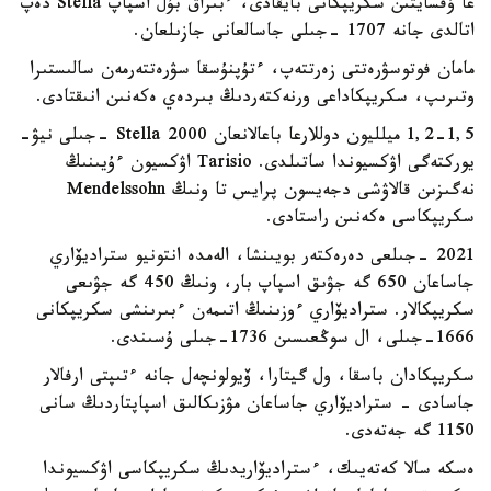
عا ۇقسايتىن سكريپكانى بايقادى، ءبىراق بۇل اسپاپ Stella دەپ
اتالدى جانە 1707 -جىلى جاسالعانى جازىلعان.
مامان فوتوسۋرەتتى زەرتتەپ، ءتۇپنۇسقا سۋرەتتەرمەن سالىستىرا
وتىرىپ، سكريپكاداعى ورنەكتەردىڭ بىردەي ەكەنىن انىقتادى.
1,2-1,5 ميلليون دوللارعا باعالانعان Stella 2000 -جىلى نيۋ-
يوركتەگى اۋكسيوندا ساتىلدى. Tarisio اۋكسيون ءۇيىنىڭ
نەگىزىن قالاۋشى دجەيسون پرايس تا ونىڭ Mendelssohn
سكريپكاسى ەكەنىن راستادى.
2021 -جىلعى دەرەكتەر بويىنشا، الەمدە انتونيو ستراديۆاري
جاساعان 650 گە جۋىق اسپاپ بار، ونىڭ 450 گە جۋىعى
سكريپكالار. ستراديۆاري ءوزىنىڭ اتىمەن ءبىرىنشى سكريپكانى
1666-جىلى، ال سوڭعىسىن 1736-جىلى ۇسىندى.
سكريپكادان باسقا، ول گيتارا، ۆيولونچەل جانە ءتىپتى ارفالار
جاسادى - ستراديۆاري جاساعان مۋزىكالىق اسپاپتاردىڭ سانى
1150 گە جەتەدى.
ەسكە سالا كەتەيىك، ءستراديۆاريدىڭ سكريپكاسى اۋكسيوندا