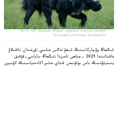
Фото: ҚХР Шыңжаң Өндіріс-құрылыс корпусы (ШӨҚК)
Қоғамдық қауіпсіздік басқармасы
شىڭجاڭ وۆچاركاسىنىڭ شىعۋ تەگىن عىلىمي تۇرعىدان ناقتىلاۋ
ماقساتىندا 2025 -جىلعى تامىزدا شىڭجاڭ ساياسي-قۇقىق
ينستيتۋتىنىڭ باس بولۋىمەن قىتاي عىلىم اكادەمياسىنىڭ كۋنمين
زوولوگيا ينستيتۋتى جانە شوقك قىزمەتتىك يتتەر ورتالىعى
بىرلەسىپ، «شىڭجاڭ وۆچاركاسىنىڭ تۇقىمدىق تازالىعىن ساقتاۋ
جانە ولاردى قىزمەتتىك يت رەتىندە ىرىكتەۋدىڭ نەگىزگى
تەحنولوگيالارىن ازىرلەۋ مەن قولدانۋ» جوباسىن ىسكە قوسقان
بولاتىن.
جۋىردا اتالعان جوبا اياسىندا جۇرگىزىلگەن نەگىزگى گەنومدىق
زەرتتەۋدىڭ ناتيجەلەرى جاريالاندى. ميلليونداعان مۋتاتسيا