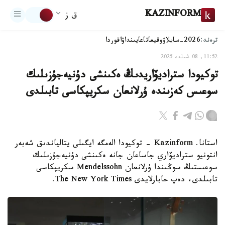
KAZINFORM
ق ز
ترەند:
2026-سايلاۋ
وقيعا
تاعايىنداۋ
اقوردا
11:52, 08 شىلدە 2025
توكيودا ستراديۆاريدىڭ ەكىنشى دۇنيەجۇزىلىك
سوعىس كەزىندە ۇرلانعان سكريپكاسى تابىلدى
استانا. Kazinform - توكيودا الەمگە ايگىلى يتالياندىق شەبەر
انتونيو ستراديۆاري جاساعان جانە ەكىنشى دۇنيەجۇزىلىك
سوعىستىڭ سوڭىندا ۇرلانعان Mendelssohn سكريپكاسى
تابىلدى، دەپ حابارلايدى The New York Times.