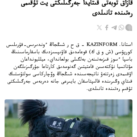
قازاق توبەتى قىتايدا جەرگىلىكتى يت تۇقىمى
رەتىندە تانىلدى
استانا. KAZINFORM – ق ح ر شىڭجاڭ ءوندىرىس-قۇرىلىس
كورپۋسى (ش و ق ك) قوعامدىق قاۋىپسىزدىك باسقارماسىنىڭ
باسپا ءسوز قىزمەتىنەن بەلگىلى بولعانداي، ميلليونداعان
مۋتاتسيا نۇكتەسىن قامتيتىن گەنومدىق كارتاعا جۇرگىزىلگەن
اۋقىمدى زەرتتەۋ ناتيجەسىندە شىڭجاڭ وۆچاركاسى سولتۇستىك
قىتاي وڭىرىندە قالىپتاسقان بايىرعى جانە دەربەس جەرگىلىكتى
تۇقىم رەتىندە تانىلدى.