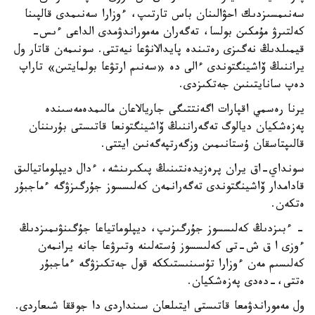
سەنىمسىزدىك احۋالىنان باس تارتىپ، ءوزارا سەنىمدى قالپىنا
كەلتىرۋ مۇمكىن بولسا، تەگەران مەموراندۋمدى الداعى ءىس-
قيمىلدىڭ نەگىزى رەتىندە پايدالانۋعا نيەتتى. سونىمەن قاتار ول
يراننىڭ ۆاشينگتوندى ءالى دە «سەنىم ارتۋعا بولمايتىن» تاراپ
دەپ سانايتىنىن جەتكىزدى.
يرنا رەسمي اقپارات اگەنتتىگى جاريالاعان مالىمدەمەسىندە
پەزەشكيان ديالوگ تەگەراننىڭ ۆاشينگتونعا قاتىستى بۇرىننان
قالىپتاسقان ۇستانىمىن وزگەرتپەگەنىن ايتتى.
سونداي-اق يران پرەزيدەنتىنىڭ پىكىرىنشە، ءدال ديپلوماتيالىق
قادامدار ۆاشينگتوندى تەگەرانمەن كەلىسسوز جۇرگىزۋگە ءماجبۇر
ەتكەن.
- ءبىزدىڭ كەلىسسوز جۇرگىزىپ، ديپلوماتياعا جۇگىنۋىمىزدىڭ
ءوزى ا ق ش-تى كەلىسسوز ۇستەلىنە وتىرۋعا جانە يرانمەن
كەلىسىم مەن ءوزارا تۇسىنىستىككە قول جەتكىزۋگە ءماجبۇر
ەتتى،-دەدى پەزەشكيان.
ول مەموراندۋمعا قاتىستى ايتىلعان سىنداردى دا جوققا شىعاردى.