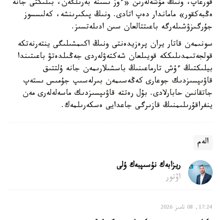
قورعاپ، ونىڭ مۇشەلەرىن «ءوز ىسىنە بەرىلگەن، بىلىكتى جانە
ەڭبەكقور» ماماندار دەپ اتادى. ونىڭ پىكىرىنشە، كەلىسسوز
جۇرگىزۋشىلەرگە باعىتتالعان سىن ادىلەتسىز.
سونىمەن قاتار يران پرەزيدەنتى ونىڭ اكىمشىلىگى ينتەرنەتكە
قولجەتىمدىلىككە قويىلعان شەكتەۋلەردى جەڭىلدەتۋ باعىتىندا
بيلىكتىڭ ءۇش تارماعىنىڭ باسشىلارىمەن جانە ۇلتتىق
قاۋىپسىزدىك جوعارى كەڭەسىمەن بىرلەسىپ جۇمىس ىستەپ
جاتقانىن حابارلادى. بۇل رەتتە قاۋىپسىزدىك ماسەلەلەرى مەن
ينفراقۇرىلىمنىڭ قازىرگى جاعدايى ەسكەرىلمەك.
الەم
ريزابەك نۇسىپبەك ۇلى
اۆتور
17:24, 08 تامىز 2026