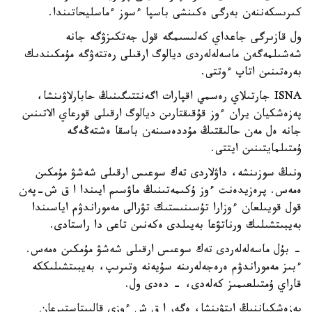
كىرىسكەننەن بەرگى ەكىنشى باسپا ءسوز ءماسليحاتىندا.
ول قازىرگى جاعداي كەلىسىمگە قول جەتكىزۋگە جانە
شەشىلمەگەن ماسەلەلەردى ديالوگ ارقىلى رەتتەۋگە مۇمكىندىك
بەرەتىنىن اتاپ ءوتتى.
ISNA جارتىلاي رەسمي اقپارات اگەنتتىگىنىڭ حابارلاۋىنشا،
پەزەشكيان يران ءوز قۇقىقتارىن ديالوگ ارقىلى قورعاي الاتىنىن
جانە ەل مەن حالىقتىڭ مۇددەسىنەن باسقا ەشتەڭەگە
ۇمتىلمايتىنىن ايتتى.
ونىڭ سوزىنشە، داۋلاردى تەك سوعىس ارقىلى شەشۋ مۇمكىن
ەمەس. پرەزيدەنت ءوز ۇكىمەتىنىڭ ماۋسىم ايىندا ا ق ش-پەن
قول قويىلعان ءوزارا تۇسىنىستىك تۋرالى مەموراندۋم اياسىندا
بەيبىتشىلىك ورناتۋعا بەيىلدى ەكەنىن تاعى دا راستادى.
- بۇل ماسەلەلەردى تەك سوعىس ارقىلى شەشۋ مۇمكىن ەمەس.
ءبىز مەموراندۋم ەرەجەلەرىنە سۇيەنە وتىرىپ، بەيبىتشىلىككە
قاراي ۇمتىلعىمىز كەلەدى، - دەدى ول.
پەزەشكياننىڭ ايتۋىنشا، ەگەر ا ق ش ءوزى قالىپتاستىرعان