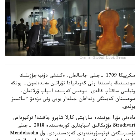
Фото: Global Look Press
سكريپكا 1709 -جىلى جاسالعان. ەكىنشى دۇنيەجۇزىلىك
سوعىستىڭ باسىندا ونى گەرمانيادا تۇراتىن مەندەلسون- بونكە
وتباسى ساقتاپ قالدى. سوعىس كەزىندە اسپاپ ۇرلانعان.
سوعىستان كەيىنگى ونداعان جىلدار بويى ونى ىزدەۋ ءساتسىز
بولدى.
مادەني مۇرا جونىندە ساراپشى كارلا شاپرو جاقىندا توكيوداعى
Stradivari مۋزىكالىق اسپاپتارى كورمەسىندە 2018 -جىلى
تۇسىرىلگەن فوتوسۋرەتتەردى كەزدەستىردى. ول Mendelssohn