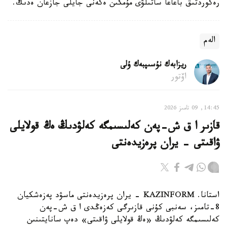
رەكوردتىق باعاعا ساتىلۋى مۇمكىن ەكەنى جايلى جازعان ەدىك.
الەم
ريزابەك نۇسىپبەك ۇلى
اۆتور
14:45, 09 تامىز 2026
قازىر ا ق ش-پەن كەلىسىمگە كەلۋدىڭ ەڭ قولايلى
ۋاقىتى - يران پرەزيدەنتى
استانا. KAZINFORM - يران پرەزيدەنتى ماسۋد پەزەشكيان
8-تامىز، سەنبى كۇنى قازىرگى كەزەڭدى ا ق ش-پەن
كەلىسىمگە كەلۋدىڭ «ەڭ قولايلى ۋاقىتى» دەپ سانايتىنىن