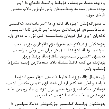
پرەزيدەنتتىڭ سوزىنشە، قۇجاتتا يراننىڭ قانداي دا ءبىر
مۇددەسىنەن نەمەسە ۇستانىمىنان باس تارتۋىن تالاپ ەتەتىن
تارماق جوق.
- مەموراندۋمنان ءبىزدىڭ قانداي دا ءبىر ماسەلەدە شەگىنىس
جاساعانىمىزدى كورسەتەتىن بىردە-ءبىر تارماق تابا المايسىز.
تەگەران ءوزى قول قويعان ۇستانىمىندا نىق تۇر، - دەدى ول.
پەزەشكيان ۆاشينگتوندى مەموراندۋم تالاپتارىن بۇزدى دەپ
ايىپتادى. ونىڭ ايتۋىنشا، ا ق ش يران مەن ومان بىرلەسىپ
كەلىسۋى ءتيىس راسىمدەردى ساقتاۋدىڭ ورنىنا ورمۋز
بۇعازىنداعى كەمە قاتىناسىنىڭ بالاما سحەمالارىن ۇيىمداستىرۋعا
ۇمتىلىپ وتىر.
ول ىقتيمال زاڭ بۇزۋشىلىقتارعا قاتىستى داۋلار مەموراندۋمدا
قاراستىرىلعان تەتىكتەر ارقىلى شەشىلۋى ءتيىس ەكەنىن ايتىپ،
قۇجاتتى ىسكە اسىرۋ پروتسەسى يران ءۇشىن «ابىرويمەن جانە
قۇرمەتپەن» جالعاساتىنىنا ءۇمىت ءبىلدىردى.
پەزەشكيان يراننىڭ كەلىسسوز جۇرگىزۋشى دەلەگاتسياسىن دا