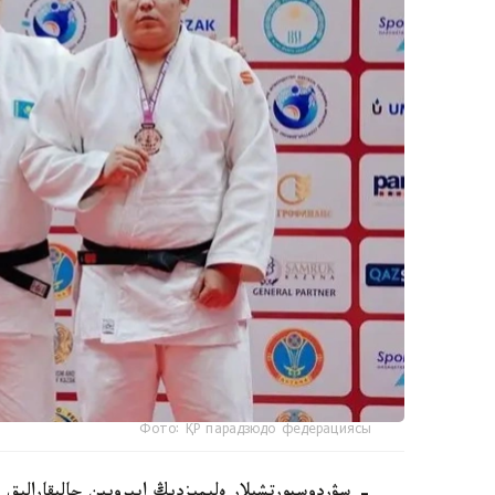
Фото: ҚР парадзюдо федерациясы
- سۋردوسپورتشىلار ەلىمىزدىڭ ابىرويىن حالىقارالىق 