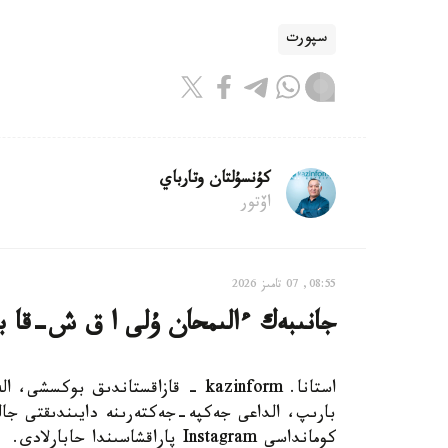
سپورت
كۇنسۇلتان وتارباي
اۆتور
08:55, 07 تامىز 2026
جانىبەك ءالىمحان ۇلى ا ق ش-قا بار
استانا. kazinform - قازاقستاندىق 
بارىپ، الداعى جەكپە-جەكتەرىنە دايىندىقتى جال
كومانداسى Instagram پاراقشاسىندا حابارلادى.