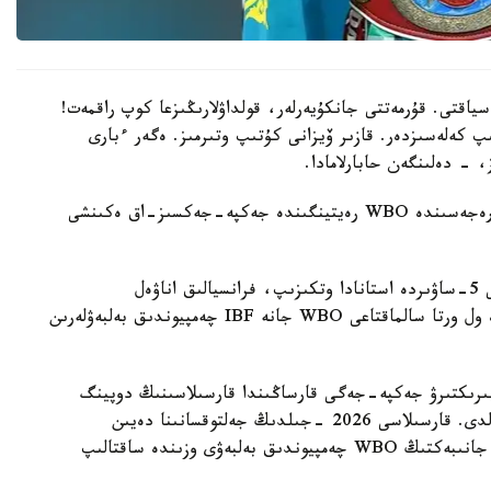
سياقتى. قۇرمەتتى جانكۇيەرلەر، قولداۋلارىڭىزعا كوپ راقمەت!
پ كەلەسىزدەر. قازىر ۆيزانى كۇتىپ وتىرمىز. ەگەر ءبارى
، - دەلىنگەن حابارلامادا.
بۇعان دەيىن جانىبەك ءالىمحان ۇلى جاڭا سالماق دارەجەسىندە WBO رەيتينگىندە جەكپە-جەكسىز-اق ەكىنشى
ءالىمحان ۇلى سوڭعى جەكپە-جەگىن 2025 -جىلعى 5-ساۋىردە استانادا وتكىزىپ، فرانسيالىق اناۋەل
نگاميسسەنگەنى نوكاۋتپەن جەڭدى. سول كەزدەسۋدە ول ورتا سالماقتاعى WBO جانە IBF چەمپيوندىق بەلبەۋلەرىن
مپيونىمەن وتەتىن بىرىكتىرۋ جەكپە-جەگى قارساڭىندا قارسىلاسىنىڭ دوپينگ
سىناماسى وڭ ناتيجە كورسەتىپ، كەزدەسۋ وتپەي قالدى. قارسىلاسى 2026 -جىلدىڭ جەلتوقسانىنا دەيىن
سپورتتان شەتتەتىلىپ، IBF تيتۋلىنان ايىرىلدى. ال جانىبەكتىڭ WBO چەمپيوندىق بەلبەۋى وزىندە ساقتالىپ