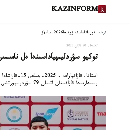
KAZINFORM
ترەند:
اقوردا
تاعايىنداۋ
وقيعا
2026-سايلاۋ
16:57, 20 قازان 2025
توكيو سۋردليمپياداسىندا ەل نامىسىن 79 سپورتشى قورعاي
ويىندارىندا قازاقستان اتىنان 79 سۋردوسپورتشى قاتىسادى.