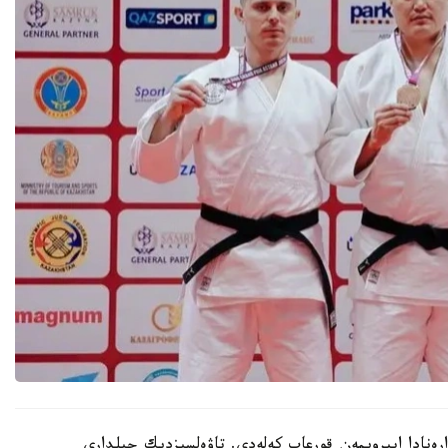
ارەنادا ابىرويمەن قورعاپ كەلەدى. تاۋەلسىزدىك جىلدارى