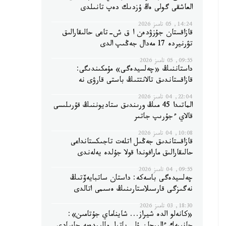
العاشقى گولى ەڭ ۇزدىك دەپ تانىلدى
14:24, 05 تامىز 2026
قازاقستان جۇزۋدەن ا ق ش-تاعى حالىقارالىق
تۋرنيردە 17 مەدال جەڭىپ الدى
09:55, 05 تامىز 2026
داستاننىڭ «چەلسيدەگى» مۇمكىندىگى:
قازاقستاندىق تالانتتىڭ باستى قارۋى نە
22:04, 04 تامىز 2026
الماتىدا 45 مىڭ ورىندىق ستاديوننىڭ قۇرىلىسى
قالاي ءجۇرىپ جاتىر
10:08, 04 تامىز 2026
قازاقستاندىق جەڭىل اتلەت تاجىكستانداعى
حالىقارالىق مارافوندا قولا جۇلدە يەلەندى
09:55, 04 تامىز 2026
چەلسيدەگى باسەكە: داستان ساتبايەۆتىڭ
نەگىزگى قارسىلاستارىنىڭ ەسىمى اتالدى
18:30, 03 تامىز 2026
«كانەلو الدە شيراز... شايناماي جۇتامىن»: