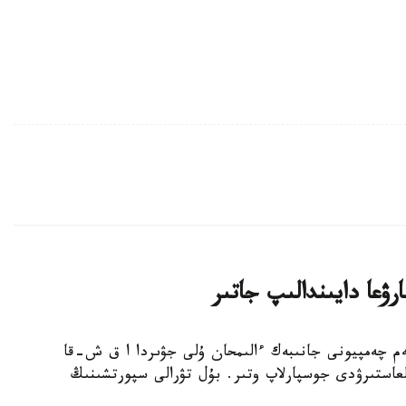
ۋعا دايىندالىپ جاتىر
بوكسشى، الەم چەمپيونى جانىبەك ءالىمحان ۇلى جۋىردا ا ق ش-قا
عاستىرۋدى جوسپارلاپ وتىر. بۇل تۋرالى سپورتشىنىڭ