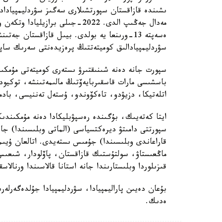
ەسەپتە 13-ورىنعا يە بولدى. بيىل قازاقستان ج
سۋردليمپيادالىق كوميتەتتىڭ پرەزيدەنتى سەرىك ساپي
سپورت جانە دەنە شىنىقتىرۋ ىستەرى كوميتەتى مۇمكى
اتلەتيكا، دزيۋدو، تاەكۆوندو، ۇستەل تەننيسى، با
قاراعاندى وبلىسىندا) جۇمىس ىستەيدى. اتالعان ۇيىم
ماڭعىستاۋ، سولتۇستىك قازاقستان، پاۆلودار، شىعىس 
قىزىلوردا وبلىستارىندا جانە استانا قالاسىندا ورنالاسقان. ولاردا بارلىعى 7532 سپور
بۇعان دەيىن پاراليمپيادا، سۋردليمپيادا جۇلدەگەرلەرى
ەدىك.