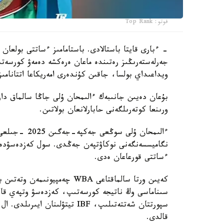
فوتو: Top Rank
- ءبارى قايتا باستالادى. باستامامىز ءساتتى بولعان 
جەرلەستەرىڭىز رەتىندە ماعان ەرەكشە دەمەۋ كورسەتى
ويداعىداي بولسا، جاقىن كۇندەرى امەريكاعا اتتانامىز
ورىنعا كوتەرىلگەنى حابارلانعان بولاتىن.
ءساتتى قورعاعان ەدى.
كەيىن ورتا سالماقتاعى WBA چە
قالدى.