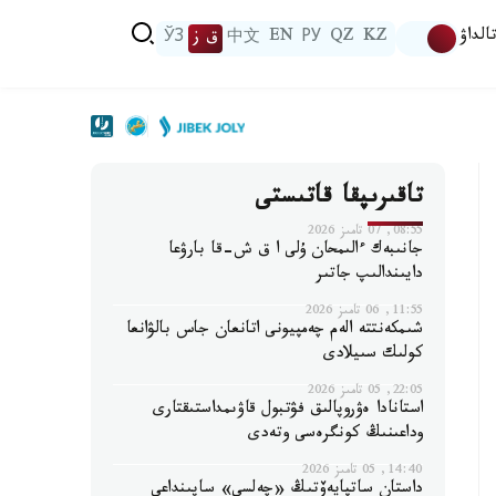
الداۋ
KZ
QZ
РУ
EN
中文
ق ز
ЎЗ
تاقىرىپقا قاتىستى
08:55, 07 تامىز 2026
جانىبەك ءالىمحان ۇلى ا ق ش-قا بارۋعا
دايىندالىپ جاتىر
11:55, 06 تامىز 2026
شىمكەنتتە الەم چەمپيونى اتانعان جاس بالۋانعا
كولىك سىيلادى
22:05, 05 تامىز 2026
استانادا ەۋروپالىق فۋتبول قاۋىمداستىقتارى
وداعىنىڭ كونگرەسى وتەدى
14:40, 05 تامىز 2026
داستان ساتپايەۆتىڭ «چەلسي» ساپىنداعى