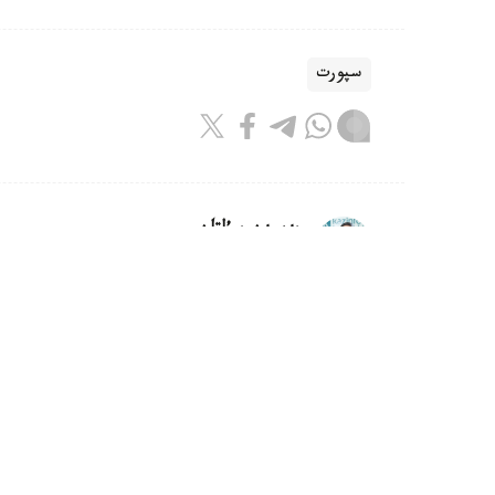
سپورت
بەيسەن سۇلتان
اۆتور
11:55, 06 تامىز 2026
شىمكەنتتە الەم چەمپيونى اتانعان ج
ديار امانالىنى سالتاناتتى تۇردە قارسى الىپ، ق