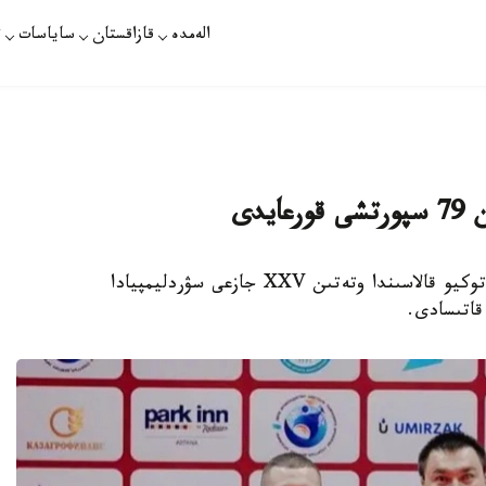
الەمدە
قازاقستان
ساياسات
ت
دى
استانا. قازاقپارات - 2025-جىلعى 15-قاراشادا توكيو قالاسىندا وتەتىن XXV جازعى سۋردليمپيادا