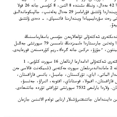
ىشىندە قازاقستان سپورتشىلارى سەگىز سۋردليمپيادادا 42 مەدال، ونىڭ ىشىندە 8 التىن، 8 كۇمىس جانە 26 قولا
مەدال جەڭىپ الدى. 2022-جىلى برازيليادا وتكەن ويىنداردا ۇلتتىق قۇرامامىز 29 مەدال يەلەنىپ، جالپىكوماندالىق
ەتىنشى رەت سۋردليمپيادا ويىندارىنا قاتىسپاق، - دەدى ۇلتتىق
ەۆ.
ندىكتەرى شەكتەۋلى تۇلعالارمەن جۇمىس باسقارماسىنىڭ
باسشىسى مارات قاسقىربايەۆتىڭ مالىمەتىنشە، توكيودا وتەتىن جارىستاردا ەلىمىزدىڭ نامىسىن 79 سپورتشى جەڭىل
دمينتون، ءجۇزۋ، ەركىن جانە گرەك-ريم كۇرەسىنەن قورعايدى.
ايتا كەتەيىك، بۇگىندە رەسپۋبليكادا دەنە مۇمكىندىكتەرى شەكتەۋلى ادامدارعا ارنالعان 16 سپورت كلۋبى، 1
سپورتتى دامىتۋ ديرەكتسياسى (الماتى وبلىسىندا) جانە 2 مامانداندىرىلعان سپورت مەكتەبى (شىمكەنت قالاسى مەن
دار الماتى، اباي، تۇركىستان، جامبىل، باتىس قازاقستان،
قازاقستان، اقمولا، قوستاناي، اقتوبە، اتىراۋ، جەتىسۋ،
تشى تۇراقتى تۇردە جاتتىعادى.
ن دايىنداعان جاتتىقتىرۋشىلار ارنايى تولەم الاتىنىن جازعان