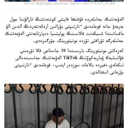
Фото: видеодан алынған скрин/ t.me/POLICE_of_KZ
الەۋمەتتىك جەلىلەردە قۇقىققا قايشى كونتەنتتىڭ تارالۋىنا جول
بەرمەۋ جانە قوعامدىق ءتارتىپتى بۇزاتىن ارەكەتتەردىڭ الدىن الۋ
ماقساتىندا شىمكەنت قالاسىنىڭ پوليتسيا دەپارتامەنتى الەۋمەتتىك
جەلىلەرگە تۇراقتى تۇردە مونيتورينگ جۇرگىزەدى.
كەزەكتى مونيتورينگ بارىسىندا 39 جاستاعى قالا تۇرعىنى
قۋانىشبەك ۋماربەكوۆتىڭ TikTok الەۋمەتتىك جەلىسىندەگى
تىكەلەي ەفيردە بالاعات سوزدەر ايتىپ، قوعامدىق ءتارتىپتى
بۇزعانى انىقتالدى.