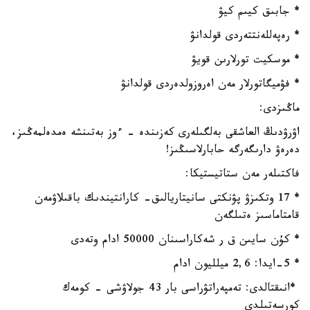
* جابىق كيىم كيۋ
* رەپەللەنتتەردى قولدانۋ
* موسكيت تورلارىن قويۋ
* فۋميگاتورلار مەن اەروزولدەردى قولدانۋ
ماڭىزدى:
اۋرۋدىڭ العاشقى بەلگىلەرى كەزىندە - ءوز بەتىنشە ەمدەلمەڭىز،
دەرەۋ دارىگەرگە حابارلاسىڭىز!
فاكتىلەر مەن ستاتيستيكا:
* 17 وتكىزۋ پۋنكتى سانيتاريالىق- كارانتيندىك باقىلاۋمەن
قامتاماسىز ەتىلگەن
* كۇن سايىن ق ر شەكاراسىنان 50000 ادام وتەدى
* 5-ايدا: 2,6 ميلليون ادام
*انىقتالدى: تەمپەراتۋراسى بار 43 جولاۋشى - كومەك
كورسەتىلدى