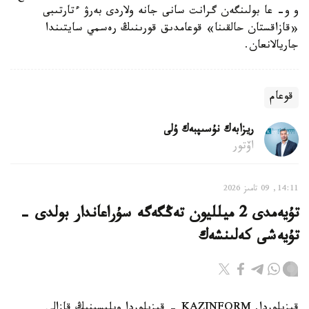
و و- عا بولىنگەن گرانت سانى جانە ولاردى بەرۋ ءتارتىبى
«قازاقستان حالقىنا» قوعامدىق قورىنىڭ رەسمي سايتىندا
جاريالانعان.
قوعام
ريزابەك نۇسىپبەك ۇلى
اۆتور
14:11, 09 تامىز 2026
تۇيەمدى 2 ميلليون تەڭگەگە سۇراعاندار بولدى -
تۇيەشى كەلىنشەك
قىزىلوردا. KAZINFORM - قىزىلوردا وبلىسىنىڭ قازالى