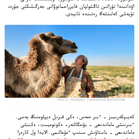
اۋدانىندا تۇراتىن تاڭشولپان فايزراحمانوۆانى جەرگىلىكتى جۇرت
تۇيەشى كەلىنشەك رەتىندە تانيدى.
Фото: Назерке Саниязова/Kazinform
كەيىپكەرىمىز - ءبىر ەمەس، ەكى قىزىل ديپلومنىڭ يەسى.
ءبىرىنشى ماماندىعى - بۋحگالتەر- ەكونوميست، ەكىنشى
ماماندىعى - باستاۋىش سىنىپ ءمۇعالىمى. الايدا ول كارەرا