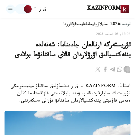
KAZINFORM
ق ز
ترەند:
2026-سايلاۋ
وقيعا
تاعايىنداۋ
اقوردا
12:06, 05 شىلدە 2025
تۋريستەرگە ارنالعان جادىناما: شەتەلدە
ينفەكتسيالىق اۋرۋلاردان قالاي ساقتانۋعا بولادى
استانا. KAZINFORM - ق ر دەنساۋلىق ساقتاۋ مينيسترلىگى
تۋريستىك ساپارلاردىڭ وسۋىنە بايلانىستى قازاقستانعا ءتان
ەمەس قاۋىپتى ينفەكتسيالاردان ساقتانۋ تۋرالى ەسكەرتتى.