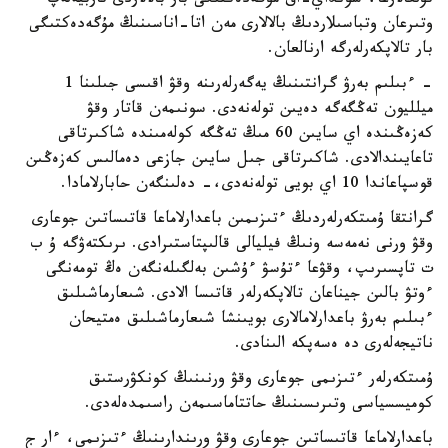
تۇلعالارعا، سونداي-اق مۇگەدەكتىگى بار بالالاردى تاربيەلەپ
وتىرعان وتباسىلاردىڭ بالالارى مەن اتا-اناسىنىڭ مۇگەدەكتىگى
بار تالاپكەرلەرگە ارنالعان.
- ءبىلىم بەرۋ گرانتىنىڭ يەگەرلەرىنە وقۋ اقىسى جىلىنا 1
ميلليون تەڭگەگە دەيىن تولەنەدى. سونىمەن قاتار وقۋ
كەزەڭىندە اي سايىن 60 مىڭ تەڭگە كولەمىندە شاكىرتاقى
تاعايىندالادى. شاكىرتاقى جىل سايىن جازعى دەمالىس كەزەڭىن
قوسپاعاندا 10 اي بويى تولەنەدى،- دەلىنگەن حابارلامادا.
گرانتقا ۇمىتكەرلەردىڭ ءتىزىمىن باعدارلاماعا قاتىساتىن جوعارى
وقۋ ورنى نەمەسە ونىڭ فيليالى قالىپتاستىرادى. ىرىكتەۋگە ۇ ب
ت تاپسىرىپ، وقۋعا ءتۇسۋ ءۇشىن بەلگىلەنگەن ەڭ تومەنگى
ءوتۋ بالىن جيناعان تالاپكەرلەر قاتىسا الادى. شىعارماشىلىق
ءبىلىم بەرۋ باعدارلامالارى بويىنشا شىعارماشىلىق ەمتيحان
ناتيجەلەرى دە ەسەپكە الىنادى.
ۇمىتكەرلەر ءتىزىمى جوعارى وقۋ ورنىنىڭ كونكۋرستىق
كوميسسياسى وتىرىسىنىڭ حاتتاماسىمەن راسىمدەلەدى.
باعدارلاماعا قاتىساتىن جوعارى وقۋ ورىندارىنىڭ ءتىزىمى، ءار ج