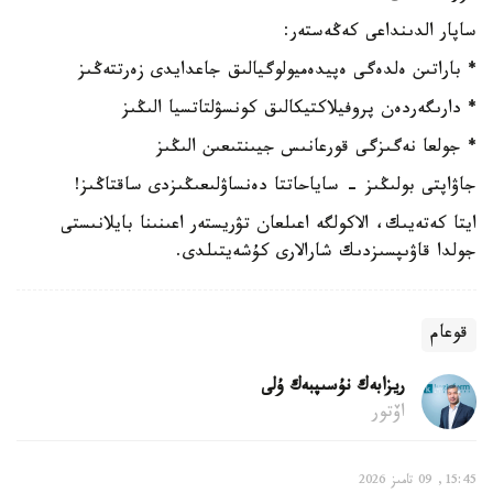
ساپار الدىنداعى كەڭەستەر:
* باراتىن ەلدەگى ەپيدەميولوگيالىق جاعدايدى زەرتتەڭىز
* دارىگەردەن پروفيلاكتيكالىق كونسۋلتاتسيا الىڭىز
* جولعا نەگىزگى قورعانىس جيىنتىعىن الىڭىز
جاۋاپتى بولىڭىز - ساياحاتتا دەنساۋلىعىڭىزدى ساقتاڭىز!
ايتا كەتەيىك، الاكولگە اعىلعان تۋريستەر اعىنىنا بايلانىستى
جولدا قاۋىپسىزدىك شارالارى كۇشەيتىلدى.
قوعام
ريزابەك نۇسىپبەك ۇلى
اۆتور
15:45, 09 تامىز 2026