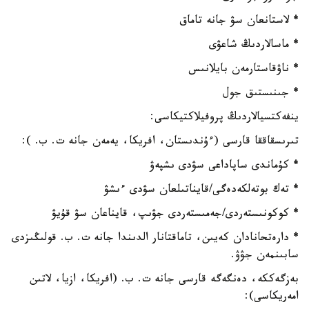
* لاستانعان سۋ جانە تاماق
* ماسالاردىڭ شاعۋى
* ناۋقاستارمەن بايلانىس
* جىنىستىق جول
ينفەكتسيالاردىڭ پروفيلاكتيكاسى:
تىرىسقاققا قارسى (ءۇندىستان، افريكا، يەمەن جانە ت. ب. ):
* كۇماندى ساپاداعى سۋدى ىشپەۋ
* تەك بوتەلكەدەگى/قايناتىلعان سۋدى ءىشۋ
* كوكونىستەردى/جەمىستەردى جۋىپ، قايناعان سۋ قۇيۋ
* دارەتحانادان كەيىن، تاماقتانار الدىندا جانە ت. ب. قولىڭىزدى
سابىنمەن جۋۋ.
بەزگەككە، دەنگەگە قارسى جانە ت. ب. (افريكا، ازيا، لاتىن
امەريكاسى):