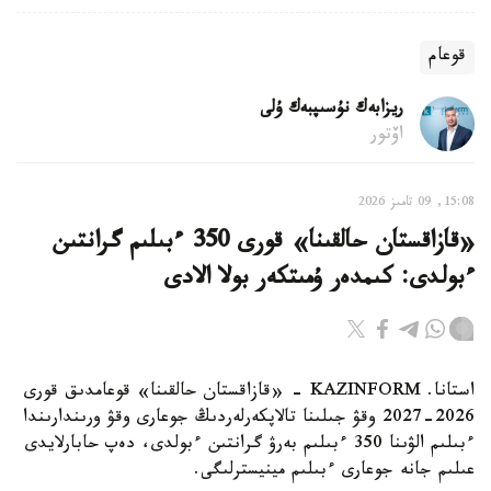
قوعام
ريزابەك نۇسىپبەك ۇلى
اۆتور
15:08, 09 تامىز 2026
«قازاقستان حالقىنا» قورى 350 ءبىلىم گرانتىن
ءبولدى: كىمدەر ۇمىتكەر بولا الادى
استانا. KAZINFORM - «قازاقستان حالقىنا» قوعامدىق قورى
2026-2027 وقۋ جىلىنا تالاپكەرلەردىڭ جوعارى وقۋ ورىندارىندا
ءبىلىم الۋىنا 350 ءبىلىم بەرۋ گرانتىن ءبولدى، دەپ حابارلايدى
عىلىم جانە جوعارى ءبىلىم مينيسترلىگى.