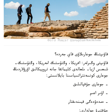
Фото: Мақсат Шағырбай/Kazinform
قاۋىپتىڭ جوعارىلاۋى قاي جەردە؟
قاۋىپتى وڭىرلەر: افريكا، وڭتۇستىك امەريكا، وڭتۇستىك-
شىعىس ازيا- ىلعالدى كليماتقا جانە تروپيكالىق اۋرۋلاردىڭ
جوعارى كونسەنتراتسياسىنا بايلانىستى:
- جوعارى جۇقپالىلىق
- اۋىر اعىم
- ەمدەۋدەگى قيىندىقتار
جۇقتىرۋ جولدارى: