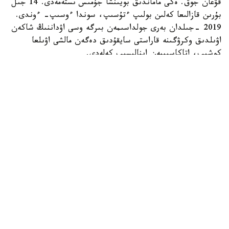
قۋعان جوق. ەكى ماماندىق بويىنشا جۇمىس ىستەمەدى. 14 جىل
بۇرىن قازالىعا كەلىن بولىپ ءتۇسىپ، سوندا ءوسىپ- ءوندى.
2019 -جىلدان بەرى جولداسىمەن بىرگە وسى اۋداننىڭ شاكەن
اۋىلدىق وكرۋگىنە قاراستى سايقۇدىق دەگەن مالشى اۋىلعا
كوشىپ، اتاكاسىپپەن اينالىسىپ كەلەدى.
- اۋەلگى كەزدە ءشوپ شاۋىپ، ونى ساتىپ كۇنەلتتىك. كەيىن
جەر الىپ، قوي، سيىر، جىلقى باسىن كوبەيتتىك. تۇيە
شارۋاشىلىعىنا دەن قويعالى بەس جىلعا جۋىقتادى. كاسىبىمىز
ەكى باس تۇيە ساتىپ الۋدان باستالدى. ءوزىم بالا كۇنىمنەن بۇل
تۇلىكتى كورىپ وسكەنمىن، اكەم اسىرادى. سوندىقتان ماعان
تاڭسىق بولعان جوق. 5 جىلدا 50 گە جۋىق تۇيە جيناپپىز، -
دەدى تاڭشولپان فايزراحمانوۆا.
ويسىلقارا تۇقىمى ەكى جىلدا ءبىر تۋادى، بۇل قورادا جىل سايىن
8-9 شاقتى بوتا دۇنيەگە كەلەدى. كەيىپكەرىمىز كۇندەلىكتى 5
تۇيە ساۋىپ، ودان 10 ليتردەي ءسۇت الادى. ساۋىن تۇيەلەرگە
ءوزى ات قويعان. بارلىق تۇلىكتى بەس ساۋساعىنداي بىلەدى.
ولاردىڭ بۇعان باۋىر باسقانى سونداي، قاسىنا وزگە ەشكىمدى