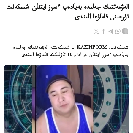
الەۋمەتتىك جەلىدە بەيادەپ ءسوز ايتقان شىمكەنت
تۇرعىنى قاماۋعا الىندى
شىمكەنت. KAZINFORM - شىمكەنتتە الەۋمەتتىك جەلىدە
بەيادەپ ءسوز ايتقان ەر ادام 10 تاۋلىككە قاماۋعا الىندى