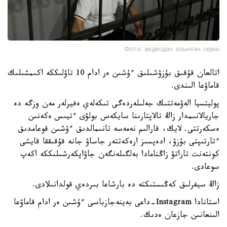
Фото: видеодан алынған скрин
اتالعان قۇقىق بۇزۋشىلىق ءۇشىن ەر ادام 10 تاۋلىككە اكىمشىلىك
قاماۋعا الىندى.
پوليتسيا الەۋمەتتىك جەلىلەردەگى تىكەلەي ەفيرلەر مەن وزگە دە
جاريالانىمدار زاڭ تالاپتارىنا سايكەس بولۋى ءتيىس ەكەنىن
ەسكەرتتى. لايك، قارالىم نەمەسە تانىمالدىق ءۇشىن قوعامدىق
ءتارتىپتى بۇزۋ، ادەپسىز ارەكەتتەر جاساۋ جانە قۇقىققا قايشى
كونتەنت تاراتۋ زاڭنامادا بەلگىلەنگەن جاۋاپكەرشىلىككە اكەپ
سوعادى.
زاڭ سيفرلىق كەڭىستىكتە دە بارشاعا بىردەي قولدانىلادى.
استانادا Instagram-داعى بەينەجازباسى ءۇشىن ەر ادام قاماۋعا
الىنعانىن جازعان ەدىك.