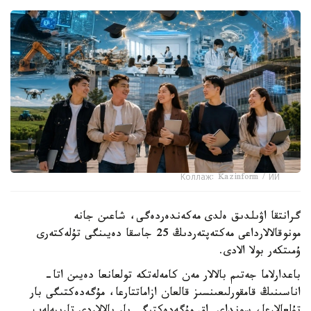
Коллаж: Kazinform / ИИ
گرانتقا اۋىلدىق ەلدى مەكەندەردەگى، شاعىن جانە
مونوقالالارداعى مەكتەپتەردىڭ 25 جاسقا دەيىنگى تۇلەكتەرى
ۇمىتكەر بولا الادى.
باعدارلاما جەتىم بالالار مەن كامەلەتكە تولعانعا دەيىن اتا-
اناسىنىڭ قامقورلىعىنسىز قالعان ازاماتتارعا، مۇگەدەكتىگى بار