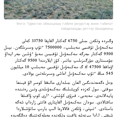
Фото: Түркістан облысының табиғи ресурстар және табиғат
пайдалануды реттеу басқармасы
وڭىردە وتكەن جىلى 6750 گەكتار القاپقا 33750 كەلى
سەكسەۋىل تۇقىمى سەبىلىپ، 7500000 ءتۇپ وسىرىلگەن. بيىل
9500 گەكتار جەرگە سەكسەۋىل تۇقىمىن سەبۋ ءۇشىن جەر ايداۋ
جۇمىستارى جۇرگىزىلىپ جاتىر. كۇز ايلارىندا 9500 گەكتار
اۋماققا 47500 ك گ سەكسەۋىل تۇقىمى سەبىلىپ 10 ميلليون
545 مىڭ ءتۇپ سەكسەۋىل اعاشى وسىرىلەتىن بولادى.
«ەل ەگەمەندىگىن العان جىلدارى حالىققا كومىر الۋ قيىنعا
سوقتى. سول كەزدە كوپشىلىك سەكسەۋىلدى وتىن رەتىندە
پايدالاندى. سەبەبى، قىزۋى كۇشتى، ءارى كوپ ۋاقىتقا
ساقتالادى. سودان سەكسەۋىل القاپتارى قاتتى زارداپ شەگە
باستادى. ءتىپتى، ۇلكەن قالالارعا الىپ بارىپ ساتۋشىلاردا
شىقتى. ارادا بىرنەشە ۋاقىت وتكەندە مەملەكەتتىك دەڭگەيدە