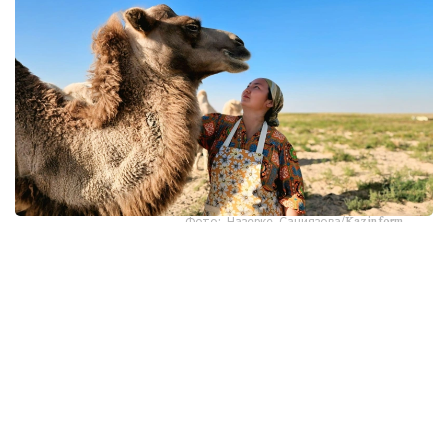
Фото: Назерке Саниязова/Kazinform
كەيىپكەرىمىز - ءبىر ەمەس، ەكى قىزىل ديپلومنىڭ يەسى.
ءبىرىنشى ماماندىعى - بۋحگالتەر- ەكونوميست، ەكىنشى
ماماندىعى - باستاۋىش سىنىپ ءمۇعالىمى. الايدا ول كارەرا
قۋعان جوق. ەكى ماماندىق بويىنشا جۇمىس ىستەمەدى. 14 جىل
بۇرىن قازالىعا كەلىن بولىپ ءتۇسىپ، سوندا ءوسىپ- ءوندى.
2019 -جىلدان بەرى جولداسىمەن بىرگە وسى اۋداننىڭ شاكەن
اۋىلدىق وكرۋگىنە قاراستى سايقۇدىق دەگەن مالشى اۋىلعا