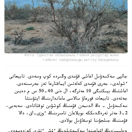
Фото: Түркістан облысының табиғи ресурстар және
табиғат пайдалануды реттеу басқармасы
جالپى سەكسەۋىل اعاشى قۇمدى وڭىردە كوپ وسەدى. تابيعاتى
ءشولدى، جەرى قۇمدى كەلەتىن ايماقتارعا تەز جەرسىنەدى.
اعاشتىڭ بيىكتىگى 10 مەترگە، ال ەنى 40-50 س م دەيىن
جەتەدى. تابيعات قورعاۋ سالاسى ماماندارىنىڭ ايتۋىنشا
سەكسەۋىل - ەڭ الدىمەن قۇمنىڭ كوشۋىن توقتاتادى. سەبەبى،
2-3 مەتر تەرەڭدىككە بويلاعان تامىرىنىڭ ءوزى-اق، دالا
قۇمىنىڭ جىلجۋىنا توسقاۋىل بولادى.
«ەلىمىزدىڭ اۋماعىندا سەكسەۋىلدىڭ ءۇش ءتۇرى كەزدەسەدى.