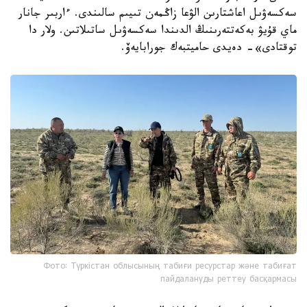
سەكسەۋىل اعاشتارىن الۋعا زاڭمەن تىيىم سالىندى. ءاربىر جانار
ماي قۇيۋ بەكەتتەرىنىڭ الدىندا سەكسەۋىل ساتىلاتىن. ولار دا
توقتادى»- دەيدى حاميتبەك جورابايەۆ.
Фото: Түркістан облысының табиғи ресурстар және табиғат
пайдалануды реттеу басқармасы