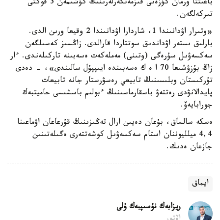
باعىتتا ورمان كۇزەتى قىزمەتكەرلەرىنىڭ كۇشىمەن 3 فوكتى
تىركەلگەن.
«وتىرار اۋدانىندا 1، شاردارا اۋدانىندا 2 وقيعا ورىن الدى.
بارلىق ىستەر اۋداندىق سوتتاردا قارالدى. زاڭسىز كەسىلگەن
سەكسەۋىل سۇرەگى (وتىنى) مەملەكەت ەسەبىنە تاركىلەندى. ءار
زاڭ بۇزۋشىعا 70 ا ە ك ەسەبىندە ايىپپۇل سالىندى»، - دەدى
تۇركىستان وبلىسىنىڭ تابيعي رەسۋرستار جانە تابيعات
پايدالانۋدى رەتتەۋ باسقارماسىنىڭ ءبولىم باسشىسى حاميتبەك
جورابايەۆ.
ەسكە سالساق، بۇعان دەيىن ارال تەڭىزىنىڭ قۇرعاعان اۋماعىنا
4,4 ميلليوننان استام سەكسەۋىل كوشەتتەرى ەگىلەتىنىن
جازعان ەدىك.
ايماق
ريزابەك نۇسىپبەك ۇلى
اۆتور