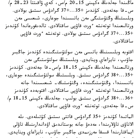
ماڭىندا جەلدىڭ ەكپىنى 15-20 م/س، كەي ۋاقىتتا 23-28 م/
س-قا جەتەدى. كۇندىز +35...+37 گرادۋس ىستىق بولادى.
وبلىستىڭ وڭتۇستىگى مەن باتىسىندا جوعارى، شىعىسى مەن
ورتالىعىندا توتەنشە ءورت قاۋپى ساقتالادى. تالدىقورعاندا كۇندىز
+35...+37 گرادۋس ىستىق بولادى. توتەنشە ءورت قاۋپى
ساقتالادى.
اقتوبە وبلىسىنىڭ باتىسى مەن سولتۇستىگىندە كۇندىز جاڭبىر
جاۋىپ، نايزاعاي وينايدى. وبلىستىڭ سولتۇستىگى مەن
ورتالىعىندا جەلدىڭ ەكپىنى 15-18 م/س-قا جەتەدى. كۇندىز
+35...+38 گرادۋس ىستىق. وبلىستىڭ سولتۇستىگىندە جوعارى،
باتىسىندا، وڭتۇستىگىندە، وڭتۇستىك- شىعىسىندا جانە
ورتالىعىندا توتەنشە ءورت قاۋپى ساقتالادى. اقتوبەدە كۇندىز
+36...+38 گرادۋس ىستىق بولىپ، جەلدىڭ ەكپىنى 15-18 م/
س-قا جەتەدى. توتەنشە ءورت قاۋپى ساقتالادى.
الماتىدا كۇندىز +35 گرادۋس قاتتى ىستىق كۇتىلەدى. ىلە
الاتاۋى تاۋلارىندا، مەدەۋ جانە بوستاندىق اۋداندارىنىڭ تاۋلى
ايماقتارىندا قىسقا مەرزىمدى جاڭبىر جاۋىپ، نايزاعاي وينايدى.