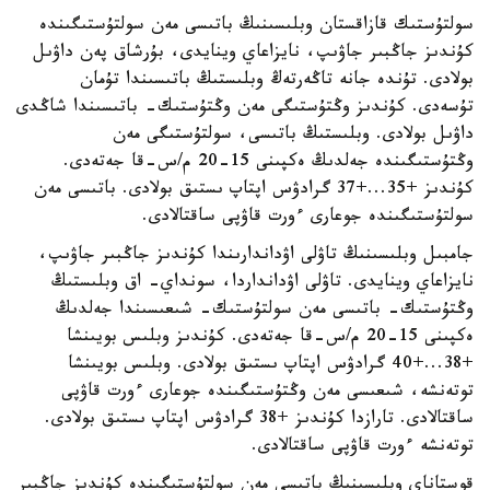
سولتۇستىك قازاقستان وبلىسىنىڭ باتىسى مەن سولتۇستىگىندە
كۇندىز جاڭبىر جاۋىپ، نايزاعاي وينايدى، بۇرشاق پەن داۋىل
بولادى. تۇندە جانە تاڭەرتەڭ وبلىستىڭ باتىسىندا تۇمان
تۇسەدى. كۇندىز وڭتۇستىگى مەن وڭتۇستىك- باتىسىندا شاڭدى
داۋىل بولادى. وبلىستىڭ باتىسى، سولتۇستىگى مەن
وڭتۇستىگىندە جەلدىڭ ەكپىنى 15-20 م/س-قا جەتەدى.
كۇندىز +35...+37 گرادۋس اپتاپ ىستىق بولادى. باتىسى مەن
سولتۇستىگىندە جوعارى ءورت قاۋپى ساقتالادى.
جامبىل وبلىسىنىڭ تاۋلى اۋداندارىندا كۇندىز جاڭبىر جاۋىپ،
نايزاعاي وينايدى. تاۋلى اۋدانداردا، سونداي- اق وبلىستىڭ
وڭتۇستىك- باتىسى مەن سولتۇستىك- شىعىسىندا جەلدىڭ
ەكپىنى 15-20 م/س-قا جەتەدى. كۇندىز وبلىس بويىنشا
+38...+40 گرادۋس اپتاپ ىستىق بولادى. وبلىس بويىنشا
توتەنشە، شىعىسى مەن وڭتۇستىگىندە جوعارى ءورت قاۋپى
ساقتالادى. تارازدا كۇندىز +38 گرادۋس اپتاپ ىستىق بولادى.
توتەنشە ءورت قاۋپى ساقتالادى.
قوستاناي وبلىسىنىڭ باتىسى مەن سولتۇستىگىندە كۇندىز جاڭبىر