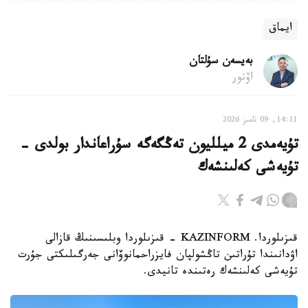
ايماق
بەيسەن سۇلتان
اۆتور
14:11, 09 تامىز 2026
تۇيەمدى 2 ميلليون تەڭگەگە سۇراعاندار بولدى -
تۇيەشى كەلىنشەك
قىزىلوردا. KAZINFORM - قىزىلوردا وبلىسىنىڭ قازالى
اۋدانىندا تۇراتىن تاڭشولپان فايزراحمانوۆانى جەرگىلىكتى جۇرت
تۇيەشى كەلىنشەك رەتىندە تانيدى.