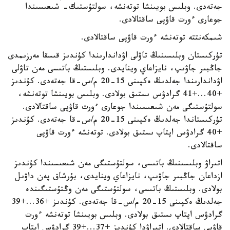
جەتەدى. وبلىس بويىنشا توتەنشە، سولتۇستىك- شىعىسىندا
جوعارى ءورت قاۋپى ساقتالادى.
شىمكەنتتە توتەنشە ءورت قاۋپى ساقتالادى.
تۇركىستان وبلىسىنىڭ تاۋلى اۋداندارىندا كۇندىز قىسقا مەرزىمدى
جاڭبىر جاۋىپ، نايزاعاي وينايدى. وبلىستىڭ باتىسى مەن تاۋلى
اۋداندارىندا جەلدىڭ ەكپىنى 15-20 م/س-قا جەتەدى. كۇندىز
+40...+41 گرادۋس ىستىق بولادى. وبلىس بويىنشا توتەنشە،
سولتۇستىگى مەن شىعىسىندا جوعارى ءورت قاۋپى ساقتالادى.
تۇركىستاندا جەلدىڭ ەكپىنى 15-20 م/س-قا جەتەدى. كۇندىز
+40 گرادۋس اپتاپ ىستىق بولادى. توتەنشە ءورت قاۋپى
ساقتالادى.
اتىراۋ وبلىسىنىڭ باتىسى، سولتۇستىگى مەن شىعىسىندا كۇندىز
ازداعان جاڭبىر جاۋىپ، نايزاعاي وينايدى، بۇرشاق پەن داۋىل
بولادى. وبلىستىڭ باتىسى، سولتۇستىگى مەن وڭتۇستىگىندە
جەلدىڭ ەكپىنى 15-20 م/س-قا جەتەدى. كۇندىز +36...+39
گرادۋس اپتاپ ىستىق بولادى. وبلىس بويىنشا توتەنشە ءورت
قاۋپى ساقتالادى. اتىراۋدا كۇندىز +37...+39 گرادۋس اپتاپ