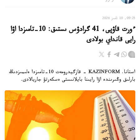
09:25, 10 تامىز 2026
ءورت قاۋپى، 41 گرادۋس ىستىق: 10-تامىزدا اۋا
رايى قانداي بولادى
استانا. KAZINFORM - قازگيدرومەت 10-تامىزدا ەلىمىزدىڭ
بارلىق وڭىرىندە اۋا رايىنا بايلانىستى ەسكەرتۋ جاريالادى.