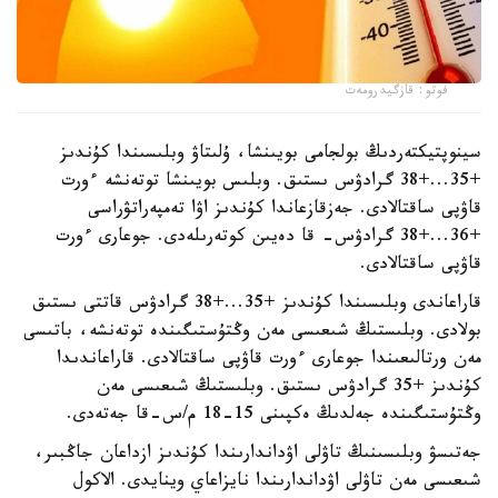
فوتو: قازگيدرومەت
سينوپتيكتەردىڭ بولجامى بويىنشا، ۇلىتاۋ وبلىسىندا كۇندىز
+35...+38 گرادۋس ىستىق. وبلىس بويىنشا توتەنشە ءورت
قاۋپى ساقتالادى. جەزقازعاندا كۇندىز اۋا تەمپەراتۋراسى
+36...+38 گرادۋس- قا دەيىن كوتەرىلەدى. جوعارى ءورت
قاۋپى ساقتالادى.
قاراعاندى وبلىسىندا كۇندىز +35...+38 گرادۋس قاتتى ىستىق
بولادى. وبلىستىڭ شىعىسى مەن وڭتۇستىگىندە توتەنشە، باتىسى
مەن ورتالىعىندا جوعارى ءورت قاۋپى ساقتالادى. قاراعاندىدا
كۇندىز +35 گرادۋس ىستىق. وبلىستىڭ شىعىسى مەن
وڭتۇستىگىندە جەلدىڭ ەكپىنى 15-18 م/س-قا جەتەدى.
جەتىسۋ وبلىسىنىڭ تاۋلى اۋداندارىندا كۇندىز ازداعان جاڭبىر،
شىعىسى مەن تاۋلى اۋداندارىندا نايزاعاي وينايدى. الاكول