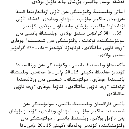
كەشكە نوسەر جاڭبىر، بۇرشاق جانە داۋىل بولادى.
الماتى وبلىسىنىڭ وڭتۇستىگى مەن تاۋلى اۋداندارىندا قىسقا
مەرزىمدى جاڭبىر جاۋىپ، نايزاعاي وينايدى. كەشكە تاۋلى
اۋدانداردا جاڭبىر، بۇرشاق جانە داۋىل بولادى. كۇندىز
+35...+38 گرادۋس ىستىق بولادى. وبلىستىڭ باتىسى مەن
سولتۇستىگىندە توتەنشە، وڭتۇستىگى مەن شىعىسىندا جوعارى
ءورت قاۋپى ساقتالادى. قونايەۆتا كۇندىز +35...+37 گرادۋس
ىستىق بولادى.
ماڭعىستاۋ وبلىسىنىڭ باتىسى، وڭتۇستىگى مەن ورتالىعىندا
كۇندىز جەلدىڭ ەكپىنى 15-20 م/س-قا جەتەدى. وبلىستىڭ
باتىسىندا جوعارى، سولتۇستىك- شىعىسى مەن ورتالىعىندا
توتەنشە ءورت قاۋپى ساقتالادى. اقتاۋدا جوعارى ءورت قاۋپى
ساقتالادى.
باتىس قازاقستان وبلىسىنىڭ باتىسى، سولتۇستىگى مەن
شىعىسىندا جاڭبىر جاۋىپ، نايزاعاي وينايدى، كۇندىز بۇرشاق
پەن داۋىل بولادى. وبلىستىڭ باتىسى، سولتۇستىگى مەن
وڭتۇستىگىندە كۇندىز جەلدىڭ ەكپىنى 15-20 م/س-قا