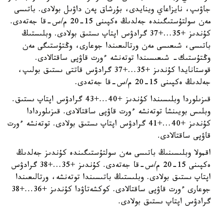
جاۋىپ، نايزاعاي وينايدى، بۇرشاق پەن داۋىل بولادى. باتىسى
مەن سولتۇستىگىندە جەلدىڭ ەكپىنى 15-20 م/س-قا جەتەدى.
كۇندىز +35...+37 گرادۋس اپتاپ ىستىق بولادى. وبلىستىڭ
باتىسى، شىعىسى مەن ورتالىعىندا جوعارى، وڭتۇستىگى مەن
وڭتۇستىك- شىعىسىندا توتەنشە ءورت قاۋپى ساقتالادى.
قوستانايدا كۇندىز +35...+37 گرادۋس قاتتى ىستىق بولىپ،
جەلدىڭ ەكپىنى 15-20 م/س-قا جەتەدى.
قىزىلوردا وبلىسىندا كۇندىز +40...+43 گرادۋس اپتاپ ىستىق.
وبلىس بويىنشا توتەنشە ءورت قاۋپى ساقتالادى. قىزىلوردادا
كۇندىز +40...+41 گرادۋس اپتاپ ىستىق بولادى. توتەنشە ءورت
قاۋپى ساقتالادى.
اقمولا وبلىسىنىڭ باتىسى مەن سولتۇستىگىندە كۇندىز جەلدىڭ
ەكپىنى 15-20 م/س-قا جەتەدى. كۇندىز +35...+38 گرادۋس
اپتاپ ىستىق بولادى. وبلىستىڭ باتىسىندا توتەنشە، ورتالىعىندا
جوعارى ءورت قاۋپى ساقتالادى. كوكشەتاۋدا كۇندىز +36...+38
گرادۋس اپتاپ ىستىق بولادى.