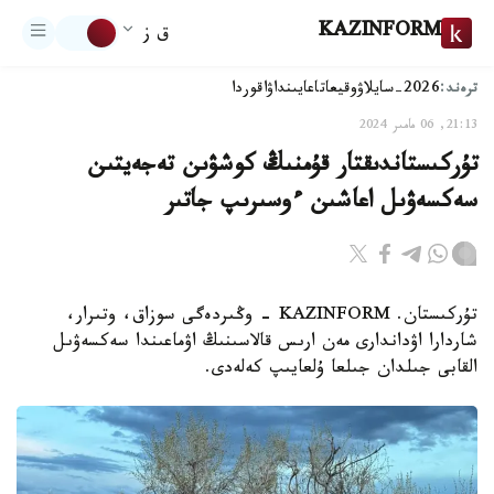
KAZINFORM
ق ز
ترەند:
2026-سايلاۋ
وقيعا
تاعايىنداۋ
اقوردا
21:13, 06 مامىر 2024
تۇركىستاندىقتار قۇمنىڭ كوشۋىن تەجەيتىن
سەكسەۋىل اعاشىن ءوسىرىپ جاتىر
تۇركىستان. KAZINFORM - وڭىردەگى سوزاق، وتىرار،
شاردارا اۋداندارى مەن ارىس قالاسىنىڭ اۋماعىندا سەكسەۋىل
القابى جىلدان جىلعا ۇلعايىپ كەلەدى.