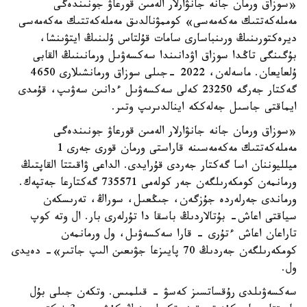
«سوزاق ورمان جانە جانۋارلار الەمىن قورعاۋ جونىندەگى
مەملەكەتتىك مەكەمەسى» كوممۋنالدىق مەملەكەتتىك مەكەمەسى
ديرەكتورىنىڭ ورىنباسارى سامات قۇلتاس ۇلىنىڭ ايتۋىنشا،
بۇگىنگى تاڭدا سوزاق اۋدانىندا سەكسەۋىل ورمانىنىڭ القابى
ۇلعايعان. ماسەلەن، 2022 -جىلى سوزاق ورمانشىلارى 4650
گەكتار جەرگە 23250 كەلى سەكسەۋىل ءدانىن سەۋىپ، قۇمدى
ايماقتى جاسىل جەلەككە اينالدىرىپ وتىر.
«سوزاق ورمان جانە جانۋارلار الەمىن قورعاۋ جونىندەگى
مەملەكەتتىك مەكەمەسىنە قاراستى ورمان قورى جەرى 1
ميلليوننان اسا گەكتار جەردى قۇرايدى. الداعى ۋاقىتتا القاپتىڭ
ورمانمەن كومكەرىلگەن جەر كولەمى 735571 گەكتارعا جەتپەك.
ورماندى جەرلەردە جۇزگەن، جىڭعىل، سوراڭ، تەرىسكەن
سياقتى اعاش- بۇتالاردىڭ باسقا دا تۇرلەرى بار. ال وتە كوپ
تاراعان اعاش ءتۇرى - قارا سەكسەۋىل، ول ورمانمەن
كومكەرىلگەن جەردىڭ 70 پايىزعا جۋىعىن الىپ جاتىر»- دەيدى
ول.
سەكسەۋىلدى رۇقساتسىز كەسۋ - قىلمىس. وتكەن جىلى بۇل