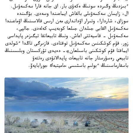
ءبىزدىڭ وڭىردە سونىڭ ەكەۋى بار. اق جانە قارا سەكسەۋىل.
ال، زايسان سەكسەۋىلى بالقاش ايماعىندا وسەدى. بۇگىندە
سوزاق، شاردارا، وتىرار اۋداندارى مەن ارىس قالاسىنىڭ اۋماعىندا
سەكسەۋىل القابى جىلدان جىلعا كوبەيىپ كەلەدى. جالپى،
سەكسەۋىل - قاسيەتتى اعاش. ونىڭ تابيعاتقا تيگىزەر پايداسى
زور. قۇم كوشكىنىن سەكسەۋىل توقتادى. قازىرگى تاڭدا ءشولدى
ايماقتا قۇم كوشكىنى باسىلعان»- دەيدى تۇركىستان وبلىسىنىڭ
تابيعي رەسۋرستار جانە تابيعات پايدالانۋدى رەتتەۋ
باسقارماسىنىڭ ءبولىم باسشىسى حاميتبەك جورابايەۆ.