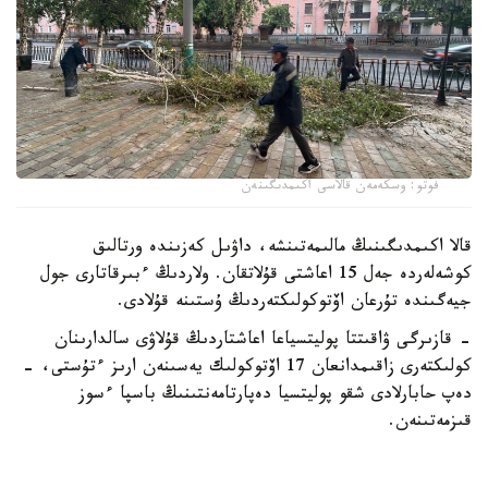
فوتو: وسكەمەن قالاسى اكىمدىگىنەن
قالا اكىمدىگىنىڭ مالىمەتىنشە، داۋىل كەزىندە ورتالىق
كوشەلەردە جەل 15 اعاشتى قۇلاتقان. ولاردىڭ ءبىرقاتارى جول
جيەگىندە تۇرعان اۆتوكولىكتەردىڭ ۇستىنە قۇلادى.
- قازىرگى ۋاقىتتا پوليتسياعا اعاشتاردىڭ قۇلاۋى سالدارىنان
كولىكتەرى زاقىمدانعان 17 اۆتوكولىك يەسىنەن ارىز ءتۇستى، -
دەپ حابارلادى شقو پوليتسيا دەپارتامەنتىنىڭ باسپا ءسوز
قىزمەتىنەن.
پوليتسياعا ءالى بارلىق زارداپ شەككەن كولىك يەلەرى جۇگىنىپ