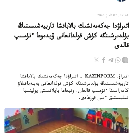
12:24, 07 تامىز 2026
اتىراۋدا جەكەمەنشىك بالاباقشا تاربيەشىسىنىڭ
بۇلدىرشىنگە كۇش قولدانعانى ۆيدەوعا ءتۇسىپ
قالدى
اتىراۋ. KAZINFORM - اتىراۋدا جەكەمەنشىك بالاباقشا
تاربيەشىسىنىڭ بۇلدىرشىنگە كۇش قولدانعانى بەينەباقىلاۋ
كامەراسىنا ءتۇسىپ قالعان. وقيعاعا بايلانىستى پوليتسيا
قىلمىستىق ءىس قوزعادى.