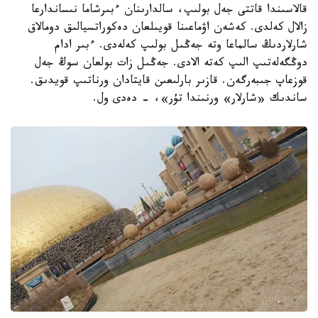
قالاسىندا قاتتى جەل بولىپ، سالدارىنان ءبىرشاما نىساندارعا
زالال كەلدى. كەشەن اۋماعىنا قويىلعان دەكوراتسيالىق دومالاق
شارلاردىڭ سالماعا وتە جەڭىل بولىپ كەلەدى. ءبىر ادام
دوڭگەلەتىپ الىپ كەتە الادى. جەڭىل زات بولعان سوڭ جەل
قوزعاپ جىبەرگەن. قازىر بارلىعىن قايتادان ورناتىپ قويدىق.
ساندىك «شارلار» ورنىندا تۇر»، - دەدى ول.