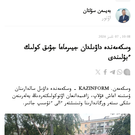
بەيسەن سۇلتان
اۆتور
10:08, 07 تامىز 2026
وسكەمەندە داۋىلدان جيىرماعا جۋىق كولىك
ءبۇلىندى
وسكەمەن. KAZINFORM - وسكەمەندە داۋىل سالدارىنان
ۇستىنە اعاش قۇلاپ، زاقىمدانعان اۆتوكولىكتەردىڭ يەلەرىنەن
ىشكى ىستەر ورگاندارىنا وتىنىشتەر ءالى ءتۇسىپ جاتىر.