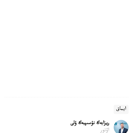
ايماق
ريزابەك نۇسىپبەك ۇلى
اۆتور