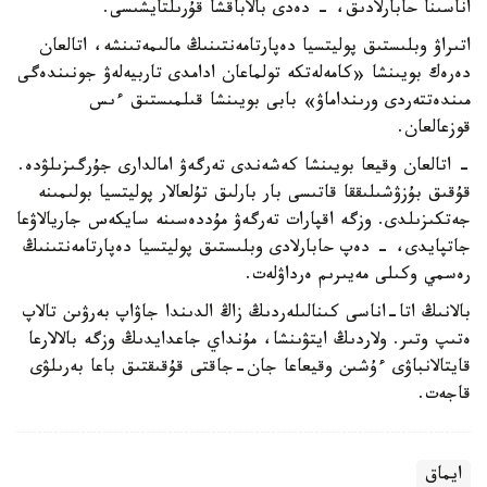
اناسىنا حابارلادىق، - دەدى بالاباقشا قۇرىلتايشىسى.
اتىراۋ وبلىستىق پوليتسيا دەپارتامەنتىنىڭ مالىمەتىنشە، اتالعان
دەرەك بويىنشا «كامەلەتكە تولماعان ادامدى تاربيەلەۋ جونىندەگى
مىندەتتەردى ورىنداماۋ» بابى بويىنشا قىلمىستىق ءىس
قوزعالعان.
- اتالعان وقيعا بويىنشا كەشەندى تەرگەۋ امالدارى جۇرگىزىلۋدە.
قۇقىق بۇزۋشىلىققا قاتىسى بار بارلىق تۇلعالار پوليتسيا بولىمىنە
جەتكىزىلدى. وزگە اقپارات تەرگەۋ مۇددەسىنە سايكەس جاريالاۋعا
جاتپايدى، - دەپ حابارلادى وبلىستىق پوليتسيا دەپارتامەنتىنىڭ
رەسمي وكىلى مەيىرىم ەرداۋلەت.
بالانىڭ اتا-اناسى كىنالىلەردىڭ زاڭ الدىندا جاۋاپ بەرۋىن تالاپ
ەتىپ وتىر. ولاردىڭ ايتۋىنشا، مۇنداي جاعدايدىڭ وزگە بالالارعا
قايتالانباۋى ءۇشىن وقيعاعا جان-جاقتى قۇقىقتىق باعا بەرىلۋى
قاجەت.
ايماق