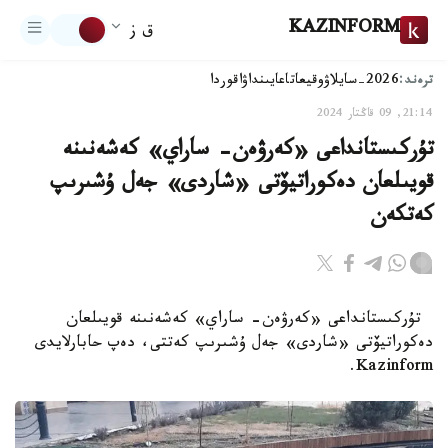
KAZINFORM
ق ز
ترەند:
2026-سايلاۋ
وقيعا
تاعايىنداۋ
اقوردا
21:14, 09 قاڭتار 2024
تۇركىستانداعى «كەرۋەن- ساراي» كەشەنىنە
قويىلعان دەكوراتيۆتى «شاردى» جەل ۇشىرىپ
كەتكەن
تۇركىستانداعى «كەرۋەن- ساراي» كەشەنىنە قويىلعان
دەكوراتيۆتى «شاردى» جەل ۇشىرىپ كەتتى، دەپ حابارلايدى
Kazinform.