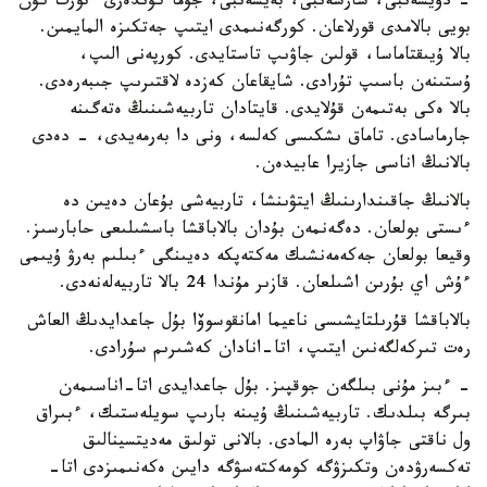
- دۇيسەنبى، سارسەنبى، بەيسەنبى، جۇما كۇندەرى ءتورت كۇن
بويى بالامدى قورلاعان. كورگەنىمدى ايتىپ جەتكىزە المايمىن.
بالا ۇيىقتاماسا، قولىن جاۋىپ تاستايدى. كورپەنى الىپ،
ۇستىنەن باسىپ تۇرادى. شايقاعان كەزدە لاقتىرىپ جىبەرەدى.
بالا ەكى بەتىمەن قۇلايدى. قايتادان تاربيەشىنىڭ ەتەگىنە
جارماسادى. تاماق ىشكىسى كەلسە، ونى دا بەرمەيدى، - دەدى
بالانىڭ اناسى جازيرا عابيدەن.
بالانىڭ جاقىندارىنىڭ ايتۋىنشا، تاربيەشى بۇعان دەيىن دە
ءىستى بولعان. دەگەنمەن بۇدان بالاباقشا باسشىلىعى حابارسىز.
وقيعا بولعان جەكەمەنشىك مەكتەپكە دەيىنگى ءبىلىم بەرۋ ۇيىمى
ءۇش اي بۇرىن اشىلعان. قازىر مۇندا 24 بالا تاربيەلەنەدى.
بالاباقشا قۇرىلتايشىسى ناعيما امانقوسوۆا بۇل جاعدايدىڭ العاش
رەت تىركەلگەنىن ايتىپ، اتا-انادان كەشىرىم سۇرادى.
- ءبىز مۇنى بىلگەن جوقپىز. بۇل جاعدايدى اتا-اناسىمەن
بىرگە بىلدىك. تاربيەشىنىڭ ۇيىنە بارىپ سويلەستىك، ءبىراق
ول ناقتى جاۋاپ بەرە المادى. بالانى تولىق مەديتسينالىق
تەكسەرۋدەن وتكىزۋگە كومەكتەسۋگە دايىن ەكەنىمىزدى اتا-