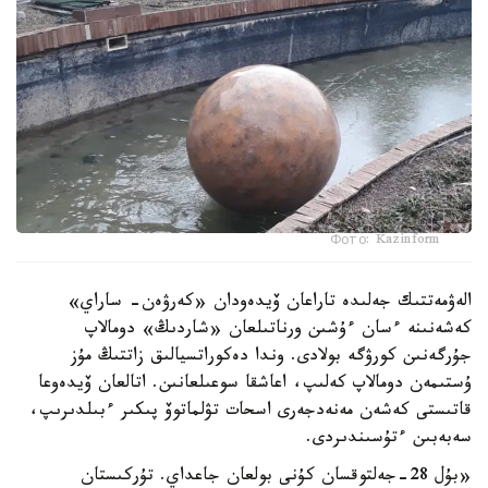
Фото: Kazinform
الەۋمەتتىك جەلىدە تاراعان ۆيدەودان «كەرۋەن- ساراي»
كەشەنىنە ءسان ءۇشىن ورناتىلعان «شاردىڭ» دومالاپ
جۇرگەنىن كورۋگە بولادى. وندا دەكوراتسيالىق زاتتىڭ مۇز
ۇستىمەن دومالاپ كەلىپ، اعاشقا سوعىلعانىن. اتالعان ۆيدەوعا
قاتىستى كەشەن مەنەدجەرى اسحات تۋلماتوۆ پىكىر ءبىلدىرىپ،
سەبەبىن ءتۇسىندىردى.
«بۇل 28-جەلتوقسان كۇنى بولعان جاعداي. تۇركىستان