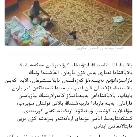
فوتو: ۆيدەودان الىنعان سكرين
بالانىڭ اتا-اناسىنىڭ ايتۋىنشا، ءبۇلدىرشىن جەكەمەنشىك
بالاباقشاعا نەبارى بەس كۇن بارعان. العاشىندا ونىڭ
مازاسىزدانۋىن بەيىمدەلۋ كەزەڭىمەن بايلانىستىرعان. الايدا كەيىن
بالاسىنىڭ قۇلاعىنان قان اعىپ، يىعىندا تىستەلگەن ءىز بارىن
بايقاپ، بالاباقشاداعى بەينەباقىلاۋ كامەرالارىنىڭ جازباسىن
قاراعان. بەينەجازبادا تاربيەشىنىڭ بالانى قولىنان سۇيرەپ،
جۇلقىلاپ، كۇشتەپ ۇيىقتاتۋعا ارەكەتتەنگەنى كورىنەدى.
كىشكەنتايدىڭ اناسى مۇنداي ارەكەتتەر بىرنەشە كۇن بويى
قايتالانعانىن ايتادى.