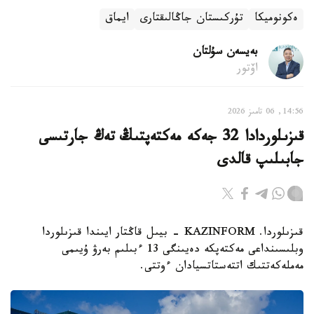
ەكونوميكا
تۇركىستان جاڭالىقتارى
ايماق
بەيسەن سۇلتان
اۆتور
14:56, 06 تامىز 2026
قىزىلوردادا 32 جەكە مەكتەپتىڭ تەڭ جارتىسى
جابىلىپ قالدى
قىزىلوردا. KAZINFORM - بيىل قاڭتار ايىندا قىزىلوردا
وبلىسىنداعى مەكتەپكە دەيىنگى 13 ءبىلىم بەرۋ ۇيىمى
مەملەكەتتىك اتتەستاتسيادان ءوتتى.