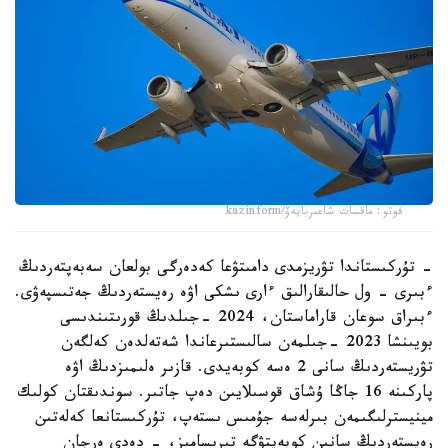
فوتو: ماقسات شاعىربايەۆ/kazinform
- تۇركىستاندا تۋريزمدى دامىتۋعا كەدەرگى بولعان سەبەپتەردىڭ
ءبىرى - ول حالىقارالىق ءارى ىشكى اۋە رەيستەردىڭ جەتىسپەۋى.
ءبىراق سوعان قاراماستان، 2024 -جىلدىڭ قورىتىندىسى
بويىنشا 2023 -جىلمەن سالىستىرعاندا شەتەلدەن كەلگەن
تۋريستەردىڭ سانى 2 ەسە كوبەيدى. قازىر ەلىمىزدىڭ اۋە
پاركىنە 16 جاڭا ۇشاق قوسىلايىن دەپ جاتىر. سوندىقتان كولىك
مينيسترلىگىمەن بىرلەسە جۇمىس ىستەپ، تۇركىستانعا كەلەتىن
رەيستەردىڭ سانىن كوبەيتۋگە تىرىسامىز، - دەدى ەرجان