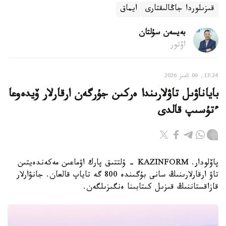
قىزىلوردا جاڭالىقتارى
ايماق
بەيسەن سۇلتان
اۆتور
13:24, 06 تامىز 2026
باياناۋىل تاۋلارىندا ەركىن جۇرگەن ارقارلار ۆيدەوعا
ءتۇسىپ قالدى
پاۆلودار. KAZINFORM - ۇلتتىق پارك اۋماعىن مەكەندەيتىن
تاۋ ارقارلارىنىڭ سانى بۇگىندە 800 گە تاياپ قالعان. جانۋارلار
قازاقستاننىڭ قىزىل كىتابىنا ەنگىزىلگەن.