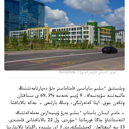
فوتو: اعىباي اياپبەرگەنوۆ / Kazinform
وبلىستىق ءبىلىم ساپاسىن قامتاماسىز ەتۋ دەپارتامەنتىنىڭ
مالىمەتىنە سۇيەنسەك، 9 ۇيىم نەمەسە %69,3 ى سىناقتان
وتكەن جوق. ايتا كەتەرلىگى، ونىڭ بارلىعى - جەكە بالاباقشا.
- مامىر ايىنان باستاپ ءبىلىم بەرۋ ۇيىمدارىن مەملەكەتتىك
اتتەستاتتاۋ جاڭا فورماتتا ءجۇردى. ول 22 بالاباقشانى قامتىدى.
13 ىنە انىقتالعان كەمشىلىكتەردى 3 اي ىشىندە زاڭناما تالاپتارىنا