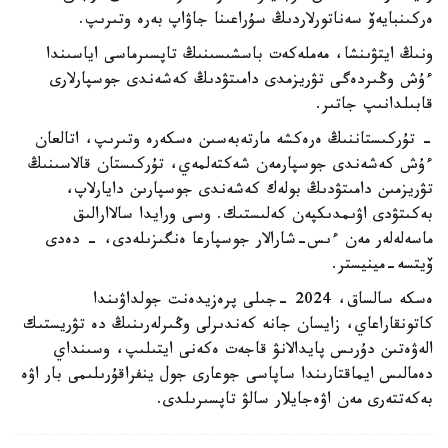
ەركىنبايەۆ سەناتورلاردىڭ سۇراعىنا جاۋاپ بەرە وتىرىپ.
ونىڭ ايتۋىنشا، مەملەكەت باسشىسىنىڭ تاپسىرماسى اياسىندا
ءۇش وڭىردەگى تۋريزمدى دامىتۋدىڭ كەشەندى جوسپارلارى
قابىلدانىپ جاتىر.
- تۇركىستاننىڭ ەرەكشە مارتەبەسىن ەسكەرە وتىرىپ، اتالعان
ءۇش كەشەندى جوسپارمەن شەكتەلمەي، تۇركىستان قالاسىنىڭ
تۋريزمىن دامىتۋدىڭ بولەك كەشەندى جوسپارىن دايارلاپ،
بەكىتۋدى اۋىمدىكپەن كەلىستىك. وسى ورايدا سالاارالىق
ماسەلەلەر مەن ءىس-شارالار جوسپارعا ەنگىزىلەدى، - دەدى
ۆيتسە-مينيستر.
ەسكە سالساق، 2024 -جىلى پرەزيدەنت جولداۋىندا
كاتونقاراعاي، زايسان جانە كەندىرلى وڭىرلەرىنىڭ دە تۋريستىك
الەۋەتىن دۇرىس پايدالانۋ قاجەت ەكەنى ايتىلىپ، وسىنداي
دەمالىس ايماقتارىندا ساپاسى جوعارى جول ينفراقۇرىلىمى بار اۋە
بەكەتتەرى مەن اۋەجايلار سالۋ تاپسىرىلدى.