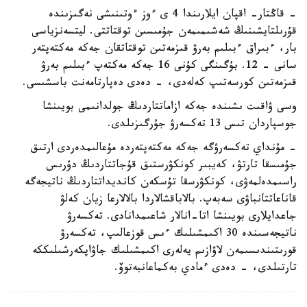
- قاڭتار- اقپان ايلارىندا 4 ى ءوز ءوتىنىشى نەگىزىندە
قۇرىلتايشىنىڭ شەشىمىمەن جۇمىسىن توقتاتتى. ليتسەنزياسى
بار، ءبىراق ءبىلىم بەرۋ قىزمەتىن توقتاتقان جەكە مەكتەپتەر
سانى - 12. بۇگىنگى كۇنى 16 جەكە مەكتەپ ءبىلىم بەرۋ
قىزمەتىن كورسەتىپ كەلەدى، - دەدى دەپارتامەنت باسشىسى.
وسى ۋاقىت ىشىندە جەكە ازاماتتاردىڭ جولدانىمى بويىنشا
جوسپاردان تىس 13 تەكسەرۋ جۇرگىزىلدى.
- مۇنداي تەكسەرۋگە جەكە مەكتەپتەردە مۇعالىمدەردى ارتىق
جۇمىسقا تارتۋ، كەيبىر كونكۋرستىق قۇجاتتاردىڭ دۇرىس
راسىمدەلمەۋى، كونكۋرسقا تۇسكەن كانديداتتاردىڭ ناتيجەگە
قاناعاتتانباۋى سەبەپ. بالاباقشالاردا بالالارعا زيان كەلۋ
جاعدايلارى بويىنشا اتا-انالار شاعىمدانادى. تەكسەرۋ
ناتيجەسىندە 30 اكىمشىلىك ءىس قوزعالىپ، تەكسەرۋ
قورىتىندىسىمەن لاۋازىم يەلەرى اكىمشىلىك جاۋاپكەرشىلىككە
تارتىلدى، - دەدى ءمادي بەكماعانبەتوۆ.