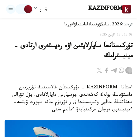
KAZINFORM
ق ز
ترەند:
2026-سايلاۋ
وقيعا
تاعايىنداۋ
اقوردا
13:08, 13 اقپان 2025
تۇركىستانعا ساپارلايتىن اۋە رەيستەرى ارتادى -
مينيسترلىك
استانا. KAZINFORM - تۇركىستان قالاسىنىڭ تۋريزمىن
دامىتۋدىڭ بولەك كەشەندى جوسپارىن دايارلانادى. بۇل تۋرالى
سەناتتىڭ جالپى وتىرىسىندا ق ر تۋريزم جانە سپورت ۆيتسە-
ءمينيسترى ەرجان ەركىنبايەۆ ءمالىم ەتتى