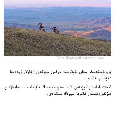
Фото: Видеодан алынған кадр
باياناۋىلدىڭ اسقاق تاۋلارىندا ەركىن جۇرگەن ارقارلار ۆيدەوعا
ءتۇسىپ قالدى.
ادەتتە ادامدار كوزىنەن تاسا جەردە، بيىك تاۋ باسىندا جايىلاتىن
سۇتقورەكتىلەر كادرعا سيرەك ىلىگەدى.
- سوڭعى ساناقتار بويىنشا، ۇلتتىق پاركتىڭ اۋماعىندا بۇل
جانۋاردىڭ 781 ءى ءجۇر. ولار ۇنەمى تاۋلى ايماقتى مەكەندەپ،