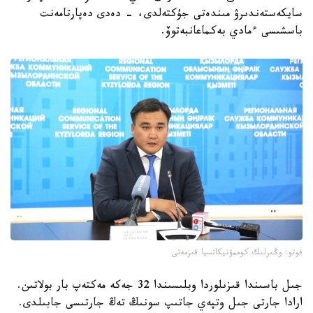
سايكەستەندىرۋ مىندەتى جۇكتەلدى، - دەدى دەپارتامەنت
باسشىسى ءمادي بەكماعانبەتوۆ.
فوتو: وڭىرلىك كوممۋنيكاتسيا قىزمەتى
جىل باسىندا قىزىلوردا وبلىسىندا 32 جەكە مەكتەپ بار بولاتىن.
ارادا جارتى جىل وتپەي جاتىپ سونىڭ تەڭ جارتىسى جابىلدى.