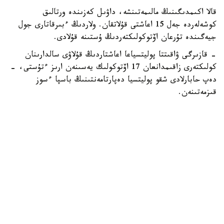
قالا اكىمدىگىنىڭ مالىمەتىنشە، داۋىل كەزىندە ورتالىق
كوشەلەردە جەل 15 اعاشتى قۇلاتقان. ولاردىڭ ءبىرقاتارى جول
جيەگىندە تۇرعان اۆتوكولىكتەردىڭ ۇستىنە قۇلادى.
- قازىرگى ۋاقىتتا پوليتسياعا اعاشتاردىڭ قۇلاۋى سالدارىنان
كولىكتەرى زاقىمدانعان 17 اۆتوكولىك يەسىنەن ارىز ءتۇستى، -
دەپ حابارلادى شقو پوليتسيا دەپارتامەنتىنىڭ باسپا ءسوز
قىزمەتىنەن.
پوليتسياعا ءالى بارلىق زارداپ شەككەن كولىك يەلەرى جۇگىنىپ
ۇلگەرمەگەن بولۋى دا مۇمكىن.