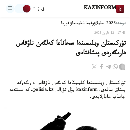
KAZINFORM
ق ز
ترەند:
2026-سايلاۋ
وقيعا
تاعايىنداۋ
اقوردا
17:48, 12 قازان 2023
تۇركىستان وبلىسىندا ەمحاناعا كەلگەن ناۋقاس
دارىگەردى پىشاقتادى
تۇركىستان وبلىسىندا كلينيكاعا كەلگەن ناۋقاس دارىگەرگە
پىشاق سالدى. kazinform بۇل تۋرالى polisia.kz-كە سىلتەمە
جاساپ حابارلايدى.