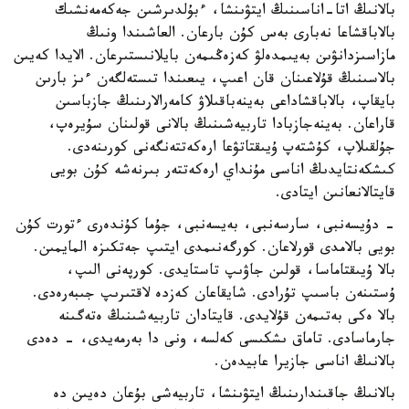
بالانىڭ اتا-اناسىنىڭ ايتۋىنشا، ءبۇلدىرشىن جەكەمەنشىك
بالاباقشاعا نەبارى بەس كۇن بارعان. العاشىندا ونىڭ
مازاسىزدانۋىن بەيىمدەلۋ كەزەڭىمەن بايلانىستىرعان. الايدا كەيىن
بالاسىنىڭ قۇلاعىنان قان اعىپ، يىعىندا تىستەلگەن ءىز بارىن
بايقاپ، بالاباقشاداعى بەينەباقىلاۋ كامەرالارىنىڭ جازباسىن
قاراعان. بەينەجازبادا تاربيەشىنىڭ بالانى قولىنان سۇيرەپ،
جۇلقىلاپ، كۇشتەپ ۇيىقتاتۋعا ارەكەتتەنگەنى كورىنەدى.
كىشكەنتايدىڭ اناسى مۇنداي ارەكەتتەر بىرنەشە كۇن بويى
قايتالانعانىن ايتادى.
- دۇيسەنبى، سارسەنبى، بەيسەنبى، جۇما كۇندەرى ءتورت كۇن
بويى بالامدى قورلاعان. كورگەنىمدى ايتىپ جەتكىزە المايمىن.
بالا ۇيىقتاماسا، قولىن جاۋىپ تاستايدى. كورپەنى الىپ،
ۇستىنەن باسىپ تۇرادى. شايقاعان كەزدە لاقتىرىپ جىبەرەدى.
بالا ەكى بەتىمەن قۇلايدى. قايتادان تاربيەشىنىڭ ەتەگىنە
جارماسادى. تاماق ىشكىسى كەلسە، ونى دا بەرمەيدى، - دەدى
بالانىڭ اناسى جازيرا عابيدەن.
بالانىڭ جاقىندارىنىڭ ايتۋىنشا، تاربيەشى بۇعان دەيىن دە