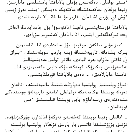
ءىستى بولعان. دەگەنمەن بۇدان بالاباقشا باسشىلىعى حابارسىز.
وقيعا بولعان جەكەمەنشىك مەكتەپكە دەيىنگى ءبىلىم بەرۋ ۇيىمى
ءۇش اي بۇرىن اشىلعان. قازىر مۇندا 24 بالا تاربيەلەنەدى.
بالاباقشا قۇرىلتايشىسى ناعيما امانقوسوۆا بۇل جاعدايدىڭ العاش
رەت تىركەلگەنىن ايتىپ، اتا-انادان كەشىرىم سۇرادى.
- ءبىز مۇنى بىلگەن جوقپىز. بۇل جاعدايدى اتا-اناسىمەن
بىرگە بىلدىك. تاربيەشىنىڭ ۇيىنە بارىپ سويلەستىك، ءبىراق
ول ناقتى جاۋاپ بەرە المادى. بالانى تولىق مەديتسينالىق
تەكسەرۋدەن وتكىزۋگە كومەكتەسۋگە دايىن ەكەنىمىزدى اتا-
اناسىنا حابارلادىق، - دەدى بالاباقشا قۇرىلتايشىسى.
اتىراۋ وبلىستىق پوليتسيا دەپارتامەنتىنىڭ مالىمەتىنشە، اتالعان
دەرەك بويىنشا «كامەلەتكە تولماعان ادامدى تاربيەلەۋ جونىندەگى
مىندەتتەردى ورىنداماۋ» بابى بويىنشا قىلمىستىق ءىس
قوزعالعان.
- اتالعان وقيعا بويىنشا كەشەندى تەرگەۋ امالدارى جۇرگىزىلۋدە.
قۇقىق بۇزۋشىلىققا قاتىسى بار بارلىق تۇلعالار پوليتسيا بولىمىنە