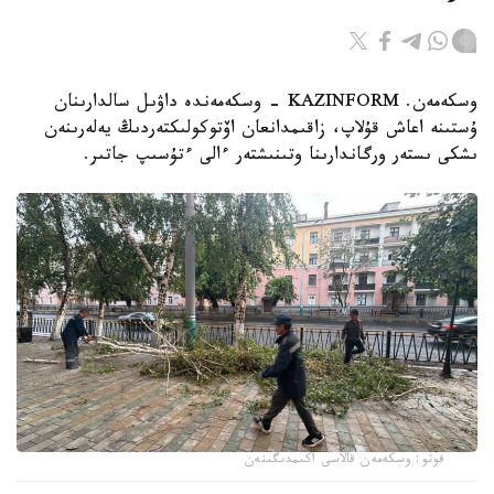
وسكەمەن. KAZINFORM - وسكەمەندە داۋىل سالدارىنان
ۇستىنە اعاش قۇلاپ، زاقىمدانعان اۆتوكولىكتەردىڭ يەلەرىنەن
ىشكى ىستەر ورگاندارىنا وتىنىشتەر ءالى ءتۇسىپ جاتىر.
فوتو: وسكەمەن قالاسى اكىمدىگىنەن