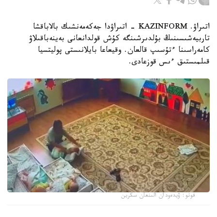
اتىراۋ. KAZINFORM - اتىراۋدا جەكەمەنشىك بالاباقشا
تاربيەشىسىنىڭ بۇلدىرشىنگە كۇش قولدانعانى بەينەباقىلاۋ
كامەراسىنا ءتۇسىپ قالعان. وقيعاعا بايلانىستى پوليتسيا
قىلمىستىق ءىس قوزعادى.
فوتو: ۆيدەودان الىنعان سكرين