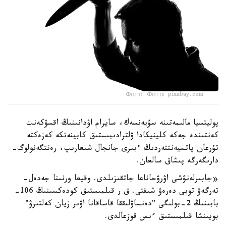
Фото: Фото: pixabay.com
پوليتسيا مالىمەتىنە سۇيەنسەك، سايرام اۋدانىنىڭ اقسۋكەنت
كەنتىندە جەكە كلينيكادا ۋلترادىبىستىق كابينەتكە كەزەكتە
تۇرعان پاتسيەنتتەردىڭ ءبىرى جانجال شىعارىپ، رەنتگەنولوگ-
دارىگەرگە پىشاق سالعان.
«جابىرلەنۋشى اۋرۋحاناعا جاتقىزىلدى. وقيعا ورنىنا جەدەل-
تەرگەۋ توبى دەرەۋ شىقتى. ق ر قىلمىستىق كودەكسىنىڭ 106-
بابىنىڭ 2-بولىگى "دەنساۋلىققا قاساقانا اۋىر زيان كەلتىرۋ"
بويىنشا قىلمىستىق ءىس قوزعالدى.