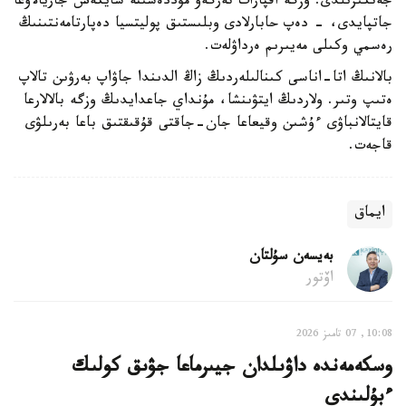
جەتكىزىلدى. وزگە اقپارات تەرگەۋ مۇددەسىنە سايكەس جاريالاۋعا
جاتپايدى، - دەپ حابارلادى وبلىستىق پوليتسيا دەپارتامەنتىنىڭ
رەسمي وكىلى مەيىرىم ەرداۋلەت.
بالانىڭ اتا-اناسى كىنالىلەردىڭ زاڭ الدىندا جاۋاپ بەرۋىن تالاپ
ەتىپ وتىر. ولاردىڭ ايتۋىنشا، مۇنداي جاعدايدىڭ وزگە بالالارعا
قايتالانباۋى ءۇشىن وقيعاعا جان-جاقتى قۇقىقتىق باعا بەرىلۋى
قاجەت.
ايماق
بەيسەن سۇلتان
اۆتور
10:08, 07 تامىز 2026
وسكەمەندە داۋىلدان جيىرماعا جۋىق كولىك
ءبۇلىندى