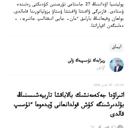
پوليتسيا اۋداننىڭ 27 جاستاعى تۇرعىنىن كۇدىكتى رەتىندە
ۇستادى. قازىرگى ۋاقىتتا ۋاقىتشا ۇستاۋ يزولياتورىنا قامالدى.
بولعان وقيعانىڭ بارلىق ءمان- جايى انىقتالىپ جاتىر»، -
دەلىنگەن اقپاراتتا.
ايماق
ريزابەك نۇسىپبەك ۇلى
اۆتور
12:24, 07 تامىز 2026
اتىراۋدا جەكەمەنشىك بالاباقشا تاربيەشىسىنىڭ
بۇلدىرشىنگە كۇش قولدانعانى ۆيدەوعا ءتۇسىپ
قالدى