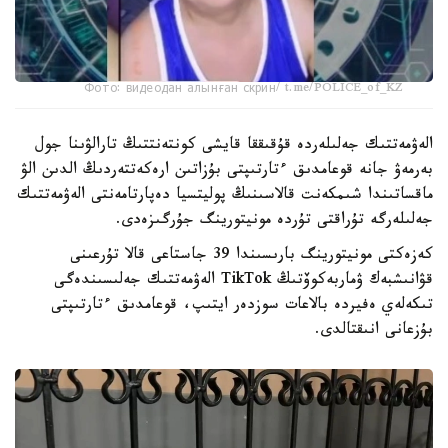
Фото: видеодан алынған скрин/ t.me/POLICE_of_KZ
الەۋمەتتىك جەلىلەردە قۇقىققا قايشى كونتەنتتىڭ تارالۋىنا جول
بەرمەۋ جانە قوعامدىق ءتارتىپتى بۇزاتىن ارەكەتتەردىڭ الدىن الۋ
ماقساتىندا شىمكەنت قالاسىنىڭ پوليتسيا دەپارتامەنتى الەۋمەتتىك
جەلىلەرگە تۇراقتى تۇردە مونيتورينگ جۇرگىزەدى.
كەزەكتى مونيتورينگ بارىسىندا 39 جاستاعى قالا تۇرعىنى
قۋانىشبەك ۋماربەكوۆتىڭ TikTok الەۋمەتتىك جەلىسىندەگى
تىكەلەي ەفيردە بالاعات سوزدەر ايتىپ، قوعامدىق ءتارتىپتى
بۇزعانى انىقتالدى.