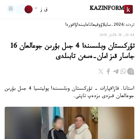
KAZINFORM
ق ز
ترەند:
2026-سايلاۋ
وقيعا
تاعايىنداۋ
اقوردا
22:44, 28 قاڭتار 2025
تۇركىستان وبلىسىندا 4 جىل بۇرىن جوعالعان 16
جاسار قىز امان-ەسەن تابىلدى
استانا. قازاقپارات - تۇركىستان وبلىسىندا پوليتسيا 4 جىل بۇرىن
جوعالعان قىزدى ىزدەپ تاپتى.