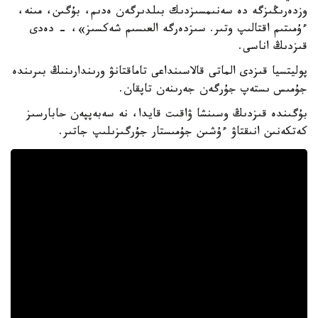
وزدەرىڭىزگە دە سەنىمسىزدىك بىلدىرگەن ەدىم، بۇگىن، مىنە،
ءۇمىتىم اقتالىپ وتىر. سىزدەرگە العىسىم شەكسىز»، - دەدى
قىزدىڭ اناسى.
پوليتسيا قىزدى الماتى قالاسىنداعى تاماقتانۋ ورىندارىنىڭ بىرىندە
جۇمىس ىستەپ جۇرگەن جەرىنەن تاپقان.
بۇگىندە قىزدىڭ وسىنشا ۋاقىت قايدا، نە سەبەپپەن حابارسىز
كەتكەنىن انىقتاۋ ءۇشىن جۇمىستار جۇرگىزىلىپ جاتىر.