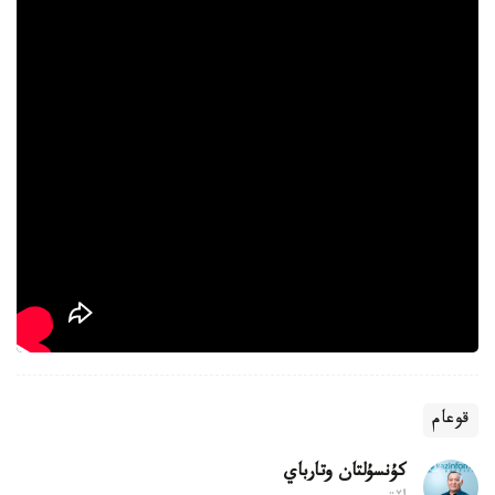
قوعام
كۇنسۇلتان وتارباي