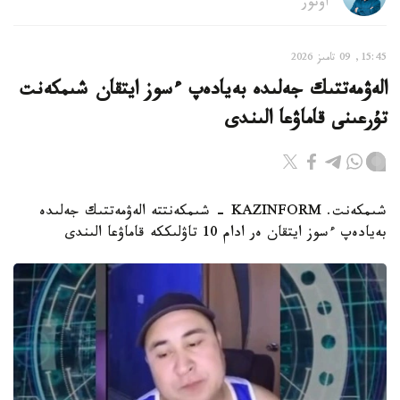
اۆتور
15:45, 09 تامىز 2026
الەۋمەتتىك جەلىدە بەيادەپ ءسوز ايتقان شىمكەنت
تۇرعىنى قاماۋعا الىندى
شىمكەنت. KAZINFORM - شىمكەنتتە الەۋمەتتىك جەلىدە
بەيادەپ ءسوز ايتقان ەر ادام 10 تاۋلىككە قاماۋعا الىندى