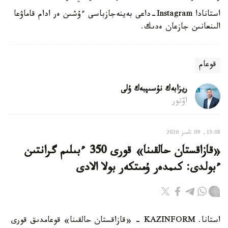
استانادا Instagram-داعى بەينەجازباسى ءۇشىن ەر ادام قاماۋعا
الىنعانىن جازعان ەدىك.
قوعام
ريزابەك نۇسىپبەك ۇلى
اۆتور
15:08, 09 تامىز 2026
«قازاقستان حالقىنا» قورى 350 ءبىلىم گرانتىن
ءبولدى: كىمدەر ۇمىتكەر بولا الادى
استانا. KAZINFORM - «قازاقستان حالقىنا» قوعامدىق قورى