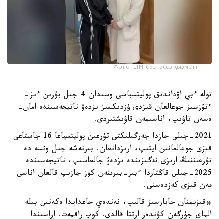
Фото: ІІМ баспасөз қызметі
تولە ءبي اۋداندىق پوليتسياسى وسىدان 4 جىل بۇرىن ءىز-
ءتۇزسىز جوعالعان قىزدى ۇزدىكسىز ىزدەۋ ناتيجەسىندە امان-
ەسەن تاۋىپ، اناسىمەن قاۋىشتىردى.
2021-جىلى جازدا جەرگىلىكتى تۇرعىن پوليتسياعا 16 جاستاعى
قىزى جوعالعانىن ايتىپ، ارىزدانعان. بىرنەشە جىل وتسە دە
تۇرعىننىڭ ارىزى نەگىزىندە ىزدەۋ جالعاسىپ، ناتيجەسىندە
2025-جىلى قاڭتاردا ءبىر-بىرىنەن كوز جازىپ قالعان اناسى
مەن قىزى كەزدەستى.
«قىزىمنان حابارسىز قالىپ، نەندەي جاعدايدا ەكەنىن بىلە
الماي جۇرگەن كۇندەر ارتتا قالدى. كوپ راقمەت. اراسىندا