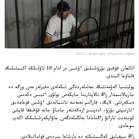
Фото: видеодан алынған скрин
اتالعان قۇقىق بۇزۋشىلىق ءۇشىن ەر ادام 10 تاۋلىككە اكىمشىلىك
قاماۋعا الىندى.
پوليتسيا الەۋمەتتىك جەلىلەردەگى تىكەلەي ەفيرلەر مەن وزگە دە
جاريالانىمدار زاڭ تالاپتارىنا سايكەس بولۋى ءتيىس ەكەنىن
ەسكەرتتى. لايك، قارالىم نەمەسە تانىمالدىق ءۇشىن قوعامدىق
ءتارتىپتى بۇزۋ، ادەپسىز ارەكەتتەر جاساۋ جانە قۇقىققا قايشى
كونتەنت تاراتۋ زاڭنامادا بەلگىلەنگەن جاۋاپكەرشىلىككە اكەپ
سوعادى.
زاڭ سيفرلىق كەڭىستىكتە دە بارشاعا بىردەي قولدانىلادى.