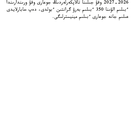
2026-2027 وقۋ جىلىنا تالاپكەرلەردىڭ جوعارى وقۋ ورىندارىندا
ءبىلىم الۋىنا 350 ءبىلىم بەرۋ گرانتىن ءبولدى، دەپ حابارلايدى
عىلىم جانە جوعارى ءبىلىم مينيسترلىگى.
Коллаж: Kazinform / ИИ
گرانتقا اۋىلدىق ەلدى مەكەندەردەگى، شاعىن جانە
مونوقالالارداعى مەكتەپتەردىڭ 25 جاسقا دەيىنگى تۇلەكتەرى
ۇمىتكەر بولا الادى.