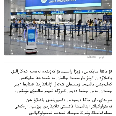
فوتو: Xinhua
قۇجاتقا سايكەس، ۆيزا راسىمدەۋ كەزىندە نەمەسە شەكارالىق
باقىلاۋدان ءوتۋ بارىسىندا جالعان نە شىندىققا سايكەس
كەلمەيتىن مالىمەت ۇسىنعان شەتەل ازاماتتارىنا قىتايعا ءبىر
جىلدان بەس جىلعا دەيىن كىرۋگە تىيىم سالىنۋى مۇمكىن.
سونداي-اق جاڭا ەرەجەلەر ەكسپورتتىق باقىلاۋ مەن
تەحنولوگيالار اينالىمىنا قاتىستى تالاپتاردى بۇزىپ، ارەكەتى
مەملەكەتتىڭ ونەركاسىپتىك نەمەسە تەحنولوگيالىق