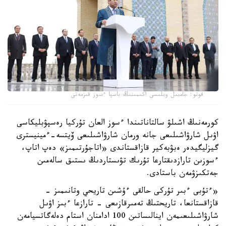
فوتو: جامبىل وبلىسى اكىمىنىڭ باسپا ءسوز قىزمەتى
كورمەنىڭ اشىلۋ سالتاناتىندا ءسوز العان تۇركيا رەسپۋبليكاسى
اۋىل شارۋاشىلىعى جانە ورمان شارۋاشىلىعى ۆيتسە-ءمينيسترى
گيزليگيدەر ەبۋبەكير قازاقستاندى «اتاجۇرتىمىز» دەپ اتاپ،
ءسوزىن تارازدىقتارعا تۇرىك تۋىستاردىڭ ىستىق سالەمىن
جەتكىزۋمەن باستادى.
«ءتۇبى ءبىر تۇركى حالقى ءۇشىن تاريحي وتانىمىز -
قازاقستانعا، تاريحتىڭ تەمىرقازىعى - تارازعا ءبىز اۋىل
شارۋاشىلىعىمەن اينالىساتىن 100 ادامنان استام دەلەگاتسيامەن