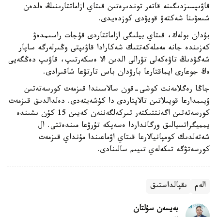
قاۋىپسىزدىگىنە قاتەر توندىرەتىن قىتاي ازاماتتارىنىڭ ەلدەن
شىعۋىنا شەكتەۋ قويۋدى كوزدەيدى.
بۇدان بولەك، قىتاي بيلىگى ازاماتتاردى قۇجات راسىمدەۋ
كەزىندە جانە مەملەكەتتىك شەكارادا قاۋىپتى وڭىرلەرگە ساپار
شەگۋدىڭ تاۋەكەلى تۋرالى الدىن الا ەسكەرتىپ، قاۋىپ دەڭگەيى
ەڭ جوعارى ايماقتارعا بارۋدان باس تارتۋعا شاقىرادى.
جاڭا رەگلامەنت كوشى-قون سالاسىندا قىزمەت كورسەتەتىن
ۇيىمدارعا قويىلاتىن تالاپتاردى دا كۇشەيتەدى. دەلدالدىق قىزمەت
كورسەتەتىن اگەنتتىكتەر تىركەلگەننەن كەيىن 15 كۇن ىشىندە
يمميگراتسيالىق ورگانداردا ەسەپكە تۇرۋعا مىندەتتى. ال
شەتەلدىك كومپانيالارعا قىتاي اۋماعىندا مۇنداي قىزمەت
كورسەتۋگە تىكەلەي تىيىم سالىنادى.
الەم
ىقپالداستىق
بەيسەن سۇلتان