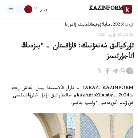
KAZINFORM
ق ز
ترەند:
2026-سايلاۋ
وقيعا
تاعايىنداۋ
اقوردا
20:26, 20 ناۋرىز 2024
تۇركيالىق شەنەۋنىك: قازاقستان - ءبىزدىڭ
اتاجۇرتىمىز
TARAZ. KAZINFORM - تاراز قالاسىندا بيىل العاش رەت
«kazAgroZhambyl-2024» حالىقارالىق اۋىل شارۋاشىلىعى
فورۋم- كورمەسى ءوتىپ جاتىر.