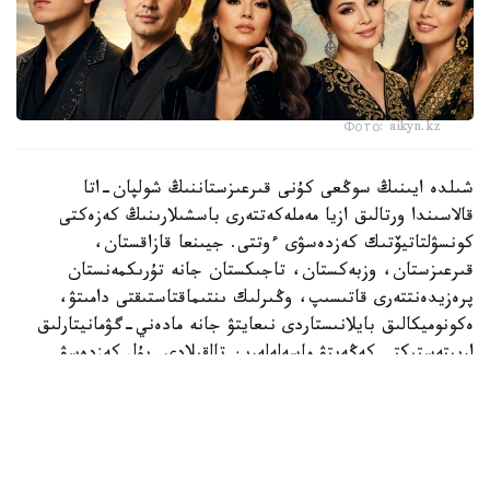
Фото: aikyn.kz
شىلدە ايىنىڭ سوڭعى كۇنى قىرعىزستاننىڭ شولپان-اتا
قالاسىندا ورتالىق ازيا مەملەكەتتەرى باسشىلارىنىڭ كەزەكتى
كونسۋلتاتيۆتىك كەزدەسۋى ءوتتى. جيىنعا قازاقستان،
قىرعىزستان، وزبەكستان، تاجىكستان جانە تۇرىكمەنستان
پرەزيدەنتتەرى قاتىسىپ، وڭىرلىك ىنتىماقتاستىقتى دامىتۋ،
ەكونوميكالىق بايلانىستاردى نىعايتۋ جانە مادەني-گۋمانيتارلىق
ارىپتەستىكتى كەڭەيتۋ ماسەلەلەرىن تالقىلادى. بۇل كەزدەسۋ
ورتالىق ازيا ەلدەرىنىڭ ءوزارا ىقپالداستىعى كۇن وتكەن سايىن
ارتىپ كەلە جاتقانىن تاعى ءبىر مارتە كورسەتتى.
وسىعان وراي ءوڭىردىڭ مادەني ومىرىنە دە نازار اۋدارۋدى ءجون
كوردىك. ءار حالىقتىڭ بولمىسىن تانىتاتىن باستى