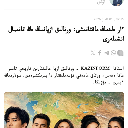
اۆتور
07:15, 05 تامىز 2026
ءار ەلدىڭ ماقتانىشى: ورتالىق ازيانىڭ ەڭ تانىمال
انشىلەرى
استانا. KAZINFORM - ورتالىق ازيا حالىقتارىن تاريحي تامىر
عانا ەمەس، ورتاق مادەني قۇندىلىقتار دا بىرىكتىرەدى. سولاردىڭ
ءبىرى – مۋزىكا.