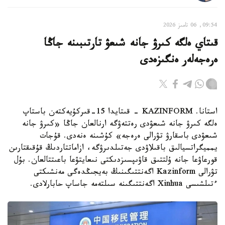
09:54, 06 تامىز 2026
قىتاي ەلگە كىرۋ جانە شىعۋ تارتىبىنە جاڭا
ەرەجەلەر ەنگىزەدى
استانا. KAZINFORM - قىتايدا 15-قىركۇيەكتەن باستاپ
ەلگە كىرۋ جانە شىعۋدى رەتتەۋگە ارنالعان جاڭا «كىرۋ جانە
شىعۋدى باسقارۋ تۋرالى ەرەجە» كۇشىنە ەنەدى. قۇجات
يمميگراتسيالىق باقىلاۋدى جەتىلدىرۋگە، ازاماتتاردىڭ قۇقىقتارىن
قورعاۋعا جانە ۇلتتىق قاۋىپسىزدىكتى نىعايتۋعا باعىتتالعان. بۇل
تۋرالى Kazinform اگەنتتىگىنىڭ بەيجىڭدەگى مەنشىكتى
ءتىلشىسى Xinhua اگەنتتىگىنە سىلتەمە جاساپ حابارلادى.