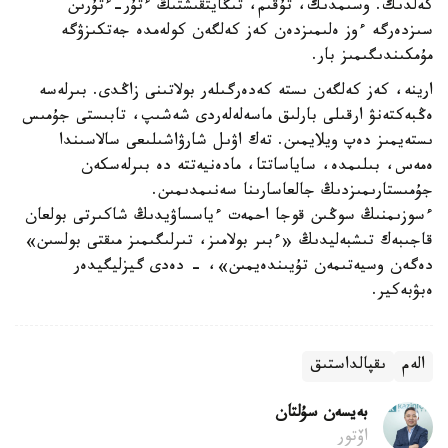
كەلدىك. وسىمدىك، تۇقىم، تىڭايتقىشتىڭ ءتۇر-ءتۇرىن
سىزدەرگە ءوز ەلىمىزدەن كەز كەلگەن كولەمدە جەتكىزۋگە
مۇمكىندىگىمىز بار.
ارينە، كەز كەلگەن ىستە كەدەرگىلەر بولاتىنى زاڭدى. بىرلەسە
ەڭبەكتەنۋ ارقىلى بارلىق ماسەلەلەردى شەشىپ، تابىستى جۇمىس
ىستەيمىز دەپ ويلايمىن. تەك اۋىل شارۋاشىلىعى سالاسىندا
ەمەس، بىلىمدە، ساياساتتا، مادەنيەتتە دە بىرلەسكەن
جۇمىستارىمىزدىڭ جالعاسارىنا سەنىمدىمىن.
ءسوزىمنىڭ سوڭىن قوجا احمەت ءياسساۋيدىڭ شاكىرتى بولعان
قاجىبەك تىشبەليدىڭ «ءبىر بولامىز، تىرلىگىمىز مىقتى بولسىن»
دەگەن وسيەتىمەن تۇيىندەيمىن»، - دەدى گيزليگيدەر
ەبۋبەكير.
الەم
ىقپالداستىق
بەيسەن سۇلتان
اۆتور